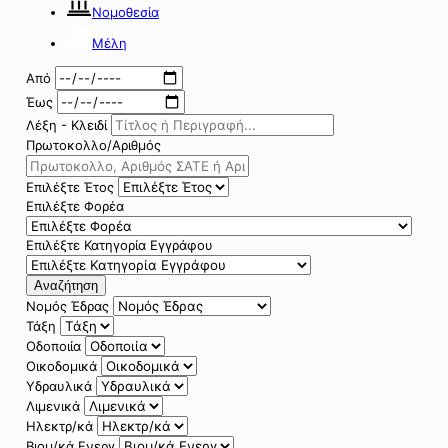
Νομοθεσία
Μέλη
Από
Έως
Λέξη - Κλειδί
Πρωτοκολλο/Αριθμός
Επιλέξτε Έτος
Επιλέξτε Φορέα
Επιλέξτε Κατηγορία Εγγράφου
Αναζήτηση
Νομός Έδρας
Τάξη
Οδοποιία
Οικοδομικά
Υδραυλικά
Λιμενικά
Ηλεκτρ/κά
Βιομ/κά Ενεργ