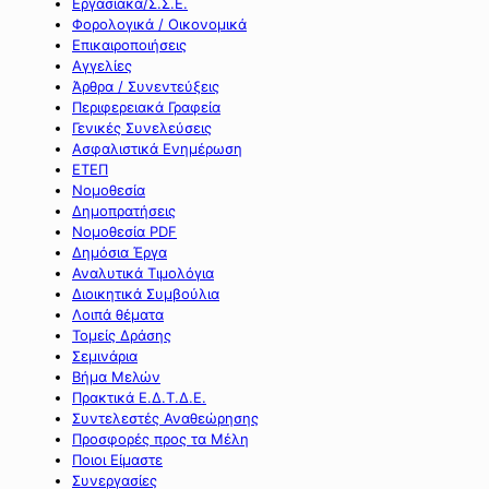
Εργασιακά/Σ.Σ.Ε.
Φορολογικά / Οικονομικά
Επικαιροποιήσεις
Αγγελίες
Άρθρα / Συνεντεύξεις
Περιφερειακά Γραφεία
Γενικές Συνελεύσεις
Ασφαλιστικά Ενημέρωση
ΕΤΕΠ
Νομοθεσία
Δημοπρατήσεις
Νομοθεσία PDF
Δημόσια Έργα
Αναλυτικά Τιμολόγια
Διοικητικά Συμβούλια
Λοιπά θέματα
Τομείς Δράσης
Σεμινάρια
Βήμα Μελών
Πρακτικά Ε.Δ.Τ.Δ.Ε.
Συντελεστές Αναθεώρησης
Προσφορές προς τα Μέλη
Ποιοι Είμαστε
Συνεργασίες