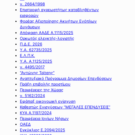
ν. 2664/1998
Επιστροφή αχρεωστήτως καταβληθέντων
εισφορών
Φορέας Αξιοποίησης Ακινήτων Ενόπλων
Δυνάμεων
Απόφαση ΑΑΔΕ Α.1115/2025
Ορκωτός ελεγκτής-λογιστής
Π.Δ.Ε. 2026
Υ.Α. 62735/2025
Ε.Λ.Π.Κ.
Υ.Α. Α.1125/2025
ν. 4495/2017
"Αντώνης Τρίτσης"
Αναπτυξιακό Πρόγραμμα Δημοσίων Επενδύσεων
Πράξη επιβολής προστίμου
Περιφέρειες της Χώρας
ν. 5162/2024
Εφάπαξ οικονομική ενίσχυση
Καθεστώς Ενισχύσεων “ΜΕΓΑΛΕΣ ΕΠΕΝΔΥΣΕΙΣ”
ΚΥΑ Α.1197/2024
Περιφέρεια Ιονίων Νήσων
ΟΑΕΔ
Εγκύκλιος Ε.2094/2025