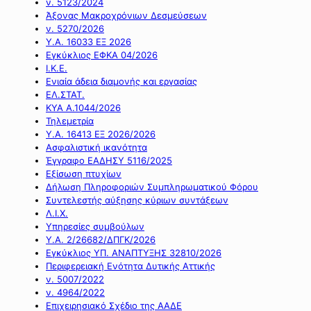
ν. 5123/2024
Άξονας Μακροχρόνιων Δεσμεύσεων
ν. 5270/2026
Υ.Α. 16033 ΕΞ 2026
Εγκύκλιος ΕΦΚΑ 04/2026
Ι.Κ.Ε.
Ενιαία άδεια διαμονής και εργασίας
ΕΛ.ΣΤΑΤ.
ΚΥΑ Α.1044/2026
Τηλεμετρία
Υ.Α. 16413 ΕΞ 2026/2026
Ασφαλιστική ικανότητα
Έγγραφο ΕΑΔΗΣΥ 5116/2025
Εξίσωση πτυχίων
Δήλωση Πληροφοριών Συμπληρωματικού Φόρου
Συντελεστής αύξησης κύριων συντάξεων
Λ.Ι.Χ.
Υπηρεσίες συμβούλων
Υ.Α. 2/26682/ΔΠΓΚ/2026
Εγκύκλιος ΥΠ. ΑΝΑΠΤΥΞΗΣ 32810/2026
Περιφερειακή Ενότητα Δυτικής Αττικής
ν. 5007/2022
ν. 4964/2022
Επιχειρησιακό Σχέδιο της ΑΑΔΕ