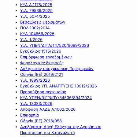
ΚΥΑ Α.1178/2025
Υ.Α. 79539/2025
Υ.Α. 5074/2025
Βεβαιώσεις μερισμάτων
ΠΟΛ.1002/2014
ΚΥΑ 104666/2025
Υ.Α. 1/2026
Υ.Α. ΥΠΕΝ/ΔΙΠΑ/147520/9699/2026
Εγκύκλιος 1515/2026
Επιμόρφωση εργαζομένων
Φορολογικές διαφορές
Απλήρωτες υποχρεώσεις Περιφερειών
Οδηγία (ΕΕ) 2019/2121
Υ.Α. 1899/2026
Εγκύκλιος ΥΠ. ΑΝΑΠΤΥΞΗΣ 13912/2026
Προσαύξηση περιουσίας
ΚΥΑ ΥΠΕΝ/ΓρΓΓΦΠΥ/34536/894/2024
Υ.Α. 13023/2026
Απόφαση ΑΑΔΕ Α.1062/2026
Επικαρπία
Οδηγία (ΕΕ) 2018/958
Ανεξάρτητη Αρχή Ελέγχου της Αγοράς και
Προστασίας του Καταναλωτή