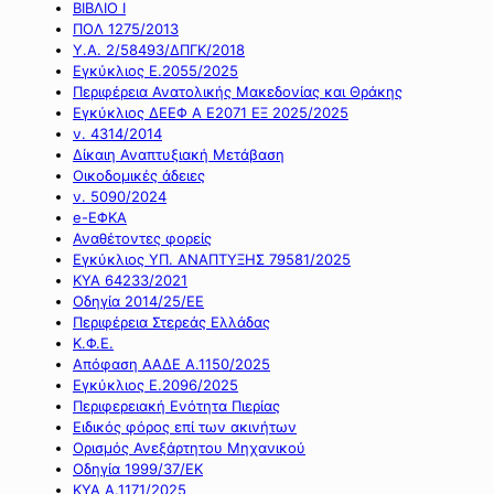
ΒΙΒΛΙΟ Ι
ΠΟΛ 1275/2013
Υ.Α. 2/58493/ΔΠΓΚ/2018
Εγκύκλιος Ε.2055/2025
Περιφέρεια Ανατολικής Μακεδονίας και Θράκης
Εγκύκλιος ΔΕΕΦ Α Ε2071 ΕΞ 2025/2025
ν. 4314/2014
Δίκαιη Αναπτυξιακή Μετάβαση
Οικοδομικές άδειες
ν. 5090/2024
e-ΕΦΚΑ
Αναθέτοντες φορείς
Εγκύκλιος ΥΠ. ΑΝΑΠΤΥΞΗΣ 79581/2025
ΚΥΑ 64233/2021
Οδηγία 2014/25/ΕΕ
Περιφέρεια Στερεάς Ελλάδας
Κ.Φ.Ε.
Απόφαση ΑΑΔΕ Α.1150/2025
Εγκύκλιος Ε.2096/2025
Περιφερειακή Ενότητα Πιερίας
Ειδικός φόρος επί των ακινήτων
Ορισμός Ανεξάρτητου Μηχανικού
Οδηγία 1999/37/ΕΚ
ΚΥΑ Α.1171/2025