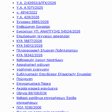
Υ.Α. 2/42652/ΔΠΓΚ/2026
Υ.Α. Α.1071/2025
ν. 4914/2022
Υ.Α. 429/2026
Έγγραφο 9885/2026
Επιθεώρηση Εργασίας
Εγκύκλιος ΥΠ. ΑΝΑΠΤΥΞΗΣ 54524/2026
Επιμόρφωση τεχνικών ασφαλείας
ΚΥΑ 18877/2026
ΚΥΑ 54012/2026
Πληροφοριακή Σήμανση Ποδηλατιστών
ΚΥΑ 18342/2026
Καθορισμός ύψους προστίμων
Ασφαλιστική κάλυψη
χορήγηση ενίσχυσης
Εμβληματικές Επενδύσεις Εξαιρετικής Σημασίας
Πτώχευση
Επιχειρηματικά Πάρκα
Ακραία καιρικά φαινόμενα
Οδηγία 89/106/ΕΟΚ
Καθαρό εισόδημα επιχειρήσεων Έσοδα
επιχειρήσεων
ΠΟΛ 1036/2006
Ιδρυση και λειτουργία εργοταξίων