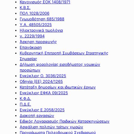
Κανονισμός ΕΟΚ 1408/1971
Κ.Β.Σ.
ΠΟΛ 1028/2006
Γνωμοδότηση 685/1988
Υ.Α. 48505/2025
Ηλεκτρονικά τιμολόγια
ν. 2229/1994
Άσκηση προσφυγής
Επανάκριση
Κυβερνητική Επιτροπή Συμβάσεων Στρατηγικής
Σημασίας
Δήλωση φορολογίας εισοδήματος νομικών
προσώπων
Εγκύκλιος Ο. 3036/2025
Οδηγία (ΕΕ) 2024/1265
Κατάταξη δημοσίων και ιδιωτικών έργων
Εγκύκλιος ΕΦΚΑ 09/2025
Κ.Φ.Δ.
Π.Δ.Ε.
Εγκύκλιος Ε.2058/2025
Διακοπή εργασιών
Ειδικός Λογαριασμός Παιδικών Κατασκηνώσεων
Ασφάλιση πολιτών τρίτων χωρών
Προγράμματα Πολεοδομικού Σχεδιασμού