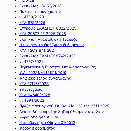
myAADE
Εγκύκλιος ΙΚΑ 63/2013
Πολίτες τρίτων χωρών
ν. 4759/2020
ΚΥΑ 878/2025
Έγγραφο ΕΑΑΔΗΣΥ 8822/2025
ΚΥΑ 29507 ΕΞ 2025/2025
Ελληνική Αναπτυξιακή Τράπεζα
Ηλεκτρονική διαβίβαση δεδομένων
ΚΥΑ ΓΔΟΥ 841/2021
Εγκύκλιος ΕΑΔΗΣΥ 9742/2025
ν. 4797/2021
Περιφερειακή Ενότητα Αιτωλοακαρνανίας
Υ.Α. 40331/Δ1.13521/2019
Ψηφιακό τέλος συναλλαγής
ΚΥΑ 17176/2023
Υπερεργασία
ΚΥΑ 94640/2025
ν. 4994/2022
Πράξη Υπουργικού Συμβουλίου 33 της 27.11.2025
Αναστολή είσπραξης ληξιπρόθεσμων οφειλών
Αδρανοποίηση Α.Φ.Μ.
Κατευθυντήρια Οδηγία 01/2013
Φόρος εισοδήματος