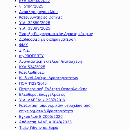
ΚΥΑ 43903/2022
ν. 5184/2025
Ανάκληση εγκυκλίου
Κατευθυντήριες Οδηγίες
Υ.Α. 32689/2025
Υ.Α. 33093/2025
Έναρξη Επιχειρηματικής Δραστηριότητας
Διαδικασίες με διαπραγμάτευση
ΦΜΥ
Ζ.Υ.Σ.
myPROPERTY
Αναγκαστική εκτέλεση/κατάσχεση
ΚΥΑ 534/2025
Κατολισθήσεις
Κωδικοί Αριθμοί Δραστηριοτήτων
ΠΟΛ 1122/2015
Περιφερειακή Ενότητα Θεσσαλονίκης
Ελεύθεροι Επαγγελματίες
Υ.Α. ΔΑΕΕ/οικ.2287/2016
Κατάσταση οικονομικών στοιχείων από
επιχειρηματική δραστηριότητα
Εγκύκλιος Ε.2005/2026
Απόφαση ΑΑΔΕ Α.1048/2026
Τιμές ζώνης σε Ευρώ