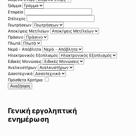
Γράμμα
Εταιρεία
Στέλεχος
Γεωτρήσεων
Αποκ/ψεις Μετ/λείων
Πράσινο
Πλωτά
Νερά - Απόβλητα
Ηλεκτρονικός Εξοπλισμός
Ειδικές Μονώσεις
Ανελκυστήρων
Δασοτεχνικά
Πρόσθετα Κριτήρια
Αναζήτηση
Γενική εργοληπτική
ενημέρωση