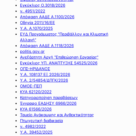
Εγκύκλιος Ο.3018/2026
ν. 4951/2022
Απόφαση ΑΑΔΕ Α.1100/2026
Οδηγία 2011/16/ΕΕ
Υ.Α. Α.1070/2025
ΕΥΔ Προγράμματος "Περιβάλλον και Κλιματική
Αλλαγή"
Απόφαση ΑΑΔΕ Α.1118/2026
politis.gov.gr
Ανεξάρτητη Αρχή "Επιθεώρηση Εργασίας"
Εγκύκλιος ΥΠ. ΑΝΑΠΤΥΞΗΣ 54525/2026
ΟΠΣ-ΗΡΙΔΑΝΟΣ
Υ.Α. 108137 ΕΞ 2026/2026
Υ.Α. 2/54854/ΔΠΓΚ/2026
ΟΜΟΕ-ΠΣΠ
ΚΥΑ 62120/2022
Κατηγοριοποίηση παραβάσεων
Έγγραφο ΕΑΔΗΣΥ 6966/2026
ΚΥΑ 61566/2026
Ταμείο Ανάκαμψης και Ανθεκτικότητας
Πτωχευτική διαδικασία
ν. 4982/2022
Υ.Α. 39452/2025