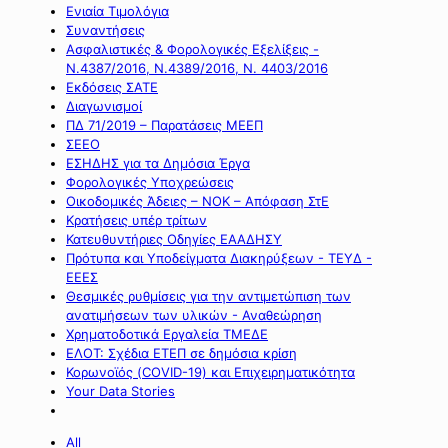
Ενιαία Τιμολόγια
Συναντήσεις
Ασφαλιστικές & Φορολογικές Εξελίξεις -
Ν.4387/2016, Ν.4389/2016, Ν. 4403/2016
Εκδόσεις ΣΑΤΕ
Διαγωνισμοί
ΠΔ 71/2019 – Παρατάσεις ΜΕΕΠ
ΣΕΕΟ
ΕΣΗΔΗΣ για τα Δημόσια Έργα
Φορολογικές Υποχρεώσεις
Οικοδομικές Άδειες – ΝΟΚ – Απόφαση ΣτΕ
Κρατήσεις υπέρ τρίτων
Κατευθυντήριες Οδηγίες ΕΑΑΔΗΣΥ
Πρότυπα και Υποδείγματα Διακηρύξεων - ΤΕΥΔ -
ΕΕΕΣ
Θεσμικές ρυθμίσεις για την αντιμετώπιση των
ανατιμήσεων των υλικών - Αναθεώρηση
Χρηματοδοτικά Εργαλεία ΤΜΕΔΕ
ΕΛΟΤ: Σχέδια ΕΤΕΠ σε δημόσια κρίση
Κορωνοϊός (COVID-19) και Επιχειρηματικότητα
Your Data Stories
All