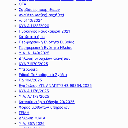
ΟΤΑ
Συμβάσεις προμηθειών
Αναθέτουσα(ες) αρχή(ές)
ν. 5140/2024
ΚΥΑ Α.1138/2020
Πυρκαγιές καλοκαιριού 2021
Κατώτατα όρια
Περιφερειακή Ενότητα Ευβοίας
Περιφερειακή Ενότητα Ηλείας
Υ.Α. Α.1149/2025
Δήλωση στοιχείων ακινήτων
ΚΥΑ 71970/2025
Υπερωρίες
Ειδικά Πολεοδομικά Σχέδια
ΠΔ 104/2025
Εγκύκλιος ΥΠ. ΑΝΑΠΤΥΞΗΣ 99864/2025
ΚΥΑ Α.1176/2025
Υ.Α. Α.1173/2025
Κατευθυντήρια Οδηγία 29/2025
Φόρος μισθωτών υπηρεσιών
ΓΕΜΗ
Δήλωση Φ.Μ.Α.
Υ.Α. 357/2026