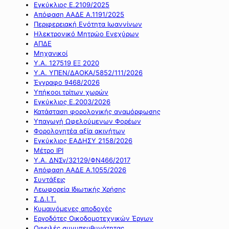
Εγκύκλιος Ε.2109/2025
Απόφαση ΑΑΔΕ Α.1191/2025
Περιφερειακή Ενότητα Ιωαννίνων
Ηλεκτρονικό Μητρώο Ενεχύρων
ΑΠΔΕ
Μηχανικοί
Υ.Α. 127519 ΕΞ 2020
Υ.Α. ΥΠΕΝ/ΔΑΟΚΑ/5852/111/2026
Έγγραφο 9468/2026
Υπήκοοι τρίτων χωρών
Εγκύκλιος Ε.2003/2026
Κατάσταση φορολογικής αναμόρφωσης
Υπαγωγή Ωφελούμενων Φορέων
Φορολογητέα αξία ακινήτων
Εγκύκλιος ΕΑΔΗΣΥ 2158/2026
Μέτρο IPI
Υ.Α. ΔΝΣγ/32129/ΦΝ466/2017
Απόφαση ΑΑΔΕ Α.1055/2026
Συντάξεις
Λεωφορεία Ιδιωτικής Χρήσης
Σ.Δ.Ι.Τ.
Κυμαινόμενες αποδοχές
Εργοδότες Οικοδομοτεχνικών Έργων
Οφειλές συνυπευθυνότητας