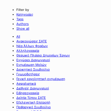
Filter by
Κατηγορίες
Tags
Authors
Show all
All
Ανακοινώσεις ΣΑΤΕ
Νέα Άλλων Φορέων
Αλληλογραφία
Θεσμικό Πλαίσιο Δημοσίων Έργων
Εγχώριοι Διαγωνισμοί
Ενημέρωση Μελών
Διοικητικό Συμβούλιο
Γνωμοδοτήσεις
Γενική εργοληπτική ενημέρωση
Ασφαλιστικά
Διεθνείς Διαγωνισμοί
Ειδησεογραφία
Δελτία Τύπου ΣΑΤΕ
Εξελεγκτική Επιτροπή
Πειθαρχικό Συμβούλιο