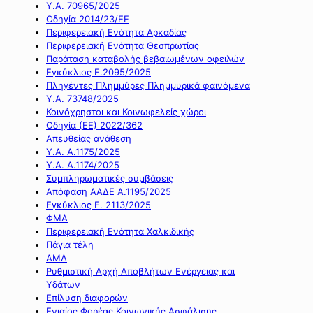
Υ.Α. 70965/2025
Οδηγία 2014/23/ΕΕ
Περιφερειακή Ενότητα Αρκαδίας
Περιφερειακή Ενότητα Θεσπρωτίας
Παράταση καταβολής βεβαιωμένων οφειλών
Εγκύκλιος Ε.2095/2025
Πληγέντες Πλημμύρες Πλημμυρικά φαινόμενα
Υ.Α. 73748/2025
Κοινόχρηστοι και Κοινωφελείς χώροι
Οδηγία (ΕΕ) 2022/362
Απευθείας ανάθεση
Υ.Α. Α.1175/2025
Υ.Α. Α.1174/2025
Συμπληρωματικές συμβάσεις
Απόφαση ΑΑΔΕ Α.1195/2025
Εγκύκλιος Ε. 2113/2025
ΦΜΑ
Περιφερειακή Ενότητα Χαλκιδικής
Πάγια τέλη
ΑΜΔ
Ρυθμιστική Αρχή Αποβλήτων Ενέργειας και
Υδάτων
Επίλυση διαφορών
Ενιαίος Φορέας Κοινωνικής Ασφάλισης