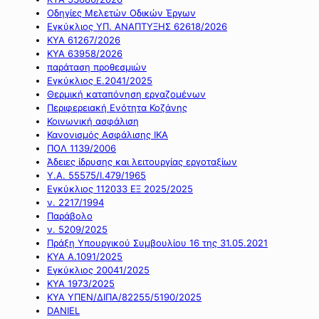
Οδηγίες Μελετών Οδικών Έργων
Εγκύκλιος ΥΠ. ΑΝΑΠΤΥΞΗΣ 62618/2026
ΚΥΑ 61267/2026
ΚΥΑ 63958/2026
παράταση προθεσμιών
Εγκύκλιος Ε.2041/2025
Θερμική καταπόνηση εργαζομένων
Περιφερειακή Ενότητα Κοζάνης
Κοινωνική ασφάλιση
Κανονισμός Ασφάλισης ΙΚΑ
ΠΟΛ 1139/2006
Άδειες ίδρυσης και λειτουργίας εργοταξίων
Υ.Α. 55575/Ι.479/1965
Εγκύκλιος 112033 ΕΞ 2025/2025
ν. 2217/1994
Παράβολο
ν. 5209/2025
Πράξη Υπουργικού Συμβουλίου 16 της 31.05.2021
ΚΥΑ Α.1091/2025
Εγκύκλιος 20041/2025
ΚΥΑ 1973/2025
ΚΥΑ ΥΠΕΝ/ΔΙΠΑ/82255/5190/2025
DANIEL