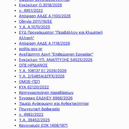
Εγκύκλιος Ο.3018/2026
ν. 4951/2022
Απόφαση ΑΑΔΕ Α.1100/2026
Οδηγία 2011/16/ΕΕ
Υ.Α. Α.1070/2025
ΕΥΔ Προγράμματος "Περιβάλλον και Κλιματική
Αλλαγή"
Απόφαση ΑΑΔΕ Α.1118/2026
politis.gov.gr
Ανεξάρτητη Αρχή "Επιθεώρηση Εργασίας"
Εγκύκλιος ΥΠ. ΑΝΑΠΤΥΞΗΣ 54525/2026
ΟΠΣ-ΗΡΙΔΑΝΟΣ
Υ.Α. 108137 ΕΞ 2026/2026
Υ.Α. 2/54854/ΔΠΓΚ/2026
ΟΜΟΕ-ΠΣΠ
ΚΥΑ 62120/2022
Κατηγοριοποίηση παραβάσεων
Έγγραφο ΕΑΔΗΣΥ 6966/2026
Ταμείο Ανάκαμψης και Ανθεκτικότητας
Πτωχευτική διαδικασία
ν. 4982/2022
Υ.Α. 39452/2025
Κανονισμός ΕΟΚ 1408/1971