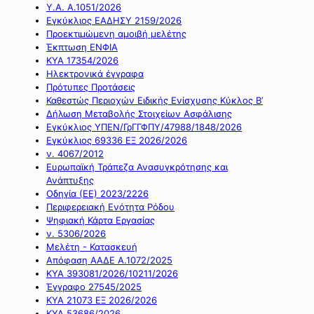
Υ.Α. Α.1051/2026
Εγκύκλιος ΕΑΔΗΣΥ 2159/2026
Προεκτιμώμενη αμοιβή μελέτης
Έκπτωση ΕΝΦΙΑ
ΚΥΑ 17354/2026
Ηλεκτρονικά έγγραφα
Πρότυπες Προτάσεις
Καθεστώς Περιοχών Ειδικής Ενίσχυσης Κύκλος Β’
Δήλωση Μεταβολής Στοιχείων Ασφάλισης
Εγκύκλιος ΥΠΕΝ/ΓρΓΓΦΠΥ/47988/1848/2026
Εγκύκλιος 69336 ΕΞ 2026/2026
ν. 4067/2012
Ευρωπαϊκή Τράπεζα Ανασυγκρότησης και
Ανάπτυξης
Οδηγία (ΕΕ) 2023/2226
Περιφερειακή Ενότητα Ρόδου
Ψηφιακή Κάρτα Εργασίας
ν. 5306/2026
Μελέτη - Κατασκευή
Απόφαση ΑΑΔΕ Α.1072/2025
ΚΥΑ 393081/2026/10211/2026
Έγγραφο 27545/2025
ΚΥΑ 21073 ΕΞ 2026/2026
ΚΥΑ 53686/2026