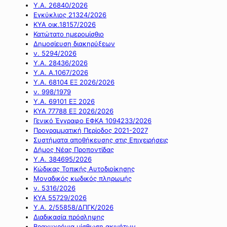
Υ.Α. 26840/2026
Εγκύκλιος 21324/2026
ΚΥΑ οικ.18157/2026
Κατώτατο ημερομίσθιο
Δημοσίευση διακηρύξεων
ν. 5294/2026
Υ.Α. 28436/2026
Υ.Α. Α.1067/2026
Υ.Α. 68104 ΕΞ 2026/2026
ν. 998/1979
Υ.Α. 69101 ΕΞ 2026
ΚΥΑ 77788 ΕΞ 2026/2026
Γενικό Έγγραφο ΕΦΚΑ 1094233/2026
Προγραμματική Περίοδος 2021-2027
Συστήματα αποθήκευσης στις Επιχειρήσεις
Δήμος Νέας Προποντίδας
Υ.Α. 384695/2026
Κώδικας Τοπικής Αυτοδιοίκησης
Μοναδικός κωδικός πληρωμής
ν. 5316/2026
ΚΥΑ 55729/2026
Υ.Α. 2/55858/ΔΠΓΚ/2026
Διαδικασία πρόσληψης
Βραχυχρόνια μίσθωση ακινήτων