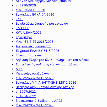
Άξονας Μακροχρόνιων Δεσμεύσεων
ν. 5270/2026
Υ.Α. 16033 ΕΞ 2026
Εγκύκλιος ΕΦΚΑ 04/2026
Ι.Κ.Ε.
Ενιαία άδεια διαμονής και εργασίας
ΕΛ.ΣΤΑΤ.
ΚΥΑ Α.1044/2026
Τηλεμετρία
Υ.Α. 16413 ΕΞ 2026/2026
Ασφαλιστική ικανότητα
Έγγραφο ΕΑΔΗΣΥ 5116/2025
Εξίσωση πτυχίων
Δήλωση Πληροφοριών Συμπληρωματικού Φόρου
Συντελεστής αύξησης κύριων συντάξεων
Λ.Ι.Χ.
Υπηρεσίες συμβούλων
Υ.Α. 2/26682/ΔΠΓΚ/2026
Εγκύκλιος ΥΠ. ΑΝΑΠΤΥΞΗΣ 32810/2026
Περιφερειακή Ενότητα Δυτικής Αττικής
ν. 5007/2022
ν. 4964/2022
Επιχειρησιακό Σχέδιο της ΑΑΔΕ
Υ.Α. 2/42652/ΔΠΓΚ/2026