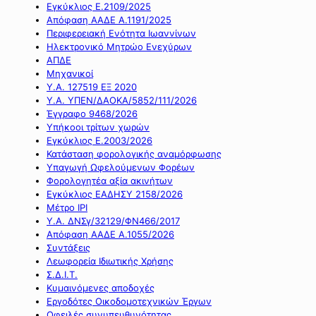
Εγκύκλιος Ε.2109/2025
Απόφαση ΑΑΔΕ Α.1191/2025
Περιφερειακή Ενότητα Ιωαννίνων
Ηλεκτρονικό Μητρώο Ενεχύρων
ΑΠΔΕ
Μηχανικοί
Υ.Α. 127519 ΕΞ 2020
Υ.Α. ΥΠΕΝ/ΔΑΟΚΑ/5852/111/2026
Έγγραφο 9468/2026
Υπήκοοι τρίτων χωρών
Εγκύκλιος Ε.2003/2026
Κατάσταση φορολογικής αναμόρφωσης
Υπαγωγή Ωφελούμενων Φορέων
Φορολογητέα αξία ακινήτων
Εγκύκλιος ΕΑΔΗΣΥ 2158/2026
Μέτρο IPI
Υ.Α. ΔΝΣγ/32129/ΦΝ466/2017
Απόφαση ΑΑΔΕ Α.1055/2026
Συντάξεις
Λεωφορεία Ιδιωτικής Χρήσης
Σ.Δ.Ι.Τ.
Κυμαινόμενες αποδοχές
Εργοδότες Οικοδομοτεχνικών Έργων
Οφειλές συνυπευθυνότητας