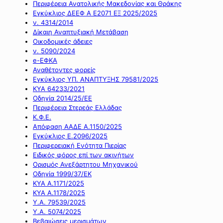
Περιφέρεια Ανατολικής Μακεδονίας και Θράκης
Εγκύκλιος ΔΕΕΦ Α Ε2071 ΕΞ 2025/2025
ν. 4314/2014
Δίκαιη Αναπτυξιακή Μετάβαση
Οικοδομικές άδειες
ν. 5090/2024
e-ΕΦΚΑ
Αναθέτοντες φορείς
Εγκύκλιος ΥΠ. ΑΝΑΠΤΥΞΗΣ 79581/2025
ΚΥΑ 64233/2021
Οδηγία 2014/25/ΕΕ
Περιφέρεια Στερεάς Ελλάδας
Κ.Φ.Ε.
Απόφαση ΑΑΔΕ Α.1150/2025
Εγκύκλιος Ε.2096/2025
Περιφερειακή Ενότητα Πιερίας
Ειδικός φόρος επί των ακινήτων
Ορισμός Ανεξάρτητου Μηχανικού
Οδηγία 1999/37/ΕΚ
ΚΥΑ Α.1171/2025
ΚΥΑ Α.1178/2025
Υ.Α. 79539/2025
Υ.Α. 5074/2025
Βεβαιώσεις μερισμάτων