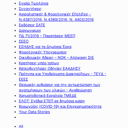
Ενιαία Τιμολόγια
Συναντήσεις
Ασφαλιστικές & Φορολογικές Εξελίξεις -
Ν.4387/2016, Ν.4389/2016, Ν. 4403/2016
Εκδόσεις ΣΑΤΕ
Διαγωνισμοί
ΠΔ 71/2019 – Παρατάσεις ΜΕΕΠ
ΣΕΕΟ
ΕΣΗΔΗΣ για τα Δημόσια Έργα
Φορολογικές Υποχρεώσεις
Οικοδομικές Άδειες – ΝΟΚ – Απόφαση ΣτΕ
Κρατήσεις υπέρ τρίτων
Κατευθυντήριες Οδηγίες ΕΑΑΔΗΣΥ
Πρότυπα και Υποδείγματα Διακηρύξεων - ΤΕΥΔ -
ΕΕΕΣ
Θεσμικές ρυθμίσεις για την αντιμετώπιση των
ανατιμήσεων των υλικών - Αναθεώρηση
Χρηματοδοτικά Εργαλεία ΤΜΕΔΕ
ΕΛΟΤ: Σχέδια ΕΤΕΠ σε δημόσια κρίση
Κορωνοϊός (COVID-19) και Επιχειρηματικότητα
Your Data Stories
All