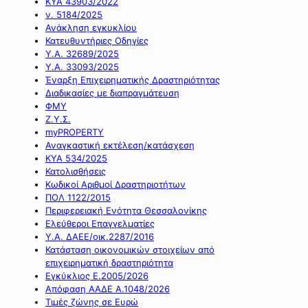
ΚΥΑ 43903/2022
ν. 5184/2025
Ανάκληση εγκυκλίου
Κατευθυντήριες Οδηγίες
Υ.Α. 32689/2025
Υ.Α. 33093/2025
Έναρξη Επιχειρηματικής Δραστηριότητας
Διαδικασίες με διαπραγμάτευση
ΦΜΥ
Ζ.Υ.Σ.
myPROPERTY
Αναγκαστική εκτέλεση/κατάσχεση
ΚΥΑ 534/2025
Κατολισθήσεις
Κωδικοί Αριθμοί Δραστηριοτήτων
ΠΟΛ 1122/2015
Περιφερειακή Ενότητα Θεσσαλονίκης
Ελεύθεροι Επαγγελματίες
Υ.Α. ΔΑΕΕ/οικ.2287/2016
Κατάσταση οικονομικών στοιχείων από
επιχειρηματική δραστηριότητα
Εγκύκλιος Ε.2005/2026
Απόφαση ΑΑΔΕ Α.1048/2026
Τιμές ζώνης σε Ευρώ