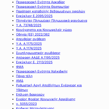
Περιφερειακή Ενότητα Αρκαδίας
Περιφερειακή Ενότητα Θεσπρωτίας
Παράταση καταβολής βεβαιωμένων οφειλών
Εγκύκλιος Ε.2095/2025
Πληγέντες Πλημμύρες Πλημμυρικά φαινόμενα
Υ.Α. 73748/2025
Κοινόχρηστοι και Κοινωφελείς χώροι
Οδηγία (ΕΕ) 2022/362
Απευθείας ανάθεση
Υ.Α. Α.1175/2025
Υ.Α. Α.1174/2025
Συμπληρωματικές συμβάσεις
Απόφαση ΑΑΔΕ Α.1195/2025
Εγκύκλιος Ε. 2113/2025
ΦΜΑ
Περιφερειακή Ενότητα Χαλκιδικής
Πάγια τέλη
ΑΜΔ
Ρυθμιστική Αρχή Αποβλήτων Ενέργειας και
Υδάτων
Επίλυση διαφορών
Ενιαίος Φορέας Κοινωνικής Ασφάλισης
ν. 5055/2023
Κώδικας Μετανάστευσης