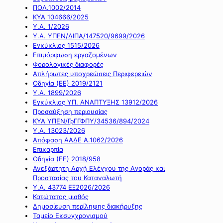
ΠΟΛ.1002/2014
ΚΥΑ 104666/2025
Υ.Α. 1/2026
Υ.Α. ΥΠΕΝ/ΔΙΠΑ/147520/9699/2026
Εγκύκλιος 1515/2026
Επιμόρφωση εργαζομένων
Φορολογικές διαφορές
Απλήρωτες υποχρεώσεις Περιφερειών
Οδηγία (ΕΕ) 2019/2121
Υ.Α. 1899/2026
Εγκύκλιος ΥΠ. ΑΝΑΠΤΥΞΗΣ 13912/2026
Προσαύξηση περιουσίας
ΚΥΑ ΥΠΕΝ/ΓρΓΓΦΠΥ/34536/894/2024
Υ.Α. 13023/2026
Απόφαση ΑΑΔΕ Α.1062/2026
Επικαρπία
Οδηγία (ΕΕ) 2018/958
Ανεξάρτητη Αρχή Ελέγχου της Αγοράς και
Προστασίας του Καταναλωτή
Υ.Α. 43774 ΕΞ2026/2026
Κατώτατος μισθός
Δημοσίευση περίληψης διακήρυξης
Ταμείο Εκσυγχρονισμού