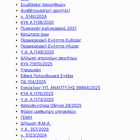
Συμβάσεις προμηθειών
Αναθέτουσα(ες) αρχή(ές)
ν. 5140/2024
ΚΥΑ Α.1138/2020
Πυρκαγιές καλοκαιριού 2021
Κατώτατα όρια
Περιφερειακή Ενότητα Ευβοίας
Περιφερειακή Ενότητα Ηλείας
Υ.Α. Α.1149/2025
Δήλωση στοιχείων ακινήτων
ΚΥΑ 71970/2025
Υπερωρίες
Ειδικά Πολεοδομικά Σχέδια
ΠΔ 104/2025
Εγκύκλιος ΥΠ. ΑΝΑΠΤΥΞΗΣ 99864/2025
ΚΥΑ Α.1176/2025
Υ.Α. Α.1173/2025
Κατευθυντήρια Οδηγία 29/2025
Φόρος μισθωτών υπηρεσιών
ΓΕΜΗ
Δήλωση Φ.Μ.Α.
Υ.Α. 357/2026
ν. 5123/2024