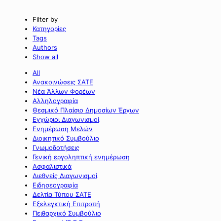
Filter by
Κατηγορίες
Tags
Authors
Show all
All
Ανακοινώσεις ΣΑΤΕ
Νέα Άλλων Φορέων
Αλληλογραφία
Θεσμικό Πλαίσιο Δημοσίων Έργων
Εγχώριοι Διαγωνισμοί
Ενημέρωση Μελών
Διοικητικό Συμβούλιο
Γνωμοδοτήσεις
Γενική εργοληπτική ενημέρωση
Ασφαλιστικά
Διεθνείς Διαγωνισμοί
Ειδησεογραφία
Δελτία Τύπου ΣΑΤΕ
Εξελεγκτική Επιτροπή
Πειθαρχικό Συμβούλιο