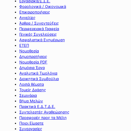
Εργασιακά/Σ.Σ.Ε.
Φορολογικά / Οικονομικά
Επικαιροποιήσεις
Αγγελίες
Άρθρα / Συνεντεύξεις
Περιφερειακά Γραφεία
Γενικές Συνελεύσεις
Ασφαλιστικά Ενημέρωση
ΕΤΕΠ
Νομοθεσία
Δημοπρατήσεις
Νομοθεσία PDF
Δημόσια Έργα
Αναλυτικά Τιμολόγια
Διοικητικά Συμβούλια
Λοιπά θέματα
Τομείς Δράσης
Σεμινάρια
Βήμα Μελών
Πρακτικά Ε.Δ.Τ.Δ.Ε.
Συντελεστές Αναθεώρησης
Προσφορές προς τα Μέλη
Ποιοι Είμαστε
Συνεργασίες