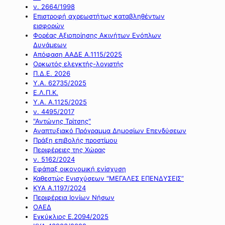
ν. 2664/1998
Επιστροφή αχρεωστήτως καταβληθέντων
εισφορών
Φορέας Αξιοποίησης Ακινήτων Ενόπλων
Δυνάμεων
Απόφαση ΑΑΔΕ Α.1115/2025
Ορκωτός ελεγκτής-λογιστής
Π.Δ.Ε. 2026
Υ.Α. 62735/2025
Ε.Λ.Π.Κ.
Υ.Α. Α.1125/2025
ν. 4495/2017
"Αντώνης Τρίτσης"
Αναπτυξιακό Πρόγραμμα Δημοσίων Επενδύσεων
Πράξη επιβολής προστίμου
Περιφέρειες της Χώρας
ν. 5162/2024
Εφάπαξ οικονομική ενίσχυση
Καθεστώς Ενισχύσεων “ΜΕΓΑΛΕΣ ΕΠΕΝΔΥΣΕΙΣ”
ΚΥΑ Α.1197/2024
Περιφέρεια Ιονίων Νήσων
ΟΑΕΔ
Εγκύκλιος Ε.2094/2025