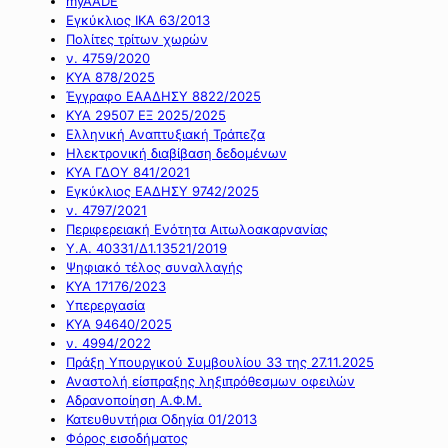
myAADE
Εγκύκλιος ΙΚΑ 63/2013
Πολίτες τρίτων χωρών
ν. 4759/2020
ΚΥΑ 878/2025
Έγγραφο ΕΑΑΔΗΣΥ 8822/2025
ΚΥΑ 29507 ΕΞ 2025/2025
Ελληνική Αναπτυξιακή Τράπεζα
Ηλεκτρονική διαβίβαση δεδομένων
ΚΥΑ ΓΔΟΥ 841/2021
Εγκύκλιος ΕΑΔΗΣΥ 9742/2025
ν. 4797/2021
Περιφερειακή Ενότητα Αιτωλοακαρνανίας
Υ.Α. 40331/Δ1.13521/2019
Ψηφιακό τέλος συναλλαγής
ΚΥΑ 17176/2023
Υπερεργασία
ΚΥΑ 94640/2025
ν. 4994/2022
Πράξη Υπουργικού Συμβουλίου 33 της 27.11.2025
Αναστολή είσπραξης ληξιπρόθεσμων οφειλών
Αδρανοποίηση Α.Φ.Μ.
Κατευθυντήρια Οδηγία 01/2013
Φόρος εισοδήματος