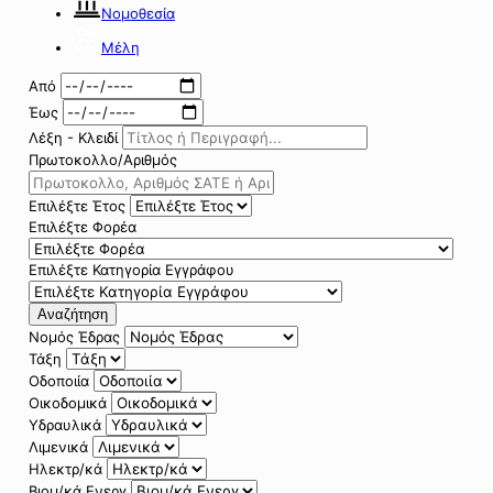
Νομοθεσία
Μέλη
Από
Έως
Λέξη - Κλειδί
Πρωτοκολλο/Αριθμός
Επιλέξτε Έτος
Επιλέξτε Φορέα
Επιλέξτε Κατηγορία Εγγράφου
Αναζήτηση
Νομός Έδρας
Τάξη
Οδοποιία
Οικοδομικά
Υδραυλικά
Λιμενικά
Ηλεκτρ/κά
Βιομ/κά Ενεργ