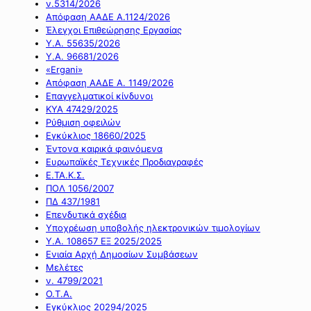
ν.5314/2026
Απόφαση ΑΑΔΕ Α.1124/2026
Έλεγχοι Επιθεώρησης Εργασίας
Υ.Α. 55635/2026
Υ.Α. 96681/2026
«Ergani»
Απόφαση ΑΑΔΕ Α. 1149/2026
Επαγγελματικοί κίνδυνοι
ΚΥΑ 47429/2025
Ρύθμιση οφειλών
Εγκύκλιος 18660/2025
Έντονα καιρικά φαινόμενα
Ευρωπαϊκές Τεχνικές Προδιαγραφές
Ε.ΤΑ.Κ.Σ.
ΠΟΛ 1056/2007
ΠΔ 437/1981
Επενδυτικά σχέδια
Υποχρέωση υποβολής ηλεκτρονικών τιμολογίων
Υ.Α. 108657 ΕΞ 2025/2025
Ενιαία Αρχή Δημοσίων Συμβάσεων
Μελέτες
ν. 4799/2021
Ο.Τ.Α.
Εγκύκλιος 20294/2025