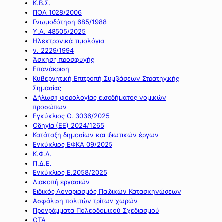
Κ.Β.Σ.
ΠΟΛ 1028/2006
Γνωμοδότηση 685/1988
Υ.Α. 48505/2025
Ηλεκτρονικά τιμολόγια
ν. 2229/1994
Άσκηση προσφυγής
Επανάκριση
Κυβερνητική Επιτροπή Συμβάσεων Στρατηγικής
Σημασίας
Δήλωση φορολογίας εισοδήματος νομικών
προσώπων
Εγκύκλιος Ο. 3036/2025
Οδηγία (ΕΕ) 2024/1265
Κατάταξη δημοσίων και ιδιωτικών έργων
Εγκύκλιος ΕΦΚΑ 09/2025
Κ.Φ.Δ.
Π.Δ.Ε.
Εγκύκλιος Ε.2058/2025
Διακοπή εργασιών
Ειδικός Λογαριασμός Παιδικών Κατασκηνώσεων
Ασφάλιση πολιτών τρίτων χωρών
Προγράμματα Πολεοδομικού Σχεδιασμού
ΟΤΑ