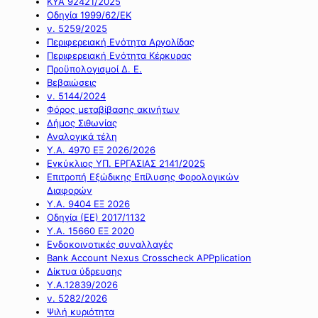
ΚΥΑ 92421/2025
Οδηγία 1999/62/ΕΚ
ν. 5259/2025
Περιφερειακή Ενότητα Αργολίδας
Περιφερειακή Ενότητα Κέρκυρας
Προϋπολογισμοί Δ. Ε.
Βεβαιώσεις
ν. 5144/2024
Φόρος μεταβίβασης ακινήτων
Δήμος Σιθωνίας
Αναλογικά τέλη
Υ.Α. 4970 ΕΞ 2026/2026
Εγκύκλιος ΥΠ. ΕΡΓΑΣΙΑΣ 2141/2025
Επιτροπή Εξώδικης Επίλυσης Φορολογικών
Διαφορών
Υ.Α. 9404 ΕΞ 2026
Οδηγία (ΕΕ) 2017/1132
Υ.Α. 15660 ΕΞ 2020
Ενδοκοινοτικές συναλλαγές
Bank Account Nexus Crosscheck APPplication
Δίκτυα ύδρευσης
Υ.Α.12839/2026
ν. 5282/2026
Ψιλή κυριότητα