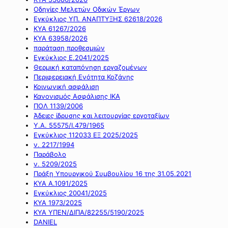
Οδηγίες Μελετών Οδικών Έργων
Εγκύκλιος ΥΠ. ΑΝΑΠΤΥΞΗΣ 62618/2026
ΚΥΑ 61267/2026
ΚΥΑ 63958/2026
παράταση προθεσμιών
Εγκύκλιος Ε.2041/2025
Θερμική καταπόνηση εργαζομένων
Περιφερειακή Ενότητα Κοζάνης
Κοινωνική ασφάλιση
Κανονισμός Ασφάλισης ΙΚΑ
ΠΟΛ 1139/2006
Άδειες ίδρυσης και λειτουργίας εργοταξίων
Υ.Α. 55575/Ι.479/1965
Εγκύκλιος 112033 ΕΞ 2025/2025
ν. 2217/1994
Παράβολο
ν. 5209/2025
Πράξη Υπουργικού Συμβουλίου 16 της 31.05.2021
ΚΥΑ Α.1091/2025
Εγκύκλιος 20041/2025
ΚΥΑ 1973/2025
ΚΥΑ ΥΠΕΝ/ΔΙΠΑ/82255/5190/2025
DANIEL