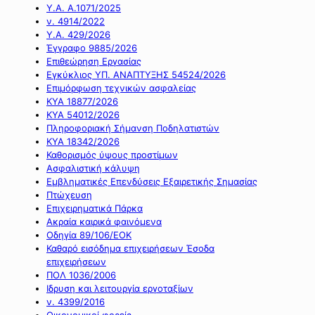
Υ.Α. Α.1071/2025
ν. 4914/2022
Υ.Α. 429/2026
Έγγραφο 9885/2026
Επιθεώρηση Εργασίας
Εγκύκλιος ΥΠ. ΑΝΑΠΤΥΞΗΣ 54524/2026
Επιμόρφωση τεχνικών ασφαλείας
ΚΥΑ 18877/2026
ΚΥΑ 54012/2026
Πληροφοριακή Σήμανση Ποδηλατιστών
ΚΥΑ 18342/2026
Καθορισμός ύψους προστίμων
Ασφαλιστική κάλυψη
Εμβληματικές Επενδύσεις Εξαιρετικής Σημασίας
Πτώχευση
Επιχειρηματικά Πάρκα
Ακραία καιρικά φαινόμενα
Οδηγία 89/106/ΕΟΚ
Καθαρό εισόδημα επιχειρήσεων Έσοδα
επιχειρήσεων
ΠΟΛ 1036/2006
Ιδρυση και λειτουργία εργοταξίων
ν. 4399/2016
Οικονομικοί φορείς