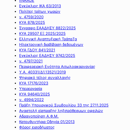
myAADE
Εγκύκλιος ΙΚΑ 63/2013
Πολίτες τρίτων χωρών
ν. 4759/2020
ΚΥΑ 878/2025
Έγγραφο ΕΑΑΔΗΣΥ 8822/2025
ΚΥΑ 29507 ΕΞ 2025/2025
Ελληνική Αναπτυξιακή Τράπεζα
Ηλεκτρονική διαβίβαση δεδομένων
ΚΥΑ ΓΔΟΥ 841/2021
Εγκύκλιος ΕΑΔΗΣΥ 9742/2025
ν. 4797/2021
Περιφερειακή Ενότητα Αιτωλοακαρνανίας
Υ.Α. 40331/Δ1.13521/2019
Ψηφιακό τέλος συναλλαγής
ΚΥΑ 17176/2023
Υπερεργασία
ΚΥΑ 94640/2025
ν. 4994/2022
Πράξη Υπουργικού Συμβουλίου 33 της 27.11.2025
Αναστολή είσπραξης ληξιπρόθεσμων οφειλών
Αδρανοποίηση Α.Φ.Μ.
Κατευθυντήρια Οδηγία 01/2013
Φόρος εισοδήματος