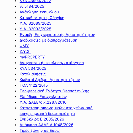
ΚΥΑ 43903/2022
ν. 5184/2025
Ανάκληση εγκυκλίου
Κατευθυντήριες Οδηγίες
Υ.Α. 32689/2025
Υ.Α. 33093/2025
Έναρξη Επιχειρηματικής Δραστηριότητας
Διαδικασίες με διαπραγμάτευση
ΦΜΥ
Ζ.Υ.Σ.
myPROPERTY
Αναγκαστική εκτέλεση/κατάσχεση
ΚΥΑ 534/2025
Κατολισθήσεις
Κωδικοί Αριθμοί Δραστηριοτήτων
ΠΟΛ 1122/2015
Περιφερειακή Ενότητα Θεσσαλονίκης
Ελεύθεροι Επαγγελματίες
Υ.Α. ΔΑΕΕ/οικ.2287/2016
Κατάσταση οικονομικών στοιχείων από
επιχειρηματική δραστηριότητα
Εγκύκλιος Ε.2005/2026
Απόφαση ΑΑΔΕ Α.1048/2026
Τιμές ζώνης σε Ευρώ