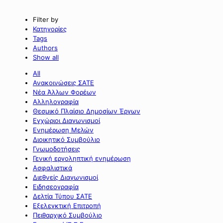
Filter by
Κατηγορίες
Tags
Authors
Show all
All
Ανακοινώσεις ΣΑΤΕ
Νέα Άλλων Φορέων
Αλληλογραφία
Θεσμικό Πλαίσιο Δημοσίων Έργων
Εγχώριοι Διαγωνισμοί
Ενημέρωση Μελών
Διοικητικό Συμβούλιο
Γνωμοδοτήσεις
Γενική εργοληπτική ενημέρωση
Ασφαλιστικά
Διεθνείς Διαγωνισμοί
Ειδησεογραφία
Δελτία Τύπου ΣΑΤΕ
Εξελεγκτική Επιτροπή
Πειθαρχικό Συμβούλιο