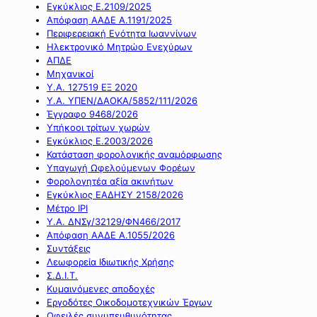
Εγκύκλιος Ε.2109/2025
Απόφαση ΑΑΔΕ Α.1191/2025
Περιφερειακή Ενότητα Ιωαννίνων
Ηλεκτρονικό Μητρώο Ενεχύρων
ΑΠΔΕ
Μηχανικοί
Υ.Α. 127519 ΕΞ 2020
Υ.Α. ΥΠΕΝ/ΔΑΟΚΑ/5852/111/2026
Έγγραφο 9468/2026
Υπήκοοι τρίτων χωρών
Εγκύκλιος Ε.2003/2026
Κατάσταση φορολογικής αναμόρφωσης
Υπαγωγή Ωφελούμενων Φορέων
Φορολογητέα αξία ακινήτων
Εγκύκλιος ΕΑΔΗΣΥ 2158/2026
Μέτρο IPI
Υ.Α. ΔΝΣγ/32129/ΦΝ466/2017
Απόφαση ΑΑΔΕ Α.1055/2026
Συντάξεις
Λεωφορεία Ιδιωτικής Χρήσης
Σ.Δ.Ι.Τ.
Κυμαινόμενες αποδοχές
Εργοδότες Οικοδομοτεχνικών Έργων
Οφειλές συνυπευθυνότητας