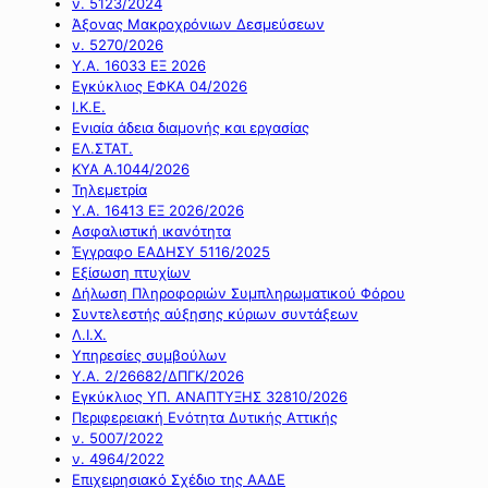
ν. 5123/2024
Άξονας Μακροχρόνιων Δεσμεύσεων
ν. 5270/2026
Υ.Α. 16033 ΕΞ 2026
Εγκύκλιος ΕΦΚΑ 04/2026
Ι.Κ.Ε.
Ενιαία άδεια διαμονής και εργασίας
ΕΛ.ΣΤΑΤ.
ΚΥΑ Α.1044/2026
Τηλεμετρία
Υ.Α. 16413 ΕΞ 2026/2026
Ασφαλιστική ικανότητα
Έγγραφο ΕΑΔΗΣΥ 5116/2025
Εξίσωση πτυχίων
Δήλωση Πληροφοριών Συμπληρωματικού Φόρου
Συντελεστής αύξησης κύριων συντάξεων
Λ.Ι.Χ.
Υπηρεσίες συμβούλων
Υ.Α. 2/26682/ΔΠΓΚ/2026
Εγκύκλιος ΥΠ. ΑΝΑΠΤΥΞΗΣ 32810/2026
Περιφερειακή Ενότητα Δυτικής Αττικής
ν. 5007/2022
ν. 4964/2022
Επιχειρησιακό Σχέδιο της ΑΑΔΕ