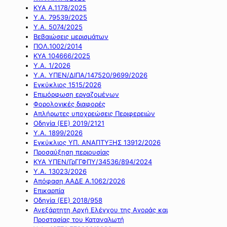
ΚΥΑ Α.1178/2025
Υ.Α. 79539/2025
Υ.Α. 5074/2025
Βεβαιώσεις μερισμάτων
ΠΟΛ.1002/2014
ΚΥΑ 104666/2025
Υ.Α. 1/2026
Υ.Α. ΥΠΕΝ/ΔΙΠΑ/147520/9699/2026
Εγκύκλιος 1515/2026
Επιμόρφωση εργαζομένων
Φορολογικές διαφορές
Απλήρωτες υποχρεώσεις Περιφερειών
Οδηγία (ΕΕ) 2019/2121
Υ.Α. 1899/2026
Εγκύκλιος ΥΠ. ΑΝΑΠΤΥΞΗΣ 13912/2026
Προσαύξηση περιουσίας
ΚΥΑ ΥΠΕΝ/ΓρΓΓΦΠΥ/34536/894/2024
Υ.Α. 13023/2026
Απόφαση ΑΑΔΕ Α.1062/2026
Επικαρπία
Οδηγία (ΕΕ) 2018/958
Ανεξάρτητη Αρχή Ελέγχου της Αγοράς και
Προστασίας του Καταναλωτή