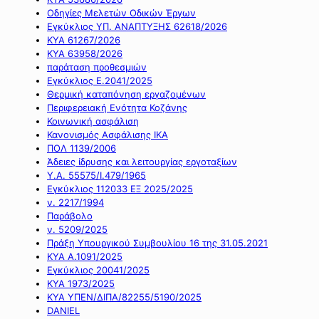
Οδηγίες Μελετών Οδικών Έργων
Εγκύκλιος ΥΠ. ΑΝΑΠΤΥΞΗΣ 62618/2026
ΚΥΑ 61267/2026
ΚΥΑ 63958/2026
παράταση προθεσμιών
Εγκύκλιος Ε.2041/2025
Θερμική καταπόνηση εργαζομένων
Περιφερειακή Ενότητα Κοζάνης
Κοινωνική ασφάλιση
Κανονισμός Ασφάλισης ΙΚΑ
ΠΟΛ 1139/2006
Άδειες ίδρυσης και λειτουργίας εργοταξίων
Υ.Α. 55575/Ι.479/1965
Εγκύκλιος 112033 ΕΞ 2025/2025
ν. 2217/1994
Παράβολο
ν. 5209/2025
Πράξη Υπουργικού Συμβουλίου 16 της 31.05.2021
ΚΥΑ Α.1091/2025
Εγκύκλιος 20041/2025
ΚΥΑ 1973/2025
ΚΥΑ ΥΠΕΝ/ΔΙΠΑ/82255/5190/2025
DANIEL