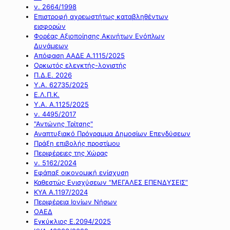
ν. 2664/1998
Επιστροφή αχρεωστήτως καταβληθέντων
εισφορών
Φορέας Αξιοποίησης Ακινήτων Ενόπλων
Δυνάμεων
Απόφαση ΑΑΔΕ Α.1115/2025
Ορκωτός ελεγκτής-λογιστής
Π.Δ.Ε. 2026
Υ.Α. 62735/2025
Ε.Λ.Π.Κ.
Υ.Α. Α.1125/2025
ν. 4495/2017
"Αντώνης Τρίτσης"
Αναπτυξιακό Πρόγραμμα Δημοσίων Επενδύσεων
Πράξη επιβολής προστίμου
Περιφέρειες της Χώρας
ν. 5162/2024
Εφάπαξ οικονομική ενίσχυση
Καθεστώς Ενισχύσεων “ΜΕΓΑΛΕΣ ΕΠΕΝΔΥΣΕΙΣ”
ΚΥΑ Α.1197/2024
Περιφέρεια Ιονίων Νήσων
ΟΑΕΔ
Εγκύκλιος Ε.2094/2025