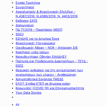
Ενιαία Τιμολόγια
Συναντήσεις
Ασφαλιστικές & Φορολογικές Εξελίξεις -
Ν.4387/2016, Ν.4389/2016, Ν. 4403/2016
Εκδόσεις ΣΑΤΕ
Διαγωνισμοί
ΠΔ 71/2019 – Παρατάσεις ΜΕΕΠ
ΣΕΕΟ
ΕΣΗΔΗΣ για τα Δημόσια Έργα
Φορολογικές Υποχρεώσεις
Οικοδομικές Άδειες – ΝΟΚ – Απόφαση ΣτΕ
Κρατήσεις υπέρ τρίτων
Κατευθυντήριες Οδηγίες ΕΑΑΔΗΣΥ
Πρότυπα και Υποδείγματα Διακηρύξεων - ΤΕΥΔ -
ΕΕΕΣ
Θεσμικές ρυθμίσεις για την αντιμετώπιση των
ανατιμήσεων των υλικών - Αναθεώρηση
Χρηματοδοτικά Εργαλεία ΤΜΕΔΕ
ΕΛΟΤ: Σχέδια ΕΤΕΠ σε δημόσια κρίση
Κορωνοϊός (COVID-19) και Επιχειρηματικότητα
Your Data Stories
All