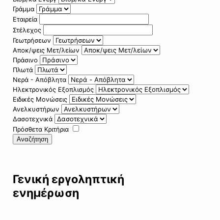
Γράμμα
Εταιρεία
Στέλεχος
Γεωτρήσεων
Αποκ/ψεις Μετ/λείων
Πράσινο
Πλωτά
Νερά - Απόβλητα
Ηλεκτρονικός Εξοπλισμός
Ειδικές Μονώσεις
Ανελκυστήρων
Δασοτεχνικά
Πρόσθετα Κριτήρια
Αναζήτηση
Γενική εργοληπτική
ενημέρωση