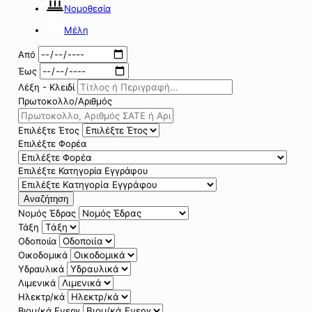
Νομοθεσία
Μέλη
Από
Έως
Λέξη - Κλειδί
Πρωτοκολλο/Αριθμός
Επιλέξτε Έτος
Επιλέξτε Φορέα
Επιλέξτε Κατηγορία Εγγράφου
Αναζήτηση
Νομός Έδρας
Τάξη
Οδοποιία
Οικοδομικά
Υδραυλικά
Λιμενικά
Ηλεκτρ/κά
Βιομ/κά Ενεργ