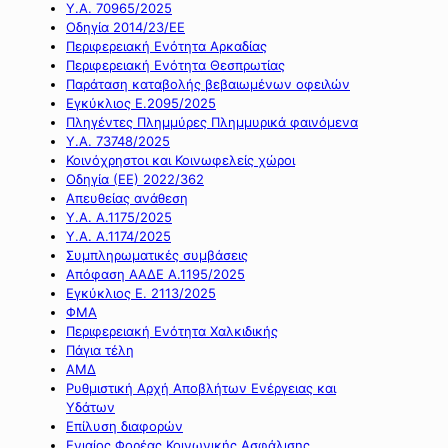
Υ.Α. 70965/2025
Οδηγία 2014/23/ΕΕ
Περιφερειακή Ενότητα Αρκαδίας
Περιφερειακή Ενότητα Θεσπρωτίας
Παράταση καταβολής βεβαιωμένων οφειλών
Εγκύκλιος Ε.2095/2025
Πληγέντες Πλημμύρες Πλημμυρικά φαινόμενα
Υ.Α. 73748/2025
Κοινόχρηστοι και Κοινωφελείς χώροι
Οδηγία (ΕΕ) 2022/362
Απευθείας ανάθεση
Υ.Α. Α.1175/2025
Υ.Α. Α.1174/2025
Συμπληρωματικές συμβάσεις
Απόφαση ΑΑΔΕ Α.1195/2025
Εγκύκλιος Ε. 2113/2025
ΦΜΑ
Περιφερειακή Ενότητα Χαλκιδικής
Πάγια τέλη
ΑΜΔ
Ρυθμιστική Αρχή Αποβλήτων Ενέργειας και
Υδάτων
Επίλυση διαφορών
Ενιαίος Φορέας Κοινωνικής Ασφάλισης