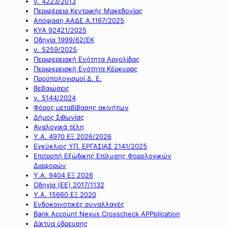
ν. 4223/2013
Περιφέρεια Κεντρικής Μακεδονίας
Απόφαση ΑΑΔΕ Α.1167/2025
ΚΥΑ 92421/2025
Οδηγία 1999/62/ΕΚ
ν. 5259/2025
Περιφερειακή Ενότητα Αργολίδας
Περιφερειακή Ενότητα Κέρκυρας
Προϋπολογισμοί Δ. Ε.
Βεβαιώσεις
ν. 5144/2024
Φόρος μεταβίβασης ακινήτων
Δήμος Σιθωνίας
Αναλογικά τέλη
Υ.Α. 4970 ΕΞ 2026/2026
Εγκύκλιος ΥΠ. ΕΡΓΑΣΙΑΣ 2141/2025
Επιτροπή Εξώδικης Επίλυσης Φορολογικών
Διαφορών
Υ.Α. 9404 ΕΞ 2026
Οδηγία (ΕΕ) 2017/1132
Υ.Α. 15660 ΕΞ 2020
Ενδοκοινοτικές συναλλαγές
Bank Account Nexus Crosscheck APPplication
Δίκτυα ύδρευσης