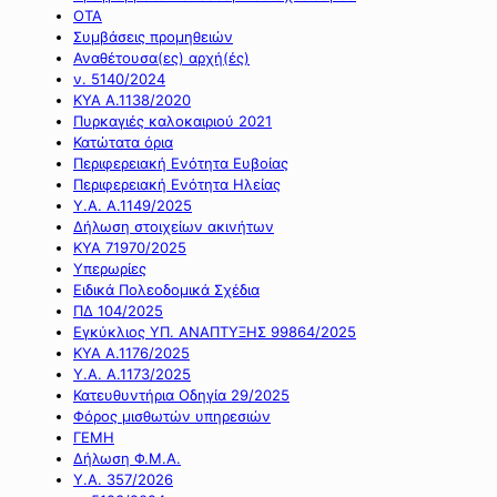
ΟΤΑ
Συμβάσεις προμηθειών
Αναθέτουσα(ες) αρχή(ές)
ν. 5140/2024
ΚΥΑ Α.1138/2020
Πυρκαγιές καλοκαιριού 2021
Κατώτατα όρια
Περιφερειακή Ενότητα Ευβοίας
Περιφερειακή Ενότητα Ηλείας
Υ.Α. Α.1149/2025
Δήλωση στοιχείων ακινήτων
ΚΥΑ 71970/2025
Υπερωρίες
Ειδικά Πολεοδομικά Σχέδια
ΠΔ 104/2025
Εγκύκλιος ΥΠ. ΑΝΑΠΤΥΞΗΣ 99864/2025
ΚΥΑ Α.1176/2025
Υ.Α. Α.1173/2025
Κατευθυντήρια Οδηγία 29/2025
Φόρος μισθωτών υπηρεσιών
ΓΕΜΗ
Δήλωση Φ.Μ.Α.
Υ.Α. 357/2026