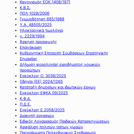
Κανονισμός ΕΟΚ 1408/1971
Κ.Β.Σ.
ΠΟΛ 1028/2006
Γνωμοδότηση 685/1988
Υ.Α. 48505/2025
Ηλεκτρονικά τιμολόγια
ν. 2229/1994
Άσκηση προσφυγής
Επανάκριση
Κυβερνητική Επιτροπή Συμβάσεων Στρατηγικής
Σημασίας
Δήλωση φορολογίας εισοδήματος νομικών
προσώπων
Εγκύκλιος Ο. 3036/2025
Οδηγία (ΕΕ) 2024/1265
Κατάταξη δημοσίων και ιδιωτικών έργων
Εγκύκλιος ΕΦΚΑ 09/2025
Κ.Φ.Δ.
Π.Δ.Ε.
Εγκύκλιος Ε.2058/2025
Διακοπή εργασιών
Ειδικός Λογαριασμός Παιδικών Κατασκηνώσεων
Ασφάλιση πολιτών τρίτων χωρών
Προγράμματα Πολεοδομικού Σχεδιασμού