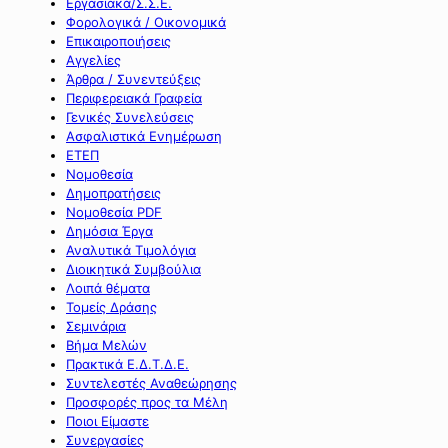
Εργασιακά/Σ.Σ.Ε.
Φορολογικά / Οικονομικά
Επικαιροποιήσεις
Αγγελίες
Άρθρα / Συνεντεύξεις
Περιφερειακά Γραφεία
Γενικές Συνελεύσεις
Ασφαλιστικά Ενημέρωση
ΕΤΕΠ
Νομοθεσία
Δημοπρατήσεις
Νομοθεσία PDF
Δημόσια Έργα
Αναλυτικά Τιμολόγια
Διοικητικά Συμβούλια
Λοιπά θέματα
Τομείς Δράσης
Σεμινάρια
Βήμα Μελών
Πρακτικά Ε.Δ.Τ.Δ.Ε.
Συντελεστές Αναθεώρησης
Προσφορές προς τα Μέλη
Ποιοι Είμαστε
Συνεργασίες