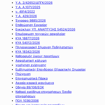
Υ.Α. 2/42652/ΔΠΓΚ/2026
Υ.Α. Α.1071/2025
ν. 4914/2022
Υ.Α. 429/2026
Έγγραφο 9885/2026
Επιθεώρηση Εργασίας
Εγκύκλιος ΥΠ. ΑΝΑΠΤΥΞΗΣ 54524/2026
Επιμόρφωση τεχνικών ασφαλείας
ΚΥΑ 18877/2026
ΚΥΑ 54012/2026
Πληροφοριακή Σήμανση Ποδηλατιστών
ΚΥΑ 18342/2026
Καθορισμός ύψους προστίμων
Ασφαλιστική κάλυψη
χορήγηση ενίσχυσης
Εμβληματικές Επενδύσεις Εξαιρετικής Σημασίας
Πτώχευση
Επιχειρηματικά Πάρκα
Ακραία καιρικά φαινόμενα
Οδηγία 89/106/ΕΟΚ
Καθαρό εισόδημα επιχειρήσεων Έσοδα
επιχειρήσεων
ΠΟΛ 1036/2006
Ιδρυση και λειτουργία εργοταξίων