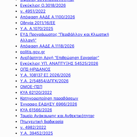
Εγκύκλιος Ο.3018/2026
ν. 4951/2022
Απόφαση ΑΑΔΕ Α.1100/2026
Οδηγία 2011/16/ΕΕ
Υ.Α. Α.1070/2025
ΕΥΔ Προγράμματος "Περιβάλλον και Κλιματική
Αλλαγή"
Απόφαση ΑΑΔΕ Α.1118/2026
politis.gov.gr
Ανεξάρτητη Αρχή "Επιθεώρηση Εργασίας"
Εγκύκλιος ΥΠ. ΑΝΑΠΤΥΞΗΣ 54525/2026
ΟΠΣ-ΗΡΙΔΑΝΟΣ
Υ.Α. 108137 ΕΞ 2026/2026
Υ.Α. 2/54854/ΔΠΓΚ/2026
ΟΜΟΕ-ΠΣΠ
ΚΥΑ 62120/2022
Κατηγοριοποίηση παραβάσεων
Έγγραφο ΕΑΔΗΣΥ 6966/2026
ΚΥΑ 61566/2026
Ταμείο Ανάκαμψης και Ανθεκτικότητας
Πτωχευτική διαδικασία
ν. 4982/2022
Υ.Α. 39452/2025