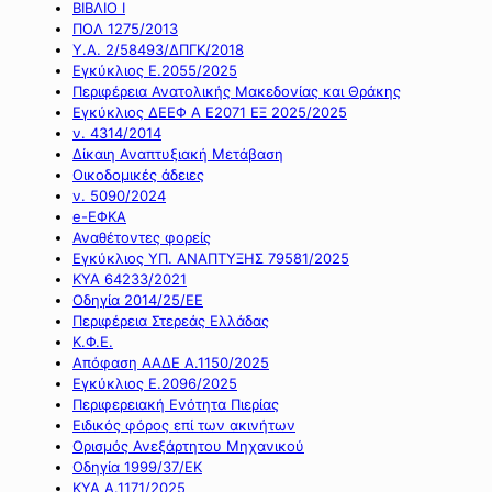
ΒΙΒΛΙΟ Ι
ΠΟΛ 1275/2013
Υ.Α. 2/58493/ΔΠΓΚ/2018
Εγκύκλιος Ε.2055/2025
Περιφέρεια Ανατολικής Μακεδονίας και Θράκης
Εγκύκλιος ΔΕΕΦ Α Ε2071 ΕΞ 2025/2025
ν. 4314/2014
Δίκαιη Αναπτυξιακή Μετάβαση
Οικοδομικές άδειες
ν. 5090/2024
e-ΕΦΚΑ
Αναθέτοντες φορείς
Εγκύκλιος ΥΠ. ΑΝΑΠΤΥΞΗΣ 79581/2025
ΚΥΑ 64233/2021
Οδηγία 2014/25/ΕΕ
Περιφέρεια Στερεάς Ελλάδας
Κ.Φ.Ε.
Απόφαση ΑΑΔΕ Α.1150/2025
Εγκύκλιος Ε.2096/2025
Περιφερειακή Ενότητα Πιερίας
Ειδικός φόρος επί των ακινήτων
Ορισμός Ανεξάρτητου Μηχανικού
Οδηγία 1999/37/ΕΚ
ΚΥΑ Α.1171/2025