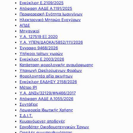
Εγκύκλιος Ε.2109/2025
Απόφαση ΑΑΔΕ Α.1191/2025
Περιφερειακή Ενότητα Ιωαννίνων
Ηλεκτρονικό Μητρώο Ενεχύρων
ΑΠΔΕ
Μηχανικοί
Υ.Α. 127519 ΕΞ 2020
Υ.Α. ΥΠΕΝ/ΔΑΟΚΑ/5852/111/2026
Έγγραφο 9468/2026
Υπήκοοι τρίτων χωρών
Εγκύκλιος Ε.2003/2026
Κατάσταση φορολογικής αναμόρφωσης
Υπαγωγή Ωφελούμενων Φορέων
Φορολογητέα αξία ακινήτων
Εγκύκλιος ΕΑΔΗΣΥ 2158/2026
Μέτρο IPI
Υ.Α. ΔΝΣγ/32129/ΦΝ466/2017
Απόφαση ΑΑΔΕ Α.1055/2026
Συντάξεις
Λεωφορεία Ιδιωτικής Χρήσης
Σ.Δ.Ι.Τ.
Κυμαινόμενες αποδοχές
Εργοδότες Οικοδομοτεχνικών Έργων
Οφειλές συνυπευθυνότητας