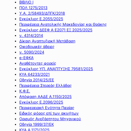
ΒΙΒΛΙΟ Ι
ΠΟΛ 1275/2013
Υ.Α. 2/58493/ΔΠΓΚ/2018
Εγκύκλιος Ε.2055/2025
Περιφέρεια Ανατολικής Μακεδονίας και Θράκης
Εγκύκλιος ΔΕΕΦ Α Ε2071 ΕΞ 2025/2025
ν. 4314/2014
Δίκαιη Αναπτυξιακή Μετάβαση
Οικοδομικές άδειες
ν. 5090/2024
e-ΕΦΚΑ
Αναθέτοντες φορείς
Εγκύκλιος ΥΠ. ΑΝΑΠΤΥΞΗΣ 79581/2025
ΚΥΑ 64233/2021
Οδηγία 2014/25/ΕΕ
Περιφέρεια Στερεάς Ελλάδας
Κ.Φ.Ε.
Απόφαση ΑΑΔΕ Α.1150/2025
Εγκύκλιος Ε.2096/2025
Περιφερειακή Ενότητα Πιερίας
Ειδικός φόρος επί των ακινήτων
Ορισμός Ανεξάρτητου Μηχανικού
Οδηγία 1999/37/ΕΚ
ΚΥΑ Α.1171/2025