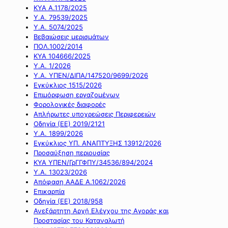
ΚΥΑ Α.1178/2025
Υ.Α. 79539/2025
Υ.Α. 5074/2025
Βεβαιώσεις μερισμάτων
ΠΟΛ.1002/2014
ΚΥΑ 104666/2025
Υ.Α. 1/2026
Υ.Α. ΥΠΕΝ/ΔΙΠΑ/147520/9699/2026
Εγκύκλιος 1515/2026
Επιμόρφωση εργαζομένων
Φορολογικές διαφορές
Απλήρωτες υποχρεώσεις Περιφερειών
Οδηγία (ΕΕ) 2019/2121
Υ.Α. 1899/2026
Εγκύκλιος ΥΠ. ΑΝΑΠΤΥΞΗΣ 13912/2026
Προσαύξηση περιουσίας
ΚΥΑ ΥΠΕΝ/ΓρΓΓΦΠΥ/34536/894/2024
Υ.Α. 13023/2026
Απόφαση ΑΑΔΕ Α.1062/2026
Επικαρπία
Οδηγία (ΕΕ) 2018/958
Ανεξάρτητη Αρχή Ελέγχου της Αγοράς και
Προστασίας του Καταναλωτή