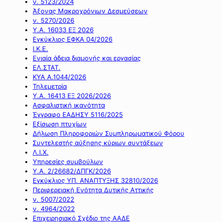
ν. 5123/2024
Άξονας Μακροχρόνιων Δεσμεύσεων
ν. 5270/2026
Υ.Α. 16033 ΕΞ 2026
Εγκύκλιος ΕΦΚΑ 04/2026
Ι.Κ.Ε.
Ενιαία άδεια διαμονής και εργασίας
ΕΛ.ΣΤΑΤ.
ΚΥΑ Α.1044/2026
Τηλεμετρία
Υ.Α. 16413 ΕΞ 2026/2026
Ασφαλιστική ικανότητα
Έγγραφο ΕΑΔΗΣΥ 5116/2025
Εξίσωση πτυχίων
Δήλωση Πληροφοριών Συμπληρωματικού Φόρου
Συντελεστής αύξησης κύριων συντάξεων
Λ.Ι.Χ.
Υπηρεσίες συμβούλων
Υ.Α. 2/26682/ΔΠΓΚ/2026
Εγκύκλιος ΥΠ. ΑΝΑΠΤΥΞΗΣ 32810/2026
Περιφερειακή Ενότητα Δυτικής Αττικής
ν. 5007/2022
ν. 4964/2022
Επιχειρησιακό Σχέδιο της ΑΑΔΕ