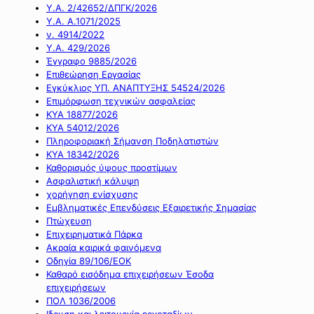
Υ.Α. 2/42652/ΔΠΓΚ/2026
Υ.Α. Α.1071/2025
ν. 4914/2022
Υ.Α. 429/2026
Έγγραφο 9885/2026
Επιθεώρηση Εργασίας
Εγκύκλιος ΥΠ. ΑΝΑΠΤΥΞΗΣ 54524/2026
Επιμόρφωση τεχνικών ασφαλείας
ΚΥΑ 18877/2026
ΚΥΑ 54012/2026
Πληροφοριακή Σήμανση Ποδηλατιστών
ΚΥΑ 18342/2026
Καθορισμός ύψους προστίμων
Ασφαλιστική κάλυψη
χορήγηση ενίσχυσης
Εμβληματικές Επενδύσεις Εξαιρετικής Σημασίας
Πτώχευση
Επιχειρηματικά Πάρκα
Ακραία καιρικά φαινόμενα
Οδηγία 89/106/ΕΟΚ
Καθαρό εισόδημα επιχειρήσεων Έσοδα
επιχειρήσεων
ΠΟΛ 1036/2006
Ιδρυση και λειτουργία εργοταξίων