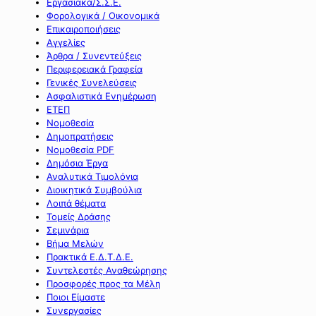
Εργασιακά/Σ.Σ.Ε.
Φορολογικά / Οικονομικά
Επικαιροποιήσεις
Αγγελίες
Άρθρα / Συνεντεύξεις
Περιφερειακά Γραφεία
Γενικές Συνελεύσεις
Ασφαλιστικά Ενημέρωση
ΕΤΕΠ
Νομοθεσία
Δημοπρατήσεις
Νομοθεσία PDF
Δημόσια Έργα
Αναλυτικά Τιμολόγια
Διοικητικά Συμβούλια
Λοιπά θέματα
Τομείς Δράσης
Σεμινάρια
Βήμα Μελών
Πρακτικά Ε.Δ.Τ.Δ.Ε.
Συντελεστές Αναθεώρησης
Προσφορές προς τα Μέλη
Ποιοι Είμαστε
Συνεργασίες