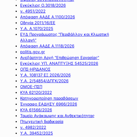
Εγκύκλιος Ο.3018/2026
ν. 4951/2022
Απόφαση ΑΑΔΕ Α.1100/2026
Οδηγία 2011/16/ΕΕ
Υ.Α. Α.1070/2025
ΕΥΔ Προγράμματος "Περιβάλλον και Κλιματική
Αλλαγή"
Απόφαση ΑΑΔΕ Α.1118/2026
politis.gov.gr
Ανεξάρτητη Αρχή "Επιθεώρηση Εργασίας"
Εγκύκλιος ΥΠ. ΑΝΑΠΤΥΞΗΣ 54525/2026
ΟΠΣ-ΗΡΙΔΑΝΟΣ
Υ.Α. 108137 ΕΞ 2026/2026
Υ.Α. 2/54854/ΔΠΓΚ/2026
ΟΜΟΕ-ΠΣΠ
ΚΥΑ 62120/2022
Κατηγοριοποίηση παραβάσεων
Έγγραφο ΕΑΔΗΣΥ 6966/2026
ΚΥΑ 61566/2026
Ταμείο Ανάκαμψης και Ανθεκτικότητας
Πτωχευτική διαδικασία
ν. 4982/2022
Υ.Α. 39452/2025