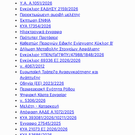
Υ.Α. Α.1051/2026
Εγκύκλιος ΕΑΔΗΣΥ 2159/2026
Προεκτιμώμενη αμοιβή μελέτης
Έκπτωση ΕΝΦΙΑ
ΚΥΑ 17354/2026
Ηλεκτρονικά έγγραφα
Πρότυπες Προτάσεις
Καθεστώς Περιοχών Ειδικής Ενίσχυσης Κύκλος Β’
Δήλωση Μεταβολής Στοιχείων Ασφάλισης
Εγκύκλιος ΥΠΕΝ/ΓρΓΓΦΠΥ/47988/1848/2026
Εγκύκλιος 69336 ΕΞ 2026/2026
ν. 4067/2012
Ευρωπαϊκή Τράπεζα Ανασυγκρότησης και
Ανάπτυξης
Οδηγία (ΕΕ) 2023/2226
Περιφερειακή Ενότητα Ρόδου
Ψηφιακή Κάρτα Εργασίας
ν. 5306/2026
Μελέτη - Κατασκευή
Απόφαση ΑΑΔΕ Α.1072/2025
ΚΥΑ 393081/2026/10211/2026
Έγγραφο 27545/2025
ΚΥΑ 21073 ΕΞ 2026/2026
ΚΥΑ 53686/2026