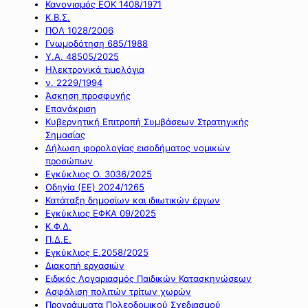
Κανονισμός ΕΟΚ 1408/1971
Κ.Β.Σ.
ΠΟΛ 1028/2006
Γνωμοδότηση 685/1988
Υ.Α. 48505/2025
Ηλεκτρονικά τιμολόγια
ν. 2229/1994
Άσκηση προσφυγής
Επανάκριση
Κυβερνητική Επιτροπή Συμβάσεων Στρατηγικής
Σημασίας
Δήλωση φορολογίας εισοδήματος νομικών
προσώπων
Εγκύκλιος Ο. 3036/2025
Οδηγία (ΕΕ) 2024/1265
Κατάταξη δημοσίων και ιδιωτικών έργων
Εγκύκλιος ΕΦΚΑ 09/2025
Κ.Φ.Δ.
Π.Δ.Ε.
Εγκύκλιος Ε.2058/2025
Διακοπή εργασιών
Ειδικός Λογαριασμός Παιδικών Κατασκηνώσεων
Ασφάλιση πολιτών τρίτων χωρών
Προγράμματα Πολεοδομικού Σχεδιασμού