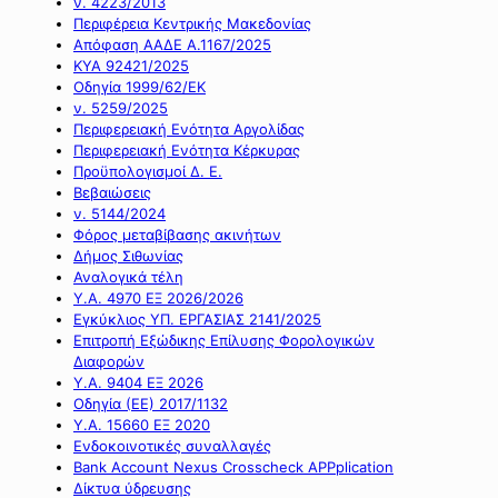
ν. 4223/2013
Περιφέρεια Κεντρικής Μακεδονίας
Απόφαση ΑΑΔΕ Α.1167/2025
ΚΥΑ 92421/2025
Οδηγία 1999/62/ΕΚ
ν. 5259/2025
Περιφερειακή Ενότητα Αργολίδας
Περιφερειακή Ενότητα Κέρκυρας
Προϋπολογισμοί Δ. Ε.
Βεβαιώσεις
ν. 5144/2024
Φόρος μεταβίβασης ακινήτων
Δήμος Σιθωνίας
Αναλογικά τέλη
Υ.Α. 4970 ΕΞ 2026/2026
Εγκύκλιος ΥΠ. ΕΡΓΑΣΙΑΣ 2141/2025
Επιτροπή Εξώδικης Επίλυσης Φορολογικών
Διαφορών
Υ.Α. 9404 ΕΞ 2026
Οδηγία (ΕΕ) 2017/1132
Υ.Α. 15660 ΕΞ 2020
Ενδοκοινοτικές συναλλαγές
Bank Account Nexus Crosscheck APPplication
Δίκτυα ύδρευσης