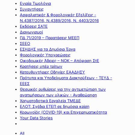
Ενιαία Τιμολόγια
Συναντήσεις
Ασφαλιστικές & Φορολογικές Εξελίξεις -
Ν.4387/2016, Ν.4389/2016, Ν. 4403/2016
Εκδόσεις ΣΑΤΕ
Διαγωνισμοί
ΠΔ 71/2019 – Παρατάσεις ΜΕΕΠ
ΣΕΕΟ
ΕΣΗΔΗΣ για τα Δημόσια Έργα
Φορολογικές Υποχρεώσεις
Οικοδομικές Άδειες – ΝΟΚ – Απόφαση ΣτΕ
Κρατήσεις υπέρ τρίτων
Κατευθυντήριες Οδηγίες ΕΑΑΔΗΣΥ
Πρότυπα και Υποδείγματα Διακηρύξεων - ΤΕΥΔ -
ΕΕΕΣ
Θεσμικές ρυθμίσεις για την αντιμετώπιση των
ανατιμήσεων των υλικών - Αναθεώρηση
Χρηματοδοτικά Εργαλεία ΤΜΕΔΕ
ΕΛΟΤ: Σχέδια ΕΤΕΠ σε δημόσια κρίση
Κορωνοϊός (COVID-19) και Επιχειρηματικότητα
Your Data Stories
All