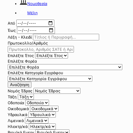
Νομοθεσία
Μέλη
Από
Έως
Λέξη - Κλειδί
Πρωτοκολλο/Αριθμός
Επιλέξτε Έτος
Επιλέξτε Φορέα
Επιλέξτε Κατηγορία Εγγράφου
Αναζήτηση
Νομός Έδρας
Τάξη
Οδοποιία
Οικοδομικά
Υδραυλικά
Λιμενικά
Ηλεκτρ/κά
Βιομ/κά Ενεργ