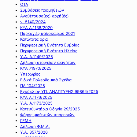
ΟΤΑ
Συμβάσεις προμηθειών
Αναθέτουσα(ες) αρχή(ές)
ν. 5140/2024
ΚΥΑ Α.1138/2020
Πυρκαγιές καλοκαιριού 2021
Κατώτατα όρια
Περιφερειακή Ενότητα Ευβοίας
Περιφερειακή Ενότητα Ηλείας
Υ.Α. Α.1149/2025
Δήλωση στοιχείων ακινήτων
ΚΥΑ 71970/2025
Υπερωρίες
Ειδικά Πολεοδομικά Σχέδια
ΠΔ 104/2025
Εγκύκλιος ΥΠ. ΑΝΑΠΤΥΞΗΣ 99864/2025
ΚΥΑ Α.1176/2025
Υ.Α. Α.1173/2025
Κατευθυντήρια Οδηγία 29/2025
Φόρος μισθωτών υπηρεσιών
ΓΕΜΗ
Δήλωση Φ.Μ.Α.
Υ.Α. 357/2026