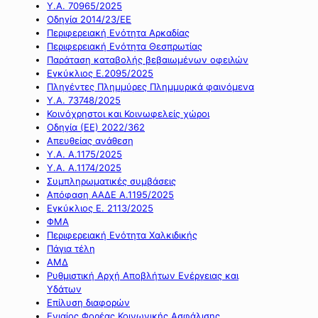
Υ.Α. 70965/2025
Οδηγία 2014/23/ΕΕ
Περιφερειακή Ενότητα Αρκαδίας
Περιφερειακή Ενότητα Θεσπρωτίας
Παράταση καταβολής βεβαιωμένων οφειλών
Εγκύκλιος Ε.2095/2025
Πληγέντες Πλημμύρες Πλημμυρικά φαινόμενα
Υ.Α. 73748/2025
Κοινόχρηστοι και Κοινωφελείς χώροι
Οδηγία (ΕΕ) 2022/362
Απευθείας ανάθεση
Υ.Α. Α.1175/2025
Υ.Α. Α.1174/2025
Συμπληρωματικές συμβάσεις
Απόφαση ΑΑΔΕ Α.1195/2025
Εγκύκλιος Ε. 2113/2025
ΦΜΑ
Περιφερειακή Ενότητα Χαλκιδικής
Πάγια τέλη
ΑΜΔ
Ρυθμιστική Αρχή Αποβλήτων Ενέργειας και
Υδάτων
Επίλυση διαφορών
Ενιαίος Φορέας Κοινωνικής Ασφάλισης