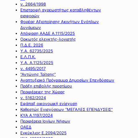
ν. 2664/1998
Επιστροφή αχρεωστήτως καταβληθέντων
εισφορών
Φορέας Αξιοποίησης Ακινήτων Ενόπλων
Δυνάμεων
Απόφαση ΑΑΔΕ Α.1115/2025
Ορκωτός ελεγκτής-λογιστής
Π.Δ.Ε. 2026
Υ.Α. 62735/2025
Ε.Λ.Π.Κ.
Υ.Α. Α.1125/2025
ν. 4495/2017
"Αντώνης Τρίτσης"
Αναπτυξιακό Πρόγραμμα Δημοσίων Επενδύσεων
Πράξη επιβολής προστίμου
Περιφέρειες της Χώρας
ν. 5162/2024
Εφάπαξ οικονομική ενίσχυση
Καθεστώς Ενισχύσεων “ΜΕΓΑΛΕΣ ΕΠΕΝΔΥΣΕΙΣ”
ΚΥΑ Α.1197/2024
Περιφέρεια Ιονίων Νήσων
ΟΑΕΔ
Εγκύκλιος Ε.2094/2025