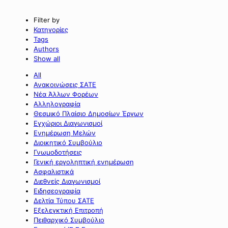
Filter by
Κατηγορίες
Tags
Authors
Show all
All
Ανακοινώσεις ΣΑΤΕ
Νέα Άλλων Φορέων
Αλληλογραφία
Θεσμικό Πλαίσιο Δημοσίων Έργων
Εγχώριοι Διαγωνισμοί
Ενημέρωση Μελών
Διοικητικό Συμβούλιο
Γνωμοδοτήσεις
Γενική εργοληπτική ενημέρωση
Ασφαλιστικά
Διεθνείς Διαγωνισμοί
Ειδησεογραφία
Δελτία Τύπου ΣΑΤΕ
Εξελεγκτική Επιτροπή
Πειθαρχικό Συμβούλιο