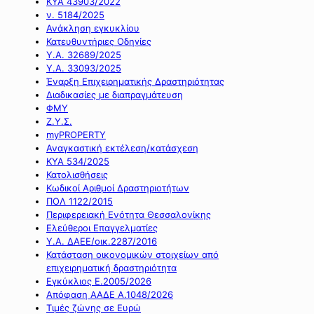
ΚΥΑ 43903/2022
ν. 5184/2025
Ανάκληση εγκυκλίου
Κατευθυντήριες Οδηγίες
Υ.Α. 32689/2025
Υ.Α. 33093/2025
Έναρξη Επιχειρηματικής Δραστηριότητας
Διαδικασίες με διαπραγμάτευση
ΦΜΥ
Ζ.Υ.Σ.
myPROPERTY
Αναγκαστική εκτέλεση/κατάσχεση
ΚΥΑ 534/2025
Κατολισθήσεις
Κωδικοί Αριθμοί Δραστηριοτήτων
ΠΟΛ 1122/2015
Περιφερειακή Ενότητα Θεσσαλονίκης
Ελεύθεροι Επαγγελματίες
Υ.Α. ΔΑΕΕ/οικ.2287/2016
Κατάσταση οικονομικών στοιχείων από
επιχειρηματική δραστηριότητα
Εγκύκλιος Ε.2005/2026
Απόφαση ΑΑΔΕ Α.1048/2026
Τιμές ζώνης σε Ευρώ