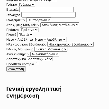
Γράμμα
Εταιρεία
Στέλεχος
Γεωτρήσεων
Αποκ/ψεις Μετ/λείων
Πράσινο
Πλωτά
Νερά - Απόβλητα
Ηλεκτρονικός Εξοπλισμός
Ειδικές Μονώσεις
Ανελκυστήρων
Δασοτεχνικά
Πρόσθετα Κριτήρια
Αναζήτηση
Γενική εργοληπτική
ενημέρωση