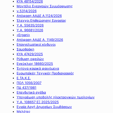
ΚΥΑ 48154/2026
Μοντέλο Ενεργειών Συμμόρφωσης
ν.5314/2026
Απόφαση ΑΑΔΕ Α.1124/2026
Έλεγχοι Επιθεώρησης Εργασίας
Υ.Α. 55635/2026
Υ.Α. 96681/2026
«Ergani»
Απόφαση ΑΑΔΕ Α. 1149/2026
Επαγγελματικοί κίνδυνοι
Σαμοθράκη
ΚΥΑ 47429/2025
Ρύθμιση οφειλών
Εγκύκλιος 18660/2025
Έντονα καιρικά φαινόμενα
Ευρωπαϊκές Τεχνικές Προδιαγραφές
Ε.ΤΑ.Κ.Σ.
ΠΟΛ 1056/2007
ΠΔ 437/1981
Επενδυτικά σχέδια
Υποχρέωση υποβολής ηλεκτρονικών τιμολογίων
Υ.Α. 108657 ΕΞ 2025/2025
Ενιαία Αρχή Δημοσίων Συμβάσεων
Μελέτες