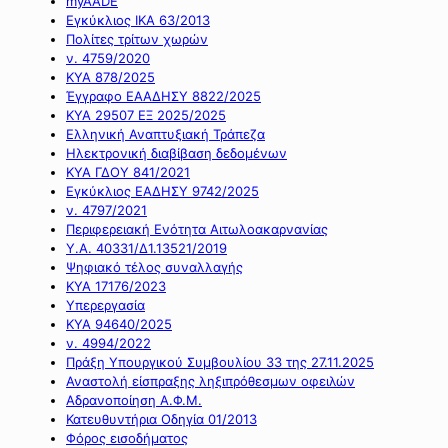
myAADE
Εγκύκλιος ΙΚΑ 63/2013
Πολίτες τρίτων χωρών
ν. 4759/2020
ΚΥΑ 878/2025
Έγγραφο ΕΑΑΔΗΣΥ 8822/2025
ΚΥΑ 29507 ΕΞ 2025/2025
Ελληνική Αναπτυξιακή Τράπεζα
Ηλεκτρονική διαβίβαση δεδομένων
ΚΥΑ ΓΔΟΥ 841/2021
Εγκύκλιος ΕΑΔΗΣΥ 9742/2025
ν. 4797/2021
Περιφερειακή Ενότητα Αιτωλοακαρνανίας
Υ.Α. 40331/Δ1.13521/2019
Ψηφιακό τέλος συναλλαγής
ΚΥΑ 17176/2023
Υπερεργασία
ΚΥΑ 94640/2025
ν. 4994/2022
Πράξη Υπουργικού Συμβουλίου 33 της 27.11.2025
Αναστολή είσπραξης ληξιπρόθεσμων οφειλών
Αδρανοποίηση Α.Φ.Μ.
Κατευθυντήρια Οδηγία 01/2013
Φόρος εισοδήματος