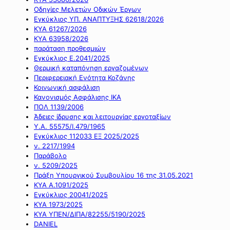
Οδηγίες Μελετών Οδικών Έργων
Εγκύκλιος ΥΠ. ΑΝΑΠΤΥΞΗΣ 62618/2026
ΚΥΑ 61267/2026
ΚΥΑ 63958/2026
παράταση προθεσμιών
Εγκύκλιος Ε.2041/2025
Θερμική καταπόνηση εργαζομένων
Περιφερειακή Ενότητα Κοζάνης
Κοινωνική ασφάλιση
Κανονισμός Ασφάλισης ΙΚΑ
ΠΟΛ 1139/2006
Άδειες ίδρυσης και λειτουργίας εργοταξίων
Υ.Α. 55575/Ι.479/1965
Εγκύκλιος 112033 ΕΞ 2025/2025
ν. 2217/1994
Παράβολο
ν. 5209/2025
Πράξη Υπουργικού Συμβουλίου 16 της 31.05.2021
ΚΥΑ Α.1091/2025
Εγκύκλιος 20041/2025
ΚΥΑ 1973/2025
ΚΥΑ ΥΠΕΝ/ΔΙΠΑ/82255/5190/2025
DANIEL