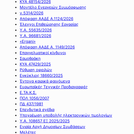
ΚΥΑ 48154/2026
Μοντέλο Ενεργειών Συμμόρφωσης
ν.5314/2026
Απόφαση ΑΑΔΕ Α.1124/2026
Έλεγχοι Επιθεώρησης Εργασίας
Υ.Α. 55635/2026
Υ.Α. 96681/2026
«Ergani»
Απόφαση ΑΑΔΕ Α. 1149/2026
Επαγγελματικοί κίνδυνοι
Σαμοθράκη
ΚΥΑ 47429/2025
Ρύθμιση οφειλών
Εγκύκλιος 18660/2025
Έντονα καιρικά φαινόμενα
Ευρωπαϊκές Τεχνικές Προδιαγραφές
Ε.ΤΑ.Κ.Σ.
ΠΟΛ 1056/2007
ΠΔ 437/1981
Επενδυτικά σχέδια
Υποχρέωση υποβολής ηλεκτρονικών τιμολογίων
Υ.Α. 108657 ΕΞ 2025/2025
Ενιαία Αρχή Δημοσίων Συμβάσεων
Μελέτες