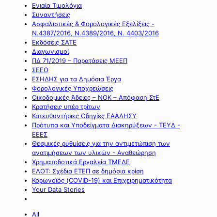
Ενιαία Τιμολόγια
Συναντήσεις
Ασφαλιστικές & Φορολογικές Εξελίξεις -
Ν.4387/2016, Ν.4389/2016, Ν. 4403/2016
Εκδόσεις ΣΑΤΕ
Διαγωνισμοί
ΠΔ 71/2019 – Παρατάσεις ΜΕΕΠ
ΣΕΕΟ
ΕΣΗΔΗΣ για τα Δημόσια Έργα
Φορολογικές Υποχρεώσεις
Οικοδομικές Άδειες – ΝΟΚ – Απόφαση ΣτΕ
Κρατήσεις υπέρ τρίτων
Κατευθυντήριες Οδηγίες ΕΑΑΔΗΣΥ
Πρότυπα και Υποδείγματα Διακηρύξεων - ΤΕΥΔ -
ΕΕΕΣ
Θεσμικές ρυθμίσεις για την αντιμετώπιση των
ανατιμήσεων των υλικών - Αναθεώρηση
Χρηματοδοτικά Εργαλεία ΤΜΕΔΕ
ΕΛΟΤ: Σχέδια ΕΤΕΠ σε δημόσια κρίση
Κορωνοϊός (COVID-19) και Επιχειρηματικότητα
Your Data Stories
All