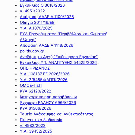
Εγκύκλιος Ο.3018/2026
ν. 4951/2022
Απόφαση ΑΑΔΕ Α.1100/2026
Οδηγία 2011/16/ΕΕ
Υ.Α. Α.1070/2025
ΕΥΔ Προγράμματος "Περιβάλλον και Κλιματική
Αλλαγή"
Απόφαση ΑΑΔΕ Α.1118/2026
politis.gov.gr
Ανεξάρτητη Αρχή "Επιθεώρηση Εργασίας"
Εγκύκλιος ΥΠ. ΑΝΑΠΤΥΞΗΣ 54525/2026
ΟΠΣ-ΗΡΙΔΑΝΟΣ
Υ.Α. 108137 ΕΞ 2026/2026
Υ.Α. 2/54854/ΔΠΓΚ/2026
ΟΜΟΕ-ΠΣΠ
ΚΥΑ 62120/2022
Κατηγοριοποίηση παραβάσεων
Έγγραφο ΕΑΔΗΣΥ 6966/2026
ΚΥΑ 61566/2026
Ταμείο Ανάκαμψης και Ανθεκτικότητας
Πτωχευτική διαδικασία
ν. 4982/2022
Υ.Α. 39452/2025