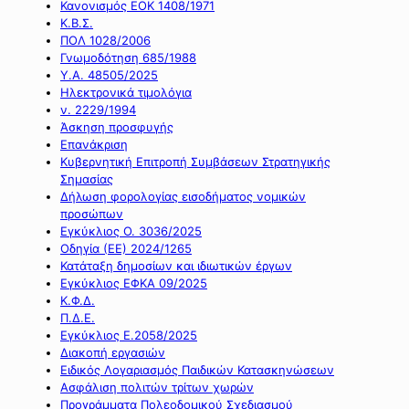
Κανονισμός ΕΟΚ 1408/1971
Κ.Β.Σ.
ΠΟΛ 1028/2006
Γνωμοδότηση 685/1988
Υ.Α. 48505/2025
Ηλεκτρονικά τιμολόγια
ν. 2229/1994
Άσκηση προσφυγής
Επανάκριση
Κυβερνητική Επιτροπή Συμβάσεων Στρατηγικής
Σημασίας
Δήλωση φορολογίας εισοδήματος νομικών
προσώπων
Εγκύκλιος Ο. 3036/2025
Οδηγία (ΕΕ) 2024/1265
Κατάταξη δημοσίων και ιδιωτικών έργων
Εγκύκλιος ΕΦΚΑ 09/2025
Κ.Φ.Δ.
Π.Δ.Ε.
Εγκύκλιος Ε.2058/2025
Διακοπή εργασιών
Ειδικός Λογαριασμός Παιδικών Κατασκηνώσεων
Ασφάλιση πολιτών τρίτων χωρών
Προγράμματα Πολεοδομικού Σχεδιασμού