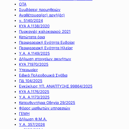
ΟΤΑ
Συμβάσεις προμηθειών
Αναθέτουσα(ες) αρχή(ές)
ν. 5140/2024
ΚΥΑ Α.1138/2020
Πυρκαγιές καλοκαιριού 2021
Κατώτατα όρια
Περιφερειακή Ενότητα Ευβοίας
Περιφερειακή Ενότητα Ηλείας
Υ.Α. Α.1149/2025
Δήλωση στοιχείων ακινήτων
ΚΥΑ 71970/2025
Υπερωρίες
Ειδικά Πολεοδομικά Σχέδια
ΠΔ 104/2025
Εγκύκλιος ΥΠ. ΑΝΑΠΤΥΞΗΣ 99864/2025
ΚΥΑ Α.1176/2025
Υ.Α. Α.1173/2025
Κατευθυντήρια Οδηγία 29/2025
Φόρος μισθωτών υπηρεσιών
ΓΕΜΗ
Δήλωση Φ.Μ.Α.
Υ.Α. 357/2026