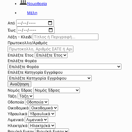
Νομοθεσία
Μέλη
Από
Έως
Λέξη - Κλειδί
Πρωτοκολλο/Αριθμός
Επιλέξτε Έτος
Επιλέξτε Φορέα
Επιλέξτε Κατηγορία Εγγράφου
Αναζήτηση
Νομός Έδρας
Τάξη
Οδοποιία
Οικοδομικά
Υδραυλικά
Λιμενικά
Ηλεκτρ/κά
Βιομ/κά Ενεργ