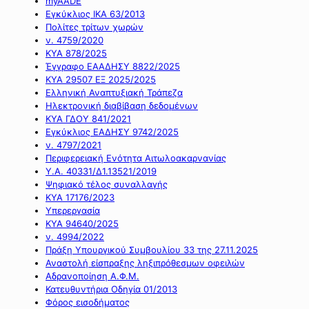
myAADE
Εγκύκλιος ΙΚΑ 63/2013
Πολίτες τρίτων χωρών
ν. 4759/2020
ΚΥΑ 878/2025
Έγγραφο ΕΑΑΔΗΣΥ 8822/2025
ΚΥΑ 29507 ΕΞ 2025/2025
Ελληνική Αναπτυξιακή Τράπεζα
Ηλεκτρονική διαβίβαση δεδομένων
ΚΥΑ ΓΔΟΥ 841/2021
Εγκύκλιος ΕΑΔΗΣΥ 9742/2025
ν. 4797/2021
Περιφερειακή Ενότητα Αιτωλοακαρνανίας
Υ.Α. 40331/Δ1.13521/2019
Ψηφιακό τέλος συναλλαγής
ΚΥΑ 17176/2023
Υπερεργασία
ΚΥΑ 94640/2025
ν. 4994/2022
Πράξη Υπουργικού Συμβουλίου 33 της 27.11.2025
Αναστολή είσπραξης ληξιπρόθεσμων οφειλών
Αδρανοποίηση Α.Φ.Μ.
Κατευθυντήρια Οδηγία 01/2013
Φόρος εισοδήματος