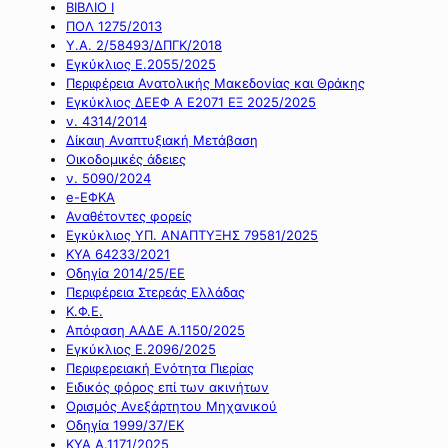
ΒΙΒΛΙΟ Ι
ΠΟΛ 1275/2013
Υ.Α. 2/58493/ΔΠΓΚ/2018
Εγκύκλιος Ε.2055/2025
Περιφέρεια Ανατολικής Μακεδονίας και Θράκης
Εγκύκλιος ΔΕΕΦ Α Ε2071 ΕΞ 2025/2025
ν. 4314/2014
Δίκαιη Αναπτυξιακή Μετάβαση
Οικοδομικές άδειες
ν. 5090/2024
e-ΕΦΚΑ
Αναθέτοντες φορείς
Εγκύκλιος ΥΠ. ΑΝΑΠΤΥΞΗΣ 79581/2025
ΚΥΑ 64233/2021
Οδηγία 2014/25/ΕΕ
Περιφέρεια Στερεάς Ελλάδας
Κ.Φ.Ε.
Απόφαση ΑΑΔΕ Α.1150/2025
Εγκύκλιος Ε.2096/2025
Περιφερειακή Ενότητα Πιερίας
Ειδικός φόρος επί των ακινήτων
Ορισμός Ανεξάρτητου Μηχανικού
Οδηγία 1999/37/ΕΚ
ΚΥΑ Α.1171/2025