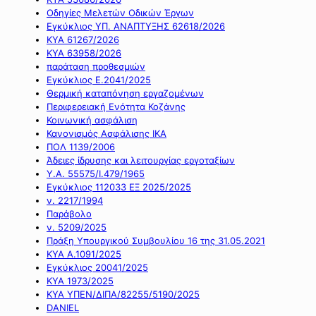
Οδηγίες Μελετών Οδικών Έργων
Εγκύκλιος ΥΠ. ΑΝΑΠΤΥΞΗΣ 62618/2026
ΚΥΑ 61267/2026
ΚΥΑ 63958/2026
παράταση προθεσμιών
Εγκύκλιος Ε.2041/2025
Θερμική καταπόνηση εργαζομένων
Περιφερειακή Ενότητα Κοζάνης
Κοινωνική ασφάλιση
Κανονισμός Ασφάλισης ΙΚΑ
ΠΟΛ 1139/2006
Άδειες ίδρυσης και λειτουργίας εργοταξίων
Υ.Α. 55575/Ι.479/1965
Εγκύκλιος 112033 ΕΞ 2025/2025
ν. 2217/1994
Παράβολο
ν. 5209/2025
Πράξη Υπουργικού Συμβουλίου 16 της 31.05.2021
ΚΥΑ Α.1091/2025
Εγκύκλιος 20041/2025
ΚΥΑ 1973/2025
ΚΥΑ ΥΠΕΝ/ΔΙΠΑ/82255/5190/2025
DANIEL