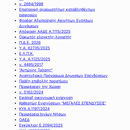
ν. 2664/1998
Επιστροφή αχρεωστήτως καταβληθέντων
εισφορών
Φορέας Αξιοποίησης Ακινήτων Ενόπλων
Δυνάμεων
Απόφαση ΑΑΔΕ Α.1115/2025
Ορκωτός ελεγκτής-λογιστής
Π.Δ.Ε. 2026
Υ.Α. 62735/2025
Ε.Λ.Π.Κ.
Υ.Α. Α.1125/2025
ν. 4495/2017
"Αντώνης Τρίτσης"
Αναπτυξιακό Πρόγραμμα Δημοσίων Επενδύσεων
Πράξη επιβολής προστίμου
Περιφέρειες της Χώρας
ν. 5162/2024
Εφάπαξ οικονομική ενίσχυση
Καθεστώς Ενισχύσεων “ΜΕΓΑΛΕΣ ΕΠΕΝΔΥΣΕΙΣ”
ΚΥΑ Α.1197/2024
Περιφέρεια Ιονίων Νήσων
ΟΑΕΔ
Εγκύκλιος Ε.2094/2025