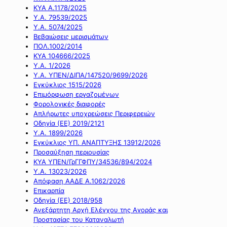
ΚΥΑ Α.1178/2025
Υ.Α. 79539/2025
Υ.Α. 5074/2025
Βεβαιώσεις μερισμάτων
ΠΟΛ.1002/2014
ΚΥΑ 104666/2025
Υ.Α. 1/2026
Υ.Α. ΥΠΕΝ/ΔΙΠΑ/147520/9699/2026
Εγκύκλιος 1515/2026
Επιμόρφωση εργαζομένων
Φορολογικές διαφορές
Απλήρωτες υποχρεώσεις Περιφερειών
Οδηγία (ΕΕ) 2019/2121
Υ.Α. 1899/2026
Εγκύκλιος ΥΠ. ΑΝΑΠΤΥΞΗΣ 13912/2026
Προσαύξηση περιουσίας
ΚΥΑ ΥΠΕΝ/ΓρΓΓΦΠΥ/34536/894/2024
Υ.Α. 13023/2026
Απόφαση ΑΑΔΕ Α.1062/2026
Επικαρπία
Οδηγία (ΕΕ) 2018/958
Ανεξάρτητη Αρχή Ελέγχου της Αγοράς και
Προστασίας του Καταναλωτή