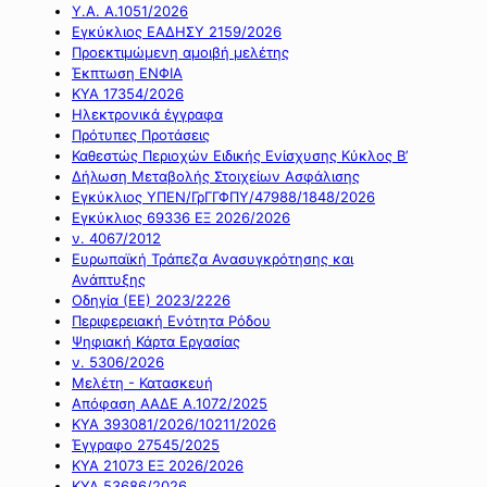
Υ.Α. Α.1051/2026
Εγκύκλιος ΕΑΔΗΣΥ 2159/2026
Προεκτιμώμενη αμοιβή μελέτης
Έκπτωση ΕΝΦΙΑ
ΚΥΑ 17354/2026
Ηλεκτρονικά έγγραφα
Πρότυπες Προτάσεις
Καθεστώς Περιοχών Ειδικής Ενίσχυσης Κύκλος Β’
Δήλωση Μεταβολής Στοιχείων Ασφάλισης
Εγκύκλιος ΥΠΕΝ/ΓρΓΓΦΠΥ/47988/1848/2026
Εγκύκλιος 69336 ΕΞ 2026/2026
ν. 4067/2012
Ευρωπαϊκή Τράπεζα Ανασυγκρότησης και
Ανάπτυξης
Οδηγία (ΕΕ) 2023/2226
Περιφερειακή Ενότητα Ρόδου
Ψηφιακή Κάρτα Εργασίας
ν. 5306/2026
Μελέτη - Κατασκευή
Απόφαση ΑΑΔΕ Α.1072/2025
ΚΥΑ 393081/2026/10211/2026
Έγγραφο 27545/2025
ΚΥΑ 21073 ΕΞ 2026/2026
ΚΥΑ 53686/2026