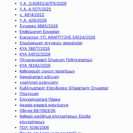
Υ.Α. 2/42652/ΔΠΓΚ/2026
Υ.Α. Α.1071/2025
ν. 4914/2022
Υ.Α. 429/2026
Έγγραφο 9885/2026
Επιθεώρηση Εργασίας
Εγκύκλιος ΥΠ. ΑΝΑΠΤΥΞΗΣ 54524/2026
Επιμόρφωση τεχνικών ασφαλείας
ΚΥΑ 18877/2026
ΚΥΑ 54012/2026
Πληροφοριακή Σήμανση Ποδηλατιστών
ΚΥΑ 18342/2026
Καθορισμός ύψους προστίμων
Ασφαλιστική κάλυψη
χορήγηση ενίσχυσης
Εμβληματικές Επενδύσεις Εξαιρετικής Σημασίας
Πτώχευση
Επιχειρηματικά Πάρκα
Ακραία καιρικά φαινόμενα
Οδηγία 89/106/ΕΟΚ
Καθαρό εισόδημα επιχειρήσεων Έσοδα
επιχειρήσεων
ΠΟΛ 1036/2006
Ιδρυση και λειτουργία εργοταξίων