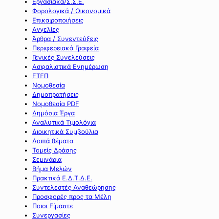
Εργασιακά/Σ.Σ.Ε.
Φορολογικά / Οικονομικά
Επικαιροποιήσεις
Αγγελίες
Άρθρα / Συνεντεύξεις
Περιφερειακά Γραφεία
Γενικές Συνελεύσεις
Ασφαλιστικά Ενημέρωση
ΕΤΕΠ
Νομοθεσία
Δημοπρατήσεις
Νομοθεσία PDF
Δημόσια Έργα
Αναλυτικά Τιμολόγια
Διοικητικά Συμβούλια
Λοιπά θέματα
Τομείς Δράσης
Σεμινάρια
Βήμα Μελών
Πρακτικά Ε.Δ.Τ.Δ.Ε.
Συντελεστές Αναθεώρησης
Προσφορές προς τα Μέλη
Ποιοι Είμαστε
Συνεργασίες