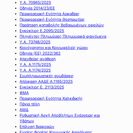
Υ.Α. 70965/2025
Οδηγία 2014/23/ΕΕ
Περιφερειακή Ενότητα Αρκαδίας
Περιφερειακή Ενότητα Θεσπρωτίας
Παράταση καταβολής βεβαιωμένων οφειλών
Εγκύκλιος Ε.2095/2025
Πληγέντες Πλημμύρες Πλημμυρικά φαινόμενα
Υ.Α. 73748/2025
Κοινόχρηστοι και Κοινωφελείς χώροι
Οδηγία (ΕΕ) 2022/362
Απευθείας ανάθεση
Υ.Α. Α.1175/2025
Υ.Α. Α.1174/2025
Συμπληρωματικές συμβάσεις
Απόφαση ΑΑΔΕ Α.1195/2025
Εγκύκλιος Ε. 2113/2025
ΦΜΑ
Περιφερειακή Ενότητα Χαλκιδικής
Πάγια τέλη
ΑΜΔ
Ρυθμιστική Αρχή Αποβλήτων Ενέργειας και
Υδάτων
Επίλυση διαφορών
Ενιαίος Φορέας Κοινωνικής Ασφάλισης