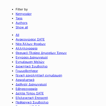
Filter by
Κατηγορίες
Tags
Authors
Show all
All
Ανακοινώσεις ΣΑΤΕ
Νέα Άλλων Φορέων
Αλληλογραφία
Θεσμικό Πλαίσιο Δημοσίων Έργων
Εγχώριοι Διαγωνισμοί
Ενημέρωση Μελών
Διοικητικό Συμβούλιο
Γνωμοδοτήσεις
Γενική εργοληπτική ενημέρωση
Ασφαλιστικά
Διεθνείς Διαγωνισμοί
Ειδησεογραφία
Δελτία Τύπου ΣΑΤΕ
Εξελεγκτική Επιτροπή
Πειθαρχικό Συμβούλιο