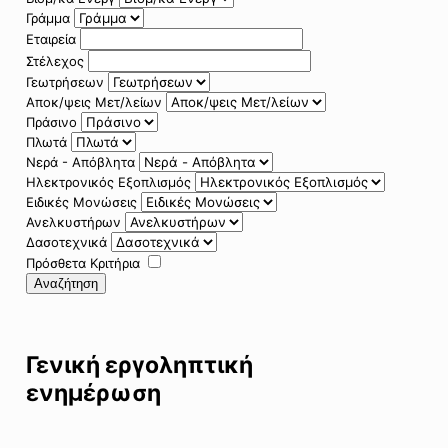
Γράμμα
Εταιρεία
Στέλεχος
Γεωτρήσεων
Αποκ/ψεις Μετ/λείων
Πράσινο
Πλωτά
Νερά - Απόβλητα
Ηλεκτρονικός Εξοπλισμός
Ειδικές Μονώσεις
Ανελκυστήρων
Δασοτεχνικά
Πρόσθετα Κριτήρια
Αναζήτηση
Γενική εργοληπτική
ενημέρωση