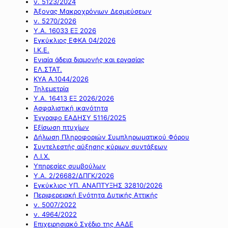
ν. 5123/2024
Άξονας Μακροχρόνιων Δεσμεύσεων
ν. 5270/2026
Υ.Α. 16033 ΕΞ 2026
Εγκύκλιος ΕΦΚΑ 04/2026
Ι.Κ.Ε.
Ενιαία άδεια διαμονής και εργασίας
ΕΛ.ΣΤΑΤ.
ΚΥΑ Α.1044/2026
Τηλεμετρία
Υ.Α. 16413 ΕΞ 2026/2026
Ασφαλιστική ικανότητα
Έγγραφο ΕΑΔΗΣΥ 5116/2025
Εξίσωση πτυχίων
Δήλωση Πληροφοριών Συμπληρωματικού Φόρου
Συντελεστής αύξησης κύριων συντάξεων
Λ.Ι.Χ.
Υπηρεσίες συμβούλων
Υ.Α. 2/26682/ΔΠΓΚ/2026
Εγκύκλιος ΥΠ. ΑΝΑΠΤΥΞΗΣ 32810/2026
Περιφερειακή Ενότητα Δυτικής Αττικής
ν. 5007/2022
ν. 4964/2022
Επιχειρησιακό Σχέδιο της ΑΑΔΕ