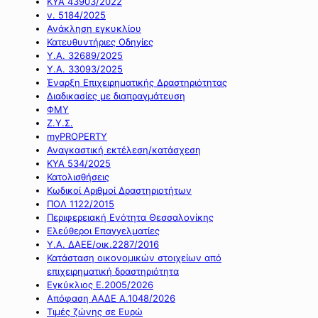
ΚΥΑ 43903/2022
ν. 5184/2025
Ανάκληση εγκυκλίου
Κατευθυντήριες Οδηγίες
Υ.Α. 32689/2025
Υ.Α. 33093/2025
Έναρξη Επιχειρηματικής Δραστηριότητας
Διαδικασίες με διαπραγμάτευση
ΦΜΥ
Ζ.Υ.Σ.
myPROPERTY
Αναγκαστική εκτέλεση/κατάσχεση
ΚΥΑ 534/2025
Κατολισθήσεις
Κωδικοί Αριθμοί Δραστηριοτήτων
ΠΟΛ 1122/2015
Περιφερειακή Ενότητα Θεσσαλονίκης
Ελεύθεροι Επαγγελματίες
Υ.Α. ΔΑΕΕ/οικ.2287/2016
Κατάσταση οικονομικών στοιχείων από
επιχειρηματική δραστηριότητα
Εγκύκλιος Ε.2005/2026
Απόφαση ΑΑΔΕ Α.1048/2026
Τιμές ζώνης σε Ευρώ