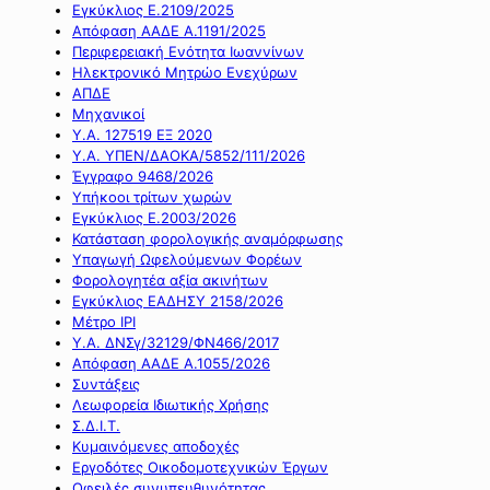
Εγκύκλιος Ε.2109/2025
Απόφαση ΑΑΔΕ Α.1191/2025
Περιφερειακή Ενότητα Ιωαννίνων
Ηλεκτρονικό Μητρώο Ενεχύρων
ΑΠΔΕ
Μηχανικοί
Υ.Α. 127519 ΕΞ 2020
Υ.Α. ΥΠΕΝ/ΔΑΟΚΑ/5852/111/2026
Έγγραφο 9468/2026
Υπήκοοι τρίτων χωρών
Εγκύκλιος Ε.2003/2026
Κατάσταση φορολογικής αναμόρφωσης
Υπαγωγή Ωφελούμενων Φορέων
Φορολογητέα αξία ακινήτων
Εγκύκλιος ΕΑΔΗΣΥ 2158/2026
Μέτρο IPI
Υ.Α. ΔΝΣγ/32129/ΦΝ466/2017
Απόφαση ΑΑΔΕ Α.1055/2026
Συντάξεις
Λεωφορεία Ιδιωτικής Χρήσης
Σ.Δ.Ι.Τ.
Κυμαινόμενες αποδοχές
Εργοδότες Οικοδομοτεχνικών Έργων
Οφειλές συνυπευθυνότητας