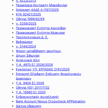
ν. 4223/2013
Περιφέρεια Κεντρικής Μακεδονίας
Απόφαση ΑΑΔΕ Α.1167/2025
ΚΥΑ 92421/2025
Οδηγία 1999/62/ΕΚ
ν. 5259/2025
Περιφερειακή Ενότητα Αργολίδας
Περιφερειακή Ενότητα Κέρκυρας
Προϋπολογισμοί Δ. Ε.
Βεβαιώσεις
ν. 5144/2024
Φόρος μεταβίβασης ακινήτων
Δήμος Σιθωνίας
Αναλογικά τέλη
Υ.Α. 4970 ΕΞ 2026/2026
Εγκύκλιος ΥΠ. ΕΡΓΑΣΙΑΣ 2141/2025
Επιτροπή Εξώδικης Επίλυσης Φορολογικών
Διαφορών
Υ.Α. 9404 ΕΞ 2026
Οδηγία (ΕΕ) 2017/1132
Υ.Α. 15660 ΕΞ 2020
Ενδοκοινοτικές συναλλαγές
Bank Account Nexus Crosscheck APPplication
Δίκτυα ύδρευσης