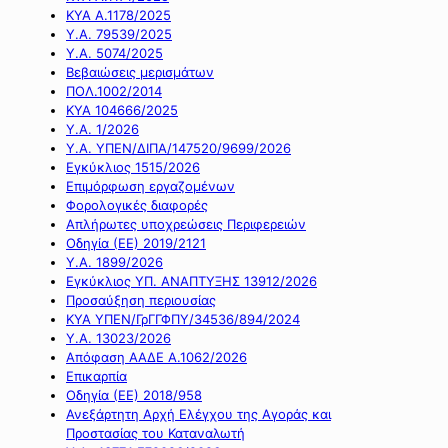
ΚΥΑ Α.1178/2025
Υ.Α. 79539/2025
Υ.Α. 5074/2025
Βεβαιώσεις μερισμάτων
ΠΟΛ.1002/2014
ΚΥΑ 104666/2025
Υ.Α. 1/2026
Υ.Α. ΥΠΕΝ/ΔΙΠΑ/147520/9699/2026
Εγκύκλιος 1515/2026
Επιμόρφωση εργαζομένων
Φορολογικές διαφορές
Απλήρωτες υποχρεώσεις Περιφερειών
Οδηγία (ΕΕ) 2019/2121
Υ.Α. 1899/2026
Εγκύκλιος ΥΠ. ΑΝΑΠΤΥΞΗΣ 13912/2026
Προσαύξηση περιουσίας
ΚΥΑ ΥΠΕΝ/ΓρΓΓΦΠΥ/34536/894/2024
Υ.Α. 13023/2026
Απόφαση ΑΑΔΕ Α.1062/2026
Επικαρπία
Οδηγία (ΕΕ) 2018/958
Ανεξάρτητη Αρχή Ελέγχου της Αγοράς και
Προστασίας του Καταναλωτή