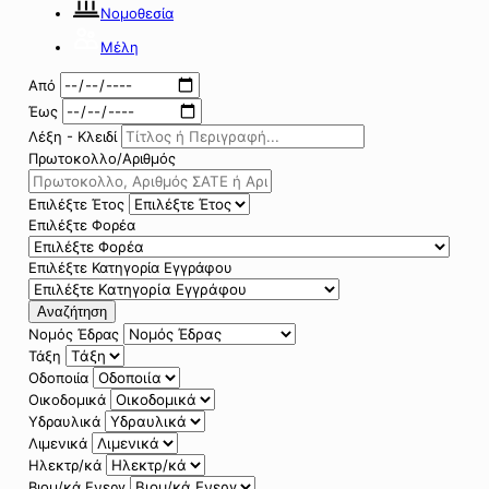
Νομοθεσία
Μέλη
Από
Έως
Λέξη - Κλειδί
Πρωτοκολλο/Αριθμός
Επιλέξτε Έτος
Επιλέξτε Φορέα
Επιλέξτε Κατηγορία Εγγράφου
Αναζήτηση
Νομός Έδρας
Τάξη
Οδοποιία
Οικοδομικά
Υδραυλικά
Λιμενικά
Ηλεκτρ/κά
Βιομ/κά Ενεργ