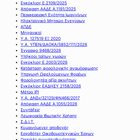
Εγκύκλιος Ε.2109/2025
Απόφαση ΑΑΔΕ Α.1191/2025
Περιφερειακή Ενότητα Ιωαννίνων
Ηλεκτρονικό Μητρώο Ενεχύρων
ΑΠΔΕ
Μηχανικοί
Υ.Α. 127519 ΕΞ 2020
Υ.Α. ΥΠΕΝ/ΔΑΟΚΑ/5852/111/2026
Έγγραφο 9468/2026
Υπήκοοι τρίτων χωρών
Εγκύκλιος Ε.2003/2026
Κατάσταση φορολογικής αναμόρφωσης
Υπαγωγή Ωφελούμενων Φορέων
Φορολογητέα αξία ακινήτων
Εγκύκλιος ΕΑΔΗΣΥ 2158/2026
Μέτρο IPI
Υ.Α. ΔΝΣγ/32129/ΦΝ466/2017
Απόφαση ΑΑΔΕ Α.1055/2026
Συντάξεις
Λεωφορεία Ιδιωτικής Χρήσης
Σ.Δ.Ι.Τ.
Κυμαινόμενες αποδοχές
Εργοδότες Οικοδομοτεχνικών Έργων
Οφειλές συνυπευθυνότητας