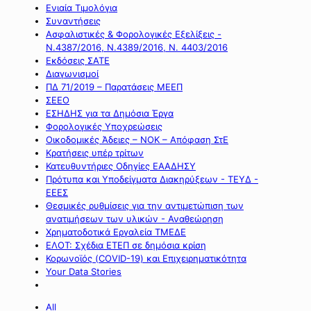
Ενιαία Τιμολόγια
Συναντήσεις
Ασφαλιστικές & Φορολογικές Εξελίξεις -
Ν.4387/2016, Ν.4389/2016, Ν. 4403/2016
Εκδόσεις ΣΑΤΕ
Διαγωνισμοί
ΠΔ 71/2019 – Παρατάσεις ΜΕΕΠ
ΣΕΕΟ
ΕΣΗΔΗΣ για τα Δημόσια Έργα
Φορολογικές Υποχρεώσεις
Οικοδομικές Άδειες – ΝΟΚ – Απόφαση ΣτΕ
Κρατήσεις υπέρ τρίτων
Κατευθυντήριες Οδηγίες ΕΑΑΔΗΣΥ
Πρότυπα και Υποδείγματα Διακηρύξεων - ΤΕΥΔ -
ΕΕΕΣ
Θεσμικές ρυθμίσεις για την αντιμετώπιση των
ανατιμήσεων των υλικών - Αναθεώρηση
Χρηματοδοτικά Εργαλεία ΤΜΕΔΕ
ΕΛΟΤ: Σχέδια ΕΤΕΠ σε δημόσια κρίση
Κορωνοϊός (COVID-19) και Επιχειρηματικότητα
Your Data Stories
All