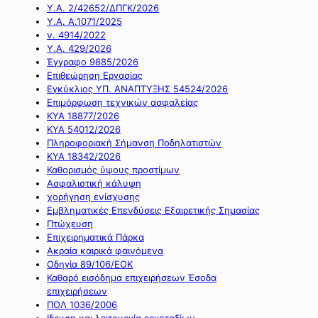
Υ.Α. 2/42652/ΔΠΓΚ/2026
Υ.Α. Α.1071/2025
ν. 4914/2022
Υ.Α. 429/2026
Έγγραφο 9885/2026
Επιθεώρηση Εργασίας
Εγκύκλιος ΥΠ. ΑΝΑΠΤΥΞΗΣ 54524/2026
Επιμόρφωση τεχνικών ασφαλείας
ΚΥΑ 18877/2026
ΚΥΑ 54012/2026
Πληροφοριακή Σήμανση Ποδηλατιστών
ΚΥΑ 18342/2026
Καθορισμός ύψους προστίμων
Ασφαλιστική κάλυψη
χορήγηση ενίσχυσης
Εμβληματικές Επενδύσεις Εξαιρετικής Σημασίας
Πτώχευση
Επιχειρηματικά Πάρκα
Ακραία καιρικά φαινόμενα
Οδηγία 89/106/ΕΟΚ
Καθαρό εισόδημα επιχειρήσεων Έσοδα
επιχειρήσεων
ΠΟΛ 1036/2006
Ιδρυση και λειτουργία εργοταξίων