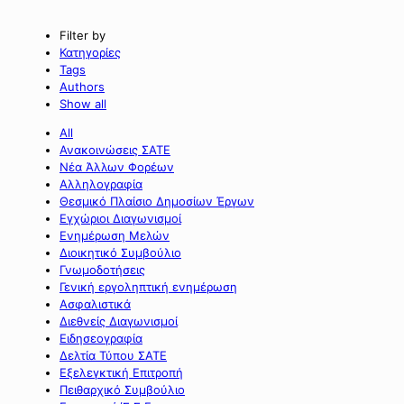
Filter by
Κατηγορίες
Tags
Authors
Show all
All
Ανακοινώσεις ΣΑΤΕ
Νέα Άλλων Φορέων
Αλληλογραφία
Θεσμικό Πλαίσιο Δημοσίων Έργων
Εγχώριοι Διαγωνισμοί
Ενημέρωση Μελών
Διοικητικό Συμβούλιο
Γνωμοδοτήσεις
Γενική εργοληπτική ενημέρωση
Ασφαλιστικά
Διεθνείς Διαγωνισμοί
Ειδησεογραφία
Δελτία Τύπου ΣΑΤΕ
Εξελεγκτική Επιτροπή
Πειθαρχικό Συμβούλιο