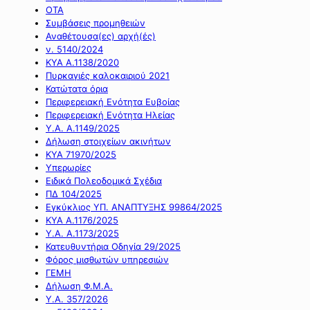
ΟΤΑ
Συμβάσεις προμηθειών
Αναθέτουσα(ες) αρχή(ές)
ν. 5140/2024
ΚΥΑ Α.1138/2020
Πυρκαγιές καλοκαιριού 2021
Κατώτατα όρια
Περιφερειακή Ενότητα Ευβοίας
Περιφερειακή Ενότητα Ηλείας
Υ.Α. Α.1149/2025
Δήλωση στοιχείων ακινήτων
ΚΥΑ 71970/2025
Υπερωρίες
Ειδικά Πολεοδομικά Σχέδια
ΠΔ 104/2025
Εγκύκλιος ΥΠ. ΑΝΑΠΤΥΞΗΣ 99864/2025
ΚΥΑ Α.1176/2025
Υ.Α. Α.1173/2025
Κατευθυντήρια Οδηγία 29/2025
Φόρος μισθωτών υπηρεσιών
ΓΕΜΗ
Δήλωση Φ.Μ.Α.
Υ.Α. 357/2026