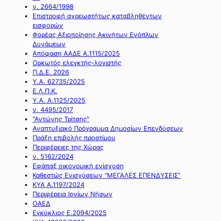
ν. 2664/1998
Επιστροφή αχρεωστήτως καταβληθέντων
εισφορών
Φορέας Αξιοποίησης Ακινήτων Ενόπλων
Δυνάμεων
Απόφαση ΑΑΔΕ Α.1115/2025
Ορκωτός ελεγκτής-λογιστής
Π.Δ.Ε. 2026
Υ.Α. 62735/2025
Ε.Λ.Π.Κ.
Υ.Α. Α.1125/2025
ν. 4495/2017
"Αντώνης Τρίτσης"
Αναπτυξιακό Πρόγραμμα Δημοσίων Επενδύσεων
Πράξη επιβολής προστίμου
Περιφέρειες της Χώρας
ν. 5162/2024
Εφάπαξ οικονομική ενίσχυση
Καθεστώς Ενισχύσεων “ΜΕΓΑΛΕΣ ΕΠΕΝΔΥΣΕΙΣ”
ΚΥΑ Α.1197/2024
Περιφέρεια Ιονίων Νήσων
ΟΑΕΔ
Εγκύκλιος Ε.2094/2025