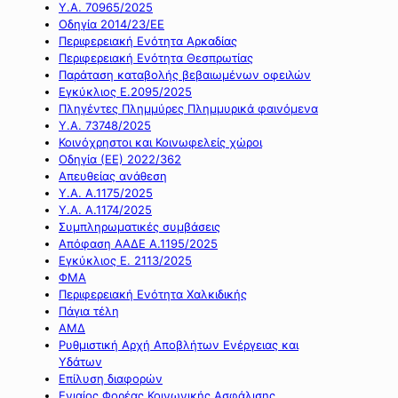
Υ.Α. 70965/2025
Οδηγία 2014/23/ΕΕ
Περιφερειακή Ενότητα Αρκαδίας
Περιφερειακή Ενότητα Θεσπρωτίας
Παράταση καταβολής βεβαιωμένων οφειλών
Εγκύκλιος Ε.2095/2025
Πληγέντες Πλημμύρες Πλημμυρικά φαινόμενα
Υ.Α. 73748/2025
Κοινόχρηστοι και Κοινωφελείς χώροι
Οδηγία (ΕΕ) 2022/362
Απευθείας ανάθεση
Υ.Α. Α.1175/2025
Υ.Α. Α.1174/2025
Συμπληρωματικές συμβάσεις
Απόφαση ΑΑΔΕ Α.1195/2025
Εγκύκλιος Ε. 2113/2025
ΦΜΑ
Περιφερειακή Ενότητα Χαλκιδικής
Πάγια τέλη
ΑΜΔ
Ρυθμιστική Αρχή Αποβλήτων Ενέργειας και
Υδάτων
Επίλυση διαφορών
Ενιαίος Φορέας Κοινωνικής Ασφάλισης