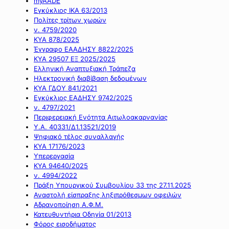
myAADE
Εγκύκλιος ΙΚΑ 63/2013
Πολίτες τρίτων χωρών
ν. 4759/2020
ΚΥΑ 878/2025
Έγγραφο ΕΑΑΔΗΣΥ 8822/2025
ΚΥΑ 29507 ΕΞ 2025/2025
Ελληνική Αναπτυξιακή Τράπεζα
Ηλεκτρονική διαβίβαση δεδομένων
ΚΥΑ ΓΔΟΥ 841/2021
Εγκύκλιος ΕΑΔΗΣΥ 9742/2025
ν. 4797/2021
Περιφερειακή Ενότητα Αιτωλοακαρνανίας
Υ.Α. 40331/Δ1.13521/2019
Ψηφιακό τέλος συναλλαγής
ΚΥΑ 17176/2023
Υπερεργασία
ΚΥΑ 94640/2025
ν. 4994/2022
Πράξη Υπουργικού Συμβουλίου 33 της 27.11.2025
Αναστολή είσπραξης ληξιπρόθεσμων οφειλών
Αδρανοποίηση Α.Φ.Μ.
Κατευθυντήρια Οδηγία 01/2013
Φόρος εισοδήματος