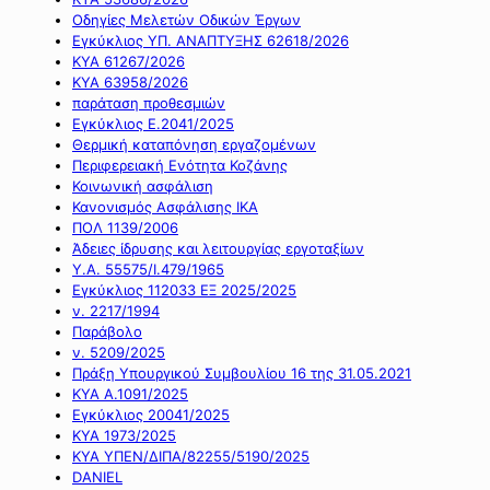
Οδηγίες Μελετών Οδικών Έργων
Εγκύκλιος ΥΠ. ΑΝΑΠΤΥΞΗΣ 62618/2026
ΚΥΑ 61267/2026
ΚΥΑ 63958/2026
παράταση προθεσμιών
Εγκύκλιος Ε.2041/2025
Θερμική καταπόνηση εργαζομένων
Περιφερειακή Ενότητα Κοζάνης
Κοινωνική ασφάλιση
Κανονισμός Ασφάλισης ΙΚΑ
ΠΟΛ 1139/2006
Άδειες ίδρυσης και λειτουργίας εργοταξίων
Υ.Α. 55575/Ι.479/1965
Εγκύκλιος 112033 ΕΞ 2025/2025
ν. 2217/1994
Παράβολο
ν. 5209/2025
Πράξη Υπουργικού Συμβουλίου 16 της 31.05.2021
ΚΥΑ Α.1091/2025
Εγκύκλιος 20041/2025
ΚΥΑ 1973/2025
ΚΥΑ ΥΠΕΝ/ΔΙΠΑ/82255/5190/2025
DANIEL