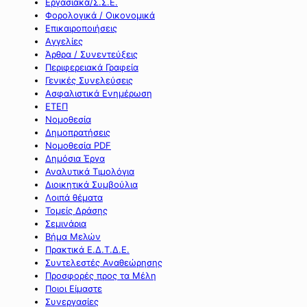
Εργασιακά/Σ.Σ.Ε.
Φορολογικά / Οικονομικά
Επικαιροποιήσεις
Αγγελίες
Άρθρα / Συνεντεύξεις
Περιφερειακά Γραφεία
Γενικές Συνελεύσεις
Ασφαλιστικά Ενημέρωση
ΕΤΕΠ
Νομοθεσία
Δημοπρατήσεις
Νομοθεσία PDF
Δημόσια Έργα
Αναλυτικά Τιμολόγια
Διοικητικά Συμβούλια
Λοιπά θέματα
Τομείς Δράσης
Σεμινάρια
Βήμα Μελών
Πρακτικά Ε.Δ.Τ.Δ.Ε.
Συντελεστές Αναθεώρησης
Προσφορές προς τα Μέλη
Ποιοι Είμαστε
Συνεργασίες