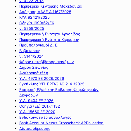
ν. 4223/2013
Περιφέρεια Κεντρικής Μακεδονίας
Απόφαση ΑΑΔΕ Α.1167/2025
ΚΥΑ 92421/2025
Οδηγία 1999/62/ΕΚ
ν. 5259/2025
Περιφερειακή Ενότητα Αργολίδας
Περιφερειακή Ενότητα Κέρκυρας
Προϋπολογισμοί Δ. Ε.
Βεβαιώσεις
ν. 5144/2024
Φόρος μεταβίβασης ακινήτων
Δήμος Σιθωνίας
Αναλογικά τέλη
Υ.Α. 4970 ΕΞ 2026/2026
Εγκύκλιος ΥΠ. ΕΡΓΑΣΙΑΣ 2141/2025
Επιτροπή Εξώδικης Επίλυσης Φορολογικών
Διαφορών
Υ.Α. 9404 ΕΞ 2026
Οδηγία (ΕΕ) 2017/1132
Υ.Α. 15660 ΕΞ 2020
Ενδοκοινοτικές συναλλαγές
Bank Account Nexus Crosscheck APPplication
Δίκτυα ύδρευσης