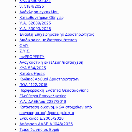
ΚΥΑ 43903/2022
ν. 5184/2025
Ανάκληση εγκυκλίου
Κατευθυντήριες Οδηγίες
Υ.Α. 32689/2025
Υ.Α. 33093/2025
Έναρξη Επιχειρηματικής Δραστηριότητας
Διαδικασίες με διαπραγμάτευση
ΦΜΥ
Ζ.Υ.Σ.
myPROPERTY
Αναγκαστική εκτέλεση/κατάσχεση
ΚΥΑ 534/2025
Κατολισθήσεις
Κωδικοί Αριθμοί Δραστηριοτήτων
ΠΟΛ 1122/2015
Περιφερειακή Ενότητα Θεσσαλονίκης
Ελεύθεροι Επαγγελματίες
Υ.Α. ΔΑΕΕ/οικ.2287/2016
Κατάσταση οικονομικών στοιχείων από
επιχειρηματική δραστηριότητα
Εγκύκλιος Ε.2005/2026
Απόφαση ΑΑΔΕ Α.1048/2026
Τιμές ζώνης σε Ευρώ