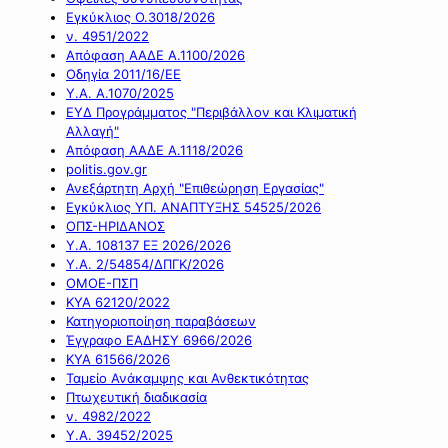
Εγκύκλιος Ο.3018/2026
ν. 4951/2022
Απόφαση ΑΑΔΕ Α.1100/2026
Οδηγία 2011/16/ΕΕ
Υ.Α. Α.1070/2025
ΕΥΔ Προγράμματος "Περιβάλλον και Κλιματική
Αλλαγή"
Απόφαση ΑΑΔΕ Α.1118/2026
politis.gov.gr
Ανεξάρτητη Αρχή "Επιθεώρηση Εργασίας"
Εγκύκλιος ΥΠ. ΑΝΑΠΤΥΞΗΣ 54525/2026
ΟΠΣ-ΗΡΙΔΑΝΟΣ
Υ.Α. 108137 ΕΞ 2026/2026
Υ.Α. 2/54854/ΔΠΓΚ/2026
ΟΜΟΕ-ΠΣΠ
ΚΥΑ 62120/2022
Κατηγοριοποίηση παραβάσεων
Έγγραφο ΕΑΔΗΣΥ 6966/2026
ΚΥΑ 61566/2026
Ταμείο Ανάκαμψης και Ανθεκτικότητας
Πτωχευτική διαδικασία
ν. 4982/2022
Υ.Α. 39452/2025