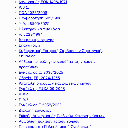
Κανονισμός ΕΟΚ 1408/1971
Κ.Β.Σ.
ΠΟΛ 1028/2006
Γνωμοδότηση 685/1988
Υ.Α. 48505/2025
Ηλεκτρονικά τιμολόγια
ν. 2229/1994
Άσκηση προσφυγής
Επανάκριση
Κυβερνητική Επιτροπή Συμβάσεων Στρατηγικής
Σημασίας
Δήλωση φορολογίας εισοδήματος νομικών
προσώπων
Εγκύκλιος Ο. 3036/2025
Οδηγία (ΕΕ) 2024/1265
Κατάταξη δημοσίων και ιδιωτικών έργων
Εγκύκλιος ΕΦΚΑ 09/2025
Κ.Φ.Δ.
Π.Δ.Ε.
Εγκύκλιος Ε.2058/2025
Διακοπή εργασιών
Ειδικός Λογαριασμός Παιδικών Κατασκηνώσεων
Ασφάλιση πολιτών τρίτων χωρών
Προγράμματα Πολεοδομικού Σχεδιασμού