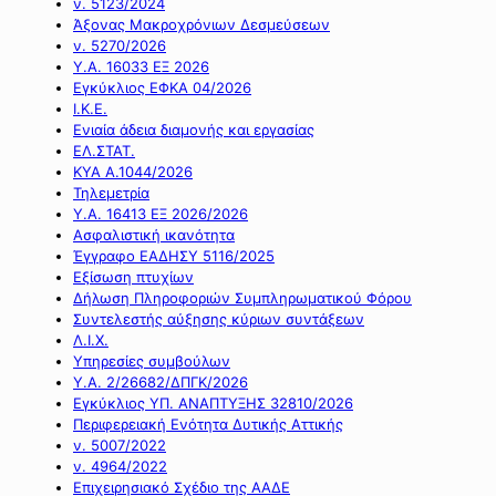
ν. 5123/2024
Άξονας Μακροχρόνιων Δεσμεύσεων
ν. 5270/2026
Υ.Α. 16033 ΕΞ 2026
Εγκύκλιος ΕΦΚΑ 04/2026
Ι.Κ.Ε.
Ενιαία άδεια διαμονής και εργασίας
ΕΛ.ΣΤΑΤ.
ΚΥΑ Α.1044/2026
Τηλεμετρία
Υ.Α. 16413 ΕΞ 2026/2026
Ασφαλιστική ικανότητα
Έγγραφο ΕΑΔΗΣΥ 5116/2025
Εξίσωση πτυχίων
Δήλωση Πληροφοριών Συμπληρωματικού Φόρου
Συντελεστής αύξησης κύριων συντάξεων
Λ.Ι.Χ.
Υπηρεσίες συμβούλων
Υ.Α. 2/26682/ΔΠΓΚ/2026
Εγκύκλιος ΥΠ. ΑΝΑΠΤΥΞΗΣ 32810/2026
Περιφερειακή Ενότητα Δυτικής Αττικής
ν. 5007/2022
ν. 4964/2022
Επιχειρησιακό Σχέδιο της ΑΑΔΕ