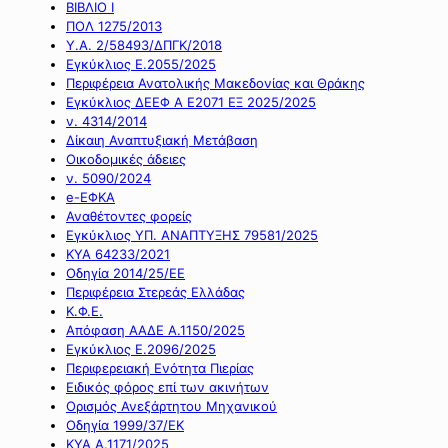
ΒΙΒΛΙΟ Ι
ΠΟΛ 1275/2013
Υ.Α. 2/58493/ΔΠΓΚ/2018
Εγκύκλιος Ε.2055/2025
Περιφέρεια Ανατολικής Μακεδονίας και Θράκης
Εγκύκλιος ΔΕΕΦ Α Ε2071 ΕΞ 2025/2025
ν. 4314/2014
Δίκαιη Αναπτυξιακή Μετάβαση
Οικοδομικές άδειες
ν. 5090/2024
e-ΕΦΚΑ
Αναθέτοντες φορείς
Εγκύκλιος ΥΠ. ΑΝΑΠΤΥΞΗΣ 79581/2025
ΚΥΑ 64233/2021
Οδηγία 2014/25/ΕΕ
Περιφέρεια Στερεάς Ελλάδας
Κ.Φ.Ε.
Απόφαση ΑΑΔΕ Α.1150/2025
Εγκύκλιος Ε.2096/2025
Περιφερειακή Ενότητα Πιερίας
Ειδικός φόρος επί των ακινήτων
Ορισμός Ανεξάρτητου Μηχανικού
Οδηγία 1999/37/ΕΚ
ΚΥΑ Α.1171/2025