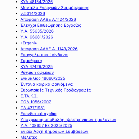
ΚΥΑ 48154/2026
Μοντέλο Ενεργειών Συμμόρφωσης
ν.5314/2026
Απόφαση ΑΑΔΕ Α.1124/2026
Έλεγχοι Επιθεώρησης Εργασίας
Υ.Α. 55635/2026
Υ.Α. 96681/2026
«Ergani»
Απόφαση ΑΑΔΕ Α. 1149/2026
Επαγγελματικοί κίνδυνοι
Σαμοθράκη
ΚΥΑ 47429/2025
Ρύθμιση οφειλών
Εγκύκλιος 18660/2025
Έντονα καιρικά φαινόμενα
Ευρωπαϊκές Τεχνικές Προδιαγραφές
Ε.ΤΑ.Κ.Σ.
ΠΟΛ 1056/2007
ΠΔ 437/1981
Επενδυτικά σχέδια
Υποχρέωση υποβολής ηλεκτρονικών τιμολογίων
Υ.Α. 108657 ΕΞ 2025/2025
Ενιαία Αρχή Δημοσίων Συμβάσεων
Μελέτες