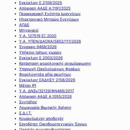
Εγκύκλιος Ε.2109/2025
Απόφαση ΑΑΔΕ Α.1191/2025
Περιφερειακή Ενότητα Ιωαννίνων
Ηλεκτρονικό Μητρώο Ενεχύρων
ΑΠΔΕ
Μηχανικοί
Υ.Α. 127519 ΕΞ 2020
Υ.Α. ΥΠΕΝ/ΔΑΟΚΑ/5852/111/2026
Έγγραφο 9468/2026
Υπήκοοι τρίτων χωρών
Εγκύκλιος Ε.2003/2026
Κατάσταση φορολογικής αναμόρφωσης
Υπαγωγή Ωφελούμενων Φορέων
Φορολογητέα αξία ακινήτων
Εγκύκλιος ΕΑΔΗΣΥ 2158/2026
Μέτρο IPI
Υ.Α. ΔΝΣγ/32129/ΦΝ466/2017
Απόφαση ΑΑΔΕ Α.1055/2026
Συντάξεις
Λεωφορεία Ιδιωτικής Χρήσης
Σ.Δ.Ι.Τ.
Κυμαινόμενες αποδοχές
Εργοδότες Οικοδομοτεχνικών Έργων
Οφειλές συνυπευθυνότητας