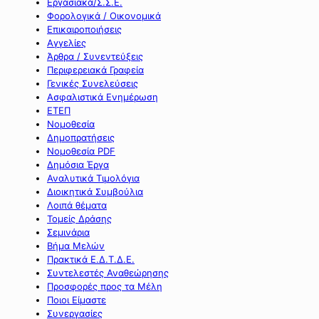
Εργασιακά/Σ.Σ.Ε.
Φορολογικά / Οικονομικά
Επικαιροποιήσεις
Αγγελίες
Άρθρα / Συνεντεύξεις
Περιφερειακά Γραφεία
Γενικές Συνελεύσεις
Ασφαλιστικά Ενημέρωση
ΕΤΕΠ
Νομοθεσία
Δημοπρατήσεις
Νομοθεσία PDF
Δημόσια Έργα
Αναλυτικά Τιμολόγια
Διοικητικά Συμβούλια
Λοιπά θέματα
Τομείς Δράσης
Σεμινάρια
Βήμα Μελών
Πρακτικά Ε.Δ.Τ.Δ.Ε.
Συντελεστές Αναθεώρησης
Προσφορές προς τα Μέλη
Ποιοι Είμαστε
Συνεργασίες