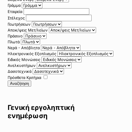
Γράμμα
Εταιρεία
Στέλεχος
Γεωτρήσεων
Αποκ/ψεις Μετ/λείων
Πράσινο
Πλωτά
Νερά - Απόβλητα
Ηλεκτρονικός Εξοπλισμός
Ειδικές Μονώσεις
Ανελκυστήρων
Δασοτεχνικά
Πρόσθετα Κριτήρια
Αναζήτηση
Γενική εργοληπτική
ενημέρωση