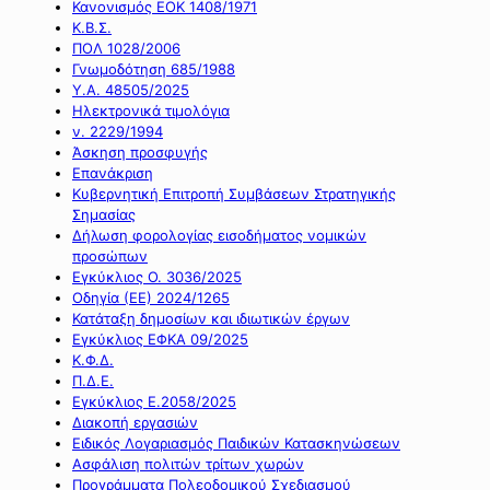
Κανονισμός ΕΟΚ 1408/1971
Κ.Β.Σ.
ΠΟΛ 1028/2006
Γνωμοδότηση 685/1988
Υ.Α. 48505/2025
Ηλεκτρονικά τιμολόγια
ν. 2229/1994
Άσκηση προσφυγής
Επανάκριση
Κυβερνητική Επιτροπή Συμβάσεων Στρατηγικής
Σημασίας
Δήλωση φορολογίας εισοδήματος νομικών
προσώπων
Εγκύκλιος Ο. 3036/2025
Οδηγία (ΕΕ) 2024/1265
Κατάταξη δημοσίων και ιδιωτικών έργων
Εγκύκλιος ΕΦΚΑ 09/2025
Κ.Φ.Δ.
Π.Δ.Ε.
Εγκύκλιος Ε.2058/2025
Διακοπή εργασιών
Ειδικός Λογαριασμός Παιδικών Κατασκηνώσεων
Ασφάλιση πολιτών τρίτων χωρών
Προγράμματα Πολεοδομικού Σχεδιασμού