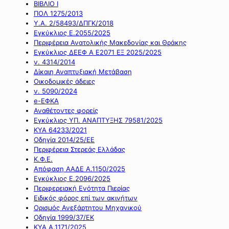
ΒΙΒΛΙΟ Ι
ΠΟΛ 1275/2013
Υ.Α. 2/58493/ΔΠΓΚ/2018
Εγκύκλιος Ε.2055/2025
Περιφέρεια Ανατολικής Μακεδονίας και Θράκης
Εγκύκλιος ΔΕΕΦ Α Ε2071 ΕΞ 2025/2025
ν. 4314/2014
Δίκαιη Αναπτυξιακή Μετάβαση
Οικοδομικές άδειες
ν. 5090/2024
e-ΕΦΚΑ
Αναθέτοντες φορείς
Εγκύκλιος ΥΠ. ΑΝΑΠΤΥΞΗΣ 79581/2025
ΚΥΑ 64233/2021
Οδηγία 2014/25/ΕΕ
Περιφέρεια Στερεάς Ελλάδας
Κ.Φ.Ε.
Απόφαση ΑΑΔΕ Α.1150/2025
Εγκύκλιος Ε.2096/2025
Περιφερειακή Ενότητα Πιερίας
Ειδικός φόρος επί των ακινήτων
Ορισμός Ανεξάρτητου Μηχανικού
Οδηγία 1999/37/ΕΚ
ΚΥΑ Α.1171/2025