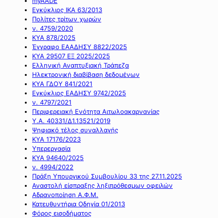
myAADE
Εγκύκλιος ΙΚΑ 63/2013
Πολίτες τρίτων χωρών
ν. 4759/2020
ΚΥΑ 878/2025
Έγγραφο ΕΑΑΔΗΣΥ 8822/2025
ΚΥΑ 29507 ΕΞ 2025/2025
Ελληνική Αναπτυξιακή Τράπεζα
Ηλεκτρονική διαβίβαση δεδομένων
ΚΥΑ ΓΔΟΥ 841/2021
Εγκύκλιος ΕΑΔΗΣΥ 9742/2025
ν. 4797/2021
Περιφερειακή Ενότητα Αιτωλοακαρνανίας
Υ.Α. 40331/Δ1.13521/2019
Ψηφιακό τέλος συναλλαγής
ΚΥΑ 17176/2023
Υπερεργασία
ΚΥΑ 94640/2025
ν. 4994/2022
Πράξη Υπουργικού Συμβουλίου 33 της 27.11.2025
Αναστολή είσπραξης ληξιπρόθεσμων οφειλών
Αδρανοποίηση Α.Φ.Μ.
Κατευθυντήρια Οδηγία 01/2013
Φόρος εισοδήματος