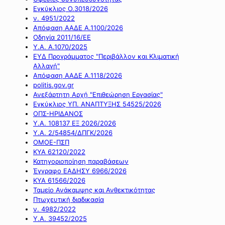
Εγκύκλιος Ο.3018/2026
ν. 4951/2022
Απόφαση ΑΑΔΕ Α.1100/2026
Οδηγία 2011/16/ΕΕ
Υ.Α. Α.1070/2025
ΕΥΔ Προγράμματος "Περιβάλλον και Κλιματική
Αλλαγή"
Απόφαση ΑΑΔΕ Α.1118/2026
politis.gov.gr
Ανεξάρτητη Αρχή "Επιθεώρηση Εργασίας"
Εγκύκλιος ΥΠ. ΑΝΑΠΤΥΞΗΣ 54525/2026
ΟΠΣ-ΗΡΙΔΑΝΟΣ
Υ.Α. 108137 ΕΞ 2026/2026
Υ.Α. 2/54854/ΔΠΓΚ/2026
ΟΜΟΕ-ΠΣΠ
ΚΥΑ 62120/2022
Κατηγοριοποίηση παραβάσεων
Έγγραφο ΕΑΔΗΣΥ 6966/2026
ΚΥΑ 61566/2026
Ταμείο Ανάκαμψης και Ανθεκτικότητας
Πτωχευτική διαδικασία
ν. 4982/2022
Υ.Α. 39452/2025