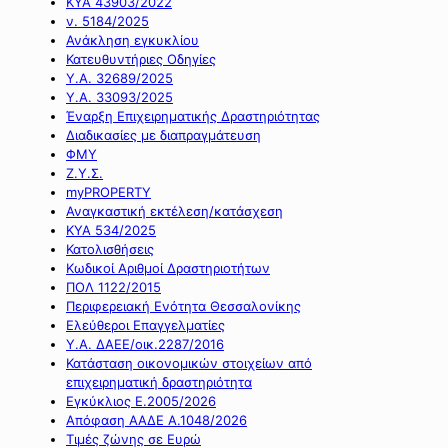
ΚΥΑ 43903/2022
ν. 5184/2025
Ανάκληση εγκυκλίου
Κατευθυντήριες Οδηγίες
Υ.Α. 32689/2025
Υ.Α. 33093/2025
Έναρξη Επιχειρηματικής Δραστηριότητας
Διαδικασίες με διαπραγμάτευση
ΦΜΥ
Ζ.Υ.Σ.
myPROPERTY
Αναγκαστική εκτέλεση/κατάσχεση
ΚΥΑ 534/2025
Κατολισθήσεις
Κωδικοί Αριθμοί Δραστηριοτήτων
ΠΟΛ 1122/2015
Περιφερειακή Ενότητα Θεσσαλονίκης
Ελεύθεροι Επαγγελματίες
Υ.Α. ΔΑΕΕ/οικ.2287/2016
Κατάσταση οικονομικών στοιχείων από
επιχειρηματική δραστηριότητα
Εγκύκλιος Ε.2005/2026
Απόφαση ΑΑΔΕ Α.1048/2026
Τιμές ζώνης σε Ευρώ