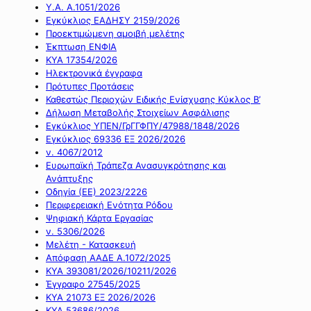
Υ.Α. Α.1051/2026
Εγκύκλιος ΕΑΔΗΣΥ 2159/2026
Προεκτιμώμενη αμοιβή μελέτης
Έκπτωση ΕΝΦΙΑ
ΚΥΑ 17354/2026
Ηλεκτρονικά έγγραφα
Πρότυπες Προτάσεις
Καθεστώς Περιοχών Ειδικής Ενίσχυσης Κύκλος Β’
Δήλωση Μεταβολής Στοιχείων Ασφάλισης
Εγκύκλιος ΥΠΕΝ/ΓρΓΓΦΠΥ/47988/1848/2026
Εγκύκλιος 69336 ΕΞ 2026/2026
ν. 4067/2012
Ευρωπαϊκή Τράπεζα Ανασυγκρότησης και
Ανάπτυξης
Οδηγία (ΕΕ) 2023/2226
Περιφερειακή Ενότητα Ρόδου
Ψηφιακή Κάρτα Εργασίας
ν. 5306/2026
Μελέτη - Κατασκευή
Απόφαση ΑΑΔΕ Α.1072/2025
ΚΥΑ 393081/2026/10211/2026
Έγγραφο 27545/2025
ΚΥΑ 21073 ΕΞ 2026/2026
ΚΥΑ 53686/2026