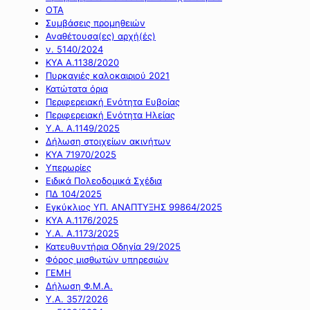
ΟΤΑ
Συμβάσεις προμηθειών
Αναθέτουσα(ες) αρχή(ές)
ν. 5140/2024
ΚΥΑ Α.1138/2020
Πυρκαγιές καλοκαιριού 2021
Κατώτατα όρια
Περιφερειακή Ενότητα Ευβοίας
Περιφερειακή Ενότητα Ηλείας
Υ.Α. Α.1149/2025
Δήλωση στοιχείων ακινήτων
ΚΥΑ 71970/2025
Υπερωρίες
Ειδικά Πολεοδομικά Σχέδια
ΠΔ 104/2025
Εγκύκλιος ΥΠ. ΑΝΑΠΤΥΞΗΣ 99864/2025
ΚΥΑ Α.1176/2025
Υ.Α. Α.1173/2025
Κατευθυντήρια Οδηγία 29/2025
Φόρος μισθωτών υπηρεσιών
ΓΕΜΗ
Δήλωση Φ.Μ.Α.
Υ.Α. 357/2026