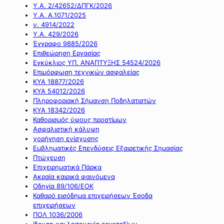
Υ.Α. 2/42652/ΔΠΓΚ/2026
Υ.Α. Α.1071/2025
ν. 4914/2022
Υ.Α. 429/2026
Έγγραφο 9885/2026
Επιθεώρηση Εργασίας
Εγκύκλιος ΥΠ. ΑΝΑΠΤΥΞΗΣ 54524/2026
Επιμόρφωση τεχνικών ασφαλείας
ΚΥΑ 18877/2026
ΚΥΑ 54012/2026
Πληροφοριακή Σήμανση Ποδηλατιστών
ΚΥΑ 18342/2026
Καθορισμός ύψους προστίμων
Ασφαλιστική κάλυψη
χορήγηση ενίσχυσης
Εμβληματικές Επενδύσεις Εξαιρετικής Σημασίας
Πτώχευση
Επιχειρηματικά Πάρκα
Ακραία καιρικά φαινόμενα
Οδηγία 89/106/ΕΟΚ
Καθαρό εισόδημα επιχειρήσεων Έσοδα
επιχειρήσεων
ΠΟΛ 1036/2006
Ιδρυση και λειτουργία εργοταξίων