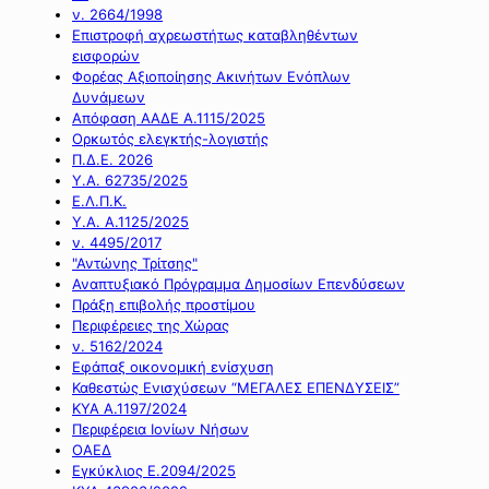
ν. 2664/1998
Επιστροφή αχρεωστήτως καταβληθέντων
εισφορών
Φορέας Αξιοποίησης Ακινήτων Ενόπλων
Δυνάμεων
Απόφαση ΑΑΔΕ Α.1115/2025
Ορκωτός ελεγκτής-λογιστής
Π.Δ.Ε. 2026
Υ.Α. 62735/2025
Ε.Λ.Π.Κ.
Υ.Α. Α.1125/2025
ν. 4495/2017
"Αντώνης Τρίτσης"
Αναπτυξιακό Πρόγραμμα Δημοσίων Επενδύσεων
Πράξη επιβολής προστίμου
Περιφέρειες της Χώρας
ν. 5162/2024
Εφάπαξ οικονομική ενίσχυση
Καθεστώς Ενισχύσεων “ΜΕΓΑΛΕΣ ΕΠΕΝΔΥΣΕΙΣ”
ΚΥΑ Α.1197/2024
Περιφέρεια Ιονίων Νήσων
ΟΑΕΔ
Εγκύκλιος Ε.2094/2025