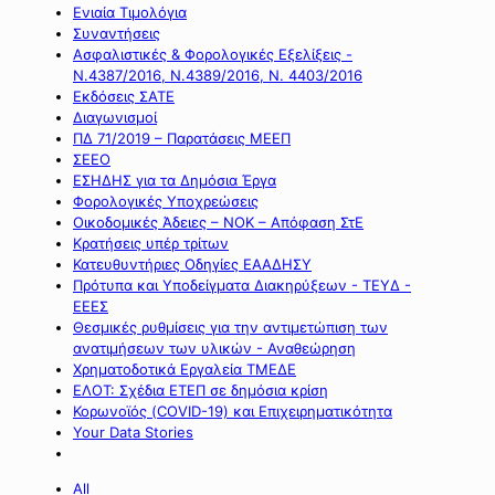
Ενιαία Τιμολόγια
Συναντήσεις
Ασφαλιστικές & Φορολογικές Εξελίξεις -
Ν.4387/2016, Ν.4389/2016, Ν. 4403/2016
Εκδόσεις ΣΑΤΕ
Διαγωνισμοί
ΠΔ 71/2019 – Παρατάσεις ΜΕΕΠ
ΣΕΕΟ
ΕΣΗΔΗΣ για τα Δημόσια Έργα
Φορολογικές Υποχρεώσεις
Οικοδομικές Άδειες – ΝΟΚ – Απόφαση ΣτΕ
Κρατήσεις υπέρ τρίτων
Κατευθυντήριες Οδηγίες ΕΑΑΔΗΣΥ
Πρότυπα και Υποδείγματα Διακηρύξεων - ΤΕΥΔ -
ΕΕΕΣ
Θεσμικές ρυθμίσεις για την αντιμετώπιση των
ανατιμήσεων των υλικών - Αναθεώρηση
Χρηματοδοτικά Εργαλεία ΤΜΕΔΕ
ΕΛΟΤ: Σχέδια ΕΤΕΠ σε δημόσια κρίση
Κορωνοϊός (COVID-19) και Επιχειρηματικότητα
Your Data Stories
All