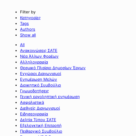
Filter by
Κατηγορίες
Tags
Authors
Show all
All
Ανακοινώσεις ΣΑΤΕ
Νέα Άλλων Φορέων
Αλληλογραφία
Θεσμικό Πλαίσιο Δημοσίων Έργων
Εγχώριοι Διαγωνισμοί
Ενημέρωση Μελών
Διοικητικό Συμβούλιο
Γνωμοδοτήσεις
Γενική εργοληπτική ενημέρωση
Ασφαλιστικά
Διεθνείς Διαγωνισμοί
Ειδησεογραφία
Δελτία Τύπου ΣΑΤΕ
Εξελεγκτική Επιτροπή
Πειθαρχικό Συμβούλιο