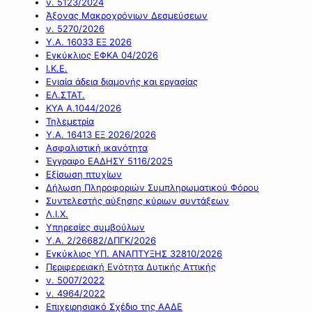
ν. 5123/2024
Άξονας Μακροχρόνιων Δεσμεύσεων
ν. 5270/2026
Υ.Α. 16033 ΕΞ 2026
Εγκύκλιος ΕΦΚΑ 04/2026
Ι.Κ.Ε.
Ενιαία άδεια διαμονής και εργασίας
ΕΛ.ΣΤΑΤ.
ΚΥΑ Α.1044/2026
Τηλεμετρία
Υ.Α. 16413 ΕΞ 2026/2026
Ασφαλιστική ικανότητα
Έγγραφο ΕΑΔΗΣΥ 5116/2025
Εξίσωση πτυχίων
Δήλωση Πληροφοριών Συμπληρωματικού Φόρου
Συντελεστής αύξησης κύριων συντάξεων
Λ.Ι.Χ.
Υπηρεσίες συμβούλων
Υ.Α. 2/26682/ΔΠΓΚ/2026
Εγκύκλιος ΥΠ. ΑΝΑΠΤΥΞΗΣ 32810/2026
Περιφερειακή Ενότητα Δυτικής Αττικής
ν. 5007/2022
ν. 4964/2022
Επιχειρησιακό Σχέδιο της ΑΑΔΕ