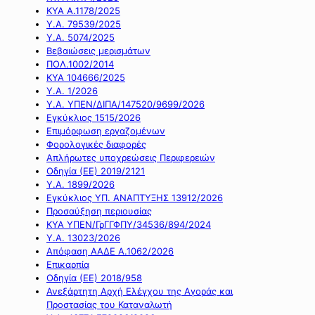
ΚΥΑ Α.1178/2025
Υ.Α. 79539/2025
Υ.Α. 5074/2025
Βεβαιώσεις μερισμάτων
ΠΟΛ.1002/2014
ΚΥΑ 104666/2025
Υ.Α. 1/2026
Υ.Α. ΥΠΕΝ/ΔΙΠΑ/147520/9699/2026
Εγκύκλιος 1515/2026
Επιμόρφωση εργαζομένων
Φορολογικές διαφορές
Απλήρωτες υποχρεώσεις Περιφερειών
Οδηγία (ΕΕ) 2019/2121
Υ.Α. 1899/2026
Εγκύκλιος ΥΠ. ΑΝΑΠΤΥΞΗΣ 13912/2026
Προσαύξηση περιουσίας
ΚΥΑ ΥΠΕΝ/ΓρΓΓΦΠΥ/34536/894/2024
Υ.Α. 13023/2026
Απόφαση ΑΑΔΕ Α.1062/2026
Επικαρπία
Οδηγία (ΕΕ) 2018/958
Ανεξάρτητη Αρχή Ελέγχου της Αγοράς και
Προστασίας του Καταναλωτή