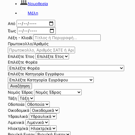
Νομοθεσία
Μέλη
Από
Έως
Λέξη - Κλειδί
Πρωτοκολλο/Αριθμός
Επιλέξτε Έτος
Επιλέξτε Φορέα
Επιλέξτε Κατηγορία Εγγράφου
Αναζήτηση
Νομός Έδρας
Τάξη
Οδοποιία
Οικοδομικά
Υδραυλικά
Λιμενικά
Ηλεκτρ/κά
Βιομ/κά Ενεργ