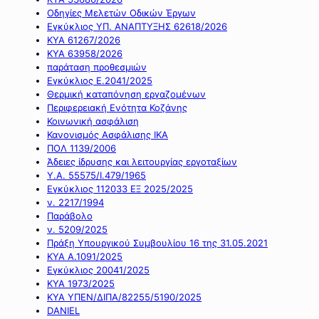
Οδηγίες Μελετών Οδικών Έργων
Εγκύκλιος ΥΠ. ΑΝΑΠΤΥΞΗΣ 62618/2026
ΚΥΑ 61267/2026
ΚΥΑ 63958/2026
παράταση προθεσμιών
Εγκύκλιος Ε.2041/2025
Θερμική καταπόνηση εργαζομένων
Περιφερειακή Ενότητα Κοζάνης
Κοινωνική ασφάλιση
Κανονισμός Ασφάλισης ΙΚΑ
ΠΟΛ 1139/2006
Άδειες ίδρυσης και λειτουργίας εργοταξίων
Υ.Α. 55575/Ι.479/1965
Εγκύκλιος 112033 ΕΞ 2025/2025
ν. 2217/1994
Παράβολο
ν. 5209/2025
Πράξη Υπουργικού Συμβουλίου 16 της 31.05.2021
ΚΥΑ Α.1091/2025
Εγκύκλιος 20041/2025
ΚΥΑ 1973/2025
ΚΥΑ ΥΠΕΝ/ΔΙΠΑ/82255/5190/2025
DANIEL