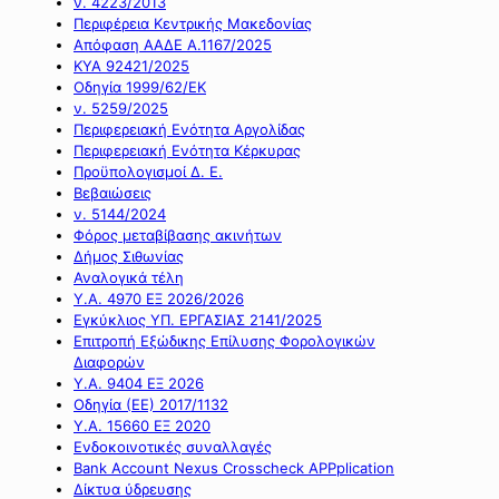
ν. 4223/2013
Περιφέρεια Κεντρικής Μακεδονίας
Απόφαση ΑΑΔΕ Α.1167/2025
ΚΥΑ 92421/2025
Οδηγία 1999/62/ΕΚ
ν. 5259/2025
Περιφερειακή Ενότητα Αργολίδας
Περιφερειακή Ενότητα Κέρκυρας
Προϋπολογισμοί Δ. Ε.
Βεβαιώσεις
ν. 5144/2024
Φόρος μεταβίβασης ακινήτων
Δήμος Σιθωνίας
Αναλογικά τέλη
Υ.Α. 4970 ΕΞ 2026/2026
Εγκύκλιος ΥΠ. ΕΡΓΑΣΙΑΣ 2141/2025
Επιτροπή Εξώδικης Επίλυσης Φορολογικών
Διαφορών
Υ.Α. 9404 ΕΞ 2026
Οδηγία (ΕΕ) 2017/1132
Υ.Α. 15660 ΕΞ 2020
Ενδοκοινοτικές συναλλαγές
Bank Account Nexus Crosscheck APPplication
Δίκτυα ύδρευσης