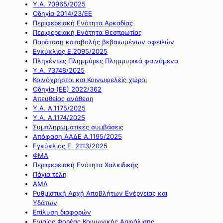
Υ.Α. 70965/2025
Οδηγία 2014/23/ΕΕ
Περιφερειακή Ενότητα Αρκαδίας
Περιφερειακή Ενότητα Θεσπρωτίας
Παράταση καταβολής βεβαιωμένων οφειλών
Εγκύκλιος Ε.2095/2025
Πληγέντες Πλημμύρες Πλημμυρικά φαινόμενα
Υ.Α. 73748/2025
Κοινόχρηστοι και Κοινωφελείς χώροι
Οδηγία (ΕΕ) 2022/362
Απευθείας ανάθεση
Υ.Α. Α.1175/2025
Υ.Α. Α.1174/2025
Συμπληρωματικές συμβάσεις
Απόφαση ΑΑΔΕ Α.1195/2025
Εγκύκλιος Ε. 2113/2025
ΦΜΑ
Περιφερειακή Ενότητα Χαλκιδικής
Πάγια τέλη
ΑΜΔ
Ρυθμιστική Αρχή Αποβλήτων Ενέργειας και
Υδάτων
Επίλυση διαφορών
Ενιαίος Φορέας Κοινωνικής Ασφάλισης