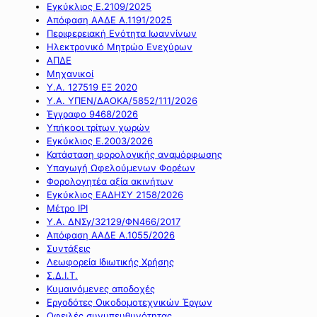
Εγκύκλιος Ε.2109/2025
Απόφαση ΑΑΔΕ Α.1191/2025
Περιφερειακή Ενότητα Ιωαννίνων
Ηλεκτρονικό Μητρώο Ενεχύρων
ΑΠΔΕ
Μηχανικοί
Υ.Α. 127519 ΕΞ 2020
Υ.Α. ΥΠΕΝ/ΔΑΟΚΑ/5852/111/2026
Έγγραφο 9468/2026
Υπήκοοι τρίτων χωρών
Εγκύκλιος Ε.2003/2026
Κατάσταση φορολογικής αναμόρφωσης
Υπαγωγή Ωφελούμενων Φορέων
Φορολογητέα αξία ακινήτων
Εγκύκλιος ΕΑΔΗΣΥ 2158/2026
Μέτρο IPI
Υ.Α. ΔΝΣγ/32129/ΦΝ466/2017
Απόφαση ΑΑΔΕ Α.1055/2026
Συντάξεις
Λεωφορεία Ιδιωτικής Χρήσης
Σ.Δ.Ι.Τ.
Κυμαινόμενες αποδοχές
Εργοδότες Οικοδομοτεχνικών Έργων
Οφειλές συνυπευθυνότητας