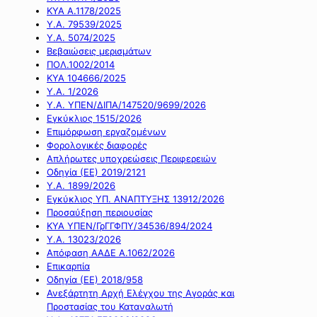
ΚΥΑ Α.1178/2025
Υ.Α. 79539/2025
Υ.Α. 5074/2025
Βεβαιώσεις μερισμάτων
ΠΟΛ.1002/2014
ΚΥΑ 104666/2025
Υ.Α. 1/2026
Υ.Α. ΥΠΕΝ/ΔΙΠΑ/147520/9699/2026
Εγκύκλιος 1515/2026
Επιμόρφωση εργαζομένων
Φορολογικές διαφορές
Απλήρωτες υποχρεώσεις Περιφερειών
Οδηγία (ΕΕ) 2019/2121
Υ.Α. 1899/2026
Εγκύκλιος ΥΠ. ΑΝΑΠΤΥΞΗΣ 13912/2026
Προσαύξηση περιουσίας
ΚΥΑ ΥΠΕΝ/ΓρΓΓΦΠΥ/34536/894/2024
Υ.Α. 13023/2026
Απόφαση ΑΑΔΕ Α.1062/2026
Επικαρπία
Οδηγία (ΕΕ) 2018/958
Ανεξάρτητη Αρχή Ελέγχου της Αγοράς και
Προστασίας του Καταναλωτή