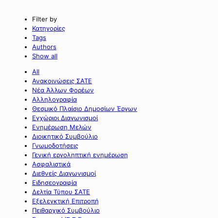
Filter by
Κατηγορίες
Tags
Authors
Show all
All
Ανακοινώσεις ΣΑΤΕ
Νέα Άλλων Φορέων
Αλληλογραφία
Θεσμικό Πλαίσιο Δημοσίων Έργων
Εγχώριοι Διαγωνισμοί
Ενημέρωση Μελών
Διοικητικό Συμβούλιο
Γνωμοδοτήσεις
Γενική εργοληπτική ενημέρωση
Ασφαλιστικά
Διεθνείς Διαγωνισμοί
Ειδησεογραφία
Δελτία Τύπου ΣΑΤΕ
Εξελεγκτική Επιτροπή
Πειθαρχικό Συμβούλιο