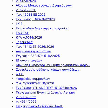
ν. 5123/2024
Άξονας Μακροχρόνιων Δεσμεύσεων
ν. 5270/2026
Υ.Α. 16033 ΕΞ 2026
Εγκύκλιος ΕΦΚΑ 04/2026
Ι.Κ.Ε.
Ενιαία άδεια διαμονής και εργασίας
ΕΛ.ΣΤΑΤ.
ΚΥΑ Α.1044/2026
Τηλεμετρία
Υ.Α. 16413 ΕΞ 2026/2026
Ασφαλιστική ικανότητα
Έγγραφο ΕΑΔΗΣΥ 5116/2025
Εξίσωση πτυχίων
Δήλωση Πληροφοριών Συμπληρωματικού Φόρου
Συντελεστής αύξησης κύριων συντάξεων
Λ.Ι.Χ.
Υπηρεσίες συμβούλων
Υ.Α. 2/26682/ΔΠΓΚ/2026
Εγκύκλιος ΥΠ. ΑΝΑΠΤΥΞΗΣ 32810/2026
Περιφερειακή Ενότητα Δυτικής Αττικής
ν. 5007/2022
ν. 4964/2022
Επιχειρησιακό Σχέδιο της ΑΑΔΕ