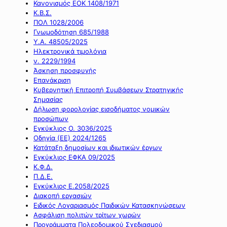
Κανονισμός ΕΟΚ 1408/1971
Κ.Β.Σ.
ΠΟΛ 1028/2006
Γνωμοδότηση 685/1988
Υ.Α. 48505/2025
Ηλεκτρονικά τιμολόγια
ν. 2229/1994
Άσκηση προσφυγής
Επανάκριση
Κυβερνητική Επιτροπή Συμβάσεων Στρατηγικής
Σημασίας
Δήλωση φορολογίας εισοδήματος νομικών
προσώπων
Εγκύκλιος Ο. 3036/2025
Οδηγία (ΕΕ) 2024/1265
Κατάταξη δημοσίων και ιδιωτικών έργων
Εγκύκλιος ΕΦΚΑ 09/2025
Κ.Φ.Δ.
Π.Δ.Ε.
Εγκύκλιος Ε.2058/2025
Διακοπή εργασιών
Ειδικός Λογαριασμός Παιδικών Κατασκηνώσεων
Ασφάλιση πολιτών τρίτων χωρών
Προγράμματα Πολεοδομικού Σχεδιασμού