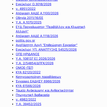
Εγκύκλιος Ο.3018/2026
ν. 4951/2022
Απόφαση ΑΑΔΕ Α.1100/2026
Οδηγία 2011/16/ΕΕ
Υ.Α. Α.1070/2025
ΕΥΔ Προγράμματος "Περιβάλλον και Κλιματική
Αλλαγή"
Απόφαση ΑΑΔΕ Α.1118/2026
politis.gov.gr
Ανεξάρτητη Αρχή "Επιθεώρηση Εργασίας"
Εγκύκλιος ΥΠ. ΑΝΑΠΤΥΞΗΣ 54525/2026
ΟΠΣ-ΗΡΙΔΑΝΟΣ
Υ.Α. 108137 ΕΞ 2026/2026
Υ.Α. 2/54854/ΔΠΓΚ/2026
ΟΜΟΕ-ΠΣΠ
ΚΥΑ 62120/2022
Κατηγοριοποίηση παραβάσεων
Έγγραφο ΕΑΔΗΣΥ 6966/2026
ΚΥΑ 61566/2026
Ταμείο Ανάκαμψης και Ανθεκτικότητας
Πτωχευτική διαδικασία
ν. 4982/2022
Υ.Α. 39452/2025