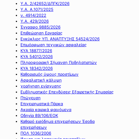
Υ.Α. 2/42652/ΔΠΓΚ/2026
Υ.Α. Α.1071/2025
ν. 4914/2022
Υ.Α. 429/2026
Έγγραφο 9885/2026
Επιθεώρηση Εργασίας
Εγκύκλιος ΥΠ. ΑΝΑΠΤΥΞΗΣ 54524/2026
Επιμόρφωση τεχνικών ασφαλείας
ΚΥΑ 18877/2026
ΚΥΑ 54012/2026
Πληροφοριακή Σήμανση Ποδηλατιστών
ΚΥΑ 18342/2026
Καθορισμός ύψους προστίμων
Ασφαλιστική κάλυψη
χορήγηση ενίσχυσης
Εμβληματικές Επενδύσεις Εξαιρετικής Σημασίας
Πτώχευση
Επιχειρηματικά Πάρκα
Ακραία καιρικά φαινόμενα
Οδηγία 89/106/ΕΟΚ
Καθαρό εισόδημα επιχειρήσεων Έσοδα
επιχειρήσεων
ΠΟΛ 1036/2006
Ιδρυση και λειτουργία εργοταξίων