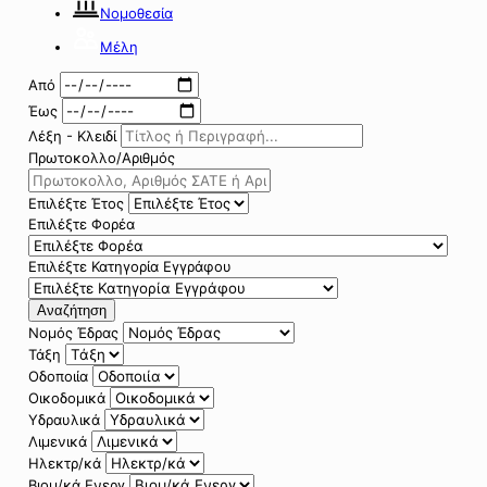
Νομοθεσία
Μέλη
Από
Έως
Λέξη - Κλειδί
Πρωτοκολλο/Αριθμός
Επιλέξτε Έτος
Επιλέξτε Φορέα
Επιλέξτε Κατηγορία Εγγράφου
Αναζήτηση
Νομός Έδρας
Τάξη
Οδοποιία
Οικοδομικά
Υδραυλικά
Λιμενικά
Ηλεκτρ/κά
Βιομ/κά Ενεργ