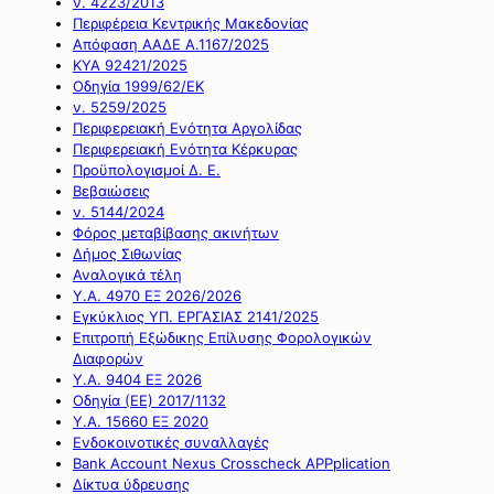
ν. 4223/2013
Περιφέρεια Κεντρικής Μακεδονίας
Απόφαση ΑΑΔΕ Α.1167/2025
ΚΥΑ 92421/2025
Οδηγία 1999/62/ΕΚ
ν. 5259/2025
Περιφερειακή Ενότητα Αργολίδας
Περιφερειακή Ενότητα Κέρκυρας
Προϋπολογισμοί Δ. Ε.
Βεβαιώσεις
ν. 5144/2024
Φόρος μεταβίβασης ακινήτων
Δήμος Σιθωνίας
Αναλογικά τέλη
Υ.Α. 4970 ΕΞ 2026/2026
Εγκύκλιος ΥΠ. ΕΡΓΑΣΙΑΣ 2141/2025
Επιτροπή Εξώδικης Επίλυσης Φορολογικών
Διαφορών
Υ.Α. 9404 ΕΞ 2026
Οδηγία (ΕΕ) 2017/1132
Υ.Α. 15660 ΕΞ 2020
Ενδοκοινοτικές συναλλαγές
Bank Account Nexus Crosscheck APPplication
Δίκτυα ύδρευσης