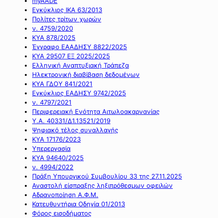
myAADE
Εγκύκλιος ΙΚΑ 63/2013
Πολίτες τρίτων χωρών
ν. 4759/2020
ΚΥΑ 878/2025
Έγγραφο ΕΑΑΔΗΣΥ 8822/2025
ΚΥΑ 29507 ΕΞ 2025/2025
Ελληνική Αναπτυξιακή Τράπεζα
Ηλεκτρονική διαβίβαση δεδομένων
ΚΥΑ ΓΔΟΥ 841/2021
Εγκύκλιος ΕΑΔΗΣΥ 9742/2025
ν. 4797/2021
Περιφερειακή Ενότητα Αιτωλοακαρνανίας
Υ.Α. 40331/Δ1.13521/2019
Ψηφιακό τέλος συναλλαγής
ΚΥΑ 17176/2023
Υπερεργασία
ΚΥΑ 94640/2025
ν. 4994/2022
Πράξη Υπουργικού Συμβουλίου 33 της 27.11.2025
Αναστολή είσπραξης ληξιπρόθεσμων οφειλών
Αδρανοποίηση Α.Φ.Μ.
Κατευθυντήρια Οδηγία 01/2013
Φόρος εισοδήματος