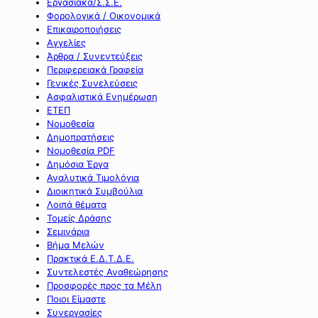
Εργασιακά/Σ.Σ.Ε.
Φορολογικά / Οικονομικά
Επικαιροποιήσεις
Αγγελίες
Άρθρα / Συνεντεύξεις
Περιφερειακά Γραφεία
Γενικές Συνελεύσεις
Ασφαλιστικά Ενημέρωση
ΕΤΕΠ
Νομοθεσία
Δημοπρατήσεις
Νομοθεσία PDF
Δημόσια Έργα
Αναλυτικά Τιμολόγια
Διοικητικά Συμβούλια
Λοιπά θέματα
Τομείς Δράσης
Σεμινάρια
Βήμα Μελών
Πρακτικά Ε.Δ.Τ.Δ.Ε.
Συντελεστές Αναθεώρησης
Προσφορές προς τα Μέλη
Ποιοι Είμαστε
Συνεργασίες