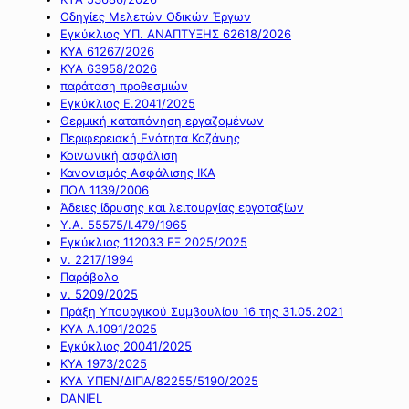
Οδηγίες Μελετών Οδικών Έργων
Εγκύκλιος ΥΠ. ΑΝΑΠΤΥΞΗΣ 62618/2026
ΚΥΑ 61267/2026
ΚΥΑ 63958/2026
παράταση προθεσμιών
Εγκύκλιος Ε.2041/2025
Θερμική καταπόνηση εργαζομένων
Περιφερειακή Ενότητα Κοζάνης
Κοινωνική ασφάλιση
Κανονισμός Ασφάλισης ΙΚΑ
ΠΟΛ 1139/2006
Άδειες ίδρυσης και λειτουργίας εργοταξίων
Υ.Α. 55575/Ι.479/1965
Εγκύκλιος 112033 ΕΞ 2025/2025
ν. 2217/1994
Παράβολο
ν. 5209/2025
Πράξη Υπουργικού Συμβουλίου 16 της 31.05.2021
ΚΥΑ Α.1091/2025
Εγκύκλιος 20041/2025
ΚΥΑ 1973/2025
ΚΥΑ ΥΠΕΝ/ΔΙΠΑ/82255/5190/2025
DANIEL