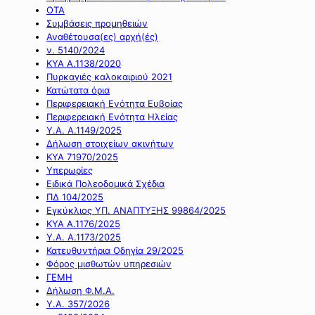
ΟΤΑ
Συμβάσεις προμηθειών
Αναθέτουσα(ες) αρχή(ές)
ν. 5140/2024
ΚΥΑ Α.1138/2020
Πυρκαγιές καλοκαιριού 2021
Κατώτατα όρια
Περιφερειακή Ενότητα Ευβοίας
Περιφερειακή Ενότητα Ηλείας
Υ.Α. Α.1149/2025
Δήλωση στοιχείων ακινήτων
ΚΥΑ 71970/2025
Υπερωρίες
Ειδικά Πολεοδομικά Σχέδια
ΠΔ 104/2025
Εγκύκλιος ΥΠ. ΑΝΑΠΤΥΞΗΣ 99864/2025
ΚΥΑ Α.1176/2025
Υ.Α. Α.1173/2025
Κατευθυντήρια Οδηγία 29/2025
Φόρος μισθωτών υπηρεσιών
ΓΕΜΗ
Δήλωση Φ.Μ.Α.
Υ.Α. 357/2026