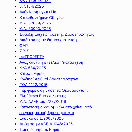
ΚΥΑ 43903/2022
ν. 5184/2025
Ανάκληση εγκυκλίου
Κατευθυντήριες Οδηγίες
Υ.Α. 32689/2025
Υ.Α. 33093/2025
Έναρξη Επιχειρηματικής Δραστηριότητας
Διαδικασίες με διαπραγμάτευση
ΦΜΥ
Ζ.Υ.Σ.
myPROPERTY
Αναγκαστική εκτέλεση/κατάσχεση
ΚΥΑ 534/2025
Κατολισθήσεις
Κωδικοί Αριθμοί Δραστηριοτήτων
ΠΟΛ 1122/2015
Περιφερειακή Ενότητα Θεσσαλονίκης
Ελεύθεροι Επαγγελματίες
Υ.Α. ΔΑΕΕ/οικ.2287/2016
Κατάσταση οικονομικών στοιχείων από
επιχειρηματική δραστηριότητα
Εγκύκλιος Ε.2005/2026
Απόφαση ΑΑΔΕ Α.1048/2026
Τιμές ζώνης σε Ευρώ