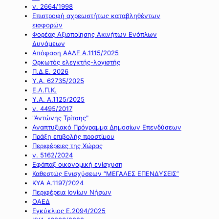
ν. 2664/1998
Επιστροφή αχρεωστήτως καταβληθέντων
εισφορών
Φορέας Αξιοποίησης Ακινήτων Ενόπλων
Δυνάμεων
Απόφαση ΑΑΔΕ Α.1115/2025
Ορκωτός ελεγκτής-λογιστής
Π.Δ.Ε. 2026
Υ.Α. 62735/2025
Ε.Λ.Π.Κ.
Υ.Α. Α.1125/2025
ν. 4495/2017
"Αντώνης Τρίτσης"
Αναπτυξιακό Πρόγραμμα Δημοσίων Επενδύσεων
Πράξη επιβολής προστίμου
Περιφέρειες της Χώρας
ν. 5162/2024
Εφάπαξ οικονομική ενίσχυση
Καθεστώς Ενισχύσεων “ΜΕΓΑΛΕΣ ΕΠΕΝΔΥΣΕΙΣ”
ΚΥΑ Α.1197/2024
Περιφέρεια Ιονίων Νήσων
ΟΑΕΔ
Εγκύκλιος Ε.2094/2025