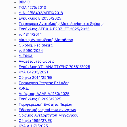
ΒΙΒΛΙΟ Ι
ΠΟΛ 1275/2013
Υ.Α. 2/58493/ΔΠΓΚ/2018
Εγκύκλιος Ε.2055/2025
Περιφέρεια Ανατολικής Μακεδονίας και Θράκης
Εγκύκλιος ΔΕΕΦ Α Ε2071 ΕΞ 2025/2025
ν. 4314/2014
Δίκαιη Αναπτυξιακή Μετάβαση
Οικοδομικές άδειες
ν. 5090/2024
e-ΕΦΚΑ
Αναθέτοντες φορείς
Εγκύκλιος ΥΠ. ΑΝΑΠΤΥΞΗΣ 79581/2025
ΚΥΑ 64233/2021
Οδηγία 2014/25/ΕΕ
Περιφέρεια Στερεάς Ελλάδας
Κ.Φ.Ε.
Απόφαση ΑΑΔΕ Α.1150/2025
Εγκύκλιος Ε.2096/2025
Περιφερειακή Ενότητα Πιερίας
Ειδικός φόρος επί των ακινήτων
Ορισμός Ανεξάρτητου Μηχανικού
Οδηγία 1999/37/ΕΚ
ΚΥΑ Α.1171/2025