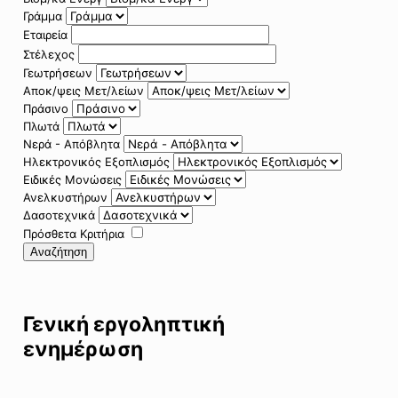
Γράμμα
Εταιρεία
Στέλεχος
Γεωτρήσεων
Αποκ/ψεις Μετ/λείων
Πράσινο
Πλωτά
Νερά - Απόβλητα
Ηλεκτρονικός Εξοπλισμός
Ειδικές Μονώσεις
Ανελκυστήρων
Δασοτεχνικά
Πρόσθετα Κριτήρια
Αναζήτηση
Γενική εργοληπτική
ενημέρωση