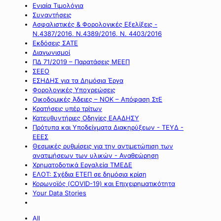
Ενιαία Τιμολόγια
Συναντήσεις
Ασφαλιστικές & Φορολογικές Εξελίξεις -
Ν.4387/2016, Ν.4389/2016, Ν. 4403/2016
Εκδόσεις ΣΑΤΕ
Διαγωνισμοί
ΠΔ 71/2019 – Παρατάσεις ΜΕΕΠ
ΣΕΕΟ
ΕΣΗΔΗΣ για τα Δημόσια Έργα
Φορολογικές Υποχρεώσεις
Οικοδομικές Άδειες – ΝΟΚ – Απόφαση ΣτΕ
Κρατήσεις υπέρ τρίτων
Κατευθυντήριες Οδηγίες ΕΑΑΔΗΣΥ
Πρότυπα και Υποδείγματα Διακηρύξεων - ΤΕΥΔ -
ΕΕΕΣ
Θεσμικές ρυθμίσεις για την αντιμετώπιση των
ανατιμήσεων των υλικών - Αναθεώρηση
Χρηματοδοτικά Εργαλεία ΤΜΕΔΕ
ΕΛΟΤ: Σχέδια ΕΤΕΠ σε δημόσια κρίση
Κορωνοϊός (COVID-19) και Επιχειρηματικότητα
Your Data Stories
All