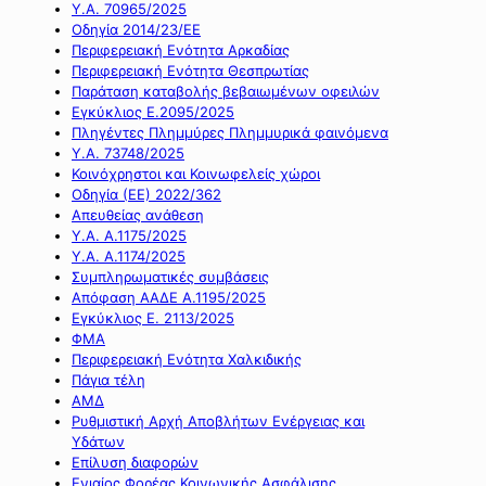
Υ.Α. 70965/2025
Οδηγία 2014/23/ΕΕ
Περιφερειακή Ενότητα Αρκαδίας
Περιφερειακή Ενότητα Θεσπρωτίας
Παράταση καταβολής βεβαιωμένων οφειλών
Εγκύκλιος Ε.2095/2025
Πληγέντες Πλημμύρες Πλημμυρικά φαινόμενα
Υ.Α. 73748/2025
Κοινόχρηστοι και Κοινωφελείς χώροι
Οδηγία (ΕΕ) 2022/362
Απευθείας ανάθεση
Υ.Α. Α.1175/2025
Υ.Α. Α.1174/2025
Συμπληρωματικές συμβάσεις
Απόφαση ΑΑΔΕ Α.1195/2025
Εγκύκλιος Ε. 2113/2025
ΦΜΑ
Περιφερειακή Ενότητα Χαλκιδικής
Πάγια τέλη
ΑΜΔ
Ρυθμιστική Αρχή Αποβλήτων Ενέργειας και
Υδάτων
Επίλυση διαφορών
Ενιαίος Φορέας Κοινωνικής Ασφάλισης