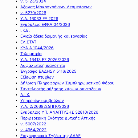
ν. 5123/2024
Άξονας Μακροχρόνιων Δεσμεύσεων
ν. 5270/2026
Υ.Α. 16033 ΕΞ 2026
Εγκύκλιος ΕΦΚΑ 04/2026
Ι.Κ.Ε.
Ενιαία άδεια διαμονής και εργασίας
ΕΛ.ΣΤΑΤ.
ΚΥΑ Α.1044/2026
Τηλεμετρία
Υ.Α. 16413 ΕΞ 2026/2026
Ασφαλιστική ικανότητα
Έγγραφο ΕΑΔΗΣΥ 5116/2025
Εξίσωση πτυχίων
Δήλωση Πληροφοριών Συμπληρωματικού Φόρου
Συντελεστής αύξησης κύριων συντάξεων
Λ.Ι.Χ.
Υπηρεσίες συμβούλων
Υ.Α. 2/26682/ΔΠΓΚ/2026
Εγκύκλιος ΥΠ. ΑΝΑΠΤΥΞΗΣ 32810/2026
Περιφερειακή Ενότητα Δυτικής Αττικής
ν. 5007/2022
ν. 4964/2022
Επιχειρησιακό Σχέδιο της ΑΑΔΕ