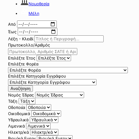
Νομοθεσία
Μέλη
Από
Έως
Λέξη - Κλειδί
Πρωτοκολλο/Αριθμός
Επιλέξτε Έτος
Επιλέξτε Φορέα
Επιλέξτε Κατηγορία Εγγράφου
Αναζήτηση
Νομός Έδρας
Τάξη
Οδοποιία
Οικοδομικά
Υδραυλικά
Λιμενικά
Ηλεκτρ/κά
Βιομ/κά Ενεργ