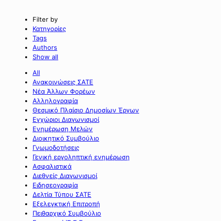
Filter by
Κατηγορίες
Tags
Authors
Show all
All
Ανακοινώσεις ΣΑΤΕ
Νέα Άλλων Φορέων
Αλληλογραφία
Θεσμικό Πλαίσιο Δημοσίων Έργων
Εγχώριοι Διαγωνισμοί
Ενημέρωση Μελών
Διοικητικό Συμβούλιο
Γνωμοδοτήσεις
Γενική εργοληπτική ενημέρωση
Ασφαλιστικά
Διεθνείς Διαγωνισμοί
Ειδησεογραφία
Δελτία Τύπου ΣΑΤΕ
Εξελεγκτική Επιτροπή
Πειθαρχικό Συμβούλιο