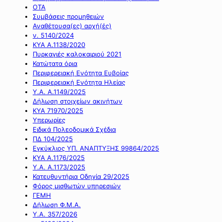
ΟΤΑ
Συμβάσεις προμηθειών
Αναθέτουσα(ες) αρχή(ές)
ν. 5140/2024
ΚΥΑ Α.1138/2020
Πυρκαγιές καλοκαιριού 2021
Κατώτατα όρια
Περιφερειακή Ενότητα Ευβοίας
Περιφερειακή Ενότητα Ηλείας
Υ.Α. Α.1149/2025
Δήλωση στοιχείων ακινήτων
ΚΥΑ 71970/2025
Υπερωρίες
Ειδικά Πολεοδομικά Σχέδια
ΠΔ 104/2025
Εγκύκλιος ΥΠ. ΑΝΑΠΤΥΞΗΣ 99864/2025
ΚΥΑ Α.1176/2025
Υ.Α. Α.1173/2025
Κατευθυντήρια Οδηγία 29/2025
Φόρος μισθωτών υπηρεσιών
ΓΕΜΗ
Δήλωση Φ.Μ.Α.
Υ.Α. 357/2026