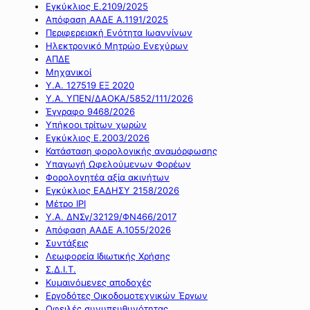
Εγκύκλιος Ε.2109/2025
Απόφαση ΑΑΔΕ Α.1191/2025
Περιφερειακή Ενότητα Ιωαννίνων
Ηλεκτρονικό Μητρώο Ενεχύρων
ΑΠΔΕ
Μηχανικοί
Υ.Α. 127519 ΕΞ 2020
Υ.Α. ΥΠΕΝ/ΔΑΟΚΑ/5852/111/2026
Έγγραφο 9468/2026
Υπήκοοι τρίτων χωρών
Εγκύκλιος Ε.2003/2026
Κατάσταση φορολογικής αναμόρφωσης
Υπαγωγή Ωφελούμενων Φορέων
Φορολογητέα αξία ακινήτων
Εγκύκλιος ΕΑΔΗΣΥ 2158/2026
Μέτρο IPI
Υ.Α. ΔΝΣγ/32129/ΦΝ466/2017
Απόφαση ΑΑΔΕ Α.1055/2026
Συντάξεις
Λεωφορεία Ιδιωτικής Χρήσης
Σ.Δ.Ι.Τ.
Κυμαινόμενες αποδοχές
Εργοδότες Οικοδομοτεχνικών Έργων
Οφειλές συνυπευθυνότητας