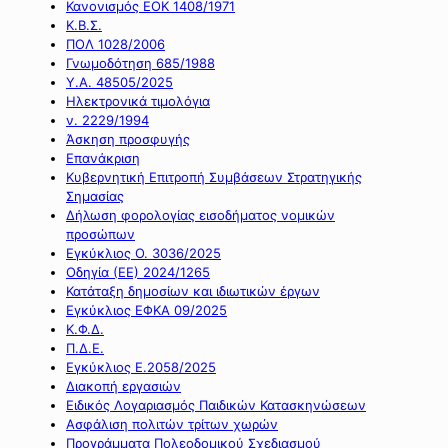
Κανονισμός ΕΟΚ 1408/1971
Κ.Β.Σ.
ΠΟΛ 1028/2006
Γνωμοδότηση 685/1988
Υ.Α. 48505/2025
Ηλεκτρονικά τιμολόγια
ν. 2229/1994
Άσκηση προσφυγής
Επανάκριση
Κυβερνητική Επιτροπή Συμβάσεων Στρατηγικής
Σημασίας
Δήλωση φορολογίας εισοδήματος νομικών
προσώπων
Εγκύκλιος Ο. 3036/2025
Οδηγία (ΕΕ) 2024/1265
Κατάταξη δημοσίων και ιδιωτικών έργων
Εγκύκλιος ΕΦΚΑ 09/2025
Κ.Φ.Δ.
Π.Δ.Ε.
Εγκύκλιος Ε.2058/2025
Διακοπή εργασιών
Ειδικός Λογαριασμός Παιδικών Κατασκηνώσεων
Ασφάλιση πολιτών τρίτων χωρών
Προγράμματα Πολεοδομικού Σχεδιασμού