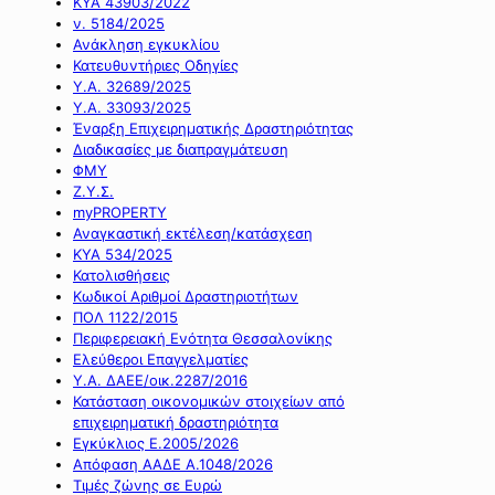
ΚΥΑ 43903/2022
ν. 5184/2025
Ανάκληση εγκυκλίου
Κατευθυντήριες Οδηγίες
Υ.Α. 32689/2025
Υ.Α. 33093/2025
Έναρξη Επιχειρηματικής Δραστηριότητας
Διαδικασίες με διαπραγμάτευση
ΦΜΥ
Ζ.Υ.Σ.
myPROPERTY
Αναγκαστική εκτέλεση/κατάσχεση
ΚΥΑ 534/2025
Κατολισθήσεις
Κωδικοί Αριθμοί Δραστηριοτήτων
ΠΟΛ 1122/2015
Περιφερειακή Ενότητα Θεσσαλονίκης
Ελεύθεροι Επαγγελματίες
Υ.Α. ΔΑΕΕ/οικ.2287/2016
Κατάσταση οικονομικών στοιχείων από
επιχειρηματική δραστηριότητα
Εγκύκλιος Ε.2005/2026
Απόφαση ΑΑΔΕ Α.1048/2026
Τιμές ζώνης σε Ευρώ