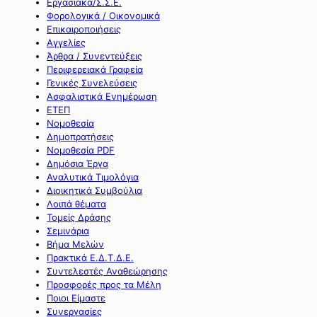
Εργασιακά/Σ.Σ.Ε.
Φορολογικά / Οικονομικά
Επικαιροποιήσεις
Αγγελίες
Άρθρα / Συνεντεύξεις
Περιφερειακά Γραφεία
Γενικές Συνελεύσεις
Ασφαλιστικά Ενημέρωση
ΕΤΕΠ
Νομοθεσία
Δημοπρατήσεις
Νομοθεσία PDF
Δημόσια Έργα
Αναλυτικά Τιμολόγια
Διοικητικά Συμβούλια
Λοιπά θέματα
Τομείς Δράσης
Σεμινάρια
Βήμα Μελών
Πρακτικά Ε.Δ.Τ.Δ.Ε.
Συντελεστές Αναθεώρησης
Προσφορές προς τα Μέλη
Ποιοι Είμαστε
Συνεργασίες