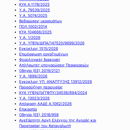
ΚΥΑ Α.1178/2025
Υ.Α. 79539/2025
Υ.Α. 5074/2025
Βεβαιώσεις μερισμάτων
ΠΟΛ.1002/2014
ΚΥΑ 104666/2025
Υ.Α. 1/2026
Υ.Α. ΥΠΕΝ/ΔΙΠΑ/147520/9699/2026
Εγκύκλιος 1515/2026
Επιμόρφωση εργαζομένων
Φορολογικές διαφορές
Απλήρωτες υποχρεώσεις Περιφερειών
Οδηγία (ΕΕ) 2019/2121
Υ.Α. 1899/2026
Εγκύκλιος ΥΠ. ΑΝΑΠΤΥΞΗΣ 13912/2026
Προσαύξηση περιουσίας
ΚΥΑ ΥΠΕΝ/ΓρΓΓΦΠΥ/34536/894/2024
Υ.Α. 13023/2026
Απόφαση ΑΑΔΕ Α.1062/2026
Επικαρπία
Οδηγία (ΕΕ) 2018/958
Ανεξάρτητη Αρχή Ελέγχου της Αγοράς και
Προστασίας του Καταναλωτή