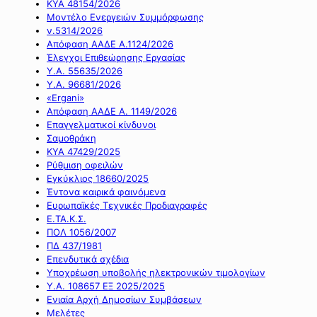
ΚΥΑ 48154/2026
Μοντέλο Ενεργειών Συμμόρφωσης
ν.5314/2026
Απόφαση ΑΑΔΕ Α.1124/2026
Έλεγχοι Επιθεώρησης Εργασίας
Υ.Α. 55635/2026
Υ.Α. 96681/2026
«Ergani»
Απόφαση ΑΑΔΕ Α. 1149/2026
Επαγγελματικοί κίνδυνοι
Σαμοθράκη
ΚΥΑ 47429/2025
Ρύθμιση οφειλών
Εγκύκλιος 18660/2025
Έντονα καιρικά φαινόμενα
Ευρωπαϊκές Τεχνικές Προδιαγραφές
Ε.ΤΑ.Κ.Σ.
ΠΟΛ 1056/2007
ΠΔ 437/1981
Επενδυτικά σχέδια
Υποχρέωση υποβολής ηλεκτρονικών τιμολογίων
Υ.Α. 108657 ΕΞ 2025/2025
Ενιαία Αρχή Δημοσίων Συμβάσεων
Μελέτες