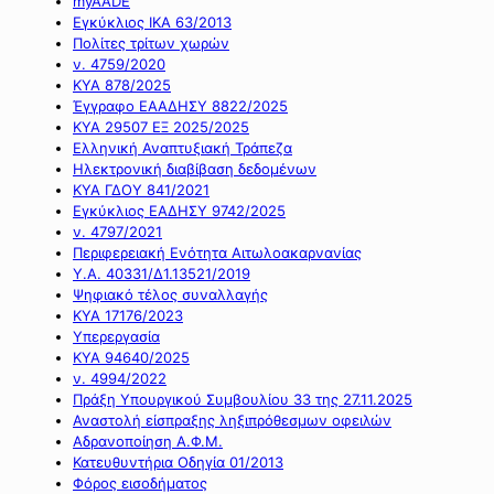
myAADE
Εγκύκλιος ΙΚΑ 63/2013
Πολίτες τρίτων χωρών
ν. 4759/2020
ΚΥΑ 878/2025
Έγγραφο ΕΑΑΔΗΣΥ 8822/2025
ΚΥΑ 29507 ΕΞ 2025/2025
Ελληνική Αναπτυξιακή Τράπεζα
Ηλεκτρονική διαβίβαση δεδομένων
ΚΥΑ ΓΔΟΥ 841/2021
Εγκύκλιος ΕΑΔΗΣΥ 9742/2025
ν. 4797/2021
Περιφερειακή Ενότητα Αιτωλοακαρνανίας
Υ.Α. 40331/Δ1.13521/2019
Ψηφιακό τέλος συναλλαγής
ΚΥΑ 17176/2023
Υπερεργασία
ΚΥΑ 94640/2025
ν. 4994/2022
Πράξη Υπουργικού Συμβουλίου 33 της 27.11.2025
Αναστολή είσπραξης ληξιπρόθεσμων οφειλών
Αδρανοποίηση Α.Φ.Μ.
Κατευθυντήρια Οδηγία 01/2013
Φόρος εισοδήματος