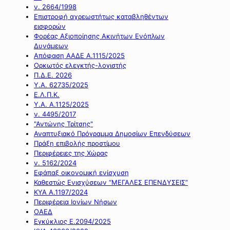
ν. 2664/1998
Επιστροφή αχρεωστήτως καταβληθέντων
εισφορών
Φορέας Αξιοποίησης Ακινήτων Ενόπλων
Δυνάμεων
Απόφαση ΑΑΔΕ Α.1115/2025
Ορκωτός ελεγκτής-λογιστής
Π.Δ.Ε. 2026
Υ.Α. 62735/2025
Ε.Λ.Π.Κ.
Υ.Α. Α.1125/2025
ν. 4495/2017
"Αντώνης Τρίτσης"
Αναπτυξιακό Πρόγραμμα Δημοσίων Επενδύσεων
Πράξη επιβολής προστίμου
Περιφέρειες της Χώρας
ν. 5162/2024
Εφάπαξ οικονομική ενίσχυση
Καθεστώς Ενισχύσεων “ΜΕΓΑΛΕΣ ΕΠΕΝΔΥΣΕΙΣ”
ΚΥΑ Α.1197/2024
Περιφέρεια Ιονίων Νήσων
ΟΑΕΔ
Εγκύκλιος Ε.2094/2025