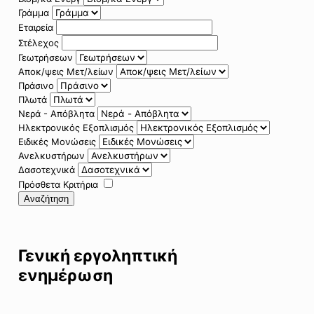
Γράμμα
Εταιρεία
Στέλεχος
Γεωτρήσεων
Αποκ/ψεις Μετ/λείων
Πράσινο
Πλωτά
Νερά - Απόβλητα
Ηλεκτρονικός Εξοπλισμός
Ειδικές Μονώσεις
Ανελκυστήρων
Δασοτεχνικά
Πρόσθετα Κριτήρια
Αναζήτηση
Γενική εργοληπτική
ενημέρωση