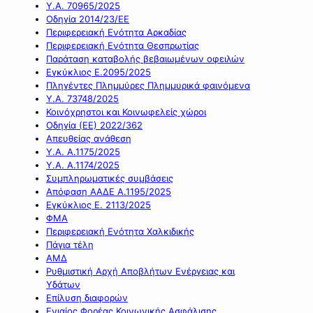
Υ.Α. 70965/2025
Οδηγία 2014/23/ΕΕ
Περιφερειακή Ενότητα Αρκαδίας
Περιφερειακή Ενότητα Θεσπρωτίας
Παράταση καταβολής βεβαιωμένων οφειλών
Εγκύκλιος Ε.2095/2025
Πληγέντες Πλημμύρες Πλημμυρικά φαινόμενα
Υ.Α. 73748/2025
Κοινόχρηστοι και Κοινωφελείς χώροι
Οδηγία (ΕΕ) 2022/362
Απευθείας ανάθεση
Υ.Α. Α.1175/2025
Υ.Α. Α.1174/2025
Συμπληρωματικές συμβάσεις
Απόφαση ΑΑΔΕ Α.1195/2025
Εγκύκλιος Ε. 2113/2025
ΦΜΑ
Περιφερειακή Ενότητα Χαλκιδικής
Πάγια τέλη
ΑΜΔ
Ρυθμιστική Αρχή Αποβλήτων Ενέργειας και
Υδάτων
Επίλυση διαφορών
Ενιαίος Φορέας Κοινωνικής Ασφάλισης