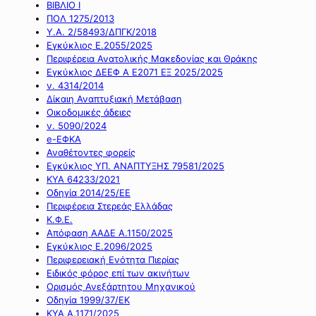
ΒΙΒΛΙΟ Ι
ΠΟΛ 1275/2013
Υ.Α. 2/58493/ΔΠΓΚ/2018
Εγκύκλιος Ε.2055/2025
Περιφέρεια Ανατολικής Μακεδονίας και Θράκης
Εγκύκλιος ΔΕΕΦ Α Ε2071 ΕΞ 2025/2025
ν. 4314/2014
Δίκαιη Αναπτυξιακή Μετάβαση
Οικοδομικές άδειες
ν. 5090/2024
e-ΕΦΚΑ
Αναθέτοντες φορείς
Εγκύκλιος ΥΠ. ΑΝΑΠΤΥΞΗΣ 79581/2025
ΚΥΑ 64233/2021
Οδηγία 2014/25/ΕΕ
Περιφέρεια Στερεάς Ελλάδας
Κ.Φ.Ε.
Απόφαση ΑΑΔΕ Α.1150/2025
Εγκύκλιος Ε.2096/2025
Περιφερειακή Ενότητα Πιερίας
Ειδικός φόρος επί των ακινήτων
Ορισμός Ανεξάρτητου Μηχανικού
Οδηγία 1999/37/ΕΚ
ΚΥΑ Α.1171/2025