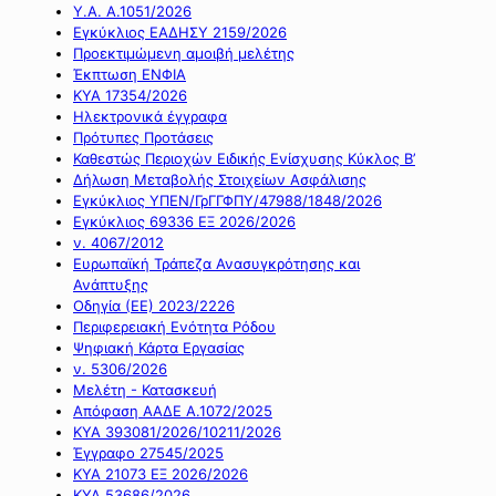
Υ.Α. Α.1051/2026
Εγκύκλιος ΕΑΔΗΣΥ 2159/2026
Προεκτιμώμενη αμοιβή μελέτης
Έκπτωση ΕΝΦΙΑ
ΚΥΑ 17354/2026
Ηλεκτρονικά έγγραφα
Πρότυπες Προτάσεις
Καθεστώς Περιοχών Ειδικής Ενίσχυσης Κύκλος Β’
Δήλωση Μεταβολής Στοιχείων Ασφάλισης
Εγκύκλιος ΥΠΕΝ/ΓρΓΓΦΠΥ/47988/1848/2026
Εγκύκλιος 69336 ΕΞ 2026/2026
ν. 4067/2012
Ευρωπαϊκή Τράπεζα Ανασυγκρότησης και
Ανάπτυξης
Οδηγία (ΕΕ) 2023/2226
Περιφερειακή Ενότητα Ρόδου
Ψηφιακή Κάρτα Εργασίας
ν. 5306/2026
Μελέτη - Κατασκευή
Απόφαση ΑΑΔΕ Α.1072/2025
ΚΥΑ 393081/2026/10211/2026
Έγγραφο 27545/2025
ΚΥΑ 21073 ΕΞ 2026/2026
ΚΥΑ 53686/2026