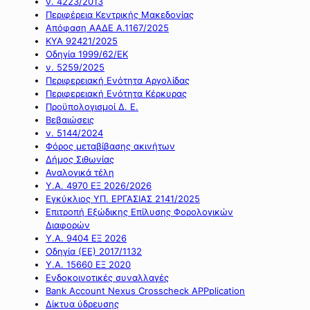
ν. 4223/2013
Περιφέρεια Κεντρικής Μακεδονίας
Απόφαση ΑΑΔΕ Α.1167/2025
ΚΥΑ 92421/2025
Οδηγία 1999/62/ΕΚ
ν. 5259/2025
Περιφερειακή Ενότητα Αργολίδας
Περιφερειακή Ενότητα Κέρκυρας
Προϋπολογισμοί Δ. Ε.
Βεβαιώσεις
ν. 5144/2024
Φόρος μεταβίβασης ακινήτων
Δήμος Σιθωνίας
Αναλογικά τέλη
Υ.Α. 4970 ΕΞ 2026/2026
Εγκύκλιος ΥΠ. ΕΡΓΑΣΙΑΣ 2141/2025
Επιτροπή Εξώδικης Επίλυσης Φορολογικών
Διαφορών
Υ.Α. 9404 ΕΞ 2026
Οδηγία (ΕΕ) 2017/1132
Υ.Α. 15660 ΕΞ 2020
Ενδοκοινοτικές συναλλαγές
Bank Account Nexus Crosscheck APPplication
Δίκτυα ύδρευσης