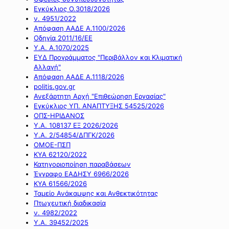
Εγκύκλιος Ο.3018/2026
ν. 4951/2022
Απόφαση ΑΑΔΕ Α.1100/2026
Οδηγία 2011/16/ΕΕ
Υ.Α. Α.1070/2025
ΕΥΔ Προγράμματος "Περιβάλλον και Κλιματική
Αλλαγή"
Απόφαση ΑΑΔΕ Α.1118/2026
politis.gov.gr
Ανεξάρτητη Αρχή "Επιθεώρηση Εργασίας"
Εγκύκλιος ΥΠ. ΑΝΑΠΤΥΞΗΣ 54525/2026
ΟΠΣ-ΗΡΙΔΑΝΟΣ
Υ.Α. 108137 ΕΞ 2026/2026
Υ.Α. 2/54854/ΔΠΓΚ/2026
ΟΜΟΕ-ΠΣΠ
ΚΥΑ 62120/2022
Κατηγοριοποίηση παραβάσεων
Έγγραφο ΕΑΔΗΣΥ 6966/2026
ΚΥΑ 61566/2026
Ταμείο Ανάκαμψης και Ανθεκτικότητας
Πτωχευτική διαδικασία
ν. 4982/2022
Υ.Α. 39452/2025