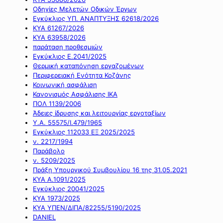
Οδηγίες Μελετών Οδικών Έργων
Εγκύκλιος ΥΠ. ΑΝΑΠΤΥΞΗΣ 62618/2026
ΚΥΑ 61267/2026
ΚΥΑ 63958/2026
παράταση προθεσμιών
Εγκύκλιος Ε.2041/2025
Θερμική καταπόνηση εργαζομένων
Περιφερειακή Ενότητα Κοζάνης
Κοινωνική ασφάλιση
Κανονισμός Ασφάλισης ΙΚΑ
ΠΟΛ 1139/2006
Άδειες ίδρυσης και λειτουργίας εργοταξίων
Υ.Α. 55575/Ι.479/1965
Εγκύκλιος 112033 ΕΞ 2025/2025
ν. 2217/1994
Παράβολο
ν. 5209/2025
Πράξη Υπουργικού Συμβουλίου 16 της 31.05.2021
ΚΥΑ Α.1091/2025
Εγκύκλιος 20041/2025
ΚΥΑ 1973/2025
ΚΥΑ ΥΠΕΝ/ΔΙΠΑ/82255/5190/2025
DANIEL