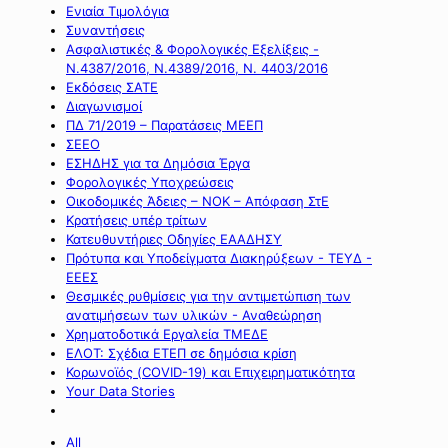
Ενιαία Τιμολόγια
Συναντήσεις
Ασφαλιστικές & Φορολογικές Εξελίξεις -
Ν.4387/2016, Ν.4389/2016, Ν. 4403/2016
Εκδόσεις ΣΑΤΕ
Διαγωνισμοί
ΠΔ 71/2019 – Παρατάσεις ΜΕΕΠ
ΣΕΕΟ
ΕΣΗΔΗΣ για τα Δημόσια Έργα
Φορολογικές Υποχρεώσεις
Οικοδομικές Άδειες – ΝΟΚ – Απόφαση ΣτΕ
Κρατήσεις υπέρ τρίτων
Κατευθυντήριες Οδηγίες ΕΑΑΔΗΣΥ
Πρότυπα και Υποδείγματα Διακηρύξεων - ΤΕΥΔ -
ΕΕΕΣ
Θεσμικές ρυθμίσεις για την αντιμετώπιση των
ανατιμήσεων των υλικών - Αναθεώρηση
Χρηματοδοτικά Εργαλεία ΤΜΕΔΕ
ΕΛΟΤ: Σχέδια ΕΤΕΠ σε δημόσια κρίση
Κορωνοϊός (COVID-19) και Επιχειρηματικότητα
Your Data Stories
All