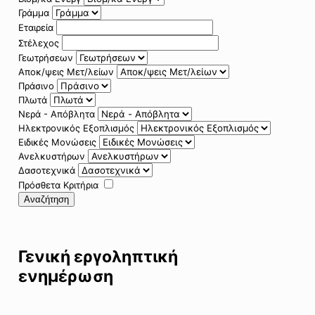
Γράμμα
Εταιρεία
Στέλεχος
Γεωτρήσεων
Αποκ/ψεις Μετ/λείων
Πράσινο
Πλωτά
Νερά - Απόβλητα
Ηλεκτρονικός Εξοπλισμός
Ειδικές Μονώσεις
Ανελκυστήρων
Δασοτεχνικά
Πρόσθετα Κριτήρια
Αναζήτηση
Γενική εργοληπτική
ενημέρωση