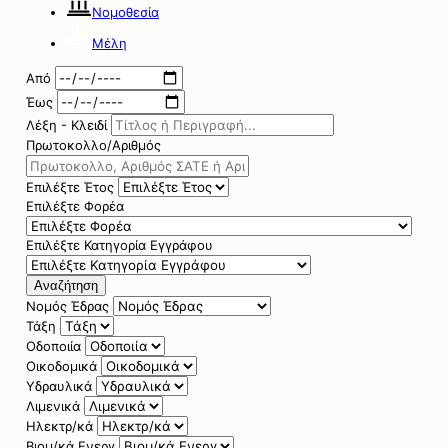
Νομοθεσία
Μέλη
Από
Έως
Λέξη - Κλειδί
Πρωτοκολλο/Αριθμός
Επιλέξτε Έτος
Επιλέξτε Φορέα
Επιλέξτε Κατηγορία Εγγράφου
Αναζήτηση
Νομός Έδρας
Τάξη
Οδοποιία
Οικοδομικά
Υδραυλικά
Λιμενικά
Ηλεκτρ/κά
Βιομ/κά Ενεργ