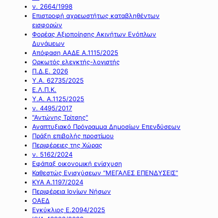
ν. 2664/1998
Επιστροφή αχρεωστήτως καταβληθέντων
εισφορών
Φορέας Αξιοποίησης Ακινήτων Ενόπλων
Δυνάμεων
Απόφαση ΑΑΔΕ Α.1115/2025
Ορκωτός ελεγκτής-λογιστής
Π.Δ.Ε. 2026
Υ.Α. 62735/2025
Ε.Λ.Π.Κ.
Υ.Α. Α.1125/2025
ν. 4495/2017
"Αντώνης Τρίτσης"
Αναπτυξιακό Πρόγραμμα Δημοσίων Επενδύσεων
Πράξη επιβολής προστίμου
Περιφέρειες της Χώρας
ν. 5162/2024
Εφάπαξ οικονομική ενίσχυση
Καθεστώς Ενισχύσεων “ΜΕΓΑΛΕΣ ΕΠΕΝΔΥΣΕΙΣ”
ΚΥΑ Α.1197/2024
Περιφέρεια Ιονίων Νήσων
ΟΑΕΔ
Εγκύκλιος Ε.2094/2025