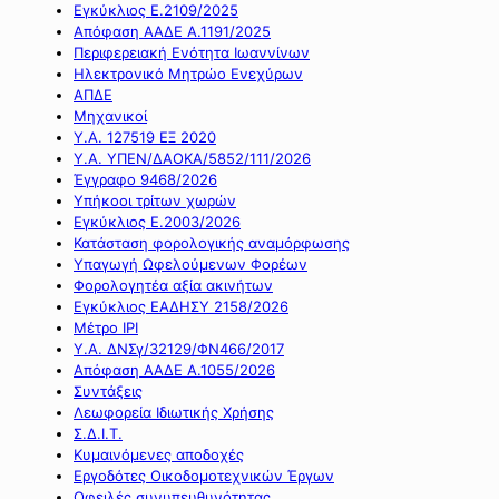
Εγκύκλιος Ε.2109/2025
Απόφαση ΑΑΔΕ Α.1191/2025
Περιφερειακή Ενότητα Ιωαννίνων
Ηλεκτρονικό Μητρώο Ενεχύρων
ΑΠΔΕ
Μηχανικοί
Υ.Α. 127519 ΕΞ 2020
Υ.Α. ΥΠΕΝ/ΔΑΟΚΑ/5852/111/2026
Έγγραφο 9468/2026
Υπήκοοι τρίτων χωρών
Εγκύκλιος Ε.2003/2026
Κατάσταση φορολογικής αναμόρφωσης
Υπαγωγή Ωφελούμενων Φορέων
Φορολογητέα αξία ακινήτων
Εγκύκλιος ΕΑΔΗΣΥ 2158/2026
Μέτρο IPI
Υ.Α. ΔΝΣγ/32129/ΦΝ466/2017
Απόφαση ΑΑΔΕ Α.1055/2026
Συντάξεις
Λεωφορεία Ιδιωτικής Χρήσης
Σ.Δ.Ι.Τ.
Κυμαινόμενες αποδοχές
Εργοδότες Οικοδομοτεχνικών Έργων
Οφειλές συνυπευθυνότητας