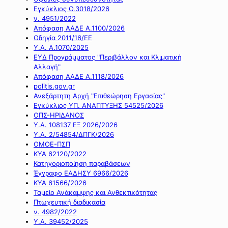
Εγκύκλιος Ο.3018/2026
ν. 4951/2022
Απόφαση ΑΑΔΕ Α.1100/2026
Οδηγία 2011/16/ΕΕ
Υ.Α. Α.1070/2025
ΕΥΔ Προγράμματος "Περιβάλλον και Κλιματική
Αλλαγή"
Απόφαση ΑΑΔΕ Α.1118/2026
politis.gov.gr
Ανεξάρτητη Αρχή "Επιθεώρηση Εργασίας"
Εγκύκλιος ΥΠ. ΑΝΑΠΤΥΞΗΣ 54525/2026
ΟΠΣ-ΗΡΙΔΑΝΟΣ
Υ.Α. 108137 ΕΞ 2026/2026
Υ.Α. 2/54854/ΔΠΓΚ/2026
ΟΜΟΕ-ΠΣΠ
ΚΥΑ 62120/2022
Κατηγοριοποίηση παραβάσεων
Έγγραφο ΕΑΔΗΣΥ 6966/2026
ΚΥΑ 61566/2026
Ταμείο Ανάκαμψης και Ανθεκτικότητας
Πτωχευτική διαδικασία
ν. 4982/2022
Υ.Α. 39452/2025