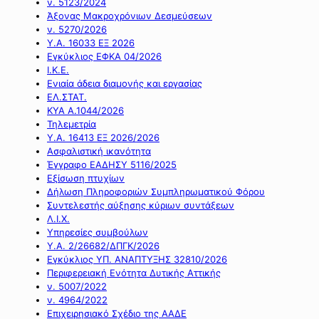
ν. 5123/2024
Άξονας Μακροχρόνιων Δεσμεύσεων
ν. 5270/2026
Υ.Α. 16033 ΕΞ 2026
Εγκύκλιος ΕΦΚΑ 04/2026
Ι.Κ.Ε.
Ενιαία άδεια διαμονής και εργασίας
ΕΛ.ΣΤΑΤ.
ΚΥΑ Α.1044/2026
Τηλεμετρία
Υ.Α. 16413 ΕΞ 2026/2026
Ασφαλιστική ικανότητα
Έγγραφο ΕΑΔΗΣΥ 5116/2025
Εξίσωση πτυχίων
Δήλωση Πληροφοριών Συμπληρωματικού Φόρου
Συντελεστής αύξησης κύριων συντάξεων
Λ.Ι.Χ.
Υπηρεσίες συμβούλων
Υ.Α. 2/26682/ΔΠΓΚ/2026
Εγκύκλιος ΥΠ. ΑΝΑΠΤΥΞΗΣ 32810/2026
Περιφερειακή Ενότητα Δυτικής Αττικής
ν. 5007/2022
ν. 4964/2022
Επιχειρησιακό Σχέδιο της ΑΑΔΕ