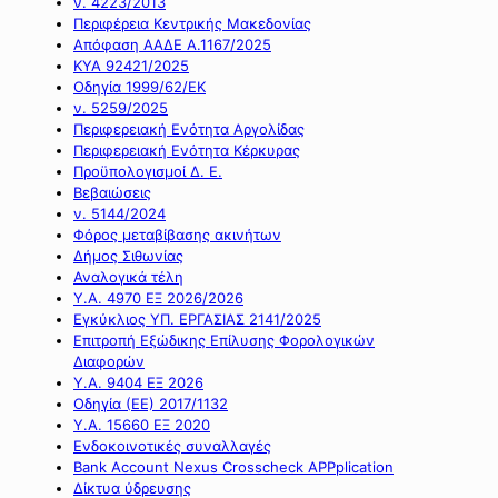
ν. 4223/2013
Περιφέρεια Κεντρικής Μακεδονίας
Απόφαση ΑΑΔΕ Α.1167/2025
ΚΥΑ 92421/2025
Οδηγία 1999/62/ΕΚ
ν. 5259/2025
Περιφερειακή Ενότητα Αργολίδας
Περιφερειακή Ενότητα Κέρκυρας
Προϋπολογισμοί Δ. Ε.
Βεβαιώσεις
ν. 5144/2024
Φόρος μεταβίβασης ακινήτων
Δήμος Σιθωνίας
Αναλογικά τέλη
Υ.Α. 4970 ΕΞ 2026/2026
Εγκύκλιος ΥΠ. ΕΡΓΑΣΙΑΣ 2141/2025
Επιτροπή Εξώδικης Επίλυσης Φορολογικών
Διαφορών
Υ.Α. 9404 ΕΞ 2026
Οδηγία (ΕΕ) 2017/1132
Υ.Α. 15660 ΕΞ 2020
Ενδοκοινοτικές συναλλαγές
Bank Account Nexus Crosscheck APPplication
Δίκτυα ύδρευσης