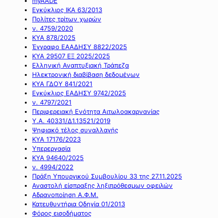
myAADE
Εγκύκλιος ΙΚΑ 63/2013
Πολίτες τρίτων χωρών
ν. 4759/2020
ΚΥΑ 878/2025
Έγγραφο ΕΑΑΔΗΣΥ 8822/2025
ΚΥΑ 29507 ΕΞ 2025/2025
Ελληνική Αναπτυξιακή Τράπεζα
Ηλεκτρονική διαβίβαση δεδομένων
ΚΥΑ ΓΔΟΥ 841/2021
Εγκύκλιος ΕΑΔΗΣΥ 9742/2025
ν. 4797/2021
Περιφερειακή Ενότητα Αιτωλοακαρνανίας
Υ.Α. 40331/Δ1.13521/2019
Ψηφιακό τέλος συναλλαγής
ΚΥΑ 17176/2023
Υπερεργασία
ΚΥΑ 94640/2025
ν. 4994/2022
Πράξη Υπουργικού Συμβουλίου 33 της 27.11.2025
Αναστολή είσπραξης ληξιπρόθεσμων οφειλών
Αδρανοποίηση Α.Φ.Μ.
Κατευθυντήρια Οδηγία 01/2013
Φόρος εισοδήματος