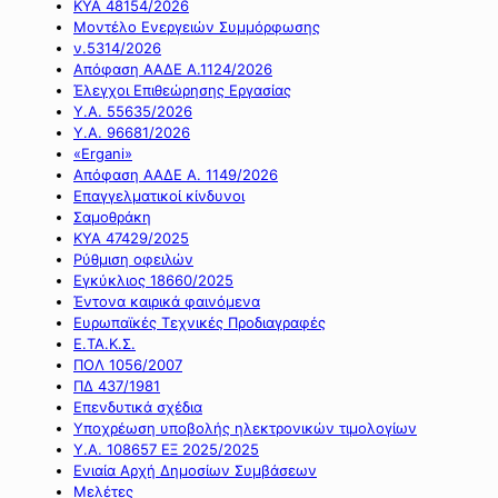
ΚΥΑ 48154/2026
Μοντέλο Ενεργειών Συμμόρφωσης
ν.5314/2026
Απόφαση ΑΑΔΕ Α.1124/2026
Έλεγχοι Επιθεώρησης Εργασίας
Υ.Α. 55635/2026
Υ.Α. 96681/2026
«Ergani»
Απόφαση ΑΑΔΕ Α. 1149/2026
Επαγγελματικοί κίνδυνοι
Σαμοθράκη
ΚΥΑ 47429/2025
Ρύθμιση οφειλών
Εγκύκλιος 18660/2025
Έντονα καιρικά φαινόμενα
Ευρωπαϊκές Τεχνικές Προδιαγραφές
Ε.ΤΑ.Κ.Σ.
ΠΟΛ 1056/2007
ΠΔ 437/1981
Επενδυτικά σχέδια
Υποχρέωση υποβολής ηλεκτρονικών τιμολογίων
Υ.Α. 108657 ΕΞ 2025/2025
Ενιαία Αρχή Δημοσίων Συμβάσεων
Μελέτες