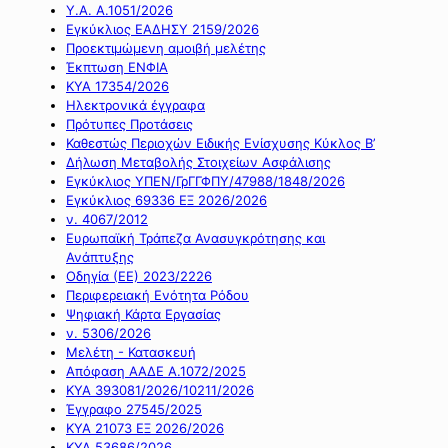
Υ.Α. Α.1051/2026
Εγκύκλιος ΕΑΔΗΣΥ 2159/2026
Προεκτιμώμενη αμοιβή μελέτης
Έκπτωση ΕΝΦΙΑ
ΚΥΑ 17354/2026
Ηλεκτρονικά έγγραφα
Πρότυπες Προτάσεις
Καθεστώς Περιοχών Ειδικής Ενίσχυσης Κύκλος Β’
Δήλωση Μεταβολής Στοιχείων Ασφάλισης
Εγκύκλιος ΥΠΕΝ/ΓρΓΓΦΠΥ/47988/1848/2026
Εγκύκλιος 69336 ΕΞ 2026/2026
ν. 4067/2012
Ευρωπαϊκή Τράπεζα Ανασυγκρότησης και
Ανάπτυξης
Οδηγία (ΕΕ) 2023/2226
Περιφερειακή Ενότητα Ρόδου
Ψηφιακή Κάρτα Εργασίας
ν. 5306/2026
Μελέτη - Κατασκευή
Απόφαση ΑΑΔΕ Α.1072/2025
ΚΥΑ 393081/2026/10211/2026
Έγγραφο 27545/2025
ΚΥΑ 21073 ΕΞ 2026/2026
ΚΥΑ 53686/2026