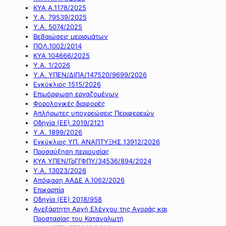
ΚΥΑ Α.1178/2025
Υ.Α. 79539/2025
Υ.Α. 5074/2025
Βεβαιώσεις μερισμάτων
ΠΟΛ.1002/2014
ΚΥΑ 104666/2025
Υ.Α. 1/2026
Υ.Α. ΥΠΕΝ/ΔΙΠΑ/147520/9699/2026
Εγκύκλιος 1515/2026
Επιμόρφωση εργαζομένων
Φορολογικές διαφορές
Απλήρωτες υποχρεώσεις Περιφερειών
Οδηγία (ΕΕ) 2019/2121
Υ.Α. 1899/2026
Εγκύκλιος ΥΠ. ΑΝΑΠΤΥΞΗΣ 13912/2026
Προσαύξηση περιουσίας
ΚΥΑ ΥΠΕΝ/ΓρΓΓΦΠΥ/34536/894/2024
Υ.Α. 13023/2026
Απόφαση ΑΑΔΕ Α.1062/2026
Επικαρπία
Οδηγία (ΕΕ) 2018/958
Ανεξάρτητη Αρχή Ελέγχου της Αγοράς και
Προστασίας του Καταναλωτή