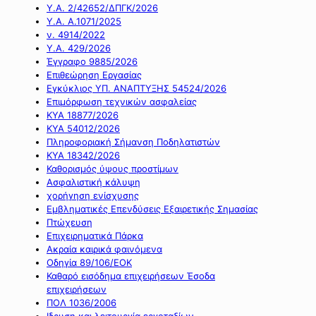
Υ.Α. 2/42652/ΔΠΓΚ/2026
Υ.Α. Α.1071/2025
ν. 4914/2022
Υ.Α. 429/2026
Έγγραφο 9885/2026
Επιθεώρηση Εργασίας
Εγκύκλιος ΥΠ. ΑΝΑΠΤΥΞΗΣ 54524/2026
Επιμόρφωση τεχνικών ασφαλείας
ΚΥΑ 18877/2026
ΚΥΑ 54012/2026
Πληροφοριακή Σήμανση Ποδηλατιστών
ΚΥΑ 18342/2026
Καθορισμός ύψους προστίμων
Ασφαλιστική κάλυψη
χορήγηση ενίσχυσης
Εμβληματικές Επενδύσεις Εξαιρετικής Σημασίας
Πτώχευση
Επιχειρηματικά Πάρκα
Ακραία καιρικά φαινόμενα
Οδηγία 89/106/ΕΟΚ
Καθαρό εισόδημα επιχειρήσεων Έσοδα
επιχειρήσεων
ΠΟΛ 1036/2006
Ιδρυση και λειτουργία εργοταξίων