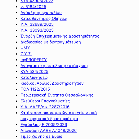
ΚΥΑ 43903/2022
ν. 5184/2025
Ανάκληση εγκυκλίου
Κατευθυντήριες Οδηγίες
Υ.Α. 32689/2025
Υ.Α. 33093/2025
Έναρξη Επιχειρηματικής Δραστηριότητας
Διαδικασίες με διαπραγμάτευση
ΦΜΥ
Ζ.Υ.Σ.
myPROPERTY
Αναγκαστική εκτέλεση/κατάσχεση
ΚΥΑ 534/2025
Κατολισθήσεις
Κωδικοί Αριθμοί Δραστηριοτήτων
ΠΟΛ 1122/2015
Περιφερειακή Ενότητα Θεσσαλονίκης
Ελεύθεροι Επαγγελματίες
Υ.Α. ΔΑΕΕ/οικ.2287/2016
Κατάσταση οικονομικών στοιχείων από
επιχειρηματική δραστηριότητα
Εγκύκλιος Ε.2005/2026
Απόφαση ΑΑΔΕ Α.1048/2026
Τιμές ζώνης σε Ευρώ