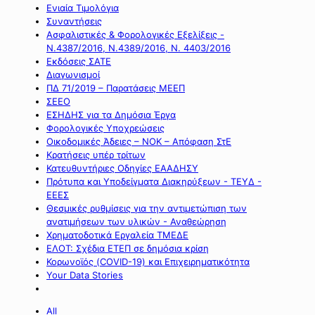
Ενιαία Τιμολόγια
Συναντήσεις
Ασφαλιστικές & Φορολογικές Εξελίξεις -
Ν.4387/2016, Ν.4389/2016, Ν. 4403/2016
Εκδόσεις ΣΑΤΕ
Διαγωνισμοί
ΠΔ 71/2019 – Παρατάσεις ΜΕΕΠ
ΣΕΕΟ
ΕΣΗΔΗΣ για τα Δημόσια Έργα
Φορολογικές Υποχρεώσεις
Οικοδομικές Άδειες – ΝΟΚ – Απόφαση ΣτΕ
Κρατήσεις υπέρ τρίτων
Κατευθυντήριες Οδηγίες ΕΑΑΔΗΣΥ
Πρότυπα και Υποδείγματα Διακηρύξεων - ΤΕΥΔ -
ΕΕΕΣ
Θεσμικές ρυθμίσεις για την αντιμετώπιση των
ανατιμήσεων των υλικών - Αναθεώρηση
Χρηματοδοτικά Εργαλεία ΤΜΕΔΕ
ΕΛΟΤ: Σχέδια ΕΤΕΠ σε δημόσια κρίση
Κορωνοϊός (COVID-19) και Επιχειρηματικότητα
Your Data Stories
All