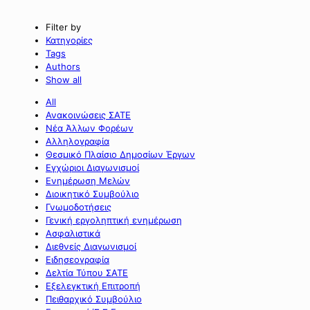
Filter by
Κατηγορίες
Tags
Authors
Show all
All
Ανακοινώσεις ΣΑΤΕ
Νέα Άλλων Φορέων
Αλληλογραφία
Θεσμικό Πλαίσιο Δημοσίων Έργων
Εγχώριοι Διαγωνισμοί
Ενημέρωση Μελών
Διοικητικό Συμβούλιο
Γνωμοδοτήσεις
Γενική εργοληπτική ενημέρωση
Ασφαλιστικά
Διεθνείς Διαγωνισμοί
Ειδησεογραφία
Δελτία Τύπου ΣΑΤΕ
Εξελεγκτική Επιτροπή
Πειθαρχικό Συμβούλιο