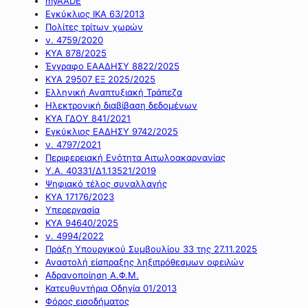
myAADE
Εγκύκλιος ΙΚΑ 63/2013
Πολίτες τρίτων χωρών
ν. 4759/2020
ΚΥΑ 878/2025
Έγγραφο ΕΑΑΔΗΣΥ 8822/2025
ΚΥΑ 29507 ΕΞ 2025/2025
Ελληνική Αναπτυξιακή Τράπεζα
Ηλεκτρονική διαβίβαση δεδομένων
ΚΥΑ ΓΔΟΥ 841/2021
Εγκύκλιος ΕΑΔΗΣΥ 9742/2025
ν. 4797/2021
Περιφερειακή Ενότητα Αιτωλοακαρνανίας
Υ.Α. 40331/Δ1.13521/2019
Ψηφιακό τέλος συναλλαγής
ΚΥΑ 17176/2023
Υπερεργασία
ΚΥΑ 94640/2025
ν. 4994/2022
Πράξη Υπουργικού Συμβουλίου 33 της 27.11.2025
Αναστολή είσπραξης ληξιπρόθεσμων οφειλών
Αδρανοποίηση Α.Φ.Μ.
Κατευθυντήρια Οδηγία 01/2013
Φόρος εισοδήματος