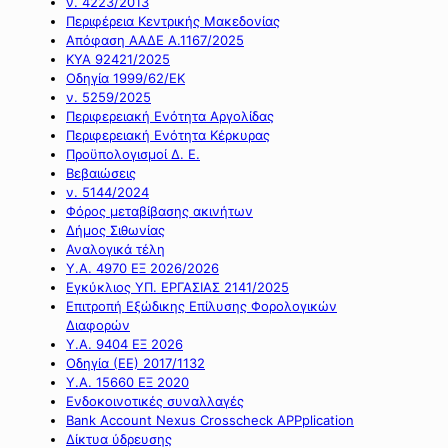
ν. 4223/2013
Περιφέρεια Κεντρικής Μακεδονίας
Απόφαση ΑΑΔΕ Α.1167/2025
ΚΥΑ 92421/2025
Οδηγία 1999/62/ΕΚ
ν. 5259/2025
Περιφερειακή Ενότητα Αργολίδας
Περιφερειακή Ενότητα Κέρκυρας
Προϋπολογισμοί Δ. Ε.
Βεβαιώσεις
ν. 5144/2024
Φόρος μεταβίβασης ακινήτων
Δήμος Σιθωνίας
Αναλογικά τέλη
Υ.Α. 4970 ΕΞ 2026/2026
Εγκύκλιος ΥΠ. ΕΡΓΑΣΙΑΣ 2141/2025
Επιτροπή Εξώδικης Επίλυσης Φορολογικών
Διαφορών
Υ.Α. 9404 ΕΞ 2026
Οδηγία (ΕΕ) 2017/1132
Υ.Α. 15660 ΕΞ 2020
Ενδοκοινοτικές συναλλαγές
Bank Account Nexus Crosscheck APPplication
Δίκτυα ύδρευσης