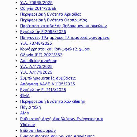
Υ.Α. 70965/2025
Οδηγία 2014/23/ΕΕ
Περιφερειακή Ενότητα Αρκαδίας
Περιφερειακή Ενότητα Θεσπρωτίας
Παράταση καταβολής βεβαιωμένων οφειλών
Εγκύκλιος Ε.2095/2025
Πληγέντες Πλημμύρες Πλημμυρικά φαινόμενα
Υ.Α. 73748/2025
Κοινόχρηστοι και Κοινωφελείς χώροι
Οδηγία (ΕΕ) 2022/362
Απευθείας ανάθεση
Υ.Α. Α.1175/2025
Υ.Α. Α.1174/2025
Συμπληρωματικές συμβάσεις
Απόφαση ΑΑΔΕ Α.1195/2025
Εγκύκλιος Ε. 2113/2025
ΦΜΑ
Περιφερειακή Ενότητα Χαλκιδικής
Πάγια τέλη
ΑΜΔ
Ρυθμιστική Αρχή Αποβλήτων Ενέργειας και
Υδάτων
Επίλυση διαφορών
Ενιαίος Φορέας Κοινωνικής Ασφάλισης