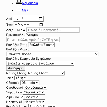
Νομοθεσία
Μέλη
Από
Έως
Λέξη - Κλειδί
Πρωτοκολλο/Αριθμός
Επιλέξτε Έτος
Επιλέξτε Φορέα
Επιλέξτε Κατηγορία Εγγράφου
Αναζήτηση
Νομός Έδρας
Τάξη
Οδοποιία
Οικοδομικά
Υδραυλικά
Λιμενικά
Ηλεκτρ/κά
Βιομ/κά Ενεργ