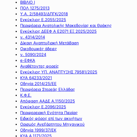
ΒΙΒΛΙΟ Ι
ΠΟΛ 1275/2013
Υ.Α. 2/58493/ΔΠΓΚ/2018
Εγκύκλιος Ε.2055/2025
Περιφέρεια Ανατολικής Μακεδονίας και Θράκης
Εγκύκλιος ΔΕΕΦ Α Ε2071 ΕΞ 2025/2025
ν. 4314/2014
Δίκαιη Αναπτυξιακή Μετάβαση
Οικοδομικές άδειες
ν. 5090/2024
e-ΕΦΚΑ
Αναθέτοντες φορείς
Εγκύκλιος ΥΠ. ΑΝΑΠΤΥΞΗΣ 79581/2025
ΚΥΑ 64233/2021
Οδηγία 2014/25/ΕΕ
Περιφέρεια Στερεάς Ελλάδας
Κ.Φ.Ε.
Απόφαση ΑΑΔΕ Α.1150/2025
Εγκύκλιος Ε.2096/2025
Περιφερειακή Ενότητα Πιερίας
Ειδικός φόρος επί των ακινήτων
Ορισμός Ανεξάρτητου Μηχανικού
Οδηγία 1999/37/ΕΚ
ΚΥΑ Α.1171/2025