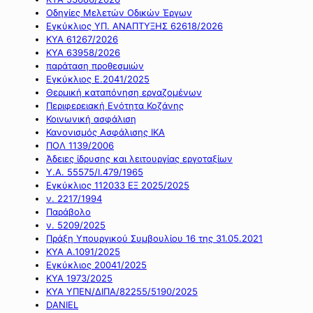
Οδηγίες Μελετών Οδικών Έργων
Εγκύκλιος ΥΠ. ΑΝΑΠΤΥΞΗΣ 62618/2026
ΚΥΑ 61267/2026
ΚΥΑ 63958/2026
παράταση προθεσμιών
Εγκύκλιος Ε.2041/2025
Θερμική καταπόνηση εργαζομένων
Περιφερειακή Ενότητα Κοζάνης
Κοινωνική ασφάλιση
Κανονισμός Ασφάλισης ΙΚΑ
ΠΟΛ 1139/2006
Άδειες ίδρυσης και λειτουργίας εργοταξίων
Υ.Α. 55575/Ι.479/1965
Εγκύκλιος 112033 ΕΞ 2025/2025
ν. 2217/1994
Παράβολο
ν. 5209/2025
Πράξη Υπουργικού Συμβουλίου 16 της 31.05.2021
ΚΥΑ Α.1091/2025
Εγκύκλιος 20041/2025
ΚΥΑ 1973/2025
ΚΥΑ ΥΠΕΝ/ΔΙΠΑ/82255/5190/2025
DANIEL