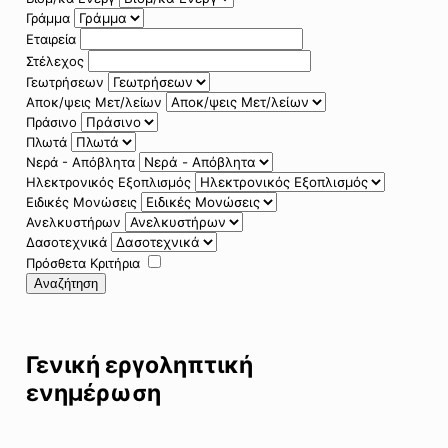
Γράμμα
Εταιρεία
Στέλεχος
Γεωτρήσεων
Αποκ/ψεις Μετ/λείων
Πράσινο
Πλωτά
Νερά - Απόβλητα
Ηλεκτρονικός Εξοπλισμός
Ειδικές Μονώσεις
Ανελκυστήρων
Δασοτεχνικά
Πρόσθετα Κριτήρια
Αναζήτηση
Γενική εργοληπτική
ενημέρωση