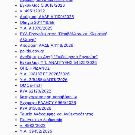
Εγκύκλιος Ο.3018/2026
ν. 4951/2022
Απόφαση ΑΑΔΕ Α.1100/2026
Οδηγία 2011/16/ΕΕ
Υ.Α. Α.1070/2025
ΕΥΔ Προγράμματος "Περιβάλλον και Κλιματική
Αλλαγή"
Απόφαση ΑΑΔΕ Α.1118/2026
politis.gov.gr
Ανεξάρτητη Αρχή "Επιθεώρηση Εργασίας"
Εγκύκλιος ΥΠ. ΑΝΑΠΤΥΞΗΣ 54525/2026
ΟΠΣ-ΗΡΙΔΑΝΟΣ
Υ.Α. 108137 ΕΞ 2026/2026
Υ.Α. 2/54854/ΔΠΓΚ/2026
ΟΜΟΕ-ΠΣΠ
ΚΥΑ 62120/2022
Κατηγοριοποίηση παραβάσεων
Έγγραφο ΕΑΔΗΣΥ 6966/2026
ΚΥΑ 61566/2026
Ταμείο Ανάκαμψης και Ανθεκτικότητας
Πτωχευτική διαδικασία
ν. 4982/2022
Υ.Α. 39452/2025