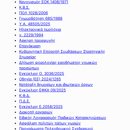
Κανονισμός ΕΟΚ 1408/1971
Κ.Β.Σ.
ΠΟΛ 1028/2006
Γνωμοδότηση 685/1988
Υ.Α. 48505/2025
Ηλεκτρονικά τιμολόγια
ν. 2229/1994
Άσκηση προσφυγής
Επανάκριση
Κυβερνητική Επιτροπή Συμβάσεων Στρατηγικής
Σημασίας
Δήλωση φορολογίας εισοδήματος νομικών
προσώπων
Εγκύκλιος Ο. 3036/2025
Οδηγία (ΕΕ) 2024/1265
Κατάταξη δημοσίων και ιδιωτικών έργων
Εγκύκλιος ΕΦΚΑ 09/2025
Κ.Φ.Δ.
Π.Δ.Ε.
Εγκύκλιος Ε.2058/2025
Διακοπή εργασιών
Ειδικός Λογαριασμός Παιδικών Κατασκηνώσεων
Ασφάλιση πολιτών τρίτων χωρών
Προγράμματα Πολεοδομικού Σχεδιασμού