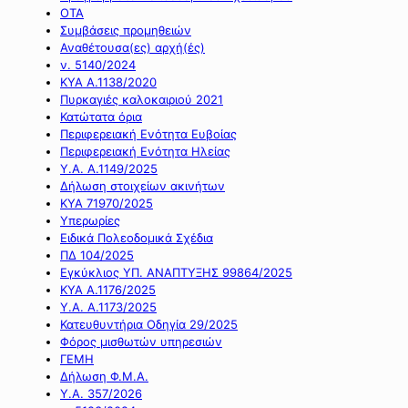
ΟΤΑ
Συμβάσεις προμηθειών
Αναθέτουσα(ες) αρχή(ές)
ν. 5140/2024
ΚΥΑ Α.1138/2020
Πυρκαγιές καλοκαιριού 2021
Κατώτατα όρια
Περιφερειακή Ενότητα Ευβοίας
Περιφερειακή Ενότητα Ηλείας
Υ.Α. Α.1149/2025
Δήλωση στοιχείων ακινήτων
ΚΥΑ 71970/2025
Υπερωρίες
Ειδικά Πολεοδομικά Σχέδια
ΠΔ 104/2025
Εγκύκλιος ΥΠ. ΑΝΑΠΤΥΞΗΣ 99864/2025
ΚΥΑ Α.1176/2025
Υ.Α. Α.1173/2025
Κατευθυντήρια Οδηγία 29/2025
Φόρος μισθωτών υπηρεσιών
ΓΕΜΗ
Δήλωση Φ.Μ.Α.
Υ.Α. 357/2026