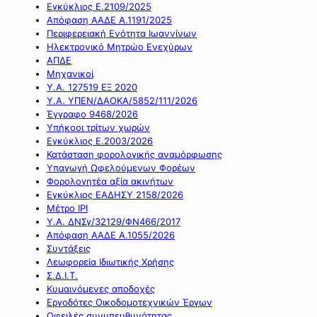
Εγκύκλιος Ε.2109/2025
Απόφαση ΑΑΔΕ Α.1191/2025
Περιφερειακή Ενότητα Ιωαννίνων
Ηλεκτρονικό Μητρώο Ενεχύρων
ΑΠΔΕ
Μηχανικοί
Υ.Α. 127519 ΕΞ 2020
Υ.Α. ΥΠΕΝ/ΔΑΟΚΑ/5852/111/2026
Έγγραφο 9468/2026
Υπήκοοι τρίτων χωρών
Εγκύκλιος Ε.2003/2026
Κατάσταση φορολογικής αναμόρφωσης
Υπαγωγή Ωφελούμενων Φορέων
Φορολογητέα αξία ακινήτων
Εγκύκλιος ΕΑΔΗΣΥ 2158/2026
Μέτρο IPI
Υ.Α. ΔΝΣγ/32129/ΦΝ466/2017
Απόφαση ΑΑΔΕ Α.1055/2026
Συντάξεις
Λεωφορεία Ιδιωτικής Χρήσης
Σ.Δ.Ι.Τ.
Κυμαινόμενες αποδοχές
Εργοδότες Οικοδομοτεχνικών Έργων
Οφειλές συνυπευθυνότητας