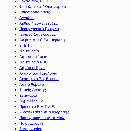
Εργασιακά/Σ.Σ.Ε.
Φορολογικά / Οικονομικά
Επικαιροποιήσεις
Αγγελίες
Άρθρα / Συνεντεύξεις
Περιφερειακά Γραφεία
Γενικές Συνελεύσεις
Ασφαλιστικά Ενημέρωση
ΕΤΕΠ
Νομοθεσία
Δημοπρατήσεις
Νομοθεσία PDF
Δημόσια Έργα
Αναλυτικά Τιμολόγια
Διοικητικά Συμβούλια
Λοιπά θέματα
Τομείς Δράσης
Σεμινάρια
Βήμα Μελών
Πρακτικά Ε.Δ.Τ.Δ.Ε.
Συντελεστές Αναθεώρησης
Προσφορές προς τα Μέλη
Ποιοι Είμαστε
Συνεργασίες