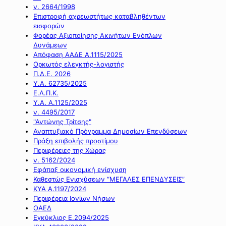
ν. 2664/1998
Επιστροφή αχρεωστήτως καταβληθέντων
εισφορών
Φορέας Αξιοποίησης Ακινήτων Ενόπλων
Δυνάμεων
Απόφαση ΑΑΔΕ Α.1115/2025
Ορκωτός ελεγκτής-λογιστής
Π.Δ.Ε. 2026
Υ.Α. 62735/2025
Ε.Λ.Π.Κ.
Υ.Α. Α.1125/2025
ν. 4495/2017
"Αντώνης Τρίτσης"
Αναπτυξιακό Πρόγραμμα Δημοσίων Επενδύσεων
Πράξη επιβολής προστίμου
Περιφέρειες της Χώρας
ν. 5162/2024
Εφάπαξ οικονομική ενίσχυση
Καθεστώς Ενισχύσεων “ΜΕΓΑΛΕΣ ΕΠΕΝΔΥΣΕΙΣ”
ΚΥΑ Α.1197/2024
Περιφέρεια Ιονίων Νήσων
ΟΑΕΔ
Εγκύκλιος Ε.2094/2025