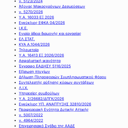
ν. 5123/2024
Άξονας Μακροχρόνιων Δεσμεύσεων
ν. 5270/2026
Υ.Α. 16033 ΕΞ 2026
Εγκύκλιος ΕΦΚΑ 04/2026
Ι.Κ.Ε.
Ενιαία άδεια διαμονής και εργασίας
ΕΛ.ΣΤΑΤ.
ΚΥΑ Α.1044/2026
Τηλεμετρία
Υ.Α. 16413 ΕΞ 2026/2026
Ασφαλιστική ικανότητα
Έγγραφο ΕΑΔΗΣΥ 5116/2025
Εξίσωση πτυχίων
Δήλωση Πληροφοριών Συμπληρωματικού Φόρου
Συντελεστής αύξησης κύριων συντάξεων
Λ.Ι.Χ.
Υπηρεσίες συμβούλων
Υ.Α. 2/26682/ΔΠΓΚ/2026
Εγκύκλιος ΥΠ. ΑΝΑΠΤΥΞΗΣ 32810/2026
Περιφερειακή Ενότητα Δυτικής Αττικής
ν. 5007/2022
ν. 4964/2022
Επιχειρησιακό Σχέδιο της ΑΑΔΕ