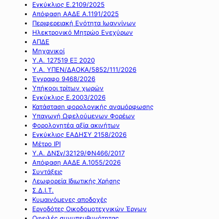
Εγκύκλιος Ε.2109/2025
Απόφαση ΑΑΔΕ Α.1191/2025
Περιφερειακή Ενότητα Ιωαννίνων
Ηλεκτρονικό Μητρώο Ενεχύρων
ΑΠΔΕ
Μηχανικοί
Υ.Α. 127519 ΕΞ 2020
Υ.Α. ΥΠΕΝ/ΔΑΟΚΑ/5852/111/2026
Έγγραφο 9468/2026
Υπήκοοι τρίτων χωρών
Εγκύκλιος Ε.2003/2026
Κατάσταση φορολογικής αναμόρφωσης
Υπαγωγή Ωφελούμενων Φορέων
Φορολογητέα αξία ακινήτων
Εγκύκλιος ΕΑΔΗΣΥ 2158/2026
Μέτρο IPI
Υ.Α. ΔΝΣγ/32129/ΦΝ466/2017
Απόφαση ΑΑΔΕ Α.1055/2026
Συντάξεις
Λεωφορεία Ιδιωτικής Χρήσης
Σ.Δ.Ι.Τ.
Κυμαινόμενες αποδοχές
Εργοδότες Οικοδομοτεχνικών Έργων
Οφειλές συνυπευθυνότητας