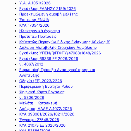
Υ.Α. Α.1051/2026
Εγκύκλιος ΕΑΔΗΣΥ 2159/2026
Προεκτιμώμενη αμοιβή μελέτης
Έκπτωση ΕΝΦΙΑ
ΚΥΑ 17354/2026
Ηλεκτρονικά έγγραφα
Πρότυπες Προτάσεις
Καθεστώς Περιοχών Ειδικής Ενίσχυσης Κύκλος Β’
Δήλωση Μεταβολής Στοιχείων Ασφάλισης
Εγκύκλιος ΥΠΕΝ/ΓρΓΓΦΠΥ/47988/1848/2026
Εγκύκλιος 69336 ΕΞ 2026/2026
ν. 4067/2012
Ευρωπαϊκή Τράπεζα Ανασυγκρότησης και
Ανάπτυξης
Οδηγία (ΕΕ) 2023/2226
Περιφερειακή Ενότητα Ρόδου
Ψηφιακή Κάρτα Εργασίας
ν. 5306/2026
Μελέτη - Κατασκευή
Απόφαση ΑΑΔΕ Α.1072/2025
ΚΥΑ 393081/2026/10211/2026
Έγγραφο 27545/2025
ΚΥΑ 21073 ΕΞ 2026/2026
ΚΥΑ 53686/2026