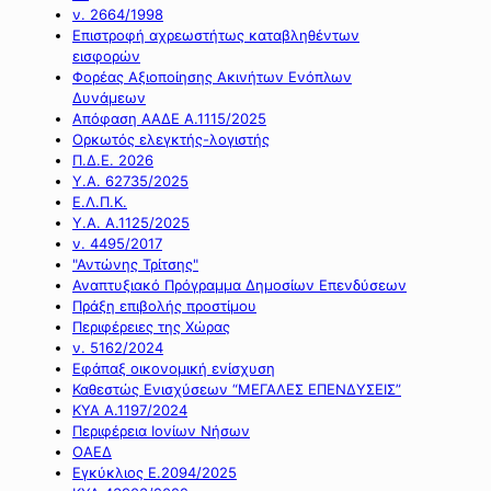
ν. 2664/1998
Επιστροφή αχρεωστήτως καταβληθέντων
εισφορών
Φορέας Αξιοποίησης Ακινήτων Ενόπλων
Δυνάμεων
Απόφαση ΑΑΔΕ Α.1115/2025
Ορκωτός ελεγκτής-λογιστής
Π.Δ.Ε. 2026
Υ.Α. 62735/2025
Ε.Λ.Π.Κ.
Υ.Α. Α.1125/2025
ν. 4495/2017
"Αντώνης Τρίτσης"
Αναπτυξιακό Πρόγραμμα Δημοσίων Επενδύσεων
Πράξη επιβολής προστίμου
Περιφέρειες της Χώρας
ν. 5162/2024
Εφάπαξ οικονομική ενίσχυση
Καθεστώς Ενισχύσεων “ΜΕΓΑΛΕΣ ΕΠΕΝΔΥΣΕΙΣ”
ΚΥΑ Α.1197/2024
Περιφέρεια Ιονίων Νήσων
ΟΑΕΔ
Εγκύκλιος Ε.2094/2025