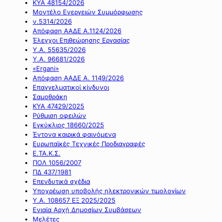
ΚΥΑ 48154/2026
Μοντέλο Ενεργειών Συμμόρφωσης
ν.5314/2026
Απόφαση ΑΑΔΕ Α.1124/2026
Έλεγχοι Επιθεώρησης Εργασίας
Υ.Α. 55635/2026
Υ.Α. 96681/2026
«Ergani»
Απόφαση ΑΑΔΕ Α. 1149/2026
Επαγγελματικοί κίνδυνοι
Σαμοθράκη
ΚΥΑ 47429/2025
Ρύθμιση οφειλών
Εγκύκλιος 18660/2025
Έντονα καιρικά φαινόμενα
Ευρωπαϊκές Τεχνικές Προδιαγραφές
Ε.ΤΑ.Κ.Σ.
ΠΟΛ 1056/2007
ΠΔ 437/1981
Επενδυτικά σχέδια
Υποχρέωση υποβολής ηλεκτρονικών τιμολογίων
Υ.Α. 108657 ΕΞ 2025/2025
Ενιαία Αρχή Δημοσίων Συμβάσεων
Μελέτες