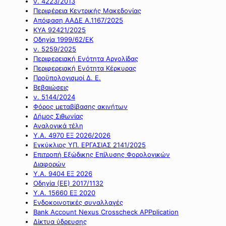
ν. 4223/2013
Περιφέρεια Κεντρικής Μακεδονίας
Απόφαση ΑΑΔΕ Α.1167/2025
ΚΥΑ 92421/2025
Οδηγία 1999/62/ΕΚ
ν. 5259/2025
Περιφερειακή Ενότητα Αργολίδας
Περιφερειακή Ενότητα Κέρκυρας
Προϋπολογισμοί Δ. Ε.
Βεβαιώσεις
ν. 5144/2024
Φόρος μεταβίβασης ακινήτων
Δήμος Σιθωνίας
Αναλογικά τέλη
Υ.Α. 4970 ΕΞ 2026/2026
Εγκύκλιος ΥΠ. ΕΡΓΑΣΙΑΣ 2141/2025
Επιτροπή Εξώδικης Επίλυσης Φορολογικών
Διαφορών
Υ.Α. 9404 ΕΞ 2026
Οδηγία (ΕΕ) 2017/1132
Υ.Α. 15660 ΕΞ 2020
Ενδοκοινοτικές συναλλαγές
Bank Account Nexus Crosscheck APPplication
Δίκτυα ύδρευσης