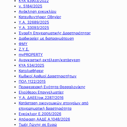
ΚΥΑ 43903/2022
ν. 5184/2025
Ανάκληση εγκυκλίου
Κατευθυντήριες Οδηγίες
Υ.Α. 32689/2025
Υ.Α. 33093/2025
Έναρξη Επιχειρηματικής Δραστηριότητας
Διαδικασίες με διαπραγμάτευση
ΦΜΥ
Ζ.Υ.Σ.
myPROPERTY
Αναγκαστική εκτέλεση/κατάσχεση
ΚΥΑ 534/2025
Κατολισθήσεις
Κωδικοί Αριθμοί Δραστηριοτήτων
ΠΟΛ 1122/2015
Περιφερειακή Ενότητα Θεσσαλονίκης
Ελεύθεροι Επαγγελματίες
Υ.Α. ΔΑΕΕ/οικ.2287/2016
Κατάσταση οικονομικών στοιχείων από
επιχειρηματική δραστηριότητα
Εγκύκλιος Ε.2005/2026
Απόφαση ΑΑΔΕ Α.1048/2026
Τιμές ζώνης σε Ευρώ