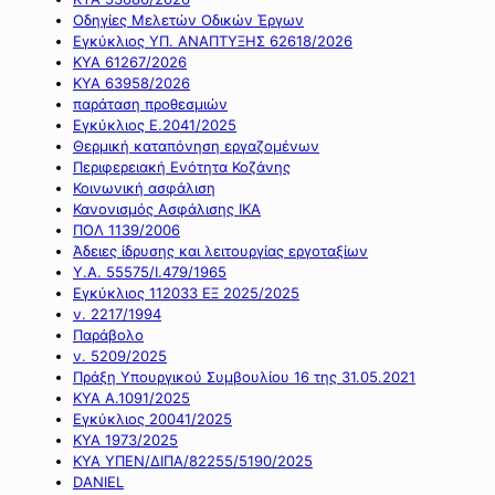
Οδηγίες Μελετών Οδικών Έργων
Εγκύκλιος ΥΠ. ΑΝΑΠΤΥΞΗΣ 62618/2026
ΚΥΑ 61267/2026
ΚΥΑ 63958/2026
παράταση προθεσμιών
Εγκύκλιος Ε.2041/2025
Θερμική καταπόνηση εργαζομένων
Περιφερειακή Ενότητα Κοζάνης
Κοινωνική ασφάλιση
Κανονισμός Ασφάλισης ΙΚΑ
ΠΟΛ 1139/2006
Άδειες ίδρυσης και λειτουργίας εργοταξίων
Υ.Α. 55575/Ι.479/1965
Εγκύκλιος 112033 ΕΞ 2025/2025
ν. 2217/1994
Παράβολο
ν. 5209/2025
Πράξη Υπουργικού Συμβουλίου 16 της 31.05.2021
ΚΥΑ Α.1091/2025
Εγκύκλιος 20041/2025
ΚΥΑ 1973/2025
ΚΥΑ ΥΠΕΝ/ΔΙΠΑ/82255/5190/2025
DANIEL