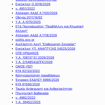
Εγκύκλιος Ο.3018/2026
ν. 4951/2022
Απόφαση ΑΑΔΕ Α.1100/2026
Οδηγία 2011/16/ΕΕ
Υ.Α. Α.1070/2025
ΕΥΔ Προγράμματος "Περιβάλλον και Κλιματική
Αλλαγή"
Απόφαση ΑΑΔΕ Α.1118/2026
politis.gov.gr
Ανεξάρτητη Αρχή "Επιθεώρηση Εργασίας"
Εγκύκλιος ΥΠ. ΑΝΑΠΤΥΞΗΣ 54525/2026
ΟΠΣ-ΗΡΙΔΑΝΟΣ
Υ.Α. 108137 ΕΞ 2026/2026
Υ.Α. 2/54854/ΔΠΓΚ/2026
ΟΜΟΕ-ΠΣΠ
ΚΥΑ 62120/2022
Κατηγοριοποίηση παραβάσεων
Έγγραφο ΕΑΔΗΣΥ 6966/2026
ΚΥΑ 61566/2026
Ταμείο Ανάκαμψης και Ανθεκτικότητας
Πτωχευτική διαδικασία
ν. 4982/2022
Υ.Α. 39452/2025