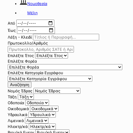
Νομοθεσία
Μέλη
Από
Έως
Λέξη - Κλειδί
Πρωτοκολλο/Αριθμός
Επιλέξτε Έτος
Επιλέξτε Φορέα
Επιλέξτε Κατηγορία Εγγράφου
Αναζήτηση
Νομός Έδρας
Τάξη
Οδοποιία
Οικοδομικά
Υδραυλικά
Λιμενικά
Ηλεκτρ/κά
Βιομ/κά Ενεργ