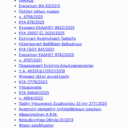
myAADE
Εγκύκλιος ΙΚΑ 63/2013
Πολίτες τρίτων χωρών
ν. 4759/2020
ΚΥΑ 878/2025
Έγγραφο ΕΑΑΔΗΣΥ 8822/2025
ΚΥΑ 29507 ΕΞ 2025/2025
Ελληνική Αναπτυξιακή Τράπεζα
Ηλεκτρονική διαβίβαση δεδομένων
ΚΥΑ ΓΔΟΥ 841/2021
Εγκύκλιος ΕΑΔΗΣΥ 9742/2025
ν. 4797/2021
Περιφερειακή Ενότητα Αιτωλοακαρνανίας
Υ.Α. 40331/Δ1.13521/2019
Ψηφιακό τέλος συναλλαγής
ΚΥΑ 17176/2023
Υπερεργασία
ΚΥΑ 94640/2025
ν. 4994/2022
Πράξη Υπουργικού Συμβουλίου 33 της 27.11.2025
Αναστολή είσπραξης ληξιπρόθεσμων οφειλών
Αδρανοποίηση Α.Φ.Μ.
Κατευθυντήρια Οδηγία 01/2013
Φόρος εισοδήματος