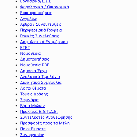
Εργασιακά/Σ.Σ.Ε.
Φορολογικά / Οικονομικά
Επικαιροποιήσεις
Αγγελίες
Άρθρα / Συνεντεύξεις
Περιφερειακά Γραφεία
Γενικές Συνελεύσεις
Ασφαλιστικά Ενημέρωση
ΕΤΕΠ
Νομοθεσία
Δημοπρατήσεις
Νομοθεσία PDF
Δημόσια Έργα
Αναλυτικά Τιμολόγια
Διοικητικά Συμβούλια
Λοιπά θέματα
Τομείς Δράσης
Σεμινάρια
Βήμα Μελών
Πρακτικά Ε.Δ.Τ.Δ.Ε.
Συντελεστές Αναθεώρησης
Προσφορές προς τα Μέλη
Ποιοι Είμαστε
Συνεργασίες