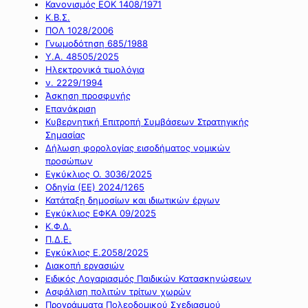
Κανονισμός ΕΟΚ 1408/1971
Κ.Β.Σ.
ΠΟΛ 1028/2006
Γνωμοδότηση 685/1988
Υ.Α. 48505/2025
Ηλεκτρονικά τιμολόγια
ν. 2229/1994
Άσκηση προσφυγής
Επανάκριση
Κυβερνητική Επιτροπή Συμβάσεων Στρατηγικής
Σημασίας
Δήλωση φορολογίας εισοδήματος νομικών
προσώπων
Εγκύκλιος Ο. 3036/2025
Οδηγία (ΕΕ) 2024/1265
Κατάταξη δημοσίων και ιδιωτικών έργων
Εγκύκλιος ΕΦΚΑ 09/2025
Κ.Φ.Δ.
Π.Δ.Ε.
Εγκύκλιος Ε.2058/2025
Διακοπή εργασιών
Ειδικός Λογαριασμός Παιδικών Κατασκηνώσεων
Ασφάλιση πολιτών τρίτων χωρών
Προγράμματα Πολεοδομικού Σχεδιασμού