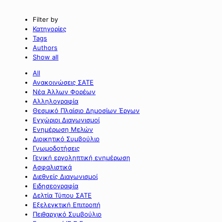
Filter by
Κατηγορίες
Tags
Authors
Show all
All
Ανακοινώσεις ΣΑΤΕ
Νέα Άλλων Φορέων
Αλληλογραφία
Θεσμικό Πλαίσιο Δημοσίων Έργων
Εγχώριοι Διαγωνισμοί
Ενημέρωση Μελών
Διοικητικό Συμβούλιο
Γνωμοδοτήσεις
Γενική εργοληπτική ενημέρωση
Ασφαλιστικά
Διεθνείς Διαγωνισμοί
Ειδησεογραφία
Δελτία Τύπου ΣΑΤΕ
Εξελεγκτική Επιτροπή
Πειθαρχικό Συμβούλιο