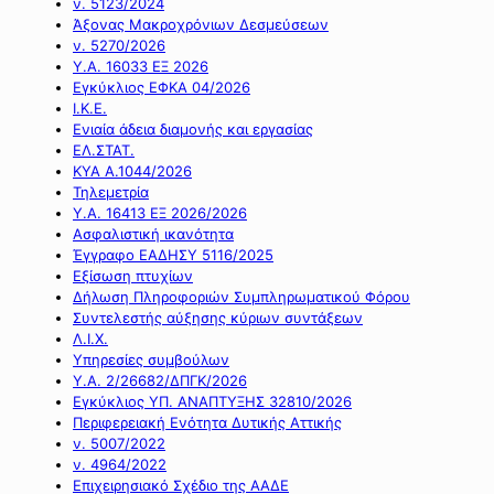
ν. 5123/2024
Άξονας Μακροχρόνιων Δεσμεύσεων
ν. 5270/2026
Υ.Α. 16033 ΕΞ 2026
Εγκύκλιος ΕΦΚΑ 04/2026
Ι.Κ.Ε.
Ενιαία άδεια διαμονής και εργασίας
ΕΛ.ΣΤΑΤ.
ΚΥΑ Α.1044/2026
Τηλεμετρία
Υ.Α. 16413 ΕΞ 2026/2026
Ασφαλιστική ικανότητα
Έγγραφο ΕΑΔΗΣΥ 5116/2025
Εξίσωση πτυχίων
Δήλωση Πληροφοριών Συμπληρωματικού Φόρου
Συντελεστής αύξησης κύριων συντάξεων
Λ.Ι.Χ.
Υπηρεσίες συμβούλων
Υ.Α. 2/26682/ΔΠΓΚ/2026
Εγκύκλιος ΥΠ. ΑΝΑΠΤΥΞΗΣ 32810/2026
Περιφερειακή Ενότητα Δυτικής Αττικής
ν. 5007/2022
ν. 4964/2022
Επιχειρησιακό Σχέδιο της ΑΑΔΕ