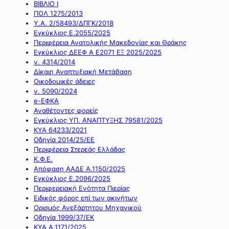
ΒΙΒΛΙΟ Ι
ΠΟΛ 1275/2013
Υ.Α. 2/58493/ΔΠΓΚ/2018
Εγκύκλιος Ε.2055/2025
Περιφέρεια Ανατολικής Μακεδονίας και Θράκης
Εγκύκλιος ΔΕΕΦ Α Ε2071 ΕΞ 2025/2025
ν. 4314/2014
Δίκαιη Αναπτυξιακή Μετάβαση
Οικοδομικές άδειες
ν. 5090/2024
e-ΕΦΚΑ
Αναθέτοντες φορείς
Εγκύκλιος ΥΠ. ΑΝΑΠΤΥΞΗΣ 79581/2025
ΚΥΑ 64233/2021
Οδηγία 2014/25/ΕΕ
Περιφέρεια Στερεάς Ελλάδας
Κ.Φ.Ε.
Απόφαση ΑΑΔΕ Α.1150/2025
Εγκύκλιος Ε.2096/2025
Περιφερειακή Ενότητα Πιερίας
Ειδικός φόρος επί των ακινήτων
Ορισμός Ανεξάρτητου Μηχανικού
Οδηγία 1999/37/ΕΚ
ΚΥΑ Α.1171/2025