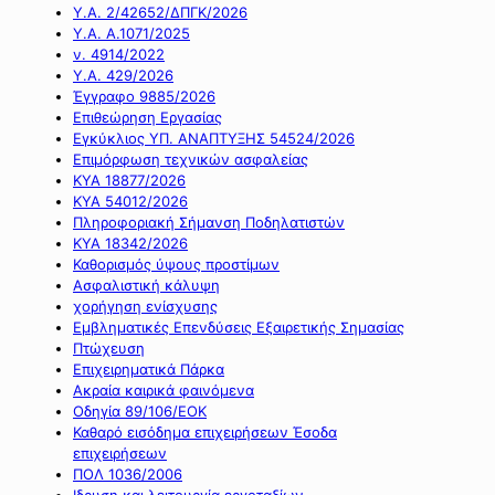
Υ.Α. 2/42652/ΔΠΓΚ/2026
Υ.Α. Α.1071/2025
ν. 4914/2022
Υ.Α. 429/2026
Έγγραφο 9885/2026
Επιθεώρηση Εργασίας
Εγκύκλιος ΥΠ. ΑΝΑΠΤΥΞΗΣ 54524/2026
Επιμόρφωση τεχνικών ασφαλείας
ΚΥΑ 18877/2026
ΚΥΑ 54012/2026
Πληροφοριακή Σήμανση Ποδηλατιστών
ΚΥΑ 18342/2026
Καθορισμός ύψους προστίμων
Ασφαλιστική κάλυψη
χορήγηση ενίσχυσης
Εμβληματικές Επενδύσεις Εξαιρετικής Σημασίας
Πτώχευση
Επιχειρηματικά Πάρκα
Ακραία καιρικά φαινόμενα
Οδηγία 89/106/ΕΟΚ
Καθαρό εισόδημα επιχειρήσεων Έσοδα
επιχειρήσεων
ΠΟΛ 1036/2006
Ιδρυση και λειτουργία εργοταξίων