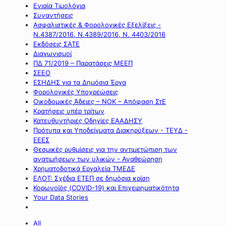
Ενιαία Τιμολόγια
Συναντήσεις
Ασφαλιστικές & Φορολογικές Εξελίξεις -
Ν.4387/2016, Ν.4389/2016, Ν. 4403/2016
Εκδόσεις ΣΑΤΕ
Διαγωνισμοί
ΠΔ 71/2019 – Παρατάσεις ΜΕΕΠ
ΣΕΕΟ
ΕΣΗΔΗΣ για τα Δημόσια Έργα
Φορολογικές Υποχρεώσεις
Οικοδομικές Άδειες – ΝΟΚ – Απόφαση ΣτΕ
Κρατήσεις υπέρ τρίτων
Κατευθυντήριες Οδηγίες ΕΑΑΔΗΣΥ
Πρότυπα και Υποδείγματα Διακηρύξεων - ΤΕΥΔ -
ΕΕΕΣ
Θεσμικές ρυθμίσεις για την αντιμετώπιση των
ανατιμήσεων των υλικών - Αναθεώρηση
Χρηματοδοτικά Εργαλεία ΤΜΕΔΕ
ΕΛΟΤ: Σχέδια ΕΤΕΠ σε δημόσια κρίση
Κορωνοϊός (COVID-19) και Επιχειρηματικότητα
Your Data Stories
All