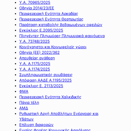
Υ.Α. 70965/2025
Οδηγία 2014/23/ΕΕ
Περιφερειακή Ενότητα Αρκαδίας
Περιφερειακή Ενότητα Θεσπρωτίας
Παράταση καταβολής βεβαιωμένων οφειλών
Εγκύκλιος Ε.2095/2025
Πληγέντες Πλημμύρες Πλημμυρικά φαινόμενα
Υ.Α. 73748/2025
Κοινόχρηστοι και Κοινωφελείς χώροι
Οδηγία (ΕΕ) 2022/362
Απευθείας ανάθεση
Υ.Α. Α.1175/2025
Υ.Α. Α.1174/2025
Συμπληρωματικές συμβάσεις
Απόφαση ΑΑΔΕ Α.1195/2025
Εγκύκλιος Ε. 2113/2025
ΦΜΑ
Περιφερειακή Ενότητα Χαλκιδικής
Πάγια τέλη
ΑΜΔ
Ρυθμιστική Αρχή Αποβλήτων Ενέργειας και
Υδάτων
Επίλυση διαφορών
Ενιαίος Φορέας Κοινωνικής Ασφάλισης