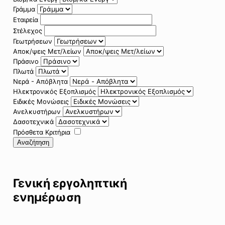
Γράμμα
Εταιρεία
Στέλεχος
Γεωτρήσεων
Αποκ/ψεις Μετ/λείων
Πράσινο
Πλωτά
Νερά - Απόβλητα
Ηλεκτρονικός Εξοπλισμός
Ειδικές Μονώσεις
Ανελκυστήρων
Δασοτεχνικά
Πρόσθετα Κριτήρια
Αναζήτηση
Γενική εργοληπτική
ενημέρωση