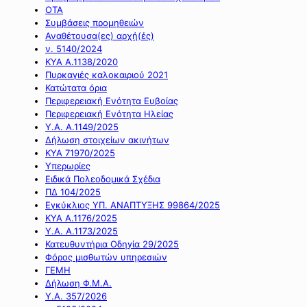
ΟΤΑ
Συμβάσεις προμηθειών
Αναθέτουσα(ες) αρχή(ές)
ν. 5140/2024
ΚΥΑ Α.1138/2020
Πυρκαγιές καλοκαιριού 2021
Κατώτατα όρια
Περιφερειακή Ενότητα Ευβοίας
Περιφερειακή Ενότητα Ηλείας
Υ.Α. Α.1149/2025
Δήλωση στοιχείων ακινήτων
ΚΥΑ 71970/2025
Υπερωρίες
Ειδικά Πολεοδομικά Σχέδια
ΠΔ 104/2025
Εγκύκλιος ΥΠ. ΑΝΑΠΤΥΞΗΣ 99864/2025
ΚΥΑ Α.1176/2025
Υ.Α. Α.1173/2025
Κατευθυντήρια Οδηγία 29/2025
Φόρος μισθωτών υπηρεσιών
ΓΕΜΗ
Δήλωση Φ.Μ.Α.
Υ.Α. 357/2026