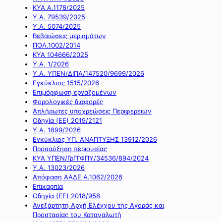
ΚΥΑ Α.1178/2025
Υ.Α. 79539/2025
Υ.Α. 5074/2025
Βεβαιώσεις μερισμάτων
ΠΟΛ.1002/2014
ΚΥΑ 104666/2025
Υ.Α. 1/2026
Υ.Α. ΥΠΕΝ/ΔΙΠΑ/147520/9699/2026
Εγκύκλιος 1515/2026
Επιμόρφωση εργαζομένων
Φορολογικές διαφορές
Απλήρωτες υποχρεώσεις Περιφερειών
Οδηγία (ΕΕ) 2019/2121
Υ.Α. 1899/2026
Εγκύκλιος ΥΠ. ΑΝΑΠΤΥΞΗΣ 13912/2026
Προσαύξηση περιουσίας
ΚΥΑ ΥΠΕΝ/ΓρΓΓΦΠΥ/34536/894/2024
Υ.Α. 13023/2026
Απόφαση ΑΑΔΕ Α.1062/2026
Επικαρπία
Οδηγία (ΕΕ) 2018/958
Ανεξάρτητη Αρχή Ελέγχου της Αγοράς και
Προστασίας του Καταναλωτή