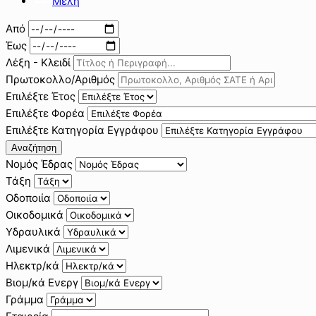
Μέλη
Από
Έως
Λέξη - Κλειδί
Πρωτοκολλο/Αριθμός
Επιλέξτε Έτος
Επιλέξτε Φορέα
Επιλέξτε Κατηγορία Εγγράφου
Αναζήτηση
Νομός Έδρας
Τάξη
Οδοποιία
Οικοδομικά
Υδραυλικά
Λιμενικά
Ηλεκτρ/κά
Βιομ/κά Ενεργ
Γράμμα