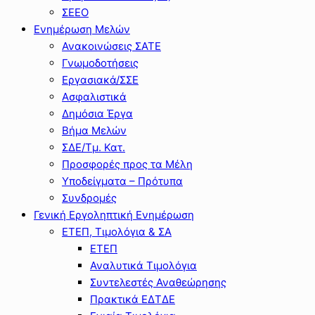
ΣΕΕΟ
Ενημέρωση Μελών
Ανακοινώσεις ΣΑΤΕ
Γνωμοδοτήσεις
Εργασιακά/ΣΣΕ
Ασφαλιστικά
Δημόσια Έργα
Βήμα Μελών
ΣΔΕ/Τμ. Κατ.
Προσφορές προς τα Μέλη
Υποδείγματα – Πρότυπα
Συνδρομές
Γενική Εργοληπτική Ενημέρωση
ΕΤΕΠ, Τιμολόγια & ΣΑ
ΕΤΕΠ
Αναλυτικά Τιμολόγια
Συντελεστές Αναθεώρησης
Πρακτικά ΕΔΤΔΕ