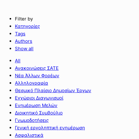
Filter by
Κατηγορίες
Tags
Authors
Show all
All
Ανακοινώσεις ΣΑΤΕ
Νέα Άλλων Φορέων
Αλληλογραφία
Θεσμικό Πλαίσιο Δημοσίων Έργων
Εγχώριοι Διαγωνισμοί
Ενημέρωση Μελών
Διοικητικό Συμβούλιο
Γνωμοδοτήσεις
Γενική εργοληπτική ενημέρωση
Ασφαλιστικά