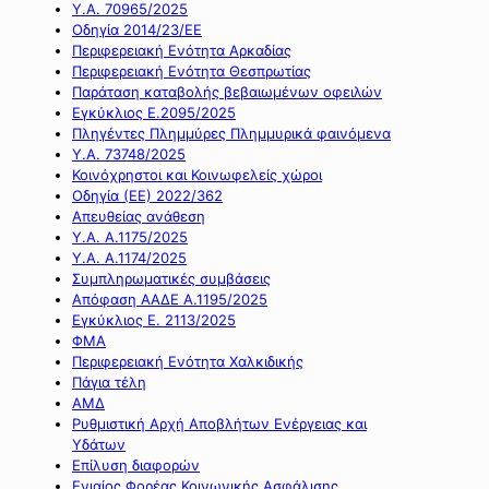
Υ.Α. 70965/2025
Οδηγία 2014/23/ΕΕ
Περιφερειακή Ενότητα Αρκαδίας
Περιφερειακή Ενότητα Θεσπρωτίας
Παράταση καταβολής βεβαιωμένων οφειλών
Εγκύκλιος Ε.2095/2025
Πληγέντες Πλημμύρες Πλημμυρικά φαινόμενα
Υ.Α. 73748/2025
Κοινόχρηστοι και Κοινωφελείς χώροι
Οδηγία (ΕΕ) 2022/362
Απευθείας ανάθεση
Υ.Α. Α.1175/2025
Υ.Α. Α.1174/2025
Συμπληρωματικές συμβάσεις
Απόφαση ΑΑΔΕ Α.1195/2025
Εγκύκλιος Ε. 2113/2025
ΦΜΑ
Περιφερειακή Ενότητα Χαλκιδικής
Πάγια τέλη
ΑΜΔ
Ρυθμιστική Αρχή Αποβλήτων Ενέργειας και
Υδάτων
Επίλυση διαφορών
Ενιαίος Φορέας Κοινωνικής Ασφάλισης