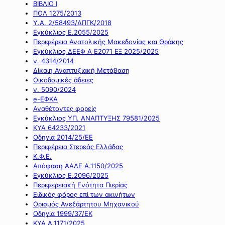
ΒΙΒΛΙΟ Ι
ΠΟΛ 1275/2013
Υ.Α. 2/58493/ΔΠΓΚ/2018
Εγκύκλιος Ε.2055/2025
Περιφέρεια Ανατολικής Μακεδονίας και Θράκης
Εγκύκλιος ΔΕΕΦ Α Ε2071 ΕΞ 2025/2025
ν. 4314/2014
Δίκαιη Αναπτυξιακή Μετάβαση
Οικοδομικές άδειες
ν. 5090/2024
e-ΕΦΚΑ
Αναθέτοντες φορείς
Εγκύκλιος ΥΠ. ΑΝΑΠΤΥΞΗΣ 79581/2025
ΚΥΑ 64233/2021
Οδηγία 2014/25/ΕΕ
Περιφέρεια Στερεάς Ελλάδας
Κ.Φ.Ε.
Απόφαση ΑΑΔΕ Α.1150/2025
Εγκύκλιος Ε.2096/2025
Περιφερειακή Ενότητα Πιερίας
Ειδικός φόρος επί των ακινήτων
Ορισμός Ανεξάρτητου Μηχανικού
Οδηγία 1999/37/ΕΚ
ΚΥΑ Α.1171/2025