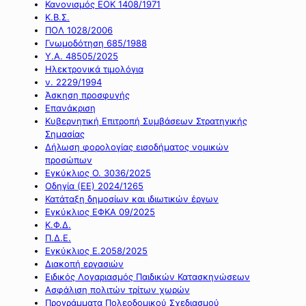
Κανονισμός ΕΟΚ 1408/1971
Κ.Β.Σ.
ΠΟΛ 1028/2006
Γνωμοδότηση 685/1988
Υ.Α. 48505/2025
Ηλεκτρονικά τιμολόγια
ν. 2229/1994
Άσκηση προσφυγής
Επανάκριση
Κυβερνητική Επιτροπή Συμβάσεων Στρατηγικής
Σημασίας
Δήλωση φορολογίας εισοδήματος νομικών
προσώπων
Εγκύκλιος Ο. 3036/2025
Οδηγία (ΕΕ) 2024/1265
Κατάταξη δημοσίων και ιδιωτικών έργων
Εγκύκλιος ΕΦΚΑ 09/2025
Κ.Φ.Δ.
Π.Δ.Ε.
Εγκύκλιος Ε.2058/2025
Διακοπή εργασιών
Ειδικός Λογαριασμός Παιδικών Κατασκηνώσεων
Ασφάλιση πολιτών τρίτων χωρών
Προγράμματα Πολεοδομικού Σχεδιασμού