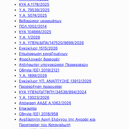
ΚΥΑ Α.1178/2025
Υ.Α. 79539/2025
Υ.Α. 5074/2025
Βεβαιώσεις μερισμάτων
ΠΟΛ.1002/2014
ΚΥΑ 104666/2025
Υ.Α. 1/2026
Υ.Α. ΥΠΕΝ/ΔΙΠΑ/147520/9699/2026
Εγκύκλιος 1515/2026
Επιμόρφωση εργαζομένων
Φορολογικές διαφορές
Απλήρωτες υποχρεώσεις Περιφερειών
Οδηγία (ΕΕ) 2019/2121
Υ.Α. 1899/2026
Εγκύκλιος ΥΠ. ΑΝΑΠΤΥΞΗΣ 13912/2026
Προσαύξηση περιουσίας
ΚΥΑ ΥΠΕΝ/ΓρΓΓΦΠΥ/34536/894/2024
Υ.Α. 13023/2026
Απόφαση ΑΑΔΕ Α.1062/2026
Επικαρπία
Οδηγία (ΕΕ) 2018/958
Ανεξάρτητη Αρχή Ελέγχου της Αγοράς και
Προστασίας του Καταναλωτή