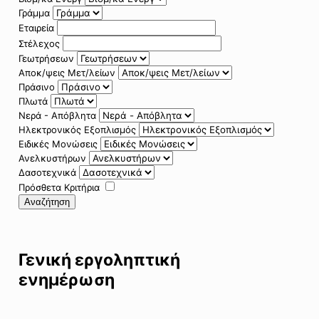
Γράμμα
Εταιρεία
Στέλεχος
Γεωτρήσεων
Αποκ/ψεις Μετ/λείων
Πράσινο
Πλωτά
Νερά - Απόβλητα
Ηλεκτρονικός Εξοπλισμός
Ειδικές Μονώσεις
Ανελκυστήρων
Δασοτεχνικά
Πρόσθετα Κριτήρια
Αναζήτηση
Γενική εργοληπτική
ενημέρωση