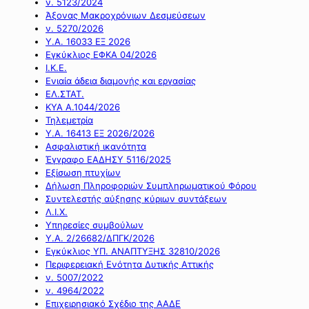
ν. 5123/2024
Άξονας Μακροχρόνιων Δεσμεύσεων
ν. 5270/2026
Υ.Α. 16033 ΕΞ 2026
Εγκύκλιος ΕΦΚΑ 04/2026
Ι.Κ.Ε.
Ενιαία άδεια διαμονής και εργασίας
ΕΛ.ΣΤΑΤ.
ΚΥΑ Α.1044/2026
Τηλεμετρία
Υ.Α. 16413 ΕΞ 2026/2026
Ασφαλιστική ικανότητα
Έγγραφο ΕΑΔΗΣΥ 5116/2025
Εξίσωση πτυχίων
Δήλωση Πληροφοριών Συμπληρωματικού Φόρου
Συντελεστής αύξησης κύριων συντάξεων
Λ.Ι.Χ.
Υπηρεσίες συμβούλων
Υ.Α. 2/26682/ΔΠΓΚ/2026
Εγκύκλιος ΥΠ. ΑΝΑΠΤΥΞΗΣ 32810/2026
Περιφερειακή Ενότητα Δυτικής Αττικής
ν. 5007/2022
ν. 4964/2022
Επιχειρησιακό Σχέδιο της ΑΑΔΕ