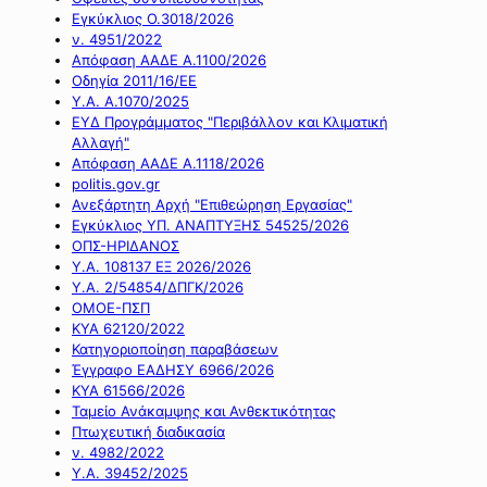
Εγκύκλιος Ο.3018/2026
ν. 4951/2022
Απόφαση ΑΑΔΕ Α.1100/2026
Οδηγία 2011/16/ΕΕ
Υ.Α. Α.1070/2025
ΕΥΔ Προγράμματος "Περιβάλλον και Κλιματική
Αλλαγή"
Απόφαση ΑΑΔΕ Α.1118/2026
politis.gov.gr
Ανεξάρτητη Αρχή "Επιθεώρηση Εργασίας"
Εγκύκλιος ΥΠ. ΑΝΑΠΤΥΞΗΣ 54525/2026
ΟΠΣ-ΗΡΙΔΑΝΟΣ
Υ.Α. 108137 ΕΞ 2026/2026
Υ.Α. 2/54854/ΔΠΓΚ/2026
ΟΜΟΕ-ΠΣΠ
ΚΥΑ 62120/2022
Κατηγοριοποίηση παραβάσεων
Έγγραφο ΕΑΔΗΣΥ 6966/2026
ΚΥΑ 61566/2026
Ταμείο Ανάκαμψης και Ανθεκτικότητας
Πτωχευτική διαδικασία
ν. 4982/2022
Υ.Α. 39452/2025