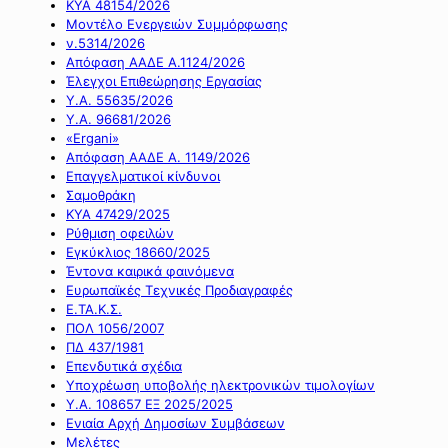
ΚΥΑ 48154/2026
Μοντέλο Ενεργειών Συμμόρφωσης
ν.5314/2026
Απόφαση ΑΑΔΕ Α.1124/2026
Έλεγχοι Επιθεώρησης Εργασίας
Υ.Α. 55635/2026
Υ.Α. 96681/2026
«Ergani»
Απόφαση ΑΑΔΕ Α. 1149/2026
Επαγγελματικοί κίνδυνοι
Σαμοθράκη
ΚΥΑ 47429/2025
Ρύθμιση οφειλών
Εγκύκλιος 18660/2025
Έντονα καιρικά φαινόμενα
Ευρωπαϊκές Τεχνικές Προδιαγραφές
Ε.ΤΑ.Κ.Σ.
ΠΟΛ 1056/2007
ΠΔ 437/1981
Επενδυτικά σχέδια
Υποχρέωση υποβολής ηλεκτρονικών τιμολογίων
Υ.Α. 108657 ΕΞ 2025/2025
Ενιαία Αρχή Δημοσίων Συμβάσεων
Μελέτες