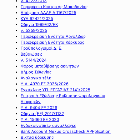
ν. 4223/2013
Περιφέρεια Κεντρικής Μακεδονίας
Απόφαση ΑΑΔΕ Α.1167/2025
ΚΥΑ 92421/2025
Οδηγία 1999/62/ΕΚ
ν. 5259/2025
Περιφερειακή Ενότητα Αργολίδας
Περιφερειακή Ενότητα Κέρκυρας
Προϋπολογισμοί Δ. Ε.
Βεβαιώσεις
ν. 5144/2024
Φόρος μεταβίβασης ακινήτων
Δήμος Σιθωνίας
Αναλογικά τέλη
Υ.Α. 4970 ΕΞ 2026/2026
Εγκύκλιος ΥΠ. ΕΡΓΑΣΙΑΣ 2141/2025
Επιτροπή Εξώδικης Επίλυσης Φορολογικών
Διαφορών
Υ.Α. 9404 ΕΞ 2026
Οδηγία (ΕΕ) 2017/1132
Υ.Α. 15660 ΕΞ 2020
Ενδοκοινοτικές συναλλαγές
Bank Account Nexus Crosscheck APPplication
Δίκτυα ύδρευσης