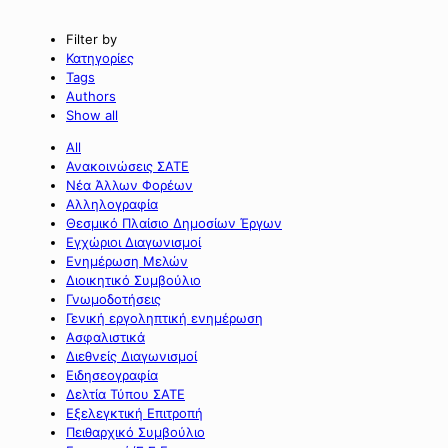
Filter by
Κατηγορίες
Tags
Authors
Show all
All
Ανακοινώσεις ΣΑΤΕ
Νέα Άλλων Φορέων
Αλληλογραφία
Θεσμικό Πλαίσιο Δημοσίων Έργων
Εγχώριοι Διαγωνισμοί
Ενημέρωση Μελών
Διοικητικό Συμβούλιο
Γνωμοδοτήσεις
Γενική εργοληπτική ενημέρωση
Ασφαλιστικά
Διεθνείς Διαγωνισμοί
Ειδησεογραφία
Δελτία Τύπου ΣΑΤΕ
Εξελεγκτική Επιτροπή
Πειθαρχικό Συμβούλιο