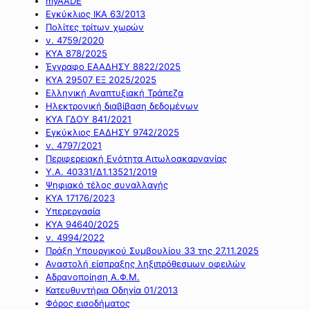
myAADE
Εγκύκλιος ΙΚΑ 63/2013
Πολίτες τρίτων χωρών
ν. 4759/2020
ΚΥΑ 878/2025
Έγγραφο ΕΑΑΔΗΣΥ 8822/2025
ΚΥΑ 29507 ΕΞ 2025/2025
Ελληνική Αναπτυξιακή Τράπεζα
Ηλεκτρονική διαβίβαση δεδομένων
ΚΥΑ ΓΔΟΥ 841/2021
Εγκύκλιος ΕΑΔΗΣΥ 9742/2025
ν. 4797/2021
Περιφερειακή Ενότητα Αιτωλοακαρνανίας
Υ.Α. 40331/Δ1.13521/2019
Ψηφιακό τέλος συναλλαγής
ΚΥΑ 17176/2023
Υπερεργασία
ΚΥΑ 94640/2025
ν. 4994/2022
Πράξη Υπουργικού Συμβουλίου 33 της 27.11.2025
Αναστολή είσπραξης ληξιπρόθεσμων οφειλών
Αδρανοποίηση Α.Φ.Μ.
Κατευθυντήρια Οδηγία 01/2013
Φόρος εισοδήματος