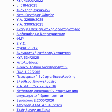
ΚΥΑ 43903/2022
ν. 5184/2025
Ανάκληση εγκυκλίου
Κατευθυντήριες Οδηγίες
Υ.Α. 32689/2025
Υ.Α. 33093/2025
Έναρξη Επιχειρηματικής Δραστηριότητας
Διαδικασίες με διαπραγμάτευση
ΦΜΥ
Ζ.Υ.Σ.
myPROPERTY
Αναγκαστική εκτέλεση/κατάσχεση
ΚΥΑ 534/2025
Κατολισθήσεις
Κωδικοί Αριθμοί Δραστηριοτήτων
ΠΟΛ 1122/2015
Περιφερειακή Ενότητα Θεσσαλονίκης
Ελεύθεροι Επαγγελματίες
Υ.Α. ΔΑΕΕ/οικ.2287/2016
Κατάσταση οικονομικών στοιχείων από
επιχειρηματική δραστηριότητα
Εγκύκλιος Ε.2005/2026
Απόφαση ΑΑΔΕ Α.1048/2026
Τιμές ζώνης σε Ευρώ