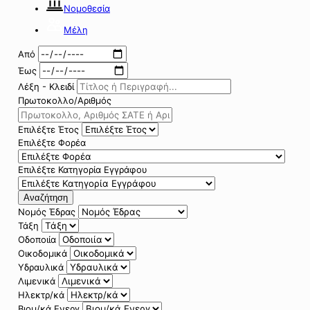
Νομοθεσία
Μέλη
Από
Έως
Λέξη - Κλειδί
Πρωτοκολλο/Αριθμός
Επιλέξτε Έτος
Επιλέξτε Φορέα
Επιλέξτε Κατηγορία Εγγράφου
Αναζήτηση
Νομός Έδρας
Τάξη
Οδοποιία
Οικοδομικά
Υδραυλικά
Λιμενικά
Ηλεκτρ/κά
Βιομ/κά Ενεργ