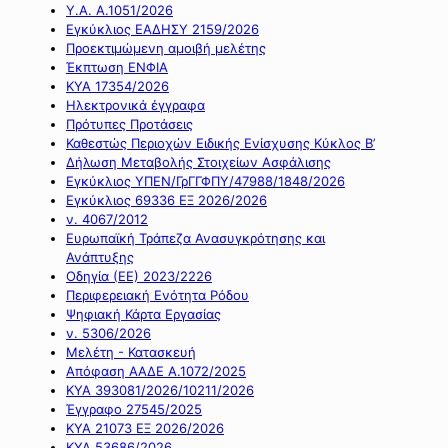
Υ.Α. Α.1051/2026
Εγκύκλιος ΕΑΔΗΣΥ 2159/2026
Προεκτιμώμενη αμοιβή μελέτης
Έκπτωση ΕΝΦΙΑ
ΚΥΑ 17354/2026
Ηλεκτρονικά έγγραφα
Πρότυπες Προτάσεις
Καθεστώς Περιοχών Ειδικής Ενίσχυσης Κύκλος Β’
Δήλωση Μεταβολής Στοιχείων Ασφάλισης
Εγκύκλιος ΥΠΕΝ/ΓρΓΓΦΠΥ/47988/1848/2026
Εγκύκλιος 69336 ΕΞ 2026/2026
ν. 4067/2012
Ευρωπαϊκή Τράπεζα Ανασυγκρότησης και
Ανάπτυξης
Οδηγία (ΕΕ) 2023/2226
Περιφερειακή Ενότητα Ρόδου
Ψηφιακή Κάρτα Εργασίας
ν. 5306/2026
Μελέτη - Κατασκευή
Απόφαση ΑΑΔΕ Α.1072/2025
ΚΥΑ 393081/2026/10211/2026
Έγγραφο 27545/2025
ΚΥΑ 21073 ΕΞ 2026/2026
ΚΥΑ 53686/2026