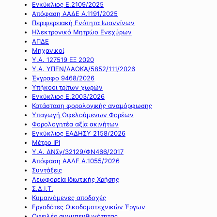
Εγκύκλιος Ε.2109/2025
Απόφαση ΑΑΔΕ Α.1191/2025
Περιφερειακή Ενότητα Ιωαννίνων
Ηλεκτρονικό Μητρώο Ενεχύρων
ΑΠΔΕ
Μηχανικοί
Υ.Α. 127519 ΕΞ 2020
Υ.Α. ΥΠΕΝ/ΔΑΟΚΑ/5852/111/2026
Έγγραφο 9468/2026
Υπήκοοι τρίτων χωρών
Εγκύκλιος Ε.2003/2026
Κατάσταση φορολογικής αναμόρφωσης
Υπαγωγή Ωφελούμενων Φορέων
Φορολογητέα αξία ακινήτων
Εγκύκλιος ΕΑΔΗΣΥ 2158/2026
Μέτρο IPI
Υ.Α. ΔΝΣγ/32129/ΦΝ466/2017
Απόφαση ΑΑΔΕ Α.1055/2026
Συντάξεις
Λεωφορεία Ιδιωτικής Χρήσης
Σ.Δ.Ι.Τ.
Κυμαινόμενες αποδοχές
Εργοδότες Οικοδομοτεχνικών Έργων
Οφειλές συνυπευθυνότητας