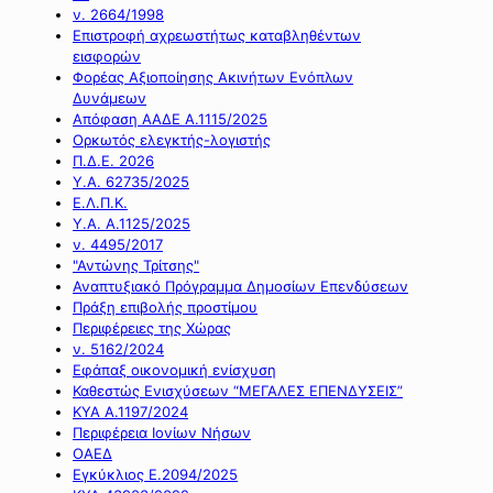
ν. 2664/1998
Επιστροφή αχρεωστήτως καταβληθέντων
εισφορών
Φορέας Αξιοποίησης Ακινήτων Ενόπλων
Δυνάμεων
Απόφαση ΑΑΔΕ Α.1115/2025
Ορκωτός ελεγκτής-λογιστής
Π.Δ.Ε. 2026
Υ.Α. 62735/2025
Ε.Λ.Π.Κ.
Υ.Α. Α.1125/2025
ν. 4495/2017
"Αντώνης Τρίτσης"
Αναπτυξιακό Πρόγραμμα Δημοσίων Επενδύσεων
Πράξη επιβολής προστίμου
Περιφέρειες της Χώρας
ν. 5162/2024
Εφάπαξ οικονομική ενίσχυση
Καθεστώς Ενισχύσεων “ΜΕΓΑΛΕΣ ΕΠΕΝΔΥΣΕΙΣ”
ΚΥΑ Α.1197/2024
Περιφέρεια Ιονίων Νήσων
ΟΑΕΔ
Εγκύκλιος Ε.2094/2025