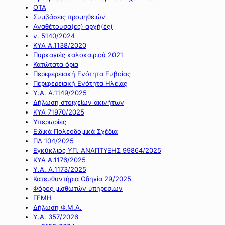
ΟΤΑ
Συμβάσεις προμηθειών
Αναθέτουσα(ες) αρχή(ές)
ν. 5140/2024
ΚΥΑ Α.1138/2020
Πυρκαγιές καλοκαιριού 2021
Κατώτατα όρια
Περιφερειακή Ενότητα Ευβοίας
Περιφερειακή Ενότητα Ηλείας
Υ.Α. Α.1149/2025
Δήλωση στοιχείων ακινήτων
ΚΥΑ 71970/2025
Υπερωρίες
Ειδικά Πολεοδομικά Σχέδια
ΠΔ 104/2025
Εγκύκλιος ΥΠ. ΑΝΑΠΤΥΞΗΣ 99864/2025
ΚΥΑ Α.1176/2025
Υ.Α. Α.1173/2025
Κατευθυντήρια Οδηγία 29/2025
Φόρος μισθωτών υπηρεσιών
ΓΕΜΗ
Δήλωση Φ.Μ.Α.
Υ.Α. 357/2026