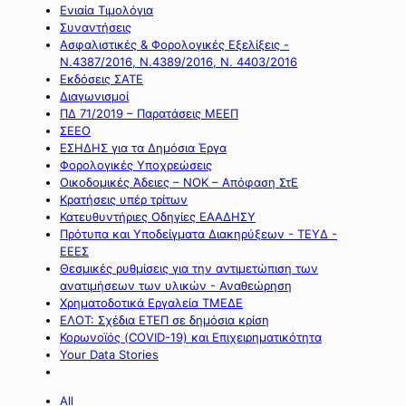
Ενιαία Τιμολόγια
Συναντήσεις
Ασφαλιστικές & Φορολογικές Εξελίξεις -
Ν.4387/2016, Ν.4389/2016, Ν. 4403/2016
Εκδόσεις ΣΑΤΕ
Διαγωνισμοί
ΠΔ 71/2019 – Παρατάσεις ΜΕΕΠ
ΣΕΕΟ
ΕΣΗΔΗΣ για τα Δημόσια Έργα
Φορολογικές Υποχρεώσεις
Οικοδομικές Άδειες – ΝΟΚ – Απόφαση ΣτΕ
Κρατήσεις υπέρ τρίτων
Κατευθυντήριες Οδηγίες ΕΑΑΔΗΣΥ
Πρότυπα και Υποδείγματα Διακηρύξεων - ΤΕΥΔ -
ΕΕΕΣ
Θεσμικές ρυθμίσεις για την αντιμετώπιση των
ανατιμήσεων των υλικών - Αναθεώρηση
Χρηματοδοτικά Εργαλεία ΤΜΕΔΕ
ΕΛΟΤ: Σχέδια ΕΤΕΠ σε δημόσια κρίση
Κορωνοϊός (COVID-19) και Επιχειρηματικότητα
Your Data Stories
All