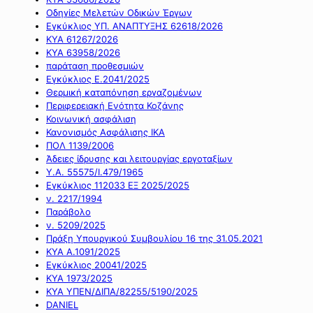
Οδηγίες Μελετών Οδικών Έργων
Εγκύκλιος ΥΠ. ΑΝΑΠΤΥΞΗΣ 62618/2026
ΚΥΑ 61267/2026
ΚΥΑ 63958/2026
παράταση προθεσμιών
Εγκύκλιος Ε.2041/2025
Θερμική καταπόνηση εργαζομένων
Περιφερειακή Ενότητα Κοζάνης
Κοινωνική ασφάλιση
Κανονισμός Ασφάλισης ΙΚΑ
ΠΟΛ 1139/2006
Άδειες ίδρυσης και λειτουργίας εργοταξίων
Υ.Α. 55575/Ι.479/1965
Εγκύκλιος 112033 ΕΞ 2025/2025
ν. 2217/1994
Παράβολο
ν. 5209/2025
Πράξη Υπουργικού Συμβουλίου 16 της 31.05.2021
ΚΥΑ Α.1091/2025
Εγκύκλιος 20041/2025
ΚΥΑ 1973/2025
ΚΥΑ ΥΠΕΝ/ΔΙΠΑ/82255/5190/2025
DANIEL