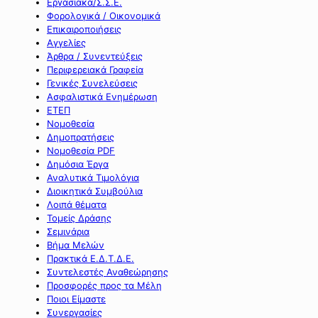
Εργασιακά/Σ.Σ.Ε.
Φορολογικά / Οικονομικά
Επικαιροποιήσεις
Αγγελίες
Άρθρα / Συνεντεύξεις
Περιφερειακά Γραφεία
Γενικές Συνελεύσεις
Ασφαλιστικά Ενημέρωση
ΕΤΕΠ
Νομοθεσία
Δημοπρατήσεις
Νομοθεσία PDF
Δημόσια Έργα
Αναλυτικά Τιμολόγια
Διοικητικά Συμβούλια
Λοιπά θέματα
Τομείς Δράσης
Σεμινάρια
Βήμα Μελών
Πρακτικά Ε.Δ.Τ.Δ.Ε.
Συντελεστές Αναθεώρησης
Προσφορές προς τα Μέλη
Ποιοι Είμαστε
Συνεργασίες