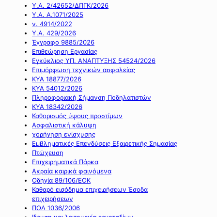
Υ.Α. 2/42652/ΔΠΓΚ/2026
Υ.Α. Α.1071/2025
ν. 4914/2022
Υ.Α. 429/2026
Έγγραφο 9885/2026
Επιθεώρηση Εργασίας
Εγκύκλιος ΥΠ. ΑΝΑΠΤΥΞΗΣ 54524/2026
Επιμόρφωση τεχνικών ασφαλείας
ΚΥΑ 18877/2026
ΚΥΑ 54012/2026
Πληροφοριακή Σήμανση Ποδηλατιστών
ΚΥΑ 18342/2026
Καθορισμός ύψους προστίμων
Ασφαλιστική κάλυψη
χορήγηση ενίσχυσης
Εμβληματικές Επενδύσεις Εξαιρετικής Σημασίας
Πτώχευση
Επιχειρηματικά Πάρκα
Ακραία καιρικά φαινόμενα
Οδηγία 89/106/ΕΟΚ
Καθαρό εισόδημα επιχειρήσεων Έσοδα
επιχειρήσεων
ΠΟΛ 1036/2006
Ιδρυση και λειτουργία εργοταξίων