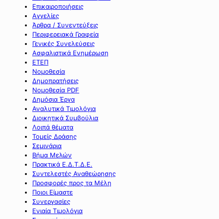
Επικαιροποιήσεις
Αγγελίες
Άρθρα / Συνεντεύξεις
Περιφερειακά Γραφεία
Γενικές Συνελεύσεις
Ασφαλιστικά Ενημέρωση
ΕΤΕΠ
Νομοθεσία
Δημοπρατήσεις
Νομοθεσία PDF
Δημόσια Έργα
Αναλυτικά Τιμολόγια
Διοικητικά Συμβούλια
Λοιπά θέματα
Τομείς Δράσης
Σεμινάρια
Βήμα Μελών
Πρακτικά Ε.Δ.Τ.Δ.Ε.
Συντελεστές Αναθεώρησης
Προσφορές προς τα Μέλη
Ποιοι Είμαστε
Συνεργασίες
Ενιαία Τιμολόγια