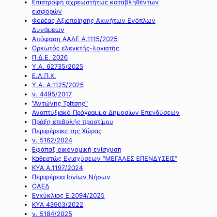
Επιστροφή αχρεωστήτως καταβληθέντων
εισφορών
Φορέας Αξιοποίησης Ακινήτων Ενόπλων
Δυνάμεων
Απόφαση ΑΑΔΕ Α.1115/2025
Ορκωτός ελεγκτής-λογιστής
Π.Δ.Ε. 2026
Υ.Α. 62735/2025
Ε.Λ.Π.Κ.
Υ.Α. Α.1125/2025
ν. 4495/2017
"Αντώνης Τρίτσης"
Αναπτυξιακό Πρόγραμμα Δημοσίων Επενδύσεων
Πράξη επιβολής προστίμου
Περιφέρειες της Χώρας
ν. 5162/2024
Εφάπαξ οικονομική ενίσχυση
Καθεστώς Ενισχύσεων “ΜΕΓΑΛΕΣ ΕΠΕΝΔΥΣΕΙΣ”
ΚΥΑ Α.1197/2024
Περιφέρεια Ιονίων Νήσων
ΟΑΕΔ
Εγκύκλιος Ε.2094/2025
ΚΥΑ 43903/2022
ν. 5184/2025