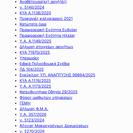
Αναθέτουσα(ες) αρχή(ές)
ν. 5140/2024
ΚΥΑ Α.1138/2020
Πυρκαγιές καλοκαιριού 2021
Κατώτατα όρια
Περιφερειακή Ενότητα Ευβοίας
Περιφερειακή Ενότητα Ηλείας
Υ.Α. Α.1149/2025
Δήλωση στοιχείων ακινήτων
ΚΥΑ 71970/2025
Υπερωρίες
Ειδικά Πολεοδομικά Σχέδια
ΠΔ 104/2025
Εγκύκλιος ΥΠ. ΑΝΑΠΤΥΞΗΣ 99864/2025
ΚΥΑ Α.1176/2025
Υ.Α. Α.1173/2025
Κατευθυντήρια Οδηγία 29/2025
Φόρος μισθωτών υπηρεσιών
ΓΕΜΗ
Δήλωση Φ.Μ.Α.
Υ.Α. 357/2026
ν. 5123/2024
Άξονας Μακροχρόνιων Δεσμεύσεων
ν. 5270/2026