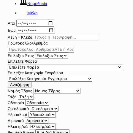
Νομοθεσία
Μέλη
Από
Έως
Λέξη - Κλειδί
Πρωτοκολλο/Αριθμός
Επιλέξτε Έτος
Επιλέξτε Φορέα
Επιλέξτε Κατηγορία Εγγράφου
Αναζήτηση
Νομός Έδρας
Τάξη
Οδοποιία
Οικοδομικά
Υδραυλικά
Λιμενικά
Ηλεκτρ/κά
Βιομ/κά Ενεργ