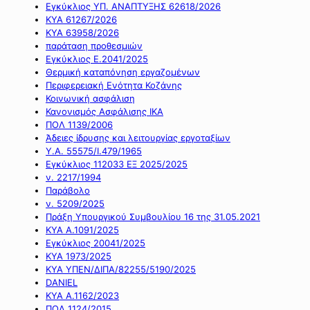
Εγκύκλιος ΥΠ. ΑΝΑΠΤΥΞΗΣ 62618/2026
ΚΥΑ 61267/2026
ΚΥΑ 63958/2026
παράταση προθεσμιών
Εγκύκλιος Ε.2041/2025
Θερμική καταπόνηση εργαζομένων
Περιφερειακή Ενότητα Κοζάνης
Κοινωνική ασφάλιση
Κανονισμός Ασφάλισης ΙΚΑ
ΠΟΛ 1139/2006
Άδειες ίδρυσης και λειτουργίας εργοταξίων
Υ.Α. 55575/Ι.479/1965
Εγκύκλιος 112033 ΕΞ 2025/2025
ν. 2217/1994
Παράβολο
ν. 5209/2025
Πράξη Υπουργικού Συμβουλίου 16 της 31.05.2021
ΚΥΑ Α.1091/2025
Εγκύκλιος 20041/2025
ΚΥΑ 1973/2025
ΚΥΑ ΥΠΕΝ/ΔΙΠΑ/82255/5190/2025
DANIEL
ΚΥΑ Α.1162/2023
ΠΟΛ 1124/2015