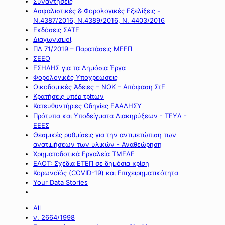
Συναντήσεις
Ασφαλιστικές & Φορολογικές Εξελίξεις -
Ν.4387/2016, Ν.4389/2016, Ν. 4403/2016
Εκδόσεις ΣΑΤΕ
Διαγωνισμοί
ΠΔ 71/2019 – Παρατάσεις ΜΕΕΠ
ΣΕΕΟ
ΕΣΗΔΗΣ για τα Δημόσια Έργα
Φορολογικές Υποχρεώσεις
Οικοδομικές Άδειες – ΝΟΚ – Απόφαση ΣτΕ
Κρατήσεις υπέρ τρίτων
Κατευθυντήριες Οδηγίες ΕΑΑΔΗΣΥ
Πρότυπα και Υποδείγματα Διακηρύξεων - ΤΕΥΔ -
ΕΕΕΣ
Θεσμικές ρυθμίσεις για την αντιμετώπιση των
ανατιμήσεων των υλικών - Αναθεώρηση
Χρηματοδοτικά Εργαλεία ΤΜΕΔΕ
ΕΛΟΤ: Σχέδια ΕΤΕΠ σε δημόσια κρίση
Κορωνοϊός (COVID-19) και Επιχειρηματικότητα
Your Data Stories
All
ν. 2664/1998