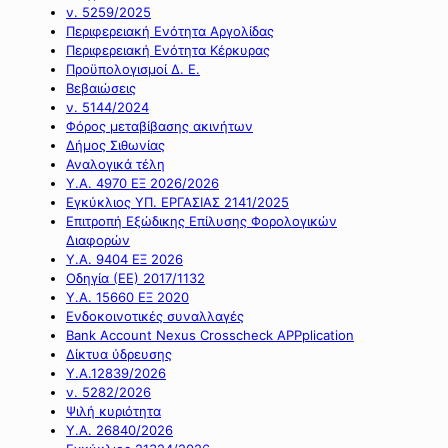
ν. 5259/2025
Περιφερειακή Ενότητα Αργολίδας
Περιφερειακή Ενότητα Κέρκυρας
Προϋπολογισμοί Δ. Ε.
Βεβαιώσεις
ν. 5144/2024
Φόρος μεταβίβασης ακινήτων
Δήμος Σιθωνίας
Αναλογικά τέλη
Υ.Α. 4970 ΕΞ 2026/2026
Εγκύκλιος ΥΠ. ΕΡΓΑΣΙΑΣ 2141/2025
Επιτροπή Εξώδικης Επίλυσης Φορολογικών
Διαφορών
Υ.Α. 9404 ΕΞ 2026
Οδηγία (ΕΕ) 2017/1132
Υ.Α. 15660 ΕΞ 2020
Ενδοκοινοτικές συναλλαγές
Bank Account Nexus Crosscheck APPplication
Δίκτυα ύδρευσης
Υ.Α.12839/2026
ν. 5282/2026
Ψιλή κυριότητα
Υ.Α. 26840/2026