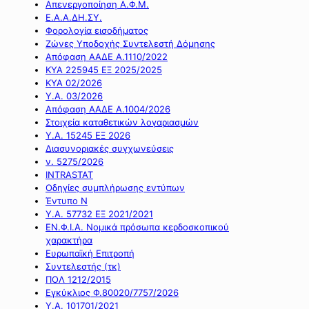
Απενεργοποίηση Α.Φ.Μ.
Ε.Α.Α.ΔΗ.ΣΥ.
Φορολογία εισοδήματος
Ζώνες Υποδοχής Συντελεστή Δόμησης
Απόφαση ΑΑΔΕ Α.1110/2022
ΚΥΑ 225945 ΕΞ 2025/2025
ΚΥΑ 02/2026
Υ.Α. 03/2026
Απόφαση ΑΑΔΕ Α.1004/2026
Στοιχεία καταθετικών λογαριασμών
Υ.Α. 15245 ΕΞ 2026
Διασυνοριακές συγχωνεύσεις
ν. 5275/2026
INTRASTAT
Οδηγίες συμπλήρωσης εντύπων
Έντυπο Ν
Υ.Α. 57732 ΕΞ 2021/2021
ΕΝ.Φ.Ι.Α. Νομικά πρόσωπα κερδοσκοπικού
χαρακτήρα
Ευρωπαϊκή Επιτροπή
Συντελεστής (τκ)
ΠΟΛ 1212/2015
Εγκύκλιος Φ.80020/7757/2026
Υ.Α. 101701/2021