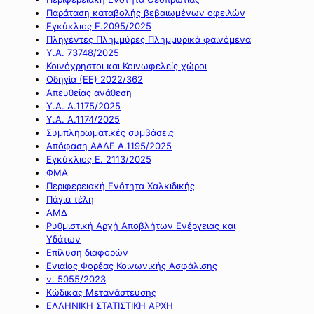
Παράταση καταβολής βεβαιωμένων οφειλών
Εγκύκλιος Ε.2095/2025
Πληγέντες Πλημμύρες Πλημμυρικά φαινόμενα
Υ.Α. 73748/2025
Κοινόχρηστοι και Κοινωφελείς χώροι
Οδηγία (ΕΕ) 2022/362
Απευθείας ανάθεση
Υ.Α. Α.1175/2025
Υ.Α. Α.1174/2025
Συμπληρωματικές συμβάσεις
Απόφαση ΑΑΔΕ Α.1195/2025
Εγκύκλιος Ε. 2113/2025
ΦΜΑ
Περιφερειακή Ενότητα Χαλκιδικής
Πάγια τέλη
ΑΜΔ
Ρυθμιστική Αρχή Αποβλήτων Ενέργειας και
Υδάτων
Επίλυση διαφορών
Ενιαίος Φορέας Κοινωνικής Ασφάλισης
ν. 5055/2023
Κώδικας Μετανάστευσης
ΕΛΛΗΝΙΚΗ ΣΤΑΤΙΣΤΙΚΗ ΑΡΧΗ