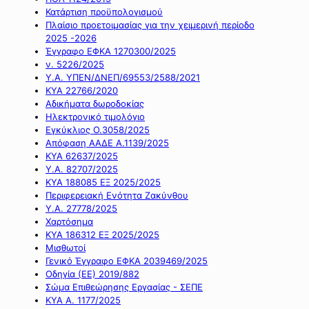
Κατάρτιση προϋπολογισμού
Πλαίσιο προετοιμασίας για την χειμερινή περίοδο
2025 -2026
Έγγραφο ΕΦΚΑ 1270300/2025
ν. 5226/2025
Υ.Α. ΥΠΕΝ/ΔΝΕΠ/69553/2588/2021
ΚΥΑ 22766/2020
Αδικήματα δωροδοκίας
Ηλεκτρονικό τιμολόγιο
Εγκύκλιος Ο.3058/2025
Απόφαση ΑΑΔΕ Α.1139/2025
ΚΥΑ 62637/2025
Υ.Α. 82707/2025
ΚΥΑ 188085 ΕΞ 2025/2025
Περιφερειακή Ενότητα Ζακύνθου
Υ.Α. 27778/2025
Χαρτόσημα
ΚΥΑ 186312 ΕΞ 2025/2025
Μισθωτοί
Γενικό Έγγραφο ΕΦΚΑ 2039469/2025
Οδηγία (ΕΕ) 2019/882
Σώμα Επιθεώρησης Εργασίας - ΣΕΠΕ
ΚΥΑ Α. 1177/2025