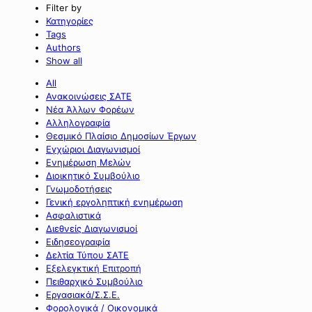
Filter by
Κατηγορίες
Tags
Authors
Show all
All
Ανακοινώσεις ΣΑΤΕ
Νέα Άλλων Φορέων
Αλληλογραφία
Θεσμικό Πλαίσιο Δημοσίων Έργων
Εγχώριοι Διαγωνισμοί
Ενημέρωση Μελών
Διοικητικό Συμβούλιο
Γνωμοδοτήσεις
Γενική εργοληπτική ενημέρωση
Ασφαλιστικά
Διεθνείς Διαγωνισμοί
Ειδησεογραφία
Δελτία Τύπου ΣΑΤΕ
Εξελεγκτική Επιτροπή
Πειθαρχικό Συμβούλιο
Εργασιακά/Σ.Σ.Ε.
Φορολογικά / Οικονομικά