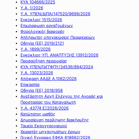
ΚΥΑ 104666/2025
Υ.Α. 1/2026
Υ.Α. ΥΠΕΝ/ΔΙΠΑ/147520/9699/2026
Εγκύκλιος 1515/2026
Επιμόρφωση εργαζομένων
Φορολογικές διαφορές
Απλήρωτες υποχρεώσεις Περιφερειών
Οδηγία (ΕΕ) 2019/2121
Υ.Α. 1899/2026
Εγκύκλιος ΥΠ. ΑΝΑΠΤΥΞΗΣ 13912/2026
Προσαύξηση περιουσίας
ΚΥΑ ΥΠΕΝ/ΓρΓΓΦΠΥ/34536/894/2024
Υ.Α. 13023/2026
Απόφαση ΑΑΔΕ Α.1062/2026
Επικαρπία
Οδηγία (ΕΕ) 2018/958
Ανεξάρτητη Αρχή Ελέγχου της Αγοράς και
Προστασίας του Καταναλωτή
Υ.Α. 43774 ΕΞ2026/2026
Κατώτατος μισθός
Δημοσίευση περίληψης διακήρυξης
Ταμείο Εκσυγχρονισμού
Χειριστές μηχανημάτων έργων
Γενικό Έγγραφο ΕΦΚΑ 818662/2026