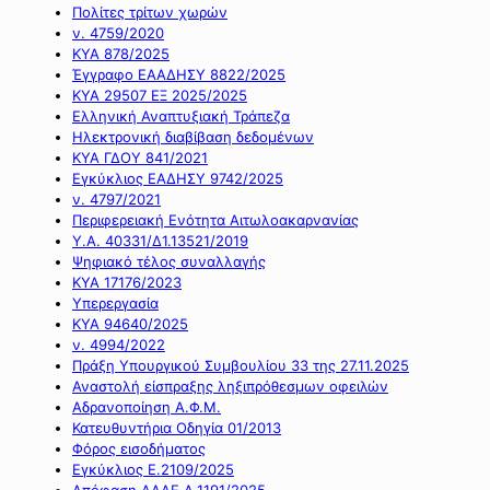
Πολίτες τρίτων χωρών
ν. 4759/2020
ΚΥΑ 878/2025
Έγγραφο ΕΑΑΔΗΣΥ 8822/2025
ΚΥΑ 29507 ΕΞ 2025/2025
Ελληνική Αναπτυξιακή Τράπεζα
Ηλεκτρονική διαβίβαση δεδομένων
ΚΥΑ ΓΔΟΥ 841/2021
Εγκύκλιος ΕΑΔΗΣΥ 9742/2025
ν. 4797/2021
Περιφερειακή Ενότητα Αιτωλοακαρνανίας
Υ.Α. 40331/Δ1.13521/2019
Ψηφιακό τέλος συναλλαγής
ΚΥΑ 17176/2023
Υπερεργασία
ΚΥΑ 94640/2025
ν. 4994/2022
Πράξη Υπουργικού Συμβουλίου 33 της 27.11.2025
Αναστολή είσπραξης ληξιπρόθεσμων οφειλών
Αδρανοποίηση Α.Φ.Μ.
Κατευθυντήρια Οδηγία 01/2013
Φόρος εισοδήματος
Εγκύκλιος Ε.2109/2025
Απόφαση ΑΑΔΕ Α.1191/2025