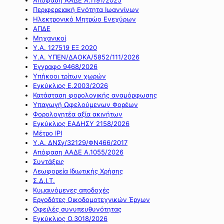
Περιφερειακή Ενότητα Ιωαννίνων
Ηλεκτρονικό Μητρώο Ενεχύρων
ΑΠΔΕ
Μηχανικοί
Υ.Α. 127519 ΕΞ 2020
Υ.Α. ΥΠΕΝ/ΔΑΟΚΑ/5852/111/2026
Έγγραφο 9468/2026
Υπήκοοι τρίτων χωρών
Εγκύκλιος Ε.2003/2026
Κατάσταση φορολογικής αναμόρφωσης
Υπαγωγή Ωφελούμενων Φορέων
Φορολογητέα αξία ακινήτων
Εγκύκλιος ΕΑΔΗΣΥ 2158/2026
Μέτρο IPI
Υ.Α. ΔΝΣγ/32129/ΦΝ466/2017
Απόφαση ΑΑΔΕ Α.1055/2026
Συντάξεις
Λεωφορεία Ιδιωτικής Χρήσης
Σ.Δ.Ι.Τ.
Κυμαινόμενες αποδοχές
Εργοδότες Οικοδομοτεχνικών Έργων
Οφειλές συνυπευθυνότητας
Εγκύκλιος Ο.3018/2026