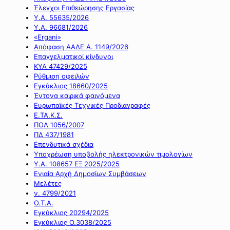
Έλεγχοι Επιθεώρησης Εργασίας
Υ.Α. 55635/2026
Υ.Α. 96681/2026
«Ergani»
Απόφαση ΑΑΔΕ Α. 1149/2026
Επαγγελματικοί κίνδυνοι
ΚΥΑ 47429/2025
Ρύθμιση οφειλών
Εγκύκλιος 18660/2025
Έντονα καιρικά φαινόμενα
Ευρωπαϊκές Τεχνικές Προδιαγραφές
Ε.ΤΑ.Κ.Σ.
ΠΟΛ 1056/2007
ΠΔ 437/1981
Επενδυτικά σχέδια
Υποχρέωση υποβολής ηλεκτρονικών τιμολογίων
Υ.Α. 108657 ΕΞ 2025/2025
Ενιαία Αρχή Δημοσίων Συμβάσεων
Μελέτες
ν. 4799/2021
Ο.Τ.Α.
Εγκύκλιος 20294/2025
Εγκύκλιος Ο.3038/2025