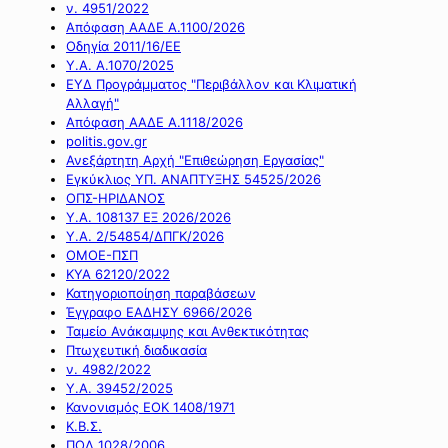
ν. 4951/2022
Απόφαση ΑΑΔΕ Α.1100/2026
Οδηγία 2011/16/ΕΕ
Υ.Α. Α.1070/2025
ΕΥΔ Προγράμματος "Περιβάλλον και Κλιματική
Αλλαγή"
Απόφαση ΑΑΔΕ Α.1118/2026
politis.gov.gr
Ανεξάρτητη Αρχή "Επιθεώρηση Εργασίας"
Εγκύκλιος ΥΠ. ΑΝΑΠΤΥΞΗΣ 54525/2026
ΟΠΣ-ΗΡΙΔΑΝΟΣ
Υ.Α. 108137 ΕΞ 2026/2026
Υ.Α. 2/54854/ΔΠΓΚ/2026
ΟΜΟΕ-ΠΣΠ
ΚΥΑ 62120/2022
Κατηγοριοποίηση παραβάσεων
Έγγραφο ΕΑΔΗΣΥ 6966/2026
Ταμείο Ανάκαμψης και Ανθεκτικότητας
Πτωχευτική διαδικασία
ν. 4982/2022
Υ.Α. 39452/2025
Κανονισμός ΕΟΚ 1408/1971
Κ.Β.Σ.
ΠΟΛ 1028/2006