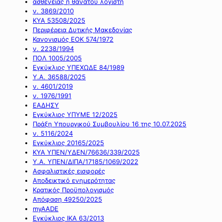
ασθένειας ή θανάτου λογιστή
ν. 3869/2010
ΚΥΑ 53508/2025
Περιφέρεια Δυτικής Μακεδονίας
Κανονισμός ΕΟΚ 574/1972
ν. 2238/1994
ΠΟΛ 1005/2005
Εγκύκλιος ΥΠΕΧΩΔΕ 84/1989
Υ.Α. 36588/2025
ν. 4601/2019
ν. 1976/1991
ΕΑΔΗΣΥ
Εγκύκλιος ΥΠΥΜΕ 12/2025
Πράξη Υπουργικού Συμβουλίου 16 της 10.07.2025
ν. 5116/2024
Εγκύκλιος 20165/2025
ΚΥΑ ΥΠΕΝ/ΥΔΕΝ/76636/339/2025
Υ.Α. ΥΠΕΝ/ΔΙΠΑ/17185/1069/2022
Ασφαλιστικές εισφορές
Αποδεικτικό ενημερότητας
Κρατικός Προϋπολογισμός
Απόφαση 49250/2025
myAADE
Εγκύκλιος ΙΚΑ 63/2013