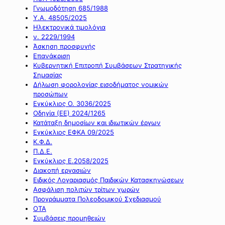
Γνωμοδότηση 685/1988
Υ.Α. 48505/2025
Ηλεκτρονικά τιμολόγια
ν. 2229/1994
Άσκηση προσφυγής
Επανάκριση
Κυβερνητική Επιτροπή Συμβάσεων Στρατηγικής
Σημασίας
Δήλωση φορολογίας εισοδήματος νομικών
προσώπων
Εγκύκλιος Ο. 3036/2025
Οδηγία (ΕΕ) 2024/1265
Κατάταξη δημοσίων και ιδιωτικών έργων
Εγκύκλιος ΕΦΚΑ 09/2025
Κ.Φ.Δ.
Π.Δ.Ε.
Εγκύκλιος Ε.2058/2025
Διακοπή εργασιών
Ειδικός Λογαριασμός Παιδικών Κατασκηνώσεων
Ασφάλιση πολιτών τρίτων χωρών
Προγράμματα Πολεοδομικού Σχεδιασμού
ΟΤΑ
Συμβάσεις προμηθειών