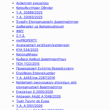
Ανάκληση εγκυκλίου
Κατευθυντήριες Οδηγίες
Υ.Α. 32689/2025
Υ.Α. 33093/2025
Έναρξη Επιχειρηματικής Δραστηριότητας
Διαδικασίες με διαπραγμάτευση
ΦΜΥ
Ζ.Υ.Σ.
myPROPERTY
Αναγκαστική εκτέλεση/κατάσχεση
ΚΥΑ 534/2025
Κατολισθήσεις
Κωδικοί Αριθμοί Δραστηριοτήτων
ΠΟΛ 1122/2015
Περιφερειακή Ενότητα Θεσσαλονίκης
Ελεύθεροι Επαγγελματίες
Υ.Α. ΔΑΕΕ/οικ.2287/2016
Κατάσταση οικονομικών στοιχείων από
επιχειρηματική δραστηριότητα
Εγκύκλιος Ε.2005/2026
Απόφαση ΑΑΔΕ Α.1048/2026
Τιμές ζώνης σε Ευρώ
Υ.Α. Α.1051/2026