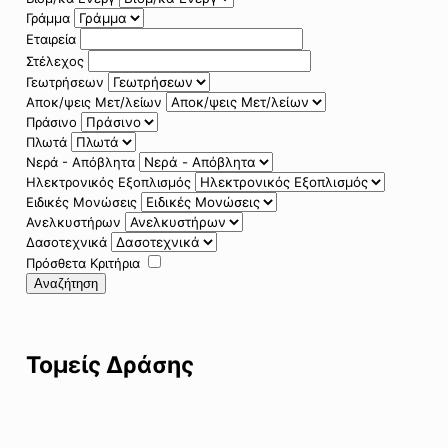
Γράμμα
Εταιρεία
Στέλεχος
Γεωτρήσεων
Αποκ/ψεις Μετ/λείων
Πράσινο
Πλωτά
Νερά - Απόβλητα
Ηλεκτρονικός Εξοπλισμός
Ειδικές Μονώσεις
Ανελκυστήρων
Δασοτεχνικά
Πρόσθετα Κριτήρια
Αναζήτηση
Τομείς Δράσης