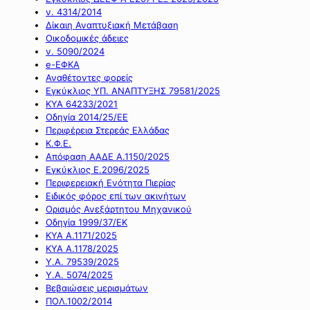
ν. 4314/2014
Δίκαιη Αναπτυξιακή Μετάβαση
Οικοδομικές άδειες
ν. 5090/2024
e-ΕΦΚΑ
Αναθέτοντες φορείς
Εγκύκλιος ΥΠ. ΑΝΑΠΤΥΞΗΣ 79581/2025
ΚΥΑ 64233/2021
Οδηγία 2014/25/ΕΕ
Περιφέρεια Στερεάς Ελλάδας
Κ.Φ.Ε.
Απόφαση ΑΑΔΕ Α.1150/2025
Εγκύκλιος Ε.2096/2025
Περιφερειακή Ενότητα Πιερίας
Ειδικός φόρος επί των ακινήτων
Ορισμός Ανεξάρτητου Μηχανικού
Οδηγία 1999/37/ΕΚ
ΚΥΑ Α.1171/2025
ΚΥΑ Α.1178/2025
Υ.Α. 79539/2025
Υ.Α. 5074/2025
Βεβαιώσεις μερισμάτων
ΠΟΛ.1002/2014