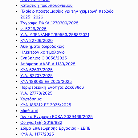
Κατάρτιση προϋπολογισμού
Πλαίσιο προετοιμασίας για την χειμερινή περίοδο
2025 -2026
Έγγραφο ΕΦΚΑ 1270300/2025
ν. 5226/2025
Υ.Α. ΥΠΕΝ/ΔΝΕΠ/69553/2588/2021
ΚΥΑ 22766/2020
Αδικήματα δωροδοκίας
Ηλεκτρονικό τιμολόγιο
Εγκύκλιος Ο.3058/2025
Απόφαση ΑΑΔΕ Α.1139/2025
ΚΥΑ 62637/2025
Υ.Α. 82707/2025
ΚΥΑ 188085 ΕΞ 2025/2025
Περιφερειακή Ενότητα Ζακύνθου
Υ.Α. 27778/2025
Χαρτόσημα
ΚΥΑ 186312 ΕΞ 2025/2025
Μισθωτοί
Γενικό Έγγραφο ΕΦΚΑ 2039469/2025
Οδηγία (ΕΕ) 2019/882
Σώμα Επιθεώρησης Εργασίας - ΣΕΠΕ
ΚΥΑ Α. 1177/2025