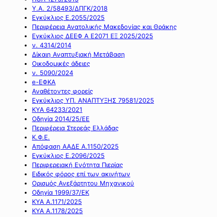
Υ.Α. 2/58493/ΔΠΓΚ/2018
Εγκύκλιος Ε.2055/2025
Περιφέρεια Ανατολικής Μακεδονίας και Θράκης
Εγκύκλιος ΔΕΕΦ Α Ε2071 ΕΞ 2025/2025
ν. 4314/2014
Δίκαιη Αναπτυξιακή Μετάβαση
Οικοδομικές άδειες
ν. 5090/2024
e-ΕΦΚΑ
Αναθέτοντες φορείς
Εγκύκλιος ΥΠ. ΑΝΑΠΤΥΞΗΣ 79581/2025
ΚΥΑ 64233/2021
Οδηγία 2014/25/ΕΕ
Περιφέρεια Στερεάς Ελλάδας
Κ.Φ.Ε.
Απόφαση ΑΑΔΕ Α.1150/2025
Εγκύκλιος Ε.2096/2025
Περιφερειακή Ενότητα Πιερίας
Ειδικός φόρος επί των ακινήτων
Ορισμός Ανεξάρτητου Μηχανικού
Οδηγία 1999/37/ΕΚ
ΚΥΑ Α.1171/2025
ΚΥΑ Α.1178/2025