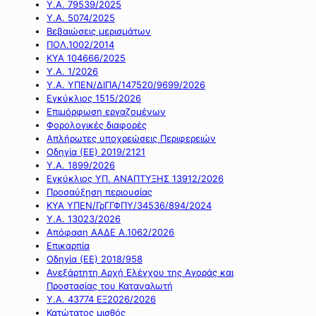
Υ.Α. 79539/2025
Υ.Α. 5074/2025
Βεβαιώσεις μερισμάτων
ΠΟΛ.1002/2014
ΚΥΑ 104666/2025
Υ.Α. 1/2026
Υ.Α. ΥΠΕΝ/ΔΙΠΑ/147520/9699/2026
Εγκύκλιος 1515/2026
Επιμόρφωση εργαζομένων
Φορολογικές διαφορές
Απλήρωτες υποχρεώσεις Περιφερειών
Οδηγία (ΕΕ) 2019/2121
Υ.Α. 1899/2026
Εγκύκλιος ΥΠ. ΑΝΑΠΤΥΞΗΣ 13912/2026
Προσαύξηση περιουσίας
ΚΥΑ ΥΠΕΝ/ΓρΓΓΦΠΥ/34536/894/2024
Υ.Α. 13023/2026
Απόφαση ΑΑΔΕ Α.1062/2026
Επικαρπία
Οδηγία (ΕΕ) 2018/958
Ανεξάρτητη Αρχή Ελέγχου της Αγοράς και
Προστασίας του Καταναλωτή
Υ.Α. 43774 ΕΞ2026/2026
Κατώτατος μισθός