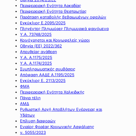
Περιφερειακή Ενότητα Αρκαδίας
Περιφερειακή Ενότητα Θεσπρωτίας
Παράταση καταβολής βεβαιωμένων οφειλών
Εγκύκλιος Ε.2095/2025
Πληγέντες Πλημμύρες Πλημμυρικά φαινόμενα
Υ.Α. 73748/2025
Κοινόχρηστοι και Κοινωφελείς χώροι
Οδηγία (ΕΕ) 2022/362
Απευθείας ανάθεση
Υ.Α. Α.1175/2025
Υ.Α. Α.1174/2025
Συμπληρωματικές συμβάσεις
Απόφαση ΑΑΔΕ Α.1195/2025
Εγκύκλιος Ε. 2113/2025
ΦΜΑ
Περιφερειακή Ενότητα Χαλκιδικής
Πάγια τέλη
ΑΜΔ
Ρυθμιστική Αρχή Αποβλήτων Ενέργειας και
Υδάτων
Επίλυση διαφορών
Ενιαίος Φορέας Κοινωνικής Ασφάλισης
ν. 5055/2023