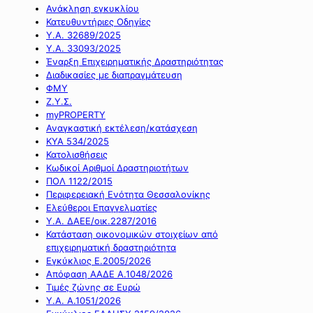
Ανάκληση εγκυκλίου
Κατευθυντήριες Οδηγίες
Υ.Α. 32689/2025
Υ.Α. 33093/2025
Έναρξη Επιχειρηματικής Δραστηριότητας
Διαδικασίες με διαπραγμάτευση
ΦΜΥ
Ζ.Υ.Σ.
myPROPERTY
Αναγκαστική εκτέλεση/κατάσχεση
ΚΥΑ 534/2025
Κατολισθήσεις
Κωδικοί Αριθμοί Δραστηριοτήτων
ΠΟΛ 1122/2015
Περιφερειακή Ενότητα Θεσσαλονίκης
Ελεύθεροι Επαγγελματίες
Υ.Α. ΔΑΕΕ/οικ.2287/2016
Κατάσταση οικονομικών στοιχείων από
επιχειρηματική δραστηριότητα
Εγκύκλιος Ε.2005/2026
Απόφαση ΑΑΔΕ Α.1048/2026
Τιμές ζώνης σε Ευρώ
Υ.Α. Α.1051/2026