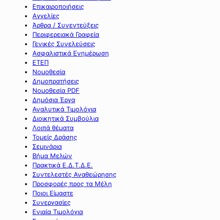
Επικαιροποιήσεις
Αγγελίες
Άρθρα / Συνεντεύξεις
Περιφερειακά Γραφεία
Γενικές Συνελεύσεις
Ασφαλιστικά Ενημέρωση
ΕΤΕΠ
Νομοθεσία
Δημοπρατήσεις
Νομοθεσία PDF
Δημόσια Έργα
Αναλυτικά Τιμολόγια
Διοικητικά Συμβούλια
Λοιπά θέματα
Τομείς Δράσης
Σεμινάρια
Βήμα Μελών
Πρακτικά Ε.Δ.Τ.Δ.Ε.
Συντελεστές Αναθεώρησης
Προσφορές προς τα Μέλη
Ποιοι Είμαστε
Συνεργασίες
Ενιαία Τιμολόγια