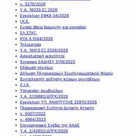
ν. 5270/2026
Υ.Α. 16033 ΕΞ 2026
Εγκύκλιος ΕΦΚΑ 04/2026
Ι.Κ.Ε.
Ενιαία άδεια διαμονής και εργασίας
ΕΛ.ΣΤΑΤ.
ΚΥΑ Α.1044/2026
Τηλεμετρία
Υ.Α. 16413 ΕΞ 2026/2026
Ασφαλιστική ικανότητα
Έγγραφο ΕΑΔΗΣΥ 5116/2025
Εξίσωση πτυχίων
Δήλωση Πληροφοριών Συμπληρωματικού Φόρου
Συντελεστής αύξησης κύριων συντάξεων
Λ.Ι.Χ.
Υπηρεσίες συμβούλων
Υ.Α. 2/26682/ΔΠΓΚ/2026
Εγκύκλιος ΥΠ. ΑΝΑΠΤΥΞΗΣ 32810/2026
Περιφερειακή Ενότητα Δυτικής Αττικής
ν. 5007/2022
ν. 4964/2022
Επιχειρησιακό Σχέδιο της ΑΑΔΕ
Υ.Α. 2/42652/ΔΠΓΚ/2026