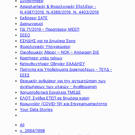
Συναντήσεις
Ασφαλιστικές & Φορολογικές Εξελίξεις -
Ν.4387/2016, Ν.4389/2016, Ν. 4403/2016
Εκδόσεις ΣΑΤΕ
Διαγωνισμοί
ΠΔ 71/2019 – Παρατάσεις ΜΕΕΠ
ΣΕΕΟ
ΕΣΗΔΗΣ για τα Δημόσια Έργα
Φορολογικές Υποχρεώσεις
Οικοδομικές Άδειες – ΝΟΚ – Απόφαση ΣτΕ
Κρατήσεις υπέρ τρίτων
Κατευθυντήριες Οδηγίες ΕΑΑΔΗΣΥ
Πρότυπα και Υποδείγματα Διακηρύξεων - ΤΕΥΔ -
ΕΕΕΣ
Θεσμικές ρυθμίσεις για την αντιμετώπιση των
ανατιμήσεων των υλικών - Αναθεώρηση
Χρηματοδοτικά Εργαλεία ΤΜΕΔΕ
ΕΛΟΤ: Σχέδια ΕΤΕΠ σε δημόσια κρίση
Κορωνοϊός (COVID-19) και Επιχειρηματικότητα
Your Data Stories
All
ν. 2664/1998