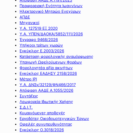
Περιφερειακή Ενότητα Ιωαννίνων
Ηλεκτρονικό Μητρώο Ενεχύρων
ΑΠΔΕ
Μηχανικοί
Υ.Α. 127519 ΕΞ 2020
Υ.Α. ΥΠΕΝ/ΔΑΟΚΑ/5852/111/2026
Έγγραφο 9468/2026
Υπήκοοι τρίτων χωρών
Εγκύκλιος Ε.2003/2026
Κατάσταση φορολογικής αναμόρφωσης
Υπαγωγή Ωφελούμενων Φορέων
Φορολογητέα αξία ακινήτων
Εγκύκλιος ΕΑΔΗΣΥ 2158/2026
Μέτρο IPI
Υ.Α. ΔΝΣγ/32129/ΦΝ466/2017
Απόφαση ΑΑΔΕ Α.1055/2026
Συντάξεις
Λεωφορεία Ιδιωτικής Χρήσης
Σ.Δ.Ι.Τ.
Κυμαινόμενες αποδοχές
Εργοδότες Οικοδομοτεχνικών Έργων
Οφειλές συνυπευθυνότητας
Εγκύκλιος Ο.3018/2026