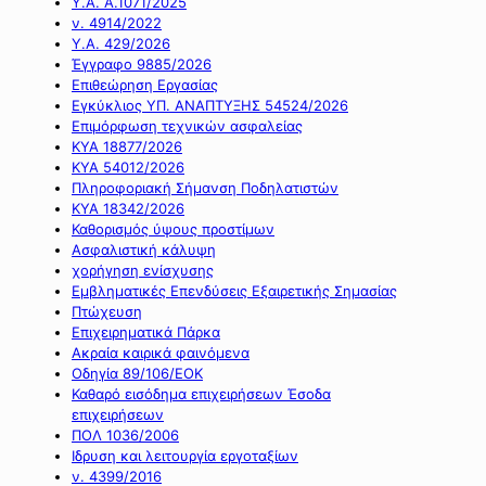
Υ.Α. Α.1071/2025
ν. 4914/2022
Υ.Α. 429/2026
Έγγραφο 9885/2026
Επιθεώρηση Εργασίας
Εγκύκλιος ΥΠ. ΑΝΑΠΤΥΞΗΣ 54524/2026
Επιμόρφωση τεχνικών ασφαλείας
ΚΥΑ 18877/2026
ΚΥΑ 54012/2026
Πληροφοριακή Σήμανση Ποδηλατιστών
ΚΥΑ 18342/2026
Καθορισμός ύψους προστίμων
Ασφαλιστική κάλυψη
χορήγηση ενίσχυσης
Εμβληματικές Επενδύσεις Εξαιρετικής Σημασίας
Πτώχευση
Επιχειρηματικά Πάρκα
Ακραία καιρικά φαινόμενα
Οδηγία 89/106/ΕΟΚ
Καθαρό εισόδημα επιχειρήσεων Έσοδα
επιχειρήσεων
ΠΟΛ 1036/2006
Ιδρυση και λειτουργία εργοταξίων
ν. 4399/2016