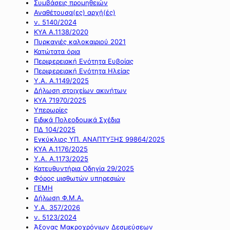
Συμβάσεις προμηθειών
Αναθέτουσα(ες) αρχή(ές)
ν. 5140/2024
ΚΥΑ Α.1138/2020
Πυρκαγιές καλοκαιριού 2021
Κατώτατα όρια
Περιφερειακή Ενότητα Ευβοίας
Περιφερειακή Ενότητα Ηλείας
Υ.Α. Α.1149/2025
Δήλωση στοιχείων ακινήτων
ΚΥΑ 71970/2025
Υπερωρίες
Ειδικά Πολεοδομικά Σχέδια
ΠΔ 104/2025
Εγκύκλιος ΥΠ. ΑΝΑΠΤΥΞΗΣ 99864/2025
ΚΥΑ Α.1176/2025
Υ.Α. Α.1173/2025
Κατευθυντήρια Οδηγία 29/2025
Φόρος μισθωτών υπηρεσιών
ΓΕΜΗ
Δήλωση Φ.Μ.Α.
Υ.Α. 357/2026
ν. 5123/2024
Άξονας Μακροχρόνιων Δεσμεύσεων