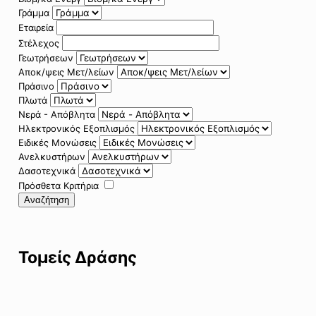
Γράμμα
Εταιρεία
Στέλεχος
Γεωτρήσεων
Αποκ/ψεις Μετ/λείων
Πράσινο
Πλωτά
Νερά - Απόβλητα
Ηλεκτρονικός Εξοπλισμός
Ειδικές Μονώσεις
Ανελκυστήρων
Δασοτεχνικά
Πρόσθετα Κριτήρια
Αναζήτηση
Τομείς Δράσης