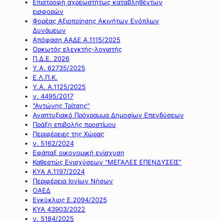
Επιστροφή αχρεωστήτως καταβληθέντων
εισφορών
Φορέας Αξιοποίησης Ακινήτων Ενόπλων
Δυνάμεων
Απόφαση ΑΑΔΕ Α.1115/2025
Ορκωτός ελεγκτής-λογιστής
Π.Δ.Ε. 2026
Υ.Α. 62735/2025
Ε.Λ.Π.Κ.
Υ.Α. Α.1125/2025
ν. 4495/2017
"Αντώνης Τρίτσης"
Αναπτυξιακό Πρόγραμμα Δημοσίων Επενδύσεων
Πράξη επιβολής προστίμου
Περιφέρειες της Χώρας
ν. 5162/2024
Εφάπαξ οικονομική ενίσχυση
Καθεστώς Ενισχύσεων “ΜΕΓΑΛΕΣ ΕΠΕΝΔΥΣΕΙΣ”
ΚΥΑ Α.1197/2024
Περιφέρεια Ιονίων Νήσων
ΟΑΕΔ
Εγκύκλιος Ε.2094/2025
ΚΥΑ 43903/2022
ν. 5184/2025