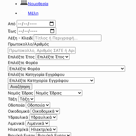
Νομοθεσία
Μέλη
Από
Έως
Λέξη - Κλειδί
Πρωτοκολλο/Αριθμός
Επιλέξτε Έτος
Επιλέξτε Φορέα
Επιλέξτε Κατηγορία Εγγράφου
Αναζήτηση
Νομός Έδρας
Τάξη
Οδοποιία
Οικοδομικά
Υδραυλικά
Λιμενικά
Ηλεκτρ/κά
Βιομ/κά Ενεργ