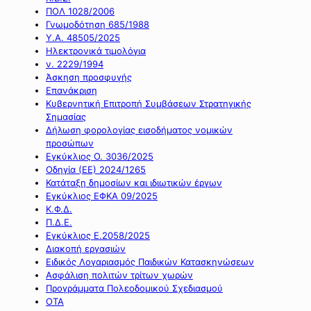
ΠΟΛ 1028/2006
Γνωμοδότηση 685/1988
Υ.Α. 48505/2025
Ηλεκτρονικά τιμολόγια
ν. 2229/1994
Άσκηση προσφυγής
Επανάκριση
Κυβερνητική Επιτροπή Συμβάσεων Στρατηγικής
Σημασίας
Δήλωση φορολογίας εισοδήματος νομικών
προσώπων
Εγκύκλιος Ο. 3036/2025
Οδηγία (ΕΕ) 2024/1265
Κατάταξη δημοσίων και ιδιωτικών έργων
Εγκύκλιος ΕΦΚΑ 09/2025
Κ.Φ.Δ.
Π.Δ.Ε.
Εγκύκλιος Ε.2058/2025
Διακοπή εργασιών
Ειδικός Λογαριασμός Παιδικών Κατασκηνώσεων
Ασφάλιση πολιτών τρίτων χωρών
Προγράμματα Πολεοδομικού Σχεδιασμού
ΟΤΑ