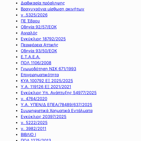
Διαδικασία πρόσληψης
Βραχυχρόνια μίσθωση ακινήτων
ν .5325/2026
ΠΕ Έβρου
Οδηγία 92/57/ΕΟΚ
Αιγιαλός
Εγκύκλιος 18792/2025
Περιφέρεια Αττικής
Οδηγία 93/50/ΕΟΚ
Ε.Τ.Α.Ε.Α.
ΠΟΛ 1106/2008
Γνωμοδότηση ΝΣΚ 671/1993
Επιχειρηματικότητα
ΚΥΑ 100792 ΕΞ 2025/2025
Υ.Α. 119126 ΕΞ 2021/2021
Εγκύκλιος Υπ. Ανάπτυξης 54977/2025
ν. 4764/2020
Υ.Α. ΥΠΕΝ/Δ ΕΠΕΑ/78489/637/2025
Συμψηφιστικά Χρηματικά Εντάλματα
Εγκύκλιος 20397/2025
ν. 5222/2025
ν. 3982/2011
ΒΙΒΛΙΟ Ι
ΠΟΛ 1275/2013