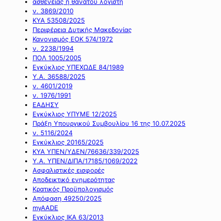
ασθένειας ή θανάτου λογιστή
ν. 3869/2010
ΚΥΑ 53508/2025
Περιφέρεια Δυτικής Μακεδονίας
Κανονισμός ΕΟΚ 574/1972
ν. 2238/1994
ΠΟΛ 1005/2005
Εγκύκλιος ΥΠΕΧΩΔΕ 84/1989
Υ.Α. 36588/2025
ν. 4601/2019
ν. 1976/1991
ΕΑΔΗΣΥ
Εγκύκλιος ΥΠΥΜΕ 12/2025
Πράξη Υπουργικού Συμβουλίου 16 της 10.07.2025
ν. 5116/2024
Εγκύκλιος 20165/2025
ΚΥΑ ΥΠΕΝ/ΥΔΕΝ/76636/339/2025
Υ.Α. ΥΠΕΝ/ΔΙΠΑ/17185/1069/2022
Ασφαλιστικές εισφορές
Αποδεικτικό ενημερότητας
Κρατικός Προϋπολογισμός
Απόφαση 49250/2025
myAADE
Εγκύκλιος ΙΚΑ 63/2013