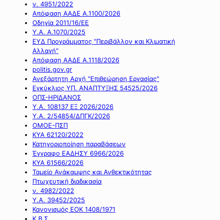
ν. 4951/2022
Απόφαση ΑΑΔΕ Α.1100/2026
Οδηγία 2011/16/ΕΕ
Υ.Α. Α.1070/2025
ΕΥΔ Προγράμματος "Περιβάλλον και Κλιματική
Αλλαγή"
Απόφαση ΑΑΔΕ Α.1118/2026
politis.gov.gr
Ανεξάρτητη Αρχή "Επιθεώρηση Εργασίας"
Εγκύκλιος ΥΠ. ΑΝΑΠΤΥΞΗΣ 54525/2026
ΟΠΣ-ΗΡΙΔΑΝΟΣ
Υ.Α. 108137 ΕΞ 2026/2026
Υ.Α. 2/54854/ΔΠΓΚ/2026
ΟΜΟΕ-ΠΣΠ
ΚΥΑ 62120/2022
Κατηγοριοποίηση παραβάσεων
Έγγραφο ΕΑΔΗΣΥ 6966/2026
ΚΥΑ 61566/2026
Ταμείο Ανάκαμψης και Ανθεκτικότητας
Πτωχευτική διαδικασία
ν. 4982/2022
Υ.Α. 39452/2025
Κανονισμός ΕΟΚ 1408/1971
Κ.Β.Σ.