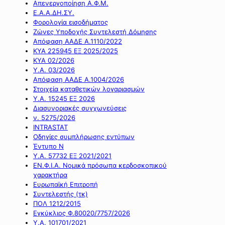
Απενεργοποίηση Α.Φ.Μ.
Ε.Α.Α.ΔΗ.ΣΥ.
Φορολογία εισοδήματος
Ζώνες Υποδοχής Συντελεστή Δόμησης
Απόφαση ΑΑΔΕ Α.1110/2022
ΚΥΑ 225945 ΕΞ 2025/2025
ΚΥΑ 02/2026
Υ.Α. 03/2026
Απόφαση ΑΑΔΕ Α.1004/2026
Στοιχεία καταθετικών λογαριασμών
Υ.Α. 15245 ΕΞ 2026
Διασυνοριακές συγχωνεύσεις
ν. 5275/2026
INTRASTAT
Οδηγίες συμπλήρωσης εντύπων
Έντυπο Ν
Υ.Α. 57732 ΕΞ 2021/2021
ΕΝ.Φ.Ι.Α. Νομικά πρόσωπα κερδοσκοπικού
χαρακτήρα
Ευρωπαϊκή Επιτροπή
Συντελεστής (τκ)
ΠΟΛ 1212/2015
Εγκύκλιος Φ.80020/7757/2026
Υ.Α. 101701/2021