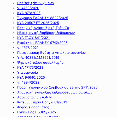
Πολίτες τρίτων χωρών
ν. 4759/2020
ΚΥΑ 878/2025
Έγγραφο ΕΑΑΔΗΣΥ 8822/2025
ΚΥΑ 29507 ΕΞ 2025/2025
Ελληνική Αναπτυξιακή Τράπεζα
Ηλεκτρονική διαβίβαση δεδομένων
ΚΥΑ ΓΔΟΥ 841/2021
Εγκύκλιος ΕΑΔΗΣΥ 9742/2025
ν. 4797/2021
Περιφερειακή Ενότητα Αιτωλοακαρνανίας
Υ.Α. 40331/Δ1.13521/2019
Ψηφιακό τέλος συναλλαγής
ΚΥΑ 17176/2023
Υπερεργασία
ΚΥΑ 94640/2025
ν. 4994/2022
Πράξη Υπουργικού Συμβουλίου 33 της 27.11.2025
Αναστολή είσπραξης ληξιπρόθεσμων οφειλών
Αδρανοποίηση Α.Φ.Μ.
Κατευθυντήρια Οδηγία 01/2013
Φόρος εισοδήματος
Εγκύκλιος Ε.2109/2025
Απόφαση ΑΑΔΕ Α.1191/2025