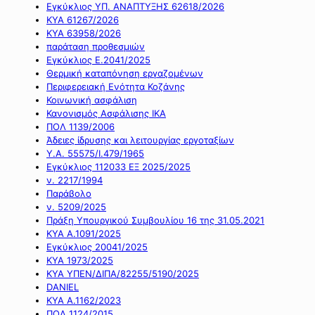
Εγκύκλιος ΥΠ. ΑΝΑΠΤΥΞΗΣ 62618/2026
ΚΥΑ 61267/2026
ΚΥΑ 63958/2026
παράταση προθεσμιών
Εγκύκλιος Ε.2041/2025
Θερμική καταπόνηση εργαζομένων
Περιφερειακή Ενότητα Κοζάνης
Κοινωνική ασφάλιση
Κανονισμός Ασφάλισης ΙΚΑ
ΠΟΛ 1139/2006
Άδειες ίδρυσης και λειτουργίας εργοταξίων
Υ.Α. 55575/Ι.479/1965
Εγκύκλιος 112033 ΕΞ 2025/2025
ν. 2217/1994
Παράβολο
ν. 5209/2025
Πράξη Υπουργικού Συμβουλίου 16 της 31.05.2021
ΚΥΑ Α.1091/2025
Εγκύκλιος 20041/2025
ΚΥΑ 1973/2025
ΚΥΑ ΥΠΕΝ/ΔΙΠΑ/82255/5190/2025
DANIEL
ΚΥΑ Α.1162/2023
ΠΟΛ 1124/2015