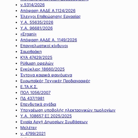
ν.5314/2026
Απόφαση ΑΑΔΕ Α.1124/2026
Έλεγχοι Επιθεώρησης Εργασίας
Υ.Α. 55635/2026
Υ.Α. 96681/2026
«Ergani»
Απόφαση ΑΑΔΕ Α. 1149/2026
Επαγγελματικοί κίνδυνοι
Σαμοθράκη
ΚΥΑ 47429/2025
Ρύθμιση οφειλών
Εγκύκλιος 18660/2025
Έντονα καιρικά φαινόμενα
Ευρωπαϊκές Τεχνικές Προδιαγραφές
Ε.ΤΑ.Κ.Σ.
ΠΟΛ 1056/2007
ΠΔ 437/1981
Επενδυτικά σχέδια
Υποχρέωση υποβολής ηλεκτρονικών τιμολογίων
Υ.Α. 108657 ΕΞ 2025/2025
Ενιαία Αρχή Δημοσίων Συμβάσεων
Μελέτες
ν. 4799/2021