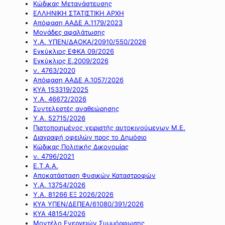
Κώδικας Μετανάστευσης
ΕΛΛΗΝΙΚΗ ΣΤΑΤΙΣΤΙΚΗ ΑΡΧΗ
Απόφαση ΑΑΔΕ Α.1179/2023
Μονάδες αφαλάτωσης
Υ.Α. ΥΠΕΝ/ΔΑΟΚΑ/20910/550/2026
Εγκύκλιος ΕΦΚΑ 09/2026
Εγκύκλιος Ε.2009/2026
ν. 4763/2020
Απόφαση ΑΑΔΕ Α.1057/2026
ΚΥΑ 153319/2025
Υ.Α. 46672/2026
Συντελεστές αναθεώρησης
Υ.Α. 52715/2026
Πιστοποιημένος χειριστής αυτοκινούμενων Μ.Ε.
Διαγραφή οφειλών προς το Δημόσιο
Κώδικας Πολιτικής Δικονομίας
ν. 4796/2021
Ε.Τ.Α.Α.
Αποκατάσταση Φυσικών Καταστροφών
Υ.Α. 13754/2026
Υ.Α. 81266 ΕΞ 2026/2026
ΚΥΑ ΥΠΕΝ/ΔΕΠΕΑ/61080/391/2026
ΚΥΑ 48154/2026
Μοντέλο Ενεργειών Συμμόρφωσης