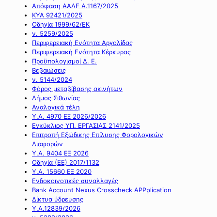
Απόφαση ΑΑΔΕ Α.1167/2025
ΚΥΑ 92421/2025
Οδηγία 1999/62/ΕΚ
ν. 5259/2025
Περιφερειακή Ενότητα Αργολίδας
Περιφερειακή Ενότητα Κέρκυρας
Προϋπολογισμοί Δ. Ε.
Βεβαιώσεις
ν. 5144/2024
Φόρος μεταβίβασης ακινήτων
Δήμος Σιθωνίας
Αναλογικά τέλη
Υ.Α. 4970 ΕΞ 2026/2026
Εγκύκλιος ΥΠ. ΕΡΓΑΣΙΑΣ 2141/2025
Επιτροπή Εξώδικης Επίλυσης Φορολογικών
Διαφορών
Υ.Α. 9404 ΕΞ 2026
Οδηγία (ΕΕ) 2017/1132
Υ.Α. 15660 ΕΞ 2020
Ενδοκοινοτικές συναλλαγές
Bank Account Nexus Crosscheck APPplication
Δίκτυα ύδρευσης
Υ.Α.12839/2026