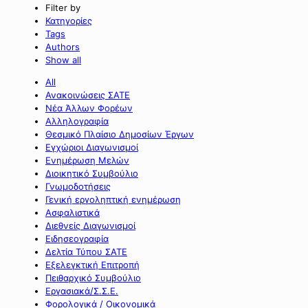
Filter by
Κατηγορίες
Tags
Authors
Show all
All
Ανακοινώσεις ΣΑΤΕ
Νέα Άλλων Φορέων
Αλληλογραφία
Θεσμικό Πλαίσιο Δημοσίων Έργων
Εγχώριοι Διαγωνισμοί
Ενημέρωση Μελών
Διοικητικό Συμβούλιο
Γνωμοδοτήσεις
Γενική εργοληπτική ενημέρωση
Ασφαλιστικά
Διεθνείς Διαγωνισμοί
Ειδησεογραφία
Δελτία Τύπου ΣΑΤΕ
Εξελεγκτική Επιτροπή
Πειθαρχικό Συμβούλιο
Εργασιακά/Σ.Σ.Ε.
Φορολογικά / Οικονομικά