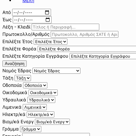
Μέλη
Από
Έως
Λέξη - Κλειδί
Πρωτοκολλο/Αριθμός
Επιλέξτε Έτος
Επιλέξτε Φορέα
Επιλέξτε Κατηγορία Εγγράφου
Αναζήτηση
Νομός Έδρας
Τάξη
Οδοποιία
Οικοδομικά
Υδραυλικά
Λιμενικά
Ηλεκτρ/κά
Βιομ/κά Ενεργ
Γράμμα