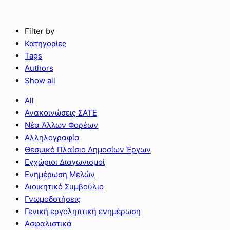
Filter by
Κατηγορίες
Tags
Authors
Show all
All
Ανακοινώσεις ΣΑΤΕ
Νέα Άλλων Φορέων
Αλληλογραφία
Θεσμικό Πλαίσιο Δημοσίων Έργων
Εγχώριοι Διαγωνισμοί
Ενημέρωση Μελών
Διοικητικό Συμβούλιο
Γνωμοδοτήσεις
Γενική εργοληπτική ενημέρωση
Ασφαλιστικά