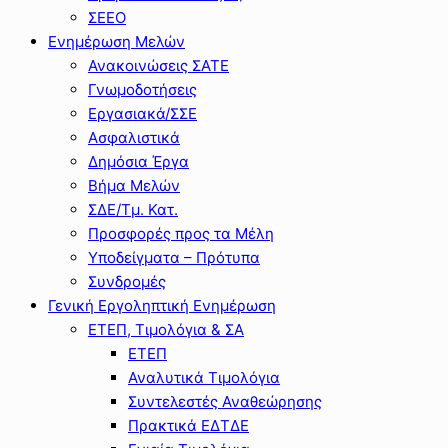
ΣΕΕΟ
Ενημέρωση Μελών
Ανακοινώσεις ΣΑΤΕ
Γνωμοδοτήσεις
Εργασιακά/ΣΣΕ
Ασφαλιστικά
Δημόσια Έργα
Βήμα Μελών
ΣΔΕ/Τμ. Κατ.
Προσφορές προς τα Μέλη
Υποδείγματα – Πρότυπα
Συνδρομές
Γενική Εργοληπτική Ενημέρωση
ΕΤΕΠ, Τιμολόγια & ΣΑ
ΕΤΕΠ
Αναλυτικά Τιμολόγια
Συντελεστές Αναθεώρησης
Πρακτικά ΕΔΤΔΕ