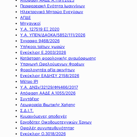
Περιφερειακή Ενότητα Ιωαννίνων
Ηλεκτρονικό Μητρώο Ενεχύρων
ΑΠΔΕ
Μηχανικοί
Υ.Α. 127519 ΕΞ 2020
Υ.Α. ΥΠΕΝ/ΔΑΟΚΑ/5852/111/2026
Έγγραφο 9468/2026
Υπήκοοι τρίτων χωρών
Εγκύκλιος Ε.2003/2026
Κατάσταση φορολογικής αναμόρφωσης
Υπαγωγή Ωφελούμενων Φορέων
Φορολογητέα αξία ακινήτων
Εγκύκλιος ΕΑΔΗΣΥ 2158/2026
Μέτρο IPI
Υ.Α. ΔΝΣγ/32129/ΦΝ466/2017
Απόφαση ΑΑΔΕ Α.1055/2026
Συντάξεις
Λεωφορεία Ιδιωτικής Χρήσης
Σ.Δ.Ι.Τ.
Κυμαινόμενες αποδοχές
Εργοδότες Οικοδομοτεχνικών Έργων
Οφειλές συνυπευθυνότητας
Εγκύκλιος Ο.3018/2026