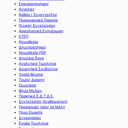
Επικαιροποιήσεις
Αγγελίες
Άρθρα / Συνεντεύξεις
Περιφερειακά Γραφεία
Γενικές Συνελεύσεις
Ασφαλιστικά Ενημέρωση
ΕΤΕΠ
Νομοθεσία
Δημοπρατήσεις
Νομοθεσία PDF
Δημόσια Έργα
Αναλυτικά Τιμολόγια
Διοικητικά Συμβούλια
Λοιπά θέματα
Τομείς Δράσης
Σεμινάρια
Βήμα Μελών
Πρακτικά Ε.Δ.Τ.Δ.Ε.
Συντελεστές Αναθεώρησης
Προσφορές προς τα Μέλη
Ποιοι Είμαστε
Συνεργασίες
Ενιαία Τιμολόγια