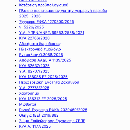
Κατάρτιση προϋπολογισμού
Πλαίσιο προετοιμασίας για την χειμερινή περίοδο
2025 -2026
Έγγραφο ΕΦΚΑ 1270300/2025
ν. 5226/2025
Υ.Α. ΥΠΕΝ/ΔΝΕΠ/69553/2588/2021
ΚΥΑ 22766/2020
Αδικήματα δωροδοκίας
Ηλεκτρονικό τιμολόγιο
Εγκύκλιος Ο.3058/2025
Απόφαση ΑΑΔΕ Α.1139/2025
ΚΥΑ 62637/2025
Υ.Α. 82707/2025
ΚΥΑ 188085 ΕΞ 2025/2025
Περιφερειακή Ενότητα Ζακύνθου
Υ.Α. 27778/2025
Χαρτόσημα
ΚΥΑ 186312 ΕΞ 2025/2025
Μισθωτοί
Γενικό Έγγραφο ΕΦΚΑ 2039469/2025
Οδηγία (ΕΕ) 2019/882
Σώμα Επιθεώρησης Εργασίας - ΣΕΠΕ
ΚΥΑ Α. 1177/2025