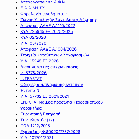
Απενεργοποίηση Α.Φ.Μ.
Ε.Α.Α.ΔΗ.ΣΥ.
Φορολογία εισοδήματος
Ζώνες Υποδοχής Συντελεστή Δόμησης
Απόφαση ΑΑΔΕ Α.1110/2022
ΚΥΑ 225945 ΕΞ 2025/2025
ΚΥΑ 02/2026
Υ.Α. 03/2026
Απόφαση ΑΑΔΕ Α.1004/2026
Στοιχεία καταθετικών λογαριασμών
Υ.Α. 15245 ΕΞ 2026
Διασυνοριακές συγχωνεύσεις
ν. 5275/2026
INTRASTAT
Οδηγίες συμπλήρωσης εντύπων
Έντυπο Ν
Υ.Α. 57732 ΕΞ 2021/2021
ΕΝ.Φ.Ι.Α. Νομικά πρόσωπα κερδοσκοπικού
χαρακτήρα
Ευρωπαϊκή Επιτροπή
Συντελεστής (τκ)
ΠΟΛ 1212/2015
Εγκύκλιος Φ.80020/7757/2026
Υ.Α. 101701/2021