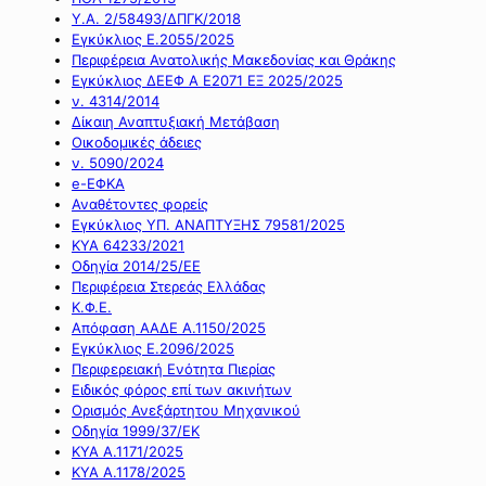
Υ.Α. 2/58493/ΔΠΓΚ/2018
Εγκύκλιος Ε.2055/2025
Περιφέρεια Ανατολικής Μακεδονίας και Θράκης
Εγκύκλιος ΔΕΕΦ Α Ε2071 ΕΞ 2025/2025
ν. 4314/2014
Δίκαιη Αναπτυξιακή Μετάβαση
Οικοδομικές άδειες
ν. 5090/2024
e-ΕΦΚΑ
Αναθέτοντες φορείς
Εγκύκλιος ΥΠ. ΑΝΑΠΤΥΞΗΣ 79581/2025
ΚΥΑ 64233/2021
Οδηγία 2014/25/ΕΕ
Περιφέρεια Στερεάς Ελλάδας
Κ.Φ.Ε.
Απόφαση ΑΑΔΕ Α.1150/2025
Εγκύκλιος Ε.2096/2025
Περιφερειακή Ενότητα Πιερίας
Ειδικός φόρος επί των ακινήτων
Ορισμός Ανεξάρτητου Μηχανικού
Οδηγία 1999/37/ΕΚ
ΚΥΑ Α.1171/2025
ΚΥΑ Α.1178/2025