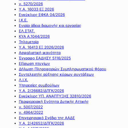
ν. 5270/2026
Υ.Α. 16033 ΕΞ 2026
Εγκύκλιος ΕΦΚΑ 04/2026
Ι.Κ.Ε.
Ενιαία άδεια διαμονής και εργασίας
ΕΛ.ΣΤΑΤ.
ΚΥΑ Α.1044/2026
Τηλεμετρία
Υ.Α. 16413 ΕΞ 2026/2026
Ασφαλιστική ικανότητα
Έγγραφο ΕΑΔΗΣΥ 5116/2025
Εξίσωση πτυχίων
Δήλωση Πληροφοριών Συμπληρωματικού Φόρου
Συντελεστής αύξησης κύριων συντάξεων
Λ.Ι.Χ.
Υπηρεσίες συμβούλων
Υ.Α. 2/26682/ΔΠΓΚ/2026
Εγκύκλιος ΥΠ. ΑΝΑΠΤΥΞΗΣ 32810/2026
Περιφερειακή Ενότητα Δυτικής Αττικής
ν. 5007/2022
ν. 4964/2022
Επιχειρησιακό Σχέδιο της ΑΑΔΕ
Υ.Α. 2/42652/ΔΠΓΚ/2026