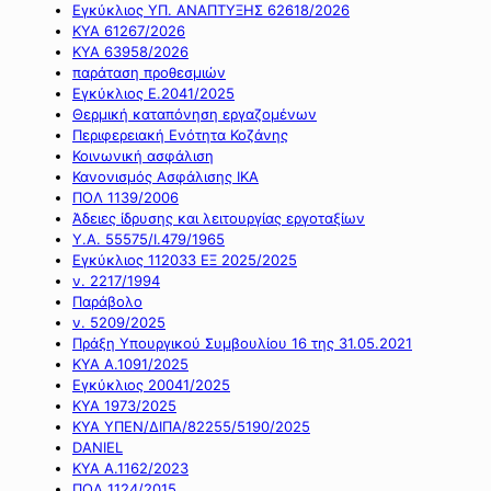
Εγκύκλιος ΥΠ. ΑΝΑΠΤΥΞΗΣ 62618/2026
ΚΥΑ 61267/2026
ΚΥΑ 63958/2026
παράταση προθεσμιών
Εγκύκλιος Ε.2041/2025
Θερμική καταπόνηση εργαζομένων
Περιφερειακή Ενότητα Κοζάνης
Κοινωνική ασφάλιση
Κανονισμός Ασφάλισης ΙΚΑ
ΠΟΛ 1139/2006
Άδειες ίδρυσης και λειτουργίας εργοταξίων
Υ.Α. 55575/Ι.479/1965
Εγκύκλιος 112033 ΕΞ 2025/2025
ν. 2217/1994
Παράβολο
ν. 5209/2025
Πράξη Υπουργικού Συμβουλίου 16 της 31.05.2021
ΚΥΑ Α.1091/2025
Εγκύκλιος 20041/2025
ΚΥΑ 1973/2025
ΚΥΑ ΥΠΕΝ/ΔΙΠΑ/82255/5190/2025
DANIEL
ΚΥΑ Α.1162/2023
ΠΟΛ 1124/2015