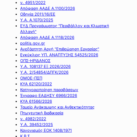
ν. 4951/2022
Απόφαση ΑΑΔΕ Α.1100/2026
Οδηγία 2011/16/ΕΕ
Υ.Α. Α.1070/2025
ΕΥΔ Προγράμματος "Περιβάλλον και Κλιματική
Αλλαγή"
Απόφαση ΑΑΔΕ Α.1118/2026
politis.gov.gr
Ανεξάρτητη Αρχή "Επιθεώρηση Εργασίας"
Εγκύκλιος ΥΠ. ΑΝΑΠΤΥΞΗΣ 54525/2026
ΟΠΣ-ΗΡΙΔΑΝΟΣ
Υ.Α. 108137 ΕΞ 2026/2026
Υ.Α. 2/54854/ΔΠΓΚ/2026
ΟΜΟΕ-ΠΣΠ
ΚΥΑ 62120/2022
Κατηγοριοποίηση παραβάσεων
Έγγραφο ΕΑΔΗΣΥ 6966/2026
ΚΥΑ 61566/2026
Ταμείο Ανάκαμψης και Ανθεκτικότητας
Πτωχευτική διαδικασία
ν. 4982/2022
Υ.Α. 39452/2025
Κανονισμός ΕΟΚ 1408/1971
Κ.Β.Σ.