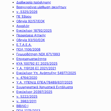
Διαδικασία πρόσληψης
Βραχυχρόνια μίσθωση ακινήτων
ν .5325/2026
ΠΕ Έβρου
Οδηγία 92/57/ΕΟΚ
Αιγιαλός
Εγκύκλιος 18792/2025
Περιφέρεια Αττικής
Οδηγία 93/50/ΕΟΚ
Ε.Τ.Α.Ε.Α.
ΠΟΛ 1106/2008
Γνωμοδότηση ΝΣΚ 671/1993
Επιχειρηματικότητα
ΚΥΑ 100792 ΕΞ 2025/2025
Υ.Α. 119126 ΕΞ 2021/2021
Εγκύκλιος Υπ. Ανάπτυξης 54977/2025
ν. 4764/2020
Υ.Α. ΥΠΕΝ/Δ ΕΠΕΑ/78489/637/2025
Συμψηφιστικά Χρηματικά Εντάλματα
Εγκύκλιος 20397/2025
ν. 5222/2025
ν. 3982/2011
ΒΙΒΛΙΟ Ι
ΠΟΛ 1275/2013