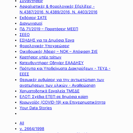
Συναντήσεις
Ασφαλιστικές & Φορολογικές Εξελίξεις -
Ν.4387/2016, Ν.4389/2016, Ν. 4403/2016
Εκδόσεις ΣΑΤΕ
Διαγωνισμοί
ΠΔ 71/2019 – Παρατάσεις ΜΕΕΠ
ΣΕΕΟ
ΕΣΗΔΗΣ για τα Δημόσια Έργα
Φορολογικές Υποχρεώσεις
Οικοδομικές Άδειες – ΝΟΚ – Απόφαση ΣτΕ
Κρατήσεις υπέρ τρίτων
Κατευθυντήριες Οδηγίες ΕΑΑΔΗΣΥ
Πρότυπα και Υποδείγματα Διακηρύξεων - ΤΕΥΔ -
ΕΕΕΣ
Θεσμικές ρυθμίσεις για την αντιμετώπιση των
ανατιμήσεων των υλικών - Αναθεώρηση
Χρηματοδοτικά Εργαλεία ΤΜΕΔΕ
ΕΛΟΤ: Σχέδια ΕΤΕΠ σε δημόσια κρίση
Κορωνοϊός (COVID-19) και Επιχειρηματικότητα
Your Data Stories
All
ν. 2664/1998