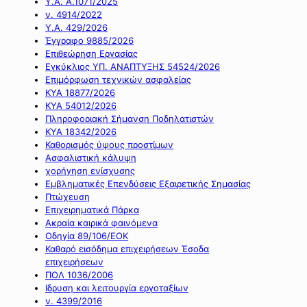
Υ.Α. Α.1071/2025
ν. 4914/2022
Υ.Α. 429/2026
Έγγραφο 9885/2026
Επιθεώρηση Εργασίας
Εγκύκλιος ΥΠ. ΑΝΑΠΤΥΞΗΣ 54524/2026
Επιμόρφωση τεχνικών ασφαλείας
ΚΥΑ 18877/2026
ΚΥΑ 54012/2026
Πληροφοριακή Σήμανση Ποδηλατιστών
ΚΥΑ 18342/2026
Καθορισμός ύψους προστίμων
Ασφαλιστική κάλυψη
χορήγηση ενίσχυσης
Εμβληματικές Επενδύσεις Εξαιρετικής Σημασίας
Πτώχευση
Επιχειρηματικά Πάρκα
Ακραία καιρικά φαινόμενα
Οδηγία 89/106/ΕΟΚ
Καθαρό εισόδημα επιχειρήσεων Έσοδα
επιχειρήσεων
ΠΟΛ 1036/2006
Ιδρυση και λειτουργία εργοταξίων
ν. 4399/2016