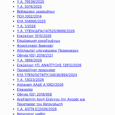
Υ.Α. 79539/2025
Υ.Α. 5074/2025
Βεβαιώσεις μερισμάτων
ΠΟΛ.1002/2014
ΚΥΑ 104666/2025
Υ.Α. 1/2026
Υ.Α. ΥΠΕΝ/ΔΙΠΑ/147520/9699/2026
Εγκύκλιος 1515/2026
Επιμόρφωση εργαζομένων
Φορολογικές διαφορές
Απλήρωτες υποχρεώσεις Περιφερειών
Οδηγία (ΕΕ) 2019/2121
Υ.Α. 1899/2026
Εγκύκλιος ΥΠ. ΑΝΑΠΤΥΞΗΣ 13912/2026
Προσαύξηση περιουσίας
ΚΥΑ ΥΠΕΝ/ΓρΓΓΦΠΥ/34536/894/2024
Υ.Α. 13023/2026
Απόφαση ΑΑΔΕ Α.1062/2026
Επικαρπία
Οδηγία (ΕΕ) 2018/958
Ανεξάρτητη Αρχή Ελέγχου της Αγοράς και
Προστασίας του Καταναλωτή
Υ.Α. 43774 ΕΞ2026/2026
Κατώτατος μισθός