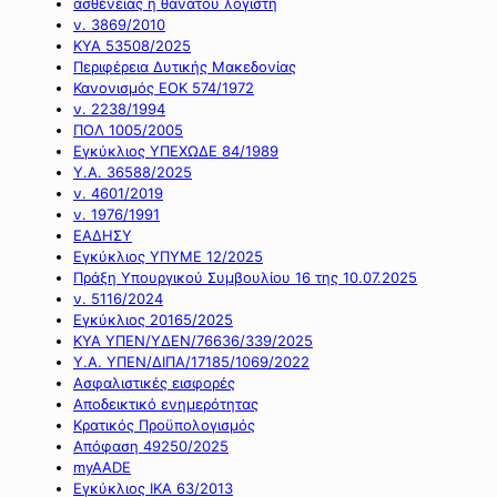
ασθένειας ή θανάτου λογιστή
ν. 3869/2010
ΚΥΑ 53508/2025
Περιφέρεια Δυτικής Μακεδονίας
Κανονισμός ΕΟΚ 574/1972
ν. 2238/1994
ΠΟΛ 1005/2005
Εγκύκλιος ΥΠΕΧΩΔΕ 84/1989
Υ.Α. 36588/2025
ν. 4601/2019
ν. 1976/1991
ΕΑΔΗΣΥ
Εγκύκλιος ΥΠΥΜΕ 12/2025
Πράξη Υπουργικού Συμβουλίου 16 της 10.07.2025
ν. 5116/2024
Εγκύκλιος 20165/2025
ΚΥΑ ΥΠΕΝ/ΥΔΕΝ/76636/339/2025
Υ.Α. ΥΠΕΝ/ΔΙΠΑ/17185/1069/2022
Ασφαλιστικές εισφορές
Αποδεικτικό ενημερότητας
Κρατικός Προϋπολογισμός
Απόφαση 49250/2025
myAADE
Εγκύκλιος ΙΚΑ 63/2013