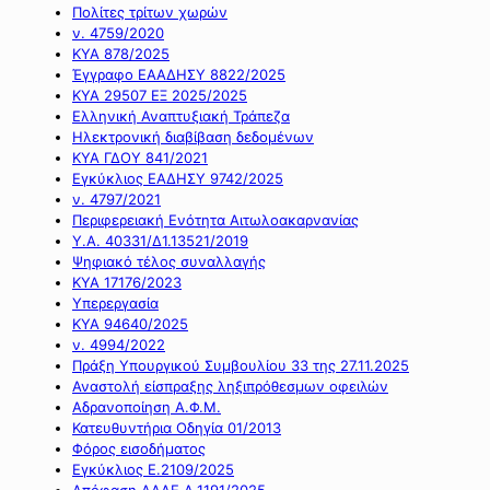
Πολίτες τρίτων χωρών
ν. 4759/2020
ΚΥΑ 878/2025
Έγγραφο ΕΑΑΔΗΣΥ 8822/2025
ΚΥΑ 29507 ΕΞ 2025/2025
Ελληνική Αναπτυξιακή Τράπεζα
Ηλεκτρονική διαβίβαση δεδομένων
ΚΥΑ ΓΔΟΥ 841/2021
Εγκύκλιος ΕΑΔΗΣΥ 9742/2025
ν. 4797/2021
Περιφερειακή Ενότητα Αιτωλοακαρνανίας
Υ.Α. 40331/Δ1.13521/2019
Ψηφιακό τέλος συναλλαγής
ΚΥΑ 17176/2023
Υπερεργασία
ΚΥΑ 94640/2025
ν. 4994/2022
Πράξη Υπουργικού Συμβουλίου 33 της 27.11.2025
Αναστολή είσπραξης ληξιπρόθεσμων οφειλών
Αδρανοποίηση Α.Φ.Μ.
Κατευθυντήρια Οδηγία 01/2013
Φόρος εισοδήματος
Εγκύκλιος Ε.2109/2025
Απόφαση ΑΑΔΕ Α.1191/2025