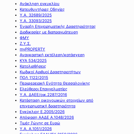
Ανάκληση εγκυκλίου
Κατευθυντήριες Οδηγίες
Υ.Α. 32689/2025
Υ.Α. 33093/2025
Έναρξη Επιχειρηματικής Δραστηριότητας
Διαδικασίες με διαπραγμάτευση
ΦΜΥ
Ζ.Υ.Σ.
myPROPERTY
Αναγκαστική εκτέλεση/κατάσχεση
ΚΥΑ 534/2025
Κατολισθήσεις
Κωδικοί Αριθμοί Δραστηριοτήτων
ΠΟΛ 1122/2015
Περιφερειακή Ενότητα Θεσσαλονίκης
Ελεύθεροι Επαγγελματίες
Υ.Α. ΔΑΕΕ/οικ.2287/2016
Κατάσταση οικονομικών στοιχείων από
επιχειρηματική δραστηριότητα
Εγκύκλιος Ε.2005/2026
Απόφαση ΑΑΔΕ Α.1048/2026
Τιμές ζώνης σε Ευρώ
Υ.Α. Α.1051/2026