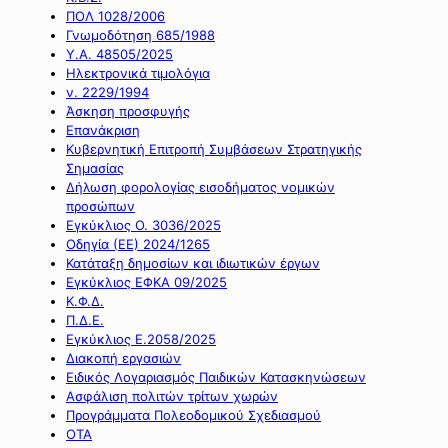
ΠΟΛ 1028/2006
Γνωμοδότηση 685/1988
Υ.Α. 48505/2025
Ηλεκτρονικά τιμολόγια
ν. 2229/1994
Άσκηση προσφυγής
Επανάκριση
Κυβερνητική Επιτροπή Συμβάσεων Στρατηγικής
Σημασίας
Δήλωση φορολογίας εισοδήματος νομικών
προσώπων
Εγκύκλιος Ο. 3036/2025
Οδηγία (ΕΕ) 2024/1265
Κατάταξη δημοσίων και ιδιωτικών έργων
Εγκύκλιος ΕΦΚΑ 09/2025
Κ.Φ.Δ.
Π.Δ.Ε.
Εγκύκλιος Ε.2058/2025
Διακοπή εργασιών
Ειδικός Λογαριασμός Παιδικών Κατασκηνώσεων
Ασφάλιση πολιτών τρίτων χωρών
Προγράμματα Πολεοδομικού Σχεδιασμού
ΟΤΑ