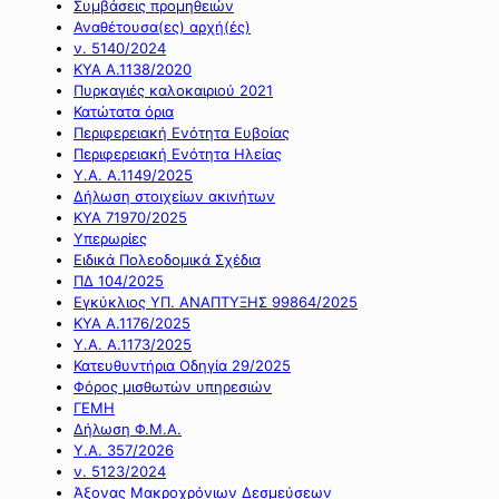
Συμβάσεις προμηθειών
Αναθέτουσα(ες) αρχή(ές)
ν. 5140/2024
ΚΥΑ Α.1138/2020
Πυρκαγιές καλοκαιριού 2021
Κατώτατα όρια
Περιφερειακή Ενότητα Ευβοίας
Περιφερειακή Ενότητα Ηλείας
Υ.Α. Α.1149/2025
Δήλωση στοιχείων ακινήτων
ΚΥΑ 71970/2025
Υπερωρίες
Ειδικά Πολεοδομικά Σχέδια
ΠΔ 104/2025
Εγκύκλιος ΥΠ. ΑΝΑΠΤΥΞΗΣ 99864/2025
ΚΥΑ Α.1176/2025
Υ.Α. Α.1173/2025
Κατευθυντήρια Οδηγία 29/2025
Φόρος μισθωτών υπηρεσιών
ΓΕΜΗ
Δήλωση Φ.Μ.Α.
Υ.Α. 357/2026
ν. 5123/2024
Άξονας Μακροχρόνιων Δεσμεύσεων