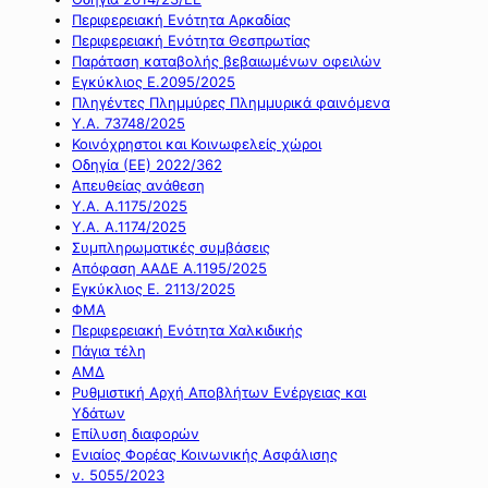
Περιφερειακή Ενότητα Αρκαδίας
Περιφερειακή Ενότητα Θεσπρωτίας
Παράταση καταβολής βεβαιωμένων οφειλών
Εγκύκλιος Ε.2095/2025
Πληγέντες Πλημμύρες Πλημμυρικά φαινόμενα
Υ.Α. 73748/2025
Κοινόχρηστοι και Κοινωφελείς χώροι
Οδηγία (ΕΕ) 2022/362
Απευθείας ανάθεση
Υ.Α. Α.1175/2025
Υ.Α. Α.1174/2025
Συμπληρωματικές συμβάσεις
Απόφαση ΑΑΔΕ Α.1195/2025
Εγκύκλιος Ε. 2113/2025
ΦΜΑ
Περιφερειακή Ενότητα Χαλκιδικής
Πάγια τέλη
ΑΜΔ
Ρυθμιστική Αρχή Αποβλήτων Ενέργειας και
Υδάτων
Επίλυση διαφορών
Ενιαίος Φορέας Κοινωνικής Ασφάλισης
ν. 5055/2023