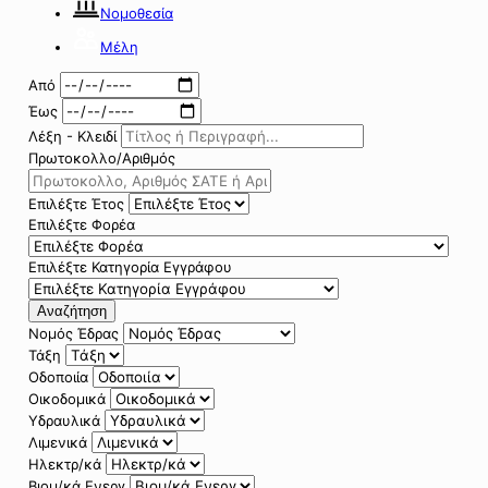
Νομοθεσία
Μέλη
Από
Έως
Λέξη - Κλειδί
Πρωτοκολλο/Αριθμός
Επιλέξτε Έτος
Επιλέξτε Φορέα
Επιλέξτε Κατηγορία Εγγράφου
Αναζήτηση
Νομός Έδρας
Τάξη
Οδοποιία
Οικοδομικά
Υδραυλικά
Λιμενικά
Ηλεκτρ/κά
Βιομ/κά Ενεργ