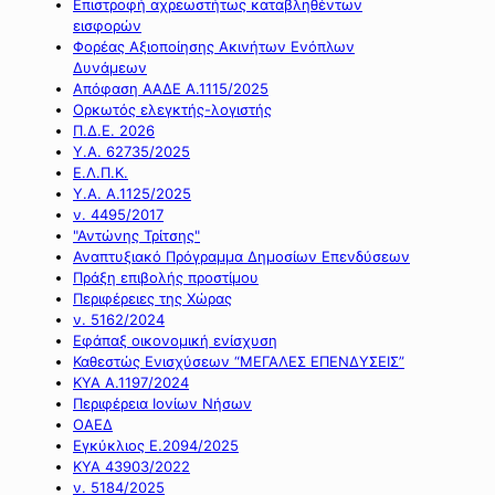
Επιστροφή αχρεωστήτως καταβληθέντων
εισφορών
Φορέας Αξιοποίησης Ακινήτων Ενόπλων
Δυνάμεων
Απόφαση ΑΑΔΕ Α.1115/2025
Ορκωτός ελεγκτής-λογιστής
Π.Δ.Ε. 2026
Υ.Α. 62735/2025
Ε.Λ.Π.Κ.
Υ.Α. Α.1125/2025
ν. 4495/2017
"Αντώνης Τρίτσης"
Αναπτυξιακό Πρόγραμμα Δημοσίων Επενδύσεων
Πράξη επιβολής προστίμου
Περιφέρειες της Χώρας
ν. 5162/2024
Εφάπαξ οικονομική ενίσχυση
Καθεστώς Ενισχύσεων “ΜΕΓΑΛΕΣ ΕΠΕΝΔΥΣΕΙΣ”
ΚΥΑ Α.1197/2024
Περιφέρεια Ιονίων Νήσων
ΟΑΕΔ
Εγκύκλιος Ε.2094/2025
ΚΥΑ 43903/2022
ν. 5184/2025