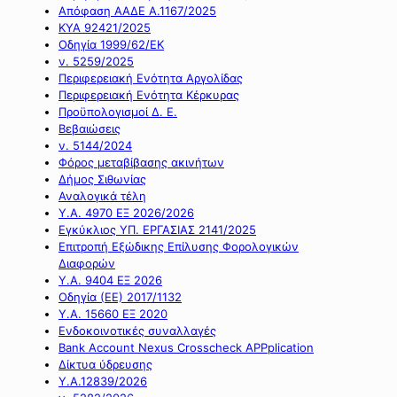
Απόφαση ΑΑΔΕ Α.1167/2025
ΚΥΑ 92421/2025
Οδηγία 1999/62/ΕΚ
ν. 5259/2025
Περιφερειακή Ενότητα Αργολίδας
Περιφερειακή Ενότητα Κέρκυρας
Προϋπολογισμοί Δ. Ε.
Βεβαιώσεις
ν. 5144/2024
Φόρος μεταβίβασης ακινήτων
Δήμος Σιθωνίας
Αναλογικά τέλη
Υ.Α. 4970 ΕΞ 2026/2026
Εγκύκλιος ΥΠ. ΕΡΓΑΣΙΑΣ 2141/2025
Επιτροπή Εξώδικης Επίλυσης Φορολογικών
Διαφορών
Υ.Α. 9404 ΕΞ 2026
Οδηγία (ΕΕ) 2017/1132
Υ.Α. 15660 ΕΞ 2020
Ενδοκοινοτικές συναλλαγές
Bank Account Nexus Crosscheck APPplication
Δίκτυα ύδρευσης
Υ.Α.12839/2026