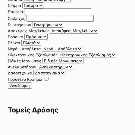
Γράμμα
Εταιρεία
Στέλεχος
Γεωτρήσεων
Αποκ/ψεις Μετ/λείων
Πράσινο
Πλωτά
Νερά - Απόβλητα
Ηλεκτρονικός Εξοπλισμός
Ειδικές Μονώσεις
Ανελκυστήρων
Δασοτεχνικά
Πρόσθετα Κριτήρια
Αναζήτηση
Τομείς Δράσης