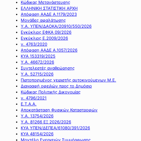
Κώδικας Μετανάστευσης
ΕΛΛΗΝΙΚΗ ΣΤΑΤΙΣΤΙΚΗ ΑΡΧΗ
Απόφαση ΑΑΔΕ Α.1179/2023
Μονάδες αφαλάτωσης
Υ.Α. ΥΠΕΝ/ΔΑΟΚΑ/20910/550/2026
Εγκύκλιος ΕΦΚΑ 09/2026
Εγκύκλιος Ε.2009/2026
ν. 4763/2020
Απόφαση ΑΑΔΕ Α.1057/2026
ΚΥΑ 153319/2025
Υ.Α. 46672/2026
Συντελεστές αναθεώρησης
Υ.Α. 52715/2026
Πιστοποιημένος χειριστής αυτοκινούμενων Μ.Ε.
Διαγραφή οφειλών προς το Δημόσιο
Κώδικας Πολιτικής Δικονομίας
ν. 4796/2021
Ε.Τ.Α.Α.
Αποκατάσταση Φυσικών Καταστροφών
Υ.Α. 13754/2026
Υ.Α. 81266 ΕΞ 2026/2026
ΚΥΑ ΥΠΕΝ/ΔΕΠΕΑ/61080/391/2026
ΚΥΑ 48154/2026
Μοντέλο Ενεργειών Συμμόρφωσης