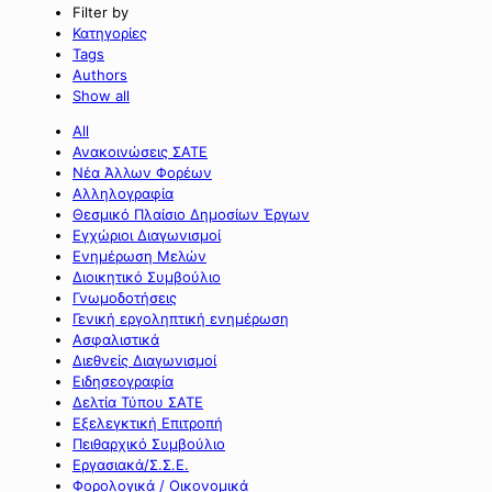
Filter by
Κατηγορίες
Tags
Authors
Show all
All
Ανακοινώσεις ΣΑΤΕ
Νέα Άλλων Φορέων
Αλληλογραφία
Θεσμικό Πλαίσιο Δημοσίων Έργων
Εγχώριοι Διαγωνισμοί
Ενημέρωση Μελών
Διοικητικό Συμβούλιο
Γνωμοδοτήσεις
Γενική εργοληπτική ενημέρωση
Ασφαλιστικά
Διεθνείς Διαγωνισμοί
Ειδησεογραφία
Δελτία Τύπου ΣΑΤΕ
Εξελεγκτική Επιτροπή
Πειθαρχικό Συμβούλιο
Εργασιακά/Σ.Σ.Ε.
Φορολογικά / Οικονομικά