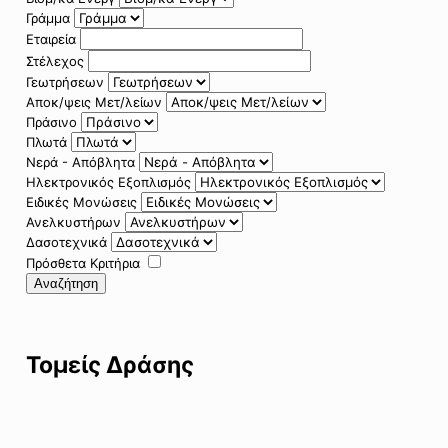
Γράμμα
Εταιρεία
Στέλεχος
Γεωτρήσεων
Αποκ/ψεις Μετ/λείων
Πράσινο
Πλωτά
Νερά - Απόβλητα
Ηλεκτρονικός Εξοπλισμός
Ειδικές Μονώσεις
Ανελκυστήρων
Δασοτεχνικά
Πρόσθετα Κριτήρια
Αναζήτηση
Τομείς Δράσης