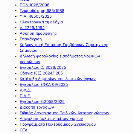
ΠΟΛ 1028/2006
Γνωμοδότηση 685/1988
Υ.Α. 48505/2025
Ηλεκτρονικά τιμολόγια
ν. 2229/1994
Άσκηση προσφυγής
Επανάκριση
Κυβερνητική Επιτροπή Συμβάσεων Στρατηγικής
Σημασίας
Δήλωση φορολογίας εισοδήματος νομικών
προσώπων
Εγκύκλιος Ο. 3036/2025
Οδηγία (ΕΕ) 2024/1265
Κατάταξη δημοσίων και ιδιωτικών έργων
Εγκύκλιος ΕΦΚΑ 09/2025
Κ.Φ.Δ.
Π.Δ.Ε.
Εγκύκλιος Ε.2058/2025
Διακοπή εργασιών
Ειδικός Λογαριασμός Παιδικών Κατασκηνώσεων
Ασφάλιση πολιτών τρίτων χωρών
Προγράμματα Πολεοδομικού Σχεδιασμού
ΟΤΑ