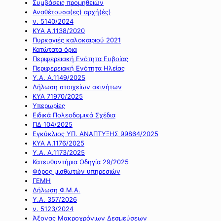
Συμβάσεις προμηθειών
Αναθέτουσα(ες) αρχή(ές)
ν. 5140/2024
ΚΥΑ Α.1138/2020
Πυρκαγιές καλοκαιριού 2021
Κατώτατα όρια
Περιφερειακή Ενότητα Ευβοίας
Περιφερειακή Ενότητα Ηλείας
Υ.Α. Α.1149/2025
Δήλωση στοιχείων ακινήτων
ΚΥΑ 71970/2025
Υπερωρίες
Ειδικά Πολεοδομικά Σχέδια
ΠΔ 104/2025
Εγκύκλιος ΥΠ. ΑΝΑΠΤΥΞΗΣ 99864/2025
ΚΥΑ Α.1176/2025
Υ.Α. Α.1173/2025
Κατευθυντήρια Οδηγία 29/2025
Φόρος μισθωτών υπηρεσιών
ΓΕΜΗ
Δήλωση Φ.Μ.Α.
Υ.Α. 357/2026
ν. 5123/2024
Άξονας Μακροχρόνιων Δεσμεύσεων