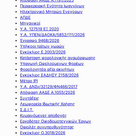
Περιφερειακή Ενότητα Ιωαννίνων
Ηλεκτρονικό Μητρώο Ενεχύρων
ΑΠΔΕ
Μηχανικοί
Υ.Α. 127519 ΕΞ 2020
Υ.Α. ΥΠΕΝ/ΔΑΟΚΑ/5852/111/2026
Έγγραφο 9468/2026
Υπήκοοι τρίτων χωρών
Εγκύκλιος Ε.2003/2026
Κατάσταση φορολογικής αναμόρφωσης
Υπαγωγή Ωφελούμενων Φορέων
Φορολογητέα αξία ακινήτων
Εγκύκλιος ΕΑΔΗΣΥ 2158/2026
Μέτρο IPI
Υ.Α. ΔΝΣγ/32129/ΦΝ466/2017
Απόφαση ΑΑΔΕ Α.1055/2026
Συντάξεις
Λεωφορεία Ιδιωτικής Χρήσης
Σ.Δ.Ι.Τ.
Κυμαινόμενες αποδοχές
Εργοδότες Οικοδομοτεχνικών Έργων
Οφειλές συνυπευθυνότητας
Εγκύκλιος Ο.3018/2026