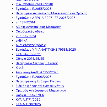
Υ.Α. 2/58493/ΔΠΓΚ/2018
Εγκύκλιος Ε.2055/2025
Περιφέρεια Ανατολικής Μακεδονίας και Θράκης
Εγκύκλιος ΔΕΕΦ Α Ε2071 ΕΞ 2025/2025
ν. 4314/2014
Δίκαιη Αναπτυξιακή Μετάβαση
Οικοδομικές άδειες
ν. 5090/2024
e-ΕΦΚΑ
Αναθέτοντες φορείς
Εγκύκλιος ΥΠ. ΑΝΑΠΤΥΞΗΣ 79581/2025
ΚΥΑ 64233/2021
Οδηγία 2014/25/ΕΕ
Περιφέρεια Στερεάς Ελλάδας
Κ.Φ.Ε.
Απόφαση ΑΑΔΕ Α.1150/2025
Εγκύκλιος Ε.2096/2025
Περιφερειακή Ενότητα Πιερίας
Ειδικός φόρος επί των ακινήτων
Ορισμός Ανεξάρτητου Μηχανικού
Οδηγία 1999/37/ΕΚ
ΚΥΑ Α.1171/2025
ΚΥΑ Α.1178/2025