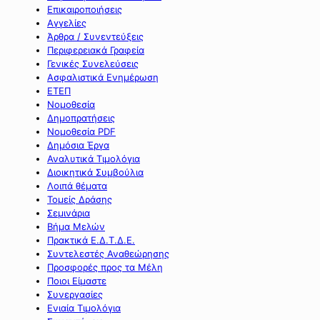
Επικαιροποιήσεις
Αγγελίες
Άρθρα / Συνεντεύξεις
Περιφερειακά Γραφεία
Γενικές Συνελεύσεις
Ασφαλιστικά Ενημέρωση
ΕΤΕΠ
Νομοθεσία
Δημοπρατήσεις
Νομοθεσία PDF
Δημόσια Έργα
Αναλυτικά Τιμολόγια
Διοικητικά Συμβούλια
Λοιπά θέματα
Τομείς Δράσης
Σεμινάρια
Βήμα Μελών
Πρακτικά Ε.Δ.Τ.Δ.Ε.
Συντελεστές Αναθεώρησης
Προσφορές προς τα Μέλη
Ποιοι Είμαστε
Συνεργασίες
Ενιαία Τιμολόγια