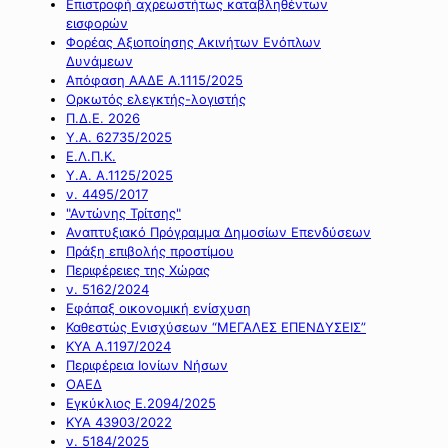
Επιστροφή αχρεωστήτως καταβληθέντων
εισφορών
Φορέας Αξιοποίησης Ακινήτων Ενόπλων
Δυνάμεων
Απόφαση ΑΑΔΕ Α.1115/2025
Ορκωτός ελεγκτής-λογιστής
Π.Δ.Ε. 2026
Υ.Α. 62735/2025
Ε.Λ.Π.Κ.
Υ.Α. Α.1125/2025
ν. 4495/2017
"Αντώνης Τρίτσης"
Αναπτυξιακό Πρόγραμμα Δημοσίων Επενδύσεων
Πράξη επιβολής προστίμου
Περιφέρειες της Χώρας
ν. 5162/2024
Εφάπαξ οικονομική ενίσχυση
Καθεστώς Ενισχύσεων “ΜΕΓΑΛΕΣ ΕΠΕΝΔΥΣΕΙΣ”
ΚΥΑ Α.1197/2024
Περιφέρεια Ιονίων Νήσων
ΟΑΕΔ
Εγκύκλιος Ε.2094/2025
ΚΥΑ 43903/2022
ν. 5184/2025