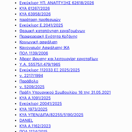
Εγκύκλιος ΥΠ. ΑΝΑΠΤΥΞΗΣ 62618/2026
ΚΥΑ 61267/2026
ΚΥΑ 63958/2026
παράταση προθεσμιών
Εγκύκλιος Ε.2041/2025
Θερμική καταπόνηση εργαζομένων
Περιφερειακή Ενότητα Κοζάνης
Κοινωνική ασφάλιση
Κανονισμός Ασφάλισης ΙΚΑ
ΠΟΛ 1139/2006
Άδειες ίδρυσης και λειτουργίας εργοταξίων
Υ.Α. 55575/Ι.479/1965
Εγκύκλιος 112033 ΕΞ 2025/2025
ν. 2217/1994
Παράβολο
ν. 5209/2025
Πράξη Υπουργικού Συμβουλίου 16 της 31.05.2021
ΚΥΑ Α.1091/2025
Εγκύκλιος 20041/2025
ΚΥΑ 1973/2025
ΚΥΑ ΥΠΕΝ/ΔΙΠΑ/82255/5190/2025
DANIEL
ΚΥΑ Α.1162/2023
ΠΟΛ 1124/2015