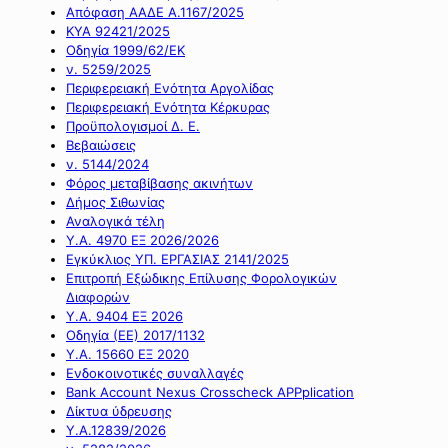
Απόφαση ΑΑΔΕ Α.1167/2025
ΚΥΑ 92421/2025
Οδηγία 1999/62/ΕΚ
ν. 5259/2025
Περιφερειακή Ενότητα Αργολίδας
Περιφερειακή Ενότητα Κέρκυρας
Προϋπολογισμοί Δ. Ε.
Βεβαιώσεις
ν. 5144/2024
Φόρος μεταβίβασης ακινήτων
Δήμος Σιθωνίας
Αναλογικά τέλη
Υ.Α. 4970 ΕΞ 2026/2026
Εγκύκλιος ΥΠ. ΕΡΓΑΣΙΑΣ 2141/2025
Επιτροπή Εξώδικης Επίλυσης Φορολογικών
Διαφορών
Υ.Α. 9404 ΕΞ 2026
Οδηγία (ΕΕ) 2017/1132
Υ.Α. 15660 ΕΞ 2020
Ενδοκοινοτικές συναλλαγές
Bank Account Nexus Crosscheck APPplication
Δίκτυα ύδρευσης
Υ.Α.12839/2026