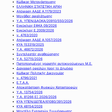
Κώδικας Μετανάστευσης
ΕΛΛΗΝΙΚΗ ΣΤΑΤΙΣΤΙΚΗ ΑΡΧΗ
Απόφαση ΑΑΔΕ Α.1179/2023
Μονάδες αφαλάτωσης
Υ.Α. ΥΠΕΝ/ΔΑΟΚΑ/20910/550/2026
Εγκύκλιος ΕΦΚΑ 09/2026
Εγκύκλιος Ε.2009/2026
ν. 4763/2020
Απόφαση ΑΑΔΕ Α.1057/2026
ΚΥΑ 153319/2025
Υ.Α. 46672/2026
Συντελεστές αναθεώρησης
Υ.Α. 52715/2026
Πιστοποιημένος χειριστής αυτοκινούμενων Μ.Ε.
Διαγραφή οφειλών προς το Δημόσιο
Κώδικας Πολιτικής Δικονομίας
ν. 4796/2021
Ε.Τ.Α.Α.
Αποκατάσταση Φυσικών Καταστροφών
Υ.Α. 13754/2026
Υ.Α. 81266 ΕΞ 2026/2026
ΚΥΑ ΥΠΕΝ/ΔΕΠΕΑ/61080/391/2026
ΚΥΑ 48154/2026
Μοντέλο Ενεργειών Συμμόρφωσης