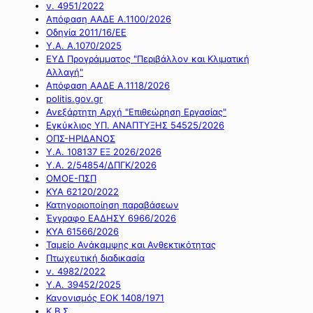
ν. 4951/2022
Απόφαση ΑΑΔΕ Α.1100/2026
Οδηγία 2011/16/ΕΕ
Υ.Α. Α.1070/2025
ΕΥΔ Προγράμματος "Περιβάλλον και Κλιματική
Αλλαγή"
Απόφαση ΑΑΔΕ Α.1118/2026
politis.gov.gr
Ανεξάρτητη Αρχή "Επιθεώρηση Εργασίας"
Εγκύκλιος ΥΠ. ΑΝΑΠΤΥΞΗΣ 54525/2026
ΟΠΣ-ΗΡΙΔΑΝΟΣ
Υ.Α. 108137 ΕΞ 2026/2026
Υ.Α. 2/54854/ΔΠΓΚ/2026
ΟΜΟΕ-ΠΣΠ
ΚΥΑ 62120/2022
Κατηγοριοποίηση παραβάσεων
Έγγραφο ΕΑΔΗΣΥ 6966/2026
ΚΥΑ 61566/2026
Ταμείο Ανάκαμψης και Ανθεκτικότητας
Πτωχευτική διαδικασία
ν. 4982/2022
Υ.Α. 39452/2025
Κανονισμός ΕΟΚ 1408/1971
Κ.Β.Σ.