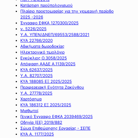
Κατάρτιση προϋπολογισμού
Πλαίσιο προετοιμασίας για την χειμερινή περίοδο
2025 -2026
Έγγραφο ΕΦΚΑ 1270300/2025
ν. 5226/2025
Υ.Α. ΥΠΕΝ/ΔΝΕΠ/69553/2588/2021
ΚΥΑ 22766/2020
Αδικήματα δωροδοκίας
Ηλεκτρονικό τιμολόγιο
Εγκύκλιος Ο.3058/2025
Απόφαση ΑΑΔΕ Α.1139/2025
ΚΥΑ 62637/2025
Υ.Α. 82707/2025
ΚΥΑ 188085 ΕΞ 2025/2025
Περιφερειακή Ενότητα Ζακύνθου
Υ.Α. 27778/2025
Χαρτόσημα
ΚΥΑ 186312 ΕΞ 2025/2025
Μισθωτοί
Γενικό Έγγραφο ΕΦΚΑ 2039469/2025
Οδηγία (ΕΕ) 2019/882
Σώμα Επιθεώρησης Εργασίας - ΣΕΠΕ
ΚΥΑ Α. 1177/2025