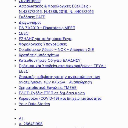
Συναντήσεις
Ασφαλιστικές & Φορολογικές Εξελίξεις -
Ν.4387/2016, Ν.4389/2016, Ν. 4403/2016
Εκδόσεις ΣΑΤΕ
Διαγωνισμοί
ΠΔ 71/2019 – Παρατάσεις ΜΕΕΠ
ΣΕΕΟ
ΕΣΗΔΗΣ για τα Δημόσια Έργα
Φορολογικές Υποχρεώσεις
Οικοδομικές Άδειες – ΝΟΚ – Απόφαση ΣτΕ
Κρατήσεις υπέρ τρίτων
Κατευθυντήριες Οδηγίες ΕΑΑΔΗΣΥ
Πρότυπα και Υποδείγματα Διακηρύξεων - ΤΕΥΔ -
ΕΕΕΣ
Θεσμικές ρυθμίσεις για την αντιμετώπιση των
ανατιμήσεων των υλικών - Αναθεώρηση
Χρηματοδοτικά Εργαλεία ΤΜΕΔΕ
ΕΛΟΤ: Σχέδια ΕΤΕΠ σε δημόσια κρίση
Κορωνοϊός (COVID-19) και Επιχειρηματικότητα
Your Data Stories
All
ν. 2664/1998