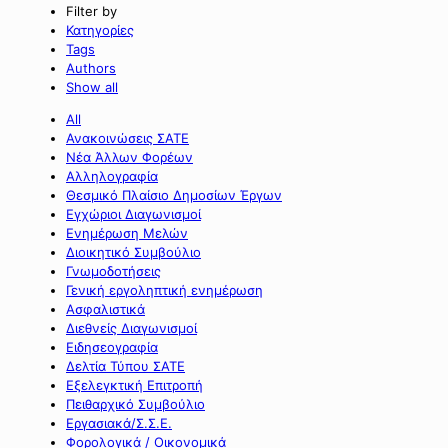
Filter by
Κατηγορίες
Tags
Authors
Show all
All
Ανακοινώσεις ΣΑΤΕ
Νέα Άλλων Φορέων
Αλληλογραφία
Θεσμικό Πλαίσιο Δημοσίων Έργων
Εγχώριοι Διαγωνισμοί
Ενημέρωση Μελών
Διοικητικό Συμβούλιο
Γνωμοδοτήσεις
Γενική εργοληπτική ενημέρωση
Ασφαλιστικά
Διεθνείς Διαγωνισμοί
Ειδησεογραφία
Δελτία Τύπου ΣΑΤΕ
Εξελεγκτική Επιτροπή
Πειθαρχικό Συμβούλιο
Εργασιακά/Σ.Σ.Ε.
Φορολογικά / Οικονομικά