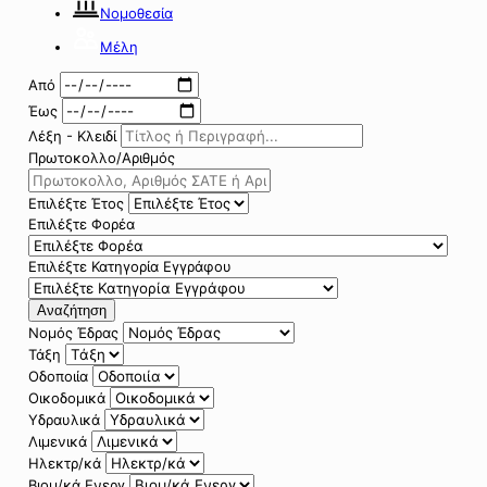
Νομοθεσία
Μέλη
Από
Έως
Λέξη - Κλειδί
Πρωτοκολλο/Αριθμός
Επιλέξτε Έτος
Επιλέξτε Φορέα
Επιλέξτε Κατηγορία Εγγράφου
Αναζήτηση
Νομός Έδρας
Τάξη
Οδοποιία
Οικοδομικά
Υδραυλικά
Λιμενικά
Ηλεκτρ/κά
Βιομ/κά Ενεργ