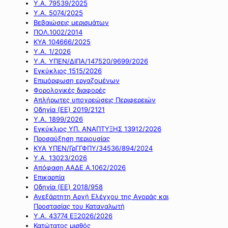
Υ.Α. 79539/2025
Υ.Α. 5074/2025
Βεβαιώσεις μερισμάτων
ΠΟΛ.1002/2014
ΚΥΑ 104666/2025
Υ.Α. 1/2026
Υ.Α. ΥΠΕΝ/ΔΙΠΑ/147520/9699/2026
Εγκύκλιος 1515/2026
Επιμόρφωση εργαζομένων
Φορολογικές διαφορές
Απλήρωτες υποχρεώσεις Περιφερειών
Οδηγία (ΕΕ) 2019/2121
Υ.Α. 1899/2026
Εγκύκλιος ΥΠ. ΑΝΑΠΤΥΞΗΣ 13912/2026
Προσαύξηση περιουσίας
ΚΥΑ ΥΠΕΝ/ΓρΓΓΦΠΥ/34536/894/2024
Υ.Α. 13023/2026
Απόφαση ΑΑΔΕ Α.1062/2026
Επικαρπία
Οδηγία (ΕΕ) 2018/958
Ανεξάρτητη Αρχή Ελέγχου της Αγοράς και
Προστασίας του Καταναλωτή
Υ.Α. 43774 ΕΞ2026/2026
Κατώτατος μισθός