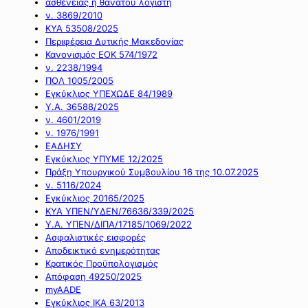
ασθένειας ή θανάτου λογιστή
ν. 3869/2010
ΚΥΑ 53508/2025
Περιφέρεια Δυτικής Μακεδονίας
Κανονισμός ΕΟΚ 574/1972
ν. 2238/1994
ΠΟΛ 1005/2005
Εγκύκλιος ΥΠΕΧΩΔΕ 84/1989
Υ.Α. 36588/2025
ν. 4601/2019
ν. 1976/1991
ΕΑΔΗΣΥ
Εγκύκλιος ΥΠΥΜΕ 12/2025
Πράξη Υπουργικού Συμβουλίου 16 της 10.07.2025
ν. 5116/2024
Εγκύκλιος 20165/2025
ΚΥΑ ΥΠΕΝ/ΥΔΕΝ/76636/339/2025
Υ.Α. ΥΠΕΝ/ΔΙΠΑ/17185/1069/2022
Ασφαλιστικές εισφορές
Αποδεικτικό ενημερότητας
Κρατικός Προϋπολογισμός
Απόφαση 49250/2025
myAADE
Εγκύκλιος ΙΚΑ 63/2013