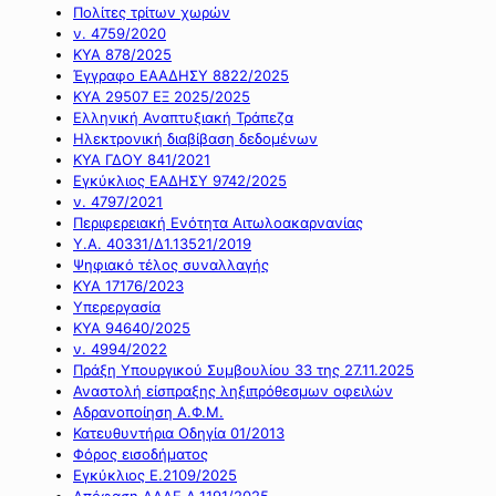
Πολίτες τρίτων χωρών
ν. 4759/2020
ΚΥΑ 878/2025
Έγγραφο ΕΑΑΔΗΣΥ 8822/2025
ΚΥΑ 29507 ΕΞ 2025/2025
Ελληνική Αναπτυξιακή Τράπεζα
Ηλεκτρονική διαβίβαση δεδομένων
ΚΥΑ ΓΔΟΥ 841/2021
Εγκύκλιος ΕΑΔΗΣΥ 9742/2025
ν. 4797/2021
Περιφερειακή Ενότητα Αιτωλοακαρνανίας
Υ.Α. 40331/Δ1.13521/2019
Ψηφιακό τέλος συναλλαγής
ΚΥΑ 17176/2023
Υπερεργασία
ΚΥΑ 94640/2025
ν. 4994/2022
Πράξη Υπουργικού Συμβουλίου 33 της 27.11.2025
Αναστολή είσπραξης ληξιπρόθεσμων οφειλών
Αδρανοποίηση Α.Φ.Μ.
Κατευθυντήρια Οδηγία 01/2013
Φόρος εισοδήματος
Εγκύκλιος Ε.2109/2025
Απόφαση ΑΑΔΕ Α.1191/2025