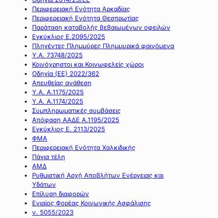
Περιφερειακή Ενότητα Αρκαδίας
Περιφερειακή Ενότητα Θεσπρωτίας
Παράταση καταβολής βεβαιωμένων οφειλών
Εγκύκλιος Ε.2095/2025
Πληγέντες Πλημμύρες Πλημμυρικά φαινόμενα
Υ.Α. 73748/2025
Κοινόχρηστοι και Κοινωφελείς χώροι
Οδηγία (ΕΕ) 2022/362
Απευθείας ανάθεση
Υ.Α. Α.1175/2025
Υ.Α. Α.1174/2025
Συμπληρωματικές συμβάσεις
Απόφαση ΑΑΔΕ Α.1195/2025
Εγκύκλιος Ε. 2113/2025
ΦΜΑ
Περιφερειακή Ενότητα Χαλκιδικής
Πάγια τέλη
ΑΜΔ
Ρυθμιστική Αρχή Αποβλήτων Ενέργειας και
Υδάτων
Επίλυση διαφορών
Ενιαίος Φορέας Κοινωνικής Ασφάλισης
ν. 5055/2023