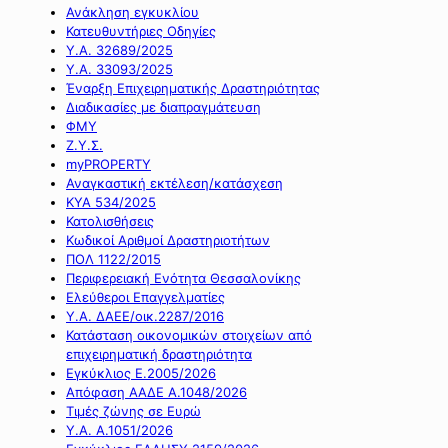
Ανάκληση εγκυκλίου
Κατευθυντήριες Οδηγίες
Υ.Α. 32689/2025
Υ.Α. 33093/2025
Έναρξη Επιχειρηματικής Δραστηριότητας
Διαδικασίες με διαπραγμάτευση
ΦΜΥ
Ζ.Υ.Σ.
myPROPERTY
Αναγκαστική εκτέλεση/κατάσχεση
ΚΥΑ 534/2025
Κατολισθήσεις
Κωδικοί Αριθμοί Δραστηριοτήτων
ΠΟΛ 1122/2015
Περιφερειακή Ενότητα Θεσσαλονίκης
Ελεύθεροι Επαγγελματίες
Υ.Α. ΔΑΕΕ/οικ.2287/2016
Κατάσταση οικονομικών στοιχείων από
επιχειρηματική δραστηριότητα
Εγκύκλιος Ε.2005/2026
Απόφαση ΑΑΔΕ Α.1048/2026
Τιμές ζώνης σε Ευρώ
Υ.Α. Α.1051/2026