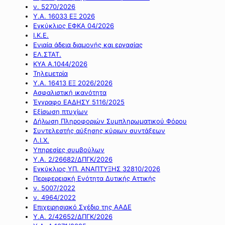
ν. 5270/2026
Υ.Α. 16033 ΕΞ 2026
Εγκύκλιος ΕΦΚΑ 04/2026
Ι.Κ.Ε.
Ενιαία άδεια διαμονής και εργασίας
ΕΛ.ΣΤΑΤ.
ΚΥΑ Α.1044/2026
Τηλεμετρία
Υ.Α. 16413 ΕΞ 2026/2026
Ασφαλιστική ικανότητα
Έγγραφο ΕΑΔΗΣΥ 5116/2025
Εξίσωση πτυχίων
Δήλωση Πληροφοριών Συμπληρωματικού Φόρου
Συντελεστής αύξησης κύριων συντάξεων
Λ.Ι.Χ.
Υπηρεσίες συμβούλων
Υ.Α. 2/26682/ΔΠΓΚ/2026
Εγκύκλιος ΥΠ. ΑΝΑΠΤΥΞΗΣ 32810/2026
Περιφερειακή Ενότητα Δυτικής Αττικής
ν. 5007/2022
ν. 4964/2022
Επιχειρησιακό Σχέδιο της ΑΑΔΕ
Υ.Α. 2/42652/ΔΠΓΚ/2026