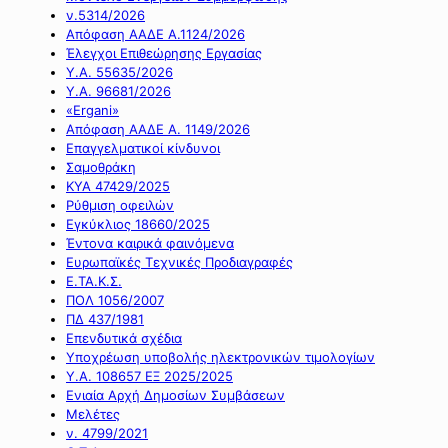
ν.5314/2026
Απόφαση ΑΑΔΕ Α.1124/2026
Έλεγχοι Επιθεώρησης Εργασίας
Υ.Α. 55635/2026
Υ.Α. 96681/2026
«Ergani»
Απόφαση ΑΑΔΕ Α. 1149/2026
Επαγγελματικοί κίνδυνοι
Σαμοθράκη
ΚΥΑ 47429/2025
Ρύθμιση οφειλών
Εγκύκλιος 18660/2025
Έντονα καιρικά φαινόμενα
Ευρωπαϊκές Τεχνικές Προδιαγραφές
Ε.ΤΑ.Κ.Σ.
ΠΟΛ 1056/2007
ΠΔ 437/1981
Επενδυτικά σχέδια
Υποχρέωση υποβολής ηλεκτρονικών τιμολογίων
Υ.Α. 108657 ΕΞ 2025/2025
Ενιαία Αρχή Δημοσίων Συμβάσεων
Μελέτες
ν. 4799/2021