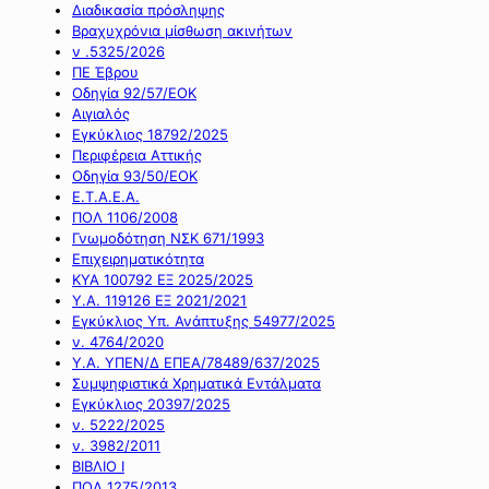
Διαδικασία πρόσληψης
Βραχυχρόνια μίσθωση ακινήτων
ν .5325/2026
ΠΕ Έβρου
Οδηγία 92/57/ΕΟΚ
Αιγιαλός
Εγκύκλιος 18792/2025
Περιφέρεια Αττικής
Οδηγία 93/50/ΕΟΚ
Ε.Τ.Α.Ε.Α.
ΠΟΛ 1106/2008
Γνωμοδότηση ΝΣΚ 671/1993
Επιχειρηματικότητα
ΚΥΑ 100792 ΕΞ 2025/2025
Υ.Α. 119126 ΕΞ 2021/2021
Εγκύκλιος Υπ. Ανάπτυξης 54977/2025
ν. 4764/2020
Υ.Α. ΥΠΕΝ/Δ ΕΠΕΑ/78489/637/2025
Συμψηφιστικά Χρηματικά Εντάλματα
Εγκύκλιος 20397/2025
ν. 5222/2025
ν. 3982/2011
ΒΙΒΛΙΟ Ι
ΠΟΛ 1275/2013