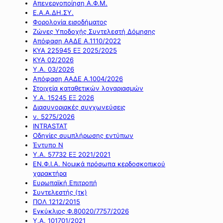
Απενεργοποίηση Α.Φ.Μ.
Ε.Α.Α.ΔΗ.ΣΥ.
Φορολογία εισοδήματος
Ζώνες Υποδοχής Συντελεστή Δόμησης
Απόφαση ΑΑΔΕ Α.1110/2022
ΚΥΑ 225945 ΕΞ 2025/2025
ΚΥΑ 02/2026
Υ.Α. 03/2026
Απόφαση ΑΑΔΕ Α.1004/2026
Στοιχεία καταθετικών λογαριασμών
Υ.Α. 15245 ΕΞ 2026
Διασυνοριακές συγχωνεύσεις
ν. 5275/2026
INTRASTAT
Οδηγίες συμπλήρωσης εντύπων
Έντυπο Ν
Υ.Α. 57732 ΕΞ 2021/2021
ΕΝ.Φ.Ι.Α. Νομικά πρόσωπα κερδοσκοπικού
χαρακτήρα
Ευρωπαϊκή Επιτροπή
Συντελεστής (τκ)
ΠΟΛ 1212/2015
Εγκύκλιος Φ.80020/7757/2026
Υ.Α. 101701/2021