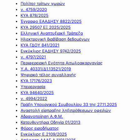
Πολίτες τρίτων χωρών
ν. 4759/2020
ΚΥΑ 878/2025
Έγγραφο ΕΑΑΔΗΣΥ 8822/2025
ΚΥΑ 29507 ΕΞ 2025/2025
Ελληνική Αναπτυξιακή Τράπεζα
Ηλεκτρονική διαβίβαση δεδομένων
ΚΥΑ ΓΔΟΥ 841/2021
Εγκύκλιος ΕΑΔΗΣΥ 9742/2025
ν. 4797/2021
Περιφερειακή Ενότητα Αιτωλοακαρνανίας
Υ.Α. 40331/Δ1.13521/2019
Ψηφιακό τέλος συναλλαγής
ΚΥΑ 17176/2023
Υπερεργασία
ΚΥΑ 94640/2025
ν. 4994/2022
Πράξη Υπουργικού Συμβουλίου 33 της 27.11.2025
Αναστολή είσπραξης ληξιπρόθεσμων οφειλών
Αδρανοποίηση Α.Φ.Μ.
Κατευθυντήρια Οδηγία 01/2013
Φόρος εισοδήματος
Εγκύκλιος Ε.2109/2025
Απόφαση ΑΑΔΕ Α.1191/2025