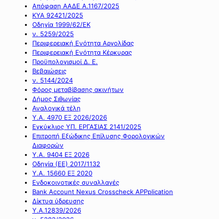
Απόφαση ΑΑΔΕ Α.1167/2025
ΚΥΑ 92421/2025
Οδηγία 1999/62/ΕΚ
ν. 5259/2025
Περιφερειακή Ενότητα Αργολίδας
Περιφερειακή Ενότητα Κέρκυρας
Προϋπολογισμοί Δ. Ε.
Βεβαιώσεις
ν. 5144/2024
Φόρος μεταβίβασης ακινήτων
Δήμος Σιθωνίας
Αναλογικά τέλη
Υ.Α. 4970 ΕΞ 2026/2026
Εγκύκλιος ΥΠ. ΕΡΓΑΣΙΑΣ 2141/2025
Επιτροπή Εξώδικης Επίλυσης Φορολογικών
Διαφορών
Υ.Α. 9404 ΕΞ 2026
Οδηγία (ΕΕ) 2017/1132
Υ.Α. 15660 ΕΞ 2020
Ενδοκοινοτικές συναλλαγές
Bank Account Nexus Crosscheck APPplication
Δίκτυα ύδρευσης
Υ.Α.12839/2026