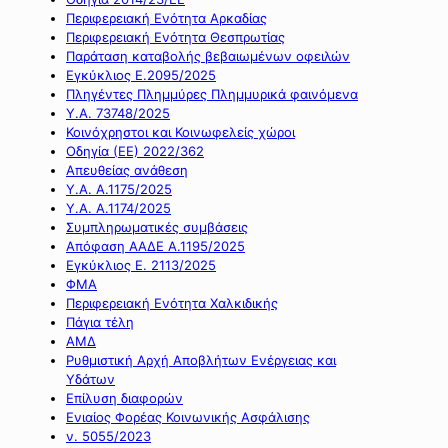
Περιφερειακή Ενότητα Αρκαδίας
Περιφερειακή Ενότητα Θεσπρωτίας
Παράταση καταβολής βεβαιωμένων οφειλών
Εγκύκλιος Ε.2095/2025
Πληγέντες Πλημμύρες Πλημμυρικά φαινόμενα
Υ.Α. 73748/2025
Κοινόχρηστοι και Κοινωφελείς χώροι
Οδηγία (ΕΕ) 2022/362
Απευθείας ανάθεση
Υ.Α. Α.1175/2025
Υ.Α. Α.1174/2025
Συμπληρωματικές συμβάσεις
Απόφαση ΑΑΔΕ Α.1195/2025
Εγκύκλιος Ε. 2113/2025
ΦΜΑ
Περιφερειακή Ενότητα Χαλκιδικής
Πάγια τέλη
ΑΜΔ
Ρυθμιστική Αρχή Αποβλήτων Ενέργειας και
Υδάτων
Επίλυση διαφορών
Ενιαίος Φορέας Κοινωνικής Ασφάλισης
ν. 5055/2023