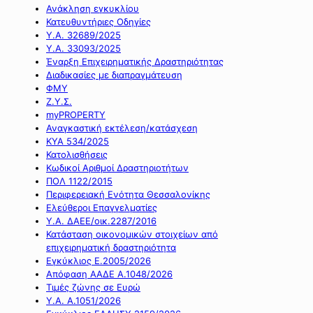
Ανάκληση εγκυκλίου
Κατευθυντήριες Οδηγίες
Υ.Α. 32689/2025
Υ.Α. 33093/2025
Έναρξη Επιχειρηματικής Δραστηριότητας
Διαδικασίες με διαπραγμάτευση
ΦΜΥ
Ζ.Υ.Σ.
myPROPERTY
Αναγκαστική εκτέλεση/κατάσχεση
ΚΥΑ 534/2025
Κατολισθήσεις
Κωδικοί Αριθμοί Δραστηριοτήτων
ΠΟΛ 1122/2015
Περιφερειακή Ενότητα Θεσσαλονίκης
Ελεύθεροι Επαγγελματίες
Υ.Α. ΔΑΕΕ/οικ.2287/2016
Κατάσταση οικονομικών στοιχείων από
επιχειρηματική δραστηριότητα
Εγκύκλιος Ε.2005/2026
Απόφαση ΑΑΔΕ Α.1048/2026
Τιμές ζώνης σε Ευρώ
Υ.Α. Α.1051/2026