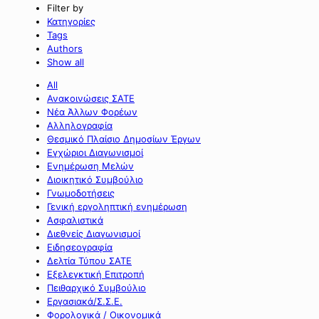
Filter by
Κατηγορίες
Tags
Authors
Show all
All
Ανακοινώσεις ΣΑΤΕ
Νέα Άλλων Φορέων
Αλληλογραφία
Θεσμικό Πλαίσιο Δημοσίων Έργων
Εγχώριοι Διαγωνισμοί
Ενημέρωση Μελών
Διοικητικό Συμβούλιο
Γνωμοδοτήσεις
Γενική εργοληπτική ενημέρωση
Ασφαλιστικά
Διεθνείς Διαγωνισμοί
Ειδησεογραφία
Δελτία Τύπου ΣΑΤΕ
Εξελεγκτική Επιτροπή
Πειθαρχικό Συμβούλιο
Εργασιακά/Σ.Σ.Ε.
Φορολογικά / Οικονομικά