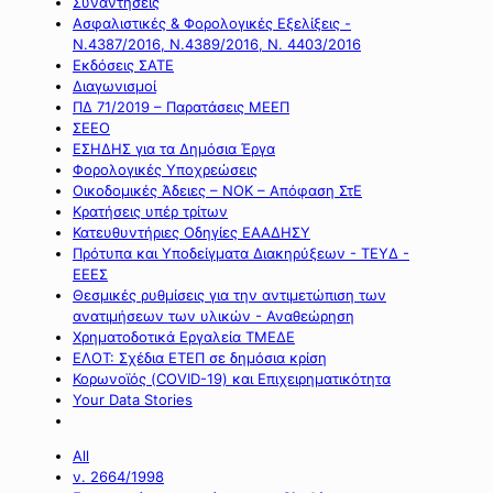
Συναντήσεις
Ασφαλιστικές & Φορολογικές Εξελίξεις -
Ν.4387/2016, Ν.4389/2016, Ν. 4403/2016
Εκδόσεις ΣΑΤΕ
Διαγωνισμοί
ΠΔ 71/2019 – Παρατάσεις ΜΕΕΠ
ΣΕΕΟ
ΕΣΗΔΗΣ για τα Δημόσια Έργα
Φορολογικές Υποχρεώσεις
Οικοδομικές Άδειες – ΝΟΚ – Απόφαση ΣτΕ
Κρατήσεις υπέρ τρίτων
Κατευθυντήριες Οδηγίες ΕΑΑΔΗΣΥ
Πρότυπα και Υποδείγματα Διακηρύξεων - ΤΕΥΔ -
ΕΕΕΣ
Θεσμικές ρυθμίσεις για την αντιμετώπιση των
ανατιμήσεων των υλικών - Αναθεώρηση
Χρηματοδοτικά Εργαλεία ΤΜΕΔΕ
ΕΛΟΤ: Σχέδια ΕΤΕΠ σε δημόσια κρίση
Κορωνοϊός (COVID-19) και Επιχειρηματικότητα
Your Data Stories
All
ν. 2664/1998