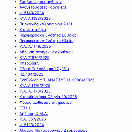
Συμβάσεις προμηθειών
Αναθέτουσα(ες) αρχή(ές)
ν. 5140/2024
ΚΥΑ Α.1138/2020
Πυρκαγιές καλοκαιριού 2021
Κατώτατα όρια
Περιφερειακή Ενότητα Ευβοίας
Περιφερειακή Ενότητα Ηλείας
Υ.Α. Α.1149/2025
Δήλωση στοιχείων ακινήτων
ΚΥΑ 71970/2025
Υπερωρίες
Ειδικά Πολεοδομικά Σχέδια
ΠΔ 104/2025
Εγκύκλιος ΥΠ. ΑΝΑΠΤΥΞΗΣ 99864/2025
ΚΥΑ Α.1176/2025
Υ.Α. Α.1173/2025
Κατευθυντήρια Οδηγία 29/2025
Φόρος μισθωτών υπηρεσιών
ΓΕΜΗ
Δήλωση Φ.Μ.Α.
Υ.Α. 357/2026
ν. 5123/2024
Άξονας Μακροχρόνιων Δεσμεύσεων