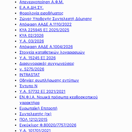
Απενεργοποίηση Α.Φ.Μ.
Ε.Α.Α.ΔΗ.ΣΥ.
Φορολογία εισοδήματος
Ζώνες Υποδοχής Συντελεστή Δόμησης
Απόφαση ΑΑΔΕ Α.1110/2022
ΚΥΑ 225945 ΕΞ 2025/2025
ΚΥΑ 02/2026
Υ.Α. 03/2026
Απόφαση ΑΑΔΕ Α.1004/2026
Στοιχεία καταθετικών λογαριασμών
Υ.Α. 15245 ΕΞ 2026
Διασυνοριακές συγχωνεύσεις
ν. 5275/2026
INTRASTAT
Οδηγίες συμπλήρωσης εντύπων
Έντυπο Ν
Υ.Α. 57732 ΕΞ 2021/2021
ΕΝ.Φ.Ι.Α. Νομικά πρόσωπα κερδοσκοπικού
χαρακτήρα
Ευρωπαϊκή Επιτροπή
Συντελεστής (τκ)
ΠΟΛ 1212/2015
Εγκύκλιος Φ.80020/7757/2026
Υ.Α. 101701/2021