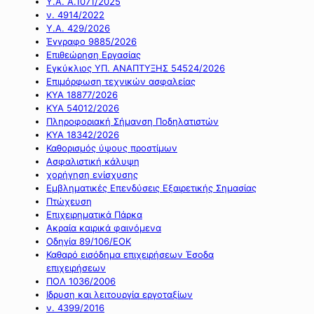
Υ.Α. Α.1071/2025
ν. 4914/2022
Υ.Α. 429/2026
Έγγραφο 9885/2026
Επιθεώρηση Εργασίας
Εγκύκλιος ΥΠ. ΑΝΑΠΤΥΞΗΣ 54524/2026
Επιμόρφωση τεχνικών ασφαλείας
ΚΥΑ 18877/2026
ΚΥΑ 54012/2026
Πληροφοριακή Σήμανση Ποδηλατιστών
ΚΥΑ 18342/2026
Καθορισμός ύψους προστίμων
Ασφαλιστική κάλυψη
χορήγηση ενίσχυσης
Εμβληματικές Επενδύσεις Εξαιρετικής Σημασίας
Πτώχευση
Επιχειρηματικά Πάρκα
Ακραία καιρικά φαινόμενα
Οδηγία 89/106/ΕΟΚ
Καθαρό εισόδημα επιχειρήσεων Έσοδα
επιχειρήσεων
ΠΟΛ 1036/2006
Ιδρυση και λειτουργία εργοταξίων
ν. 4399/2016