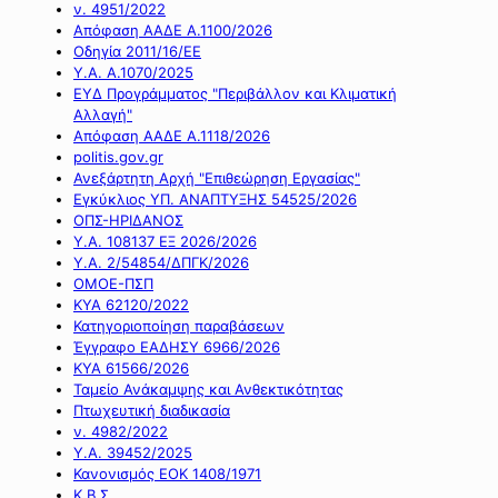
ν. 4951/2022
Απόφαση ΑΑΔΕ Α.1100/2026
Οδηγία 2011/16/ΕΕ
Υ.Α. Α.1070/2025
ΕΥΔ Προγράμματος "Περιβάλλον και Κλιματική
Αλλαγή"
Απόφαση ΑΑΔΕ Α.1118/2026
politis.gov.gr
Ανεξάρτητη Αρχή "Επιθεώρηση Εργασίας"
Εγκύκλιος ΥΠ. ΑΝΑΠΤΥΞΗΣ 54525/2026
ΟΠΣ-ΗΡΙΔΑΝΟΣ
Υ.Α. 108137 ΕΞ 2026/2026
Υ.Α. 2/54854/ΔΠΓΚ/2026
ΟΜΟΕ-ΠΣΠ
ΚΥΑ 62120/2022
Κατηγοριοποίηση παραβάσεων
Έγγραφο ΕΑΔΗΣΥ 6966/2026
ΚΥΑ 61566/2026
Ταμείο Ανάκαμψης και Ανθεκτικότητας
Πτωχευτική διαδικασία
ν. 4982/2022
Υ.Α. 39452/2025
Κανονισμός ΕΟΚ 1408/1971
Κ.Β.Σ.