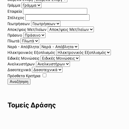
Γράμμα
Εταιρεία
Στέλεχος
Γεωτρήσεων
Αποκ/ψεις Μετ/λείων
Πράσινο
Πλωτά
Νερά - Απόβλητα
Ηλεκτρονικός Εξοπλισμός
Ειδικές Μονώσεις
Ανελκυστήρων
Δασοτεχνικά
Πρόσθετα Κριτήρια
Αναζήτηση
Τομείς Δράσης