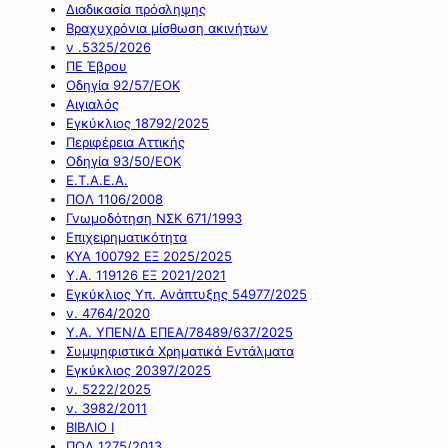
Διαδικασία πρόσληψης
Βραχυχρόνια μίσθωση ακινήτων
ν .5325/2026
ΠΕ Έβρου
Οδηγία 92/57/ΕΟΚ
Αιγιαλός
Εγκύκλιος 18792/2025
Περιφέρεια Αττικής
Οδηγία 93/50/ΕΟΚ
Ε.Τ.Α.Ε.Α.
ΠΟΛ 1106/2008
Γνωμοδότηση ΝΣΚ 671/1993
Επιχειρηματικότητα
ΚΥΑ 100792 ΕΞ 2025/2025
Υ.Α. 119126 ΕΞ 2021/2021
Εγκύκλιος Υπ. Ανάπτυξης 54977/2025
ν. 4764/2020
Υ.Α. ΥΠΕΝ/Δ ΕΠΕΑ/78489/637/2025
Συμψηφιστικά Χρηματικά Εντάλματα
Εγκύκλιος 20397/2025
ν. 5222/2025
ν. 3982/2011
ΒΙΒΛΙΟ Ι
ΠΟΛ 1275/2013