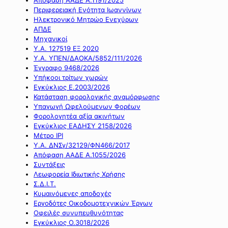
Περιφερειακή Ενότητα Ιωαννίνων
Ηλεκτρονικό Μητρώο Ενεχύρων
ΑΠΔΕ
Μηχανικοί
Υ.Α. 127519 ΕΞ 2020
Υ.Α. ΥΠΕΝ/ΔΑΟΚΑ/5852/111/2026
Έγγραφο 9468/2026
Υπήκοοι τρίτων χωρών
Εγκύκλιος Ε.2003/2026
Κατάσταση φορολογικής αναμόρφωσης
Υπαγωγή Ωφελούμενων Φορέων
Φορολογητέα αξία ακινήτων
Εγκύκλιος ΕΑΔΗΣΥ 2158/2026
Μέτρο IPI
Υ.Α. ΔΝΣγ/32129/ΦΝ466/2017
Απόφαση ΑΑΔΕ Α.1055/2026
Συντάξεις
Λεωφορεία Ιδιωτικής Χρήσης
Σ.Δ.Ι.Τ.
Κυμαινόμενες αποδοχές
Εργοδότες Οικοδομοτεχνικών Έργων
Οφειλές συνυπευθυνότητας
Εγκύκλιος Ο.3018/2026