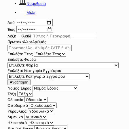
Νομοθεσία
Μέλη
Από
Έως
Λέξη - Κλειδί
Πρωτοκολλο/Αριθμός
Επιλέξτε Έτος
Επιλέξτε Φορέα
Επιλέξτε Κατηγορία Εγγράφου
Αναζήτηση
Νομός Έδρας
Τάξη
Οδοποιία
Οικοδομικά
Υδραυλικά
Λιμενικά
Ηλεκτρ/κά
Βιομ/κά Ενεργ