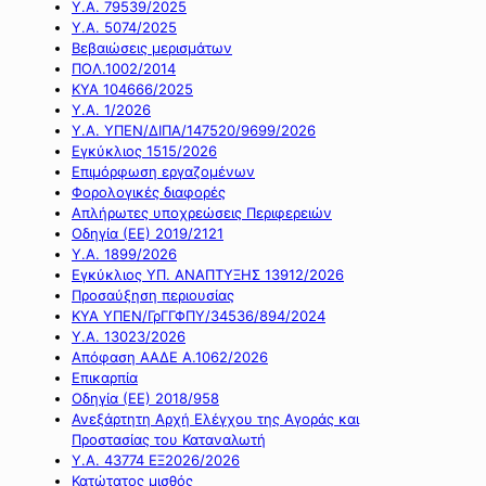
Υ.Α. 79539/2025
Υ.Α. 5074/2025
Βεβαιώσεις μερισμάτων
ΠΟΛ.1002/2014
ΚΥΑ 104666/2025
Υ.Α. 1/2026
Υ.Α. ΥΠΕΝ/ΔΙΠΑ/147520/9699/2026
Εγκύκλιος 1515/2026
Επιμόρφωση εργαζομένων
Φορολογικές διαφορές
Απλήρωτες υποχρεώσεις Περιφερειών
Οδηγία (ΕΕ) 2019/2121
Υ.Α. 1899/2026
Εγκύκλιος ΥΠ. ΑΝΑΠΤΥΞΗΣ 13912/2026
Προσαύξηση περιουσίας
ΚΥΑ ΥΠΕΝ/ΓρΓΓΦΠΥ/34536/894/2024
Υ.Α. 13023/2026
Απόφαση ΑΑΔΕ Α.1062/2026
Επικαρπία
Οδηγία (ΕΕ) 2018/958
Ανεξάρτητη Αρχή Ελέγχου της Αγοράς και
Προστασίας του Καταναλωτή
Υ.Α. 43774 ΕΞ2026/2026
Κατώτατος μισθός