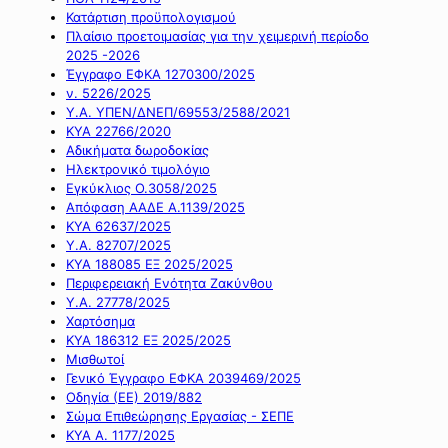
Κατάρτιση προϋπολογισμού
Πλαίσιο προετοιμασίας για την χειμερινή περίοδο
2025 -2026
Έγγραφο ΕΦΚΑ 1270300/2025
ν. 5226/2025
Υ.Α. ΥΠΕΝ/ΔΝΕΠ/69553/2588/2021
ΚΥΑ 22766/2020
Αδικήματα δωροδοκίας
Ηλεκτρονικό τιμολόγιο
Εγκύκλιος Ο.3058/2025
Απόφαση ΑΑΔΕ Α.1139/2025
ΚΥΑ 62637/2025
Υ.Α. 82707/2025
ΚΥΑ 188085 ΕΞ 2025/2025
Περιφερειακή Ενότητα Ζακύνθου
Υ.Α. 27778/2025
Χαρτόσημα
ΚΥΑ 186312 ΕΞ 2025/2025
Μισθωτοί
Γενικό Έγγραφο ΕΦΚΑ 2039469/2025
Οδηγία (ΕΕ) 2019/882
Σώμα Επιθεώρησης Εργασίας - ΣΕΠΕ
ΚΥΑ Α. 1177/2025