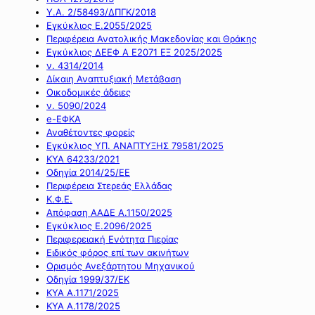
Υ.Α. 2/58493/ΔΠΓΚ/2018
Εγκύκλιος Ε.2055/2025
Περιφέρεια Ανατολικής Μακεδονίας και Θράκης
Εγκύκλιος ΔΕΕΦ Α Ε2071 ΕΞ 2025/2025
ν. 4314/2014
Δίκαιη Αναπτυξιακή Μετάβαση
Οικοδομικές άδειες
ν. 5090/2024
e-ΕΦΚΑ
Αναθέτοντες φορείς
Εγκύκλιος ΥΠ. ΑΝΑΠΤΥΞΗΣ 79581/2025
ΚΥΑ 64233/2021
Οδηγία 2014/25/ΕΕ
Περιφέρεια Στερεάς Ελλάδας
Κ.Φ.Ε.
Απόφαση ΑΑΔΕ Α.1150/2025
Εγκύκλιος Ε.2096/2025
Περιφερειακή Ενότητα Πιερίας
Ειδικός φόρος επί των ακινήτων
Ορισμός Ανεξάρτητου Μηχανικού
Οδηγία 1999/37/ΕΚ
ΚΥΑ Α.1171/2025
ΚΥΑ Α.1178/2025