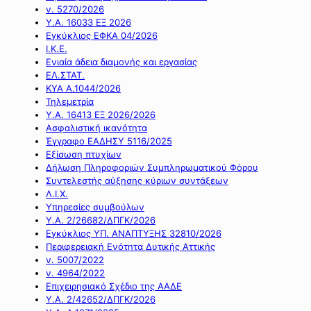
ν. 5270/2026
Υ.Α. 16033 ΕΞ 2026
Εγκύκλιος ΕΦΚΑ 04/2026
Ι.Κ.Ε.
Ενιαία άδεια διαμονής και εργασίας
ΕΛ.ΣΤΑΤ.
ΚΥΑ Α.1044/2026
Τηλεμετρία
Υ.Α. 16413 ΕΞ 2026/2026
Ασφαλιστική ικανότητα
Έγγραφο ΕΑΔΗΣΥ 5116/2025
Εξίσωση πτυχίων
Δήλωση Πληροφοριών Συμπληρωματικού Φόρου
Συντελεστής αύξησης κύριων συντάξεων
Λ.Ι.Χ.
Υπηρεσίες συμβούλων
Υ.Α. 2/26682/ΔΠΓΚ/2026
Εγκύκλιος ΥΠ. ΑΝΑΠΤΥΞΗΣ 32810/2026
Περιφερειακή Ενότητα Δυτικής Αττικής
ν. 5007/2022
ν. 4964/2022
Επιχειρησιακό Σχέδιο της ΑΑΔΕ
Υ.Α. 2/42652/ΔΠΓΚ/2026