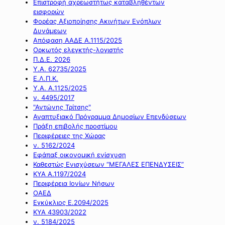
Επιστροφή αχρεωστήτως καταβληθέντων
εισφορών
Φορέας Αξιοποίησης Ακινήτων Ενόπλων
Δυνάμεων
Απόφαση ΑΑΔΕ Α.1115/2025
Ορκωτός ελεγκτής-λογιστής
Π.Δ.Ε. 2026
Υ.Α. 62735/2025
Ε.Λ.Π.Κ.
Υ.Α. Α.1125/2025
ν. 4495/2017
"Αντώνης Τρίτσης"
Αναπτυξιακό Πρόγραμμα Δημοσίων Επενδύσεων
Πράξη επιβολής προστίμου
Περιφέρειες της Χώρας
ν. 5162/2024
Εφάπαξ οικονομική ενίσχυση
Καθεστώς Ενισχύσεων “ΜΕΓΑΛΕΣ ΕΠΕΝΔΥΣΕΙΣ”
ΚΥΑ Α.1197/2024
Περιφέρεια Ιονίων Νήσων
ΟΑΕΔ
Εγκύκλιος Ε.2094/2025
ΚΥΑ 43903/2022
ν. 5184/2025