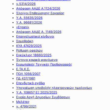
ν.5314/2026
Απόφαση ΑΑΔΕ Α.1124/2026
Έλεγχοι Επιθεώρησης Εργασίας
Υ.Α. 55635/2026
Υ.Α. 96681/2026
«Ergani»
Απόφαση ΑΑΔΕ Α. 1149/2026
Επαγγελματικοί κίνδυνοι
Σαμοθράκη
ΚΥΑ 47429/2025
Ρύθμιση οφειλών
Εγκύκλιος 18660/2025
Έντονα καιρικά φαινόμενα
Ευρωπαϊκές Τεχνικές Προδιαγραφές
Ε.ΤΑ.Κ.Σ.
ΠΟΛ 1056/2007
ΠΔ 437/1981
Επενδυτικά σχέδια
Υποχρέωση υποβολής ηλεκτρονικών τιμολογίων
Υ.Α. 108657 ΕΞ 2025/2025
Ενιαία Αρχή Δημοσίων Συμβάσεων
Μελέτες
ν. 4799/2021