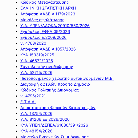
Κώδικας Μετανάστευσης
ΕΛΛΗΝΙΚΗ ΣΤΑΤΙΣΤΙΚΗ ΑΡΧΗ
Απόφαση ΑΑΔΕ Α.1179/2023
Μονάδες αφαλάτωσης
Υ.Α. ΥΠΕΝ/ΔΑΟΚΑ/20910/550/2026
Εγκύκλιος ΕΦΚΑ 09/2026
Εγκύκλιος Ε.2009/2026
ν. 4763/2020
Απόφαση ΑΑΔΕ Α.1057/2026
ΚΥΑ 153319/2025
Υ.Α. 46672/2026
Συντελεστές αναθεώρησης
Υ.Α. 52715/2026
Πιστοποιημένος χειριστής αυτοκινούμενων Μ.Ε.
Διαγραφή οφειλών προς το Δημόσιο
Κώδικας Πολιτικής Δικονομίας
ν. 4796/2021
Ε.Τ.Α.Α.
Αποκατάσταση Φυσικών Καταστροφών
Υ.Α. 13754/2026
Υ.Α. 81266 ΕΞ 2026/2026
ΚΥΑ ΥΠΕΝ/ΔΕΠΕΑ/61080/391/2026
ΚΥΑ 48154/2026
Μοντέλο Ενεργειών Συμμόρφωσης