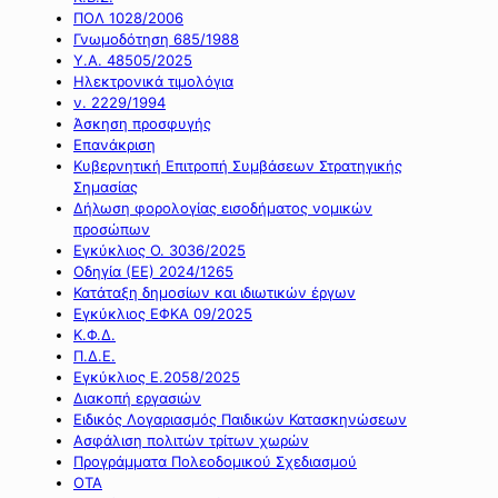
ΠΟΛ 1028/2006
Γνωμοδότηση 685/1988
Υ.Α. 48505/2025
Ηλεκτρονικά τιμολόγια
ν. 2229/1994
Άσκηση προσφυγής
Επανάκριση
Κυβερνητική Επιτροπή Συμβάσεων Στρατηγικής
Σημασίας
Δήλωση φορολογίας εισοδήματος νομικών
προσώπων
Εγκύκλιος Ο. 3036/2025
Οδηγία (ΕΕ) 2024/1265
Κατάταξη δημοσίων και ιδιωτικών έργων
Εγκύκλιος ΕΦΚΑ 09/2025
Κ.Φ.Δ.
Π.Δ.Ε.
Εγκύκλιος Ε.2058/2025
Διακοπή εργασιών
Ειδικός Λογαριασμός Παιδικών Κατασκηνώσεων
Ασφάλιση πολιτών τρίτων χωρών
Προγράμματα Πολεοδομικού Σχεδιασμού
ΟΤΑ