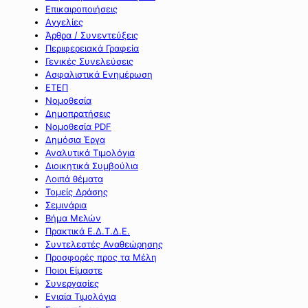
Επικαιροποιήσεις
Αγγελίες
Άρθρα / Συνεντεύξεις
Περιφερειακά Γραφεία
Γενικές Συνελεύσεις
Ασφαλιστικά Ενημέρωση
ΕΤΕΠ
Νομοθεσία
Δημοπρατήσεις
Νομοθεσία PDF
Δημόσια Έργα
Αναλυτικά Τιμολόγια
Διοικητικά Συμβούλια
Λοιπά θέματα
Τομείς Δράσης
Σεμινάρια
Βήμα Μελών
Πρακτικά Ε.Δ.Τ.Δ.Ε.
Συντελεστές Αναθεώρησης
Προσφορές προς τα Μέλη
Ποιοι Είμαστε
Συνεργασίες
Ενιαία Τιμολόγια