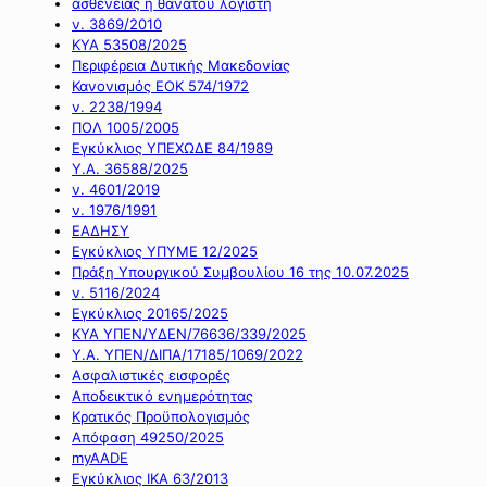
ασθένειας ή θανάτου λογιστή
ν. 3869/2010
ΚΥΑ 53508/2025
Περιφέρεια Δυτικής Μακεδονίας
Κανονισμός ΕΟΚ 574/1972
ν. 2238/1994
ΠΟΛ 1005/2005
Εγκύκλιος ΥΠΕΧΩΔΕ 84/1989
Υ.Α. 36588/2025
ν. 4601/2019
ν. 1976/1991
ΕΑΔΗΣΥ
Εγκύκλιος ΥΠΥΜΕ 12/2025
Πράξη Υπουργικού Συμβουλίου 16 της 10.07.2025
ν. 5116/2024
Εγκύκλιος 20165/2025
ΚΥΑ ΥΠΕΝ/ΥΔΕΝ/76636/339/2025
Υ.Α. ΥΠΕΝ/ΔΙΠΑ/17185/1069/2022
Ασφαλιστικές εισφορές
Αποδεικτικό ενημερότητας
Κρατικός Προϋπολογισμός
Απόφαση 49250/2025
myAADE
Εγκύκλιος ΙΚΑ 63/2013