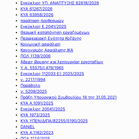
Εγκύκλιος ΥΠ. ΑΝΑΠΤΥΞΗΣ 62618/2026
ΚΥΑ 61267/2026
ΚΥΑ 63958/2026
παράταση προθεσμιών
Εγκύκλιος Ε.2041/2025
Θερμική καταπόνηση εργαζομένων
Περιφερειακή Ενότητα Κοζάνης
Κοινωνική ασφάλιση
Κανονισμός Ασφάλισης ΙΚΑ
ΠΟΛ 1139/2006
Άδειες ίδρυσης και λειτουργίας εργοταξίων
Υ.Α. 55575/Ι.479/1965
Εγκύκλιος 112033 ΕΞ 2025/2025
ν. 2217/1994
Παράβολο
ν. 5209/2025
Πράξη Υπουργικού Συμβουλίου 16 της 31.05.2021
ΚΥΑ Α.1091/2025
Εγκύκλιος 20041/2025
ΚΥΑ 1973/2025
ΚΥΑ ΥΠΕΝ/ΔΙΠΑ/82255/5190/2025
DANIEL
ΚΥΑ Α.1162/2023
ΠΟΛ 1124/2015