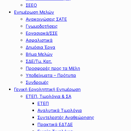
ΣΕΕΟ
Ενημέρωση Μελών
Ανακοινώσεις ΣΑΤΕ
Γνωμοδοτήσεις
Εργασιακά/ΣΣΕ
Ασφαλιστικά
Δημόσια Έργα
Βήμα Μελών
ΣΔΕ/Τμ. Κατ.
Προσφορές προς τα Μέλη
Υποδείγματα – Πρότυπα
Συνδρομές
Γενική Εργοληπτική Ενημέρωση
ΕΤΕΠ, Τιμολόγια & ΣΑ
ΕΤΕΠ
Αναλυτικά Τιμολόγια
Συντελεστές Αναθεώρησης
Πρακτικά ΕΔΤΔΕ