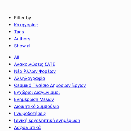
Filter by
Κατηγορίες
Tags
Authors
Show all
All
Ανακοινώσεις ΣΑΤΕ
Νέα Άλλων Φορέων
Αλληλογραφία
Θεσμικό Πλαίσιο Δημοσίων Έργων
Εγχώριοι Διαγωνισμοί
Ενημέρωση Μελών
Διοικητικό Συμβούλιο
Γνωμοδοτήσεις
Γενική εργοληπτική ενημέρωση
Ασφαλιστικά