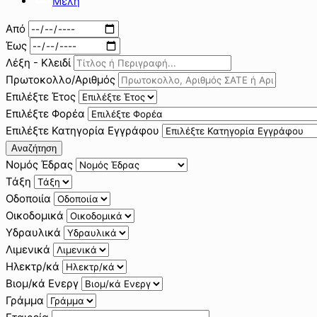
Μέλη
Από
Έως
Λέξη - Κλειδί
Πρωτοκολλο/Αριθμός
Επιλέξτε Έτος
Επιλέξτε Φορέα
Επιλέξτε Κατηγορία Εγγράφου
Αναζήτηση
Νομός Έδρας
Τάξη
Οδοποιία
Οικοδομικά
Υδραυλικά
Λιμενικά
Ηλεκτρ/κά
Βιομ/κά Ενεργ
Γράμμα