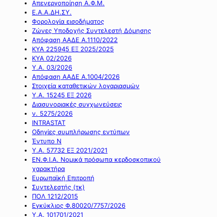
Απενεργοποίηση Α.Φ.Μ.
Ε.Α.Α.ΔΗ.ΣΥ.
Φορολογία εισοδήματος
Ζώνες Υποδοχής Συντελεστή Δόμησης
Απόφαση ΑΑΔΕ Α.1110/2022
ΚΥΑ 225945 ΕΞ 2025/2025
ΚΥΑ 02/2026
Υ.Α. 03/2026
Απόφαση ΑΑΔΕ Α.1004/2026
Στοιχεία καταθετικών λογαριασμών
Υ.Α. 15245 ΕΞ 2026
Διασυνοριακές συγχωνεύσεις
ν. 5275/2026
INTRASTAT
Οδηγίες συμπλήρωσης εντύπων
Έντυπο Ν
Υ.Α. 57732 ΕΞ 2021/2021
ΕΝ.Φ.Ι.Α. Νομικά πρόσωπα κερδοσκοπικού
χαρακτήρα
Ευρωπαϊκή Επιτροπή
Συντελεστής (τκ)
ΠΟΛ 1212/2015
Εγκύκλιος Φ.80020/7757/2026
Υ.Α. 101701/2021