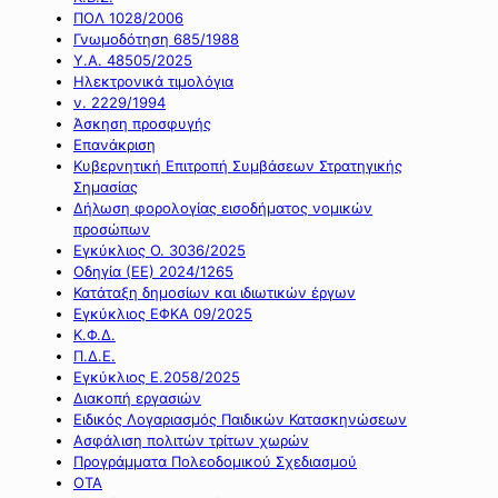
ΠΟΛ 1028/2006
Γνωμοδότηση 685/1988
Υ.Α. 48505/2025
Ηλεκτρονικά τιμολόγια
ν. 2229/1994
Άσκηση προσφυγής
Επανάκριση
Κυβερνητική Επιτροπή Συμβάσεων Στρατηγικής
Σημασίας
Δήλωση φορολογίας εισοδήματος νομικών
προσώπων
Εγκύκλιος Ο. 3036/2025
Οδηγία (ΕΕ) 2024/1265
Κατάταξη δημοσίων και ιδιωτικών έργων
Εγκύκλιος ΕΦΚΑ 09/2025
Κ.Φ.Δ.
Π.Δ.Ε.
Εγκύκλιος Ε.2058/2025
Διακοπή εργασιών
Ειδικός Λογαριασμός Παιδικών Κατασκηνώσεων
Ασφάλιση πολιτών τρίτων χωρών
Προγράμματα Πολεοδομικού Σχεδιασμού
ΟΤΑ