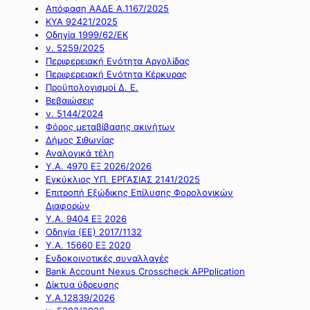
Απόφαση ΑΑΔΕ Α.1167/2025
ΚΥΑ 92421/2025
Οδηγία 1999/62/ΕΚ
ν. 5259/2025
Περιφερειακή Ενότητα Αργολίδας
Περιφερειακή Ενότητα Κέρκυρας
Προϋπολογισμοί Δ. Ε.
Βεβαιώσεις
ν. 5144/2024
Φόρος μεταβίβασης ακινήτων
Δήμος Σιθωνίας
Αναλογικά τέλη
Υ.Α. 4970 ΕΞ 2026/2026
Εγκύκλιος ΥΠ. ΕΡΓΑΣΙΑΣ 2141/2025
Επιτροπή Εξώδικης Επίλυσης Φορολογικών
Διαφορών
Υ.Α. 9404 ΕΞ 2026
Οδηγία (ΕΕ) 2017/1132
Υ.Α. 15660 ΕΞ 2020
Ενδοκοινοτικές συναλλαγές
Bank Account Nexus Crosscheck APPplication
Δίκτυα ύδρευσης
Υ.Α.12839/2026