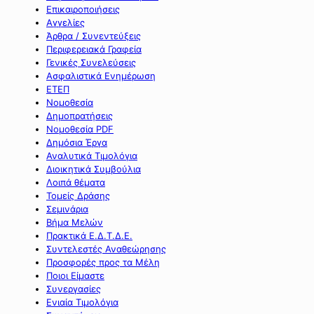
Επικαιροποιήσεις
Αγγελίες
Άρθρα / Συνεντεύξεις
Περιφερειακά Γραφεία
Γενικές Συνελεύσεις
Ασφαλιστικά Ενημέρωση
ΕΤΕΠ
Νομοθεσία
Δημοπρατήσεις
Νομοθεσία PDF
Δημόσια Έργα
Αναλυτικά Τιμολόγια
Διοικητικά Συμβούλια
Λοιπά θέματα
Τομείς Δράσης
Σεμινάρια
Βήμα Μελών
Πρακτικά Ε.Δ.Τ.Δ.Ε.
Συντελεστές Αναθεώρησης
Προσφορές προς τα Μέλη
Ποιοι Είμαστε
Συνεργασίες
Ενιαία Τιμολόγια