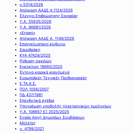
ν.5314/2026
Απόφαση ΑΑΔΕ Α.1124/2026
Έλεγχοι Επιθεώρησης Εργασίας
Υ.Α. 55635/2026
Υ.Α. 96681/2026
«Ergani»
Απόφαση ΑΑΔΕ Α. 1149/2026
Επαγγελματικοί κίνδυνοι
Σαμοθράκη
ΚΥΑ 47429/2025
Ρύθμιση οφειλών
Εγκύκλιος 18660/2025
Έντονα καιρικά φαινόμενα
Ευρωπαϊκές Τεχνικές Προδιαγραφές
Ε.ΤΑ.Κ.Σ.
ΠΟΛ 1056/2007
ΠΔ 437/1981
Επενδυτικά σχέδια
Υποχρέωση υποβολής ηλεκτρονικών τιμολογίων
Υ.Α. 108657 ΕΞ 2025/2025
Ενιαία Αρχή Δημοσίων Συμβάσεων
Μελέτες
ν. 4799/2021