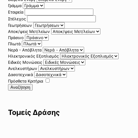
Γράμμα
Εταιρεία
Στέλεχος
Γεωτρήσεων
Αποκ/ψεις Μετ/λείων
Πράσινο
Πλωτά
Νερά - Απόβλητα
Ηλεκτρονικός Εξοπλισμός
Ειδικές Μονώσεις
Ανελκυστήρων
Δασοτεχνικά
Πρόσθετα Κριτήρια
Αναζήτηση
Τομείς Δράσης