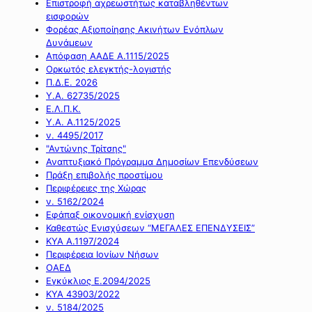
Επιστροφή αχρεωστήτως καταβληθέντων
εισφορών
Φορέας Αξιοποίησης Ακινήτων Ενόπλων
Δυνάμεων
Απόφαση ΑΑΔΕ Α.1115/2025
Ορκωτός ελεγκτής-λογιστής
Π.Δ.Ε. 2026
Υ.Α. 62735/2025
Ε.Λ.Π.Κ.
Υ.Α. Α.1125/2025
ν. 4495/2017
"Αντώνης Τρίτσης"
Αναπτυξιακό Πρόγραμμα Δημοσίων Επενδύσεων
Πράξη επιβολής προστίμου
Περιφέρειες της Χώρας
ν. 5162/2024
Εφάπαξ οικονομική ενίσχυση
Καθεστώς Ενισχύσεων “ΜΕΓΑΛΕΣ ΕΠΕΝΔΥΣΕΙΣ”
ΚΥΑ Α.1197/2024
Περιφέρεια Ιονίων Νήσων
ΟΑΕΔ
Εγκύκλιος Ε.2094/2025
ΚΥΑ 43903/2022
ν. 5184/2025