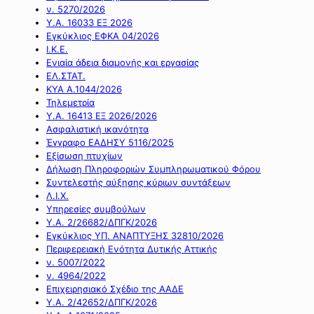
ν. 5270/2026
Υ.Α. 16033 ΕΞ 2026
Εγκύκλιος ΕΦΚΑ 04/2026
Ι.Κ.Ε.
Ενιαία άδεια διαμονής και εργασίας
ΕΛ.ΣΤΑΤ.
ΚΥΑ Α.1044/2026
Τηλεμετρία
Υ.Α. 16413 ΕΞ 2026/2026
Ασφαλιστική ικανότητα
Έγγραφο ΕΑΔΗΣΥ 5116/2025
Εξίσωση πτυχίων
Δήλωση Πληροφοριών Συμπληρωματικού Φόρου
Συντελεστής αύξησης κύριων συντάξεων
Λ.Ι.Χ.
Υπηρεσίες συμβούλων
Υ.Α. 2/26682/ΔΠΓΚ/2026
Εγκύκλιος ΥΠ. ΑΝΑΠΤΥΞΗΣ 32810/2026
Περιφερειακή Ενότητα Δυτικής Αττικής
ν. 5007/2022
ν. 4964/2022
Επιχειρησιακό Σχέδιο της ΑΑΔΕ
Υ.Α. 2/42652/ΔΠΓΚ/2026