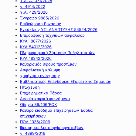
Υ.Α. Α.1071/2025
ν. 4914/2022
Υ.Α. 429/2026
Έγγραφο 9885/2026
Επιθεώρηση Εργασίας
Εγκύκλιος ΥΠ. ΑΝΑΠΤΥΞΗΣ 54524/2026
Επιμόρφωση τεχνικών ασφαλείας
ΚΥΑ 18877/2026
ΚΥΑ 54012/2026
Πληροφοριακή Σήμανση Ποδηλατιστών
ΚΥΑ 18342/2026
Καθορισμός ύψους προστίμων
Ασφαλιστική κάλυψη
χορήγηση ενίσχυσης
Εμβληματικές Επενδύσεις Εξαιρετικής Σημασίας
Πτώχευση
Επιχειρηματικά Πάρκα
Ακραία καιρικά φαινόμενα
Οδηγία 89/106/ΕΟΚ
Καθαρό εισόδημα επιχειρήσεων Έσοδα
επιχειρήσεων
ΠΟΛ 1036/2006
Ιδρυση και λειτουργία εργοταξίων
ν. 4399/2016