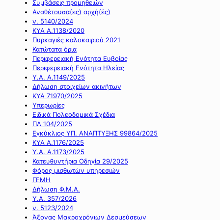
Συμβάσεις προμηθειών
Αναθέτουσα(ες) αρχή(ές)
ν. 5140/2024
ΚΥΑ Α.1138/2020
Πυρκαγιές καλοκαιριού 2021
Κατώτατα όρια
Περιφερειακή Ενότητα Ευβοίας
Περιφερειακή Ενότητα Ηλείας
Υ.Α. Α.1149/2025
Δήλωση στοιχείων ακινήτων
ΚΥΑ 71970/2025
Υπερωρίες
Ειδικά Πολεοδομικά Σχέδια
ΠΔ 104/2025
Εγκύκλιος ΥΠ. ΑΝΑΠΤΥΞΗΣ 99864/2025
ΚΥΑ Α.1176/2025
Υ.Α. Α.1173/2025
Κατευθυντήρια Οδηγία 29/2025
Φόρος μισθωτών υπηρεσιών
ΓΕΜΗ
Δήλωση Φ.Μ.Α.
Υ.Α. 357/2026
ν. 5123/2024
Άξονας Μακροχρόνιων Δεσμεύσεων