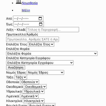
Νομοθεσία
Μέλη
Από
Έως
Λέξη - Κλειδί
Πρωτοκολλο/Αριθμός
Επιλέξτε Έτος
Επιλέξτε Φορέα
Επιλέξτε Κατηγορία Εγγράφου
Αναζήτηση
Νομός Έδρας
Τάξη
Οδοποιία
Οικοδομικά
Υδραυλικά
Λιμενικά
Ηλεκτρ/κά
Βιομ/κά Ενεργ