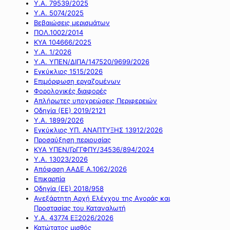
Υ.Α. 79539/2025
Υ.Α. 5074/2025
Βεβαιώσεις μερισμάτων
ΠΟΛ.1002/2014
ΚΥΑ 104666/2025
Υ.Α. 1/2026
Υ.Α. ΥΠΕΝ/ΔΙΠΑ/147520/9699/2026
Εγκύκλιος 1515/2026
Επιμόρφωση εργαζομένων
Φορολογικές διαφορές
Απλήρωτες υποχρεώσεις Περιφερειών
Οδηγία (ΕΕ) 2019/2121
Υ.Α. 1899/2026
Εγκύκλιος ΥΠ. ΑΝΑΠΤΥΞΗΣ 13912/2026
Προσαύξηση περιουσίας
ΚΥΑ ΥΠΕΝ/ΓρΓΓΦΠΥ/34536/894/2024
Υ.Α. 13023/2026
Απόφαση ΑΑΔΕ Α.1062/2026
Επικαρπία
Οδηγία (ΕΕ) 2018/958
Ανεξάρτητη Αρχή Ελέγχου της Αγοράς και
Προστασίας του Καταναλωτή
Υ.Α. 43774 ΕΞ2026/2026
Κατώτατος μισθός