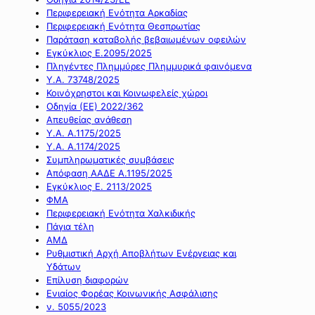
Περιφερειακή Ενότητα Αρκαδίας
Περιφερειακή Ενότητα Θεσπρωτίας
Παράταση καταβολής βεβαιωμένων οφειλών
Εγκύκλιος Ε.2095/2025
Πληγέντες Πλημμύρες Πλημμυρικά φαινόμενα
Υ.Α. 73748/2025
Κοινόχρηστοι και Κοινωφελείς χώροι
Οδηγία (ΕΕ) 2022/362
Απευθείας ανάθεση
Υ.Α. Α.1175/2025
Υ.Α. Α.1174/2025
Συμπληρωματικές συμβάσεις
Απόφαση ΑΑΔΕ Α.1195/2025
Εγκύκλιος Ε. 2113/2025
ΦΜΑ
Περιφερειακή Ενότητα Χαλκιδικής
Πάγια τέλη
ΑΜΔ
Ρυθμιστική Αρχή Αποβλήτων Ενέργειας και
Υδάτων
Επίλυση διαφορών
Ενιαίος Φορέας Κοινωνικής Ασφάλισης
ν. 5055/2023