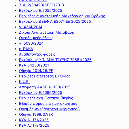
Υ.Α. 2/58493/ΔΠΓΚ/2018
Εγκύκλιος Ε.2055/2025
Περιφέρεια Ανατολικής Μακεδονίας και Θράκης
Εγκύκλιος ΔΕΕΦ Α Ε2071 ΕΞ 2025/2025
ν. 4314/2014
Δίκαιη Αναπτυξιακή Μετάβαση
Οικοδομικές άδειες
ν. 5090/2024
e-ΕΦΚΑ
Αναθέτοντες φορείς
Εγκύκλιος ΥΠ. ΑΝΑΠΤΥΞΗΣ 79581/2025
ΚΥΑ 64233/2021
Οδηγία 2014/25/ΕΕ
Περιφέρεια Στερεάς Ελλάδας
Κ.Φ.Ε.
Απόφαση ΑΑΔΕ Α.1150/2025
Εγκύκλιος Ε.2096/2025
Περιφερειακή Ενότητα Πιερίας
Ειδικός φόρος επί των ακινήτων
Ορισμός Ανεξάρτητου Μηχανικού
Οδηγία 1999/37/ΕΚ
ΚΥΑ Α.1171/2025
ΚΥΑ Α.1178/2025