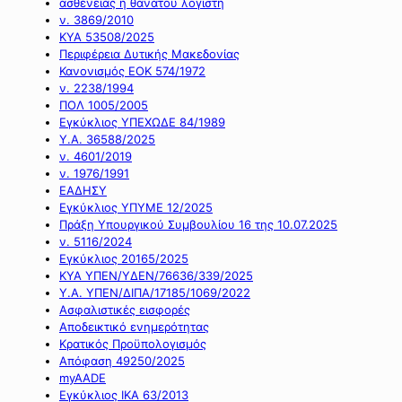
ασθένειας ή θανάτου λογιστή
ν. 3869/2010
ΚΥΑ 53508/2025
Περιφέρεια Δυτικής Μακεδονίας
Κανονισμός ΕΟΚ 574/1972
ν. 2238/1994
ΠΟΛ 1005/2005
Εγκύκλιος ΥΠΕΧΩΔΕ 84/1989
Υ.Α. 36588/2025
ν. 4601/2019
ν. 1976/1991
ΕΑΔΗΣΥ
Εγκύκλιος ΥΠΥΜΕ 12/2025
Πράξη Υπουργικού Συμβουλίου 16 της 10.07.2025
ν. 5116/2024
Εγκύκλιος 20165/2025
ΚΥΑ ΥΠΕΝ/ΥΔΕΝ/76636/339/2025
Υ.Α. ΥΠΕΝ/ΔΙΠΑ/17185/1069/2022
Ασφαλιστικές εισφορές
Αποδεικτικό ενημερότητας
Κρατικός Προϋπολογισμός
Απόφαση 49250/2025
myAADE
Εγκύκλιος ΙΚΑ 63/2013