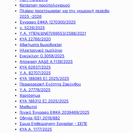
Κατάρτιση προϋπολογισμού
Πλαίσιο προετοιμασίας για την χειμερινή περίοδο
2025 -2026
Έγγραφο ΕΦΚΑ 1270300/2025
ν. 5226/2025
Υ.Α. ΥΠΕΝ/ΔΝΕΠ/69553/2588/2021
ΚΥΑ 22766/2020
Αδικήματα δωροδοκίας
Ηλεκτρονικό τιμολόγιο
Εγκύκλιος Ο.3058/2025
Απόφαση ΑΑΔΕ Α.1139/2025
ΚΥΑ 62637/2025
Υ.Α. 82707/2025
ΚΥΑ 188085 ΕΞ 2025/2025
Περιφερειακή Ενότητα Ζακύνθου
Υ.Α. 27778/2025
Χαρτόσημα
ΚΥΑ 186312 ΕΞ 2025/2025
Μισθωτοί
Γενικό Έγγραφο ΕΦΚΑ 2039469/2025
Οδηγία (ΕΕ) 2019/882
Σώμα Επιθεώρησης Εργασίας - ΣΕΠΕ
ΚΥΑ Α. 1177/2025