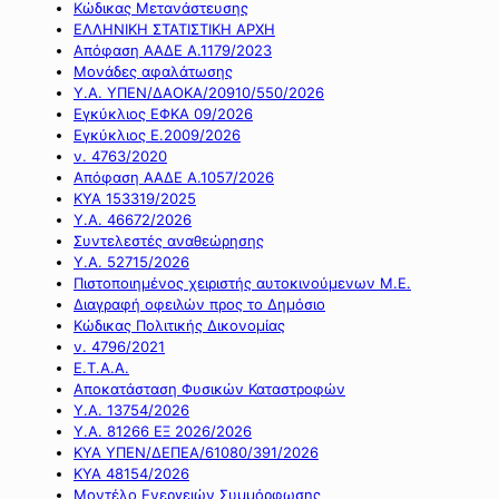
Κώδικας Μετανάστευσης
ΕΛΛΗΝΙΚΗ ΣΤΑΤΙΣΤΙΚΗ ΑΡΧΗ
Απόφαση ΑΑΔΕ Α.1179/2023
Μονάδες αφαλάτωσης
Υ.Α. ΥΠΕΝ/ΔΑΟΚΑ/20910/550/2026
Εγκύκλιος ΕΦΚΑ 09/2026
Εγκύκλιος Ε.2009/2026
ν. 4763/2020
Απόφαση ΑΑΔΕ Α.1057/2026
ΚΥΑ 153319/2025
Υ.Α. 46672/2026
Συντελεστές αναθεώρησης
Υ.Α. 52715/2026
Πιστοποιημένος χειριστής αυτοκινούμενων Μ.Ε.
Διαγραφή οφειλών προς το Δημόσιο
Κώδικας Πολιτικής Δικονομίας
ν. 4796/2021
Ε.Τ.Α.Α.
Αποκατάσταση Φυσικών Καταστροφών
Υ.Α. 13754/2026
Υ.Α. 81266 ΕΞ 2026/2026
ΚΥΑ ΥΠΕΝ/ΔΕΠΕΑ/61080/391/2026
ΚΥΑ 48154/2026
Μοντέλο Ενεργειών Συμμόρφωσης