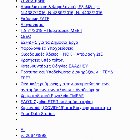
Συναντήσεις
Ασφαλιστικές & Φορολογικές Εξελίξεις -
Ν.4387/2016, Ν.4389/2016, Ν. 4403/2016
Εκδόσεις ΣΑΤΕ
Διαγωνισμοί
ΠΔ 71/2019 – Παρατάσεις ΜΕΕΠ
ΣΕΕΟ
ΕΣΗΔΗΣ για τα Δημόσια Έργα
Φορολογικές Υποχρεώσεις
Οικοδομικές Άδειες – ΝΟΚ – Απόφαση ΣτΕ
Κρατήσεις υπέρ τρίτων
Κατευθυντήριες Οδηγίες ΕΑΑΔΗΣΥ
Πρότυπα και Υποδείγματα Διακηρύξεων - ΤΕΥΔ -
ΕΕΕΣ
Θεσμικές ρυθμίσεις για την αντιμετώπιση των
ανατιμήσεων των υλικών - Αναθεώρηση
Χρηματοδοτικά Εργαλεία ΤΜΕΔΕ
ΕΛΟΤ: Σχέδια ΕΤΕΠ σε δημόσια κρίση
Κορωνοϊός (COVID-19) και Επιχειρηματικότητα
Your Data Stories
All
ν. 2664/1998