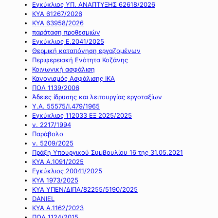
Εγκύκλιος ΥΠ. ΑΝΑΠΤΥΞΗΣ 62618/2026
ΚΥΑ 61267/2026
ΚΥΑ 63958/2026
παράταση προθεσμιών
Εγκύκλιος Ε.2041/2025
Θερμική καταπόνηση εργαζομένων
Περιφερειακή Ενότητα Κοζάνης
Κοινωνική ασφάλιση
Κανονισμός Ασφάλισης ΙΚΑ
ΠΟΛ 1139/2006
Άδειες ίδρυσης και λειτουργίας εργοταξίων
Υ.Α. 55575/Ι.479/1965
Εγκύκλιος 112033 ΕΞ 2025/2025
ν. 2217/1994
Παράβολο
ν. 5209/2025
Πράξη Υπουργικού Συμβουλίου 16 της 31.05.2021
ΚΥΑ Α.1091/2025
Εγκύκλιος 20041/2025
ΚΥΑ 1973/2025
ΚΥΑ ΥΠΕΝ/ΔΙΠΑ/82255/5190/2025
DANIEL
ΚΥΑ Α.1162/2023
ΠΟΛ 1124/2015