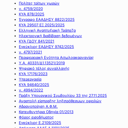
Πολίτες τρίτων χωρών
ν. 4759/2020
ΚΥΑ 878/2025
Έγγραφο ΕΑΑΔΗΣΥ 8822/2025
ΚΥΑ 29507 ΕΞ 2025/2025
Ελληνική Αναπτυξιακή Τράπεζα
Ηλεκτρονική διαβίβαση δεδομένων
ΚΥΑ ΓΔΟΥ 841/2021
Εγκύκλιος ΕΑΔΗΣΥ 9742/2025
ν. 4797/2021
Περιφερειακή Ενότητα Αιτωλοακαρνανίας
Υ.Α. 40331/Δ1.13521/2019
Ψηφιακό τέλος συναλλαγής
ΚΥΑ 17176/2023
Υπερεργασία
ΚΥΑ 94640/2025
ν. 4994/2022
Πράξη Υπουργικού Συμβουλίου 33 της 27.11.2025
Αναστολή είσπραξης ληξιπρόθεσμων οφειλών
Αδρανοποίηση Α.Φ.Μ.
Κατευθυντήρια Οδηγία 01/2013
Φόρος εισοδήματος
Εγκύκλιος Ε.2109/2025
Απόφαση ΑΑΔΕ Α.1191/2025