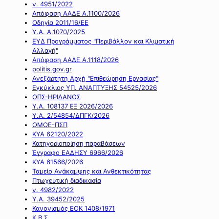
ν. 4951/2022
Απόφαση ΑΑΔΕ Α.1100/2026
Οδηγία 2011/16/ΕΕ
Υ.Α. Α.1070/2025
ΕΥΔ Προγράμματος "Περιβάλλον και Κλιματική
Αλλαγή"
Απόφαση ΑΑΔΕ Α.1118/2026
politis.gov.gr
Ανεξάρτητη Αρχή "Επιθεώρηση Εργασίας"
Εγκύκλιος ΥΠ. ΑΝΑΠΤΥΞΗΣ 54525/2026
ΟΠΣ-ΗΡΙΔΑΝΟΣ
Υ.Α. 108137 ΕΞ 2026/2026
Υ.Α. 2/54854/ΔΠΓΚ/2026
ΟΜΟΕ-ΠΣΠ
ΚΥΑ 62120/2022
Κατηγοριοποίηση παραβάσεων
Έγγραφο ΕΑΔΗΣΥ 6966/2026
ΚΥΑ 61566/2026
Ταμείο Ανάκαμψης και Ανθεκτικότητας
Πτωχευτική διαδικασία
ν. 4982/2022
Υ.Α. 39452/2025
Κανονισμός ΕΟΚ 1408/1971
Κ.Β.Σ.