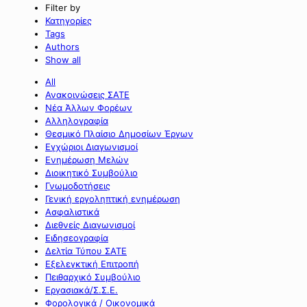
Filter by
Κατηγορίες
Tags
Authors
Show all
All
Ανακοινώσεις ΣΑΤΕ
Νέα Άλλων Φορέων
Αλληλογραφία
Θεσμικό Πλαίσιο Δημοσίων Έργων
Εγχώριοι Διαγωνισμοί
Ενημέρωση Μελών
Διοικητικό Συμβούλιο
Γνωμοδοτήσεις
Γενική εργοληπτική ενημέρωση
Ασφαλιστικά
Διεθνείς Διαγωνισμοί
Ειδησεογραφία
Δελτία Τύπου ΣΑΤΕ
Εξελεγκτική Επιτροπή
Πειθαρχικό Συμβούλιο
Εργασιακά/Σ.Σ.Ε.
Φορολογικά / Οικονομικά