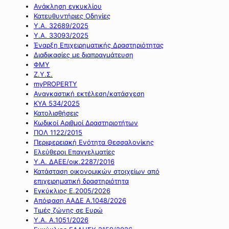
Ανάκληση εγκυκλίου
Κατευθυντήριες Οδηγίες
Υ.Α. 32689/2025
Υ.Α. 33093/2025
Έναρξη Επιχειρηματικής Δραστηριότητας
Διαδικασίες με διαπραγμάτευση
ΦΜΥ
Ζ.Υ.Σ.
myPROPERTY
Αναγκαστική εκτέλεση/κατάσχεση
ΚΥΑ 534/2025
Κατολισθήσεις
Κωδικοί Αριθμοί Δραστηριοτήτων
ΠΟΛ 1122/2015
Περιφερειακή Ενότητα Θεσσαλονίκης
Ελεύθεροι Επαγγελματίες
Υ.Α. ΔΑΕΕ/οικ.2287/2016
Κατάσταση οικονομικών στοιχείων από
επιχειρηματική δραστηριότητα
Εγκύκλιος Ε.2005/2026
Απόφαση ΑΑΔΕ Α.1048/2026
Τιμές ζώνης σε Ευρώ
Υ.Α. Α.1051/2026