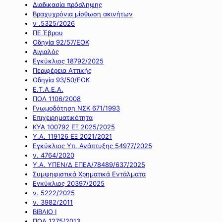
Διαδικασία πρόσληψης
Βραχυχρόνια μίσθωση ακινήτων
ν .5325/2026
ΠΕ Έβρου
Οδηγία 92/57/ΕΟΚ
Αιγιαλός
Εγκύκλιος 18792/2025
Περιφέρεια Αττικής
Οδηγία 93/50/ΕΟΚ
Ε.Τ.Α.Ε.Α.
ΠΟΛ 1106/2008
Γνωμοδότηση ΝΣΚ 671/1993
Επιχειρηματικότητα
ΚΥΑ 100792 ΕΞ 2025/2025
Υ.Α. 119126 ΕΞ 2021/2021
Εγκύκλιος Υπ. Ανάπτυξης 54977/2025
ν. 4764/2020
Υ.Α. ΥΠΕΝ/Δ ΕΠΕΑ/78489/637/2025
Συμψηφιστικά Χρηματικά Εντάλματα
Εγκύκλιος 20397/2025
ν. 5222/2025
ν. 3982/2011
ΒΙΒΛΙΟ Ι
ΠΟΛ 1275/2013