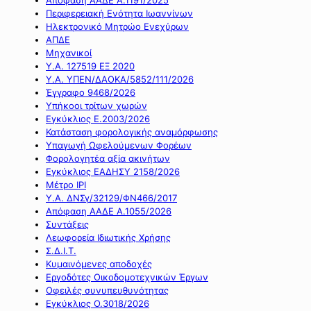
Περιφερειακή Ενότητα Ιωαννίνων
Ηλεκτρονικό Μητρώο Ενεχύρων
ΑΠΔΕ
Μηχανικοί
Υ.Α. 127519 ΕΞ 2020
Υ.Α. ΥΠΕΝ/ΔΑΟΚΑ/5852/111/2026
Έγγραφο 9468/2026
Υπήκοοι τρίτων χωρών
Εγκύκλιος Ε.2003/2026
Κατάσταση φορολογικής αναμόρφωσης
Υπαγωγή Ωφελούμενων Φορέων
Φορολογητέα αξία ακινήτων
Εγκύκλιος ΕΑΔΗΣΥ 2158/2026
Μέτρο IPI
Υ.Α. ΔΝΣγ/32129/ΦΝ466/2017
Απόφαση ΑΑΔΕ Α.1055/2026
Συντάξεις
Λεωφορεία Ιδιωτικής Χρήσης
Σ.Δ.Ι.Τ.
Κυμαινόμενες αποδοχές
Εργοδότες Οικοδομοτεχνικών Έργων
Οφειλές συνυπευθυνότητας
Εγκύκλιος Ο.3018/2026