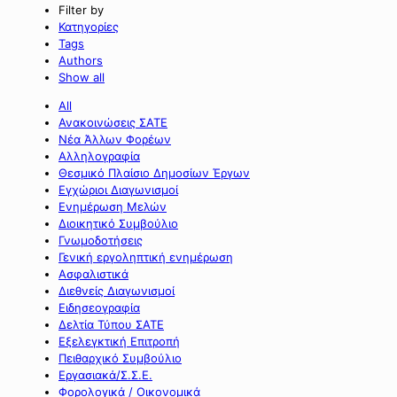
Filter by
Κατηγορίες
Tags
Authors
Show all
All
Ανακοινώσεις ΣΑΤΕ
Νέα Άλλων Φορέων
Αλληλογραφία
Θεσμικό Πλαίσιο Δημοσίων Έργων
Εγχώριοι Διαγωνισμοί
Ενημέρωση Μελών
Διοικητικό Συμβούλιο
Γνωμοδοτήσεις
Γενική εργοληπτική ενημέρωση
Ασφαλιστικά
Διεθνείς Διαγωνισμοί
Ειδησεογραφία
Δελτία Τύπου ΣΑΤΕ
Εξελεγκτική Επιτροπή
Πειθαρχικό Συμβούλιο
Εργασιακά/Σ.Σ.Ε.
Φορολογικά / Οικονομικά