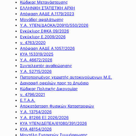
Κώδικας Μετανάστευσης
ΕΛΛΗΝΙΚΗ ΣΤΑΤΙΣΤΙΚΗ ΑΡΧΗ
Απόφαση ΑΑΔΕ Α.1179/2023
Μονάδες αφαλάτωσης
Υ.Α. ΥΠΕΝ/ΔΑΟΚΑ/20910/550/2026
Εγκύκλιος ΕΦΚΑ 09/2026
Εγκύκλιος Ε.2009/2026
ν. 4763/2020
Απόφαση ΑΑΔΕ Α.1057/2026
ΚΥΑ 153319/2025
Υ.Α. 46672/2026
Συντελεστές αναθεώρησης
Υ.Α. 52715/2026
Πιστοποιημένος χειριστής αυτοκινούμενων Μ.Ε.
Διαγραφή οφειλών προς το Δημόσιο
Κώδικας Πολιτικής Δικονομίας
ν. 4796/2021
Ε.Τ.Α.Α.
Αποκατάσταση Φυσικών Καταστροφών
Υ.Α. 13754/2026
Υ.Α. 81266 ΕΞ 2026/2026
ΚΥΑ ΥΠΕΝ/ΔΕΠΕΑ/61080/391/2026
ΚΥΑ 48154/2026
Μοντέλο Ενεργειών Συμμόρφωσης