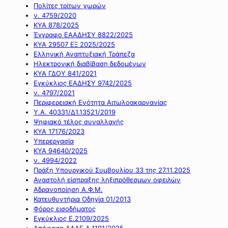
Πολίτες τρίτων χωρών
ν. 4759/2020
ΚΥΑ 878/2025
Έγγραφο ΕΑΑΔΗΣΥ 8822/2025
ΚΥΑ 29507 ΕΞ 2025/2025
Ελληνική Αναπτυξιακή Τράπεζα
Ηλεκτρονική διαβίβαση δεδομένων
ΚΥΑ ΓΔΟΥ 841/2021
Εγκύκλιος ΕΑΔΗΣΥ 9742/2025
ν. 4797/2021
Περιφερειακή Ενότητα Αιτωλοακαρνανίας
Υ.Α. 40331/Δ1.13521/2019
Ψηφιακό τέλος συναλλαγής
ΚΥΑ 17176/2023
Υπερεργασία
ΚΥΑ 94640/2025
ν. 4994/2022
Πράξη Υπουργικού Συμβουλίου 33 της 27.11.2025
Αναστολή είσπραξης ληξιπρόθεσμων οφειλών
Αδρανοποίηση Α.Φ.Μ.
Κατευθυντήρια Οδηγία 01/2013
Φόρος εισοδήματος
Εγκύκλιος Ε.2109/2025
Απόφαση ΑΑΔΕ Α.1191/2025