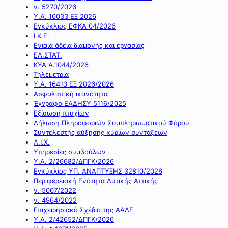
ν. 5270/2026
Υ.Α. 16033 ΕΞ 2026
Εγκύκλιος ΕΦΚΑ 04/2026
Ι.Κ.Ε.
Ενιαία άδεια διαμονής και εργασίας
ΕΛ.ΣΤΑΤ.
ΚΥΑ Α.1044/2026
Τηλεμετρία
Υ.Α. 16413 ΕΞ 2026/2026
Ασφαλιστική ικανότητα
Έγγραφο ΕΑΔΗΣΥ 5116/2025
Εξίσωση πτυχίων
Δήλωση Πληροφοριών Συμπληρωματικού Φόρου
Συντελεστής αύξησης κύριων συντάξεων
Λ.Ι.Χ.
Υπηρεσίες συμβούλων
Υ.Α. 2/26682/ΔΠΓΚ/2026
Εγκύκλιος ΥΠ. ΑΝΑΠΤΥΞΗΣ 32810/2026
Περιφερειακή Ενότητα Δυτικής Αττικής
ν. 5007/2022
ν. 4964/2022
Επιχειρησιακό Σχέδιο της ΑΑΔΕ
Υ.Α. 2/42652/ΔΠΓΚ/2026