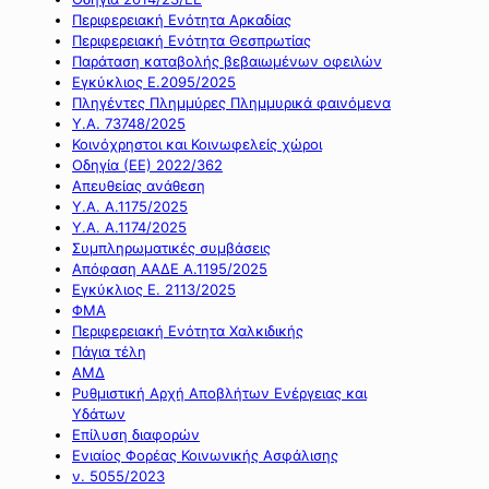
Περιφερειακή Ενότητα Αρκαδίας
Περιφερειακή Ενότητα Θεσπρωτίας
Παράταση καταβολής βεβαιωμένων οφειλών
Εγκύκλιος Ε.2095/2025
Πληγέντες Πλημμύρες Πλημμυρικά φαινόμενα
Υ.Α. 73748/2025
Κοινόχρηστοι και Κοινωφελείς χώροι
Οδηγία (ΕΕ) 2022/362
Απευθείας ανάθεση
Υ.Α. Α.1175/2025
Υ.Α. Α.1174/2025
Συμπληρωματικές συμβάσεις
Απόφαση ΑΑΔΕ Α.1195/2025
Εγκύκλιος Ε. 2113/2025
ΦΜΑ
Περιφερειακή Ενότητα Χαλκιδικής
Πάγια τέλη
ΑΜΔ
Ρυθμιστική Αρχή Αποβλήτων Ενέργειας και
Υδάτων
Επίλυση διαφορών
Ενιαίος Φορέας Κοινωνικής Ασφάλισης
ν. 5055/2023