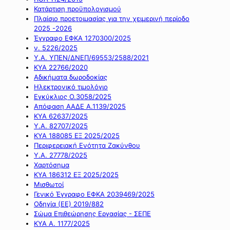
Κατάρτιση προϋπολογισμού
Πλαίσιο προετοιμασίας για την χειμερινή περίοδο
2025 -2026
Έγγραφο ΕΦΚΑ 1270300/2025
ν. 5226/2025
Υ.Α. ΥΠΕΝ/ΔΝΕΠ/69553/2588/2021
ΚΥΑ 22766/2020
Αδικήματα δωροδοκίας
Ηλεκτρονικό τιμολόγιο
Εγκύκλιος Ο.3058/2025
Απόφαση ΑΑΔΕ Α.1139/2025
ΚΥΑ 62637/2025
Υ.Α. 82707/2025
ΚΥΑ 188085 ΕΞ 2025/2025
Περιφερειακή Ενότητα Ζακύνθου
Υ.Α. 27778/2025
Χαρτόσημα
ΚΥΑ 186312 ΕΞ 2025/2025
Μισθωτοί
Γενικό Έγγραφο ΕΦΚΑ 2039469/2025
Οδηγία (ΕΕ) 2019/882
Σώμα Επιθεώρησης Εργασίας - ΣΕΠΕ
ΚΥΑ Α. 1177/2025