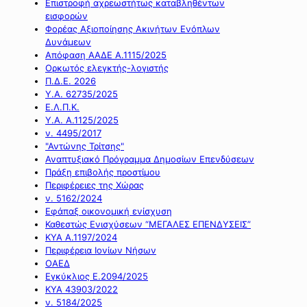
Επιστροφή αχρεωστήτως καταβληθέντων
εισφορών
Φορέας Αξιοποίησης Ακινήτων Ενόπλων
Δυνάμεων
Απόφαση ΑΑΔΕ Α.1115/2025
Ορκωτός ελεγκτής-λογιστής
Π.Δ.Ε. 2026
Υ.Α. 62735/2025
Ε.Λ.Π.Κ.
Υ.Α. Α.1125/2025
ν. 4495/2017
"Αντώνης Τρίτσης"
Αναπτυξιακό Πρόγραμμα Δημοσίων Επενδύσεων
Πράξη επιβολής προστίμου
Περιφέρειες της Χώρας
ν. 5162/2024
Εφάπαξ οικονομική ενίσχυση
Καθεστώς Ενισχύσεων “ΜΕΓΑΛΕΣ ΕΠΕΝΔΥΣΕΙΣ”
ΚΥΑ Α.1197/2024
Περιφέρεια Ιονίων Νήσων
ΟΑΕΔ
Εγκύκλιος Ε.2094/2025
ΚΥΑ 43903/2022
ν. 5184/2025