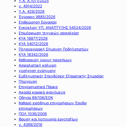
Υ.Α. Α.1071/2025
ν. 4914/2022
Υ.Α. 429/2026
Έγγραφο 9885/2026
Επιθεώρηση Εργασίας
Εγκύκλιος ΥΠ. ΑΝΑΠΤΥΞΗΣ 54524/2026
Επιμόρφωση τεχνικών ασφαλείας
ΚΥΑ 18877/2026
ΚΥΑ 54012/2026
Πληροφοριακή Σήμανση Ποδηλατιστών
ΚΥΑ 18342/2026
Καθορισμός ύψους προστίμων
Ασφαλιστική κάλυψη
χορήγηση ενίσχυσης
Εμβληματικές Επενδύσεις Εξαιρετικής Σημασίας
Πτώχευση
Επιχειρηματικά Πάρκα
Ακραία καιρικά φαινόμενα
Οδηγία 89/106/ΕΟΚ
Καθαρό εισόδημα επιχειρήσεων Έσοδα
επιχειρήσεων
ΠΟΛ 1036/2006
Ιδρυση και λειτουργία εργοταξίων
ν. 4399/2016