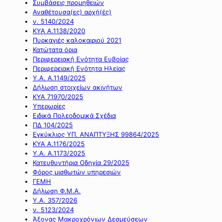
Συμβάσεις προμηθειών
Αναθέτουσα(ες) αρχή(ές)
ν. 5140/2024
ΚΥΑ Α.1138/2020
Πυρκαγιές καλοκαιριού 2021
Κατώτατα όρια
Περιφερειακή Ενότητα Ευβοίας
Περιφερειακή Ενότητα Ηλείας
Υ.Α. Α.1149/2025
Δήλωση στοιχείων ακινήτων
ΚΥΑ 71970/2025
Υπερωρίες
Ειδικά Πολεοδομικά Σχέδια
ΠΔ 104/2025
Εγκύκλιος ΥΠ. ΑΝΑΠΤΥΞΗΣ 99864/2025
ΚΥΑ Α.1176/2025
Υ.Α. Α.1173/2025
Κατευθυντήρια Οδηγία 29/2025
Φόρος μισθωτών υπηρεσιών
ΓΕΜΗ
Δήλωση Φ.Μ.Α.
Υ.Α. 357/2026
ν. 5123/2024
Άξονας Μακροχρόνιων Δεσμεύσεων