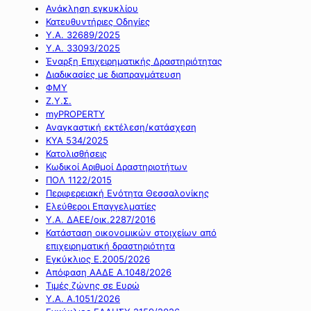
Ανάκληση εγκυκλίου
Κατευθυντήριες Οδηγίες
Υ.Α. 32689/2025
Υ.Α. 33093/2025
Έναρξη Επιχειρηματικής Δραστηριότητας
Διαδικασίες με διαπραγμάτευση
ΦΜΥ
Ζ.Υ.Σ.
myPROPERTY
Αναγκαστική εκτέλεση/κατάσχεση
ΚΥΑ 534/2025
Κατολισθήσεις
Κωδικοί Αριθμοί Δραστηριοτήτων
ΠΟΛ 1122/2015
Περιφερειακή Ενότητα Θεσσαλονίκης
Ελεύθεροι Επαγγελματίες
Υ.Α. ΔΑΕΕ/οικ.2287/2016
Κατάσταση οικονομικών στοιχείων από
επιχειρηματική δραστηριότητα
Εγκύκλιος Ε.2005/2026
Απόφαση ΑΑΔΕ Α.1048/2026
Τιμές ζώνης σε Ευρώ
Υ.Α. Α.1051/2026