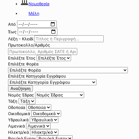
Νομοθεσία
Μέλη
Από
Έως
Λέξη - Κλειδί
Πρωτοκολλο/Αριθμός
Επιλέξτε Έτος
Επιλέξτε Φορέα
Επιλέξτε Κατηγορία Εγγράφου
Αναζήτηση
Νομός Έδρας
Τάξη
Οδοποιία
Οικοδομικά
Υδραυλικά
Λιμενικά
Ηλεκτρ/κά
Βιομ/κά Ενεργ