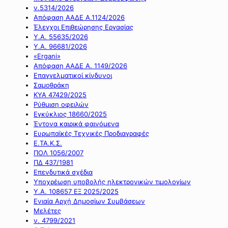
ν.5314/2026
Απόφαση ΑΑΔΕ Α.1124/2026
Έλεγχοι Επιθεώρησης Εργασίας
Υ.Α. 55635/2026
Υ.Α. 96681/2026
«Ergani»
Απόφαση ΑΑΔΕ Α. 1149/2026
Επαγγελματικοί κίνδυνοι
Σαμοθράκη
ΚΥΑ 47429/2025
Ρύθμιση οφειλών
Εγκύκλιος 18660/2025
Έντονα καιρικά φαινόμενα
Ευρωπαϊκές Τεχνικές Προδιαγραφές
Ε.ΤΑ.Κ.Σ.
ΠΟΛ 1056/2007
ΠΔ 437/1981
Επενδυτικά σχέδια
Υποχρέωση υποβολής ηλεκτρονικών τιμολογίων
Υ.Α. 108657 ΕΞ 2025/2025
Ενιαία Αρχή Δημοσίων Συμβάσεων
Μελέτες
ν. 4799/2021