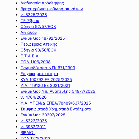
Διαδικασία πρόσληψης
Βραχυχρόνια μίσθωση ακινήτων
ν .5325/2026
ΠΕ Έβρου
Οδηγία 92/57/ΕΟΚ
Αιγιαλός
Εγκύκλιος 18792/2025
Περιφέρεια Αττικής
Οδηγία 93/50/ΕΟΚ
Ε.Τ.Α.Ε.Α.
ΠΟΛ 1106/2008
Γνωμοδότηση ΝΣΚ 671/1993
Επιχειρηματικότητα
ΚΥΑ 100792 ΕΞ 2025/2025
Υ.Α. 119126 ΕΞ 2021/2021
Εγκύκλιος Υπ. Ανάπτυξης 54977/2025
ν. 4764/2020
Υ.Α. ΥΠΕΝ/Δ ΕΠΕΑ/78489/637/2025
Συμψηφιστικά Χρηματικά Εντάλματα
Εγκύκλιος 20397/2025
ν. 5222/2025
ν. 3982/2011
ΒΙΒΛΙΟ Ι
ΠΟΛ 1275/2013