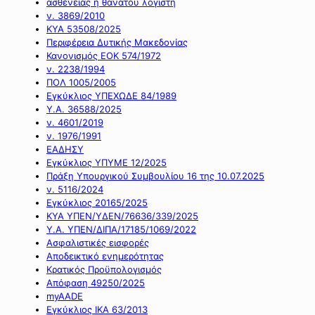
ασθένειας ή θανάτου λογιστή
ν. 3869/2010
ΚΥΑ 53508/2025
Περιφέρεια Δυτικής Μακεδονίας
Κανονισμός ΕΟΚ 574/1972
ν. 2238/1994
ΠΟΛ 1005/2005
Εγκύκλιος ΥΠΕΧΩΔΕ 84/1989
Υ.Α. 36588/2025
ν. 4601/2019
ν. 1976/1991
ΕΑΔΗΣΥ
Εγκύκλιος ΥΠΥΜΕ 12/2025
Πράξη Υπουργικού Συμβουλίου 16 της 10.07.2025
ν. 5116/2024
Εγκύκλιος 20165/2025
ΚΥΑ ΥΠΕΝ/ΥΔΕΝ/76636/339/2025
Υ.Α. ΥΠΕΝ/ΔΙΠΑ/17185/1069/2022
Ασφαλιστικές εισφορές
Αποδεικτικό ενημερότητας
Κρατικός Προϋπολογισμός
Απόφαση 49250/2025
myAADE
Εγκύκλιος ΙΚΑ 63/2013