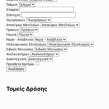
Γράμμα
Εταιρεία
Στέλεχος
Γεωτρήσεων
Αποκ/ψεις Μετ/λείων
Πράσινο
Πλωτά
Νερά - Απόβλητα
Ηλεκτρονικός Εξοπλισμός
Ειδικές Μονώσεις
Ανελκυστήρων
Δασοτεχνικά
Πρόσθετα Κριτήρια
Αναζήτηση
Τομείς Δράσης