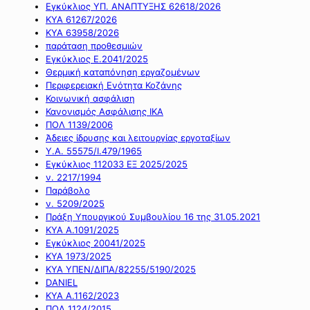
Εγκύκλιος ΥΠ. ΑΝΑΠΤΥΞΗΣ 62618/2026
ΚΥΑ 61267/2026
ΚΥΑ 63958/2026
παράταση προθεσμιών
Εγκύκλιος Ε.2041/2025
Θερμική καταπόνηση εργαζομένων
Περιφερειακή Ενότητα Κοζάνης
Κοινωνική ασφάλιση
Κανονισμός Ασφάλισης ΙΚΑ
ΠΟΛ 1139/2006
Άδειες ίδρυσης και λειτουργίας εργοταξίων
Υ.Α. 55575/Ι.479/1965
Εγκύκλιος 112033 ΕΞ 2025/2025
ν. 2217/1994
Παράβολο
ν. 5209/2025
Πράξη Υπουργικού Συμβουλίου 16 της 31.05.2021
ΚΥΑ Α.1091/2025
Εγκύκλιος 20041/2025
ΚΥΑ 1973/2025
ΚΥΑ ΥΠΕΝ/ΔΙΠΑ/82255/5190/2025
DANIEL
ΚΥΑ Α.1162/2023
ΠΟΛ 1124/2015