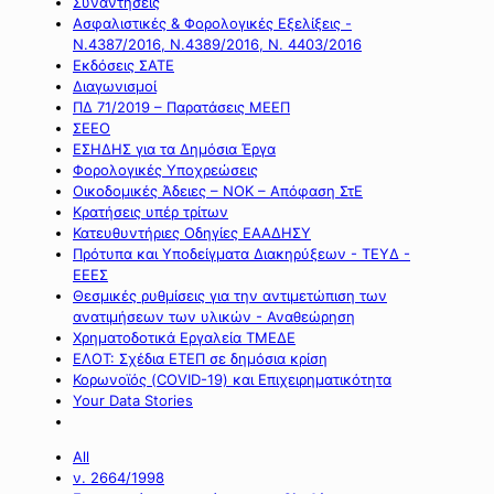
Συναντήσεις
Ασφαλιστικές & Φορολογικές Εξελίξεις -
Ν.4387/2016, Ν.4389/2016, Ν. 4403/2016
Εκδόσεις ΣΑΤΕ
Διαγωνισμοί
ΠΔ 71/2019 – Παρατάσεις ΜΕΕΠ
ΣΕΕΟ
ΕΣΗΔΗΣ για τα Δημόσια Έργα
Φορολογικές Υποχρεώσεις
Οικοδομικές Άδειες – ΝΟΚ – Απόφαση ΣτΕ
Κρατήσεις υπέρ τρίτων
Κατευθυντήριες Οδηγίες ΕΑΑΔΗΣΥ
Πρότυπα και Υποδείγματα Διακηρύξεων - ΤΕΥΔ -
ΕΕΕΣ
Θεσμικές ρυθμίσεις για την αντιμετώπιση των
ανατιμήσεων των υλικών - Αναθεώρηση
Χρηματοδοτικά Εργαλεία ΤΜΕΔΕ
ΕΛΟΤ: Σχέδια ΕΤΕΠ σε δημόσια κρίση
Κορωνοϊός (COVID-19) και Επιχειρηματικότητα
Your Data Stories
All
ν. 2664/1998