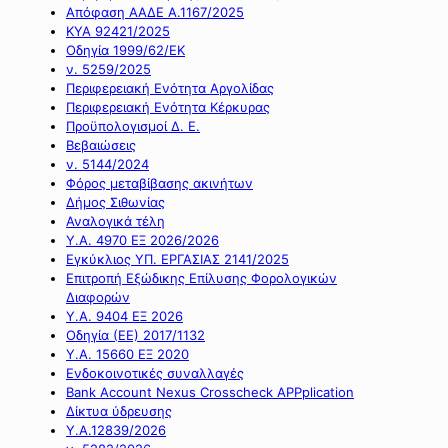
Απόφαση ΑΑΔΕ Α.1167/2025
ΚΥΑ 92421/2025
Οδηγία 1999/62/ΕΚ
ν. 5259/2025
Περιφερειακή Ενότητα Αργολίδας
Περιφερειακή Ενότητα Κέρκυρας
Προϋπολογισμοί Δ. Ε.
Βεβαιώσεις
ν. 5144/2024
Φόρος μεταβίβασης ακινήτων
Δήμος Σιθωνίας
Αναλογικά τέλη
Υ.Α. 4970 ΕΞ 2026/2026
Εγκύκλιος ΥΠ. ΕΡΓΑΣΙΑΣ 2141/2025
Επιτροπή Εξώδικης Επίλυσης Φορολογικών
Διαφορών
Υ.Α. 9404 ΕΞ 2026
Οδηγία (ΕΕ) 2017/1132
Υ.Α. 15660 ΕΞ 2020
Ενδοκοινοτικές συναλλαγές
Bank Account Nexus Crosscheck APPplication
Δίκτυα ύδρευσης
Υ.Α.12839/2026