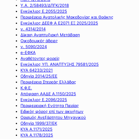
Υ.Α. 2/58493/ΔΠΓΚ/2018
Εγκύκλιος Ε.2055/2025
Περιφέρεια Ανατολικής Μακεδονίας και Θράκης
Εγκύκλιος ΔΕΕΦ Α Ε2071 ΕΞ 2025/2025
ν. 4314/2014
Δίκαιη Αναπτυξιακή Μετάβαση
Οικοδομικές άδειες
ν. 5090/2024
e-ΕΦΚΑ
Αναθέτοντες φορείς
Εγκύκλιος ΥΠ. ΑΝΑΠΤΥΞΗΣ 79581/2025
ΚΥΑ 64233/2021
Οδηγία 2014/25/ΕΕ
Περιφέρεια Στερεάς Ελλάδας
Κ.Φ.Ε.
Απόφαση ΑΑΔΕ Α.1150/2025
Εγκύκλιος Ε.2096/2025
Περιφερειακή Ενότητα Πιερίας
Ειδικός φόρος επί των ακινήτων
Ορισμός Ανεξάρτητου Μηχανικού
Οδηγία 1999/37/ΕΚ
ΚΥΑ Α.1171/2025
ΚΥΑ Α.1178/2025