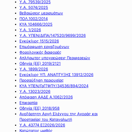
Υ.Α. 79539/2025
Υ.Α. 5074/2025
Βεβαιώσεις μερισμάτων
ΠΟΛ.1002/2014
ΚΥΑ 104666/2025
Υ.Α. 1/2026
Υ.Α. ΥΠΕΝ/ΔΙΠΑ/147520/9699/2026
Εγκύκλιος 1515/2026
Επιμόρφωση εργαζομένων
Φορολογικές διαφορές
Απλήρωτες υποχρεώσεις Περιφερειών
Οδηγία (ΕΕ) 2019/2121
Υ.Α. 1899/2026
Εγκύκλιος ΥΠ. ΑΝΑΠΤΥΞΗΣ 13912/2026
Προσαύξηση περιουσίας
ΚΥΑ ΥΠΕΝ/ΓρΓΓΦΠΥ/34536/894/2024
Υ.Α. 13023/2026
Απόφαση ΑΑΔΕ Α.1062/2026
Επικαρπία
Οδηγία (ΕΕ) 2018/958
Ανεξάρτητη Αρχή Ελέγχου της Αγοράς και
Προστασίας του Καταναλωτή
Υ.Α. 43774 ΕΞ2026/2026
Κατώτατος μισθός