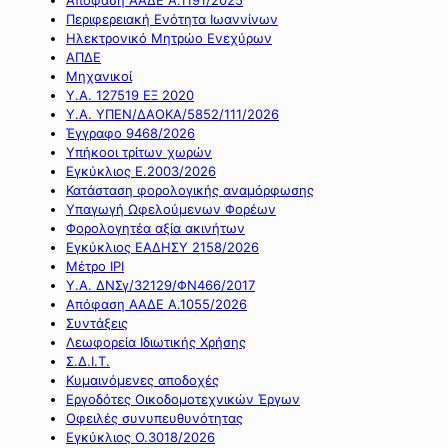
Περιφερειακή Ενότητα Ιωαννίνων
Ηλεκτρονικό Μητρώο Ενεχύρων
ΑΠΔΕ
Μηχανικοί
Υ.Α. 127519 ΕΞ 2020
Υ.Α. ΥΠΕΝ/ΔΑΟΚΑ/5852/111/2026
Έγγραφο 9468/2026
Υπήκοοι τρίτων χωρών
Εγκύκλιος Ε.2003/2026
Κατάσταση φορολογικής αναμόρφωσης
Υπαγωγή Ωφελούμενων Φορέων
Φορολογητέα αξία ακινήτων
Εγκύκλιος ΕΑΔΗΣΥ 2158/2026
Μέτρο IPI
Υ.Α. ΔΝΣγ/32129/ΦΝ466/2017
Απόφαση ΑΑΔΕ Α.1055/2026
Συντάξεις
Λεωφορεία Ιδιωτικής Χρήσης
Σ.Δ.Ι.Τ.
Κυμαινόμενες αποδοχές
Εργοδότες Οικοδομοτεχνικών Έργων
Οφειλές συνυπευθυνότητας
Εγκύκλιος Ο.3018/2026