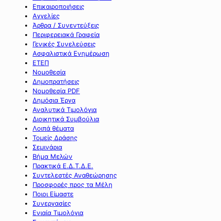
Επικαιροποιήσεις
Αγγελίες
Άρθρα / Συνεντεύξεις
Περιφερειακά Γραφεία
Γενικές Συνελεύσεις
Ασφαλιστικά Ενημέρωση
ΕΤΕΠ
Νομοθεσία
Δημοπρατήσεις
Νομοθεσία PDF
Δημόσια Έργα
Αναλυτικά Τιμολόγια
Διοικητικά Συμβούλια
Λοιπά θέματα
Τομείς Δράσης
Σεμινάρια
Βήμα Μελών
Πρακτικά Ε.Δ.Τ.Δ.Ε.
Συντελεστές Αναθεώρησης
Προσφορές προς τα Μέλη
Ποιοι Είμαστε
Συνεργασίες
Ενιαία Τιμολόγια