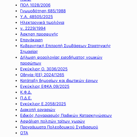
ΠΟΛ 1028/2006
Γνωμοδότηση 685/1988
Υ.Α. 48505/2025
Ηλεκτρονικά τιμολόγια
ν. 2229/1994
Άσκηση προσφυγής
Επανάκριση
Κυβερνητική Επιτροπή Συμβάσεων Στρατηγικής
Σημασίας
Δήλωση φορολογίας εισοδήματος νομικών
προσώπων
Εγκύκλιος Ο. 3036/2025
Οδηγία (ΕΕ) 2024/1265
Κατάταξη δημοσίων και ιδιωτικών έργων
Εγκύκλιος ΕΦΚΑ 09/2025
Κ.Φ.Δ.
Π.Δ.Ε.
Εγκύκλιος Ε.2058/2025
Διακοπή εργασιών
Ειδικός Λογαριασμός Παιδικών Κατασκηνώσεων
Ασφάλιση πολιτών τρίτων χωρών
Προγράμματα Πολεοδομικού Σχεδιασμού
ΟΤΑ