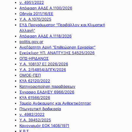
ν. 4951/2022
Απόφαση ΑΑΔΕ Α.1100/2026
Οδηγία 2011/16/ΕΕ
Υ.Α. Α.1070/2025
ΕΥΔ Προγράμματος "Περιβάλλον και Κλιματική
Αλλαγή"
Απόφαση ΑΑΔΕ Α.1118/2026
politis.gov.gr
Ανεξάρτητη Αρχή "Επιθεώρηση Εργασίας"
Εγκύκλιος ΥΠ. ΑΝΑΠΤΥΞΗΣ 54525/2026
ΟΠΣ-ΗΡΙΔΑΝΟΣ
Υ.Α. 108137 ΕΞ 2026/2026
Υ.Α. 2/54854/ΔΠΓΚ/2026
ΟΜΟΕ-ΠΣΠ
ΚΥΑ 62120/2022
Κατηγοριοποίηση παραβάσεων
Έγγραφο ΕΑΔΗΣΥ 6966/2026
ΚΥΑ 61566/2026
Ταμείο Ανάκαμψης και Ανθεκτικότητας
Πτωχευτική διαδικασία
ν. 4982/2022
Υ.Α. 39452/2025
Κανονισμός ΕΟΚ 1408/1971
Κ.Β.Σ.