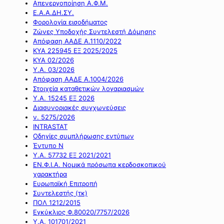
Απενεργοποίηση Α.Φ.Μ.
Ε.Α.Α.ΔΗ.ΣΥ.
Φορολογία εισοδήματος
Ζώνες Υποδοχής Συντελεστή Δόμησης
Απόφαση ΑΑΔΕ Α.1110/2022
ΚΥΑ 225945 ΕΞ 2025/2025
ΚΥΑ 02/2026
Υ.Α. 03/2026
Απόφαση ΑΑΔΕ Α.1004/2026
Στοιχεία καταθετικών λογαριασμών
Υ.Α. 15245 ΕΞ 2026
Διασυνοριακές συγχωνεύσεις
ν. 5275/2026
INTRASTAT
Οδηγίες συμπλήρωσης εντύπων
Έντυπο Ν
Υ.Α. 57732 ΕΞ 2021/2021
ΕΝ.Φ.Ι.Α. Νομικά πρόσωπα κερδοσκοπικού
χαρακτήρα
Ευρωπαϊκή Επιτροπή
Συντελεστής (τκ)
ΠΟΛ 1212/2015
Εγκύκλιος Φ.80020/7757/2026
Υ.Α. 101701/2021