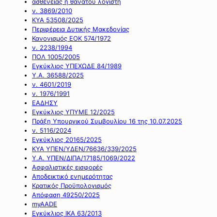
ασθένειας ή θανάτου λογιστή
ν. 3869/2010
ΚΥΑ 53508/2025
Περιφέρεια Δυτικής Μακεδονίας
Κανονισμός ΕΟΚ 574/1972
ν. 2238/1994
ΠΟΛ 1005/2005
Εγκύκλιος ΥΠΕΧΩΔΕ 84/1989
Υ.Α. 36588/2025
ν. 4601/2019
ν. 1976/1991
ΕΑΔΗΣΥ
Εγκύκλιος ΥΠΥΜΕ 12/2025
Πράξη Υπουργικού Συμβουλίου 16 της 10.07.2025
ν. 5116/2024
Εγκύκλιος 20165/2025
ΚΥΑ ΥΠΕΝ/ΥΔΕΝ/76636/339/2025
Υ.Α. ΥΠΕΝ/ΔΙΠΑ/17185/1069/2022
Ασφαλιστικές εισφορές
Αποδεικτικό ενημερότητας
Κρατικός Προϋπολογισμός
Απόφαση 49250/2025
myAADE
Εγκύκλιος ΙΚΑ 63/2013