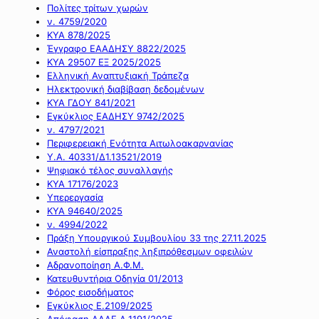
Πολίτες τρίτων χωρών
ν. 4759/2020
ΚΥΑ 878/2025
Έγγραφο ΕΑΑΔΗΣΥ 8822/2025
ΚΥΑ 29507 ΕΞ 2025/2025
Ελληνική Αναπτυξιακή Τράπεζα
Ηλεκτρονική διαβίβαση δεδομένων
ΚΥΑ ΓΔΟΥ 841/2021
Εγκύκλιος ΕΑΔΗΣΥ 9742/2025
ν. 4797/2021
Περιφερειακή Ενότητα Αιτωλοακαρνανίας
Υ.Α. 40331/Δ1.13521/2019
Ψηφιακό τέλος συναλλαγής
ΚΥΑ 17176/2023
Υπερεργασία
ΚΥΑ 94640/2025
ν. 4994/2022
Πράξη Υπουργικού Συμβουλίου 33 της 27.11.2025
Αναστολή είσπραξης ληξιπρόθεσμων οφειλών
Αδρανοποίηση Α.Φ.Μ.
Κατευθυντήρια Οδηγία 01/2013
Φόρος εισοδήματος
Εγκύκλιος Ε.2109/2025
Απόφαση ΑΑΔΕ Α.1191/2025