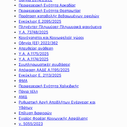
Περιφερειακή Ενότητα Αρκαδίας
Περιφερειακή Ενότητα Θεσπρωτίας
Παράταση καταβολής βεβαιωμένων οφειλών
Εγκύκλιος Ε.2095/2025
Πληγέντες Πλημμύρες Πλημμυρικά φαινόμενα
Υ.Α. 73748/2025
Κοινόχρηστοι και Κοινωφελείς χώροι
Οδηγία (ΕΕ) 2022/362
Απευθείας ανάθεση
Υ.Α. Α.1175/2025
Υ.Α. Α.1174/2025
Συμπληρωματικές συμβάσεις
Απόφαση ΑΑΔΕ Α.1195/2025
Εγκύκλιος Ε. 2113/2025
ΦΜΑ
Περιφερειακή Ενότητα Χαλκιδικής
Πάγια τέλη
ΑΜΔ
Ρυθμιστική Αρχή Αποβλήτων Ενέργειας και
Υδάτων
Επίλυση διαφορών
Ενιαίος Φορέας Κοινωνικής Ασφάλισης
ν. 5055/2023