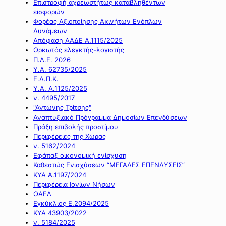
Επιστροφή αχρεωστήτως καταβληθέντων
εισφορών
Φορέας Αξιοποίησης Ακινήτων Ενόπλων
Δυνάμεων
Απόφαση ΑΑΔΕ Α.1115/2025
Ορκωτός ελεγκτής-λογιστής
Π.Δ.Ε. 2026
Υ.Α. 62735/2025
Ε.Λ.Π.Κ.
Υ.Α. Α.1125/2025
ν. 4495/2017
"Αντώνης Τρίτσης"
Αναπτυξιακό Πρόγραμμα Δημοσίων Επενδύσεων
Πράξη επιβολής προστίμου
Περιφέρειες της Χώρας
ν. 5162/2024
Εφάπαξ οικονομική ενίσχυση
Καθεστώς Ενισχύσεων “ΜΕΓΑΛΕΣ ΕΠΕΝΔΥΣΕΙΣ”
ΚΥΑ Α.1197/2024
Περιφέρεια Ιονίων Νήσων
ΟΑΕΔ
Εγκύκλιος Ε.2094/2025
ΚΥΑ 43903/2022
ν. 5184/2025