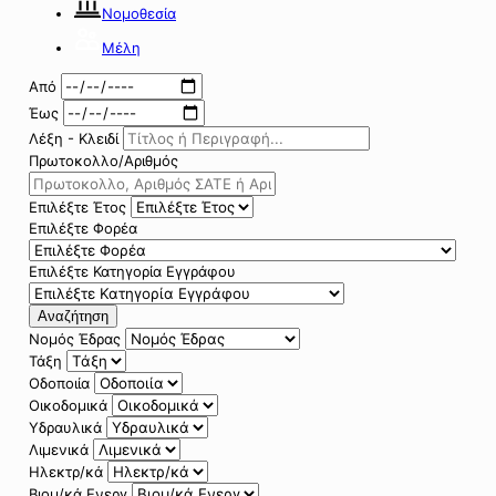
Νομοθεσία
Μέλη
Από
Έως
Λέξη - Κλειδί
Πρωτοκολλο/Αριθμός
Επιλέξτε Έτος
Επιλέξτε Φορέα
Επιλέξτε Κατηγορία Εγγράφου
Αναζήτηση
Νομός Έδρας
Τάξη
Οδοποιία
Οικοδομικά
Υδραυλικά
Λιμενικά
Ηλεκτρ/κά
Βιομ/κά Ενεργ