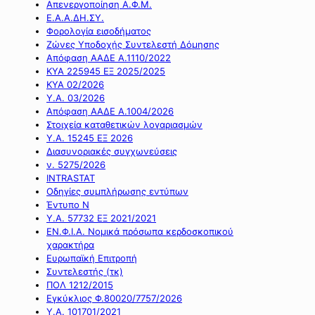
Απενεργοποίηση Α.Φ.Μ.
Ε.Α.Α.ΔΗ.ΣΥ.
Φορολογία εισοδήματος
Ζώνες Υποδοχής Συντελεστή Δόμησης
Απόφαση ΑΑΔΕ Α.1110/2022
ΚΥΑ 225945 ΕΞ 2025/2025
ΚΥΑ 02/2026
Υ.Α. 03/2026
Απόφαση ΑΑΔΕ Α.1004/2026
Στοιχεία καταθετικών λογαριασμών
Υ.Α. 15245 ΕΞ 2026
Διασυνοριακές συγχωνεύσεις
ν. 5275/2026
INTRASTAT
Οδηγίες συμπλήρωσης εντύπων
Έντυπο Ν
Υ.Α. 57732 ΕΞ 2021/2021
ΕΝ.Φ.Ι.Α. Νομικά πρόσωπα κερδοσκοπικού
χαρακτήρα
Ευρωπαϊκή Επιτροπή
Συντελεστής (τκ)
ΠΟΛ 1212/2015
Εγκύκλιος Φ.80020/7757/2026
Υ.Α. 101701/2021