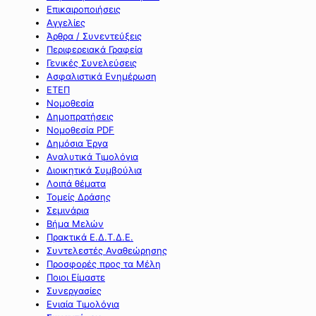
Επικαιροποιήσεις
Αγγελίες
Άρθρα / Συνεντεύξεις
Περιφερειακά Γραφεία
Γενικές Συνελεύσεις
Ασφαλιστικά Ενημέρωση
ΕΤΕΠ
Νομοθεσία
Δημοπρατήσεις
Νομοθεσία PDF
Δημόσια Έργα
Αναλυτικά Τιμολόγια
Διοικητικά Συμβούλια
Λοιπά θέματα
Τομείς Δράσης
Σεμινάρια
Βήμα Μελών
Πρακτικά Ε.Δ.Τ.Δ.Ε.
Συντελεστές Αναθεώρησης
Προσφορές προς τα Μέλη
Ποιοι Είμαστε
Συνεργασίες
Ενιαία Τιμολόγια