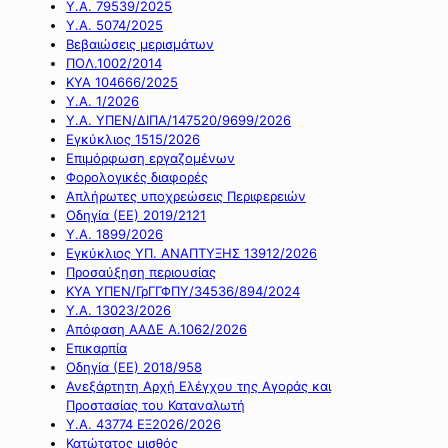
Υ.Α. 79539/2025
Υ.Α. 5074/2025
Βεβαιώσεις μερισμάτων
ΠΟΛ.1002/2014
ΚΥΑ 104666/2025
Υ.Α. 1/2026
Υ.Α. ΥΠΕΝ/ΔΙΠΑ/147520/9699/2026
Εγκύκλιος 1515/2026
Επιμόρφωση εργαζομένων
Φορολογικές διαφορές
Απλήρωτες υποχρεώσεις Περιφερειών
Οδηγία (ΕΕ) 2019/2121
Υ.Α. 1899/2026
Εγκύκλιος ΥΠ. ΑΝΑΠΤΥΞΗΣ 13912/2026
Προσαύξηση περιουσίας
ΚΥΑ ΥΠΕΝ/ΓρΓΓΦΠΥ/34536/894/2024
Υ.Α. 13023/2026
Απόφαση ΑΑΔΕ Α.1062/2026
Επικαρπία
Οδηγία (ΕΕ) 2018/958
Ανεξάρτητη Αρχή Ελέγχου της Αγοράς και
Προστασίας του Καταναλωτή
Υ.Α. 43774 ΕΞ2026/2026
Κατώτατος μισθός