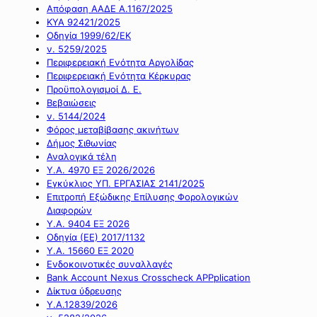
Απόφαση ΑΑΔΕ Α.1167/2025
ΚΥΑ 92421/2025
Οδηγία 1999/62/ΕΚ
ν. 5259/2025
Περιφερειακή Ενότητα Αργολίδας
Περιφερειακή Ενότητα Κέρκυρας
Προϋπολογισμοί Δ. Ε.
Βεβαιώσεις
ν. 5144/2024
Φόρος μεταβίβασης ακινήτων
Δήμος Σιθωνίας
Αναλογικά τέλη
Υ.Α. 4970 ΕΞ 2026/2026
Εγκύκλιος ΥΠ. ΕΡΓΑΣΙΑΣ 2141/2025
Επιτροπή Εξώδικης Επίλυσης Φορολογικών
Διαφορών
Υ.Α. 9404 ΕΞ 2026
Οδηγία (ΕΕ) 2017/1132
Υ.Α. 15660 ΕΞ 2020
Ενδοκοινοτικές συναλλαγές
Bank Account Nexus Crosscheck APPplication
Δίκτυα ύδρευσης
Υ.Α.12839/2026