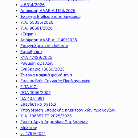
ν.5314/2026
Απόφαση ΑΑΔΕ Α.1124/2026
Έλεγχοι Επιθεώρησης Εργασίας
Υ.Α. 55635/2026
Υ.Α. 96681/2026
«Ergani»
Απόφαση ΑΑΔΕ Α. 1149/2026
Επαγγελματικοί κίνδυνοι
Σαμοθράκη
ΚΥΑ 47429/2025
Ρύθμιση οφειλών
Εγκύκλιος 18660/2025
Έντονα καιρικά φαινόμενα
Ευρωπαϊκές Τεχνικές Προδιαγραφές
Ε.ΤΑ.Κ.Σ.
ΠΟΛ 1056/2007
ΠΔ 437/1981
Επενδυτικά σχέδια
Υποχρέωση υποβολής ηλεκτρονικών τιμολογίων
Υ.Α. 108657 ΕΞ 2025/2025
Ενιαία Αρχή Δημοσίων Συμβάσεων
Μελέτες
ν. 4799/2021