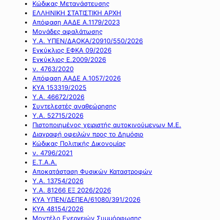
Κώδικας Μετανάστευσης
ΕΛΛΗΝΙΚΗ ΣΤΑΤΙΣΤΙΚΗ ΑΡΧΗ
Απόφαση ΑΑΔΕ Α.1179/2023
Μονάδες αφαλάτωσης
Υ.Α. ΥΠΕΝ/ΔΑΟΚΑ/20910/550/2026
Εγκύκλιος ΕΦΚΑ 09/2026
Εγκύκλιος Ε.2009/2026
ν. 4763/2020
Απόφαση ΑΑΔΕ Α.1057/2026
ΚΥΑ 153319/2025
Υ.Α. 46672/2026
Συντελεστές αναθεώρησης
Υ.Α. 52715/2026
Πιστοποιημένος χειριστής αυτοκινούμενων Μ.Ε.
Διαγραφή οφειλών προς το Δημόσιο
Κώδικας Πολιτικής Δικονομίας
ν. 4796/2021
Ε.Τ.Α.Α.
Αποκατάσταση Φυσικών Καταστροφών
Υ.Α. 13754/2026
Υ.Α. 81266 ΕΞ 2026/2026
ΚΥΑ ΥΠΕΝ/ΔΕΠΕΑ/61080/391/2026
ΚΥΑ 48154/2026
Μοντέλο Ενεργειών Συμμόρφωσης