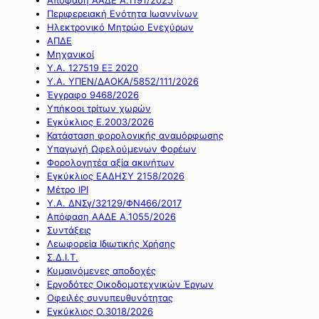
Περιφερειακή Ενότητα Ιωαννίνων
Ηλεκτρονικό Μητρώο Ενεχύρων
ΑΠΔΕ
Μηχανικοί
Υ.Α. 127519 ΕΞ 2020
Υ.Α. ΥΠΕΝ/ΔΑΟΚΑ/5852/111/2026
Έγγραφο 9468/2026
Υπήκοοι τρίτων χωρών
Εγκύκλιος Ε.2003/2026
Κατάσταση φορολογικής αναμόρφωσης
Υπαγωγή Ωφελούμενων Φορέων
Φορολογητέα αξία ακινήτων
Εγκύκλιος ΕΑΔΗΣΥ 2158/2026
Μέτρο IPI
Υ.Α. ΔΝΣγ/32129/ΦΝ466/2017
Απόφαση ΑΑΔΕ Α.1055/2026
Συντάξεις
Λεωφορεία Ιδιωτικής Χρήσης
Σ.Δ.Ι.Τ.
Κυμαινόμενες αποδοχές
Εργοδότες Οικοδομοτεχνικών Έργων
Οφειλές συνυπευθυνότητας
Εγκύκλιος Ο.3018/2026