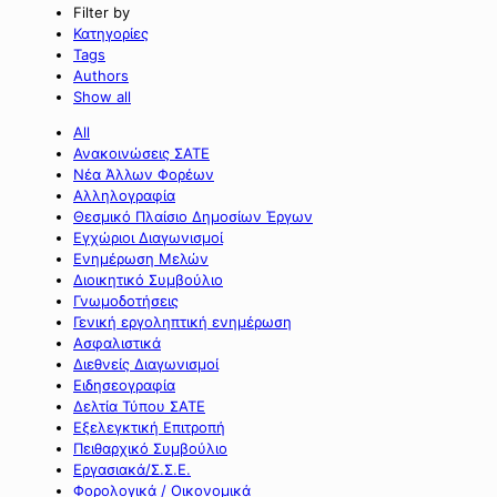
Filter by
Κατηγορίες
Tags
Authors
Show all
All
Ανακοινώσεις ΣΑΤΕ
Νέα Άλλων Φορέων
Αλληλογραφία
Θεσμικό Πλαίσιο Δημοσίων Έργων
Εγχώριοι Διαγωνισμοί
Ενημέρωση Μελών
Διοικητικό Συμβούλιο
Γνωμοδοτήσεις
Γενική εργοληπτική ενημέρωση
Ασφαλιστικά
Διεθνείς Διαγωνισμοί
Ειδησεογραφία
Δελτία Τύπου ΣΑΤΕ
Εξελεγκτική Επιτροπή
Πειθαρχικό Συμβούλιο
Εργασιακά/Σ.Σ.Ε.
Φορολογικά / Οικονομικά