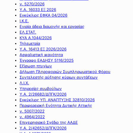
ν. 5270/2026
Υ.Α. 16033 ΕΞ 2026
Εγκύκλιος ΕΦΚΑ 04/2026
Ι.Κ.Ε.
Ενιαία άδεια διαμονής και εργασίας
ΕΛ.ΣΤΑΤ.
ΚΥΑ Α.1044/2026
Τηλεμετρία
Υ.Α. 16413 ΕΞ 2026/2026
Ασφαλιστική ικανότητα
Έγγραφο ΕΑΔΗΣΥ 5116/2025
Εξίσωση πτυχίων
Δήλωση Πληροφοριών Συμπληρωματικού Φόρου
Συντελεστής αύξησης κύριων συντάξεων
Λ.Ι.Χ.
Υπηρεσίες συμβούλων
Υ.Α. 2/26682/ΔΠΓΚ/2026
Εγκύκλιος ΥΠ. ΑΝΑΠΤΥΞΗΣ 32810/2026
Περιφερειακή Ενότητα Δυτικής Αττικής
ν. 5007/2022
ν. 4964/2022
Επιχειρησιακό Σχέδιο της ΑΑΔΕ
Υ.Α. 2/42652/ΔΠΓΚ/2026