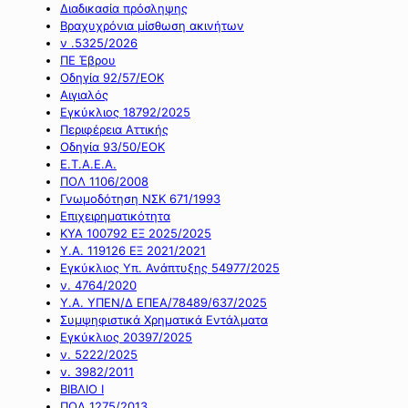
Διαδικασία πρόσληψης
Βραχυχρόνια μίσθωση ακινήτων
ν .5325/2026
ΠΕ Έβρου
Οδηγία 92/57/ΕΟΚ
Αιγιαλός
Εγκύκλιος 18792/2025
Περιφέρεια Αττικής
Οδηγία 93/50/ΕΟΚ
Ε.Τ.Α.Ε.Α.
ΠΟΛ 1106/2008
Γνωμοδότηση ΝΣΚ 671/1993
Επιχειρηματικότητα
ΚΥΑ 100792 ΕΞ 2025/2025
Υ.Α. 119126 ΕΞ 2021/2021
Εγκύκλιος Υπ. Ανάπτυξης 54977/2025
ν. 4764/2020
Υ.Α. ΥΠΕΝ/Δ ΕΠΕΑ/78489/637/2025
Συμψηφιστικά Χρηματικά Εντάλματα
Εγκύκλιος 20397/2025
ν. 5222/2025
ν. 3982/2011
ΒΙΒΛΙΟ Ι
ΠΟΛ 1275/2013