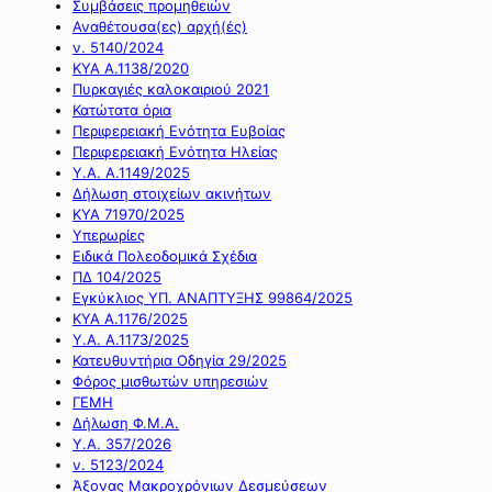
Συμβάσεις προμηθειών
Αναθέτουσα(ες) αρχή(ές)
ν. 5140/2024
ΚΥΑ Α.1138/2020
Πυρκαγιές καλοκαιριού 2021
Κατώτατα όρια
Περιφερειακή Ενότητα Ευβοίας
Περιφερειακή Ενότητα Ηλείας
Υ.Α. Α.1149/2025
Δήλωση στοιχείων ακινήτων
ΚΥΑ 71970/2025
Υπερωρίες
Ειδικά Πολεοδομικά Σχέδια
ΠΔ 104/2025
Εγκύκλιος ΥΠ. ΑΝΑΠΤΥΞΗΣ 99864/2025
ΚΥΑ Α.1176/2025
Υ.Α. Α.1173/2025
Κατευθυντήρια Οδηγία 29/2025
Φόρος μισθωτών υπηρεσιών
ΓΕΜΗ
Δήλωση Φ.Μ.Α.
Υ.Α. 357/2026
ν. 5123/2024
Άξονας Μακροχρόνιων Δεσμεύσεων