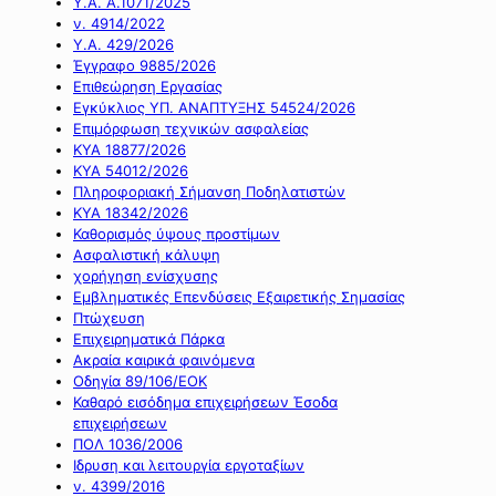
Υ.Α. Α.1071/2025
ν. 4914/2022
Υ.Α. 429/2026
Έγγραφο 9885/2026
Επιθεώρηση Εργασίας
Εγκύκλιος ΥΠ. ΑΝΑΠΤΥΞΗΣ 54524/2026
Επιμόρφωση τεχνικών ασφαλείας
ΚΥΑ 18877/2026
ΚΥΑ 54012/2026
Πληροφοριακή Σήμανση Ποδηλατιστών
ΚΥΑ 18342/2026
Καθορισμός ύψους προστίμων
Ασφαλιστική κάλυψη
χορήγηση ενίσχυσης
Εμβληματικές Επενδύσεις Εξαιρετικής Σημασίας
Πτώχευση
Επιχειρηματικά Πάρκα
Ακραία καιρικά φαινόμενα
Οδηγία 89/106/ΕΟΚ
Καθαρό εισόδημα επιχειρήσεων Έσοδα
επιχειρήσεων
ΠΟΛ 1036/2006
Ιδρυση και λειτουργία εργοταξίων
ν. 4399/2016