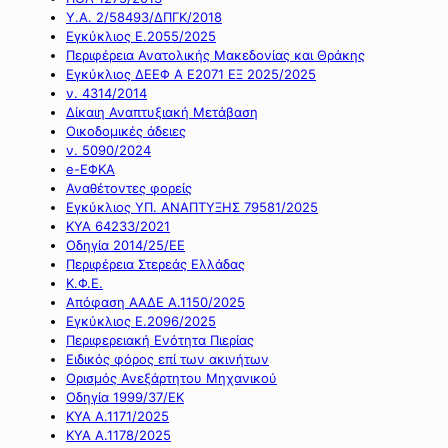
Υ.Α. 2/58493/ΔΠΓΚ/2018
Εγκύκλιος Ε.2055/2025
Περιφέρεια Ανατολικής Μακεδονίας και Θράκης
Εγκύκλιος ΔΕΕΦ Α Ε2071 ΕΞ 2025/2025
ν. 4314/2014
Δίκαιη Αναπτυξιακή Μετάβαση
Οικοδομικές άδειες
ν. 5090/2024
e-ΕΦΚΑ
Αναθέτοντες φορείς
Εγκύκλιος ΥΠ. ΑΝΑΠΤΥΞΗΣ 79581/2025
ΚΥΑ 64233/2021
Οδηγία 2014/25/ΕΕ
Περιφέρεια Στερεάς Ελλάδας
Κ.Φ.Ε.
Απόφαση ΑΑΔΕ Α.1150/2025
Εγκύκλιος Ε.2096/2025
Περιφερειακή Ενότητα Πιερίας
Ειδικός φόρος επί των ακινήτων
Ορισμός Ανεξάρτητου Μηχανικού
Οδηγία 1999/37/ΕΚ
ΚΥΑ Α.1171/2025
ΚΥΑ Α.1178/2025