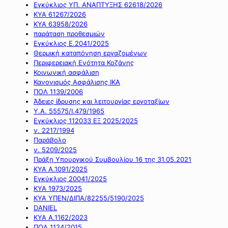
Εγκύκλιος ΥΠ. ΑΝΑΠΤΥΞΗΣ 62618/2026
ΚΥΑ 61267/2026
ΚΥΑ 63958/2026
παράταση προθεσμιών
Εγκύκλιος Ε.2041/2025
Θερμική καταπόνηση εργαζομένων
Περιφερειακή Ενότητα Κοζάνης
Κοινωνική ασφάλιση
Κανονισμός Ασφάλισης ΙΚΑ
ΠΟΛ 1139/2006
Άδειες ίδρυσης και λειτουργίας εργοταξίων
Υ.Α. 55575/Ι.479/1965
Εγκύκλιος 112033 ΕΞ 2025/2025
ν. 2217/1994
Παράβολο
ν. 5209/2025
Πράξη Υπουργικού Συμβουλίου 16 της 31.05.2021
ΚΥΑ Α.1091/2025
Εγκύκλιος 20041/2025
ΚΥΑ 1973/2025
ΚΥΑ ΥΠΕΝ/ΔΙΠΑ/82255/5190/2025
DANIEL
ΚΥΑ Α.1162/2023
ΠΟΛ 1124/2015