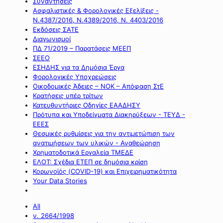
Συναντήσεις
Ασφαλιστικές & Φορολογικές Εξελίξεις -
Ν.4387/2016, Ν.4389/2016, Ν. 4403/2016
Εκδόσεις ΣΑΤΕ
Διαγωνισμοί
ΠΔ 71/2019 – Παρατάσεις ΜΕΕΠ
ΣΕΕΟ
ΕΣΗΔΗΣ για τα Δημόσια Έργα
Φορολογικές Υποχρεώσεις
Οικοδομικές Άδειες – ΝΟΚ – Απόφαση ΣτΕ
Κρατήσεις υπέρ τρίτων
Κατευθυντήριες Οδηγίες ΕΑΑΔΗΣΥ
Πρότυπα και Υποδείγματα Διακηρύξεων - ΤΕΥΔ -
ΕΕΕΣ
Θεσμικές ρυθμίσεις για την αντιμετώπιση των
ανατιμήσεων των υλικών - Αναθεώρηση
Χρηματοδοτικά Εργαλεία ΤΜΕΔΕ
ΕΛΟΤ: Σχέδια ΕΤΕΠ σε δημόσια κρίση
Κορωνοϊός (COVID-19) και Επιχειρηματικότητα
Your Data Stories
All
ν. 2664/1998