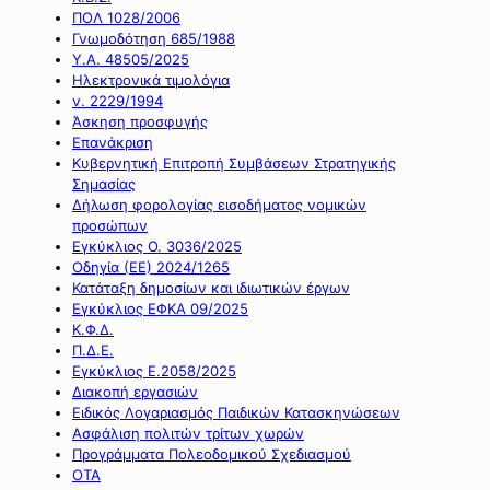
ΠΟΛ 1028/2006
Γνωμοδότηση 685/1988
Υ.Α. 48505/2025
Ηλεκτρονικά τιμολόγια
ν. 2229/1994
Άσκηση προσφυγής
Επανάκριση
Κυβερνητική Επιτροπή Συμβάσεων Στρατηγικής
Σημασίας
Δήλωση φορολογίας εισοδήματος νομικών
προσώπων
Εγκύκλιος Ο. 3036/2025
Οδηγία (ΕΕ) 2024/1265
Κατάταξη δημοσίων και ιδιωτικών έργων
Εγκύκλιος ΕΦΚΑ 09/2025
Κ.Φ.Δ.
Π.Δ.Ε.
Εγκύκλιος Ε.2058/2025
Διακοπή εργασιών
Ειδικός Λογαριασμός Παιδικών Κατασκηνώσεων
Ασφάλιση πολιτών τρίτων χωρών
Προγράμματα Πολεοδομικού Σχεδιασμού
ΟΤΑ