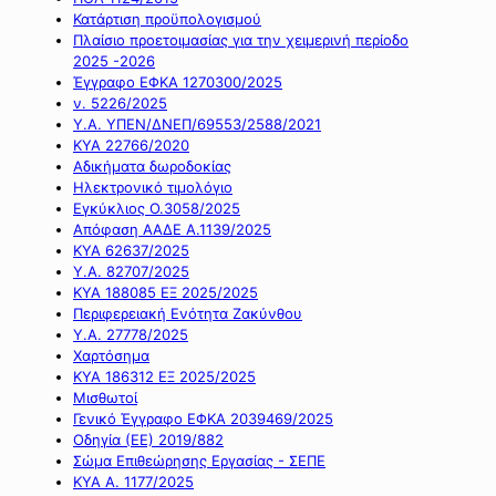
Κατάρτιση προϋπολογισμού
Πλαίσιο προετοιμασίας για την χειμερινή περίοδο
2025 -2026
Έγγραφο ΕΦΚΑ 1270300/2025
ν. 5226/2025
Υ.Α. ΥΠΕΝ/ΔΝΕΠ/69553/2588/2021
ΚΥΑ 22766/2020
Αδικήματα δωροδοκίας
Ηλεκτρονικό τιμολόγιο
Εγκύκλιος Ο.3058/2025
Απόφαση ΑΑΔΕ Α.1139/2025
ΚΥΑ 62637/2025
Υ.Α. 82707/2025
ΚΥΑ 188085 ΕΞ 2025/2025
Περιφερειακή Ενότητα Ζακύνθου
Υ.Α. 27778/2025
Χαρτόσημα
ΚΥΑ 186312 ΕΞ 2025/2025
Μισθωτοί
Γενικό Έγγραφο ΕΦΚΑ 2039469/2025
Οδηγία (ΕΕ) 2019/882
Σώμα Επιθεώρησης Εργασίας - ΣΕΠΕ
ΚΥΑ Α. 1177/2025