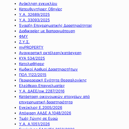
Ανάκληση εγκυκλίου
Κατευθυντήριες Οδηγίες
Υ.Α. 32689/2025
Υ.Α. 33093/2025
Έναρξη Επιχειρηματικής Δραστηριότητας
Διαδικασίες με διαπραγμάτευση
ΦΜΥ
Ζ.Υ.Σ.
myPROPERTY
Αναγκαστική εκτέλεση/κατάσχεση
ΚΥΑ 534/2025
Κατολισθήσεις
Κωδικοί Αριθμοί Δραστηριοτήτων
ΠΟΛ 1122/2015
Περιφερειακή Ενότητα Θεσσαλονίκης
Ελεύθεροι Επαγγελματίες
Υ.Α. ΔΑΕΕ/οικ.2287/2016
Κατάσταση οικονομικών στοιχείων από
επιχειρηματική δραστηριότητα
Εγκύκλιος Ε.2005/2026
Απόφαση ΑΑΔΕ Α.1048/2026
Τιμές ζώνης σε Ευρώ
Υ.Α. Α.1051/2026