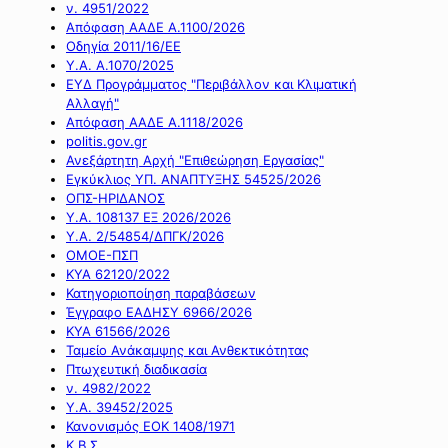
ν. 4951/2022
Απόφαση ΑΑΔΕ Α.1100/2026
Οδηγία 2011/16/ΕΕ
Υ.Α. Α.1070/2025
ΕΥΔ Προγράμματος "Περιβάλλον και Κλιματική
Αλλαγή"
Απόφαση ΑΑΔΕ Α.1118/2026
politis.gov.gr
Ανεξάρτητη Αρχή "Επιθεώρηση Εργασίας"
Εγκύκλιος ΥΠ. ΑΝΑΠΤΥΞΗΣ 54525/2026
ΟΠΣ-ΗΡΙΔΑΝΟΣ
Υ.Α. 108137 ΕΞ 2026/2026
Υ.Α. 2/54854/ΔΠΓΚ/2026
ΟΜΟΕ-ΠΣΠ
ΚΥΑ 62120/2022
Κατηγοριοποίηση παραβάσεων
Έγγραφο ΕΑΔΗΣΥ 6966/2026
ΚΥΑ 61566/2026
Ταμείο Ανάκαμψης και Ανθεκτικότητας
Πτωχευτική διαδικασία
ν. 4982/2022
Υ.Α. 39452/2025
Κανονισμός ΕΟΚ 1408/1971
Κ.Β.Σ.