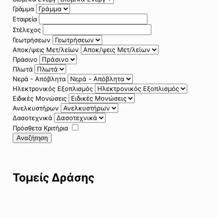
Γράμμα
Εταιρεία
Στέλεχος
Γεωτρήσεων
Αποκ/ψεις Μετ/λείων
Πράσινο
Πλωτά
Νερά - Απόβλητα
Ηλεκτρονικός Εξοπλισμός
Ειδικές Μονώσεις
Ανελκυστήρων
Δασοτεχνικά
Πρόσθετα Κριτήρια
Αναζήτηση
Τομείς Δράσης