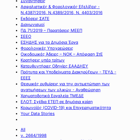
Συναντήσεις
Ασφαλιστικές & Φορολογικές Εξελίξεις -
Ν.4387/2016, Ν.4389/2016, Ν. 4403/2016
Εκδόσεις ΣΑΤΕ
Διαγωνισμοί
ΠΔ 71/2019 – Παρατάσεις ΜΕΕΠ
ΣΕΕΟ
ΕΣΗΔΗΣ για τα Δημόσια Έργα
Φορολογικές Υποχρεώσεις
Οικοδομικές Άδειες – ΝΟΚ – Απόφαση ΣτΕ
Κρατήσεις υπέρ τρίτων
Κατευθυντήριες Οδηγίες ΕΑΑΔΗΣΥ
Πρότυπα και Υποδείγματα Διακηρύξεων - ΤΕΥΔ -
ΕΕΕΣ
Θεσμικές ρυθμίσεις για την αντιμετώπιση των
ανατιμήσεων των υλικών - Αναθεώρηση
Χρηματοδοτικά Εργαλεία ΤΜΕΔΕ
ΕΛΟΤ: Σχέδια ΕΤΕΠ σε δημόσια κρίση
Κορωνοϊός (COVID-19) και Επιχειρηματικότητα
Your Data Stories
All
ν. 2664/1998