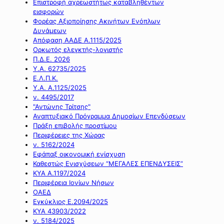
Επιστροφή αχρεωστήτως καταβληθέντων
εισφορών
Φορέας Αξιοποίησης Ακινήτων Ενόπλων
Δυνάμεων
Απόφαση ΑΑΔΕ Α.1115/2025
Ορκωτός ελεγκτής-λογιστής
Π.Δ.Ε. 2026
Υ.Α. 62735/2025
Ε.Λ.Π.Κ.
Υ.Α. Α.1125/2025
ν. 4495/2017
"Αντώνης Τρίτσης"
Αναπτυξιακό Πρόγραμμα Δημοσίων Επενδύσεων
Πράξη επιβολής προστίμου
Περιφέρειες της Χώρας
ν. 5162/2024
Εφάπαξ οικονομική ενίσχυση
Καθεστώς Ενισχύσεων “ΜΕΓΑΛΕΣ ΕΠΕΝΔΥΣΕΙΣ”
ΚΥΑ Α.1197/2024
Περιφέρεια Ιονίων Νήσων
ΟΑΕΔ
Εγκύκλιος Ε.2094/2025
ΚΥΑ 43903/2022
ν. 5184/2025