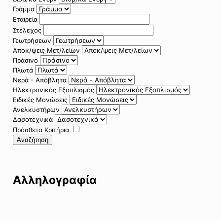
Γράμμα
Εταιρεία
Στέλεχος
Γεωτρήσεων
Αποκ/ψεις Μετ/λείων
Πράσινο
Πλωτά
Νερά - Απόβλητα
Ηλεκτρονικός Εξοπλισμός
Ειδικές Μονώσεις
Ανελκυστήρων
Δασοτεχνικά
Πρόσθετα Κριτήρια
Αναζήτηση
Αλληλογραφία