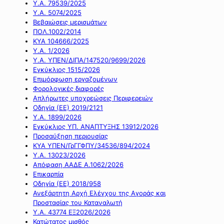
Υ.Α. 79539/2025
Υ.Α. 5074/2025
Βεβαιώσεις μερισμάτων
ΠΟΛ.1002/2014
ΚΥΑ 104666/2025
Υ.Α. 1/2026
Υ.Α. ΥΠΕΝ/ΔΙΠΑ/147520/9699/2026
Εγκύκλιος 1515/2026
Επιμόρφωση εργαζομένων
Φορολογικές διαφορές
Απλήρωτες υποχρεώσεις Περιφερειών
Οδηγία (ΕΕ) 2019/2121
Υ.Α. 1899/2026
Εγκύκλιος ΥΠ. ΑΝΑΠΤΥΞΗΣ 13912/2026
Προσαύξηση περιουσίας
ΚΥΑ ΥΠΕΝ/ΓρΓΓΦΠΥ/34536/894/2024
Υ.Α. 13023/2026
Απόφαση ΑΑΔΕ Α.1062/2026
Επικαρπία
Οδηγία (ΕΕ) 2018/958
Ανεξάρτητη Αρχή Ελέγχου της Αγοράς και
Προστασίας του Καταναλωτή
Υ.Α. 43774 ΕΞ2026/2026
Κατώτατος μισθός