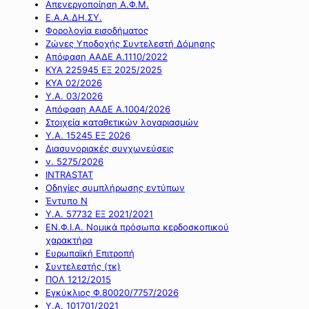
Απενεργοποίηση Α.Φ.Μ.
Ε.Α.Α.ΔΗ.ΣΥ.
Φορολογία εισοδήματος
Ζώνες Υποδοχής Συντελεστή Δόμησης
Απόφαση ΑΑΔΕ Α.1110/2022
ΚΥΑ 225945 ΕΞ 2025/2025
ΚΥΑ 02/2026
Υ.Α. 03/2026
Απόφαση ΑΑΔΕ Α.1004/2026
Στοιχεία καταθετικών λογαριασμών
Υ.Α. 15245 ΕΞ 2026
Διασυνοριακές συγχωνεύσεις
ν. 5275/2026
INTRASTAT
Οδηγίες συμπλήρωσης εντύπων
Έντυπο Ν
Υ.Α. 57732 ΕΞ 2021/2021
ΕΝ.Φ.Ι.Α. Νομικά πρόσωπα κερδοσκοπικού
χαρακτήρα
Ευρωπαϊκή Επιτροπή
Συντελεστής (τκ)
ΠΟΛ 1212/2015
Εγκύκλιος Φ.80020/7757/2026
Υ.Α. 101701/2021