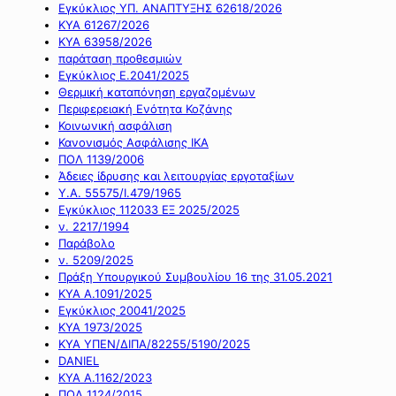
Εγκύκλιος ΥΠ. ΑΝΑΠΤΥΞΗΣ 62618/2026
ΚΥΑ 61267/2026
ΚΥΑ 63958/2026
παράταση προθεσμιών
Εγκύκλιος Ε.2041/2025
Θερμική καταπόνηση εργαζομένων
Περιφερειακή Ενότητα Κοζάνης
Κοινωνική ασφάλιση
Κανονισμός Ασφάλισης ΙΚΑ
ΠΟΛ 1139/2006
Άδειες ίδρυσης και λειτουργίας εργοταξίων
Υ.Α. 55575/Ι.479/1965
Εγκύκλιος 112033 ΕΞ 2025/2025
ν. 2217/1994
Παράβολο
ν. 5209/2025
Πράξη Υπουργικού Συμβουλίου 16 της 31.05.2021
ΚΥΑ Α.1091/2025
Εγκύκλιος 20041/2025
ΚΥΑ 1973/2025
ΚΥΑ ΥΠΕΝ/ΔΙΠΑ/82255/5190/2025
DANIEL
ΚΥΑ Α.1162/2023
ΠΟΛ 1124/2015