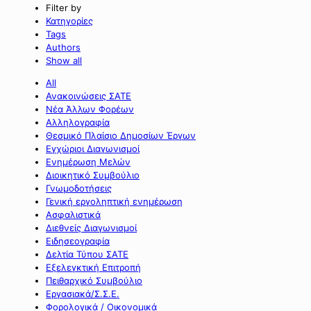
Filter by
Κατηγορίες
Tags
Authors
Show all
All
Ανακοινώσεις ΣΑΤΕ
Νέα Άλλων Φορέων
Αλληλογραφία
Θεσμικό Πλαίσιο Δημοσίων Έργων
Εγχώριοι Διαγωνισμοί
Ενημέρωση Μελών
Διοικητικό Συμβούλιο
Γνωμοδοτήσεις
Γενική εργοληπτική ενημέρωση
Ασφαλιστικά
Διεθνείς Διαγωνισμοί
Ειδησεογραφία
Δελτία Τύπου ΣΑΤΕ
Εξελεγκτική Επιτροπή
Πειθαρχικό Συμβούλιο
Εργασιακά/Σ.Σ.Ε.
Φορολογικά / Οικονομικά