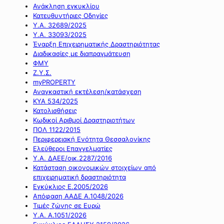
Ανάκληση εγκυκλίου
Κατευθυντήριες Οδηγίες
Υ.Α. 32689/2025
Υ.Α. 33093/2025
Έναρξη Επιχειρηματικής Δραστηριότητας
Διαδικασίες με διαπραγμάτευση
ΦΜΥ
Ζ.Υ.Σ.
myPROPERTY
Αναγκαστική εκτέλεση/κατάσχεση
ΚΥΑ 534/2025
Κατολισθήσεις
Κωδικοί Αριθμοί Δραστηριοτήτων
ΠΟΛ 1122/2015
Περιφερειακή Ενότητα Θεσσαλονίκης
Ελεύθεροι Επαγγελματίες
Υ.Α. ΔΑΕΕ/οικ.2287/2016
Κατάσταση οικονομικών στοιχείων από
επιχειρηματική δραστηριότητα
Εγκύκλιος Ε.2005/2026
Απόφαση ΑΑΔΕ Α.1048/2026
Τιμές ζώνης σε Ευρώ
Υ.Α. Α.1051/2026