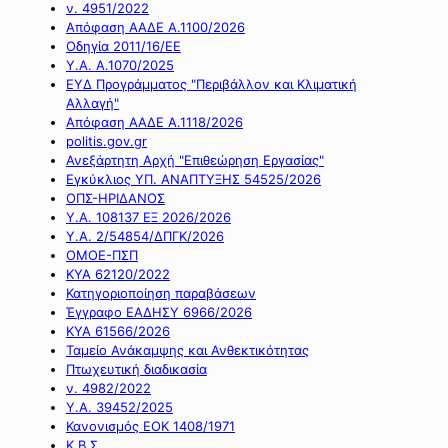
ν. 4951/2022
Απόφαση ΑΑΔΕ Α.1100/2026
Οδηγία 2011/16/ΕΕ
Υ.Α. Α.1070/2025
ΕΥΔ Προγράμματος "Περιβάλλον και Κλιματική
Αλλαγή"
Απόφαση ΑΑΔΕ Α.1118/2026
politis.gov.gr
Ανεξάρτητη Αρχή "Επιθεώρηση Εργασίας"
Εγκύκλιος ΥΠ. ΑΝΑΠΤΥΞΗΣ 54525/2026
ΟΠΣ-ΗΡΙΔΑΝΟΣ
Υ.Α. 108137 ΕΞ 2026/2026
Υ.Α. 2/54854/ΔΠΓΚ/2026
ΟΜΟΕ-ΠΣΠ
ΚΥΑ 62120/2022
Κατηγοριοποίηση παραβάσεων
Έγγραφο ΕΑΔΗΣΥ 6966/2026
ΚΥΑ 61566/2026
Ταμείο Ανάκαμψης και Ανθεκτικότητας
Πτωχευτική διαδικασία
ν. 4982/2022
Υ.Α. 39452/2025
Κανονισμός ΕΟΚ 1408/1971
Κ.Β.Σ.