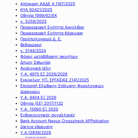
Απόφαση ΑΑΔΕ Α.1167/2025
ΚΥΑ 92421/2025
Οδηγία 1999/62/ΕΚ
ν. 5259/2025
Περιφερειακή Ενότητα Αργολίδας
Περιφερειακή Ενότητα Κέρκυρας
Προϋπολογισμοί Δ. Ε.
Βεβαιώσεις
ν. 5144/2024
Φόρος μεταβίβασης ακινήτων
Δήμος Σιθωνίας
Αναλογικά τέλη
Υ.Α. 4970 ΕΞ 2026/2026
Εγκύκλιος ΥΠ. ΕΡΓΑΣΙΑΣ 2141/2025
Επιτροπή Εξώδικης Επίλυσης Φορολογικών
Διαφορών
Υ.Α. 9404 ΕΞ 2026
Οδηγία (ΕΕ) 2017/1132
Υ.Α. 15660 ΕΞ 2020
Ενδοκοινοτικές συναλλαγές
Bank Account Nexus Crosscheck APPplication
Δίκτυα ύδρευσης
Υ.Α.12839/2026