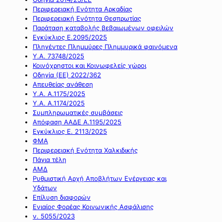
Περιφερειακή Ενότητα Αρκαδίας
Περιφερειακή Ενότητα Θεσπρωτίας
Παράταση καταβολής βεβαιωμένων οφειλών
Εγκύκλιος Ε.2095/2025
Πληγέντες Πλημμύρες Πλημμυρικά φαινόμενα
Υ.Α. 73748/2025
Κοινόχρηστοι και Κοινωφελείς χώροι
Οδηγία (ΕΕ) 2022/362
Απευθείας ανάθεση
Υ.Α. Α.1175/2025
Υ.Α. Α.1174/2025
Συμπληρωματικές συμβάσεις
Απόφαση ΑΑΔΕ Α.1195/2025
Εγκύκλιος Ε. 2113/2025
ΦΜΑ
Περιφερειακή Ενότητα Χαλκιδικής
Πάγια τέλη
ΑΜΔ
Ρυθμιστική Αρχή Αποβλήτων Ενέργειας και
Υδάτων
Επίλυση διαφορών
Ενιαίος Φορέας Κοινωνικής Ασφάλισης
ν. 5055/2023