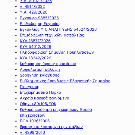
Υ.Α. Α.1071/2025
ν. 4914/2022
Υ.Α. 429/2026
Έγγραφο 9885/2026
Επιθεώρηση Εργασίας
Εγκύκλιος ΥΠ. ΑΝΑΠΤΥΞΗΣ 54524/2026
Επιμόρφωση τεχνικών ασφαλείας
ΚΥΑ 18877/2026
ΚΥΑ 54012/2026
Πληροφοριακή Σήμανση Ποδηλατιστών
ΚΥΑ 18342/2026
Καθορισμός ύψους προστίμων
Ασφαλιστική κάλυψη
χορήγηση ενίσχυσης
Εμβληματικές Επενδύσεις Εξαιρετικής Σημασίας
Πτώχευση
Επιχειρηματικά Πάρκα
Ακραία καιρικά φαινόμενα
Οδηγία 89/106/ΕΟΚ
Καθαρό εισόδημα επιχειρήσεων Έσοδα
επιχειρήσεων
ΠΟΛ 1036/2006
Ιδρυση και λειτουργία εργοταξίων
ν. 4399/2016