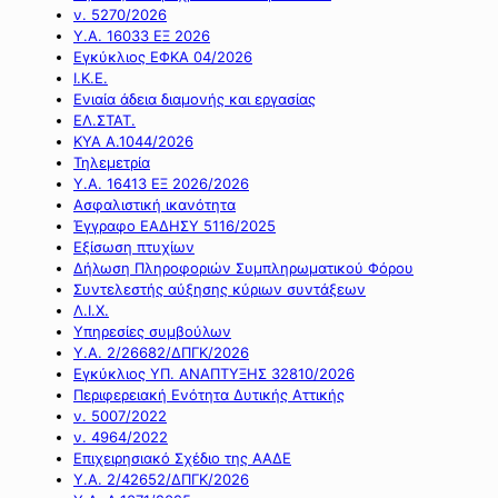
ν. 5270/2026
Υ.Α. 16033 ΕΞ 2026
Εγκύκλιος ΕΦΚΑ 04/2026
Ι.Κ.Ε.
Ενιαία άδεια διαμονής και εργασίας
ΕΛ.ΣΤΑΤ.
ΚΥΑ Α.1044/2026
Τηλεμετρία
Υ.Α. 16413 ΕΞ 2026/2026
Ασφαλιστική ικανότητα
Έγγραφο ΕΑΔΗΣΥ 5116/2025
Εξίσωση πτυχίων
Δήλωση Πληροφοριών Συμπληρωματικού Φόρου
Συντελεστής αύξησης κύριων συντάξεων
Λ.Ι.Χ.
Υπηρεσίες συμβούλων
Υ.Α. 2/26682/ΔΠΓΚ/2026
Εγκύκλιος ΥΠ. ΑΝΑΠΤΥΞΗΣ 32810/2026
Περιφερειακή Ενότητα Δυτικής Αττικής
ν. 5007/2022
ν. 4964/2022
Επιχειρησιακό Σχέδιο της ΑΑΔΕ
Υ.Α. 2/42652/ΔΠΓΚ/2026