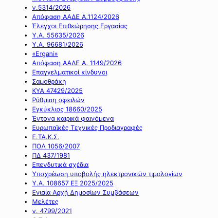
ν.5314/2026
Απόφαση ΑΑΔΕ Α.1124/2026
Έλεγχοι Επιθεώρησης Εργασίας
Υ.Α. 55635/2026
Υ.Α. 96681/2026
«Ergani»
Απόφαση ΑΑΔΕ Α. 1149/2026
Επαγγελματικοί κίνδυνοι
Σαμοθράκη
ΚΥΑ 47429/2025
Ρύθμιση οφειλών
Εγκύκλιος 18660/2025
Έντονα καιρικά φαινόμενα
Ευρωπαϊκές Τεχνικές Προδιαγραφές
Ε.ΤΑ.Κ.Σ.
ΠΟΛ 1056/2007
ΠΔ 437/1981
Επενδυτικά σχέδια
Υποχρέωση υποβολής ηλεκτρονικών τιμολογίων
Υ.Α. 108657 ΕΞ 2025/2025
Ενιαία Αρχή Δημοσίων Συμβάσεων
Μελέτες
ν. 4799/2021