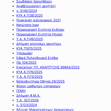
Συμβάσεις προμηθειών
Αναθέτουσα(ες) αρχή(ές)
ν. 5140/2024
ΚΥΑ Α.1138/2020
Πυρκαγιές καλοκαιριού 2021
Κατώτατα όρια
Περιφερειακή Ενότητα Ευβοίας
Περιφερειακή Ενότητα Ηλείας
Υ.Α. Α.1149/2025
Δήλωση στοιχείων ακινήτων
ΚΥΑ 71970/2025
Υπερωρίες
Ειδικά Πολεοδομικά Σχέδια
ΠΔ 104/2025
Εγκύκλιος ΥΠ. ΑΝΑΠΤΥΞΗΣ 99864/2025
ΚΥΑ Α.1176/2025
Υ.Α. Α.1173/2025
Κατευθυντήρια Οδηγία 29/2025
Φόρος μισθωτών υπηρεσιών
ΓΕΜΗ
Δήλωση Φ.Μ.Α.
Υ.Α. 357/2026
ν. 5123/2024
Άξονας Μακροχρόνιων Δεσμεύσεων