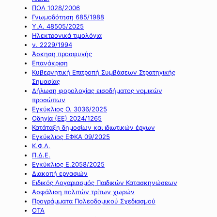
ΠΟΛ 1028/2006
Γνωμοδότηση 685/1988
Υ.Α. 48505/2025
Ηλεκτρονικά τιμολόγια
ν. 2229/1994
Άσκηση προσφυγής
Επανάκριση
Κυβερνητική Επιτροπή Συμβάσεων Στρατηγικής
Σημασίας
Δήλωση φορολογίας εισοδήματος νομικών
προσώπων
Εγκύκλιος Ο. 3036/2025
Οδηγία (ΕΕ) 2024/1265
Κατάταξη δημοσίων και ιδιωτικών έργων
Εγκύκλιος ΕΦΚΑ 09/2025
Κ.Φ.Δ.
Π.Δ.Ε.
Εγκύκλιος Ε.2058/2025
Διακοπή εργασιών
Ειδικός Λογαριασμός Παιδικών Κατασκηνώσεων
Ασφάλιση πολιτών τρίτων χωρών
Προγράμματα Πολεοδομικού Σχεδιασμού
ΟΤΑ