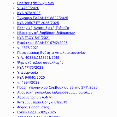
Πολίτες τρίτων χωρών
ν. 4759/2020
ΚΥΑ 878/2025
Έγγραφο ΕΑΑΔΗΣΥ 8822/2025
ΚΥΑ 29507 ΕΞ 2025/2025
Ελληνική Αναπτυξιακή Τράπεζα
Ηλεκτρονική διαβίβαση δεδομένων
ΚΥΑ ΓΔΟΥ 841/2021
Εγκύκλιος ΕΑΔΗΣΥ 9742/2025
ν. 4797/2021
Περιφερειακή Ενότητα Αιτωλοακαρνανίας
Υ.Α. 40331/Δ1.13521/2019
Ψηφιακό τέλος συναλλαγής
ΚΥΑ 17176/2023
Υπερεργασία
ΚΥΑ 94640/2025
ν. 4994/2022
Πράξη Υπουργικού Συμβουλίου 33 της 27.11.2025
Αναστολή είσπραξης ληξιπρόθεσμων οφειλών
Αδρανοποίηση Α.Φ.Μ.
Κατευθυντήρια Οδηγία 01/2013
Φόρος εισοδήματος
Εγκύκλιος Ε.2109/2025
Απόφαση ΑΑΔΕ Α.1191/2025