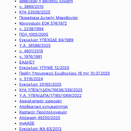
ασθένειας ή θανάτου λογιστή
ν. 3869/2010
ΚΥΑ 53508/2025
Περιφέρεια Δυτικής Μακεδονίας
Κανονισμός ΕΟΚ 574/1972
ν. 2238/1994
ΠΟΛ 1005/2005
Εγκύκλιος ΥΠΕΧΩΔΕ 84/1989
Υ.Α. 36588/2025
ν. 4601/2019
ν. 1976/1991
ΕΑΔΗΣΥ
Εγκύκλιος ΥΠΥΜΕ 12/2025
Πράξη Υπουργικού Συμβουλίου 16 της 10.07.2025
ν. 5116/2024
Εγκύκλιος 20165/2025
ΚΥΑ ΥΠΕΝ/ΥΔΕΝ/76636/339/2025
Υ.Α. ΥΠΕΝ/ΔΙΠΑ/17185/1069/2022
Ασφαλιστικές εισφορές
Αποδεικτικό ενημερότητας
Κρατικός Προϋπολογισμός
Απόφαση 49250/2025
myAADE
Εγκύκλιος ΙΚΑ 63/2013