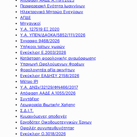
Περιφερειακή Ενότητα Ιωαννίνων
Ηλεκτρονικό Μητρώο Ενεχύρων
ΑΠΔΕ
Μηχανικοί
Υ.Α. 127519 ΕΞ 2020
Υ.Α. ΥΠΕΝ/ΔΑΟΚΑ/5852/111/2026
Έγγραφο 9468/2026
Υπήκοοι τρίτων χωρών
Εγκύκλιος Ε.2003/2026
Κατάσταση φορολογικής αναμόρφωσης
Υπαγωγή Ωφελούμενων Φορέων
Φορολογητέα αξία ακινήτων
Εγκύκλιος ΕΑΔΗΣΥ 2158/2026
Μέτρο IPI
Υ.Α. ΔΝΣγ/32129/ΦΝ466/2017
Απόφαση ΑΑΔΕ Α.1055/2026
Συντάξεις
Λεωφορεία Ιδιωτικής Χρήσης
Σ.Δ.Ι.Τ.
Κυμαινόμενες αποδοχές
Εργοδότες Οικοδομοτεχνικών Έργων
Οφειλές συνυπευθυνότητας
Εγκύκλιος Ο.3018/2026