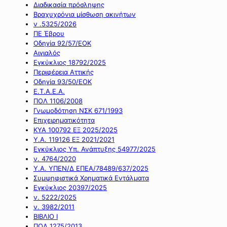
Διαδικασία πρόσληψης
Βραχυχρόνια μίσθωση ακινήτων
ν .5325/2026
ΠΕ Έβρου
Οδηγία 92/57/ΕΟΚ
Αιγιαλός
Εγκύκλιος 18792/2025
Περιφέρεια Αττικής
Οδηγία 93/50/ΕΟΚ
Ε.Τ.Α.Ε.Α.
ΠΟΛ 1106/2008
Γνωμοδότηση ΝΣΚ 671/1993
Επιχειρηματικότητα
ΚΥΑ 100792 ΕΞ 2025/2025
Υ.Α. 119126 ΕΞ 2021/2021
Εγκύκλιος Υπ. Ανάπτυξης 54977/2025
ν. 4764/2020
Υ.Α. ΥΠΕΝ/Δ ΕΠΕΑ/78489/637/2025
Συμψηφιστικά Χρηματικά Εντάλματα
Εγκύκλιος 20397/2025
ν. 5222/2025
ν. 3982/2011
ΒΙΒΛΙΟ Ι
ΠΟΛ 1275/2013