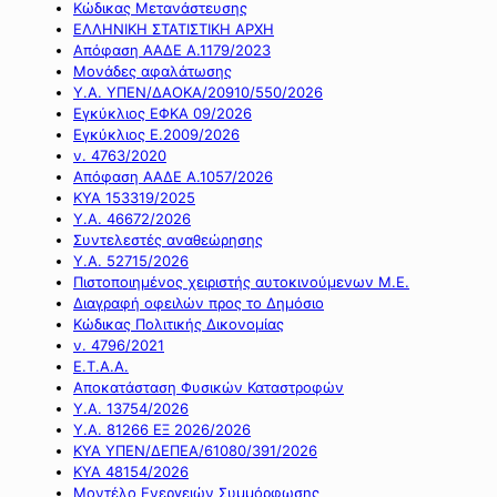
Κώδικας Μετανάστευσης
ΕΛΛΗΝΙΚΗ ΣΤΑΤΙΣΤΙΚΗ ΑΡΧΗ
Απόφαση ΑΑΔΕ Α.1179/2023
Μονάδες αφαλάτωσης
Υ.Α. ΥΠΕΝ/ΔΑΟΚΑ/20910/550/2026
Εγκύκλιος ΕΦΚΑ 09/2026
Εγκύκλιος Ε.2009/2026
ν. 4763/2020
Απόφαση ΑΑΔΕ Α.1057/2026
ΚΥΑ 153319/2025
Υ.Α. 46672/2026
Συντελεστές αναθεώρησης
Υ.Α. 52715/2026
Πιστοποιημένος χειριστής αυτοκινούμενων Μ.Ε.
Διαγραφή οφειλών προς το Δημόσιο
Κώδικας Πολιτικής Δικονομίας
ν. 4796/2021
Ε.Τ.Α.Α.
Αποκατάσταση Φυσικών Καταστροφών
Υ.Α. 13754/2026
Υ.Α. 81266 ΕΞ 2026/2026
ΚΥΑ ΥΠΕΝ/ΔΕΠΕΑ/61080/391/2026
ΚΥΑ 48154/2026
Μοντέλο Ενεργειών Συμμόρφωσης