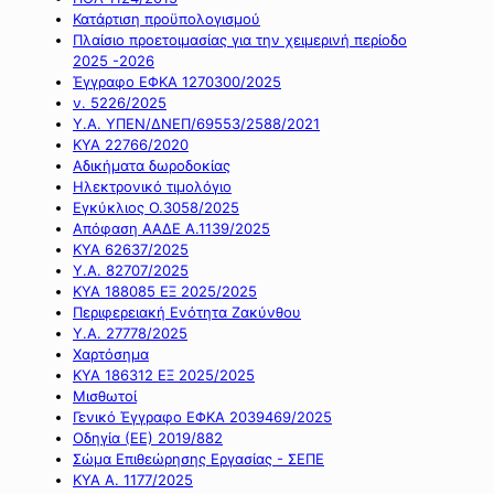
Κατάρτιση προϋπολογισμού
Πλαίσιο προετοιμασίας για την χειμερινή περίοδο
2025 -2026
Έγγραφο ΕΦΚΑ 1270300/2025
ν. 5226/2025
Υ.Α. ΥΠΕΝ/ΔΝΕΠ/69553/2588/2021
ΚΥΑ 22766/2020
Αδικήματα δωροδοκίας
Ηλεκτρονικό τιμολόγιο
Εγκύκλιος Ο.3058/2025
Απόφαση ΑΑΔΕ Α.1139/2025
ΚΥΑ 62637/2025
Υ.Α. 82707/2025
ΚΥΑ 188085 ΕΞ 2025/2025
Περιφερειακή Ενότητα Ζακύνθου
Υ.Α. 27778/2025
Χαρτόσημα
ΚΥΑ 186312 ΕΞ 2025/2025
Μισθωτοί
Γενικό Έγγραφο ΕΦΚΑ 2039469/2025
Οδηγία (ΕΕ) 2019/882
Σώμα Επιθεώρησης Εργασίας - ΣΕΠΕ
ΚΥΑ Α. 1177/2025