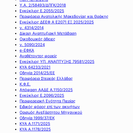
Υ.Α. 2/58493/ΔΠΓΚ/2018
Εγκύκλιος Ε.2055/2025
Περιφέρεια Ανατολικής Μακεδονίας και Θράκης
Εγκύκλιος ΔΕΕΦ Α Ε2071 ΕΞ 2025/2025
ν. 4314/2014
Δίκαιη Αναπτυξιακή Μετάβαση
Οικοδομικές άδειες
ν. 5090/2024
e-ΕΦΚΑ
Αναθέτοντες φορείς
Εγκύκλιος ΥΠ. ΑΝΑΠΤΥΞΗΣ 79581/2025
ΚΥΑ 64233/2021
Οδηγία 2014/25/ΕΕ
Περιφέρεια Στερεάς Ελλάδας
Κ.Φ.Ε.
Απόφαση ΑΑΔΕ Α.1150/2025
Εγκύκλιος Ε.2096/2025
Περιφερειακή Ενότητα Πιερίας
Ειδικός φόρος επί των ακινήτων
Ορισμός Ανεξάρτητου Μηχανικού
Οδηγία 1999/37/ΕΚ
ΚΥΑ Α.1171/2025
ΚΥΑ Α.1178/2025