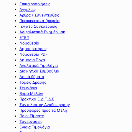
Επικαιροποιήσεις
Αγγελίες
Άρθρα / Συνεντεύξεις
Περιφερειακά Γραφεία
Γενικές Συνελεύσεις
Ασφαλιστικά Ενημέρωση
ΕΤΕΠ
Νομοθεσία
Δημοπρατήσεις
Νομοθεσία PDF
Δημόσια Έργα
Αναλυτικά Τιμολόγια
Διοικητικά Συμβούλια
Λοιπά θέματα
Τομείς Δράσης
Σεμινάρια
Βήμα Μελών
Πρακτικά Ε.Δ.Τ.Δ.Ε.
Συντελεστές Αναθεώρησης
Προσφορές προς τα Μέλη
Ποιοι Είμαστε
Συνεργασίες
Ενιαία Τιμολόγια