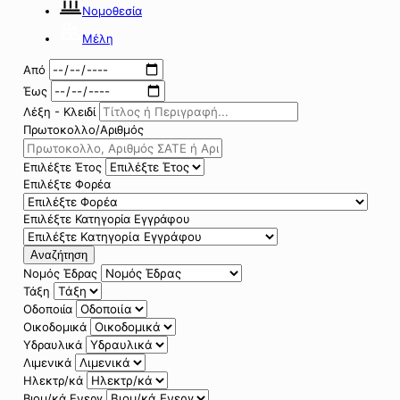
Νομοθεσία
Μέλη
Από
Έως
Λέξη - Κλειδί
Πρωτοκολλο/Αριθμός
Επιλέξτε Έτος
Επιλέξτε Φορέα
Επιλέξτε Κατηγορία Εγγράφου
Αναζήτηση
Νομός Έδρας
Τάξη
Οδοποιία
Οικοδομικά
Υδραυλικά
Λιμενικά
Ηλεκτρ/κά
Βιομ/κά Ενεργ