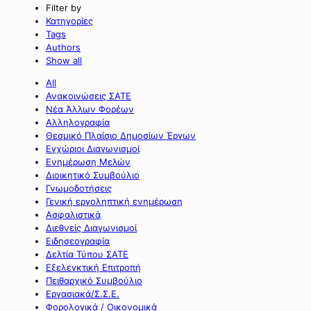
Filter by
Κατηγορίες
Tags
Authors
Show all
All
Ανακοινώσεις ΣΑΤΕ
Νέα Άλλων Φορέων
Αλληλογραφία
Θεσμικό Πλαίσιο Δημοσίων Έργων
Εγχώριοι Διαγωνισμοί
Ενημέρωση Μελών
Διοικητικό Συμβούλιο
Γνωμοδοτήσεις
Γενική εργοληπτική ενημέρωση
Ασφαλιστικά
Διεθνείς Διαγωνισμοί
Ειδησεογραφία
Δελτία Τύπου ΣΑΤΕ
Εξελεγκτική Επιτροπή
Πειθαρχικό Συμβούλιο
Εργασιακά/Σ.Σ.Ε.
Φορολογικά / Οικονομικά