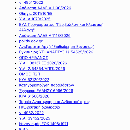
ν. 4951/2022
Απόφαση ΑΑΔΕ Α.1100/2026
Οδηγία 2011/16/ΕΕ
Υ.Α. Α.1070/2025
ΕΥΔ Προγράμματος "Περιβάλλον και Κλιματική
Αλλαγή"
Απόφαση ΑΑΔΕ Α.1118/2026
politis.gov.gr
Ανεξάρτητη Αρχή "Επιθεώρηση Εργασίας"
Εγκύκλιος ΥΠ. ΑΝΑΠΤΥΞΗΣ 54525/2026
ΟΠΣ-ΗΡΙΔΑΝΟΣ
Υ.Α. 108137 ΕΞ 2026/2026
Υ.Α. 2/54854/ΔΠΓΚ/2026
ΟΜΟΕ-ΠΣΠ
ΚΥΑ 62120/2022
Κατηγοριοποίηση παραβάσεων
Έγγραφο ΕΑΔΗΣΥ 6966/2026
ΚΥΑ 61566/2026
Ταμείο Ανάκαμψης και Ανθεκτικότητας
Πτωχευτική διαδικασία
ν. 4982/2022
Υ.Α. 39452/2025
Κανονισμός ΕΟΚ 1408/1971
Κ.Β.Σ.