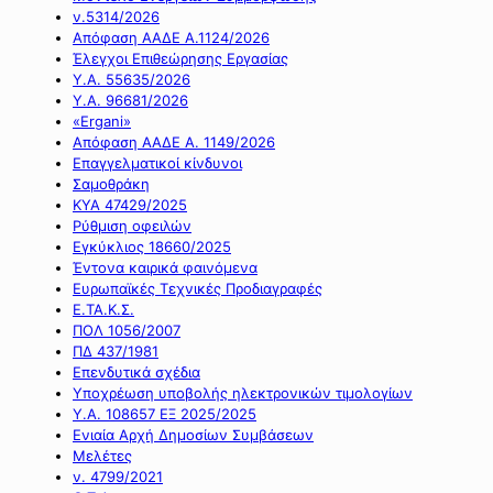
ν.5314/2026
Απόφαση ΑΑΔΕ Α.1124/2026
Έλεγχοι Επιθεώρησης Εργασίας
Υ.Α. 55635/2026
Υ.Α. 96681/2026
«Ergani»
Απόφαση ΑΑΔΕ Α. 1149/2026
Επαγγελματικοί κίνδυνοι
Σαμοθράκη
ΚΥΑ 47429/2025
Ρύθμιση οφειλών
Εγκύκλιος 18660/2025
Έντονα καιρικά φαινόμενα
Ευρωπαϊκές Τεχνικές Προδιαγραφές
Ε.ΤΑ.Κ.Σ.
ΠΟΛ 1056/2007
ΠΔ 437/1981
Επενδυτικά σχέδια
Υποχρέωση υποβολής ηλεκτρονικών τιμολογίων
Υ.Α. 108657 ΕΞ 2025/2025
Ενιαία Αρχή Δημοσίων Συμβάσεων
Μελέτες
ν. 4799/2021