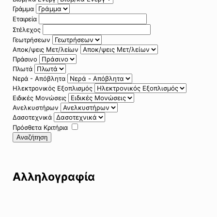
Γράμμα
Εταιρεία
Στέλεχος
Γεωτρήσεων
Αποκ/ψεις Μετ/λείων
Πράσινο
Πλωτά
Νερά - Απόβλητα
Ηλεκτρονικός Εξοπλισμός
Ειδικές Μονώσεις
Ανελκυστήρων
Δασοτεχνικά
Πρόσθετα Κριτήρια
Αναζήτηση
Αλληλογραφία