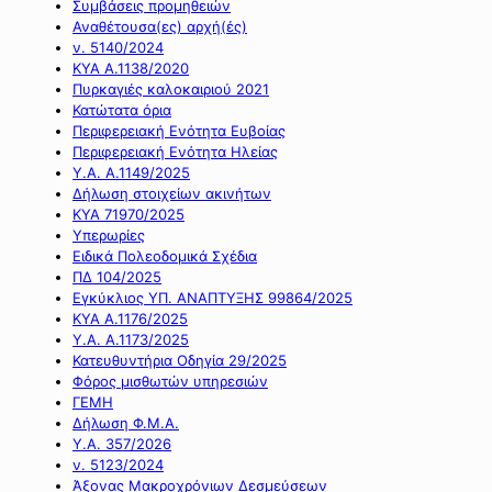
Συμβάσεις προμηθειών
Αναθέτουσα(ες) αρχή(ές)
ν. 5140/2024
ΚΥΑ Α.1138/2020
Πυρκαγιές καλοκαιριού 2021
Κατώτατα όρια
Περιφερειακή Ενότητα Ευβοίας
Περιφερειακή Ενότητα Ηλείας
Υ.Α. Α.1149/2025
Δήλωση στοιχείων ακινήτων
ΚΥΑ 71970/2025
Υπερωρίες
Ειδικά Πολεοδομικά Σχέδια
ΠΔ 104/2025
Εγκύκλιος ΥΠ. ΑΝΑΠΤΥΞΗΣ 99864/2025
ΚΥΑ Α.1176/2025
Υ.Α. Α.1173/2025
Κατευθυντήρια Οδηγία 29/2025
Φόρος μισθωτών υπηρεσιών
ΓΕΜΗ
Δήλωση Φ.Μ.Α.
Υ.Α. 357/2026
ν. 5123/2024
Άξονας Μακροχρόνιων Δεσμεύσεων