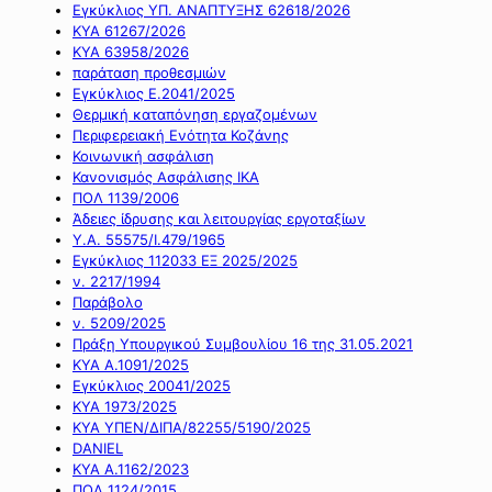
Εγκύκλιος ΥΠ. ΑΝΑΠΤΥΞΗΣ 62618/2026
ΚΥΑ 61267/2026
ΚΥΑ 63958/2026
παράταση προθεσμιών
Εγκύκλιος Ε.2041/2025
Θερμική καταπόνηση εργαζομένων
Περιφερειακή Ενότητα Κοζάνης
Κοινωνική ασφάλιση
Κανονισμός Ασφάλισης ΙΚΑ
ΠΟΛ 1139/2006
Άδειες ίδρυσης και λειτουργίας εργοταξίων
Υ.Α. 55575/Ι.479/1965
Εγκύκλιος 112033 ΕΞ 2025/2025
ν. 2217/1994
Παράβολο
ν. 5209/2025
Πράξη Υπουργικού Συμβουλίου 16 της 31.05.2021
ΚΥΑ Α.1091/2025
Εγκύκλιος 20041/2025
ΚΥΑ 1973/2025
ΚΥΑ ΥΠΕΝ/ΔΙΠΑ/82255/5190/2025
DANIEL
ΚΥΑ Α.1162/2023
ΠΟΛ 1124/2015