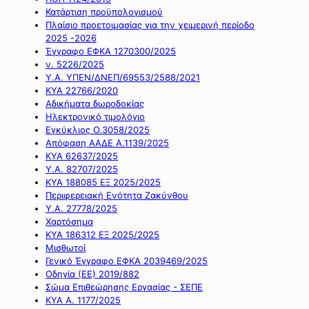
Κατάρτιση προϋπολογισμού
Πλαίσιο προετοιμασίας για την χειμερινή περίοδο
2025 -2026
Έγγραφο ΕΦΚΑ 1270300/2025
ν. 5226/2025
Υ.Α. ΥΠΕΝ/ΔΝΕΠ/69553/2588/2021
ΚΥΑ 22766/2020
Αδικήματα δωροδοκίας
Ηλεκτρονικό τιμολόγιο
Εγκύκλιος Ο.3058/2025
Απόφαση ΑΑΔΕ Α.1139/2025
ΚΥΑ 62637/2025
Υ.Α. 82707/2025
ΚΥΑ 188085 ΕΞ 2025/2025
Περιφερειακή Ενότητα Ζακύνθου
Υ.Α. 27778/2025
Χαρτόσημα
ΚΥΑ 186312 ΕΞ 2025/2025
Μισθωτοί
Γενικό Έγγραφο ΕΦΚΑ 2039469/2025
Οδηγία (ΕΕ) 2019/882
Σώμα Επιθεώρησης Εργασίας - ΣΕΠΕ
ΚΥΑ Α. 1177/2025