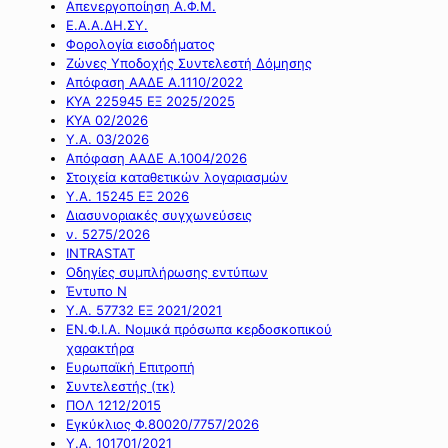
Απενεργοποίηση Α.Φ.Μ.
Ε.Α.Α.ΔΗ.ΣΥ.
Φορολογία εισοδήματος
Ζώνες Υποδοχής Συντελεστή Δόμησης
Απόφαση ΑΑΔΕ Α.1110/2022
ΚΥΑ 225945 ΕΞ 2025/2025
ΚΥΑ 02/2026
Υ.Α. 03/2026
Απόφαση ΑΑΔΕ Α.1004/2026
Στοιχεία καταθετικών λογαριασμών
Υ.Α. 15245 ΕΞ 2026
Διασυνοριακές συγχωνεύσεις
ν. 5275/2026
INTRASTAT
Οδηγίες συμπλήρωσης εντύπων
Έντυπο Ν
Υ.Α. 57732 ΕΞ 2021/2021
ΕΝ.Φ.Ι.Α. Νομικά πρόσωπα κερδοσκοπικού
χαρακτήρα
Ευρωπαϊκή Επιτροπή
Συντελεστής (τκ)
ΠΟΛ 1212/2015
Εγκύκλιος Φ.80020/7757/2026
Υ.Α. 101701/2021