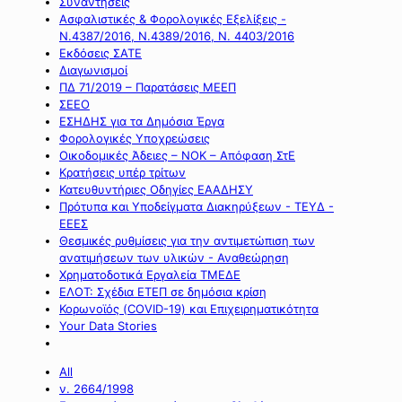
Συναντήσεις
Ασφαλιστικές & Φορολογικές Εξελίξεις -
Ν.4387/2016, Ν.4389/2016, Ν. 4403/2016
Εκδόσεις ΣΑΤΕ
Διαγωνισμοί
ΠΔ 71/2019 – Παρατάσεις ΜΕΕΠ
ΣΕΕΟ
ΕΣΗΔΗΣ για τα Δημόσια Έργα
Φορολογικές Υποχρεώσεις
Οικοδομικές Άδειες – ΝΟΚ – Απόφαση ΣτΕ
Κρατήσεις υπέρ τρίτων
Κατευθυντήριες Οδηγίες ΕΑΑΔΗΣΥ
Πρότυπα και Υποδείγματα Διακηρύξεων - ΤΕΥΔ -
ΕΕΕΣ
Θεσμικές ρυθμίσεις για την αντιμετώπιση των
ανατιμήσεων των υλικών - Αναθεώρηση
Χρηματοδοτικά Εργαλεία ΤΜΕΔΕ
ΕΛΟΤ: Σχέδια ΕΤΕΠ σε δημόσια κρίση
Κορωνοϊός (COVID-19) και Επιχειρηματικότητα
Your Data Stories
All
ν. 2664/1998