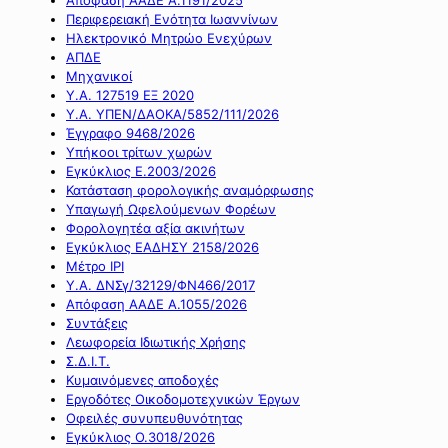
Περιφερειακή Ενότητα Ιωαννίνων
Ηλεκτρονικό Μητρώο Ενεχύρων
ΑΠΔΕ
Μηχανικοί
Υ.Α. 127519 ΕΞ 2020
Υ.Α. ΥΠΕΝ/ΔΑΟΚΑ/5852/111/2026
Έγγραφο 9468/2026
Υπήκοοι τρίτων χωρών
Εγκύκλιος Ε.2003/2026
Κατάσταση φορολογικής αναμόρφωσης
Υπαγωγή Ωφελούμενων Φορέων
Φορολογητέα αξία ακινήτων
Εγκύκλιος ΕΑΔΗΣΥ 2158/2026
Μέτρο IPI
Υ.Α. ΔΝΣγ/32129/ΦΝ466/2017
Απόφαση ΑΑΔΕ Α.1055/2026
Συντάξεις
Λεωφορεία Ιδιωτικής Χρήσης
Σ.Δ.Ι.Τ.
Κυμαινόμενες αποδοχές
Εργοδότες Οικοδομοτεχνικών Έργων
Οφειλές συνυπευθυνότητας
Εγκύκλιος Ο.3018/2026