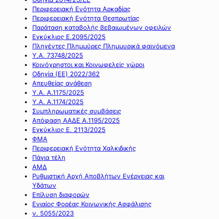
Περιφερειακή Ενότητα Αρκαδίας
Περιφερειακή Ενότητα Θεσπρωτίας
Παράταση καταβολής βεβαιωμένων οφειλών
Εγκύκλιος Ε.2095/2025
Πληγέντες Πλημμύρες Πλημμυρικά φαινόμενα
Υ.Α. 73748/2025
Κοινόχρηστοι και Κοινωφελείς χώροι
Οδηγία (ΕΕ) 2022/362
Απευθείας ανάθεση
Υ.Α. Α.1175/2025
Υ.Α. Α.1174/2025
Συμπληρωματικές συμβάσεις
Απόφαση ΑΑΔΕ Α.1195/2025
Εγκύκλιος Ε. 2113/2025
ΦΜΑ
Περιφερειακή Ενότητα Χαλκιδικής
Πάγια τέλη
ΑΜΔ
Ρυθμιστική Αρχή Αποβλήτων Ενέργειας και
Υδάτων
Επίλυση διαφορών
Ενιαίος Φορέας Κοινωνικής Ασφάλισης
ν. 5055/2023