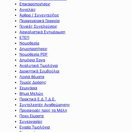
Επικαιροποιήσεις
Αγγελίες
Άρθρα / Συνεντεύξεις
Περιφερειακά Γραφεία
Γενικές Συνελεύσεις
Ασφαλιστικά Ενημέρωση
ΕΤΕΠ
Νομοθεσία
Δημοπρατήσεις
Νομοθεσία PDF
Δημόσια Έργα
Αναλυτικά Τιμολόγια
Διοικητικά Συμβούλια
Λοιπά θέματα
Τομείς Δράσης
Σεμινάρια
Βήμα Μελών
Πρακτικά Ε.Δ.Τ.Δ.Ε.
Συντελεστές Αναθεώρησης
Προσφορές προς τα Μέλη
Ποιοι Είμαστε
Συνεργασίες
Ενιαία Τιμολόγια