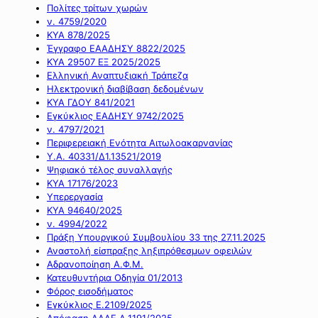
Πολίτες τρίτων χωρών
ν. 4759/2020
ΚΥΑ 878/2025
Έγγραφο ΕΑΑΔΗΣΥ 8822/2025
ΚΥΑ 29507 ΕΞ 2025/2025
Ελληνική Αναπτυξιακή Τράπεζα
Ηλεκτρονική διαβίβαση δεδομένων
ΚΥΑ ΓΔΟΥ 841/2021
Εγκύκλιος ΕΑΔΗΣΥ 9742/2025
ν. 4797/2021
Περιφερειακή Ενότητα Αιτωλοακαρνανίας
Υ.Α. 40331/Δ1.13521/2019
Ψηφιακό τέλος συναλλαγής
ΚΥΑ 17176/2023
Υπερεργασία
ΚΥΑ 94640/2025
ν. 4994/2022
Πράξη Υπουργικού Συμβουλίου 33 της 27.11.2025
Αναστολή είσπραξης ληξιπρόθεσμων οφειλών
Αδρανοποίηση Α.Φ.Μ.
Κατευθυντήρια Οδηγία 01/2013
Φόρος εισοδήματος
Εγκύκλιος Ε.2109/2025
Απόφαση ΑΑΔΕ Α.1191/2025