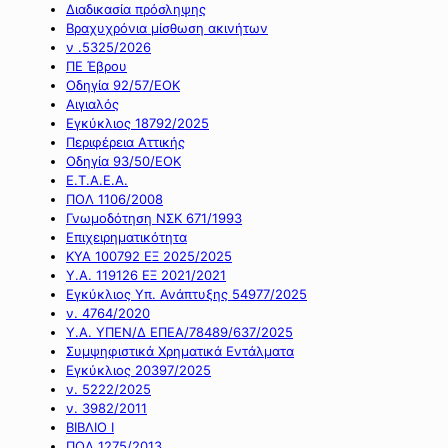
Διαδικασία πρόσληψης
Βραχυχρόνια μίσθωση ακινήτων
ν .5325/2026
ΠΕ Έβρου
Οδηγία 92/57/ΕΟΚ
Αιγιαλός
Εγκύκλιος 18792/2025
Περιφέρεια Αττικής
Οδηγία 93/50/ΕΟΚ
Ε.Τ.Α.Ε.Α.
ΠΟΛ 1106/2008
Γνωμοδότηση ΝΣΚ 671/1993
Επιχειρηματικότητα
ΚΥΑ 100792 ΕΞ 2025/2025
Υ.Α. 119126 ΕΞ 2021/2021
Εγκύκλιος Υπ. Ανάπτυξης 54977/2025
ν. 4764/2020
Υ.Α. ΥΠΕΝ/Δ ΕΠΕΑ/78489/637/2025
Συμψηφιστικά Χρηματικά Εντάλματα
Εγκύκλιος 20397/2025
ν. 5222/2025
ν. 3982/2011
ΒΙΒΛΙΟ Ι
ΠΟΛ 1275/2013