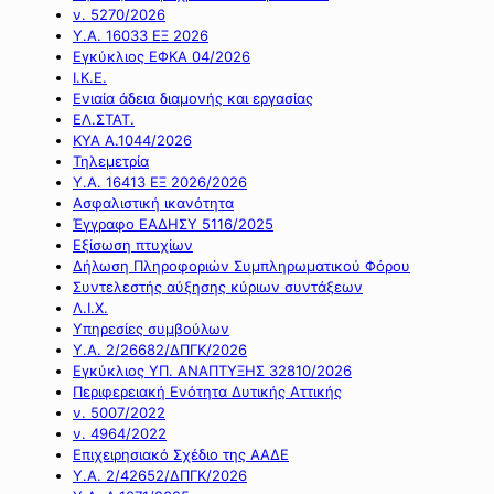
ν. 5270/2026
Υ.Α. 16033 ΕΞ 2026
Εγκύκλιος ΕΦΚΑ 04/2026
Ι.Κ.Ε.
Ενιαία άδεια διαμονής και εργασίας
ΕΛ.ΣΤΑΤ.
ΚΥΑ Α.1044/2026
Τηλεμετρία
Υ.Α. 16413 ΕΞ 2026/2026
Ασφαλιστική ικανότητα
Έγγραφο ΕΑΔΗΣΥ 5116/2025
Εξίσωση πτυχίων
Δήλωση Πληροφοριών Συμπληρωματικού Φόρου
Συντελεστής αύξησης κύριων συντάξεων
Λ.Ι.Χ.
Υπηρεσίες συμβούλων
Υ.Α. 2/26682/ΔΠΓΚ/2026
Εγκύκλιος ΥΠ. ΑΝΑΠΤΥΞΗΣ 32810/2026
Περιφερειακή Ενότητα Δυτικής Αττικής
ν. 5007/2022
ν. 4964/2022
Επιχειρησιακό Σχέδιο της ΑΑΔΕ
Υ.Α. 2/42652/ΔΠΓΚ/2026