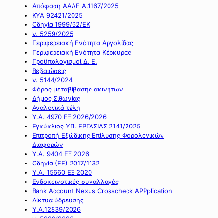
Απόφαση ΑΑΔΕ Α.1167/2025
ΚΥΑ 92421/2025
Οδηγία 1999/62/ΕΚ
ν. 5259/2025
Περιφερειακή Ενότητα Αργολίδας
Περιφερειακή Ενότητα Κέρκυρας
Προϋπολογισμοί Δ. Ε.
Βεβαιώσεις
ν. 5144/2024
Φόρος μεταβίβασης ακινήτων
Δήμος Σιθωνίας
Αναλογικά τέλη
Υ.Α. 4970 ΕΞ 2026/2026
Εγκύκλιος ΥΠ. ΕΡΓΑΣΙΑΣ 2141/2025
Επιτροπή Εξώδικης Επίλυσης Φορολογικών
Διαφορών
Υ.Α. 9404 ΕΞ 2026
Οδηγία (ΕΕ) 2017/1132
Υ.Α. 15660 ΕΞ 2020
Ενδοκοινοτικές συναλλαγές
Bank Account Nexus Crosscheck APPplication
Δίκτυα ύδρευσης
Υ.Α.12839/2026