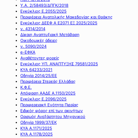
Υ.Α. 2/58493/ΔΠΓΚ/2018
Εγκύκλιος Ε.2055/2025
Περιφέρεια Ανατολικής Μακεδονίας και Θράκης
Εγκύκλιος ΔΕΕΦ Α Ε2071 ΕΞ 2025/2025
ν. 4314/2014
Δίκαιη Αναπτυξιακή Μετάβαση
Οικοδομικές άδειες
ν. 5090/2024
e-ΕΦΚΑ
Αναθέτοντες φορείς
Εγκύκλιος ΥΠ. ΑΝΑΠΤΥΞΗΣ 79581/2025
ΚΥΑ 64233/2021
Οδηγία 2014/25/ΕΕ
Περιφέρεια Στερεάς Ελλάδας
Κ.Φ.Ε.
Απόφαση ΑΑΔΕ Α.1150/2025
Εγκύκλιος Ε.2096/2025
Περιφερειακή Ενότητα Πιερίας
Ειδικός φόρος επί των ακινήτων
Ορισμός Ανεξάρτητου Μηχανικού
Οδηγία 1999/37/ΕΚ
ΚΥΑ Α.1171/2025
ΚΥΑ Α.1178/2025