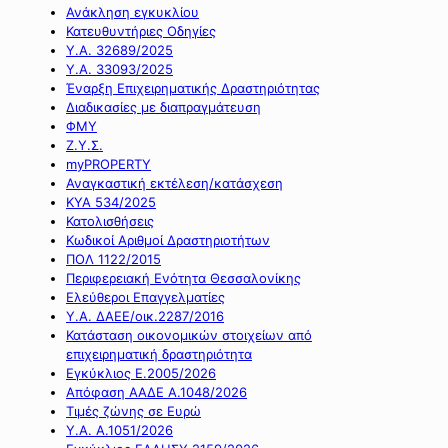
Ανάκληση εγκυκλίου
Κατευθυντήριες Οδηγίες
Υ.Α. 32689/2025
Υ.Α. 33093/2025
Έναρξη Επιχειρηματικής Δραστηριότητας
Διαδικασίες με διαπραγμάτευση
ΦΜΥ
Ζ.Υ.Σ.
myPROPERTY
Αναγκαστική εκτέλεση/κατάσχεση
ΚΥΑ 534/2025
Κατολισθήσεις
Κωδικοί Αριθμοί Δραστηριοτήτων
ΠΟΛ 1122/2015
Περιφερειακή Ενότητα Θεσσαλονίκης
Ελεύθεροι Επαγγελματίες
Υ.Α. ΔΑΕΕ/οικ.2287/2016
Κατάσταση οικονομικών στοιχείων από
επιχειρηματική δραστηριότητα
Εγκύκλιος Ε.2005/2026
Απόφαση ΑΑΔΕ Α.1048/2026
Τιμές ζώνης σε Ευρώ
Υ.Α. Α.1051/2026