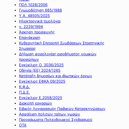
ΠΟΛ 1028/2006
Γνωμοδότηση 685/1988
Υ.Α. 48505/2025
Ηλεκτρονικά τιμολόγια
ν. 2229/1994
Άσκηση προσφυγής
Επανάκριση
Κυβερνητική Επιτροπή Συμβάσεων Στρατηγικής
Σημασίας
Δήλωση φορολογίας εισοδήματος νομικών
προσώπων
Εγκύκλιος Ο. 3036/2025
Οδηγία (ΕΕ) 2024/1265
Κατάταξη δημοσίων και ιδιωτικών έργων
Εγκύκλιος ΕΦΚΑ 09/2025
Κ.Φ.Δ.
Π.Δ.Ε.
Εγκύκλιος Ε.2058/2025
Διακοπή εργασιών
Ειδικός Λογαριασμός Παιδικών Κατασκηνώσεων
Ασφάλιση πολιτών τρίτων χωρών
Προγράμματα Πολεοδομικού Σχεδιασμού
ΟΤΑ