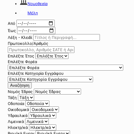
Νομοθεσία
Μέλη
Από
Έως
Λέξη - Κλειδί
Πρωτοκολλο/Αριθμός
Επιλέξτε Έτος
Επιλέξτε Φορέα
Επιλέξτε Κατηγορία Εγγράφου
Αναζήτηση
Νομός Έδρας
Τάξη
Οδοποιία
Οικοδομικά
Υδραυλικά
Λιμενικά
Ηλεκτρ/κά
Βιομ/κά Ενεργ