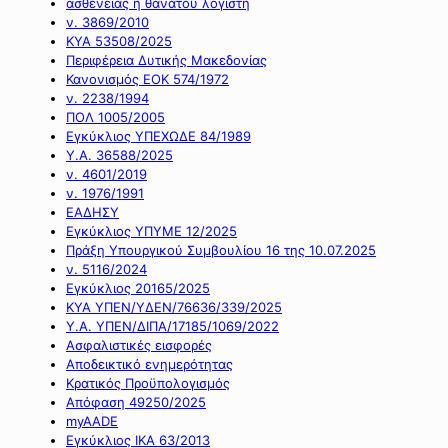
ασθένειας ή θανάτου λογιστή
ν. 3869/2010
ΚΥΑ 53508/2025
Περιφέρεια Δυτικής Μακεδονίας
Κανονισμός ΕΟΚ 574/1972
ν. 2238/1994
ΠΟΛ 1005/2005
Εγκύκλιος ΥΠΕΧΩΔΕ 84/1989
Υ.Α. 36588/2025
ν. 4601/2019
ν. 1976/1991
ΕΑΔΗΣΥ
Εγκύκλιος ΥΠΥΜΕ 12/2025
Πράξη Υπουργικού Συμβουλίου 16 της 10.07.2025
ν. 5116/2024
Εγκύκλιος 20165/2025
ΚΥΑ ΥΠΕΝ/ΥΔΕΝ/76636/339/2025
Υ.Α. ΥΠΕΝ/ΔΙΠΑ/17185/1069/2022
Ασφαλιστικές εισφορές
Αποδεικτικό ενημερότητας
Κρατικός Προϋπολογισμός
Απόφαση 49250/2025
myAADE
Εγκύκλιος ΙΚΑ 63/2013