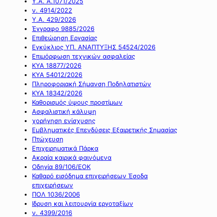
Υ.Α. Α.1071/2025
ν. 4914/2022
Υ.Α. 429/2026
Έγγραφο 9885/2026
Επιθεώρηση Εργασίας
Εγκύκλιος ΥΠ. ΑΝΑΠΤΥΞΗΣ 54524/2026
Επιμόρφωση τεχνικών ασφαλείας
ΚΥΑ 18877/2026
ΚΥΑ 54012/2026
Πληροφοριακή Σήμανση Ποδηλατιστών
ΚΥΑ 18342/2026
Καθορισμός ύψους προστίμων
Ασφαλιστική κάλυψη
χορήγηση ενίσχυσης
Εμβληματικές Επενδύσεις Εξαιρετικής Σημασίας
Πτώχευση
Επιχειρηματικά Πάρκα
Ακραία καιρικά φαινόμενα
Οδηγία 89/106/ΕΟΚ
Καθαρό εισόδημα επιχειρήσεων Έσοδα
επιχειρήσεων
ΠΟΛ 1036/2006
Ιδρυση και λειτουργία εργοταξίων
ν. 4399/2016