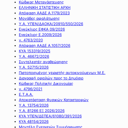
Κώδικας Μετανάστευσης
ΕΛΛΗΝΙΚΗ ΣΤΑΤΙΣΤΙΚΗ ΑΡΧΗ
Απόφαση ΑΑΔΕ Α.1179/2023
Μονάδες αφαλάτωσης
Υ.Α. ΥΠΕΝ/ΔΑΟΚΑ/20910/550/2026
Εγκύκλιος ΕΦΚΑ 09/2026
Εγκύκλιος Ε.2009/2026
ν. 4763/2020
Απόφαση ΑΑΔΕ Α.1057/2026
ΚΥΑ 153319/2025
Υ.Α. 46672/2026
Συντελεστές αναθεώρησης
Υ.Α. 52715/2026
Πιστοποιημένος χειριστής αυτοκινούμενων Μ.Ε.
Διαγραφή οφειλών προς το Δημόσιο
Κώδικας Πολιτικής Δικονομίας
ν. 4796/2021
Ε.Τ.Α.Α.
Αποκατάσταση Φυσικών Καταστροφών
Υ.Α. 13754/2026
Υ.Α. 81266 ΕΞ 2026/2026
ΚΥΑ ΥΠΕΝ/ΔΕΠΕΑ/61080/391/2026
ΚΥΑ 48154/2026
Μοντέλο Ενεργειών Συμμόρφωσης