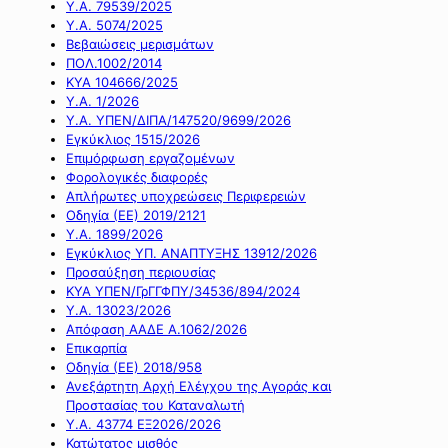
Υ.Α. 79539/2025
Υ.Α. 5074/2025
Βεβαιώσεις μερισμάτων
ΠΟΛ.1002/2014
ΚΥΑ 104666/2025
Υ.Α. 1/2026
Υ.Α. ΥΠΕΝ/ΔΙΠΑ/147520/9699/2026
Εγκύκλιος 1515/2026
Επιμόρφωση εργαζομένων
Φορολογικές διαφορές
Απλήρωτες υποχρεώσεις Περιφερειών
Οδηγία (ΕΕ) 2019/2121
Υ.Α. 1899/2026
Εγκύκλιος ΥΠ. ΑΝΑΠΤΥΞΗΣ 13912/2026
Προσαύξηση περιουσίας
ΚΥΑ ΥΠΕΝ/ΓρΓΓΦΠΥ/34536/894/2024
Υ.Α. 13023/2026
Απόφαση ΑΑΔΕ Α.1062/2026
Επικαρπία
Οδηγία (ΕΕ) 2018/958
Ανεξάρτητη Αρχή Ελέγχου της Αγοράς και
Προστασίας του Καταναλωτή
Υ.Α. 43774 ΕΞ2026/2026
Κατώτατος μισθός