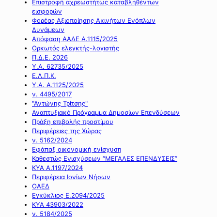
Επιστροφή αχρεωστήτως καταβληθέντων
εισφορών
Φορέας Αξιοποίησης Ακινήτων Ενόπλων
Δυνάμεων
Απόφαση ΑΑΔΕ Α.1115/2025
Ορκωτός ελεγκτής-λογιστής
Π.Δ.Ε. 2026
Υ.Α. 62735/2025
Ε.Λ.Π.Κ.
Υ.Α. Α.1125/2025
ν. 4495/2017
"Αντώνης Τρίτσης"
Αναπτυξιακό Πρόγραμμα Δημοσίων Επενδύσεων
Πράξη επιβολής προστίμου
Περιφέρειες της Χώρας
ν. 5162/2024
Εφάπαξ οικονομική ενίσχυση
Καθεστώς Ενισχύσεων “ΜΕΓΑΛΕΣ ΕΠΕΝΔΥΣΕΙΣ”
ΚΥΑ Α.1197/2024
Περιφέρεια Ιονίων Νήσων
ΟΑΕΔ
Εγκύκλιος Ε.2094/2025
ΚΥΑ 43903/2022
ν. 5184/2025