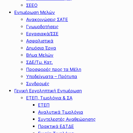
ΣΕΕΟ
Ενημέρωση Μελών
Ανακοινώσεις ΣΑΤΕ
Γνωμοδοτήσεις
Εργασιακά/ΣΣΕ
Ασφαλιστικά
Δημόσια Έργα
Βήμα Μελών
ΣΔΕ/Τμ. Κατ.
Προσφορές προς τα Μέλη
Υποδείγματα – Πρότυπα
Συνδρομές
Γενική Εργοληπτική Ενημέρωση
ΕΤΕΠ, Τιμολόγια & ΣΑ
ΕΤΕΠ
Αναλυτικά Τιμολόγια
Συντελεστές Αναθεώρησης
Πρακτικά ΕΔΤΔΕ