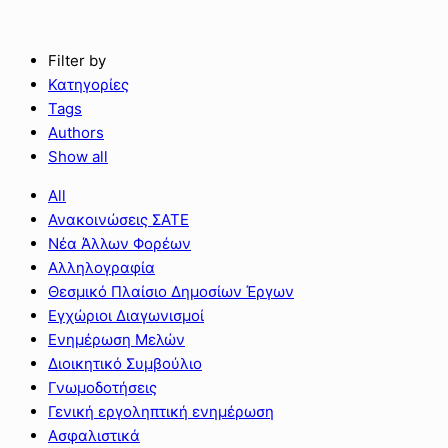
Filter by
Κατηγορίες
Tags
Authors
Show all
All
Ανακοινώσεις ΣΑΤΕ
Νέα Άλλων Φορέων
Αλληλογραφία
Θεσμικό Πλαίσιο Δημοσίων Έργων
Εγχώριοι Διαγωνισμοί
Ενημέρωση Μελών
Διοικητικό Συμβούλιο
Γνωμοδοτήσεις
Γενική εργοληπτική ενημέρωση
Ασφαλιστικά