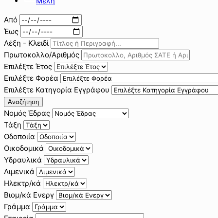
Μέλη
Από
Έως
Λέξη - Κλειδί
Πρωτοκολλο/Αριθμός
Επιλέξτε Έτος
Επιλέξτε Φορέα
Επιλέξτε Κατηγορία Εγγράφου
Αναζήτηση
Νομός Έδρας
Τάξη
Οδοποιία
Οικοδομικά
Υδραυλικά
Λιμενικά
Ηλεκτρ/κά
Βιομ/κά Ενεργ
Γράμμα