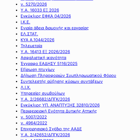
ν. 5270/2026
Υ.Α. 16033 ΕΞ 2026
Εγκύκλιος ΕΦΚΑ 04/2026
Ι.Κ.Ε.
Ενιαία άδεια διαμονής και εργασίας
ΕΛ.ΣΤΑΤ.
ΚΥΑ Α.1044/2026
Τηλεμετρία
Υ.Α. 16413 ΕΞ 2026/2026
Ασφαλιστική ικανότητα
Έγγραφο ΕΑΔΗΣΥ 5116/2025
Εξίσωση πτυχίων
Δήλωση Πληροφοριών Συμπληρωματικού Φόρου
Συντελεστής αύξησης κύριων συντάξεων
Λ.Ι.Χ.
Υπηρεσίες συμβούλων
Υ.Α. 2/26682/ΔΠΓΚ/2026
Εγκύκλιος ΥΠ. ΑΝΑΠΤΥΞΗΣ 32810/2026
Περιφερειακή Ενότητα Δυτικής Αττικής
ν. 5007/2022
ν. 4964/2022
Επιχειρησιακό Σχέδιο της ΑΑΔΕ
Υ.Α. 2/42652/ΔΠΓΚ/2026