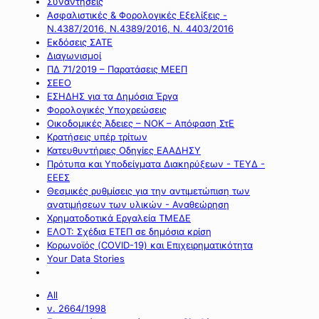
Συναντήσεις
Ασφαλιστικές & Φορολογικές Εξελίξεις -
Ν.4387/2016, Ν.4389/2016, Ν. 4403/2016
Εκδόσεις ΣΑΤΕ
Διαγωνισμοί
ΠΔ 71/2019 – Παρατάσεις ΜΕΕΠ
ΣΕΕΟ
ΕΣΗΔΗΣ για τα Δημόσια Έργα
Φορολογικές Υποχρεώσεις
Οικοδομικές Άδειες – ΝΟΚ – Απόφαση ΣτΕ
Κρατήσεις υπέρ τρίτων
Κατευθυντήριες Οδηγίες ΕΑΑΔΗΣΥ
Πρότυπα και Υποδείγματα Διακηρύξεων - ΤΕΥΔ -
ΕΕΕΣ
Θεσμικές ρυθμίσεις για την αντιμετώπιση των
ανατιμήσεων των υλικών - Αναθεώρηση
Χρηματοδοτικά Εργαλεία ΤΜΕΔΕ
ΕΛΟΤ: Σχέδια ΕΤΕΠ σε δημόσια κρίση
Κορωνοϊός (COVID-19) και Επιχειρηματικότητα
Your Data Stories
All
ν. 2664/1998