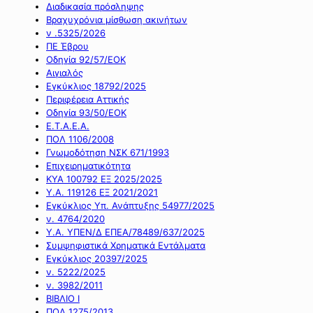
Διαδικασία πρόσληψης
Βραχυχρόνια μίσθωση ακινήτων
ν .5325/2026
ΠΕ Έβρου
Οδηγία 92/57/ΕΟΚ
Αιγιαλός
Εγκύκλιος 18792/2025
Περιφέρεια Αττικής
Οδηγία 93/50/ΕΟΚ
Ε.Τ.Α.Ε.Α.
ΠΟΛ 1106/2008
Γνωμοδότηση ΝΣΚ 671/1993
Επιχειρηματικότητα
ΚΥΑ 100792 ΕΞ 2025/2025
Υ.Α. 119126 ΕΞ 2021/2021
Εγκύκλιος Υπ. Ανάπτυξης 54977/2025
ν. 4764/2020
Υ.Α. ΥΠΕΝ/Δ ΕΠΕΑ/78489/637/2025
Συμψηφιστικά Χρηματικά Εντάλματα
Εγκύκλιος 20397/2025
ν. 5222/2025
ν. 3982/2011
ΒΙΒΛΙΟ Ι
ΠΟΛ 1275/2013