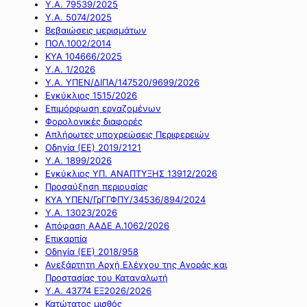
Υ.Α. 79539/2025
Υ.Α. 5074/2025
Βεβαιώσεις μερισμάτων
ΠΟΛ.1002/2014
ΚΥΑ 104666/2025
Υ.Α. 1/2026
Υ.Α. ΥΠΕΝ/ΔΙΠΑ/147520/9699/2026
Εγκύκλιος 1515/2026
Επιμόρφωση εργαζομένων
Φορολογικές διαφορές
Απλήρωτες υποχρεώσεις Περιφερειών
Οδηγία (ΕΕ) 2019/2121
Υ.Α. 1899/2026
Εγκύκλιος ΥΠ. ΑΝΑΠΤΥΞΗΣ 13912/2026
Προσαύξηση περιουσίας
ΚΥΑ ΥΠΕΝ/ΓρΓΓΦΠΥ/34536/894/2024
Υ.Α. 13023/2026
Απόφαση ΑΑΔΕ Α.1062/2026
Επικαρπία
Οδηγία (ΕΕ) 2018/958
Ανεξάρτητη Αρχή Ελέγχου της Αγοράς και
Προστασίας του Καταναλωτή
Υ.Α. 43774 ΕΞ2026/2026
Κατώτατος μισθός