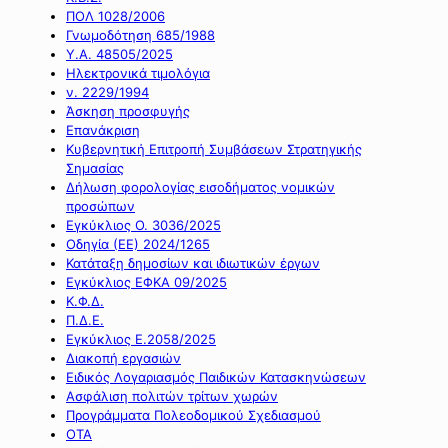
ΠΟΛ 1028/2006
Γνωμοδότηση 685/1988
Υ.Α. 48505/2025
Ηλεκτρονικά τιμολόγια
ν. 2229/1994
Άσκηση προσφυγής
Επανάκριση
Κυβερνητική Επιτροπή Συμβάσεων Στρατηγικής
Σημασίας
Δήλωση φορολογίας εισοδήματος νομικών
προσώπων
Εγκύκλιος Ο. 3036/2025
Οδηγία (ΕΕ) 2024/1265
Κατάταξη δημοσίων και ιδιωτικών έργων
Εγκύκλιος ΕΦΚΑ 09/2025
Κ.Φ.Δ.
Π.Δ.Ε.
Εγκύκλιος Ε.2058/2025
Διακοπή εργασιών
Ειδικός Λογαριασμός Παιδικών Κατασκηνώσεων
Ασφάλιση πολιτών τρίτων χωρών
Προγράμματα Πολεοδομικού Σχεδιασμού
ΟΤΑ