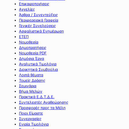
Επικαιροποιήσεις
Αγγελίες
Άρθρα / Συνεντεύξεις
Περιφερειακά Γραφεία
Γενικές Συνελεύσεις
Ασφαλιστικά Ενημέρωση
ΕΤΕΠ
Νομοθεσία
Δημοπρατήσεις
Νομοθεσία PDF
Δημόσια Έργα
Αναλυτικά Τιμολόγια
Διοικητικά Συμβούλια
Λοιπά θέματα
Τομείς Δράσης
Σεμινάρια
Βήμα Μελών
Πρακτικά Ε.Δ.Τ.Δ.Ε.
Συντελεστές Αναθεώρησης
Προσφορές προς τα Μέλη
Ποιοι Είμαστε
Συνεργασίες
Ενιαία Τιμολόγια