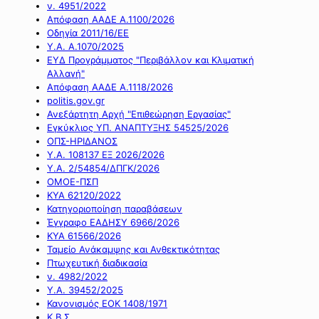
ν. 4951/2022
Απόφαση ΑΑΔΕ Α.1100/2026
Οδηγία 2011/16/ΕΕ
Υ.Α. Α.1070/2025
ΕΥΔ Προγράμματος "Περιβάλλον και Κλιματική
Αλλαγή"
Απόφαση ΑΑΔΕ Α.1118/2026
politis.gov.gr
Ανεξάρτητη Αρχή "Επιθεώρηση Εργασίας"
Εγκύκλιος ΥΠ. ΑΝΑΠΤΥΞΗΣ 54525/2026
ΟΠΣ-ΗΡΙΔΑΝΟΣ
Υ.Α. 108137 ΕΞ 2026/2026
Υ.Α. 2/54854/ΔΠΓΚ/2026
ΟΜΟΕ-ΠΣΠ
ΚΥΑ 62120/2022
Κατηγοριοποίηση παραβάσεων
Έγγραφο ΕΑΔΗΣΥ 6966/2026
ΚΥΑ 61566/2026
Ταμείο Ανάκαμψης και Ανθεκτικότητας
Πτωχευτική διαδικασία
ν. 4982/2022
Υ.Α. 39452/2025
Κανονισμός ΕΟΚ 1408/1971
Κ.Β.Σ.