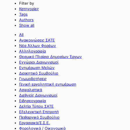
Filter by
Κατηγορίες
Tags
Authors
Show all
All
Ανακοινώσεις ΣΑΤΕ
Νέα Άλλων Φορέων
Αλληλογραφία
Θεσμικό Πλαίσιο Δημοσίων Έργων
Εγχώριοι Διαγωνισμοί
Ενημέρωση Μελών
Διοικητικό Συμβούλιο
Γνωμοδοτήσεις
Γενική εργοληπτική ενημέρωση
Ασφαλιστικά
Διεθνείς Διαγωνισμοί
Ειδησεογραφία
Δελτία Τύπου ΣΑΤΕ
Εξελεγκτική Επιτροπή
Πειθαρχικό Συμβούλιο
Εργασιακά/Σ.Σ.Ε.
Φορολογικά / Οικονομικά