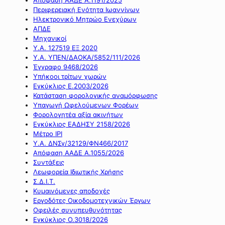
Περιφερειακή Ενότητα Ιωαννίνων
Ηλεκτρονικό Μητρώο Ενεχύρων
ΑΠΔΕ
Μηχανικοί
Υ.Α. 127519 ΕΞ 2020
Υ.Α. ΥΠΕΝ/ΔΑΟΚΑ/5852/111/2026
Έγγραφο 9468/2026
Υπήκοοι τρίτων χωρών
Εγκύκλιος Ε.2003/2026
Κατάσταση φορολογικής αναμόρφωσης
Υπαγωγή Ωφελούμενων Φορέων
Φορολογητέα αξία ακινήτων
Εγκύκλιος ΕΑΔΗΣΥ 2158/2026
Μέτρο IPI
Υ.Α. ΔΝΣγ/32129/ΦΝ466/2017
Απόφαση ΑΑΔΕ Α.1055/2026
Συντάξεις
Λεωφορεία Ιδιωτικής Χρήσης
Σ.Δ.Ι.Τ.
Κυμαινόμενες αποδοχές
Εργοδότες Οικοδομοτεχνικών Έργων
Οφειλές συνυπευθυνότητας
Εγκύκλιος Ο.3018/2026