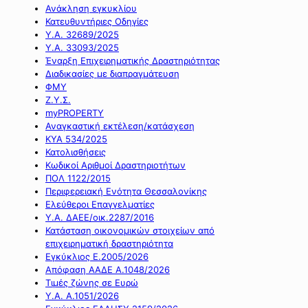
Ανάκληση εγκυκλίου
Κατευθυντήριες Οδηγίες
Υ.Α. 32689/2025
Υ.Α. 33093/2025
Έναρξη Επιχειρηματικής Δραστηριότητας
Διαδικασίες με διαπραγμάτευση
ΦΜΥ
Ζ.Υ.Σ.
myPROPERTY
Αναγκαστική εκτέλεση/κατάσχεση
ΚΥΑ 534/2025
Κατολισθήσεις
Κωδικοί Αριθμοί Δραστηριοτήτων
ΠΟΛ 1122/2015
Περιφερειακή Ενότητα Θεσσαλονίκης
Ελεύθεροι Επαγγελματίες
Υ.Α. ΔΑΕΕ/οικ.2287/2016
Κατάσταση οικονομικών στοιχείων από
επιχειρηματική δραστηριότητα
Εγκύκλιος Ε.2005/2026
Απόφαση ΑΑΔΕ Α.1048/2026
Τιμές ζώνης σε Ευρώ
Υ.Α. Α.1051/2026