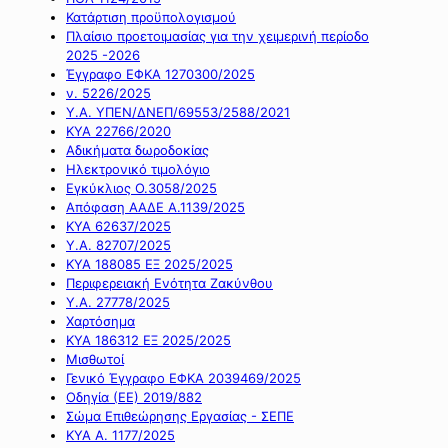
Κατάρτιση προϋπολογισμού
Πλαίσιο προετοιμασίας για την χειμερινή περίοδο
2025 -2026
Έγγραφο ΕΦΚΑ 1270300/2025
ν. 5226/2025
Υ.Α. ΥΠΕΝ/ΔΝΕΠ/69553/2588/2021
ΚΥΑ 22766/2020
Αδικήματα δωροδοκίας
Ηλεκτρονικό τιμολόγιο
Εγκύκλιος Ο.3058/2025
Απόφαση ΑΑΔΕ Α.1139/2025
ΚΥΑ 62637/2025
Υ.Α. 82707/2025
ΚΥΑ 188085 ΕΞ 2025/2025
Περιφερειακή Ενότητα Ζακύνθου
Υ.Α. 27778/2025
Χαρτόσημα
ΚΥΑ 186312 ΕΞ 2025/2025
Μισθωτοί
Γενικό Έγγραφο ΕΦΚΑ 2039469/2025
Οδηγία (ΕΕ) 2019/882
Σώμα Επιθεώρησης Εργασίας - ΣΕΠΕ
ΚΥΑ Α. 1177/2025