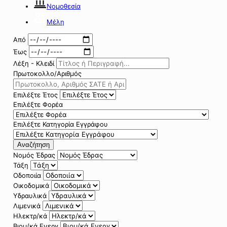
Νομοθεσία
Μέλη
Από
Έως
Λέξη - Κλειδί
Πρωτοκολλο/Αριθμός
Επιλέξτε Έτος
Επιλέξτε Φορέα
Επιλέξτε Κατηγορία Εγγράφου
Αναζήτηση
Νομός Έδρας
Τάξη
Οδοποιία
Οικοδομικά
Υδραυλικά
Λιμενικά
Ηλεκτρ/κά
Βιομ/κά Ενεργ