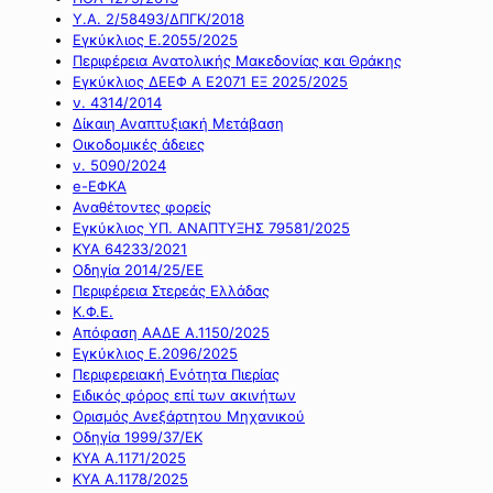
Υ.Α. 2/58493/ΔΠΓΚ/2018
Εγκύκλιος Ε.2055/2025
Περιφέρεια Ανατολικής Μακεδονίας και Θράκης
Εγκύκλιος ΔΕΕΦ Α Ε2071 ΕΞ 2025/2025
ν. 4314/2014
Δίκαιη Αναπτυξιακή Μετάβαση
Οικοδομικές άδειες
ν. 5090/2024
e-ΕΦΚΑ
Αναθέτοντες φορείς
Εγκύκλιος ΥΠ. ΑΝΑΠΤΥΞΗΣ 79581/2025
ΚΥΑ 64233/2021
Οδηγία 2014/25/ΕΕ
Περιφέρεια Στερεάς Ελλάδας
Κ.Φ.Ε.
Απόφαση ΑΑΔΕ Α.1150/2025
Εγκύκλιος Ε.2096/2025
Περιφερειακή Ενότητα Πιερίας
Ειδικός φόρος επί των ακινήτων
Ορισμός Ανεξάρτητου Μηχανικού
Οδηγία 1999/37/ΕΚ
ΚΥΑ Α.1171/2025
ΚΥΑ Α.1178/2025