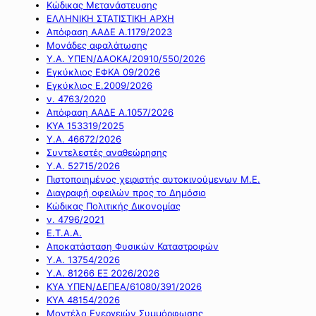
Κώδικας Μετανάστευσης
ΕΛΛΗΝΙΚΗ ΣΤΑΤΙΣΤΙΚΗ ΑΡΧΗ
Απόφαση ΑΑΔΕ Α.1179/2023
Μονάδες αφαλάτωσης
Υ.Α. ΥΠΕΝ/ΔΑΟΚΑ/20910/550/2026
Εγκύκλιος ΕΦΚΑ 09/2026
Εγκύκλιος Ε.2009/2026
ν. 4763/2020
Απόφαση ΑΑΔΕ Α.1057/2026
ΚΥΑ 153319/2025
Υ.Α. 46672/2026
Συντελεστές αναθεώρησης
Υ.Α. 52715/2026
Πιστοποιημένος χειριστής αυτοκινούμενων Μ.Ε.
Διαγραφή οφειλών προς το Δημόσιο
Κώδικας Πολιτικής Δικονομίας
ν. 4796/2021
Ε.Τ.Α.Α.
Αποκατάσταση Φυσικών Καταστροφών
Υ.Α. 13754/2026
Υ.Α. 81266 ΕΞ 2026/2026
ΚΥΑ ΥΠΕΝ/ΔΕΠΕΑ/61080/391/2026
ΚΥΑ 48154/2026
Μοντέλο Ενεργειών Συμμόρφωσης