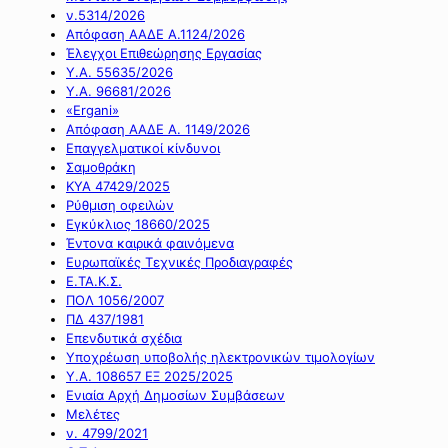
ν.5314/2026
Απόφαση ΑΑΔΕ Α.1124/2026
Έλεγχοι Επιθεώρησης Εργασίας
Υ.Α. 55635/2026
Υ.Α. 96681/2026
«Ergani»
Απόφαση ΑΑΔΕ Α. 1149/2026
Επαγγελματικοί κίνδυνοι
Σαμοθράκη
ΚΥΑ 47429/2025
Ρύθμιση οφειλών
Εγκύκλιος 18660/2025
Έντονα καιρικά φαινόμενα
Ευρωπαϊκές Τεχνικές Προδιαγραφές
Ε.ΤΑ.Κ.Σ.
ΠΟΛ 1056/2007
ΠΔ 437/1981
Επενδυτικά σχέδια
Υποχρέωση υποβολής ηλεκτρονικών τιμολογίων
Υ.Α. 108657 ΕΞ 2025/2025
Ενιαία Αρχή Δημοσίων Συμβάσεων
Μελέτες
ν. 4799/2021