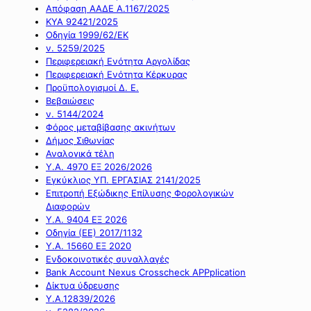
Απόφαση ΑΑΔΕ Α.1167/2025
ΚΥΑ 92421/2025
Οδηγία 1999/62/ΕΚ
ν. 5259/2025
Περιφερειακή Ενότητα Αργολίδας
Περιφερειακή Ενότητα Κέρκυρας
Προϋπολογισμοί Δ. Ε.
Βεβαιώσεις
ν. 5144/2024
Φόρος μεταβίβασης ακινήτων
Δήμος Σιθωνίας
Αναλογικά τέλη
Υ.Α. 4970 ΕΞ 2026/2026
Εγκύκλιος ΥΠ. ΕΡΓΑΣΙΑΣ 2141/2025
Επιτροπή Εξώδικης Επίλυσης Φορολογικών
Διαφορών
Υ.Α. 9404 ΕΞ 2026
Οδηγία (ΕΕ) 2017/1132
Υ.Α. 15660 ΕΞ 2020
Ενδοκοινοτικές συναλλαγές
Bank Account Nexus Crosscheck APPplication
Δίκτυα ύδρευσης
Υ.Α.12839/2026