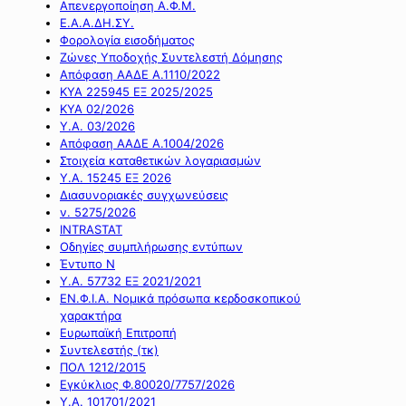
Απενεργοποίηση Α.Φ.Μ.
Ε.Α.Α.ΔΗ.ΣΥ.
Φορολογία εισοδήματος
Ζώνες Υποδοχής Συντελεστή Δόμησης
Απόφαση ΑΑΔΕ Α.1110/2022
ΚΥΑ 225945 ΕΞ 2025/2025
ΚΥΑ 02/2026
Υ.Α. 03/2026
Απόφαση ΑΑΔΕ Α.1004/2026
Στοιχεία καταθετικών λογαριασμών
Υ.Α. 15245 ΕΞ 2026
Διασυνοριακές συγχωνεύσεις
ν. 5275/2026
INTRASTAT
Οδηγίες συμπλήρωσης εντύπων
Έντυπο Ν
Υ.Α. 57732 ΕΞ 2021/2021
ΕΝ.Φ.Ι.Α. Νομικά πρόσωπα κερδοσκοπικού
χαρακτήρα
Ευρωπαϊκή Επιτροπή
Συντελεστής (τκ)
ΠΟΛ 1212/2015
Εγκύκλιος Φ.80020/7757/2026
Υ.Α. 101701/2021