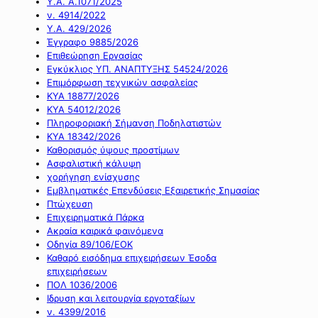
Υ.Α. Α.1071/2025
ν. 4914/2022
Υ.Α. 429/2026
Έγγραφο 9885/2026
Επιθεώρηση Εργασίας
Εγκύκλιος ΥΠ. ΑΝΑΠΤΥΞΗΣ 54524/2026
Επιμόρφωση τεχνικών ασφαλείας
ΚΥΑ 18877/2026
ΚΥΑ 54012/2026
Πληροφοριακή Σήμανση Ποδηλατιστών
ΚΥΑ 18342/2026
Καθορισμός ύψους προστίμων
Ασφαλιστική κάλυψη
χορήγηση ενίσχυσης
Εμβληματικές Επενδύσεις Εξαιρετικής Σημασίας
Πτώχευση
Επιχειρηματικά Πάρκα
Ακραία καιρικά φαινόμενα
Οδηγία 89/106/ΕΟΚ
Καθαρό εισόδημα επιχειρήσεων Έσοδα
επιχειρήσεων
ΠΟΛ 1036/2006
Ιδρυση και λειτουργία εργοταξίων
ν. 4399/2016