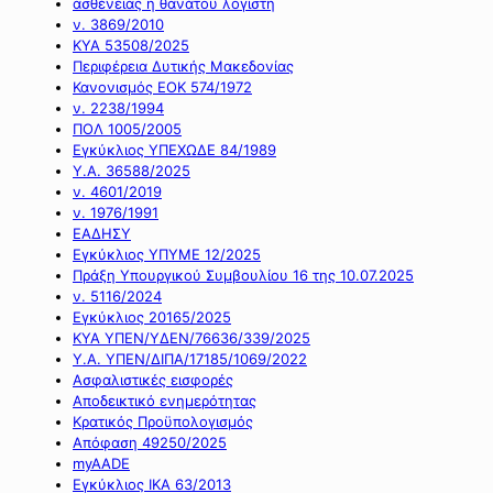
ασθένειας ή θανάτου λογιστή
ν. 3869/2010
ΚΥΑ 53508/2025
Περιφέρεια Δυτικής Μακεδονίας
Κανονισμός ΕΟΚ 574/1972
ν. 2238/1994
ΠΟΛ 1005/2005
Εγκύκλιος ΥΠΕΧΩΔΕ 84/1989
Υ.Α. 36588/2025
ν. 4601/2019
ν. 1976/1991
ΕΑΔΗΣΥ
Εγκύκλιος ΥΠΥΜΕ 12/2025
Πράξη Υπουργικού Συμβουλίου 16 της 10.07.2025
ν. 5116/2024
Εγκύκλιος 20165/2025
ΚΥΑ ΥΠΕΝ/ΥΔΕΝ/76636/339/2025
Υ.Α. ΥΠΕΝ/ΔΙΠΑ/17185/1069/2022
Ασφαλιστικές εισφορές
Αποδεικτικό ενημερότητας
Κρατικός Προϋπολογισμός
Απόφαση 49250/2025
myAADE
Εγκύκλιος ΙΚΑ 63/2013