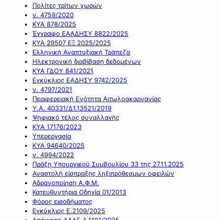
Πολίτες τρίτων χωρών
ν. 4759/2020
ΚΥΑ 878/2025
Έγγραφο ΕΑΑΔΗΣΥ 8822/2025
ΚΥΑ 29507 ΕΞ 2025/2025
Ελληνική Αναπτυξιακή Τράπεζα
Ηλεκτρονική διαβίβαση δεδομένων
ΚΥΑ ΓΔΟΥ 841/2021
Εγκύκλιος ΕΑΔΗΣΥ 9742/2025
ν. 4797/2021
Περιφερειακή Ενότητα Αιτωλοακαρνανίας
Υ.Α. 40331/Δ1.13521/2019
Ψηφιακό τέλος συναλλαγής
ΚΥΑ 17176/2023
Υπερεργασία
ΚΥΑ 94640/2025
ν. 4994/2022
Πράξη Υπουργικού Συμβουλίου 33 της 27.11.2025
Αναστολή είσπραξης ληξιπρόθεσμων οφειλών
Αδρανοποίηση Α.Φ.Μ.
Κατευθυντήρια Οδηγία 01/2013
Φόρος εισοδήματος
Εγκύκλιος Ε.2109/2025
Απόφαση ΑΑΔΕ Α.1191/2025