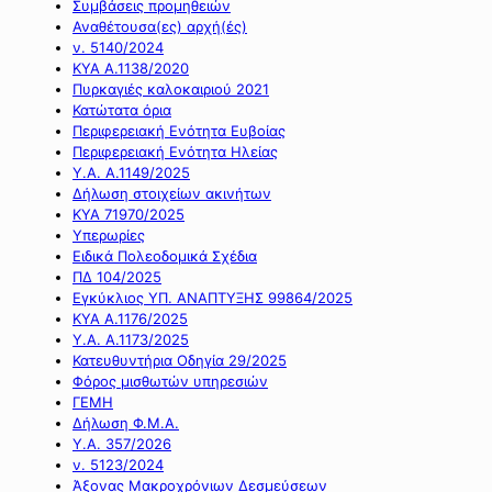
Συμβάσεις προμηθειών
Αναθέτουσα(ες) αρχή(ές)
ν. 5140/2024
ΚΥΑ Α.1138/2020
Πυρκαγιές καλοκαιριού 2021
Κατώτατα όρια
Περιφερειακή Ενότητα Ευβοίας
Περιφερειακή Ενότητα Ηλείας
Υ.Α. Α.1149/2025
Δήλωση στοιχείων ακινήτων
ΚΥΑ 71970/2025
Υπερωρίες
Ειδικά Πολεοδομικά Σχέδια
ΠΔ 104/2025
Εγκύκλιος ΥΠ. ΑΝΑΠΤΥΞΗΣ 99864/2025
ΚΥΑ Α.1176/2025
Υ.Α. Α.1173/2025
Κατευθυντήρια Οδηγία 29/2025
Φόρος μισθωτών υπηρεσιών
ΓΕΜΗ
Δήλωση Φ.Μ.Α.
Υ.Α. 357/2026
ν. 5123/2024
Άξονας Μακροχρόνιων Δεσμεύσεων