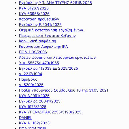
Εγκύκλιος ΥΠ. ΑΝΑΠΤΥΞΗΣ 62618/2026
ΚΥΑ 61267/2026
ΚΥΑ 63958/2026
παράταση προθεσμιών
Εγκύκλιος Ε.2041/2025
Θερμική καταπόνηση εργαζομένων
Περιφερειακή Ενότητα Κοζάνης
Κοινωνική ασφάλιση
Κανονισμός Ασφάλισης ΙΚΑ
ΠΟΛ 1139/2006
Άδειες ίδρυσης και λειτουργίας εργοταξίων
Υ.Α. 55575/Ι.479/1965
Εγκύκλιος 112033 ΕΞ 2025/2025
ν. 2217/1994
Παράβολο
ν. 5209/2025
Πράξη Υπουργικού Συμβουλίου 16 της 31.05.2021
ΚΥΑ Α.1091/2025
Εγκύκλιος 20041/2025
ΚΥΑ 1973/2025
ΚΥΑ ΥΠΕΝ/ΔΙΠΑ/82255/5190/2025
DANIEL
ΚΥΑ Α.1162/2023
ΠΟΛ 1124/2015