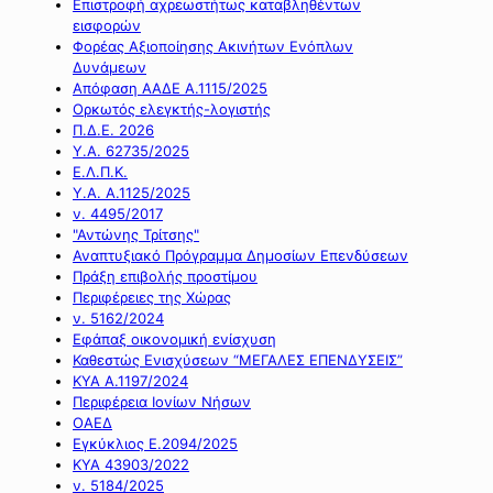
Επιστροφή αχρεωστήτως καταβληθέντων
εισφορών
Φορέας Αξιοποίησης Ακινήτων Ενόπλων
Δυνάμεων
Απόφαση ΑΑΔΕ Α.1115/2025
Ορκωτός ελεγκτής-λογιστής
Π.Δ.Ε. 2026
Υ.Α. 62735/2025
Ε.Λ.Π.Κ.
Υ.Α. Α.1125/2025
ν. 4495/2017
"Αντώνης Τρίτσης"
Αναπτυξιακό Πρόγραμμα Δημοσίων Επενδύσεων
Πράξη επιβολής προστίμου
Περιφέρειες της Χώρας
ν. 5162/2024
Εφάπαξ οικονομική ενίσχυση
Καθεστώς Ενισχύσεων “ΜΕΓΑΛΕΣ ΕΠΕΝΔΥΣΕΙΣ”
ΚΥΑ Α.1197/2024
Περιφέρεια Ιονίων Νήσων
ΟΑΕΔ
Εγκύκλιος Ε.2094/2025
ΚΥΑ 43903/2022
ν. 5184/2025