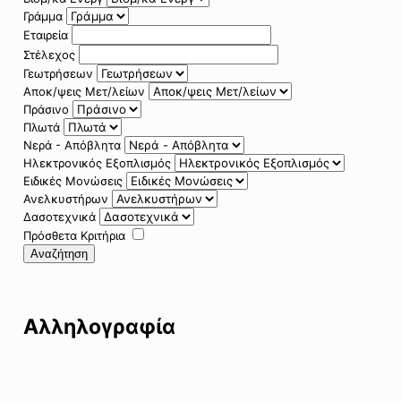
Γράμμα
Εταιρεία
Στέλεχος
Γεωτρήσεων
Αποκ/ψεις Μετ/λείων
Πράσινο
Πλωτά
Νερά - Απόβλητα
Ηλεκτρονικός Εξοπλισμός
Ειδικές Μονώσεις
Ανελκυστήρων
Δασοτεχνικά
Πρόσθετα Κριτήρια
Αναζήτηση
Αλληλογραφία