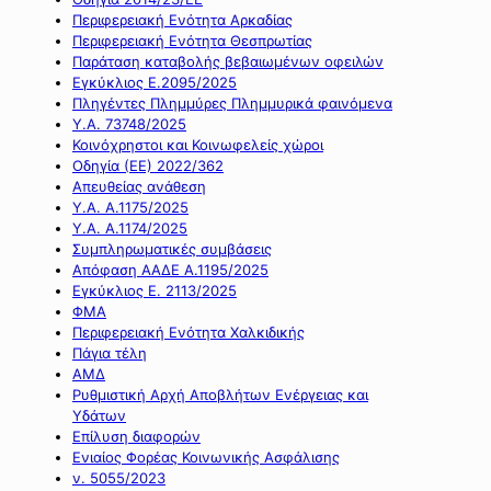
Περιφερειακή Ενότητα Αρκαδίας
Περιφερειακή Ενότητα Θεσπρωτίας
Παράταση καταβολής βεβαιωμένων οφειλών
Εγκύκλιος Ε.2095/2025
Πληγέντες Πλημμύρες Πλημμυρικά φαινόμενα
Υ.Α. 73748/2025
Κοινόχρηστοι και Κοινωφελείς χώροι
Οδηγία (ΕΕ) 2022/362
Απευθείας ανάθεση
Υ.Α. Α.1175/2025
Υ.Α. Α.1174/2025
Συμπληρωματικές συμβάσεις
Απόφαση ΑΑΔΕ Α.1195/2025
Εγκύκλιος Ε. 2113/2025
ΦΜΑ
Περιφερειακή Ενότητα Χαλκιδικής
Πάγια τέλη
ΑΜΔ
Ρυθμιστική Αρχή Αποβλήτων Ενέργειας και
Υδάτων
Επίλυση διαφορών
Ενιαίος Φορέας Κοινωνικής Ασφάλισης
ν. 5055/2023