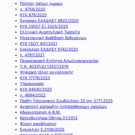
Πολίτες τρίτων χωρών
ν. 4759/2020
ΚΥΑ 878/2025
Έγγραφο ΕΑΑΔΗΣΥ 8822/2025
ΚΥΑ 29507 ΕΞ 2025/2025
Ελληνική Αναπτυξιακή Τράπεζα
Ηλεκτρονική διαβίβαση δεδομένων
ΚΥΑ ΓΔΟΥ 841/2021
Εγκύκλιος ΕΑΔΗΣΥ 9742/2025
ν. 4797/2021
Περιφερειακή Ενότητα Αιτωλοακαρνανίας
Υ.Α. 40331/Δ1.13521/2019
Ψηφιακό τέλος συναλλαγής
ΚΥΑ 17176/2023
Υπερεργασία
ΚΥΑ 94640/2025
ν. 4994/2022
Πράξη Υπουργικού Συμβουλίου 33 της 27.11.2025
Αναστολή είσπραξης ληξιπρόθεσμων οφειλών
Αδρανοποίηση Α.Φ.Μ.
Κατευθυντήρια Οδηγία 01/2013
Φόρος εισοδήματος
Εγκύκλιος Ε.2109/2025
Απόφαση ΑΑΔΕ Α.1191/2025