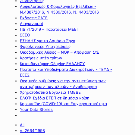
Συναντήσεις
Ασφαλιστικές & Φορολογικές Εξελίξεις -
Ν.4387/2016, Ν.4389/2016, Ν. 4403/2016
Εκδόσεις ΣΑΤΕ
Διαγωνισμοί
ΠΔ 71/2019 – Παρατάσεις ΜΕΕΠ
ΣΕΕΟ
ΕΣΗΔΗΣ για τα Δημόσια Έργα
Φορολογικές Υποχρεώσεις
Οικοδομικές Άδειες – ΝΟΚ – Απόφαση ΣτΕ
Κρατήσεις υπέρ τρίτων
Κατευθυντήριες Οδηγίες ΕΑΑΔΗΣΥ
Πρότυπα και Υποδείγματα Διακηρύξεων - ΤΕΥΔ -
ΕΕΕΣ
Θεσμικές ρυθμίσεις για την αντιμετώπιση των
ανατιμήσεων των υλικών - Αναθεώρηση
Χρηματοδοτικά Εργαλεία ΤΜΕΔΕ
ΕΛΟΤ: Σχέδια ΕΤΕΠ σε δημόσια κρίση
Κορωνοϊός (COVID-19) και Επιχειρηματικότητα
Your Data Stories
All
ν. 2664/1998