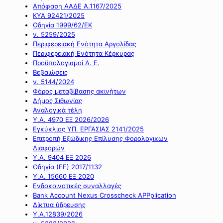
Απόφαση ΑΑΔΕ Α.1167/2025
ΚΥΑ 92421/2025
Οδηγία 1999/62/ΕΚ
ν. 5259/2025
Περιφερειακή Ενότητα Αργολίδας
Περιφερειακή Ενότητα Κέρκυρας
Προϋπολογισμοί Δ. Ε.
Βεβαιώσεις
ν. 5144/2024
Φόρος μεταβίβασης ακινήτων
Δήμος Σιθωνίας
Αναλογικά τέλη
Υ.Α. 4970 ΕΞ 2026/2026
Εγκύκλιος ΥΠ. ΕΡΓΑΣΙΑΣ 2141/2025
Επιτροπή Εξώδικης Επίλυσης Φορολογικών
Διαφορών
Υ.Α. 9404 ΕΞ 2026
Οδηγία (ΕΕ) 2017/1132
Υ.Α. 15660 ΕΞ 2020
Ενδοκοινοτικές συναλλαγές
Bank Account Nexus Crosscheck APPplication
Δίκτυα ύδρευσης
Υ.Α.12839/2026