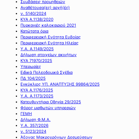
Συμβάσεις προμηθειών
Αναθέτουσα(ες) αρχή(ές)
ν. 5140/2024
ΚΥΑ Α.1138/2020
Πυρκαγιές καλοκαιριού 2021
Κατώτατα όρια
Περιφερειακή Ενότητα Ευβοίας
Περιφερειακή Ενότητα Ηλείας
Υ.Α. Α.1149/2025
Δήλωση στοιχείων ακινήτων
ΚΥΑ 71970/2025
Υπερωρίες
Ειδικά Πολεοδομικά Σχέδια
ΠΔ 104/2025
Εγκύκλιος ΥΠ. ΑΝΑΠΤΥΞΗΣ 99864/2025
ΚΥΑ Α.1176/2025
Υ.Α. Α.1173/2025
Κατευθυντήρια Οδηγία 29/2025
Φόρος μισθωτών υπηρεσιών
ΓΕΜΗ
Δήλωση Φ.Μ.Α.
Υ.Α. 357/2026
ν. 5123/2024
Άξονας Μακροχρόνιων Δεσμεύσεων