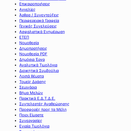
Επικαιροποιήσεις
Αγγελίες
Άρθρα / Συνεντεύξεις
Περιφερειακά Γραφεία
Γενικές Συνελεύσεις
Ασφαλιστικά Ενημέρωση
ΕΤΕΠ
Νομοθεσία
Δημοπρατήσεις
Νομοθεσία PDF
Δημόσια Έργα
Αναλυτικά Τιμολόγια
Διοικητικά Συμβούλια
Λοιπά θέματα
Τομείς Δράσης
Σεμινάρια
Βήμα Μελών
Πρακτικά Ε.Δ.Τ.Δ.Ε.
Συντελεστές Αναθεώρησης
Προσφορές προς τα Μέλη
Ποιοι Είμαστε
Συνεργασίες
Ενιαία Τιμολόγια