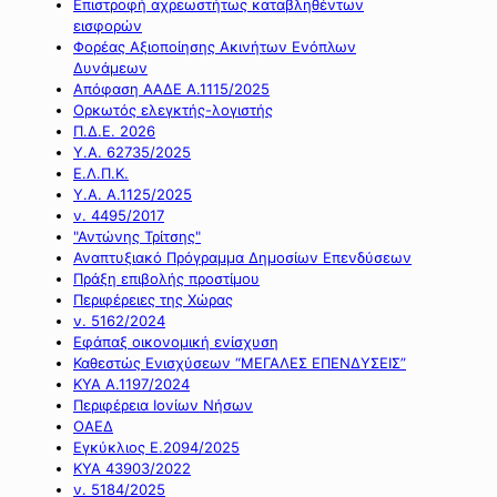
Επιστροφή αχρεωστήτως καταβληθέντων
εισφορών
Φορέας Αξιοποίησης Ακινήτων Ενόπλων
Δυνάμεων
Απόφαση ΑΑΔΕ Α.1115/2025
Ορκωτός ελεγκτής-λογιστής
Π.Δ.Ε. 2026
Υ.Α. 62735/2025
Ε.Λ.Π.Κ.
Υ.Α. Α.1125/2025
ν. 4495/2017
"Αντώνης Τρίτσης"
Αναπτυξιακό Πρόγραμμα Δημοσίων Επενδύσεων
Πράξη επιβολής προστίμου
Περιφέρειες της Χώρας
ν. 5162/2024
Εφάπαξ οικονομική ενίσχυση
Καθεστώς Ενισχύσεων “ΜΕΓΑΛΕΣ ΕΠΕΝΔΥΣΕΙΣ”
ΚΥΑ Α.1197/2024
Περιφέρεια Ιονίων Νήσων
ΟΑΕΔ
Εγκύκλιος Ε.2094/2025
ΚΥΑ 43903/2022
ν. 5184/2025