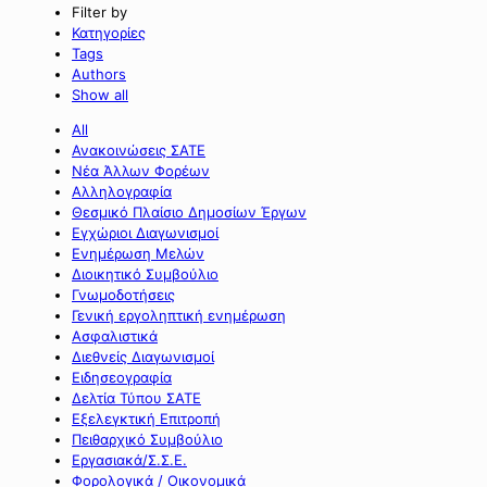
Filter by
Κατηγορίες
Tags
Authors
Show all
All
Ανακοινώσεις ΣΑΤΕ
Νέα Άλλων Φορέων
Αλληλογραφία
Θεσμικό Πλαίσιο Δημοσίων Έργων
Εγχώριοι Διαγωνισμοί
Ενημέρωση Μελών
Διοικητικό Συμβούλιο
Γνωμοδοτήσεις
Γενική εργοληπτική ενημέρωση
Ασφαλιστικά
Διεθνείς Διαγωνισμοί
Ειδησεογραφία
Δελτία Τύπου ΣΑΤΕ
Εξελεγκτική Επιτροπή
Πειθαρχικό Συμβούλιο
Εργασιακά/Σ.Σ.Ε.
Φορολογικά / Οικονομικά