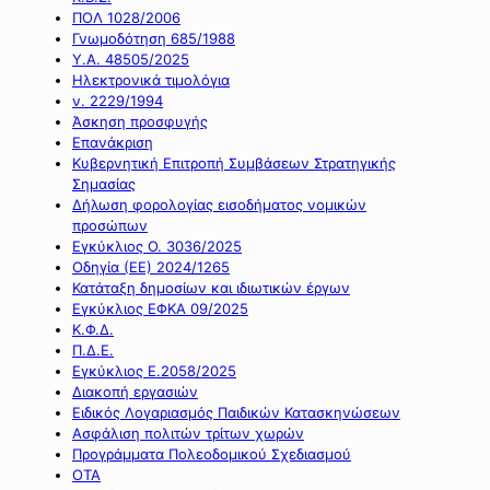
ΠΟΛ 1028/2006
Γνωμοδότηση 685/1988
Υ.Α. 48505/2025
Ηλεκτρονικά τιμολόγια
ν. 2229/1994
Άσκηση προσφυγής
Επανάκριση
Κυβερνητική Επιτροπή Συμβάσεων Στρατηγικής
Σημασίας
Δήλωση φορολογίας εισοδήματος νομικών
προσώπων
Εγκύκλιος Ο. 3036/2025
Οδηγία (ΕΕ) 2024/1265
Κατάταξη δημοσίων και ιδιωτικών έργων
Εγκύκλιος ΕΦΚΑ 09/2025
Κ.Φ.Δ.
Π.Δ.Ε.
Εγκύκλιος Ε.2058/2025
Διακοπή εργασιών
Ειδικός Λογαριασμός Παιδικών Κατασκηνώσεων
Ασφάλιση πολιτών τρίτων χωρών
Προγράμματα Πολεοδομικού Σχεδιασμού
ΟΤΑ