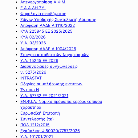
Απενεργοποίηση Α.Φ.Μ.
Ε.Α.Α.ΔΗ.ΣΥ.
Φορολογία εισοδήματος
Ζώνες Υποδοχής Συντελεστή Δόμησης
Απόφαση ΑΑΔΕ Α.1110/2022
ΚΥΑ 225945 ΕΞ 2025/2025
ΚΥΑ 02/2026
Υ.Α. 03/2026
Απόφαση ΑΑΔΕ Α.1004/2026
Στοιχεία καταθετικών λογαριασμών
Υ.Α. 15245 ΕΞ 2026
Διασυνοριακές συγχωνεύσεις
ν. 5275/2026
INTRASTAT
Οδηγίες συμπλήρωσης εντύπων
Έντυπο Ν
Υ.Α. 57732 ΕΞ 2021/2021
ΕΝ.Φ.Ι.Α. Νομικά πρόσωπα κερδοσκοπικού
χαρακτήρα
Ευρωπαϊκή Επιτροπή
Συντελεστής (τκ)
ΠΟΛ 1212/2015
Εγκύκλιος Φ.80020/7757/2026
Υ.Α. 101701/2021