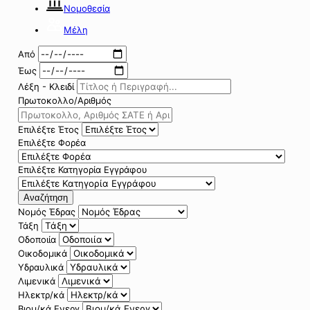
Νομοθεσία
Μέλη
Από
Έως
Λέξη - Κλειδί
Πρωτοκολλο/Αριθμός
Επιλέξτε Έτος
Επιλέξτε Φορέα
Επιλέξτε Κατηγορία Εγγράφου
Αναζήτηση
Νομός Έδρας
Τάξη
Οδοποιία
Οικοδομικά
Υδραυλικά
Λιμενικά
Ηλεκτρ/κά
Βιομ/κά Ενεργ