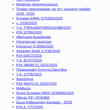
Κατάρτιση προϋπολογισμού
Πλαίσιο προετοιμασίας για την χειμερινή περίοδο
2025 -2026
Έγγραφο ΕΦΚΑ 1270300/2025
ν. 5226/2025
Υ.Α. ΥΠΕΝ/ΔΝΕΠ/69553/2588/2021
ΚΥΑ 22766/2020
Αδικήματα δωροδοκίας
Ηλεκτρονικό τιμολόγιο
Εγκύκλιος Ο.3058/2025
Απόφαση ΑΑΔΕ Α.1139/2025
ΚΥΑ 62637/2025
Υ.Α. 82707/2025
ΚΥΑ 188085 ΕΞ 2025/2025
Περιφερειακή Ενότητα Ζακύνθου
Υ.Α. 27778/2025
Χαρτόσημα
ΚΥΑ 186312 ΕΞ 2025/2025
Μισθωτοί
Γενικό Έγγραφο ΕΦΚΑ 2039469/2025
Οδηγία (ΕΕ) 2019/882
Σώμα Επιθεώρησης Εργασίας - ΣΕΠΕ
ΚΥΑ Α. 1177/2025