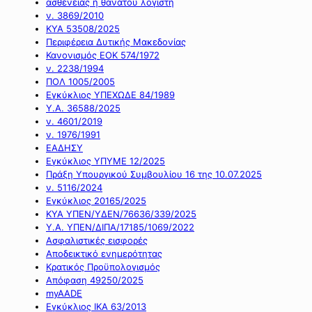
ασθένειας ή θανάτου λογιστή
ν. 3869/2010
ΚΥΑ 53508/2025
Περιφέρεια Δυτικής Μακεδονίας
Κανονισμός ΕΟΚ 574/1972
ν. 2238/1994
ΠΟΛ 1005/2005
Εγκύκλιος ΥΠΕΧΩΔΕ 84/1989
Υ.Α. 36588/2025
ν. 4601/2019
ν. 1976/1991
ΕΑΔΗΣΥ
Εγκύκλιος ΥΠΥΜΕ 12/2025
Πράξη Υπουργικού Συμβουλίου 16 της 10.07.2025
ν. 5116/2024
Εγκύκλιος 20165/2025
ΚΥΑ ΥΠΕΝ/ΥΔΕΝ/76636/339/2025
Υ.Α. ΥΠΕΝ/ΔΙΠΑ/17185/1069/2022
Ασφαλιστικές εισφορές
Αποδεικτικό ενημερότητας
Κρατικός Προϋπολογισμός
Απόφαση 49250/2025
myAADE
Εγκύκλιος ΙΚΑ 63/2013