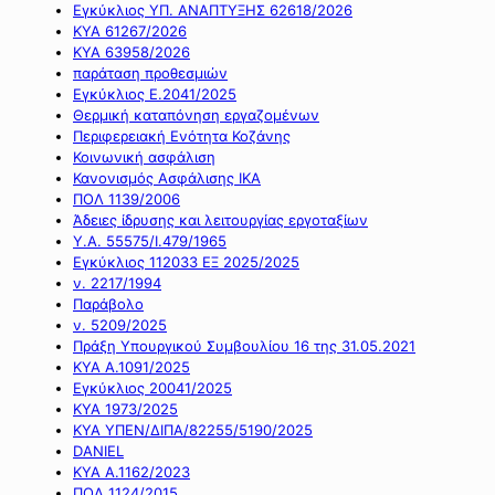
Εγκύκλιος ΥΠ. ΑΝΑΠΤΥΞΗΣ 62618/2026
ΚΥΑ 61267/2026
ΚΥΑ 63958/2026
παράταση προθεσμιών
Εγκύκλιος Ε.2041/2025
Θερμική καταπόνηση εργαζομένων
Περιφερειακή Ενότητα Κοζάνης
Κοινωνική ασφάλιση
Κανονισμός Ασφάλισης ΙΚΑ
ΠΟΛ 1139/2006
Άδειες ίδρυσης και λειτουργίας εργοταξίων
Υ.Α. 55575/Ι.479/1965
Εγκύκλιος 112033 ΕΞ 2025/2025
ν. 2217/1994
Παράβολο
ν. 5209/2025
Πράξη Υπουργικού Συμβουλίου 16 της 31.05.2021
ΚΥΑ Α.1091/2025
Εγκύκλιος 20041/2025
ΚΥΑ 1973/2025
ΚΥΑ ΥΠΕΝ/ΔΙΠΑ/82255/5190/2025
DANIEL
ΚΥΑ Α.1162/2023
ΠΟΛ 1124/2015