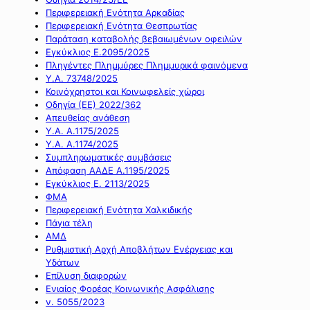
Περιφερειακή Ενότητα Αρκαδίας
Περιφερειακή Ενότητα Θεσπρωτίας
Παράταση καταβολής βεβαιωμένων οφειλών
Εγκύκλιος Ε.2095/2025
Πληγέντες Πλημμύρες Πλημμυρικά φαινόμενα
Υ.Α. 73748/2025
Κοινόχρηστοι και Κοινωφελείς χώροι
Οδηγία (ΕΕ) 2022/362
Απευθείας ανάθεση
Υ.Α. Α.1175/2025
Υ.Α. Α.1174/2025
Συμπληρωματικές συμβάσεις
Απόφαση ΑΑΔΕ Α.1195/2025
Εγκύκλιος Ε. 2113/2025
ΦΜΑ
Περιφερειακή Ενότητα Χαλκιδικής
Πάγια τέλη
ΑΜΔ
Ρυθμιστική Αρχή Αποβλήτων Ενέργειας και
Υδάτων
Επίλυση διαφορών
Ενιαίος Φορέας Κοινωνικής Ασφάλισης
ν. 5055/2023