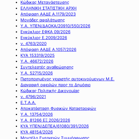
Κώδικας Μετανάστευσης
ΕΛΛΗΝΙΚΗ ΣΤΑΤΙΣΤΙΚΗ ΑΡΧΗ
Απόφαση ΑΑΔΕ Α.1179/2023
Μονάδες αφαλάτωσης
Υ.Α. ΥΠΕΝ/ΔΑΟΚΑ/20910/550/2026
Εγκύκλιος ΕΦΚΑ 09/2026
Εγκύκλιος Ε.2009/2026
ν. 4763/2020
Απόφαση ΑΑΔΕ Α.1057/2026
ΚΥΑ 153319/2025
Υ.Α. 46672/2026
Συντελεστές αναθεώρησης
Υ.Α. 52715/2026
Πιστοποιημένος χειριστής αυτοκινούμενων Μ.Ε.
Διαγραφή οφειλών προς το Δημόσιο
Κώδικας Πολιτικής Δικονομίας
ν. 4796/2021
Ε.Τ.Α.Α.
Αποκατάσταση Φυσικών Καταστροφών
Υ.Α. 13754/2026
Υ.Α. 81266 ΕΞ 2026/2026
ΚΥΑ ΥΠΕΝ/ΔΕΠΕΑ/61080/391/2026
ΚΥΑ 48154/2026
Μοντέλο Ενεργειών Συμμόρφωσης