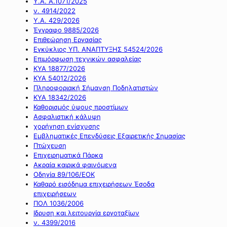
Υ.Α. Α.1071/2025
ν. 4914/2022
Υ.Α. 429/2026
Έγγραφο 9885/2026
Επιθεώρηση Εργασίας
Εγκύκλιος ΥΠ. ΑΝΑΠΤΥΞΗΣ 54524/2026
Επιμόρφωση τεχνικών ασφαλείας
ΚΥΑ 18877/2026
ΚΥΑ 54012/2026
Πληροφοριακή Σήμανση Ποδηλατιστών
ΚΥΑ 18342/2026
Καθορισμός ύψους προστίμων
Ασφαλιστική κάλυψη
χορήγηση ενίσχυσης
Εμβληματικές Επενδύσεις Εξαιρετικής Σημασίας
Πτώχευση
Επιχειρηματικά Πάρκα
Ακραία καιρικά φαινόμενα
Οδηγία 89/106/ΕΟΚ
Καθαρό εισόδημα επιχειρήσεων Έσοδα
επιχειρήσεων
ΠΟΛ 1036/2006
Ιδρυση και λειτουργία εργοταξίων
ν. 4399/2016