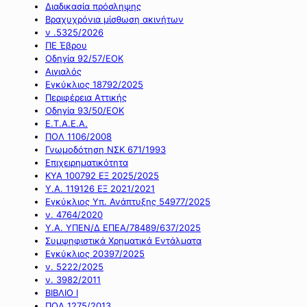
Διαδικασία πρόσληψης
Βραχυχρόνια μίσθωση ακινήτων
ν .5325/2026
ΠΕ Έβρου
Οδηγία 92/57/ΕΟΚ
Αιγιαλός
Εγκύκλιος 18792/2025
Περιφέρεια Αττικής
Οδηγία 93/50/ΕΟΚ
Ε.Τ.Α.Ε.Α.
ΠΟΛ 1106/2008
Γνωμοδότηση ΝΣΚ 671/1993
Επιχειρηματικότητα
ΚΥΑ 100792 ΕΞ 2025/2025
Υ.Α. 119126 ΕΞ 2021/2021
Εγκύκλιος Υπ. Ανάπτυξης 54977/2025
ν. 4764/2020
Υ.Α. ΥΠΕΝ/Δ ΕΠΕΑ/78489/637/2025
Συμψηφιστικά Χρηματικά Εντάλματα
Εγκύκλιος 20397/2025
ν. 5222/2025
ν. 3982/2011
ΒΙΒΛΙΟ Ι
ΠΟΛ 1275/2013