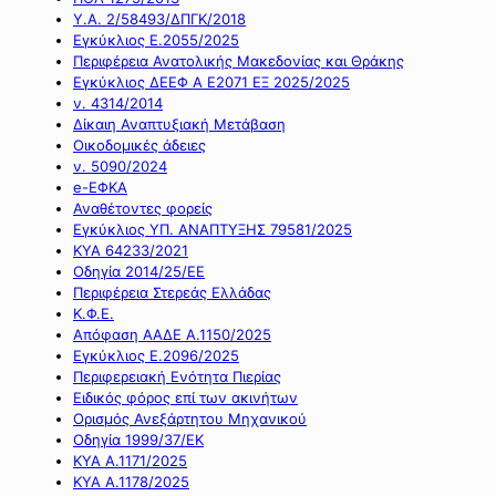
Υ.Α. 2/58493/ΔΠΓΚ/2018
Εγκύκλιος Ε.2055/2025
Περιφέρεια Ανατολικής Μακεδονίας και Θράκης
Εγκύκλιος ΔΕΕΦ Α Ε2071 ΕΞ 2025/2025
ν. 4314/2014
Δίκαιη Αναπτυξιακή Μετάβαση
Οικοδομικές άδειες
ν. 5090/2024
e-ΕΦΚΑ
Αναθέτοντες φορείς
Εγκύκλιος ΥΠ. ΑΝΑΠΤΥΞΗΣ 79581/2025
ΚΥΑ 64233/2021
Οδηγία 2014/25/ΕΕ
Περιφέρεια Στερεάς Ελλάδας
Κ.Φ.Ε.
Απόφαση ΑΑΔΕ Α.1150/2025
Εγκύκλιος Ε.2096/2025
Περιφερειακή Ενότητα Πιερίας
Ειδικός φόρος επί των ακινήτων
Ορισμός Ανεξάρτητου Μηχανικού
Οδηγία 1999/37/ΕΚ
ΚΥΑ Α.1171/2025
ΚΥΑ Α.1178/2025