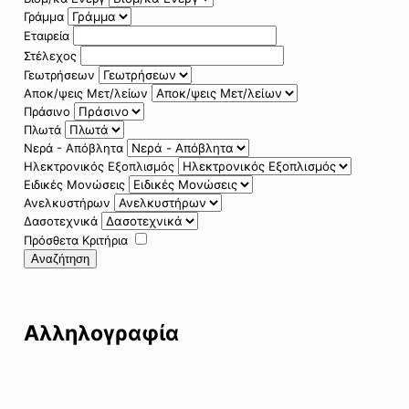
Γράμμα
Εταιρεία
Στέλεχος
Γεωτρήσεων
Αποκ/ψεις Μετ/λείων
Πράσινο
Πλωτά
Νερά - Απόβλητα
Ηλεκτρονικός Εξοπλισμός
Ειδικές Μονώσεις
Ανελκυστήρων
Δασοτεχνικά
Πρόσθετα Κριτήρια
Αναζήτηση
Αλληλογραφία