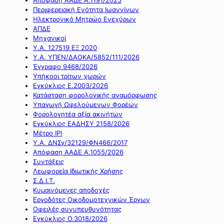
Περιφερειακή Ενότητα Ιωαννίνων
Ηλεκτρονικό Μητρώο Ενεχύρων
ΑΠΔΕ
Μηχανικοί
Υ.Α. 127519 ΕΞ 2020
Υ.Α. ΥΠΕΝ/ΔΑΟΚΑ/5852/111/2026
Έγγραφο 9468/2026
Υπήκοοι τρίτων χωρών
Εγκύκλιος Ε.2003/2026
Κατάσταση φορολογικής αναμόρφωσης
Υπαγωγή Ωφελούμενων Φορέων
Φορολογητέα αξία ακινήτων
Εγκύκλιος ΕΑΔΗΣΥ 2158/2026
Μέτρο IPI
Υ.Α. ΔΝΣγ/32129/ΦΝ466/2017
Απόφαση ΑΑΔΕ Α.1055/2026
Συντάξεις
Λεωφορεία Ιδιωτικής Χρήσης
Σ.Δ.Ι.Τ.
Κυμαινόμενες αποδοχές
Εργοδότες Οικοδομοτεχνικών Έργων
Οφειλές συνυπευθυνότητας
Εγκύκλιος Ο.3018/2026