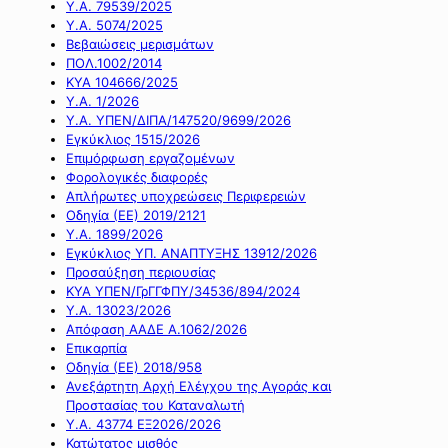
Υ.Α. 79539/2025
Υ.Α. 5074/2025
Βεβαιώσεις μερισμάτων
ΠΟΛ.1002/2014
ΚΥΑ 104666/2025
Υ.Α. 1/2026
Υ.Α. ΥΠΕΝ/ΔΙΠΑ/147520/9699/2026
Εγκύκλιος 1515/2026
Επιμόρφωση εργαζομένων
Φορολογικές διαφορές
Απλήρωτες υποχρεώσεις Περιφερειών
Οδηγία (ΕΕ) 2019/2121
Υ.Α. 1899/2026
Εγκύκλιος ΥΠ. ΑΝΑΠΤΥΞΗΣ 13912/2026
Προσαύξηση περιουσίας
ΚΥΑ ΥΠΕΝ/ΓρΓΓΦΠΥ/34536/894/2024
Υ.Α. 13023/2026
Απόφαση ΑΑΔΕ Α.1062/2026
Επικαρπία
Οδηγία (ΕΕ) 2018/958
Ανεξάρτητη Αρχή Ελέγχου της Αγοράς και
Προστασίας του Καταναλωτή
Υ.Α. 43774 ΕΞ2026/2026
Κατώτατος μισθός