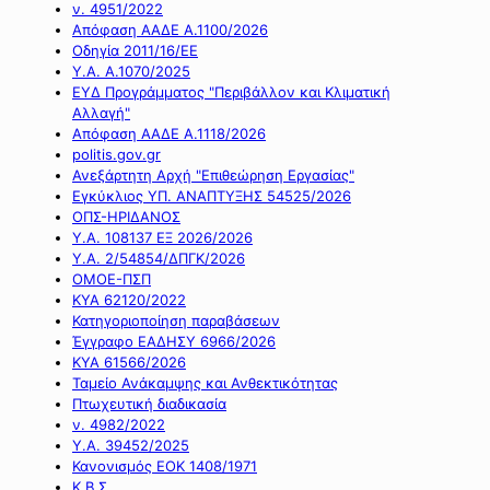
ν. 4951/2022
Απόφαση ΑΑΔΕ Α.1100/2026
Οδηγία 2011/16/ΕΕ
Υ.Α. Α.1070/2025
ΕΥΔ Προγράμματος "Περιβάλλον και Κλιματική
Αλλαγή"
Απόφαση ΑΑΔΕ Α.1118/2026
politis.gov.gr
Ανεξάρτητη Αρχή "Επιθεώρηση Εργασίας"
Εγκύκλιος ΥΠ. ΑΝΑΠΤΥΞΗΣ 54525/2026
ΟΠΣ-ΗΡΙΔΑΝΟΣ
Υ.Α. 108137 ΕΞ 2026/2026
Υ.Α. 2/54854/ΔΠΓΚ/2026
ΟΜΟΕ-ΠΣΠ
ΚΥΑ 62120/2022
Κατηγοριοποίηση παραβάσεων
Έγγραφο ΕΑΔΗΣΥ 6966/2026
ΚΥΑ 61566/2026
Ταμείο Ανάκαμψης και Ανθεκτικότητας
Πτωχευτική διαδικασία
ν. 4982/2022
Υ.Α. 39452/2025
Κανονισμός ΕΟΚ 1408/1971
Κ.Β.Σ.