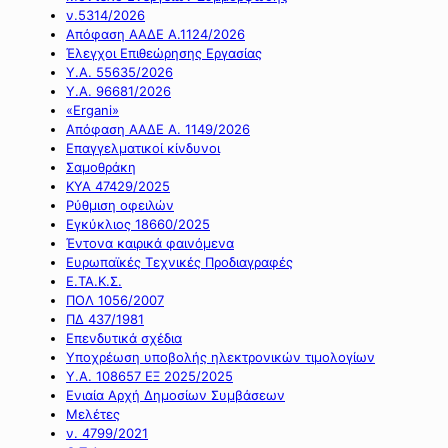
ν.5314/2026
Απόφαση ΑΑΔΕ Α.1124/2026
Έλεγχοι Επιθεώρησης Εργασίας
Υ.Α. 55635/2026
Υ.Α. 96681/2026
«Ergani»
Απόφαση ΑΑΔΕ Α. 1149/2026
Επαγγελματικοί κίνδυνοι
Σαμοθράκη
ΚΥΑ 47429/2025
Ρύθμιση οφειλών
Εγκύκλιος 18660/2025
Έντονα καιρικά φαινόμενα
Ευρωπαϊκές Τεχνικές Προδιαγραφές
Ε.ΤΑ.Κ.Σ.
ΠΟΛ 1056/2007
ΠΔ 437/1981
Επενδυτικά σχέδια
Υποχρέωση υποβολής ηλεκτρονικών τιμολογίων
Υ.Α. 108657 ΕΞ 2025/2025
Ενιαία Αρχή Δημοσίων Συμβάσεων
Μελέτες
ν. 4799/2021