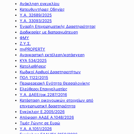
Ανάκληση εγκυκλίου
Κατευθυντήριες Οδηγίες
Υ.Α. 32689/2025
Υ.Α. 33093/2025
Έναρξη Επιχειρηματικής Δραστηριότητας
Διαδικασίες με διαπραγμάτευση
ΦΜΥ
Ζ.Υ.Σ.
myPROPERTY
Αναγκαστική εκτέλεση/κατάσχεση
ΚΥΑ 534/2025
Κατολισθήσεις
Κωδικοί Αριθμοί Δραστηριοτήτων
ΠΟΛ 1122/2015
Περιφερειακή Ενότητα Θεσσαλονίκης
Ελεύθεροι Επαγγελματίες
Υ.Α. ΔΑΕΕ/οικ.2287/2016
Κατάσταση οικονομικών στοιχείων από
επιχειρηματική δραστηριότητα
Εγκύκλιος Ε.2005/2026
Απόφαση ΑΑΔΕ Α.1048/2026
Τιμές ζώνης σε Ευρώ
Υ.Α. Α.1051/2026