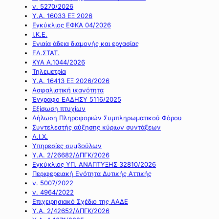
ν. 5270/2026
Υ.Α. 16033 ΕΞ 2026
Εγκύκλιος ΕΦΚΑ 04/2026
Ι.Κ.Ε.
Ενιαία άδεια διαμονής και εργασίας
ΕΛ.ΣΤΑΤ.
ΚΥΑ Α.1044/2026
Τηλεμετρία
Υ.Α. 16413 ΕΞ 2026/2026
Ασφαλιστική ικανότητα
Έγγραφο ΕΑΔΗΣΥ 5116/2025
Εξίσωση πτυχίων
Δήλωση Πληροφοριών Συμπληρωματικού Φόρου
Συντελεστής αύξησης κύριων συντάξεων
Λ.Ι.Χ.
Υπηρεσίες συμβούλων
Υ.Α. 2/26682/ΔΠΓΚ/2026
Εγκύκλιος ΥΠ. ΑΝΑΠΤΥΞΗΣ 32810/2026
Περιφερειακή Ενότητα Δυτικής Αττικής
ν. 5007/2022
ν. 4964/2022
Επιχειρησιακό Σχέδιο της ΑΑΔΕ
Υ.Α. 2/42652/ΔΠΓΚ/2026