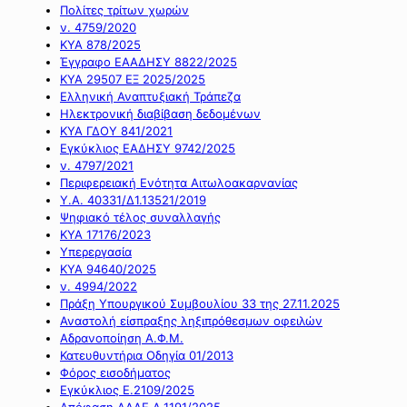
Πολίτες τρίτων χωρών
ν. 4759/2020
ΚΥΑ 878/2025
Έγγραφο ΕΑΑΔΗΣΥ 8822/2025
ΚΥΑ 29507 ΕΞ 2025/2025
Ελληνική Αναπτυξιακή Τράπεζα
Ηλεκτρονική διαβίβαση δεδομένων
ΚΥΑ ΓΔΟΥ 841/2021
Εγκύκλιος ΕΑΔΗΣΥ 9742/2025
ν. 4797/2021
Περιφερειακή Ενότητα Αιτωλοακαρνανίας
Υ.Α. 40331/Δ1.13521/2019
Ψηφιακό τέλος συναλλαγής
ΚΥΑ 17176/2023
Υπερεργασία
ΚΥΑ 94640/2025
ν. 4994/2022
Πράξη Υπουργικού Συμβουλίου 33 της 27.11.2025
Αναστολή είσπραξης ληξιπρόθεσμων οφειλών
Αδρανοποίηση Α.Φ.Μ.
Κατευθυντήρια Οδηγία 01/2013
Φόρος εισοδήματος
Εγκύκλιος Ε.2109/2025
Απόφαση ΑΑΔΕ Α.1191/2025