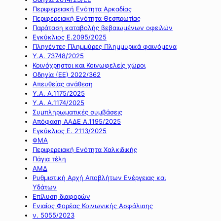
Περιφερειακή Ενότητα Αρκαδίας
Περιφερειακή Ενότητα Θεσπρωτίας
Παράταση καταβολής βεβαιωμένων οφειλών
Εγκύκλιος Ε.2095/2025
Πληγέντες Πλημμύρες Πλημμυρικά φαινόμενα
Υ.Α. 73748/2025
Κοινόχρηστοι και Κοινωφελείς χώροι
Οδηγία (ΕΕ) 2022/362
Απευθείας ανάθεση
Υ.Α. Α.1175/2025
Υ.Α. Α.1174/2025
Συμπληρωματικές συμβάσεις
Απόφαση ΑΑΔΕ Α.1195/2025
Εγκύκλιος Ε. 2113/2025
ΦΜΑ
Περιφερειακή Ενότητα Χαλκιδικής
Πάγια τέλη
ΑΜΔ
Ρυθμιστική Αρχή Αποβλήτων Ενέργειας και
Υδάτων
Επίλυση διαφορών
Ενιαίος Φορέας Κοινωνικής Ασφάλισης
ν. 5055/2023