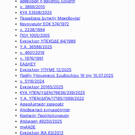
ασθένειας ή θανάτου λογιστή
ν. 3869/2010
ΚΥΑ 53508/2025
Περιφέρεια Δυτικής Μακεδονίας
Κανονισμός ΕΟΚ 574/1972
ν. 2238/1994
ΠΟΛ 1005/2005
Εγκύκλιος ΥΠΕΧΩΔΕ 84/1989
Υ.Α. 36588/2025
ν. 4601/2019
ν. 1976/1991
ΕΑΔΗΣΥ
Εγκύκλιος ΥΠΥΜΕ 12/2025
Πράξη Υπουργικού Συμβουλίου 16 της 10.07.2025
ν. 5116/2024
Εγκύκλιος 20165/2025
ΚΥΑ ΥΠΕΝ/ΥΔΕΝ/76636/339/2025
Υ.Α. ΥΠΕΝ/ΔΙΠΑ/17185/1069/2022
Ασφαλιστικές εισφορές
Αποδεικτικό ενημερότητας
Κρατικός Προϋπολογισμός
Απόφαση 49250/2025
myAADE
Εγκύκλιος ΙΚΑ 63/2013