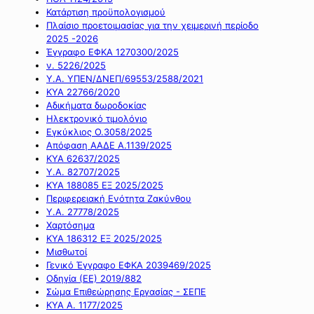
Κατάρτιση προϋπολογισμού
Πλαίσιο προετοιμασίας για την χειμερινή περίοδο
2025 -2026
Έγγραφο ΕΦΚΑ 1270300/2025
ν. 5226/2025
Υ.Α. ΥΠΕΝ/ΔΝΕΠ/69553/2588/2021
ΚΥΑ 22766/2020
Αδικήματα δωροδοκίας
Ηλεκτρονικό τιμολόγιο
Εγκύκλιος Ο.3058/2025
Απόφαση ΑΑΔΕ Α.1139/2025
ΚΥΑ 62637/2025
Υ.Α. 82707/2025
ΚΥΑ 188085 ΕΞ 2025/2025
Περιφερειακή Ενότητα Ζακύνθου
Υ.Α. 27778/2025
Χαρτόσημα
ΚΥΑ 186312 ΕΞ 2025/2025
Μισθωτοί
Γενικό Έγγραφο ΕΦΚΑ 2039469/2025
Οδηγία (ΕΕ) 2019/882
Σώμα Επιθεώρησης Εργασίας - ΣΕΠΕ
ΚΥΑ Α. 1177/2025