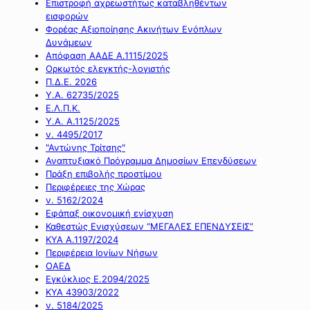
Επιστροφή αχρεωστήτως καταβληθέντων
εισφορών
Φορέας Αξιοποίησης Ακινήτων Ενόπλων
Δυνάμεων
Απόφαση ΑΑΔΕ Α.1115/2025
Ορκωτός ελεγκτής-λογιστής
Π.Δ.Ε. 2026
Υ.Α. 62735/2025
Ε.Λ.Π.Κ.
Υ.Α. Α.1125/2025
ν. 4495/2017
"Αντώνης Τρίτσης"
Αναπτυξιακό Πρόγραμμα Δημοσίων Επενδύσεων
Πράξη επιβολής προστίμου
Περιφέρειες της Χώρας
ν. 5162/2024
Εφάπαξ οικονομική ενίσχυση
Καθεστώς Ενισχύσεων “ΜΕΓΑΛΕΣ ΕΠΕΝΔΥΣΕΙΣ”
ΚΥΑ Α.1197/2024
Περιφέρεια Ιονίων Νήσων
ΟΑΕΔ
Εγκύκλιος Ε.2094/2025
ΚΥΑ 43903/2022
ν. 5184/2025