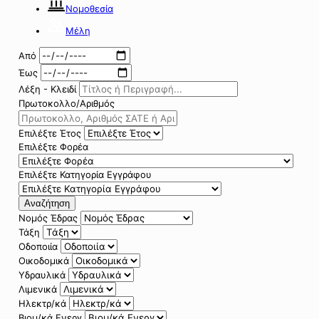
Νομοθεσία
Μέλη
Από
Έως
Λέξη - Κλειδί
Πρωτοκολλο/Αριθμός
Επιλέξτε Έτος
Επιλέξτε Φορέα
Επιλέξτε Κατηγορία Εγγράφου
Αναζήτηση
Νομός Έδρας
Τάξη
Οδοποιία
Οικοδομικά
Υδραυλικά
Λιμενικά
Ηλεκτρ/κά
Βιομ/κά Ενεργ