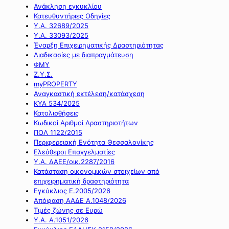
Ανάκληση εγκυκλίου
Κατευθυντήριες Οδηγίες
Υ.Α. 32689/2025
Υ.Α. 33093/2025
Έναρξη Επιχειρηματικής Δραστηριότητας
Διαδικασίες με διαπραγμάτευση
ΦΜΥ
Ζ.Υ.Σ.
myPROPERTY
Αναγκαστική εκτέλεση/κατάσχεση
ΚΥΑ 534/2025
Κατολισθήσεις
Κωδικοί Αριθμοί Δραστηριοτήτων
ΠΟΛ 1122/2015
Περιφερειακή Ενότητα Θεσσαλονίκης
Ελεύθεροι Επαγγελματίες
Υ.Α. ΔΑΕΕ/οικ.2287/2016
Κατάσταση οικονομικών στοιχείων από
επιχειρηματική δραστηριότητα
Εγκύκλιος Ε.2005/2026
Απόφαση ΑΑΔΕ Α.1048/2026
Τιμές ζώνης σε Ευρώ
Υ.Α. Α.1051/2026