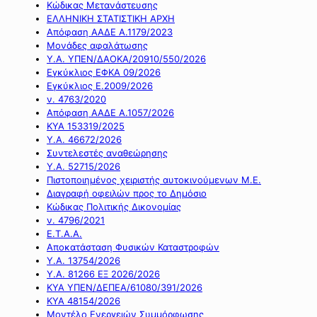
Κώδικας Μετανάστευσης
ΕΛΛΗΝΙΚΗ ΣΤΑΤΙΣΤΙΚΗ ΑΡΧΗ
Απόφαση ΑΑΔΕ Α.1179/2023
Μονάδες αφαλάτωσης
Υ.Α. ΥΠΕΝ/ΔΑΟΚΑ/20910/550/2026
Εγκύκλιος ΕΦΚΑ 09/2026
Εγκύκλιος Ε.2009/2026
ν. 4763/2020
Απόφαση ΑΑΔΕ Α.1057/2026
ΚΥΑ 153319/2025
Υ.Α. 46672/2026
Συντελεστές αναθεώρησης
Υ.Α. 52715/2026
Πιστοποιημένος χειριστής αυτοκινούμενων Μ.Ε.
Διαγραφή οφειλών προς το Δημόσιο
Κώδικας Πολιτικής Δικονομίας
ν. 4796/2021
Ε.Τ.Α.Α.
Αποκατάσταση Φυσικών Καταστροφών
Υ.Α. 13754/2026
Υ.Α. 81266 ΕΞ 2026/2026
ΚΥΑ ΥΠΕΝ/ΔΕΠΕΑ/61080/391/2026
ΚΥΑ 48154/2026
Μοντέλο Ενεργειών Συμμόρφωσης