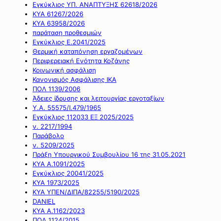
Εγκύκλιος ΥΠ. ΑΝΑΠΤΥΞΗΣ 62618/2026
ΚΥΑ 61267/2026
ΚΥΑ 63958/2026
παράταση προθεσμιών
Εγκύκλιος Ε.2041/2025
Θερμική καταπόνηση εργαζομένων
Περιφερειακή Ενότητα Κοζάνης
Κοινωνική ασφάλιση
Κανονισμός Ασφάλισης ΙΚΑ
ΠΟΛ 1139/2006
Άδειες ίδρυσης και λειτουργίας εργοταξίων
Υ.Α. 55575/Ι.479/1965
Εγκύκλιος 112033 ΕΞ 2025/2025
ν. 2217/1994
Παράβολο
ν. 5209/2025
Πράξη Υπουργικού Συμβουλίου 16 της 31.05.2021
ΚΥΑ Α.1091/2025
Εγκύκλιος 20041/2025
ΚΥΑ 1973/2025
ΚΥΑ ΥΠΕΝ/ΔΙΠΑ/82255/5190/2025
DANIEL
ΚΥΑ Α.1162/2023
ΠΟΛ 1124/2015