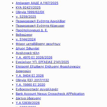
Απόφαση ΑΑΔΕ Α.1167/2025
ΚΥΑ 92421/2025
Οδηγία 1999/62/ΕΚ
ν. 5259/2025
Περιφερειακή Ενότητα Αργολίδας
Περιφερειακή Ενότητα Κέρκυρας
Προϋπολογισμοί Δ. Ε.
Βεβαιώσεις
ν. 5144/2024
Φόρος μεταβίβασης ακινήτων
Δήμος Σιθωνίας
Αναλογικά τέλη
Υ.Α. 4970 ΕΞ 2026/2026
Εγκύκλιος ΥΠ. ΕΡΓΑΣΙΑΣ 2141/2025
Επιτροπή Εξώδικης Επίλυσης Φορολογικών
Διαφορών
Υ.Α. 9404 ΕΞ 2026
Οδηγία (ΕΕ) 2017/1132
Υ.Α. 15660 ΕΞ 2020
Ενδοκοινοτικές συναλλαγές
Bank Account Nexus Crosscheck APPplication
Δίκτυα ύδρευσης
Υ.Α.12839/2026