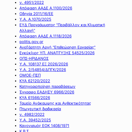
ν. 4951/2022
Απόφαση ΑΑΔΕ Α.1100/2026
Οδηγία 2011/16/ΕΕ
Υ.Α. Α.1070/2025
ΕΥΔ Προγράμματος "Περιβάλλον και Κλιματική
Αλλαγή"
Απόφαση ΑΑΔΕ Α.1118/2026
politis.gov.gr
Ανεξάρτητη Αρχή "Επιθεώρηση Εργασίας"
Εγκύκλιος ΥΠ. ΑΝΑΠΤΥΞΗΣ 54525/2026
ΟΠΣ-ΗΡΙΔΑΝΟΣ
Υ.Α. 108137 ΕΞ 2026/2026
Υ.Α. 2/54854/ΔΠΓΚ/2026
ΟΜΟΕ-ΠΣΠ
ΚΥΑ 62120/2022
Κατηγοριοποίηση παραβάσεων
Έγγραφο ΕΑΔΗΣΥ 6966/2026
ΚΥΑ 61566/2026
Ταμείο Ανάκαμψης και Ανθεκτικότητας
Πτωχευτική διαδικασία
ν. 4982/2022
Υ.Α. 39452/2025
Κανονισμός ΕΟΚ 1408/1971
Κ.Β.Σ.