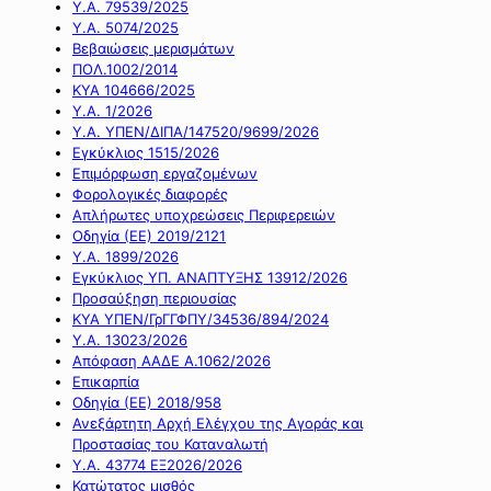
Υ.Α. 79539/2025
Υ.Α. 5074/2025
Βεβαιώσεις μερισμάτων
ΠΟΛ.1002/2014
ΚΥΑ 104666/2025
Υ.Α. 1/2026
Υ.Α. ΥΠΕΝ/ΔΙΠΑ/147520/9699/2026
Εγκύκλιος 1515/2026
Επιμόρφωση εργαζομένων
Φορολογικές διαφορές
Απλήρωτες υποχρεώσεις Περιφερειών
Οδηγία (ΕΕ) 2019/2121
Υ.Α. 1899/2026
Εγκύκλιος ΥΠ. ΑΝΑΠΤΥΞΗΣ 13912/2026
Προσαύξηση περιουσίας
ΚΥΑ ΥΠΕΝ/ΓρΓΓΦΠΥ/34536/894/2024
Υ.Α. 13023/2026
Απόφαση ΑΑΔΕ Α.1062/2026
Επικαρπία
Οδηγία (ΕΕ) 2018/958
Ανεξάρτητη Αρχή Ελέγχου της Αγοράς και
Προστασίας του Καταναλωτή
Υ.Α. 43774 ΕΞ2026/2026
Κατώτατος μισθός