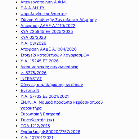
Απενεργοποίηση Α.Φ.Μ.
Ε.Α.Α.ΔΗ.ΣΥ.
Φορολογία εισοδήματος
Ζώνες Υποδοχής Συντελεστή Δόμησης
Απόφαση ΑΑΔΕ Α.1110/2022
ΚΥΑ 225945 ΕΞ 2025/2025
ΚΥΑ 02/2026
Υ.Α. 03/2026
Απόφαση ΑΑΔΕ Α.1004/2026
Στοιχεία καταθετικών λογαριασμών
Υ.Α. 15245 ΕΞ 2026
Διασυνοριακές συγχωνεύσεις
ν. 5275/2026
INTRASTAT
Οδηγίες συμπλήρωσης εντύπων
Έντυπο Ν
Υ.Α. 57732 ΕΞ 2021/2021
ΕΝ.Φ.Ι.Α. Νομικά πρόσωπα κερδοσκοπικού
χαρακτήρα
Ευρωπαϊκή Επιτροπή
Συντελεστής (τκ)
ΠΟΛ 1212/2015
Εγκύκλιος Φ.80020/7757/2026
Υ.Α. 101701/2021