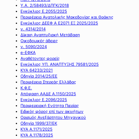
Υ.Α. 2/58493/ΔΠΓΚ/2018
Εγκύκλιος Ε.2055/2025
Περιφέρεια Ανατολικής Μακεδονίας και Θράκης
Εγκύκλιος ΔΕΕΦ Α Ε2071 ΕΞ 2025/2025
ν. 4314/2014
Δίκαιη Αναπτυξιακή Μετάβαση
Οικοδομικές άδειες
ν. 5090/2024
e-ΕΦΚΑ
Αναθέτοντες φορείς
Εγκύκλιος ΥΠ. ΑΝΑΠΤΥΞΗΣ 79581/2025
ΚΥΑ 64233/2021
Οδηγία 2014/25/ΕΕ
Περιφέρεια Στερεάς Ελλάδας
Κ.Φ.Ε.
Απόφαση ΑΑΔΕ Α.1150/2025
Εγκύκλιος Ε.2096/2025
Περιφερειακή Ενότητα Πιερίας
Ειδικός φόρος επί των ακινήτων
Ορισμός Ανεξάρτητου Μηχανικού
Οδηγία 1999/37/ΕΚ
ΚΥΑ Α.1171/2025
ΚΥΑ Α.1178/2025