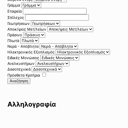
Γράμμα
Εταιρεία
Στέλεχος
Γεωτρήσεων
Αποκ/ψεις Μετ/λείων
Πράσινο
Πλωτά
Νερά - Απόβλητα
Ηλεκτρονικός Εξοπλισμός
Ειδικές Μονώσεις
Ανελκυστήρων
Δασοτεχνικά
Πρόσθετα Κριτήρια
Αναζήτηση
Αλληλογραφία