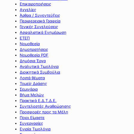
Επικαιροποιήσεις
Αγγελίες
Άρθρα / Συνεντεύξεις
Περιφερειακά Γραφεία
Γενικές Συνελεύσεις
Ασφαλιστικά Ενημέρωση
ΕΤΕΠ
Νομοθεσία
Δημοπρατήσεις
Νομοθεσία PDF
Δημόσια Έργα
Αναλυτικά Τιμολόγια
Διοικητικά Συμβούλια
Λοιπά θέματα
Τομείς Δράσης
Σεμινάρια
Βήμα Μελών
Πρακτικά Ε.Δ.Τ.Δ.Ε.
Συντελεστές Αναθεώρησης
Προσφορές προς τα Μέλη
Ποιοι Είμαστε
Συνεργασίες
Ενιαία Τιμολόγια