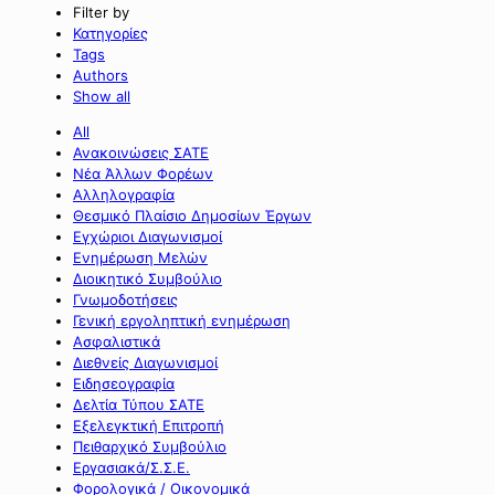
Filter by
Κατηγορίες
Tags
Authors
Show all
All
Ανακοινώσεις ΣΑΤΕ
Νέα Άλλων Φορέων
Αλληλογραφία
Θεσμικό Πλαίσιο Δημοσίων Έργων
Εγχώριοι Διαγωνισμοί
Ενημέρωση Μελών
Διοικητικό Συμβούλιο
Γνωμοδοτήσεις
Γενική εργοληπτική ενημέρωση
Ασφαλιστικά
Διεθνείς Διαγωνισμοί
Ειδησεογραφία
Δελτία Τύπου ΣΑΤΕ
Εξελεγκτική Επιτροπή
Πειθαρχικό Συμβούλιο
Εργασιακά/Σ.Σ.Ε.
Φορολογικά / Οικονομικά