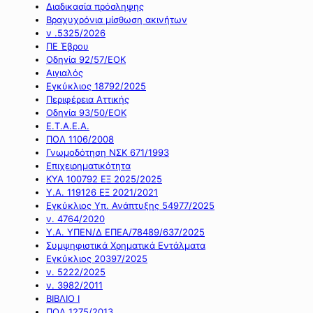
Διαδικασία πρόσληψης
Βραχυχρόνια μίσθωση ακινήτων
ν .5325/2026
ΠΕ Έβρου
Οδηγία 92/57/ΕΟΚ
Αιγιαλός
Εγκύκλιος 18792/2025
Περιφέρεια Αττικής
Οδηγία 93/50/ΕΟΚ
Ε.Τ.Α.Ε.Α.
ΠΟΛ 1106/2008
Γνωμοδότηση ΝΣΚ 671/1993
Επιχειρηματικότητα
ΚΥΑ 100792 ΕΞ 2025/2025
Υ.Α. 119126 ΕΞ 2021/2021
Εγκύκλιος Υπ. Ανάπτυξης 54977/2025
ν. 4764/2020
Υ.Α. ΥΠΕΝ/Δ ΕΠΕΑ/78489/637/2025
Συμψηφιστικά Χρηματικά Εντάλματα
Εγκύκλιος 20397/2025
ν. 5222/2025
ν. 3982/2011
ΒΙΒΛΙΟ Ι
ΠΟΛ 1275/2013