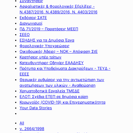
Συναντήσεις
Ασφαλιστικές & Φορολογικές Εξελίξεις -
Ν.4387/2016, Ν.4389/2016, Ν. 4403/2016
Εκδόσεις ΣΑΤΕ
Διαγωνισμοί
ΠΔ 71/2019 – Παρατάσεις ΜΕΕΠ
ΣΕΕΟ
ΕΣΗΔΗΣ για τα Δημόσια Έργα
Φορολογικές Υποχρεώσεις
Οικοδομικές Άδειες – ΝΟΚ – Απόφαση ΣτΕ
Κρατήσεις υπέρ τρίτων
Κατευθυντήριες Οδηγίες ΕΑΑΔΗΣΥ
Πρότυπα και Υποδείγματα Διακηρύξεων - ΤΕΥΔ -
ΕΕΕΣ
Θεσμικές ρυθμίσεις για την αντιμετώπιση των
ανατιμήσεων των υλικών - Αναθεώρηση
Χρηματοδοτικά Εργαλεία ΤΜΕΔΕ
ΕΛΟΤ: Σχέδια ΕΤΕΠ σε δημόσια κρίση
Κορωνοϊός (COVID-19) και Επιχειρηματικότητα
Your Data Stories
All
ν. 2664/1998