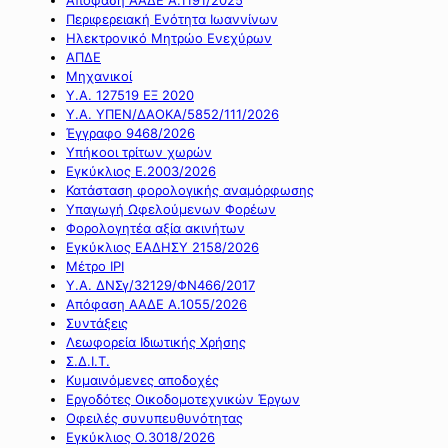
Περιφερειακή Ενότητα Ιωαννίνων
Ηλεκτρονικό Μητρώο Ενεχύρων
ΑΠΔΕ
Μηχανικοί
Υ.Α. 127519 ΕΞ 2020
Υ.Α. ΥΠΕΝ/ΔΑΟΚΑ/5852/111/2026
Έγγραφο 9468/2026
Υπήκοοι τρίτων χωρών
Εγκύκλιος Ε.2003/2026
Κατάσταση φορολογικής αναμόρφωσης
Υπαγωγή Ωφελούμενων Φορέων
Φορολογητέα αξία ακινήτων
Εγκύκλιος ΕΑΔΗΣΥ 2158/2026
Μέτρο IPI
Υ.Α. ΔΝΣγ/32129/ΦΝ466/2017
Απόφαση ΑΑΔΕ Α.1055/2026
Συντάξεις
Λεωφορεία Ιδιωτικής Χρήσης
Σ.Δ.Ι.Τ.
Κυμαινόμενες αποδοχές
Εργοδότες Οικοδομοτεχνικών Έργων
Οφειλές συνυπευθυνότητας
Εγκύκλιος Ο.3018/2026