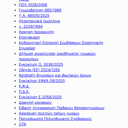
ΠΟΛ 1028/2006
Γνωμοδότηση 685/1988
Υ.Α. 48505/2025
Ηλεκτρονικά τιμολόγια
ν. 2229/1994
Άσκηση προσφυγής
Επανάκριση
Κυβερνητική Επιτροπή Συμβάσεων Στρατηγικής
Σημασίας
Δήλωση φορολογίας εισοδήματος νομικών
προσώπων
Εγκύκλιος Ο. 3036/2025
Οδηγία (ΕΕ) 2024/1265
Κατάταξη δημοσίων και ιδιωτικών έργων
Εγκύκλιος ΕΦΚΑ 09/2025
Κ.Φ.Δ.
Π.Δ.Ε.
Εγκύκλιος Ε.2058/2025
Διακοπή εργασιών
Ειδικός Λογαριασμός Παιδικών Κατασκηνώσεων
Ασφάλιση πολιτών τρίτων χωρών
Προγράμματα Πολεοδομικού Σχεδιασμού
ΟΤΑ