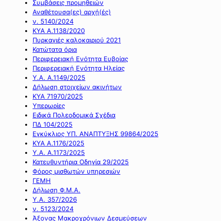
Συμβάσεις προμηθειών
Αναθέτουσα(ες) αρχή(ές)
ν. 5140/2024
ΚΥΑ Α.1138/2020
Πυρκαγιές καλοκαιριού 2021
Κατώτατα όρια
Περιφερειακή Ενότητα Ευβοίας
Περιφερειακή Ενότητα Ηλείας
Υ.Α. Α.1149/2025
Δήλωση στοιχείων ακινήτων
ΚΥΑ 71970/2025
Υπερωρίες
Ειδικά Πολεοδομικά Σχέδια
ΠΔ 104/2025
Εγκύκλιος ΥΠ. ΑΝΑΠΤΥΞΗΣ 99864/2025
ΚΥΑ Α.1176/2025
Υ.Α. Α.1173/2025
Κατευθυντήρια Οδηγία 29/2025
Φόρος μισθωτών υπηρεσιών
ΓΕΜΗ
Δήλωση Φ.Μ.Α.
Υ.Α. 357/2026
ν. 5123/2024
Άξονας Μακροχρόνιων Δεσμεύσεων