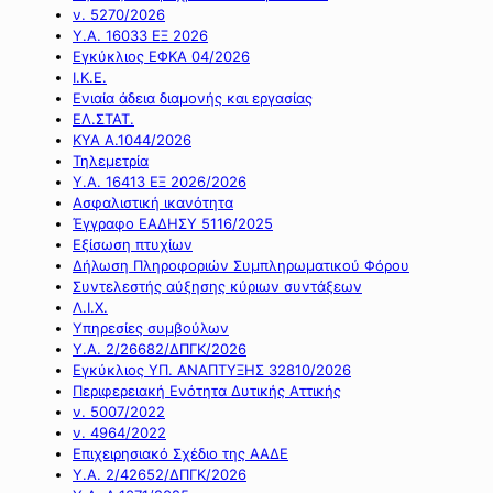
ν. 5270/2026
Υ.Α. 16033 ΕΞ 2026
Εγκύκλιος ΕΦΚΑ 04/2026
Ι.Κ.Ε.
Ενιαία άδεια διαμονής και εργασίας
ΕΛ.ΣΤΑΤ.
ΚΥΑ Α.1044/2026
Τηλεμετρία
Υ.Α. 16413 ΕΞ 2026/2026
Ασφαλιστική ικανότητα
Έγγραφο ΕΑΔΗΣΥ 5116/2025
Εξίσωση πτυχίων
Δήλωση Πληροφοριών Συμπληρωματικού Φόρου
Συντελεστής αύξησης κύριων συντάξεων
Λ.Ι.Χ.
Υπηρεσίες συμβούλων
Υ.Α. 2/26682/ΔΠΓΚ/2026
Εγκύκλιος ΥΠ. ΑΝΑΠΤΥΞΗΣ 32810/2026
Περιφερειακή Ενότητα Δυτικής Αττικής
ν. 5007/2022
ν. 4964/2022
Επιχειρησιακό Σχέδιο της ΑΑΔΕ
Υ.Α. 2/42652/ΔΠΓΚ/2026