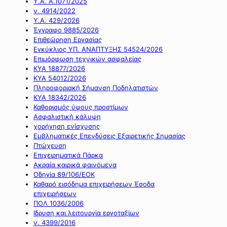
Υ.Α. Α.1071/2025
ν. 4914/2022
Υ.Α. 429/2026
Έγγραφο 9885/2026
Επιθεώρηση Εργασίας
Εγκύκλιος ΥΠ. ΑΝΑΠΤΥΞΗΣ 54524/2026
Επιμόρφωση τεχνικών ασφαλείας
ΚΥΑ 18877/2026
ΚΥΑ 54012/2026
Πληροφοριακή Σήμανση Ποδηλατιστών
ΚΥΑ 18342/2026
Καθορισμός ύψους προστίμων
Ασφαλιστική κάλυψη
χορήγηση ενίσχυσης
Εμβληματικές Επενδύσεις Εξαιρετικής Σημασίας
Πτώχευση
Επιχειρηματικά Πάρκα
Ακραία καιρικά φαινόμενα
Οδηγία 89/106/ΕΟΚ
Καθαρό εισόδημα επιχειρήσεων Έσοδα
επιχειρήσεων
ΠΟΛ 1036/2006
Ιδρυση και λειτουργία εργοταξίων
ν. 4399/2016