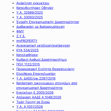
Ανάκληση εγκυκλίου
Κατευθυντήριες Οδηγίες
Υ.Α. 32689/2025
Υ.Α. 33093/2025
Έναρξη Επιχειρηματικής Δραστηριότητας
Διαδικασίες με διαπραγμάτευση
ΦΜΥ
Ζ.Υ.Σ.
myPROPERTY
Αναγκαστική εκτέλεση/κατάσχεση
ΚΥΑ 534/2025
Κατολισθήσεις
Κωδικοί Αριθμοί Δραστηριοτήτων
ΠΟΛ 1122/2015
Περιφερειακή Ενότητα Θεσσαλονίκης
Ελεύθεροι Επαγγελματίες
Υ.Α. ΔΑΕΕ/οικ.2287/2016
Κατάσταση οικονομικών στοιχείων από
επιχειρηματική δραστηριότητα
Εγκύκλιος Ε.2005/2026
Απόφαση ΑΑΔΕ Α.1048/2026
Τιμές ζώνης σε Ευρώ
Υ.Α. Α.1051/2026