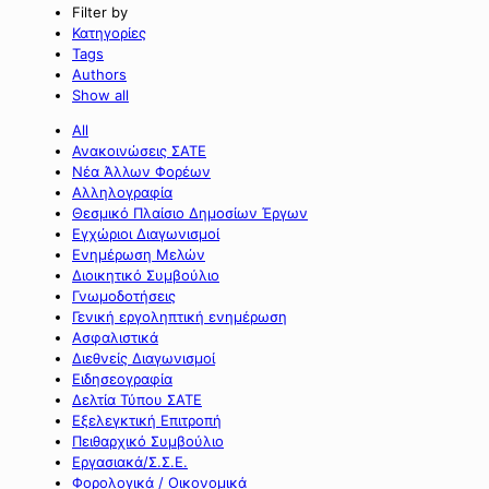
Filter by
Κατηγορίες
Tags
Authors
Show all
All
Ανακοινώσεις ΣΑΤΕ
Νέα Άλλων Φορέων
Αλληλογραφία
Θεσμικό Πλαίσιο Δημοσίων Έργων
Εγχώριοι Διαγωνισμοί
Ενημέρωση Μελών
Διοικητικό Συμβούλιο
Γνωμοδοτήσεις
Γενική εργοληπτική ενημέρωση
Ασφαλιστικά
Διεθνείς Διαγωνισμοί
Ειδησεογραφία
Δελτία Τύπου ΣΑΤΕ
Εξελεγκτική Επιτροπή
Πειθαρχικό Συμβούλιο
Εργασιακά/Σ.Σ.Ε.
Φορολογικά / Οικονομικά