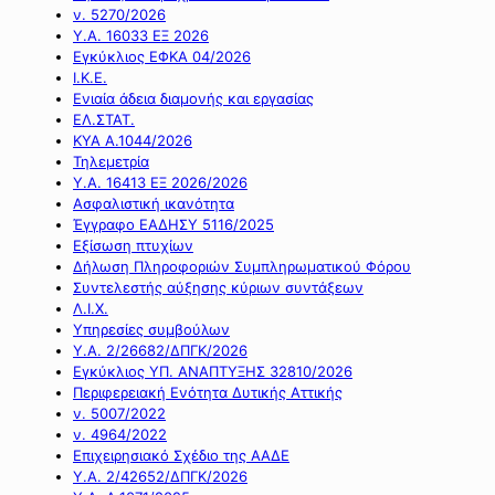
ν. 5270/2026
Υ.Α. 16033 ΕΞ 2026
Εγκύκλιος ΕΦΚΑ 04/2026
Ι.Κ.Ε.
Ενιαία άδεια διαμονής και εργασίας
ΕΛ.ΣΤΑΤ.
ΚΥΑ Α.1044/2026
Τηλεμετρία
Υ.Α. 16413 ΕΞ 2026/2026
Ασφαλιστική ικανότητα
Έγγραφο ΕΑΔΗΣΥ 5116/2025
Εξίσωση πτυχίων
Δήλωση Πληροφοριών Συμπληρωματικού Φόρου
Συντελεστής αύξησης κύριων συντάξεων
Λ.Ι.Χ.
Υπηρεσίες συμβούλων
Υ.Α. 2/26682/ΔΠΓΚ/2026
Εγκύκλιος ΥΠ. ΑΝΑΠΤΥΞΗΣ 32810/2026
Περιφερειακή Ενότητα Δυτικής Αττικής
ν. 5007/2022
ν. 4964/2022
Επιχειρησιακό Σχέδιο της ΑΑΔΕ
Υ.Α. 2/42652/ΔΠΓΚ/2026