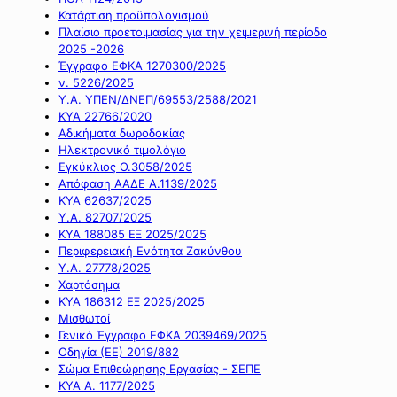
Κατάρτιση προϋπολογισμού
Πλαίσιο προετοιμασίας για την χειμερινή περίοδο
2025 -2026
Έγγραφο ΕΦΚΑ 1270300/2025
ν. 5226/2025
Υ.Α. ΥΠΕΝ/ΔΝΕΠ/69553/2588/2021
ΚΥΑ 22766/2020
Αδικήματα δωροδοκίας
Ηλεκτρονικό τιμολόγιο
Εγκύκλιος Ο.3058/2025
Απόφαση ΑΑΔΕ Α.1139/2025
ΚΥΑ 62637/2025
Υ.Α. 82707/2025
ΚΥΑ 188085 ΕΞ 2025/2025
Περιφερειακή Ενότητα Ζακύνθου
Υ.Α. 27778/2025
Χαρτόσημα
ΚΥΑ 186312 ΕΞ 2025/2025
Μισθωτοί
Γενικό Έγγραφο ΕΦΚΑ 2039469/2025
Οδηγία (ΕΕ) 2019/882
Σώμα Επιθεώρησης Εργασίας - ΣΕΠΕ
ΚΥΑ Α. 1177/2025