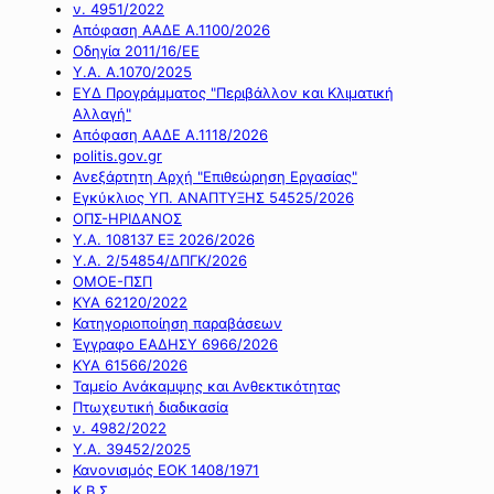
ν. 4951/2022
Απόφαση ΑΑΔΕ Α.1100/2026
Οδηγία 2011/16/ΕΕ
Υ.Α. Α.1070/2025
ΕΥΔ Προγράμματος "Περιβάλλον και Κλιματική
Αλλαγή"
Απόφαση ΑΑΔΕ Α.1118/2026
politis.gov.gr
Ανεξάρτητη Αρχή "Επιθεώρηση Εργασίας"
Εγκύκλιος ΥΠ. ΑΝΑΠΤΥΞΗΣ 54525/2026
ΟΠΣ-ΗΡΙΔΑΝΟΣ
Υ.Α. 108137 ΕΞ 2026/2026
Υ.Α. 2/54854/ΔΠΓΚ/2026
ΟΜΟΕ-ΠΣΠ
ΚΥΑ 62120/2022
Κατηγοριοποίηση παραβάσεων
Έγγραφο ΕΑΔΗΣΥ 6966/2026
ΚΥΑ 61566/2026
Ταμείο Ανάκαμψης και Ανθεκτικότητας
Πτωχευτική διαδικασία
ν. 4982/2022
Υ.Α. 39452/2025
Κανονισμός ΕΟΚ 1408/1971
Κ.Β.Σ.