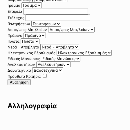
Γράμμα
Εταιρεία
Στέλεχος
Γεωτρήσεων
Αποκ/ψεις Μετ/λείων
Πράσινο
Πλωτά
Νερά - Απόβλητα
Ηλεκτρονικός Εξοπλισμός
Ειδικές Μονώσεις
Ανελκυστήρων
Δασοτεχνικά
Πρόσθετα Κριτήρια
Αναζήτηση
Αλληλογραφία