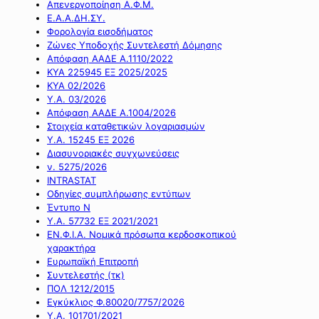
Απενεργοποίηση Α.Φ.Μ.
Ε.Α.Α.ΔΗ.ΣΥ.
Φορολογία εισοδήματος
Ζώνες Υποδοχής Συντελεστή Δόμησης
Απόφαση ΑΑΔΕ Α.1110/2022
ΚΥΑ 225945 ΕΞ 2025/2025
ΚΥΑ 02/2026
Υ.Α. 03/2026
Απόφαση ΑΑΔΕ Α.1004/2026
Στοιχεία καταθετικών λογαριασμών
Υ.Α. 15245 ΕΞ 2026
Διασυνοριακές συγχωνεύσεις
ν. 5275/2026
INTRASTAT
Οδηγίες συμπλήρωσης εντύπων
Έντυπο Ν
Υ.Α. 57732 ΕΞ 2021/2021
ΕΝ.Φ.Ι.Α. Νομικά πρόσωπα κερδοσκοπικού
χαρακτήρα
Ευρωπαϊκή Επιτροπή
Συντελεστής (τκ)
ΠΟΛ 1212/2015
Εγκύκλιος Φ.80020/7757/2026
Υ.Α. 101701/2021