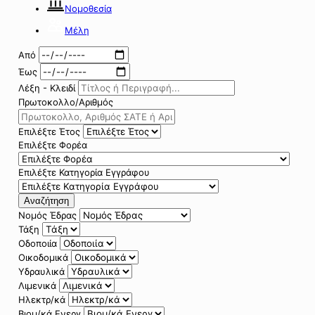
Νομοθεσία
Μέλη
Από
Έως
Λέξη - Κλειδί
Πρωτοκολλο/Αριθμός
Επιλέξτε Έτος
Επιλέξτε Φορέα
Επιλέξτε Κατηγορία Εγγράφου
Αναζήτηση
Νομός Έδρας
Τάξη
Οδοποιία
Οικοδομικά
Υδραυλικά
Λιμενικά
Ηλεκτρ/κά
Βιομ/κά Ενεργ