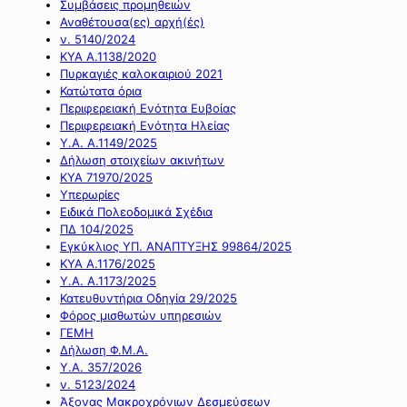
Συμβάσεις προμηθειών
Αναθέτουσα(ες) αρχή(ές)
ν. 5140/2024
ΚΥΑ Α.1138/2020
Πυρκαγιές καλοκαιριού 2021
Κατώτατα όρια
Περιφερειακή Ενότητα Ευβοίας
Περιφερειακή Ενότητα Ηλείας
Υ.Α. Α.1149/2025
Δήλωση στοιχείων ακινήτων
ΚΥΑ 71970/2025
Υπερωρίες
Ειδικά Πολεοδομικά Σχέδια
ΠΔ 104/2025
Εγκύκλιος ΥΠ. ΑΝΑΠΤΥΞΗΣ 99864/2025
ΚΥΑ Α.1176/2025
Υ.Α. Α.1173/2025
Κατευθυντήρια Οδηγία 29/2025
Φόρος μισθωτών υπηρεσιών
ΓΕΜΗ
Δήλωση Φ.Μ.Α.
Υ.Α. 357/2026
ν. 5123/2024
Άξονας Μακροχρόνιων Δεσμεύσεων