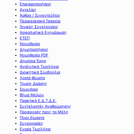
Επικαιροποιήσεις
Αγγελίες
Άρθρα / Συνεντεύξεις
Περιφερειακά Γραφεία
Γενικές Συνελεύσεις
Ασφαλιστικά Ενημέρωση
ΕΤΕΠ
Νομοθεσία
Δημοπρατήσεις
Νομοθεσία PDF
Δημόσια Έργα
Αναλυτικά Τιμολόγια
Διοικητικά Συμβούλια
Λοιπά θέματα
Τομείς Δράσης
Σεμινάρια
Βήμα Μελών
Πρακτικά Ε.Δ.Τ.Δ.Ε.
Συντελεστές Αναθεώρησης
Προσφορές προς τα Μέλη
Ποιοι Είμαστε
Συνεργασίες
Ενιαία Τιμολόγια