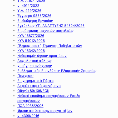
Υ.Α. Α.1071/2025
ν. 4914/2022
Υ.Α. 429/2026
Έγγραφο 9885/2026
Επιθεώρηση Εργασίας
Εγκύκλιος ΥΠ. ΑΝΑΠΤΥΞΗΣ 54524/2026
Επιμόρφωση τεχνικών ασφαλείας
ΚΥΑ 18877/2026
ΚΥΑ 54012/2026
Πληροφοριακή Σήμανση Ποδηλατιστών
ΚΥΑ 18342/2026
Καθορισμός ύψους προστίμων
Ασφαλιστική κάλυψη
χορήγηση ενίσχυσης
Εμβληματικές Επενδύσεις Εξαιρετικής Σημασίας
Πτώχευση
Επιχειρηματικά Πάρκα
Ακραία καιρικά φαινόμενα
Οδηγία 89/106/ΕΟΚ
Καθαρό εισόδημα επιχειρήσεων Έσοδα
επιχειρήσεων
ΠΟΛ 1036/2006
Ιδρυση και λειτουργία εργοταξίων
ν. 4399/2016