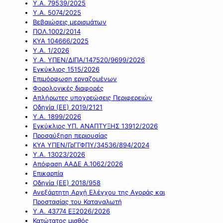
Υ.Α. 79539/2025
Υ.Α. 5074/2025
Βεβαιώσεις μερισμάτων
ΠΟΛ.1002/2014
ΚΥΑ 104666/2025
Υ.Α. 1/2026
Υ.Α. ΥΠΕΝ/ΔΙΠΑ/147520/9699/2026
Εγκύκλιος 1515/2026
Επιμόρφωση εργαζομένων
Φορολογικές διαφορές
Απλήρωτες υποχρεώσεις Περιφερειών
Οδηγία (ΕΕ) 2019/2121
Υ.Α. 1899/2026
Εγκύκλιος ΥΠ. ΑΝΑΠΤΥΞΗΣ 13912/2026
Προσαύξηση περιουσίας
ΚΥΑ ΥΠΕΝ/ΓρΓΓΦΠΥ/34536/894/2024
Υ.Α. 13023/2026
Απόφαση ΑΑΔΕ Α.1062/2026
Επικαρπία
Οδηγία (ΕΕ) 2018/958
Ανεξάρτητη Αρχή Ελέγχου της Αγοράς και
Προστασίας του Καταναλωτή
Υ.Α. 43774 ΕΞ2026/2026
Κατώτατος μισθός