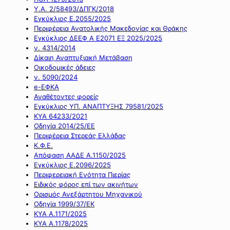
Υ.Α. 2/58493/ΔΠΓΚ/2018
Εγκύκλιος Ε.2055/2025
Περιφέρεια Ανατολικής Μακεδονίας και Θράκης
Εγκύκλιος ΔΕΕΦ Α Ε2071 ΕΞ 2025/2025
ν. 4314/2014
Δίκαιη Αναπτυξιακή Μετάβαση
Οικοδομικές άδειες
ν. 5090/2024
e-ΕΦΚΑ
Αναθέτοντες φορείς
Εγκύκλιος ΥΠ. ΑΝΑΠΤΥΞΗΣ 79581/2025
ΚΥΑ 64233/2021
Οδηγία 2014/25/ΕΕ
Περιφέρεια Στερεάς Ελλάδας
Κ.Φ.Ε.
Απόφαση ΑΑΔΕ Α.1150/2025
Εγκύκλιος Ε.2096/2025
Περιφερειακή Ενότητα Πιερίας
Ειδικός φόρος επί των ακινήτων
Ορισμός Ανεξάρτητου Μηχανικού
Οδηγία 1999/37/ΕΚ
ΚΥΑ Α.1171/2025
ΚΥΑ Α.1178/2025