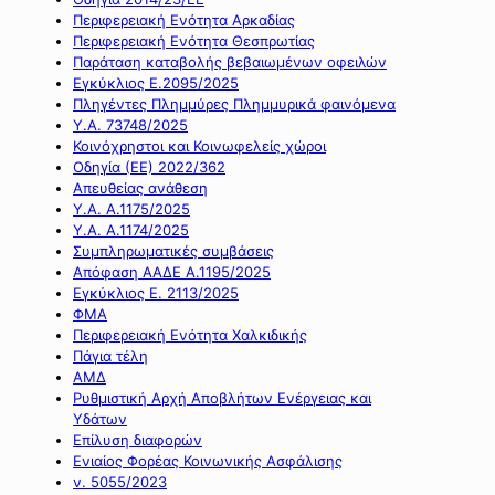
Περιφερειακή Ενότητα Αρκαδίας
Περιφερειακή Ενότητα Θεσπρωτίας
Παράταση καταβολής βεβαιωμένων οφειλών
Εγκύκλιος Ε.2095/2025
Πληγέντες Πλημμύρες Πλημμυρικά φαινόμενα
Υ.Α. 73748/2025
Κοινόχρηστοι και Κοινωφελείς χώροι
Οδηγία (ΕΕ) 2022/362
Απευθείας ανάθεση
Υ.Α. Α.1175/2025
Υ.Α. Α.1174/2025
Συμπληρωματικές συμβάσεις
Απόφαση ΑΑΔΕ Α.1195/2025
Εγκύκλιος Ε. 2113/2025
ΦΜΑ
Περιφερειακή Ενότητα Χαλκιδικής
Πάγια τέλη
ΑΜΔ
Ρυθμιστική Αρχή Αποβλήτων Ενέργειας και
Υδάτων
Επίλυση διαφορών
Ενιαίος Φορέας Κοινωνικής Ασφάλισης
ν. 5055/2023