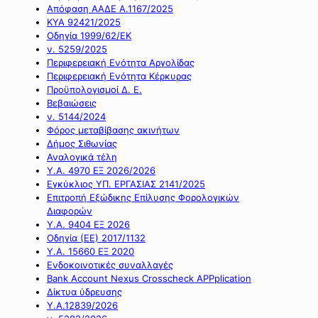
Απόφαση ΑΑΔΕ Α.1167/2025
ΚΥΑ 92421/2025
Οδηγία 1999/62/ΕΚ
ν. 5259/2025
Περιφερειακή Ενότητα Αργολίδας
Περιφερειακή Ενότητα Κέρκυρας
Προϋπολογισμοί Δ. Ε.
Βεβαιώσεις
ν. 5144/2024
Φόρος μεταβίβασης ακινήτων
Δήμος Σιθωνίας
Αναλογικά τέλη
Υ.Α. 4970 ΕΞ 2026/2026
Εγκύκλιος ΥΠ. ΕΡΓΑΣΙΑΣ 2141/2025
Επιτροπή Εξώδικης Επίλυσης Φορολογικών
Διαφορών
Υ.Α. 9404 ΕΞ 2026
Οδηγία (ΕΕ) 2017/1132
Υ.Α. 15660 ΕΞ 2020
Ενδοκοινοτικές συναλλαγές
Bank Account Nexus Crosscheck APPplication
Δίκτυα ύδρευσης
Υ.Α.12839/2026