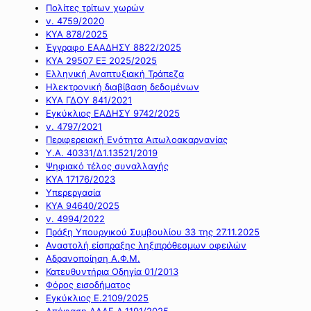
Πολίτες τρίτων χωρών
ν. 4759/2020
ΚΥΑ 878/2025
Έγγραφο ΕΑΑΔΗΣΥ 8822/2025
ΚΥΑ 29507 ΕΞ 2025/2025
Ελληνική Αναπτυξιακή Τράπεζα
Ηλεκτρονική διαβίβαση δεδομένων
ΚΥΑ ΓΔΟΥ 841/2021
Εγκύκλιος ΕΑΔΗΣΥ 9742/2025
ν. 4797/2021
Περιφερειακή Ενότητα Αιτωλοακαρνανίας
Υ.Α. 40331/Δ1.13521/2019
Ψηφιακό τέλος συναλλαγής
ΚΥΑ 17176/2023
Υπερεργασία
ΚΥΑ 94640/2025
ν. 4994/2022
Πράξη Υπουργικού Συμβουλίου 33 της 27.11.2025
Αναστολή είσπραξης ληξιπρόθεσμων οφειλών
Αδρανοποίηση Α.Φ.Μ.
Κατευθυντήρια Οδηγία 01/2013
Φόρος εισοδήματος
Εγκύκλιος Ε.2109/2025
Απόφαση ΑΑΔΕ Α.1191/2025