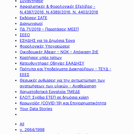
Συναντήσεις
Ασφαλιστικές & Φορολογικές Εξελίξεις -
Ν.4387/2016, Ν.4389/2016, Ν. 4403/2016
Εκδόσεις ΣΑΤΕ
Διαγωνισμοί
ΠΔ 71/2019 – Παρατάσεις ΜΕΕΠ
ΣΕΕΟ
ΕΣΗΔΗΣ για τα Δημόσια Έργα
Φορολογικές Υποχρεώσεις
Οικοδομικές Άδειες – ΝΟΚ – Απόφαση ΣτΕ
Κρατήσεις υπέρ τρίτων
Κατευθυντήριες Οδηγίες ΕΑΑΔΗΣΥ
Πρότυπα και Υποδείγματα Διακηρύξεων - ΤΕΥΔ -
ΕΕΕΣ
Θεσμικές ρυθμίσεις για την αντιμετώπιση των
ανατιμήσεων των υλικών - Αναθεώρηση
Χρηματοδοτικά Εργαλεία ΤΜΕΔΕ
ΕΛΟΤ: Σχέδια ΕΤΕΠ σε δημόσια κρίση
Κορωνοϊός (COVID-19) και Επιχειρηματικότητα
Your Data Stories
All
ν. 2664/1998