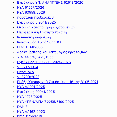
Εγκύκλιος ΥΠ. ΑΝΑΠΤΥΞΗΣ 62618/2026
ΚΥΑ 61267/2026
ΚΥΑ 63958/2026
παράταση προθεσμιών
Εγκύκλιος Ε.2041/2025
Θερμική καταπόνηση εργαζομένων
Περιφερειακή Ενότητα Κοζάνης
Κοινωνική ασφάλιση
Κανονισμός Ασφάλισης ΙΚΑ
ΠΟΛ 1139/2006
Άδειες ίδρυσης και λειτουργίας εργοταξίων
Υ.Α. 55575/Ι.479/1965
Εγκύκλιος 112033 ΕΞ 2025/2025
ν. 2217/1994
Παράβολο
ν. 5209/2025
Πράξη Υπουργικού Συμβουλίου 16 της 31.05.2021
ΚΥΑ Α.1091/2025
Εγκύκλιος 20041/2025
ΚΥΑ 1973/2025
ΚΥΑ ΥΠΕΝ/ΔΙΠΑ/82255/5190/2025
DANIEL
ΚΥΑ Α.1162/2023
ΠΟΛ 1124/2015