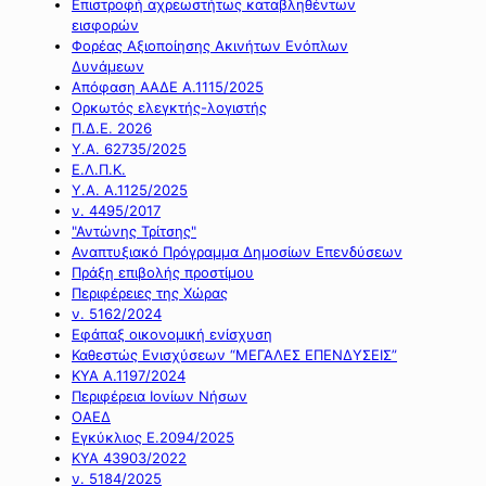
Επιστροφή αχρεωστήτως καταβληθέντων
εισφορών
Φορέας Αξιοποίησης Ακινήτων Ενόπλων
Δυνάμεων
Απόφαση ΑΑΔΕ Α.1115/2025
Ορκωτός ελεγκτής-λογιστής
Π.Δ.Ε. 2026
Υ.Α. 62735/2025
Ε.Λ.Π.Κ.
Υ.Α. Α.1125/2025
ν. 4495/2017
"Αντώνης Τρίτσης"
Αναπτυξιακό Πρόγραμμα Δημοσίων Επενδύσεων
Πράξη επιβολής προστίμου
Περιφέρειες της Χώρας
ν. 5162/2024
Εφάπαξ οικονομική ενίσχυση
Καθεστώς Ενισχύσεων “ΜΕΓΑΛΕΣ ΕΠΕΝΔΥΣΕΙΣ”
ΚΥΑ Α.1197/2024
Περιφέρεια Ιονίων Νήσων
ΟΑΕΔ
Εγκύκλιος Ε.2094/2025
ΚΥΑ 43903/2022
ν. 5184/2025