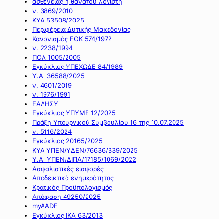
ασθένειας ή θανάτου λογιστή
ν. 3869/2010
ΚΥΑ 53508/2025
Περιφέρεια Δυτικής Μακεδονίας
Κανονισμός ΕΟΚ 574/1972
ν. 2238/1994
ΠΟΛ 1005/2005
Εγκύκλιος ΥΠΕΧΩΔΕ 84/1989
Υ.Α. 36588/2025
ν. 4601/2019
ν. 1976/1991
ΕΑΔΗΣΥ
Εγκύκλιος ΥΠΥΜΕ 12/2025
Πράξη Υπουργικού Συμβουλίου 16 της 10.07.2025
ν. 5116/2024
Εγκύκλιος 20165/2025
ΚΥΑ ΥΠΕΝ/ΥΔΕΝ/76636/339/2025
Υ.Α. ΥΠΕΝ/ΔΙΠΑ/17185/1069/2022
Ασφαλιστικές εισφορές
Αποδεικτικό ενημερότητας
Κρατικός Προϋπολογισμός
Απόφαση 49250/2025
myAADE
Εγκύκλιος ΙΚΑ 63/2013