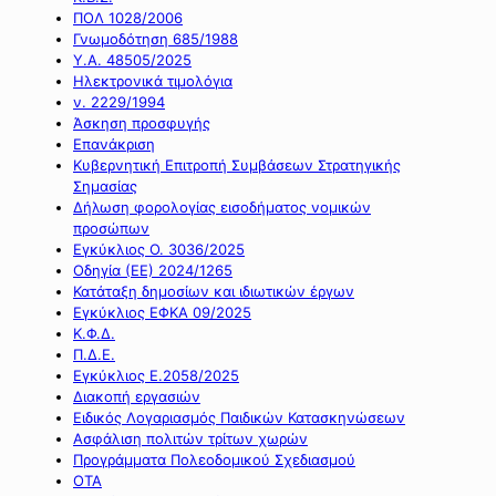
ΠΟΛ 1028/2006
Γνωμοδότηση 685/1988
Υ.Α. 48505/2025
Ηλεκτρονικά τιμολόγια
ν. 2229/1994
Άσκηση προσφυγής
Επανάκριση
Κυβερνητική Επιτροπή Συμβάσεων Στρατηγικής
Σημασίας
Δήλωση φορολογίας εισοδήματος νομικών
προσώπων
Εγκύκλιος Ο. 3036/2025
Οδηγία (ΕΕ) 2024/1265
Κατάταξη δημοσίων και ιδιωτικών έργων
Εγκύκλιος ΕΦΚΑ 09/2025
Κ.Φ.Δ.
Π.Δ.Ε.
Εγκύκλιος Ε.2058/2025
Διακοπή εργασιών
Ειδικός Λογαριασμός Παιδικών Κατασκηνώσεων
Ασφάλιση πολιτών τρίτων χωρών
Προγράμματα Πολεοδομικού Σχεδιασμού
ΟΤΑ