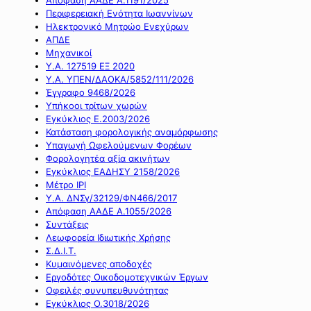
Περιφερειακή Ενότητα Ιωαννίνων
Ηλεκτρονικό Μητρώο Ενεχύρων
ΑΠΔΕ
Μηχανικοί
Υ.Α. 127519 ΕΞ 2020
Υ.Α. ΥΠΕΝ/ΔΑΟΚΑ/5852/111/2026
Έγγραφο 9468/2026
Υπήκοοι τρίτων χωρών
Εγκύκλιος Ε.2003/2026
Κατάσταση φορολογικής αναμόρφωσης
Υπαγωγή Ωφελούμενων Φορέων
Φορολογητέα αξία ακινήτων
Εγκύκλιος ΕΑΔΗΣΥ 2158/2026
Μέτρο IPI
Υ.Α. ΔΝΣγ/32129/ΦΝ466/2017
Απόφαση ΑΑΔΕ Α.1055/2026
Συντάξεις
Λεωφορεία Ιδιωτικής Χρήσης
Σ.Δ.Ι.Τ.
Κυμαινόμενες αποδοχές
Εργοδότες Οικοδομοτεχνικών Έργων
Οφειλές συνυπευθυνότητας
Εγκύκλιος Ο.3018/2026