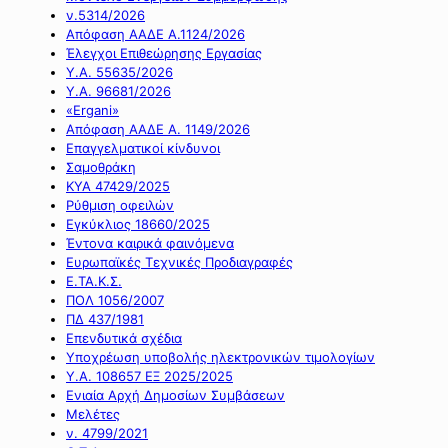
ν.5314/2026
Απόφαση ΑΑΔΕ Α.1124/2026
Έλεγχοι Επιθεώρησης Εργασίας
Υ.Α. 55635/2026
Υ.Α. 96681/2026
«Ergani»
Απόφαση ΑΑΔΕ Α. 1149/2026
Επαγγελματικοί κίνδυνοι
Σαμοθράκη
ΚΥΑ 47429/2025
Ρύθμιση οφειλών
Εγκύκλιος 18660/2025
Έντονα καιρικά φαινόμενα
Ευρωπαϊκές Τεχνικές Προδιαγραφές
Ε.ΤΑ.Κ.Σ.
ΠΟΛ 1056/2007
ΠΔ 437/1981
Επενδυτικά σχέδια
Υποχρέωση υποβολής ηλεκτρονικών τιμολογίων
Υ.Α. 108657 ΕΞ 2025/2025
Ενιαία Αρχή Δημοσίων Συμβάσεων
Μελέτες
ν. 4799/2021