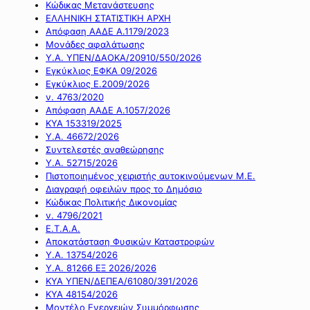
Κώδικας Μετανάστευσης
ΕΛΛΗΝΙΚΗ ΣΤΑΤΙΣΤΙΚΗ ΑΡΧΗ
Απόφαση ΑΑΔΕ Α.1179/2023
Μονάδες αφαλάτωσης
Υ.Α. ΥΠΕΝ/ΔΑΟΚΑ/20910/550/2026
Εγκύκλιος ΕΦΚΑ 09/2026
Εγκύκλιος Ε.2009/2026
ν. 4763/2020
Απόφαση ΑΑΔΕ Α.1057/2026
ΚΥΑ 153319/2025
Υ.Α. 46672/2026
Συντελεστές αναθεώρησης
Υ.Α. 52715/2026
Πιστοποιημένος χειριστής αυτοκινούμενων Μ.Ε.
Διαγραφή οφειλών προς το Δημόσιο
Κώδικας Πολιτικής Δικονομίας
ν. 4796/2021
Ε.Τ.Α.Α.
Αποκατάσταση Φυσικών Καταστροφών
Υ.Α. 13754/2026
Υ.Α. 81266 ΕΞ 2026/2026
ΚΥΑ ΥΠΕΝ/ΔΕΠΕΑ/61080/391/2026
ΚΥΑ 48154/2026
Μοντέλο Ενεργειών Συμμόρφωσης