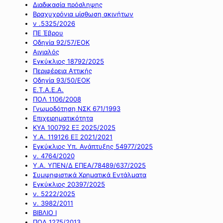
Διαδικασία πρόσληψης
Βραχυχρόνια μίσθωση ακινήτων
ν .5325/2026
ΠΕ Έβρου
Οδηγία 92/57/ΕΟΚ
Αιγιαλός
Εγκύκλιος 18792/2025
Περιφέρεια Αττικής
Οδηγία 93/50/ΕΟΚ
Ε.Τ.Α.Ε.Α.
ΠΟΛ 1106/2008
Γνωμοδότηση ΝΣΚ 671/1993
Επιχειρηματικότητα
ΚΥΑ 100792 ΕΞ 2025/2025
Υ.Α. 119126 ΕΞ 2021/2021
Εγκύκλιος Υπ. Ανάπτυξης 54977/2025
ν. 4764/2020
Υ.Α. ΥΠΕΝ/Δ ΕΠΕΑ/78489/637/2025
Συμψηφιστικά Χρηματικά Εντάλματα
Εγκύκλιος 20397/2025
ν. 5222/2025
ν. 3982/2011
ΒΙΒΛΙΟ Ι
ΠΟΛ 1275/2013