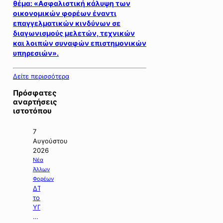
θέμα: «Ασφαλιστική κάλυψη των
οικονομικών φορέων έναντι
επαγγελματικών κινδύνων σε
διαγωνισμούς μελετών, τεχνικών
και λοιπών συναφών επιστημονικών
υπηρεσιών».
Δείτε περισσότερα
Πρόσφατες
αναρτήσεις
ιστοτόπου
7
Αυγούστου
2026
Νέα
Άλλων
Φορέων
ΔΤ
του
ΥΠΠΕΝ
με