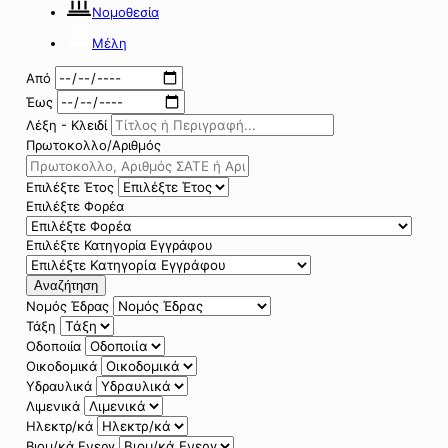
Νομοθεσία
Μέλη
Από
Έως
Λέξη - Κλειδί
Πρωτοκολλο/Αριθμός
Επιλέξτε Έτος
Επιλέξτε Φορέα
Επιλέξτε Κατηγορία Εγγράφου
Αναζήτηση
Νομός Έδρας
Τάξη
Οδοποιία
Οικοδομικά
Υδραυλικά
Λιμενικά
Ηλεκτρ/κά
Βιομ/κά Ενεργ