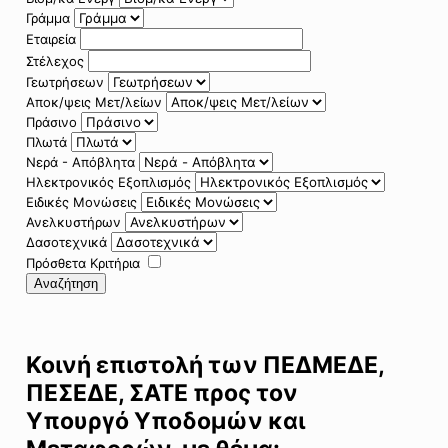
Γράμμα
Εταιρεία
Στέλεχος
Γεωτρήσεων
Αποκ/ψεις Μετ/λείων
Πράσινο
Πλωτά
Νερά - Απόβλητα
Ηλεκτρονικός Εξοπλισμός
Ειδικές Μονώσεις
Ανελκυστήρων
Δασοτεχνικά
Πρόσθετα Κριτήρια
Αναζήτηση
Κοινή επιστολή των ΠΕΔΜΕΔΕ,
ΠΕΣΕΔΕ, ΣΑΤΕ προς τον
Υπουργό Υποδομών και