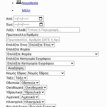
Νομοθεσία
Μέλη
Από
Έως
Λέξη - Κλειδί
Πρωτοκολλο/Αριθμός
Επιλέξτε Έτος
Επιλέξτε Φορέα
Επιλέξτε Κατηγορία Εγγράφου
Αναζήτηση
Νομός Έδρας
Τάξη
Οδοποιία
Οικοδομικά
Υδραυλικά
Λιμενικά
Ηλεκτρ/κά
Βιομ/κά Ενεργ