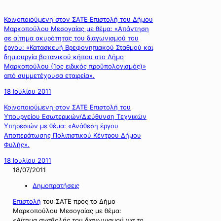
Κοινοποιούμενη στον ΣΑΤΕ Επιστολή του Δήμου
Μαρκοπούλου Μεσογαίας με θέμα: «Απάντηση
σε αίτημα ακυρότητας του διαγωνισμού του
έργου: «Κατασκευή Βρεφονηπιακού Σταθμού και
δημιουργία βοτανικού κήπου στο Δήμο
Μαρκοπούλου (1ος ειδικός προϋπολογισμός)»
από συμμετέχουσα εταιρεία».
18 Ιουλίου 2011
Κοινοποιούμενη στον ΣΑΤΕ Επιστολή του
Υπουργείου Εσωτερικών/Διεύθυνση Τεχνικών
Υπηρεσιών με θέμα: «Ανάθεση έργου
Αποπεράτωσης Πολιτιστικού Κέντρου Δήμου
Φυλής».
18 Ιουλίου 2011
18/07/2011
Δημοπρατήσεις
Επιστολή
του ΣΑΤΕ προς το Δήμο
Μαρκοπούλου Μεσογαίας με θέμα:
«Αίτημα αναβολής του διαγωνισμού για το