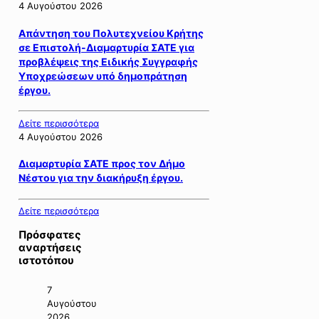
4 Αυγούστου 2026
Απάντηση του Πολυτεχνείου Κρήτης
σε Επιστολή-Διαμαρτυρία ΣΑΤΕ για
προβλέψεις της Ειδικής Συγγραφής
Υποχρεώσεων υπό δημοπράτηση
έργου.
Δείτε περισσότερα
4 Αυγούστου 2026
Διαμαρτυρία ΣΑΤΕ προς τον Δήμο
Νέστου για την διακήρυξη έργου.
Δείτε περισσότερα
Πρόσφατες
αναρτήσεις
ιστοτόπου
7
Αυγούστου
2026