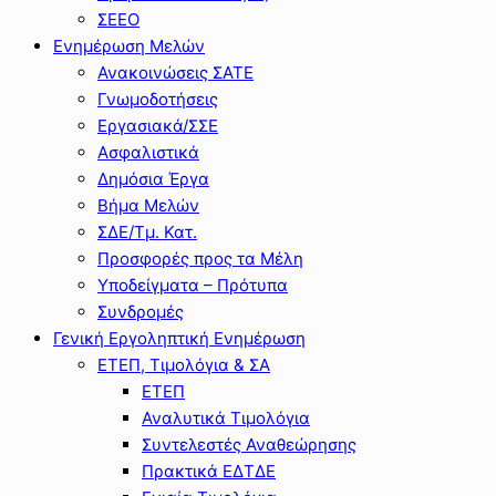
ΣΕΕΟ
Ενημέρωση Μελών
Ανακοινώσεις ΣΑΤΕ
Γνωμοδοτήσεις
Εργασιακά/ΣΣΕ
Ασφαλιστικά
Δημόσια Έργα
Βήμα Μελών
ΣΔΕ/Τμ. Κατ.
Προσφορές προς τα Μέλη
Υποδείγματα – Πρότυπα
Συνδρομές
Γενική Εργοληπτική Ενημέρωση
ΕΤΕΠ, Τιμολόγια & ΣΑ
ΕΤΕΠ
Αναλυτικά Τιμολόγια
Συντελεστές Αναθεώρησης
Πρακτικά ΕΔΤΔΕ