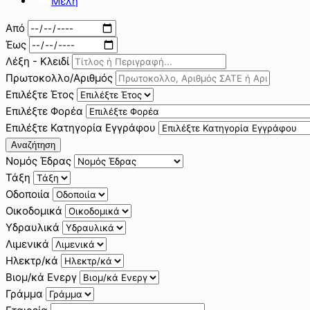
Μέλη
Από
Έως
Λέξη - Κλειδί
Πρωτοκολλο/Αριθμός
Επιλέξτε Έτος
Επιλέξτε Φορέα
Επιλέξτε Κατηγορία Εγγράφου
Αναζήτηση
Νομός Έδρας
Τάξη
Οδοποιία
Οικοδομικά
Υδραυλικά
Λιμενικά
Ηλεκτρ/κά
Βιομ/κά Ενεργ
Γράμμα