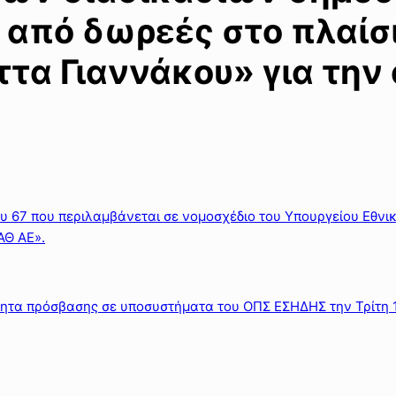
 από δωρεές στο πλαίσ
τα Γιαννάκου» για την
υ 67 που περιλαμβάνεται σε νομοσχέδιο του Υπουργείου Εθνι
ΑΘ ΑΕ».
ητα πρόσβασης σε υποσυστήματα του ΟΠΣ ΕΣΗΔΗΣ την Τρίτη 1