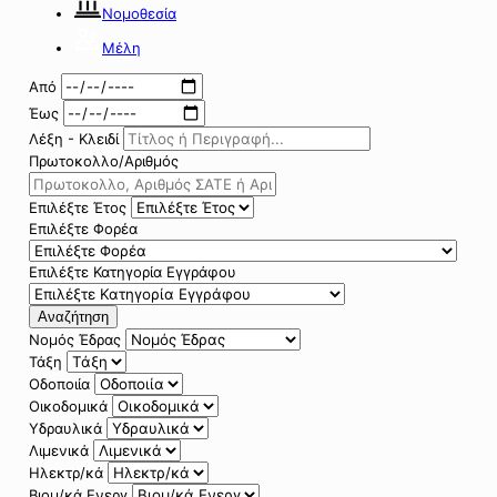
Νομοθεσία
Μέλη
Από
Έως
Λέξη - Κλειδί
Πρωτοκολλο/Αριθμός
Επιλέξτε Έτος
Επιλέξτε Φορέα
Επιλέξτε Κατηγορία Εγγράφου
Αναζήτηση
Νομός Έδρας
Τάξη
Οδοποιία
Οικοδομικά
Υδραυλικά
Λιμενικά
Ηλεκτρ/κά
Βιομ/κά Ενεργ