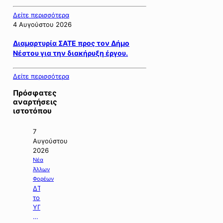
Δείτε περισσότερα
4 Αυγούστου 2026
Διαμαρτυρία ΣΑΤΕ προς τον Δήμο
Νέστου για την διακήρυξη έργου.
Δείτε περισσότερα
Πρόσφατες
αναρτήσεις
ιστοτόπου
7
Αυγούστου
2026
Νέα
Άλλων
Φορέων
ΔΤ
του
ΥΠΠΕΝ
με