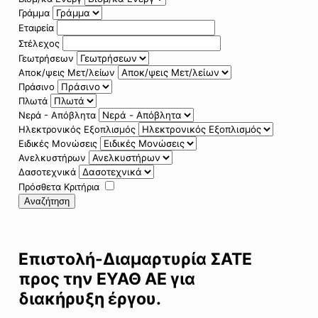
Γράμμα
Εταιρεία
Στέλεχος
Γεωτρήσεων
Αποκ/ψεις Μετ/λείων
Πράσινο
Πλωτά
Νερά - Απόβλητα
Ηλεκτρονικός Εξοπλισμός
Ειδικές Μονώσεις
Ανελκυστήρων
Δασοτεχνικά
Πρόσθετα Κριτήρια
Αναζήτηση
Επιστολή-Διαμαρτυρία ΣΑΤΕ
προς την ΕΥΑΘ ΑΕ για
διακήρυξη έργου.