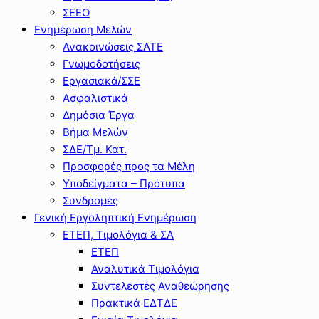
ΣΕΕΟ
Ενημέρωση Μελών
Ανακοινώσεις ΣΑΤΕ
Γνωμοδοτήσεις
Εργασιακά/ΣΣΕ
Ασφαλιστικά
Δημόσια Έργα
Βήμα Μελών
ΣΔΕ/Τμ. Κατ.
Προσφορές προς τα Μέλη
Υποδείγματα – Πρότυπα
Συνδρομές
Γενική Εργοληπτική Ενημέρωση
ΕΤΕΠ, Τιμολόγια & ΣΑ
ΕΤΕΠ
Αναλυτικά Τιμολόγια
Συντελεστές Αναθεώρησης
Πρακτικά ΕΔΤΔΕ