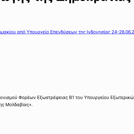
ιμακίου από Υπουργείο Επενδύσεων της Ινδονησίας 24-26.06.
τονισμού Φορέων Εξωστρέφειας Β1 του Υπουργείου Εξωτερικώ
ης Μολδαβίας».