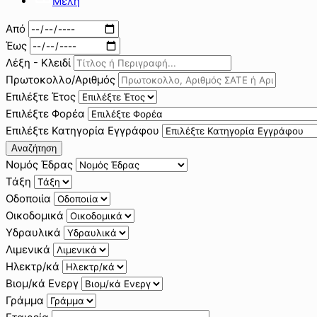
Μέλη
Από
Έως
Λέξη - Κλειδί
Πρωτοκολλο/Αριθμός
Επιλέξτε Έτος
Επιλέξτε Φορέα
Επιλέξτε Κατηγορία Εγγράφου
Αναζήτηση
Νομός Έδρας
Τάξη
Οδοποιία
Οικοδομικά
Υδραυλικά
Λιμενικά
Ηλεκτρ/κά
Βιομ/κά Ενεργ
Γράμμα