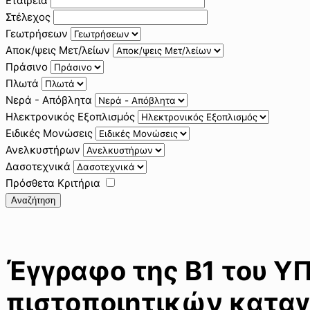
Εταιρεία
Στέλεχος
Γεωτρήσεων
Αποκ/ψεις Μετ/λείων
Πράσινο
Πλωτά
Νερά - Απόβλητα
Ηλεκτρονικός Εξοπλισμός
Ειδικές Μονώσεις
Ανελκυστήρων
Δασοτεχνικά
Πρόσθετα Κριτήρια
Αναζήτηση
Έγγραφο της Β1 του Υ
πιστοποιητικών καταγ