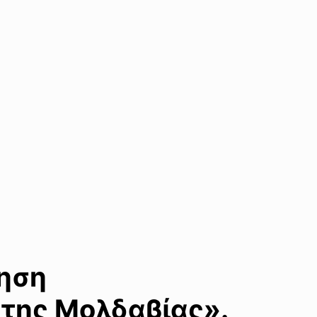
ίηση
της Μολδαβίας».