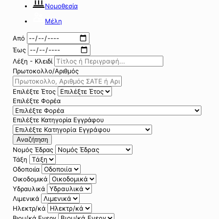
Νομοθεσία
Μέλη
Από
Έως
Λέξη - Κλειδί
Πρωτοκολλο/Αριθμός
Επιλέξτε Έτος
Επιλέξτε Φορέα
Επιλέξτε Κατηγορία Εγγράφου
Αναζήτηση
Νομός Έδρας
Τάξη
Οδοποιία
Οικοδομικά
Υδραυλικά
Λιμενικά
Ηλεκτρ/κά
Βιομ/κά Ενεργ