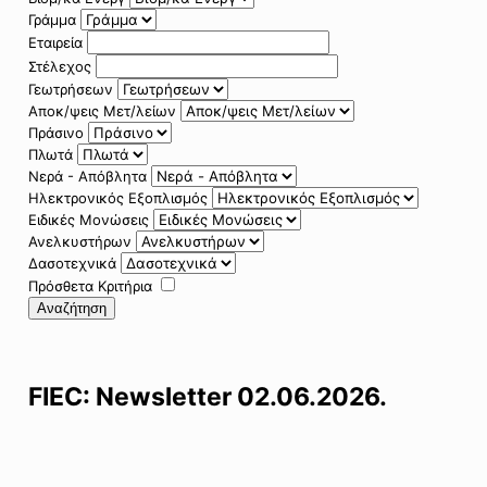
Γράμμα
Εταιρεία
Στέλεχος
Γεωτρήσεων
Αποκ/ψεις Μετ/λείων
Πράσινο
Πλωτά
Νερά - Απόβλητα
Ηλεκτρονικός Εξοπλισμός
Ειδικές Μονώσεις
Ανελκυστήρων
Δασοτεχνικά
Πρόσθετα Κριτήρια
Αναζήτηση
FIEC: Newsletter 02.06.2026.