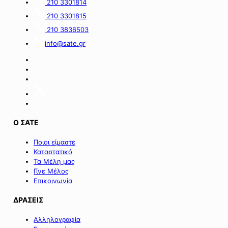
210 3301814
του
κύκλο
210 3301815
Πράσινου
του
Ταμείου».
ειδικού
210 3836503
σχήματος
info@sate.gr
στήριξης
των
επιχειρήσεων
της
Σαμοθράκης».
Ο ΣΑΤΕ
Ποιοι είμαστε
Καταστατικό
Τα Μέλη μας
Γίνε Μέλος
Επικοινωνία
ΔΡΑΣΕΙΣ
Αλληλογραφία