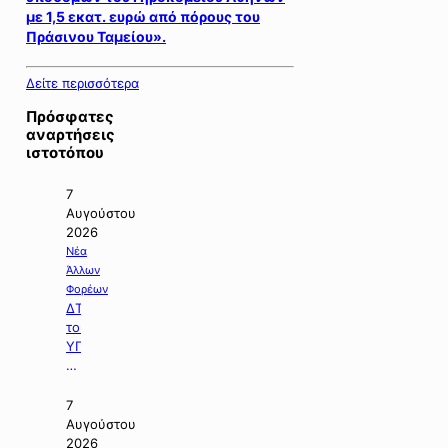
με 1,5 εκατ. ευρώ από πόρους του
Πράσινου Ταμείου».
Δείτε περισσότερα
Πρόσφατες
αναρτήσεις
ιστοτόπου
7
Αυγούστου
2026
Νέα
Άλλων
Φορέων
ΔΤ
του
ΥΠΠΕΝ
με
θέμα:
«Ειδικό
7
Χωροταξικό
Αυγούστου
Πλαίσιο
2026