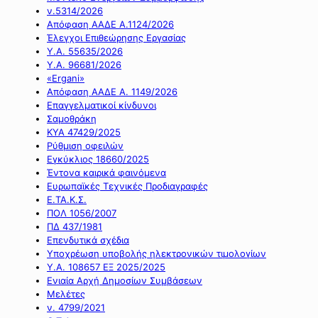
ν.5314/2026
Απόφαση ΑΑΔΕ Α.1124/2026
Έλεγχοι Επιθεώρησης Εργασίας
Υ.Α. 55635/2026
Υ.Α. 96681/2026
«Ergani»
Απόφαση ΑΑΔΕ Α. 1149/2026
Επαγγελματικοί κίνδυνοι
Σαμοθράκη
ΚΥΑ 47429/2025
Ρύθμιση οφειλών
Εγκύκλιος 18660/2025
Έντονα καιρικά φαινόμενα
Ευρωπαϊκές Τεχνικές Προδιαγραφές
Ε.ΤΑ.Κ.Σ.
ΠΟΛ 1056/2007
ΠΔ 437/1981
Επενδυτικά σχέδια
Υποχρέωση υποβολής ηλεκτρονικών τιμολογίων
Υ.Α. 108657 ΕΞ 2025/2025
Ενιαία Αρχή Δημοσίων Συμβάσεων
Μελέτες
ν. 4799/2021