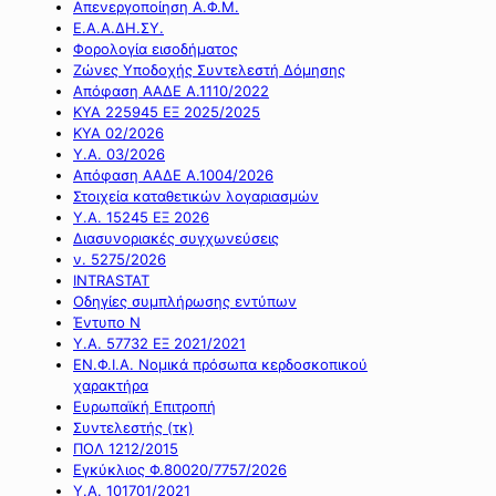
Απενεργοποίηση Α.Φ.Μ.
Ε.Α.Α.ΔΗ.ΣΥ.
Φορολογία εισοδήματος
Ζώνες Υποδοχής Συντελεστή Δόμησης
Απόφαση ΑΑΔΕ Α.1110/2022
ΚΥΑ 225945 ΕΞ 2025/2025
ΚΥΑ 02/2026
Υ.Α. 03/2026
Απόφαση ΑΑΔΕ Α.1004/2026
Στοιχεία καταθετικών λογαριασμών
Υ.Α. 15245 ΕΞ 2026
Διασυνοριακές συγχωνεύσεις
ν. 5275/2026
INTRASTAT
Οδηγίες συμπλήρωσης εντύπων
Έντυπο Ν
Υ.Α. 57732 ΕΞ 2021/2021
ΕΝ.Φ.Ι.Α. Νομικά πρόσωπα κερδοσκοπικού
χαρακτήρα
Ευρωπαϊκή Επιτροπή
Συντελεστής (τκ)
ΠΟΛ 1212/2015
Εγκύκλιος Φ.80020/7757/2026
Υ.Α. 101701/2021