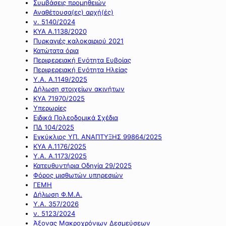
Συμβάσεις προμηθειών
Αναθέτουσα(ες) αρχή(ές)
ν. 5140/2024
ΚΥΑ Α.1138/2020
Πυρκαγιές καλοκαιριού 2021
Κατώτατα όρια
Περιφερειακή Ενότητα Ευβοίας
Περιφερειακή Ενότητα Ηλείας
Υ.Α. Α.1149/2025
Δήλωση στοιχείων ακινήτων
ΚΥΑ 71970/2025
Υπερωρίες
Ειδικά Πολεοδομικά Σχέδια
ΠΔ 104/2025
Εγκύκλιος ΥΠ. ΑΝΑΠΤΥΞΗΣ 99864/2025
ΚΥΑ Α.1176/2025
Υ.Α. Α.1173/2025
Κατευθυντήρια Οδηγία 29/2025
Φόρος μισθωτών υπηρεσιών
ΓΕΜΗ
Δήλωση Φ.Μ.Α.
Υ.Α. 357/2026
ν. 5123/2024
Άξονας Μακροχρόνιων Δεσμεύσεων