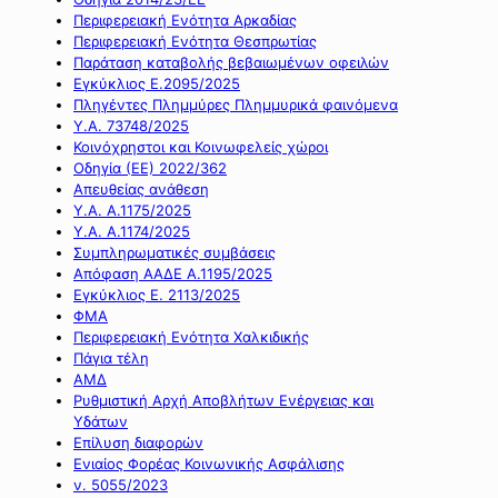
Περιφερειακή Ενότητα Αρκαδίας
Περιφερειακή Ενότητα Θεσπρωτίας
Παράταση καταβολής βεβαιωμένων οφειλών
Εγκύκλιος Ε.2095/2025
Πληγέντες Πλημμύρες Πλημμυρικά φαινόμενα
Υ.Α. 73748/2025
Κοινόχρηστοι και Κοινωφελείς χώροι
Οδηγία (ΕΕ) 2022/362
Απευθείας ανάθεση
Υ.Α. Α.1175/2025
Υ.Α. Α.1174/2025
Συμπληρωματικές συμβάσεις
Απόφαση ΑΑΔΕ Α.1195/2025
Εγκύκλιος Ε. 2113/2025
ΦΜΑ
Περιφερειακή Ενότητα Χαλκιδικής
Πάγια τέλη
ΑΜΔ
Ρυθμιστική Αρχή Αποβλήτων Ενέργειας και
Υδάτων
Επίλυση διαφορών
Ενιαίος Φορέας Κοινωνικής Ασφάλισης
ν. 5055/2023