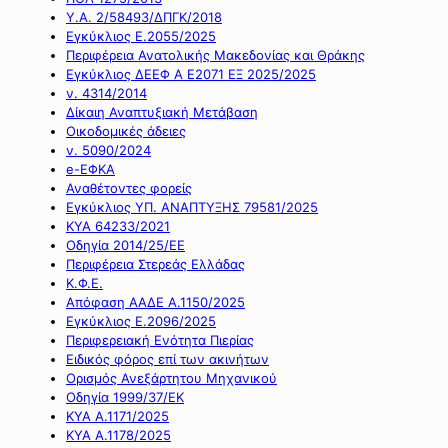
Υ.Α. 2/58493/ΔΠΓΚ/2018
Εγκύκλιος Ε.2055/2025
Περιφέρεια Ανατολικής Μακεδονίας και Θράκης
Εγκύκλιος ΔΕΕΦ Α Ε2071 ΕΞ 2025/2025
ν. 4314/2014
Δίκαιη Αναπτυξιακή Μετάβαση
Οικοδομικές άδειες
ν. 5090/2024
e-ΕΦΚΑ
Αναθέτοντες φορείς
Εγκύκλιος ΥΠ. ΑΝΑΠΤΥΞΗΣ 79581/2025
ΚΥΑ 64233/2021
Οδηγία 2014/25/ΕΕ
Περιφέρεια Στερεάς Ελλάδας
Κ.Φ.Ε.
Απόφαση ΑΑΔΕ Α.1150/2025
Εγκύκλιος Ε.2096/2025
Περιφερειακή Ενότητα Πιερίας
Ειδικός φόρος επί των ακινήτων
Ορισμός Ανεξάρτητου Μηχανικού
Οδηγία 1999/37/ΕΚ
ΚΥΑ Α.1171/2025
ΚΥΑ Α.1178/2025