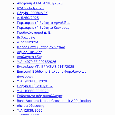
Απόφαση ΑΑΔΕ Α.1167/2025
ΚΥΑ 92421/2025
Οδηγία 1999/62/ΕΚ
ν. 5259/2025
Περιφερειακή Ενότητα Αργολίδας
Περιφερειακή Ενότητα Κέρκυρας
Προϋπολογισμοί Δ. Ε.
Βεβαιώσεις
ν. 5144/2024
Φόρος μεταβίβασης ακινήτων
Δήμος Σιθωνίας
Αναλογικά τέλη
Υ.Α. 4970 ΕΞ 2026/2026
Εγκύκλιος ΥΠ. ΕΡΓΑΣΙΑΣ 2141/2025
Επιτροπή Εξώδικης Επίλυσης Φορολογικών
Διαφορών
Υ.Α. 9404 ΕΞ 2026
Οδηγία (ΕΕ) 2017/1132
Υ.Α. 15660 ΕΞ 2020
Ενδοκοινοτικές συναλλαγές
Bank Account Nexus Crosscheck APPplication
Δίκτυα ύδρευσης
Υ.Α.12839/2026