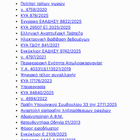
Πολίτες τρίτων χωρών
ν. 4759/2020
ΚΥΑ 878/2025
Έγγραφο ΕΑΑΔΗΣΥ 8822/2025
ΚΥΑ 29507 ΕΞ 2025/2025
Ελληνική Αναπτυξιακή Τράπεζα
Ηλεκτρονική διαβίβαση δεδομένων
ΚΥΑ ΓΔΟΥ 841/2021
Εγκύκλιος ΕΑΔΗΣΥ 9742/2025
ν. 4797/2021
Περιφερειακή Ενότητα Αιτωλοακαρνανίας
Υ.Α. 40331/Δ1.13521/2019
Ψηφιακό τέλος συναλλαγής
ΚΥΑ 17176/2023
Υπερεργασία
ΚΥΑ 94640/2025
ν. 4994/2022
Πράξη Υπουργικού Συμβουλίου 33 της 27.11.2025
Αναστολή είσπραξης ληξιπρόθεσμων οφειλών
Αδρανοποίηση Α.Φ.Μ.
Κατευθυντήρια Οδηγία 01/2013
Φόρος εισοδήματος
Εγκύκλιος Ε.2109/2025
Απόφαση ΑΑΔΕ Α.1191/2025