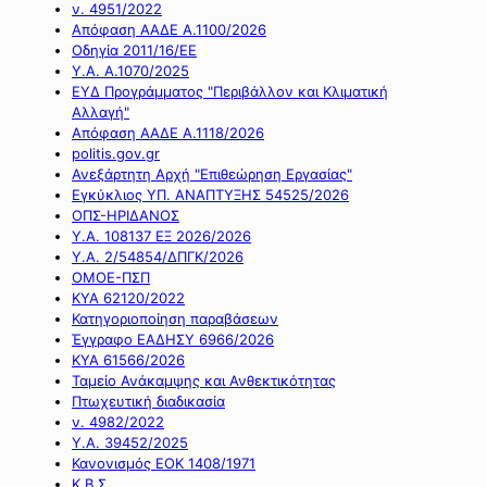
ν. 4951/2022
Απόφαση ΑΑΔΕ Α.1100/2026
Οδηγία 2011/16/ΕΕ
Υ.Α. Α.1070/2025
ΕΥΔ Προγράμματος "Περιβάλλον και Κλιματική
Αλλαγή"
Απόφαση ΑΑΔΕ Α.1118/2026
politis.gov.gr
Ανεξάρτητη Αρχή "Επιθεώρηση Εργασίας"
Εγκύκλιος ΥΠ. ΑΝΑΠΤΥΞΗΣ 54525/2026
ΟΠΣ-ΗΡΙΔΑΝΟΣ
Υ.Α. 108137 ΕΞ 2026/2026
Υ.Α. 2/54854/ΔΠΓΚ/2026
ΟΜΟΕ-ΠΣΠ
ΚΥΑ 62120/2022
Κατηγοριοποίηση παραβάσεων
Έγγραφο ΕΑΔΗΣΥ 6966/2026
ΚΥΑ 61566/2026
Ταμείο Ανάκαμψης και Ανθεκτικότητας
Πτωχευτική διαδικασία
ν. 4982/2022
Υ.Α. 39452/2025
Κανονισμός ΕΟΚ 1408/1971
Κ.Β.Σ.