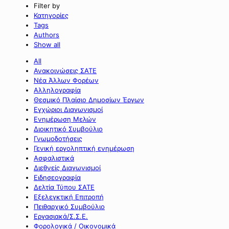
Filter by
Κατηγορίες
Tags
Authors
Show all
All
Ανακοινώσεις ΣΑΤΕ
Νέα Άλλων Φορέων
Αλληλογραφία
Θεσμικό Πλαίσιο Δημοσίων Έργων
Εγχώριοι Διαγωνισμοί
Ενημέρωση Μελών
Διοικητικό Συμβούλιο
Γνωμοδοτήσεις
Γενική εργοληπτική ενημέρωση
Ασφαλιστικά
Διεθνείς Διαγωνισμοί
Ειδησεογραφία
Δελτία Τύπου ΣΑΤΕ
Εξελεγκτική Επιτροπή
Πειθαρχικό Συμβούλιο
Εργασιακά/Σ.Σ.Ε.
Φορολογικά / Οικονομικά