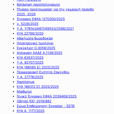
Κατάρτιση προϋπολογισμού
Πλαίσιο προετοιμασίας για την χειμερινή περίοδο
2025 -2026
Έγγραφο ΕΦΚΑ 1270300/2025
ν. 5226/2025
Υ.Α. ΥΠΕΝ/ΔΝΕΠ/69553/2588/2021
ΚΥΑ 22766/2020
Αδικήματα δωροδοκίας
Ηλεκτρονικό τιμολόγιο
Εγκύκλιος Ο.3058/2025
Απόφαση ΑΑΔΕ Α.1139/2025
ΚΥΑ 62637/2025
Υ.Α. 82707/2025
ΚΥΑ 188085 ΕΞ 2025/2025
Περιφερειακή Ενότητα Ζακύνθου
Υ.Α. 27778/2025
Χαρτόσημα
ΚΥΑ 186312 ΕΞ 2025/2025
Μισθωτοί
Γενικό Έγγραφο ΕΦΚΑ 2039469/2025
Οδηγία (ΕΕ) 2019/882
Σώμα Επιθεώρησης Εργασίας - ΣΕΠΕ
ΚΥΑ Α. 1177/2025