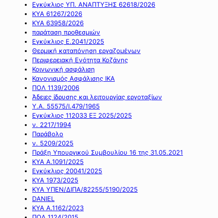
Εγκύκλιος ΥΠ. ΑΝΑΠΤΥΞΗΣ 62618/2026
ΚΥΑ 61267/2026
ΚΥΑ 63958/2026
παράταση προθεσμιών
Εγκύκλιος Ε.2041/2025
Θερμική καταπόνηση εργαζομένων
Περιφερειακή Ενότητα Κοζάνης
Κοινωνική ασφάλιση
Κανονισμός Ασφάλισης ΙΚΑ
ΠΟΛ 1139/2006
Άδειες ίδρυσης και λειτουργίας εργοταξίων
Υ.Α. 55575/Ι.479/1965
Εγκύκλιος 112033 ΕΞ 2025/2025
ν. 2217/1994
Παράβολο
ν. 5209/2025
Πράξη Υπουργικού Συμβουλίου 16 της 31.05.2021
ΚΥΑ Α.1091/2025
Εγκύκλιος 20041/2025
ΚΥΑ 1973/2025
ΚΥΑ ΥΠΕΝ/ΔΙΠΑ/82255/5190/2025
DANIEL
ΚΥΑ Α.1162/2023
ΠΟΛ 1124/2015