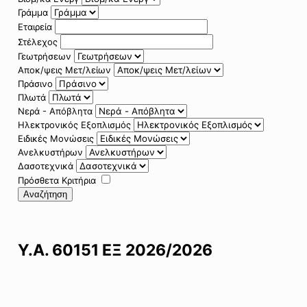
Γράμμα
Εταιρεία
Στέλεχος
Γεωτρήσεων
Αποκ/ψεις Μετ/λείων
Πράσινο
Πλωτά
Νερά - Απόβλητα
Ηλεκτρονικός Εξοπλισμός
Ειδικές Μονώσεις
Ανελκυστήρων
Δασοτεχνικά
Πρόσθετα Κριτήρια
Αναζήτηση
Υ.Α. 60151 ΕΞ 2026/2026