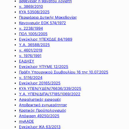
ασθένειας ή θανάτου λογιστή
ν. 3869/2010
ΚΥΑ 53508/2025
Περιφέρεια Δυτικής Μακεδονίας
Κανονισμός ΕΟΚ 574/1972
ν. 2238/1994
ΠΟΛ 1005/2005
Εγκύκλιος ΥΠΕΧΩΔΕ 84/1989
Υ.Α. 36588/2025
ν. 4601/2019
ν. 1976/1991
ΕΑΔΗΣΥ
Εγκύκλιος ΥΠΥΜΕ 12/2025
Πράξη Υπουργικού Συμβουλίου 16 της 10.07.2025
ν. 5116/2024
Εγκύκλιος 20165/2025
ΚΥΑ ΥΠΕΝ/ΥΔΕΝ/76636/339/2025
Υ.Α. ΥΠΕΝ/ΔΙΠΑ/17185/1069/2022
Ασφαλιστικές εισφορές
Αποδεικτικό ενημερότητας
Κρατικός Προϋπολογισμός
Απόφαση 49250/2025
myAADE
Εγκύκλιος ΙΚΑ 63/2013