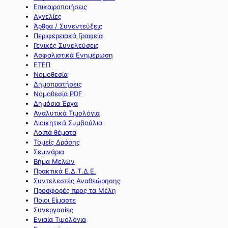
Επικαιροποιήσεις
Αγγελίες
Άρθρα / Συνεντεύξεις
Περιφερειακά Γραφεία
Γενικές Συνελεύσεις
Ασφαλιστικά Ενημέρωση
ΕΤΕΠ
Νομοθεσία
Δημοπρατήσεις
Νομοθεσία PDF
Δημόσια Έργα
Αναλυτικά Τιμολόγια
Διοικητικά Συμβούλια
Λοιπά θέματα
Τομείς Δράσης
Σεμινάρια
Βήμα Μελών
Πρακτικά Ε.Δ.Τ.Δ.Ε.
Συντελεστές Αναθεώρησης
Προσφορές προς τα Μέλη
Ποιοι Είμαστε
Συνεργασίες
Ενιαία Τιμολόγια