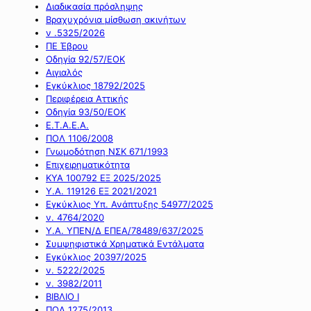
Διαδικασία πρόσληψης
Βραχυχρόνια μίσθωση ακινήτων
ν .5325/2026
ΠΕ Έβρου
Οδηγία 92/57/ΕΟΚ
Αιγιαλός
Εγκύκλιος 18792/2025
Περιφέρεια Αττικής
Οδηγία 93/50/ΕΟΚ
Ε.Τ.Α.Ε.Α.
ΠΟΛ 1106/2008
Γνωμοδότηση ΝΣΚ 671/1993
Επιχειρηματικότητα
ΚΥΑ 100792 ΕΞ 2025/2025
Υ.Α. 119126 ΕΞ 2021/2021
Εγκύκλιος Υπ. Ανάπτυξης 54977/2025
ν. 4764/2020
Υ.Α. ΥΠΕΝ/Δ ΕΠΕΑ/78489/637/2025
Συμψηφιστικά Χρηματικά Εντάλματα
Εγκύκλιος 20397/2025
ν. 5222/2025
ν. 3982/2011
ΒΙΒΛΙΟ Ι
ΠΟΛ 1275/2013