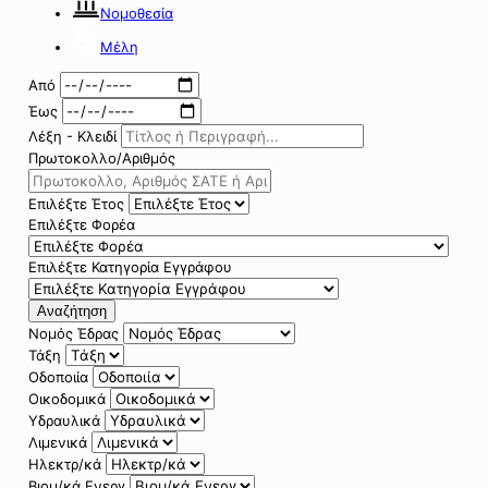
Νομοθεσία
Μέλη
Από
Έως
Λέξη - Κλειδί
Πρωτοκολλο/Αριθμός
Επιλέξτε Έτος
Επιλέξτε Φορέα
Επιλέξτε Κατηγορία Εγγράφου
Αναζήτηση
Νομός Έδρας
Τάξη
Οδοποιία
Οικοδομικά
Υδραυλικά
Λιμενικά
Ηλεκτρ/κά
Βιομ/κά Ενεργ