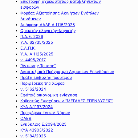
Επιστροφή αχρεωστήτως καταβληθέντων
εισφορών
Φορέας Αξιοποίησης Ακινήτων Ενόπλων
Δυνάμεων
Απόφαση ΑΑΔΕ Α.1115/2025
Ορκωτός ελεγκτής-λογιστής
Π.Δ.Ε. 2026
Υ.Α. 62735/2025
Ε.Λ.Π.Κ.
Υ.Α. Α.1125/2025
ν. 4495/2017
"Αντώνης Τρίτσης"
Αναπτυξιακό Πρόγραμμα Δημοσίων Επενδύσεων
Πράξη επιβολής προστίμου
Περιφέρειες της Χώρας
ν. 5162/2024
Εφάπαξ οικονομική ενίσχυση
Καθεστώς Ενισχύσεων “ΜΕΓΑΛΕΣ ΕΠΕΝΔΥΣΕΙΣ”
ΚΥΑ Α.1197/2024
Περιφέρεια Ιονίων Νήσων
ΟΑΕΔ
Εγκύκλιος Ε.2094/2025
ΚΥΑ 43903/2022
ν. 5184/2025