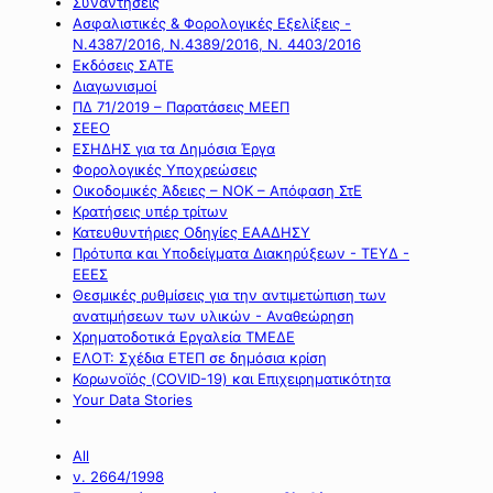
Συναντήσεις
Ασφαλιστικές & Φορολογικές Εξελίξεις -
Ν.4387/2016, Ν.4389/2016, Ν. 4403/2016
Εκδόσεις ΣΑΤΕ
Διαγωνισμοί
ΠΔ 71/2019 – Παρατάσεις ΜΕΕΠ
ΣΕΕΟ
ΕΣΗΔΗΣ για τα Δημόσια Έργα
Φορολογικές Υποχρεώσεις
Οικοδομικές Άδειες – ΝΟΚ – Απόφαση ΣτΕ
Κρατήσεις υπέρ τρίτων
Κατευθυντήριες Οδηγίες ΕΑΑΔΗΣΥ
Πρότυπα και Υποδείγματα Διακηρύξεων - ΤΕΥΔ -
ΕΕΕΣ
Θεσμικές ρυθμίσεις για την αντιμετώπιση των
ανατιμήσεων των υλικών - Αναθεώρηση
Χρηματοδοτικά Εργαλεία ΤΜΕΔΕ
ΕΛΟΤ: Σχέδια ΕΤΕΠ σε δημόσια κρίση
Κορωνοϊός (COVID-19) και Επιχειρηματικότητα
Your Data Stories
All
ν. 2664/1998