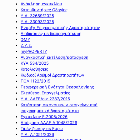
Ανάκληση εγκυκλίου
Κατευθυντήριες Οδηγίες
Υ.Α. 32689/2025
Υ.Α. 33093/2025
Έναρξη Επιχειρηματικής Δραστηριότητας
Διαδικασίες με διαπραγμάτευση
ΦΜΥ
Ζ.Υ.Σ.
myPROPERTY
Αναγκαστική εκτέλεση/κατάσχεση
ΚΥΑ 534/2025
Κατολισθήσεις
Κωδικοί Αριθμοί Δραστηριοτήτων
ΠΟΛ 1122/2015
Περιφερειακή Ενότητα Θεσσαλονίκης
Ελεύθεροι Επαγγελματίες
Υ.Α. ΔΑΕΕ/οικ.2287/2016
Κατάσταση οικονομικών στοιχείων από
επιχειρηματική δραστηριότητα
Εγκύκλιος Ε.2005/2026
Απόφαση ΑΑΔΕ Α.1048/2026
Τιμές ζώνης σε Ευρώ
Υ.Α. Α.1051/2026