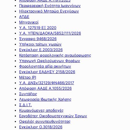
Περιφερειακή Ενότητα Ιωαννίνων
Ηλεκτρονικό Μητρώο Ενεχύρων
ΑΠΔΕ
Μηχανικοί
Υ.Α. 127519 ΕΞ 2020
Υ.Α. ΥΠΕΝ/ΔΑΟΚΑ/5852/111/2026
Έγγραφο 9468/2026
Υπήκοοι τρίτων χωρών
Εγκύκλιος Ε.2003/2026
Κατάσταση φορολογικής αναμόρφωσης
Υπαγωγή Ωφελούμενων Φορέων
Φορολογητέα αξία ακινήτων
Εγκύκλιος ΕΑΔΗΣΥ 2158/2026
Μέτρο IPI
Υ.Α. ΔΝΣγ/32129/ΦΝ466/2017
Απόφαση ΑΑΔΕ Α.1055/2026
Συντάξεις
Λεωφορεία Ιδιωτικής Χρήσης
Σ.Δ.Ι.Τ.
Κυμαινόμενες αποδοχές
Εργοδότες Οικοδομοτεχνικών Έργων
Οφειλές συνυπευθυνότητας
Εγκύκλιος Ο.3018/2026