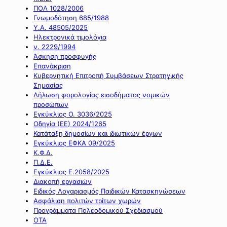
ΠΟΛ 1028/2006
Γνωμοδότηση 685/1988
Υ.Α. 48505/2025
Ηλεκτρονικά τιμολόγια
ν. 2229/1994
Άσκηση προσφυγής
Επανάκριση
Κυβερνητική Επιτροπή Συμβάσεων Στρατηγικής
Σημασίας
Δήλωση φορολογίας εισοδήματος νομικών
προσώπων
Εγκύκλιος Ο. 3036/2025
Οδηγία (ΕΕ) 2024/1265
Κατάταξη δημοσίων και ιδιωτικών έργων
Εγκύκλιος ΕΦΚΑ 09/2025
Κ.Φ.Δ.
Π.Δ.Ε.
Εγκύκλιος Ε.2058/2025
Διακοπή εργασιών
Ειδικός Λογαριασμός Παιδικών Κατασκηνώσεων
Ασφάλιση πολιτών τρίτων χωρών
Προγράμματα Πολεοδομικού Σχεδιασμού
ΟΤΑ