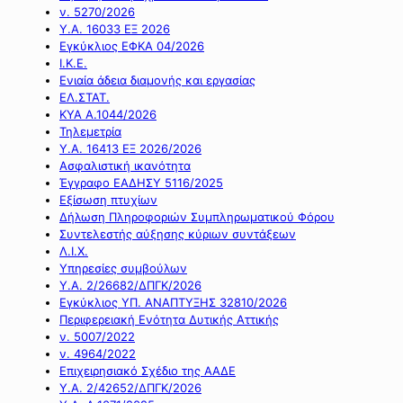
ν. 5270/2026
Υ.Α. 16033 ΕΞ 2026
Εγκύκλιος ΕΦΚΑ 04/2026
Ι.Κ.Ε.
Ενιαία άδεια διαμονής και εργασίας
ΕΛ.ΣΤΑΤ.
ΚΥΑ Α.1044/2026
Τηλεμετρία
Υ.Α. 16413 ΕΞ 2026/2026
Ασφαλιστική ικανότητα
Έγγραφο ΕΑΔΗΣΥ 5116/2025
Εξίσωση πτυχίων
Δήλωση Πληροφοριών Συμπληρωματικού Φόρου
Συντελεστής αύξησης κύριων συντάξεων
Λ.Ι.Χ.
Υπηρεσίες συμβούλων
Υ.Α. 2/26682/ΔΠΓΚ/2026
Εγκύκλιος ΥΠ. ΑΝΑΠΤΥΞΗΣ 32810/2026
Περιφερειακή Ενότητα Δυτικής Αττικής
ν. 5007/2022
ν. 4964/2022
Επιχειρησιακό Σχέδιο της ΑΑΔΕ
Υ.Α. 2/42652/ΔΠΓΚ/2026