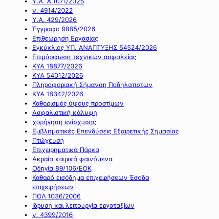
Υ.Α. Α.1071/2025
ν. 4914/2022
Υ.Α. 429/2026
Έγγραφο 9885/2026
Επιθεώρηση Εργασίας
Εγκύκλιος ΥΠ. ΑΝΑΠΤΥΞΗΣ 54524/2026
Επιμόρφωση τεχνικών ασφαλείας
ΚΥΑ 18877/2026
ΚΥΑ 54012/2026
Πληροφοριακή Σήμανση Ποδηλατιστών
ΚΥΑ 18342/2026
Καθορισμός ύψους προστίμων
Ασφαλιστική κάλυψη
χορήγηση ενίσχυσης
Εμβληματικές Επενδύσεις Εξαιρετικής Σημασίας
Πτώχευση
Επιχειρηματικά Πάρκα
Ακραία καιρικά φαινόμενα
Οδηγία 89/106/ΕΟΚ
Καθαρό εισόδημα επιχειρήσεων Έσοδα
επιχειρήσεων
ΠΟΛ 1036/2006
Ιδρυση και λειτουργία εργοταξίων
ν. 4399/2016