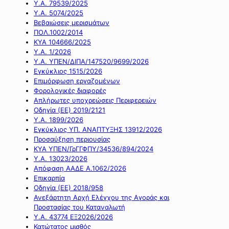
Υ.Α. 79539/2025
Υ.Α. 5074/2025
Βεβαιώσεις μερισμάτων
ΠΟΛ.1002/2014
ΚΥΑ 104666/2025
Υ.Α. 1/2026
Υ.Α. ΥΠΕΝ/ΔΙΠΑ/147520/9699/2026
Εγκύκλιος 1515/2026
Επιμόρφωση εργαζομένων
Φορολογικές διαφορές
Απλήρωτες υποχρεώσεις Περιφερειών
Οδηγία (ΕΕ) 2019/2121
Υ.Α. 1899/2026
Εγκύκλιος ΥΠ. ΑΝΑΠΤΥΞΗΣ 13912/2026
Προσαύξηση περιουσίας
ΚΥΑ ΥΠΕΝ/ΓρΓΓΦΠΥ/34536/894/2024
Υ.Α. 13023/2026
Απόφαση ΑΑΔΕ Α.1062/2026
Επικαρπία
Οδηγία (ΕΕ) 2018/958
Ανεξάρτητη Αρχή Ελέγχου της Αγοράς και
Προστασίας του Καταναλωτή
Υ.Α. 43774 ΕΞ2026/2026
Κατώτατος μισθός