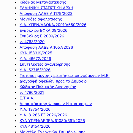
Κώδικας Μετανάστευσης
ΕΛΛΗΝΙΚΗ ΣΤΑΤΙΣΤΙΚΗ ΑΡΧΗ
Απόφαση ΑΑΔΕ Α.1179/2023
Μονάδες αφαλάτωσης
Υ.Α. ΥΠΕΝ/ΔΑΟΚΑ/20910/550/2026
Εγκύκλιος ΕΦΚΑ 09/2026
Εγκύκλιος Ε.2009/2026
ν. 4763/2020
Απόφαση ΑΑΔΕ Α.1057/2026
ΚΥΑ 153319/2025
Υ.Α. 46672/2026
Συντελεστές αναθεώρησης
Υ.Α. 52715/2026
Πιστοποιημένος χειριστής αυτοκινούμενων Μ.Ε.
Διαγραφή οφειλών προς το Δημόσιο
Κώδικας Πολιτικής Δικονομίας
ν. 4796/2021
Ε.Τ.Α.Α.
Αποκατάσταση Φυσικών Καταστροφών
Υ.Α. 13754/2026
Υ.Α. 81266 ΕΞ 2026/2026
ΚΥΑ ΥΠΕΝ/ΔΕΠΕΑ/61080/391/2026
ΚΥΑ 48154/2026
Μοντέλο Ενεργειών Συμμόρφωσης