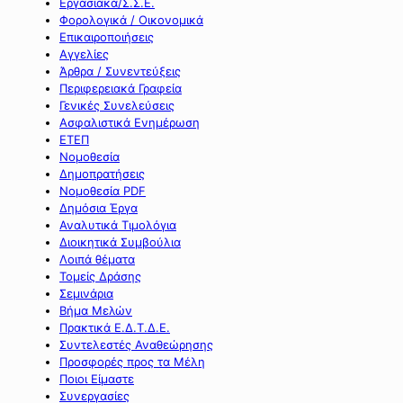
Εργασιακά/Σ.Σ.Ε.
Φορολογικά / Οικονομικά
Επικαιροποιήσεις
Αγγελίες
Άρθρα / Συνεντεύξεις
Περιφερειακά Γραφεία
Γενικές Συνελεύσεις
Ασφαλιστικά Ενημέρωση
ΕΤΕΠ
Νομοθεσία
Δημοπρατήσεις
Νομοθεσία PDF
Δημόσια Έργα
Αναλυτικά Τιμολόγια
Διοικητικά Συμβούλια
Λοιπά θέματα
Τομείς Δράσης
Σεμινάρια
Βήμα Μελών
Πρακτικά Ε.Δ.Τ.Δ.Ε.
Συντελεστές Αναθεώρησης
Προσφορές προς τα Μέλη
Ποιοι Είμαστε
Συνεργασίες