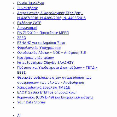
Ενιαία Τιμολόγια
Συναντήσεις
Ασφαλιστικές & Φορολογικές Εξελίξεις -
Ν.4387/2016, Ν.4389/2016, Ν. 4403/2016
Εκδόσεις ΣΑΤΕ
Διαγωνισμοί
ΠΔ 71/2019 – Παρατάσεις ΜΕΕΠ
ΣΕΕΟ
ΕΣΗΔΗΣ για τα Δημόσια Έργα
Φορολογικές Υποχρεώσεις
Οικοδομικές Άδειες – ΝΟΚ – Απόφαση ΣτΕ
Κρατήσεις υπέρ τρίτων
Κατευθυντήριες Οδηγίες ΕΑΑΔΗΣΥ
Πρότυπα και Υποδείγματα Διακηρύξεων - ΤΕΥΔ -
ΕΕΕΣ
Θεσμικές ρυθμίσεις για την αντιμετώπιση των
ανατιμήσεων των υλικών - Αναθεώρηση
Χρηματοδοτικά Εργαλεία ΤΜΕΔΕ
ΕΛΟΤ: Σχέδια ΕΤΕΠ σε δημόσια κρίση
Κορωνοϊός (COVID-19) και Επιχειρηματικότητα
Your Data Stories
All