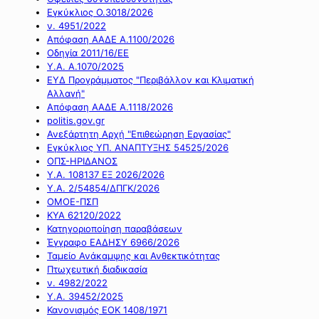
Εγκύκλιος Ο.3018/2026
ν. 4951/2022
Απόφαση ΑΑΔΕ Α.1100/2026
Οδηγία 2011/16/ΕΕ
Υ.Α. Α.1070/2025
ΕΥΔ Προγράμματος "Περιβάλλον και Κλιματική
Αλλαγή"
Απόφαση ΑΑΔΕ Α.1118/2026
politis.gov.gr
Ανεξάρτητη Αρχή "Επιθεώρηση Εργασίας"
Εγκύκλιος ΥΠ. ΑΝΑΠΤΥΞΗΣ 54525/2026
ΟΠΣ-ΗΡΙΔΑΝΟΣ
Υ.Α. 108137 ΕΞ 2026/2026
Υ.Α. 2/54854/ΔΠΓΚ/2026
ΟΜΟΕ-ΠΣΠ
ΚΥΑ 62120/2022
Κατηγοριοποίηση παραβάσεων
Έγγραφο ΕΑΔΗΣΥ 6966/2026
Ταμείο Ανάκαμψης και Ανθεκτικότητας
Πτωχευτική διαδικασία
ν. 4982/2022
Υ.Α. 39452/2025
Κανονισμός ΕΟΚ 1408/1971