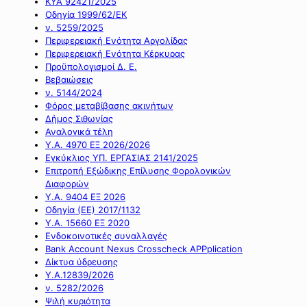
ΚΥΑ 92421/2025
Οδηγία 1999/62/ΕΚ
ν. 5259/2025
Περιφερειακή Ενότητα Αργολίδας
Περιφερειακή Ενότητα Κέρκυρας
Προϋπολογισμοί Δ. Ε.
Βεβαιώσεις
ν. 5144/2024
Φόρος μεταβίβασης ακινήτων
Δήμος Σιθωνίας
Αναλογικά τέλη
Υ.Α. 4970 ΕΞ 2026/2026
Εγκύκλιος ΥΠ. ΕΡΓΑΣΙΑΣ 2141/2025
Επιτροπή Εξώδικης Επίλυσης Φορολογικών
Διαφορών
Υ.Α. 9404 ΕΞ 2026
Οδηγία (ΕΕ) 2017/1132
Υ.Α. 15660 ΕΞ 2020
Ενδοκοινοτικές συναλλαγές
Bank Account Nexus Crosscheck APPplication
Δίκτυα ύδρευσης
Υ.Α.12839/2026
ν. 5282/2026
Ψιλή κυριότητα