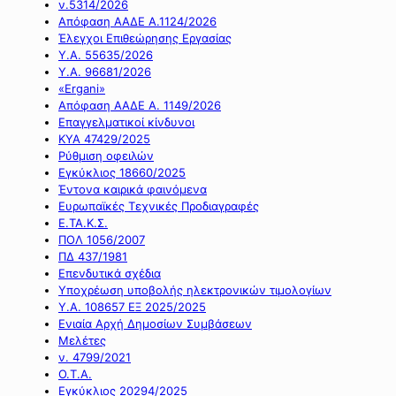
ν.5314/2026
Απόφαση ΑΑΔΕ Α.1124/2026
Έλεγχοι Επιθεώρησης Εργασίας
Υ.Α. 55635/2026
Υ.Α. 96681/2026
«Ergani»
Απόφαση ΑΑΔΕ Α. 1149/2026
Επαγγελματικοί κίνδυνοι
ΚΥΑ 47429/2025
Ρύθμιση οφειλών
Εγκύκλιος 18660/2025
Έντονα καιρικά φαινόμενα
Ευρωπαϊκές Τεχνικές Προδιαγραφές
Ε.ΤΑ.Κ.Σ.
ΠΟΛ 1056/2007
ΠΔ 437/1981
Επενδυτικά σχέδια
Υποχρέωση υποβολής ηλεκτρονικών τιμολογίων
Υ.Α. 108657 ΕΞ 2025/2025
Ενιαία Αρχή Δημοσίων Συμβάσεων
Μελέτες
ν. 4799/2021
Ο.Τ.Α.
Εγκύκλιος 20294/2025