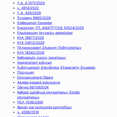
Υ.Α. Α.1071/2025
ν. 4914/2022
Υ.Α. 429/2026
Έγγραφο 9885/2026
Επιθεώρηση Εργασίας
Εγκύκλιος ΥΠ. ΑΝΑΠΤΥΞΗΣ 54524/2026
Επιμόρφωση τεχνικών ασφαλείας
ΚΥΑ 18877/2026
ΚΥΑ 54012/2026
Πληροφοριακή Σήμανση Ποδηλατιστών
ΚΥΑ 18342/2026
Καθορισμός ύψους προστίμων
Ασφαλιστική κάλυψη
Εμβληματικές Επενδύσεις Εξαιρετικής Σημασίας
Πτώχευση
Επιχειρηματικά Πάρκα
Ακραία καιρικά φαινόμενα
Οδηγία 89/106/ΕΟΚ
Καθαρό εισόδημα επιχειρήσεων Έσοδα
επιχειρήσεων
ΠΟΛ 1036/2006
Ιδρυση και λειτουργία εργοταξίων
ν. 4399/2016
Οικονομικοί φορείς