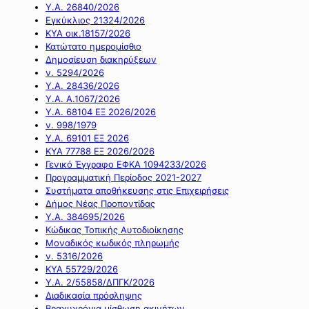
Υ.Α. 26840/2026
Εγκύκλιος 21324/2026
ΚΥΑ οικ.18157/2026
Κατώτατο ημερομίσθιο
Δημοσίευση διακηρύξεων
ν. 5294/2026
Υ.Α. 28436/2026
Υ.Α. Α.1067/2026
Υ.Α. 68104 ΕΞ 2026/2026
ν. 998/1979
Υ.Α. 69101 ΕΞ 2026
ΚΥΑ 77788 ΕΞ 2026/2026
Γενικό Έγγραφο ΕΦΚΑ 1094233/2026
Προγραμματική Περίοδος 2021-2027
Συστήματα αποθήκευσης στις Επιχειρήσεις
Δήμος Νέας Προποντίδας
Υ.Α. 384695/2026
Κώδικας Τοπικής Αυτοδιοίκησης
Μοναδικός κωδικός πληρωμής
ν. 5316/2026
ΚΥΑ 55729/2026
Υ.Α. 2/55858/ΔΠΓΚ/2026
Διαδικασία πρόσληψης
Βραχυχρόνια μίσθωση ακινήτων