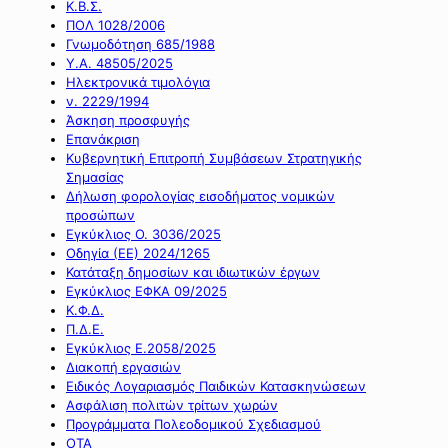
Κ.Β.Σ.
ΠΟΛ 1028/2006
Γνωμοδότηση 685/1988
Υ.Α. 48505/2025
Ηλεκτρονικά τιμολόγια
ν. 2229/1994
Άσκηση προσφυγής
Επανάκριση
Κυβερνητική Επιτροπή Συμβάσεων Στρατηγικής
Σημασίας
Δήλωση φορολογίας εισοδήματος νομικών
προσώπων
Εγκύκλιος Ο. 3036/2025
Οδηγία (ΕΕ) 2024/1265
Κατάταξη δημοσίων και ιδιωτικών έργων
Εγκύκλιος ΕΦΚΑ 09/2025
Κ.Φ.Δ.
Π.Δ.Ε.
Εγκύκλιος Ε.2058/2025
Διακοπή εργασιών
Ειδικός Λογαριασμός Παιδικών Κατασκηνώσεων
Ασφάλιση πολιτών τρίτων χωρών
Προγράμματα Πολεοδομικού Σχεδιασμού
ΟΤΑ