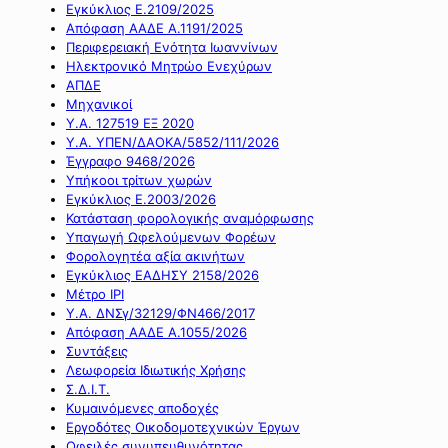
Εγκύκλιος Ε.2109/2025
Απόφαση ΑΑΔΕ Α.1191/2025
Περιφερειακή Ενότητα Ιωαννίνων
Ηλεκτρονικό Μητρώο Ενεχύρων
ΑΠΔΕ
Μηχανικοί
Υ.Α. 127519 ΕΞ 2020
Υ.Α. ΥΠΕΝ/ΔΑΟΚΑ/5852/111/2026
Έγγραφο 9468/2026
Υπήκοοι τρίτων χωρών
Εγκύκλιος Ε.2003/2026
Κατάσταση φορολογικής αναμόρφωσης
Υπαγωγή Ωφελούμενων Φορέων
Φορολογητέα αξία ακινήτων
Εγκύκλιος ΕΑΔΗΣΥ 2158/2026
Μέτρο IPI
Υ.Α. ΔΝΣγ/32129/ΦΝ466/2017
Απόφαση ΑΑΔΕ Α.1055/2026
Συντάξεις
Λεωφορεία Ιδιωτικής Χρήσης
Σ.Δ.Ι.Τ.
Κυμαινόμενες αποδοχές
Εργοδότες Οικοδομοτεχνικών Έργων
Οφειλές συνυπευθυνότητας