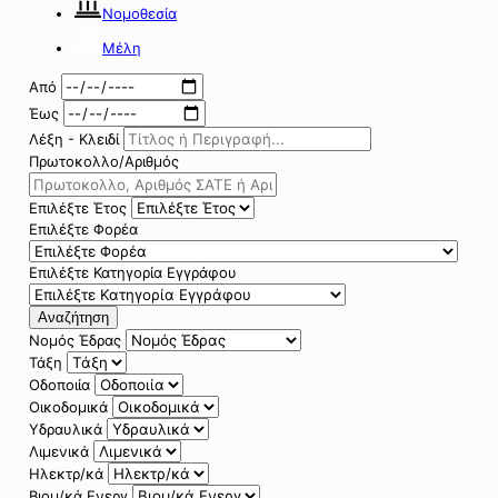
Νομοθεσία
Μέλη
Από
Έως
Λέξη - Κλειδί
Πρωτοκολλο/Αριθμός
Επιλέξτε Έτος
Επιλέξτε Φορέα
Επιλέξτε Κατηγορία Εγγράφου
Αναζήτηση
Νομός Έδρας
Τάξη
Οδοποιία
Οικοδομικά
Υδραυλικά
Λιμενικά
Ηλεκτρ/κά
Βιομ/κά Ενεργ