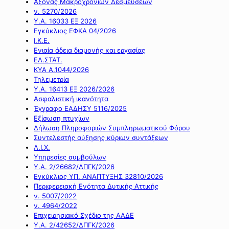
Άξονας Μακροχρόνιων Δεσμεύσεων
ν. 5270/2026
Υ.Α. 16033 ΕΞ 2026
Εγκύκλιος ΕΦΚΑ 04/2026
Ι.Κ.Ε.
Ενιαία άδεια διαμονής και εργασίας
ΕΛ.ΣΤΑΤ.
ΚΥΑ Α.1044/2026
Τηλεμετρία
Υ.Α. 16413 ΕΞ 2026/2026
Ασφαλιστική ικανότητα
Έγγραφο ΕΑΔΗΣΥ 5116/2025
Εξίσωση πτυχίων
Δήλωση Πληροφοριών Συμπληρωματικού Φόρου
Συντελεστής αύξησης κύριων συντάξεων
Λ.Ι.Χ.
Υπηρεσίες συμβούλων
Υ.Α. 2/26682/ΔΠΓΚ/2026
Εγκύκλιος ΥΠ. ΑΝΑΠΤΥΞΗΣ 32810/2026
Περιφερειακή Ενότητα Δυτικής Αττικής
ν. 5007/2022
ν. 4964/2022
Επιχειρησιακό Σχέδιο της ΑΑΔΕ
Υ.Α. 2/42652/ΔΠΓΚ/2026