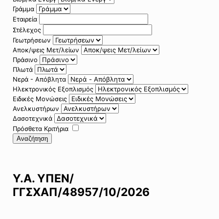
Γράμμα
Εταιρεία
Στέλεχος
Γεωτρήσεων
Αποκ/ψεις Μετ/λείων
Πράσινο
Πλωτά
Νερά - Απόβλητα
Ηλεκτρονικός Εξοπλισμός
Ειδικές Μονώσεις
Ανελκυστήρων
Δασοτεχνικά
Πρόσθετα Κριτήρια
Αναζήτηση
Υ.Α. ΥΠΕΝ/
ΓΓΣΧΑΠ/48957/10/2026