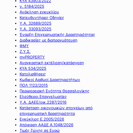
ΚΥΑ 43903/2022
ν. 5184/2025
Ανάκληση εγκυκλίου
Κατευθυντήριες Οδηγίες
Υ.Α. 32689/2025
Υ.Α. 33093/2025
Έναρξη Επιχειρηματικής Δραστηριότητας
Διαδικασίες με διαπραγμάτευση
ΦΜΥ
Ζ.Υ.Σ.
myPROPERTY
Αναγκαστική εκτέλεση/κατάσχεση
ΚΥΑ 534/2025
Κατολισθήσεις
Κωδικοί Αριθμοί Δραστηριοτήτων
ΠΟΛ 1122/2015
Περιφερειακή Ενότητα Θεσσαλονίκης
Ελεύθεροι Επαγγελματίες
Υ.Α. ΔΑΕΕ/οικ.2287/2016
Κατάσταση οικονομικών στοιχείων από
επιχειρηματική δραστηριότητα
Εγκύκλιος Ε.2005/2026
Απόφαση ΑΑΔΕ Α.1048/2026
Τιμές ζώνης σε Ευρώ