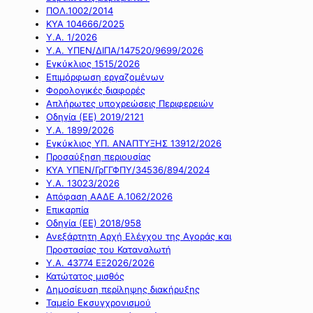
ΠΟΛ.1002/2014
ΚΥΑ 104666/2025
Υ.Α. 1/2026
Υ.Α. ΥΠΕΝ/ΔΙΠΑ/147520/9699/2026
Εγκύκλιος 1515/2026
Επιμόρφωση εργαζομένων
Φορολογικές διαφορές
Απλήρωτες υποχρεώσεις Περιφερειών
Οδηγία (ΕΕ) 2019/2121
Υ.Α. 1899/2026
Εγκύκλιος ΥΠ. ΑΝΑΠΤΥΞΗΣ 13912/2026
Προσαύξηση περιουσίας
ΚΥΑ ΥΠΕΝ/ΓρΓΓΦΠΥ/34536/894/2024
Υ.Α. 13023/2026
Απόφαση ΑΑΔΕ Α.1062/2026
Επικαρπία
Οδηγία (ΕΕ) 2018/958
Ανεξάρτητη Αρχή Ελέγχου της Αγοράς και
Προστασίας του Καταναλωτή
Υ.Α. 43774 ΕΞ2026/2026
Κατώτατος μισθός
Δημοσίευση περίληψης διακήρυξης
Ταμείο Εκσυγχρονισμού