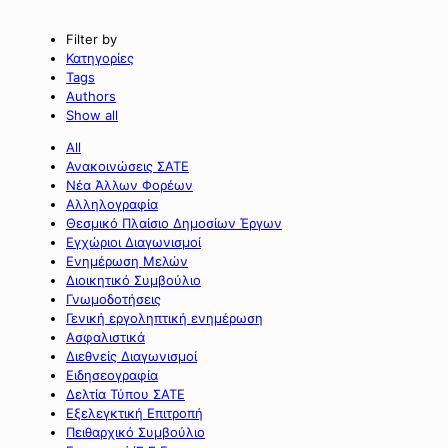
Filter by
Κατηγορίες
Tags
Authors
Show all
All
Ανακοινώσεις ΣΑΤΕ
Νέα Άλλων Φορέων
Αλληλογραφία
Θεσμικό Πλαίσιο Δημοσίων Έργων
Εγχώριοι Διαγωνισμοί
Ενημέρωση Μελών
Διοικητικό Συμβούλιο
Γνωμοδοτήσεις
Γενική εργοληπτική ενημέρωση
Ασφαλιστικά
Διεθνείς Διαγωνισμοί
Ειδησεογραφία
Δελτία Τύπου ΣΑΤΕ
Εξελεγκτική Επιτροπή
Πειθαρχικό Συμβούλιο