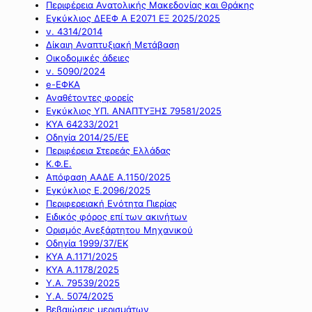
Περιφέρεια Ανατολικής Μακεδονίας και Θράκης
Εγκύκλιος ΔΕΕΦ Α Ε2071 ΕΞ 2025/2025
ν. 4314/2014
Δίκαιη Αναπτυξιακή Μετάβαση
Οικοδομικές άδειες
ν. 5090/2024
e-ΕΦΚΑ
Αναθέτοντες φορείς
Εγκύκλιος ΥΠ. ΑΝΑΠΤΥΞΗΣ 79581/2025
ΚΥΑ 64233/2021
Οδηγία 2014/25/ΕΕ
Περιφέρεια Στερεάς Ελλάδας
Κ.Φ.Ε.
Απόφαση ΑΑΔΕ Α.1150/2025
Εγκύκλιος Ε.2096/2025
Περιφερειακή Ενότητα Πιερίας
Ειδικός φόρος επί των ακινήτων
Ορισμός Ανεξάρτητου Μηχανικού
Οδηγία 1999/37/ΕΚ
ΚΥΑ Α.1171/2025
ΚΥΑ Α.1178/2025
Υ.Α. 79539/2025
Υ.Α. 5074/2025
Βεβαιώσεις μερισμάτων