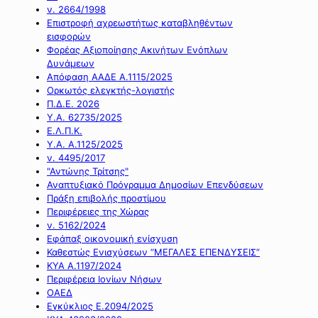
ν. 2664/1998
Επιστροφή αχρεωστήτως καταβληθέντων
εισφορών
Φορέας Αξιοποίησης Ακινήτων Ενόπλων
Δυνάμεων
Απόφαση ΑΑΔΕ Α.1115/2025
Ορκωτός ελεγκτής-λογιστής
Π.Δ.Ε. 2026
Υ.Α. 62735/2025
Ε.Λ.Π.Κ.
Υ.Α. Α.1125/2025
ν. 4495/2017
"Αντώνης Τρίτσης"
Αναπτυξιακό Πρόγραμμα Δημοσίων Επενδύσεων
Πράξη επιβολής προστίμου
Περιφέρειες της Χώρας
ν. 5162/2024
Εφάπαξ οικονομική ενίσχυση
Καθεστώς Ενισχύσεων “ΜΕΓΑΛΕΣ ΕΠΕΝΔΥΣΕΙΣ”
ΚΥΑ Α.1197/2024
Περιφέρεια Ιονίων Νήσων
ΟΑΕΔ
Εγκύκλιος Ε.2094/2025