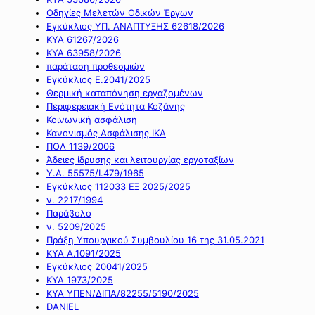
Οδηγίες Μελετών Οδικών Έργων
Εγκύκλιος ΥΠ. ΑΝΑΠΤΥΞΗΣ 62618/2026
ΚΥΑ 61267/2026
ΚΥΑ 63958/2026
παράταση προθεσμιών
Εγκύκλιος Ε.2041/2025
Θερμική καταπόνηση εργαζομένων
Περιφερειακή Ενότητα Κοζάνης
Κοινωνική ασφάλιση
Κανονισμός Ασφάλισης ΙΚΑ
ΠΟΛ 1139/2006
Άδειες ίδρυσης και λειτουργίας εργοταξίων
Υ.Α. 55575/Ι.479/1965
Εγκύκλιος 112033 ΕΞ 2025/2025
ν. 2217/1994
Παράβολο
ν. 5209/2025
Πράξη Υπουργικού Συμβουλίου 16 της 31.05.2021
ΚΥΑ Α.1091/2025
Εγκύκλιος 20041/2025
ΚΥΑ 1973/2025
ΚΥΑ ΥΠΕΝ/ΔΙΠΑ/82255/5190/2025
DANIEL