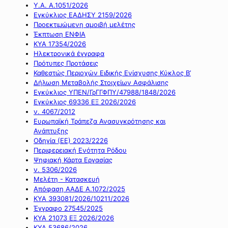
Υ.Α. Α.1051/2026
Εγκύκλιος ΕΑΔΗΣΥ 2159/2026
Προεκτιμώμενη αμοιβή μελέτης
Έκπτωση ΕΝΦΙΑ
ΚΥΑ 17354/2026
Ηλεκτρονικά έγγραφα
Πρότυπες Προτάσεις
Καθεστώς Περιοχών Ειδικής Ενίσχυσης Κύκλος Β’
Δήλωση Μεταβολής Στοιχείων Ασφάλισης
Εγκύκλιος ΥΠΕΝ/ΓρΓΓΦΠΥ/47988/1848/2026
Εγκύκλιος 69336 ΕΞ 2026/2026
ν. 4067/2012
Ευρωπαϊκή Τράπεζα Ανασυγκρότησης και
Ανάπτυξης
Οδηγία (ΕΕ) 2023/2226
Περιφερειακή Ενότητα Ρόδου
Ψηφιακή Κάρτα Εργασίας
ν. 5306/2026
Μελέτη - Κατασκευή
Απόφαση ΑΑΔΕ Α.1072/2025
ΚΥΑ 393081/2026/10211/2026
Έγγραφο 27545/2025
ΚΥΑ 21073 ΕΞ 2026/2026
ΚΥΑ 53686/2026