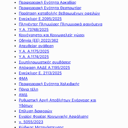
Περιφερειακή Ενότητα Αρκαδίας
Περιφερειακή Ενότητα Θεσπρωτίας
Παράταση καταβολής βεβαιωμένων οφειλών
Εγκύκλιος Ε.2095/2025
Πληγέντες Πλημμύρες Πλημμυρικά φαινόμενα
Υ.Α. 73748/2025
Κοινόχρηστοι και Κοινωφελείς χώροι
Οδηγία (ΕΕ) 2022/362
Απευθείας ανάθεση
Υ.Α. Α.1175/2025
Υ.Α. Α.1174/2025
Συμπληρωματικές συμβάσεις
Απόφαση ΑΑΔΕ Α.1195/2025
Εγκύκλιος Ε. 2113/2025
ΦΜΑ
Περιφερειακή Ενότητα Χαλκιδικής
Πάγια τέλη
ΑΜΔ
Ρυθμιστική Αρχή Αποβλήτων Ενέργειας και
Υδάτων
Επίλυση διαφορών
Ενιαίος Φορέας Κοινωνικής Ασφάλισης
ν. 5055/2023
Κώδικας Μετανάστευσης