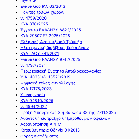
myAADE
Εγκύκλιος ΙΚΑ 63/2013
Πολίτες τρίτων χωρών
ν. 4759/2020
ΚΥΑ 878/2025
Έγγραφο ΕΑΑΔΗΣΥ 8822/2025
ΚΥΑ 29507 ΕΞ 2025/2025
Ελληνική Αναπτυξιακή Τράπεζα
Ηλεκτρονική διαβίβαση δεδομένων
ΚΥΑ ΓΔΟΥ 841/2021
Εγκύκλιος ΕΑΔΗΣΥ 9742/2025
ν. 4797/2021
Περιφερειακή Ενότητα Αιτωλοακαρνανίας
Υ.Α. 40331/Δ1.13521/2019
Ψηφιακό τέλος συναλλαγής
ΚΥΑ 17176/2023
Υπερεργασία
ΚΥΑ 94640/2025
ν. 4994/2022
Πράξη Υπουργικού Συμβουλίου 33 της 27.11.2025
Αναστολή είσπραξης ληξιπρόθεσμων οφειλών
Αδρανοποίηση Α.Φ.Μ.
Κατευθυντήρια Οδηγία 01/2013
Φόρος εισοδήματος