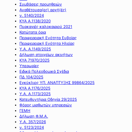
Συμβάσεις προμηθειών
Αναθέτουσα(ες) αρχή(ές)
ν. 5140/2024
ΚΥΑ Α.1138/2020
Πυρκαγιές καλοκαιριού 2021
Κατώτατα όρια
Περιφερειακή Ενότητα Ευβοίας
Περιφερειακή Ενότητα Ηλείας
Υ.Α. Α.1149/2025
Δήλωση στοιχείων ακινήτων
ΚΥΑ 71970/2025
Υπερωρίες
Ειδικά Πολεοδομικά Σχέδια
ΠΔ 104/2025
Εγκύκλιος ΥΠ. ΑΝΑΠΤΥΞΗΣ 99864/2025
ΚΥΑ Α.1176/2025
Υ.Α. Α.1173/2025
Κατευθυντήρια Οδηγία 29/2025
Φόρος μισθωτών υπηρεσιών
ΓΕΜΗ
Δήλωση Φ.Μ.Α.
Υ.Α. 357/2026
ν. 5123/2024