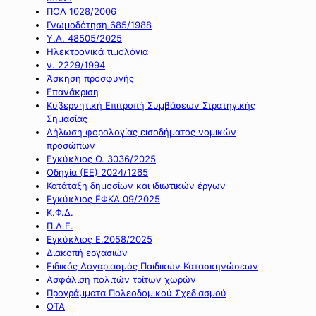
ΠΟΛ 1028/2006
Γνωμοδότηση 685/1988
Υ.Α. 48505/2025
Ηλεκτρονικά τιμολόγια
ν. 2229/1994
Άσκηση προσφυγής
Επανάκριση
Κυβερνητική Επιτροπή Συμβάσεων Στρατηγικής
Σημασίας
Δήλωση φορολογίας εισοδήματος νομικών
προσώπων
Εγκύκλιος Ο. 3036/2025
Οδηγία (ΕΕ) 2024/1265
Κατάταξη δημοσίων και ιδιωτικών έργων
Εγκύκλιος ΕΦΚΑ 09/2025
Κ.Φ.Δ.
Π.Δ.Ε.
Εγκύκλιος Ε.2058/2025
Διακοπή εργασιών
Ειδικός Λογαριασμός Παιδικών Κατασκηνώσεων
Ασφάλιση πολιτών τρίτων χωρών
Προγράμματα Πολεοδομικού Σχεδιασμού
ΟΤΑ