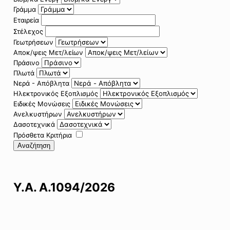
Γράμμα
Εταιρεία
Στέλεχος
Γεωτρήσεων
Αποκ/ψεις Μετ/λείων
Πράσινο
Πλωτά
Νερά - Απόβλητα
Ηλεκτρονικός Εξοπλισμός
Ειδικές Μονώσεις
Ανελκυστήρων
Δασοτεχνικά
Πρόσθετα Κριτήρια
Αναζήτηση
Υ.Α. Α.1094/2026