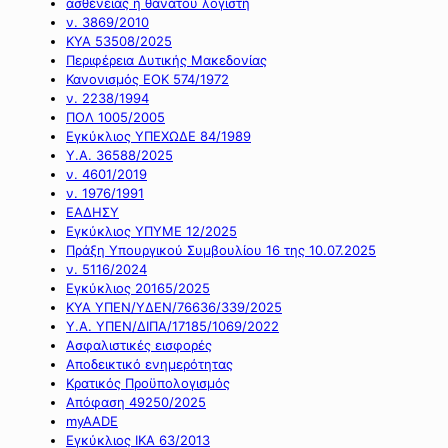
ασθένειας ή θανάτου λογιστή
ν. 3869/2010
ΚΥΑ 53508/2025
Περιφέρεια Δυτικής Μακεδονίας
Κανονισμός ΕΟΚ 574/1972
ν. 2238/1994
ΠΟΛ 1005/2005
Εγκύκλιος ΥΠΕΧΩΔΕ 84/1989
Υ.Α. 36588/2025
ν. 4601/2019
ν. 1976/1991
ΕΑΔΗΣΥ
Εγκύκλιος ΥΠΥΜΕ 12/2025
Πράξη Υπουργικού Συμβουλίου 16 της 10.07.2025
ν. 5116/2024
Εγκύκλιος 20165/2025
ΚΥΑ ΥΠΕΝ/ΥΔΕΝ/76636/339/2025
Υ.Α. ΥΠΕΝ/ΔΙΠΑ/17185/1069/2022
Ασφαλιστικές εισφορές
Αποδεικτικό ενημερότητας
Κρατικός Προϋπολογισμός
Απόφαση 49250/2025
myAADE
Εγκύκλιος ΙΚΑ 63/2013