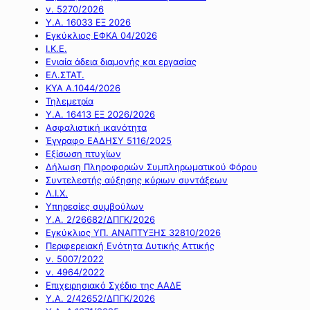
ν. 5270/2026
Υ.Α. 16033 ΕΞ 2026
Εγκύκλιος ΕΦΚΑ 04/2026
Ι.Κ.Ε.
Ενιαία άδεια διαμονής και εργασίας
ΕΛ.ΣΤΑΤ.
ΚΥΑ Α.1044/2026
Τηλεμετρία
Υ.Α. 16413 ΕΞ 2026/2026
Ασφαλιστική ικανότητα
Έγγραφο ΕΑΔΗΣΥ 5116/2025
Εξίσωση πτυχίων
Δήλωση Πληροφοριών Συμπληρωματικού Φόρου
Συντελεστής αύξησης κύριων συντάξεων
Λ.Ι.Χ.
Υπηρεσίες συμβούλων
Υ.Α. 2/26682/ΔΠΓΚ/2026
Εγκύκλιος ΥΠ. ΑΝΑΠΤΥΞΗΣ 32810/2026
Περιφερειακή Ενότητα Δυτικής Αττικής
ν. 5007/2022
ν. 4964/2022
Επιχειρησιακό Σχέδιο της ΑΑΔΕ
Υ.Α. 2/42652/ΔΠΓΚ/2026