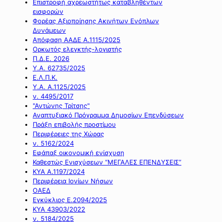
Επιστροφή αχρεωστήτως καταβληθέντων
εισφορών
Φορέας Αξιοποίησης Ακινήτων Ενόπλων
Δυνάμεων
Απόφαση ΑΑΔΕ Α.1115/2025
Ορκωτός ελεγκτής-λογιστής
Π.Δ.Ε. 2026
Υ.Α. 62735/2025
Ε.Λ.Π.Κ.
Υ.Α. Α.1125/2025
ν. 4495/2017
"Αντώνης Τρίτσης"
Αναπτυξιακό Πρόγραμμα Δημοσίων Επενδύσεων
Πράξη επιβολής προστίμου
Περιφέρειες της Χώρας
ν. 5162/2024
Εφάπαξ οικονομική ενίσχυση
Καθεστώς Ενισχύσεων “ΜΕΓΑΛΕΣ ΕΠΕΝΔΥΣΕΙΣ”
ΚΥΑ Α.1197/2024
Περιφέρεια Ιονίων Νήσων
ΟΑΕΔ
Εγκύκλιος Ε.2094/2025
ΚΥΑ 43903/2022
ν. 5184/2025