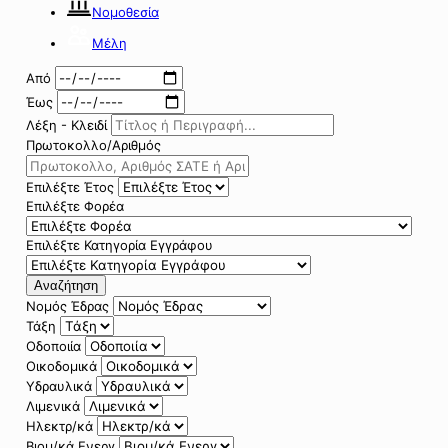
Νομοθεσία
Μέλη
Από
Έως
Λέξη - Κλειδί
Πρωτοκολλο/Αριθμός
Επιλέξτε Έτος
Επιλέξτε Φορέα
Επιλέξτε Κατηγορία Εγγράφου
Αναζήτηση
Νομός Έδρας
Τάξη
Οδοποιία
Οικοδομικά
Υδραυλικά
Λιμενικά
Ηλεκτρ/κά
Βιομ/κά Ενεργ