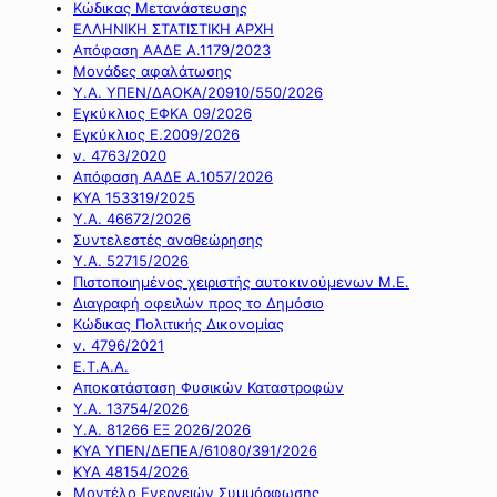
Κώδικας Μετανάστευσης
ΕΛΛΗΝΙΚΗ ΣΤΑΤΙΣΤΙΚΗ ΑΡΧΗ
Απόφαση ΑΑΔΕ Α.1179/2023
Μονάδες αφαλάτωσης
Υ.Α. ΥΠΕΝ/ΔΑΟΚΑ/20910/550/2026
Εγκύκλιος ΕΦΚΑ 09/2026
Εγκύκλιος Ε.2009/2026
ν. 4763/2020
Απόφαση ΑΑΔΕ Α.1057/2026
ΚΥΑ 153319/2025
Υ.Α. 46672/2026
Συντελεστές αναθεώρησης
Υ.Α. 52715/2026
Πιστοποιημένος χειριστής αυτοκινούμενων Μ.Ε.
Διαγραφή οφειλών προς το Δημόσιο
Κώδικας Πολιτικής Δικονομίας
ν. 4796/2021
Ε.Τ.Α.Α.
Αποκατάσταση Φυσικών Καταστροφών
Υ.Α. 13754/2026
Υ.Α. 81266 ΕΞ 2026/2026
ΚΥΑ ΥΠΕΝ/ΔΕΠΕΑ/61080/391/2026
ΚΥΑ 48154/2026
Μοντέλο Ενεργειών Συμμόρφωσης