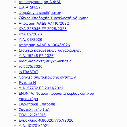
Απενεργοποίηση Α.Φ.Μ.
Ε.Α.Α.ΔΗ.ΣΥ.
Φορολογία εισοδήματος
Ζώνες Υποδοχής Συντελεστή Δόμησης
Απόφαση ΑΑΔΕ Α.1110/2022
ΚΥΑ 225945 ΕΞ 2025/2025
ΚΥΑ 02/2026
Υ.Α. 03/2026
Απόφαση ΑΑΔΕ Α.1004/2026
Στοιχεία καταθετικών λογαριασμών
Υ.Α. 15245 ΕΞ 2026
Διασυνοριακές συγχωνεύσεις
ν. 5275/2026
INTRASTAT
Οδηγίες συμπλήρωσης εντύπων
Έντυπο Ν
Υ.Α. 57732 ΕΞ 2021/2021
ΕΝ.Φ.Ι.Α. Νομικά πρόσωπα κερδοσκοπικού
χαρακτήρα
Ευρωπαϊκή Επιτροπή
Συντελεστής (τκ)
ΠΟΛ 1212/2015
Εγκύκλιος Φ.80020/7757/2026
Υ.Α. 101701/2021