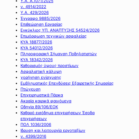
Υ.Α. Α.1071/2025
ν. 4914/2022
Υ.Α. 429/2026
Έγγραφο 9885/2026
Επιθεώρηση Εργασίας
Εγκύκλιος ΥΠ. ΑΝΑΠΤΥΞΗΣ 54524/2026
Επιμόρφωση τεχνικών ασφαλείας
ΚΥΑ 18877/2026
ΚΥΑ 54012/2026
Πληροφοριακή Σήμανση Ποδηλατιστών
ΚΥΑ 18342/2026
Καθορισμός ύψους προστίμων
Ασφαλιστική κάλυψη
χορήγηση ενίσχυσης
Εμβληματικές Επενδύσεις Εξαιρετικής Σημασίας
Πτώχευση
Επιχειρηματικά Πάρκα
Ακραία καιρικά φαινόμενα
Οδηγία 89/106/ΕΟΚ
Καθαρό εισόδημα επιχειρήσεων Έσοδα
επιχειρήσεων
ΠΟΛ 1036/2006
Ιδρυση και λειτουργία εργοταξίων
ν. 4399/2016