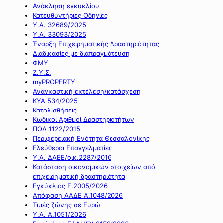
Ανάκληση εγκυκλίου
Κατευθυντήριες Οδηγίες
Υ.Α. 32689/2025
Υ.Α. 33093/2025
Έναρξη Επιχειρηματικής Δραστηριότητας
Διαδικασίες με διαπραγμάτευση
ΦΜΥ
Ζ.Υ.Σ.
myPROPERTY
Αναγκαστική εκτέλεση/κατάσχεση
ΚΥΑ 534/2025
Κατολισθήσεις
Κωδικοί Αριθμοί Δραστηριοτήτων
ΠΟΛ 1122/2015
Περιφερειακή Ενότητα Θεσσαλονίκης
Ελεύθεροι Επαγγελματίες
Υ.Α. ΔΑΕΕ/οικ.2287/2016
Κατάσταση οικονομικών στοιχείων από
επιχειρηματική δραστηριότητα
Εγκύκλιος Ε.2005/2026
Απόφαση ΑΑΔΕ Α.1048/2026
Τιμές ζώνης σε Ευρώ
Υ.Α. Α.1051/2026