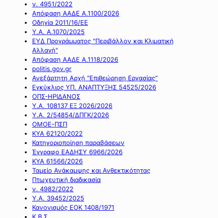
ν. 4951/2022
Απόφαση ΑΑΔΕ Α.1100/2026
Οδηγία 2011/16/ΕΕ
Υ.Α. Α.1070/2025
ΕΥΔ Προγράμματος "Περιβάλλον και Κλιματική
Αλλαγή"
Απόφαση ΑΑΔΕ Α.1118/2026
politis.gov.gr
Ανεξάρτητη Αρχή "Επιθεώρηση Εργασίας"
Εγκύκλιος ΥΠ. ΑΝΑΠΤΥΞΗΣ 54525/2026
ΟΠΣ-ΗΡΙΔΑΝΟΣ
Υ.Α. 108137 ΕΞ 2026/2026
Υ.Α. 2/54854/ΔΠΓΚ/2026
ΟΜΟΕ-ΠΣΠ
ΚΥΑ 62120/2022
Κατηγοριοποίηση παραβάσεων
Έγγραφο ΕΑΔΗΣΥ 6966/2026
ΚΥΑ 61566/2026
Ταμείο Ανάκαμψης και Ανθεκτικότητας
Πτωχευτική διαδικασία
ν. 4982/2022
Υ.Α. 39452/2025
Κανονισμός ΕΟΚ 1408/1971
Κ.Β.Σ.