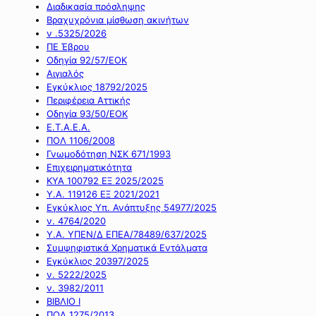
Διαδικασία πρόσληψης
Βραχυχρόνια μίσθωση ακινήτων
ν .5325/2026
ΠΕ Έβρου
Οδηγία 92/57/ΕΟΚ
Αιγιαλός
Εγκύκλιος 18792/2025
Περιφέρεια Αττικής
Οδηγία 93/50/ΕΟΚ
Ε.Τ.Α.Ε.Α.
ΠΟΛ 1106/2008
Γνωμοδότηση ΝΣΚ 671/1993
Επιχειρηματικότητα
ΚΥΑ 100792 ΕΞ 2025/2025
Υ.Α. 119126 ΕΞ 2021/2021
Εγκύκλιος Υπ. Ανάπτυξης 54977/2025
ν. 4764/2020
Υ.Α. ΥΠΕΝ/Δ ΕΠΕΑ/78489/637/2025
Συμψηφιστικά Χρηματικά Εντάλματα
Εγκύκλιος 20397/2025
ν. 5222/2025
ν. 3982/2011
ΒΙΒΛΙΟ Ι
ΠΟΛ 1275/2013