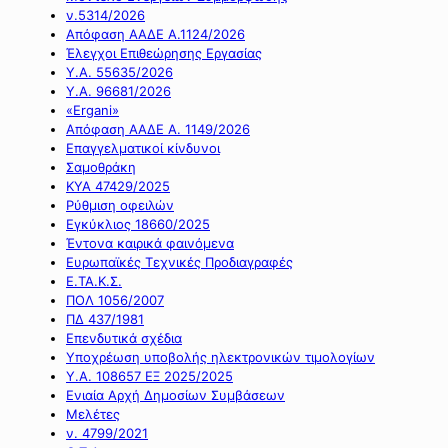
ν.5314/2026
Απόφαση ΑΑΔΕ Α.1124/2026
Έλεγχοι Επιθεώρησης Εργασίας
Υ.Α. 55635/2026
Υ.Α. 96681/2026
«Ergani»
Απόφαση ΑΑΔΕ Α. 1149/2026
Επαγγελματικοί κίνδυνοι
Σαμοθράκη
ΚΥΑ 47429/2025
Ρύθμιση οφειλών
Εγκύκλιος 18660/2025
Έντονα καιρικά φαινόμενα
Ευρωπαϊκές Τεχνικές Προδιαγραφές
Ε.ΤΑ.Κ.Σ.
ΠΟΛ 1056/2007
ΠΔ 437/1981
Επενδυτικά σχέδια
Υποχρέωση υποβολής ηλεκτρονικών τιμολογίων
Υ.Α. 108657 ΕΞ 2025/2025
Ενιαία Αρχή Δημοσίων Συμβάσεων
Μελέτες
ν. 4799/2021