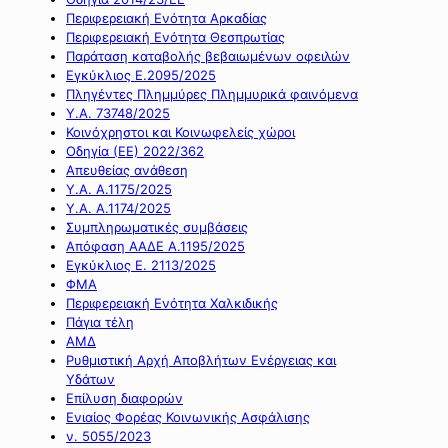
Περιφερειακή Ενότητα Αρκαδίας
Περιφερειακή Ενότητα Θεσπρωτίας
Παράταση καταβολής βεβαιωμένων οφειλών
Εγκύκλιος Ε.2095/2025
Πληγέντες Πλημμύρες Πλημμυρικά φαινόμενα
Υ.Α. 73748/2025
Κοινόχρηστοι και Κοινωφελείς χώροι
Οδηγία (ΕΕ) 2022/362
Απευθείας ανάθεση
Υ.Α. Α.1175/2025
Υ.Α. Α.1174/2025
Συμπληρωματικές συμβάσεις
Απόφαση ΑΑΔΕ Α.1195/2025
Εγκύκλιος Ε. 2113/2025
ΦΜΑ
Περιφερειακή Ενότητα Χαλκιδικής
Πάγια τέλη
ΑΜΔ
Ρυθμιστική Αρχή Αποβλήτων Ενέργειας και
Υδάτων
Επίλυση διαφορών
Ενιαίος Φορέας Κοινωνικής Ασφάλισης
ν. 5055/2023