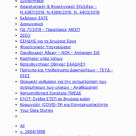
Συναντήσεις
Ασφαλιστικές & Φορολογικές Εξελίξεις -
Ν.4387/2016, Ν.4389/2016, Ν. 4403/2016
Εκδόσεις ΣΑΤΕ
Διαγωνισμοί
ΠΔ 71/2019 – Παρατάσεις ΜΕΕΠ
ΣΕΕΟ
ΕΣΗΔΗΣ για τα Δημόσια Έργα
Φορολογικές Υποχρεώσεις
Οικοδομικές Άδειες – ΝΟΚ – Απόφαση ΣτΕ
Κρατήσεις υπέρ τρίτων
Κατευθυντήριες Οδηγίες ΕΑΑΔΗΣΥ
Πρότυπα και Υποδείγματα Διακηρύξεων - ΤΕΥΔ -
ΕΕΕΣ
Θεσμικές ρυθμίσεις για την αντιμετώπιση των
ανατιμήσεων των υλικών - Αναθεώρηση
Χρηματοδοτικά Εργαλεία ΤΜΕΔΕ
ΕΛΟΤ: Σχέδια ΕΤΕΠ σε δημόσια κρίση
Κορωνοϊός (COVID-19) και Επιχειρηματικότητα
Your Data Stories
All
ν. 2664/1998