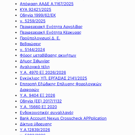
Απόφαση ΑΑΔΕ Α.1167/2025
ΚΥΑ 92421/2025
Οδηγία 1999/62/ΕΚ
ν. 5259/2025
Περιφερειακή Ενότητα Αργολίδας
Περιφερειακή Ενότητα Κέρκυρας
Προϋπολογισμοί Δ. Ε.
Βεβαιώσεις
ν. 5144/2024
Φόρος μεταβίβασης ακινήτων
Δήμος Σιθωνίας
Αναλογικά τέλη
Υ.Α. 4970 ΕΞ 2026/2026
Εγκύκλιος ΥΠ. ΕΡΓΑΣΙΑΣ 2141/2025
Επιτροπή Εξώδικης Επίλυσης Φορολογικών
Διαφορών
Υ.Α. 9404 ΕΞ 2026
Οδηγία (ΕΕ) 2017/1132
Υ.Α. 15660 ΕΞ 2020
Ενδοκοινοτικές συναλλαγές
Bank Account Nexus Crosscheck APPplication
Δίκτυα ύδρευσης
Υ.Α.12839/2026