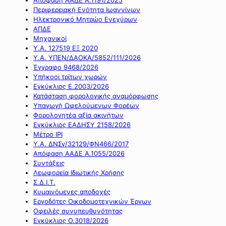
Περιφερειακή Ενότητα Ιωαννίνων
Ηλεκτρονικό Μητρώο Ενεχύρων
ΑΠΔΕ
Μηχανικοί
Υ.Α. 127519 ΕΞ 2020
Υ.Α. ΥΠΕΝ/ΔΑΟΚΑ/5852/111/2026
Έγγραφο 9468/2026
Υπήκοοι τρίτων χωρών
Εγκύκλιος Ε.2003/2026
Κατάσταση φορολογικής αναμόρφωσης
Υπαγωγή Ωφελούμενων Φορέων
Φορολογητέα αξία ακινήτων
Εγκύκλιος ΕΑΔΗΣΥ 2158/2026
Μέτρο IPI
Υ.Α. ΔΝΣγ/32129/ΦΝ466/2017
Απόφαση ΑΑΔΕ Α.1055/2026
Συντάξεις
Λεωφορεία Ιδιωτικής Χρήσης
Σ.Δ.Ι.Τ.
Κυμαινόμενες αποδοχές
Εργοδότες Οικοδομοτεχνικών Έργων
Οφειλές συνυπευθυνότητας
Εγκύκλιος Ο.3018/2026