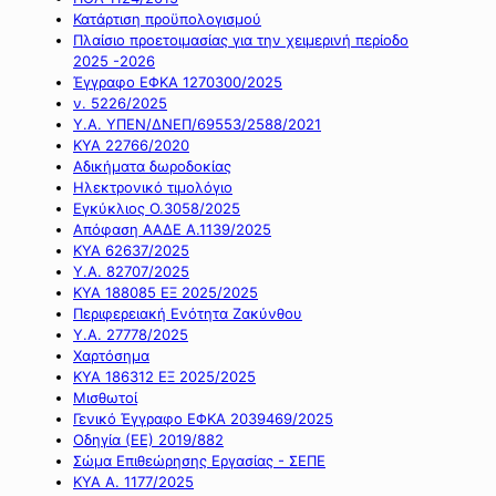
Κατάρτιση προϋπολογισμού
Πλαίσιο προετοιμασίας για την χειμερινή περίοδο
2025 -2026
Έγγραφο ΕΦΚΑ 1270300/2025
ν. 5226/2025
Υ.Α. ΥΠΕΝ/ΔΝΕΠ/69553/2588/2021
ΚΥΑ 22766/2020
Αδικήματα δωροδοκίας
Ηλεκτρονικό τιμολόγιο
Εγκύκλιος Ο.3058/2025
Απόφαση ΑΑΔΕ Α.1139/2025
ΚΥΑ 62637/2025
Υ.Α. 82707/2025
ΚΥΑ 188085 ΕΞ 2025/2025
Περιφερειακή Ενότητα Ζακύνθου
Υ.Α. 27778/2025
Χαρτόσημα
ΚΥΑ 186312 ΕΞ 2025/2025
Μισθωτοί
Γενικό Έγγραφο ΕΦΚΑ 2039469/2025
Οδηγία (ΕΕ) 2019/882
Σώμα Επιθεώρησης Εργασίας - ΣΕΠΕ
ΚΥΑ Α. 1177/2025