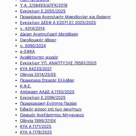
Υ.Α. 2/58493/ΔΠΓΚ/2018
Εγκύκλιος Ε.2055/2025
Περιφέρεια Ανατολικής Μακεδονίας και Θράκης
Εγκύκλιος ΔΕΕΦ Α Ε2071 ΕΞ 2025/2025
ν. 4314/2014
Δίκαιη Αναπτυξιακή Μετάβαση
Οικοδομικές άδειες
ν. 5090/2024
e-ΕΦΚΑ
Αναθέτοντες φορείς
Εγκύκλιος ΥΠ. ΑΝΑΠΤΥΞΗΣ 79581/2025
ΚΥΑ 64233/2021
Οδηγία 2014/25/ΕΕ
Περιφέρεια Στερεάς Ελλάδας
Κ.Φ.Ε.
Απόφαση ΑΑΔΕ Α.1150/2025
Εγκύκλιος Ε.2096/2025
Περιφερειακή Ενότητα Πιερίας
Ειδικός φόρος επί των ακινήτων
Ορισμός Ανεξάρτητου Μηχανικού
Οδηγία 1999/37/ΕΚ
ΚΥΑ Α.1171/2025
ΚΥΑ Α.1178/2025