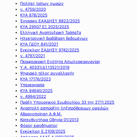
Πολίτες τρίτων χωρών
ν. 4759/2020
ΚΥΑ 878/2025
Έγγραφο ΕΑΑΔΗΣΥ 8822/2025
ΚΥΑ 29507 ΕΞ 2025/2025
Ελληνική Αναπτυξιακή Τράπεζα
Ηλεκτρονική διαβίβαση δεδομένων
ΚΥΑ ΓΔΟΥ 841/2021
Εγκύκλιος ΕΑΔΗΣΥ 9742/2025
ν. 4797/2021
Περιφερειακή Ενότητα Αιτωλοακαρνανίας
Υ.Α. 40331/Δ1.13521/2019
Ψηφιακό τέλος συναλλαγής
ΚΥΑ 17176/2023
Υπερεργασία
ΚΥΑ 94640/2025
ν. 4994/2022
Πράξη Υπουργικού Συμβουλίου 33 της 27.11.2025
Αναστολή είσπραξης ληξιπρόθεσμων οφειλών
Αδρανοποίηση Α.Φ.Μ.
Κατευθυντήρια Οδηγία 01/2013
Φόρος εισοδήματος
Εγκύκλιος Ε.2109/2025
Απόφαση ΑΑΔΕ Α.1191/2025