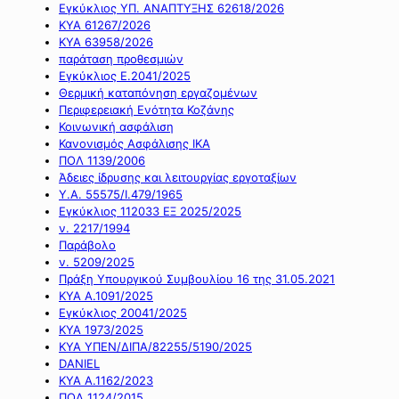
Εγκύκλιος ΥΠ. ΑΝΑΠΤΥΞΗΣ 62618/2026
ΚΥΑ 61267/2026
ΚΥΑ 63958/2026
παράταση προθεσμιών
Εγκύκλιος Ε.2041/2025
Θερμική καταπόνηση εργαζομένων
Περιφερειακή Ενότητα Κοζάνης
Κοινωνική ασφάλιση
Κανονισμός Ασφάλισης ΙΚΑ
ΠΟΛ 1139/2006
Άδειες ίδρυσης και λειτουργίας εργοταξίων
Υ.Α. 55575/Ι.479/1965
Εγκύκλιος 112033 ΕΞ 2025/2025
ν. 2217/1994
Παράβολο
ν. 5209/2025
Πράξη Υπουργικού Συμβουλίου 16 της 31.05.2021
ΚΥΑ Α.1091/2025
Εγκύκλιος 20041/2025
ΚΥΑ 1973/2025
ΚΥΑ ΥΠΕΝ/ΔΙΠΑ/82255/5190/2025
DANIEL
ΚΥΑ Α.1162/2023
ΠΟΛ 1124/2015