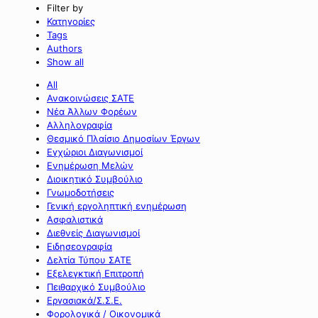
Filter by
Κατηγορίες
Tags
Authors
Show all
All
Ανακοινώσεις ΣΑΤΕ
Νέα Άλλων Φορέων
Αλληλογραφία
Θεσμικό Πλαίσιο Δημοσίων Έργων
Εγχώριοι Διαγωνισμοί
Ενημέρωση Μελών
Διοικητικό Συμβούλιο
Γνωμοδοτήσεις
Γενική εργοληπτική ενημέρωση
Ασφαλιστικά
Διεθνείς Διαγωνισμοί
Ειδησεογραφία
Δελτία Τύπου ΣΑΤΕ
Εξελεγκτική Επιτροπή
Πειθαρχικό Συμβούλιο
Εργασιακά/Σ.Σ.Ε.
Φορολογικά / Οικονομικά