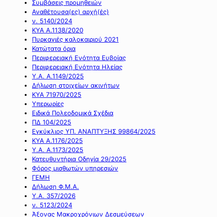
Συμβάσεις προμηθειών
Αναθέτουσα(ες) αρχή(ές)
ν. 5140/2024
ΚΥΑ Α.1138/2020
Πυρκαγιές καλοκαιριού 2021
Κατώτατα όρια
Περιφερειακή Ενότητα Ευβοίας
Περιφερειακή Ενότητα Ηλείας
Υ.Α. Α.1149/2025
Δήλωση στοιχείων ακινήτων
ΚΥΑ 71970/2025
Υπερωρίες
Ειδικά Πολεοδομικά Σχέδια
ΠΔ 104/2025
Εγκύκλιος ΥΠ. ΑΝΑΠΤΥΞΗΣ 99864/2025
ΚΥΑ Α.1176/2025
Υ.Α. Α.1173/2025
Κατευθυντήρια Οδηγία 29/2025
Φόρος μισθωτών υπηρεσιών
ΓΕΜΗ
Δήλωση Φ.Μ.Α.
Υ.Α. 357/2026
ν. 5123/2024
Άξονας Μακροχρόνιων Δεσμεύσεων