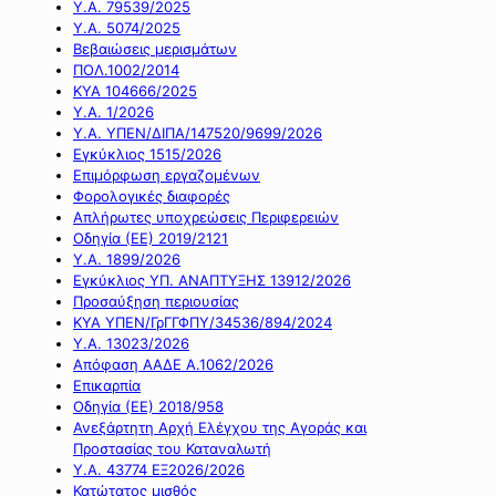
Υ.Α. 79539/2025
Υ.Α. 5074/2025
Βεβαιώσεις μερισμάτων
ΠΟΛ.1002/2014
ΚΥΑ 104666/2025
Υ.Α. 1/2026
Υ.Α. ΥΠΕΝ/ΔΙΠΑ/147520/9699/2026
Εγκύκλιος 1515/2026
Επιμόρφωση εργαζομένων
Φορολογικές διαφορές
Απλήρωτες υποχρεώσεις Περιφερειών
Οδηγία (ΕΕ) 2019/2121
Υ.Α. 1899/2026
Εγκύκλιος ΥΠ. ΑΝΑΠΤΥΞΗΣ 13912/2026
Προσαύξηση περιουσίας
ΚΥΑ ΥΠΕΝ/ΓρΓΓΦΠΥ/34536/894/2024
Υ.Α. 13023/2026
Απόφαση ΑΑΔΕ Α.1062/2026
Επικαρπία
Οδηγία (ΕΕ) 2018/958
Ανεξάρτητη Αρχή Ελέγχου της Αγοράς και
Προστασίας του Καταναλωτή
Υ.Α. 43774 ΕΞ2026/2026
Κατώτατος μισθός