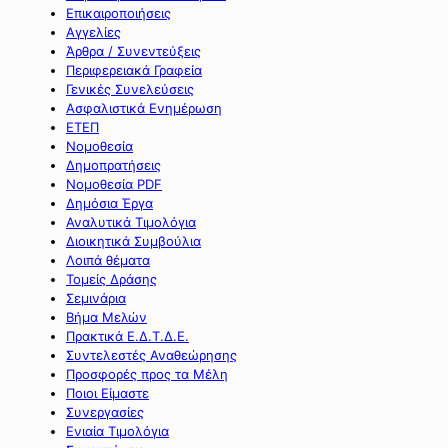
Επικαιροποιήσεις
Αγγελίες
Άρθρα / Συνεντεύξεις
Περιφερειακά Γραφεία
Γενικές Συνελεύσεις
Ασφαλιστικά Ενημέρωση
ΕΤΕΠ
Νομοθεσία
Δημοπρατήσεις
Νομοθεσία PDF
Δημόσια Έργα
Αναλυτικά Τιμολόγια
Διοικητικά Συμβούλια
Λοιπά θέματα
Τομείς Δράσης
Σεμινάρια
Βήμα Μελών
Πρακτικά Ε.Δ.Τ.Δ.Ε.
Συντελεστές Αναθεώρησης
Προσφορές προς τα Μέλη
Ποιοι Είμαστε
Συνεργασίες
Ενιαία Τιμολόγια