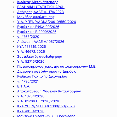
Κώδικας Μετανάστευσης
ΕΛΛΗΝΙΚΗ ΣΤΑΤΙΣΤΙΚΗ ΑΡΧΗ
Απόφαση ΑΑΔΕ Α.1179/2023
Μονάδες αφαλάτωσης
Υ.Α. ΥΠΕΝ/ΔΑΟΚΑ/20910/550/2026
Εγκύκλιος ΕΦΚΑ 09/2026
Εγκύκλιος Ε.2009/2026
ν. 4763/2020
Απόφαση ΑΑΔΕ Α.1057/2026
ΚΥΑ 153319/2025
Υ.Α. 46672/2026
Συντελεστές αναθεώρησης
Υ.Α. 52715/2026
Πιστοποιημένος χειριστής αυτοκινούμενων Μ.Ε.
Διαγραφή οφειλών προς το Δημόσιο
Κώδικας Πολιτικής Δικονομίας
ν. 4796/2021
Ε.Τ.Α.Α.
Αποκατάσταση Φυσικών Καταστροφών
Υ.Α. 13754/2026
Υ.Α. 81266 ΕΞ 2026/2026
ΚΥΑ ΥΠΕΝ/ΔΕΠΕΑ/61080/391/2026
ΚΥΑ 48154/2026
Μοντέλο Ενεργειών Συμμόρφωσης