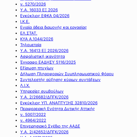
ν. 5270/2026
Υ.Α. 16033 ΕΞ 2026
Εγκύκλιος ΕΦΚΑ 04/2026
Ι.Κ.Ε.
Ενιαία άδεια διαμονής και εργασίας
ΕΛ.ΣΤΑΤ.
ΚΥΑ Α.1044/2026
Τηλεμετρία
Υ.Α. 16413 ΕΞ 2026/2026
Ασφαλιστική ικανότητα
Έγγραφο ΕΑΔΗΣΥ 5116/2025
Εξίσωση πτυχίων
Δήλωση Πληροφοριών Συμπληρωματικού Φόρου
Συντελεστής αύξησης κύριων συντάξεων
Λ.Ι.Χ.
Υπηρεσίες συμβούλων
Υ.Α. 2/26682/ΔΠΓΚ/2026
Εγκύκλιος ΥΠ. ΑΝΑΠΤΥΞΗΣ 32810/2026
Περιφερειακή Ενότητα Δυτικής Αττικής
ν. 5007/2022
ν. 4964/2022
Επιχειρησιακό Σχέδιο της ΑΑΔΕ
Υ.Α. 2/42652/ΔΠΓΚ/2026