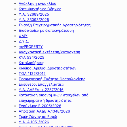
Ανάκληση εγκυκλίου
Κατευθυντήριες Οδηγίες
Υ.Α. 32689/2025
Υ.Α. 33093/2025
Έναρξη Επιχειρηματικής Δραστηριότητας
Διαδικασίες με διαπραγμάτευση
ΦΜΥ
Ζ.Υ.Σ.
myPROPERTY
Αναγκαστική εκτέλεση/κατάσχεση
ΚΥΑ 534/2025
Κατολισθήσεις
Κωδικοί Αριθμοί Δραστηριοτήτων
ΠΟΛ 1122/2015
Περιφερειακή Ενότητα Θεσσαλονίκης
Ελεύθεροι Επαγγελματίες
Υ.Α. ΔΑΕΕ/οικ.2287/2016
Κατάσταση οικονομικών στοιχείων από
επιχειρηματική δραστηριότητα
Εγκύκλιος Ε.2005/2026
Απόφαση ΑΑΔΕ Α.1048/2026
Τιμές ζώνης σε Ευρώ
Υ.Α. Α.1051/2026