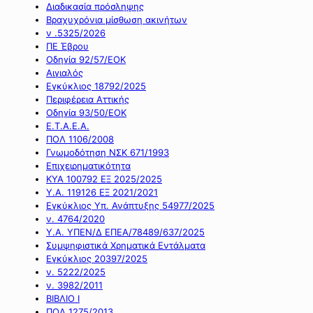
Διαδικασία πρόσληψης
Βραχυχρόνια μίσθωση ακινήτων
ν .5325/2026
ΠΕ Έβρου
Οδηγία 92/57/ΕΟΚ
Αιγιαλός
Εγκύκλιος 18792/2025
Περιφέρεια Αττικής
Οδηγία 93/50/ΕΟΚ
Ε.Τ.Α.Ε.Α.
ΠΟΛ 1106/2008
Γνωμοδότηση ΝΣΚ 671/1993
Επιχειρηματικότητα
ΚΥΑ 100792 ΕΞ 2025/2025
Υ.Α. 119126 ΕΞ 2021/2021
Εγκύκλιος Υπ. Ανάπτυξης 54977/2025
ν. 4764/2020
Υ.Α. ΥΠΕΝ/Δ ΕΠΕΑ/78489/637/2025
Συμψηφιστικά Χρηματικά Εντάλματα
Εγκύκλιος 20397/2025
ν. 5222/2025
ν. 3982/2011
ΒΙΒΛΙΟ Ι
ΠΟΛ 1275/2013