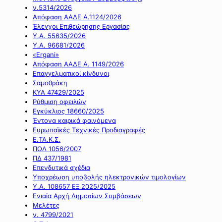
ν.5314/2026
Απόφαση ΑΑΔΕ Α.1124/2026
Έλεγχοι Επιθεώρησης Εργασίας
Υ.Α. 55635/2026
Υ.Α. 96681/2026
«Ergani»
Απόφαση ΑΑΔΕ Α. 1149/2026
Επαγγελματικοί κίνδυνοι
Σαμοθράκη
ΚΥΑ 47429/2025
Ρύθμιση οφειλών
Εγκύκλιος 18660/2025
Έντονα καιρικά φαινόμενα
Ευρωπαϊκές Τεχνικές Προδιαγραφές
Ε.ΤΑ.Κ.Σ.
ΠΟΛ 1056/2007
ΠΔ 437/1981
Επενδυτικά σχέδια
Υποχρέωση υποβολής ηλεκτρονικών τιμολογίων
Υ.Α. 108657 ΕΞ 2025/2025
Ενιαία Αρχή Δημοσίων Συμβάσεων
Μελέτες
ν. 4799/2021