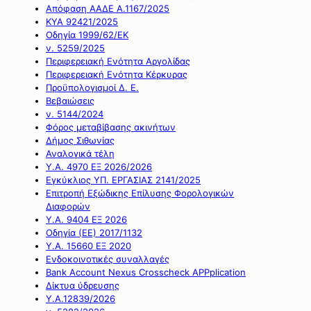
Απόφαση ΑΑΔΕ Α.1167/2025
ΚΥΑ 92421/2025
Οδηγία 1999/62/ΕΚ
ν. 5259/2025
Περιφερειακή Ενότητα Αργολίδας
Περιφερειακή Ενότητα Κέρκυρας
Προϋπολογισμοί Δ. Ε.
Βεβαιώσεις
ν. 5144/2024
Φόρος μεταβίβασης ακινήτων
Δήμος Σιθωνίας
Αναλογικά τέλη
Υ.Α. 4970 ΕΞ 2026/2026
Εγκύκλιος ΥΠ. ΕΡΓΑΣΙΑΣ 2141/2025
Επιτροπή Εξώδικης Επίλυσης Φορολογικών
Διαφορών
Υ.Α. 9404 ΕΞ 2026
Οδηγία (ΕΕ) 2017/1132
Υ.Α. 15660 ΕΞ 2020
Ενδοκοινοτικές συναλλαγές
Bank Account Nexus Crosscheck APPplication
Δίκτυα ύδρευσης
Υ.Α.12839/2026