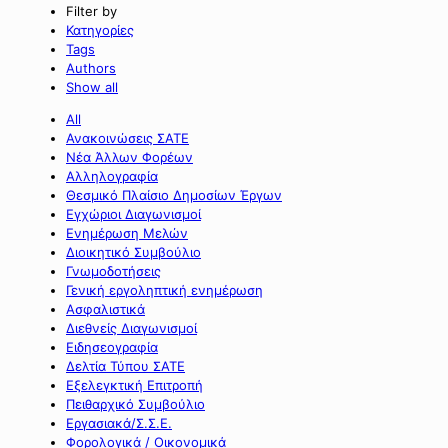
Filter by
Κατηγορίες
Tags
Authors
Show all
All
Ανακοινώσεις ΣΑΤΕ
Νέα Άλλων Φορέων
Αλληλογραφία
Θεσμικό Πλαίσιο Δημοσίων Έργων
Εγχώριοι Διαγωνισμοί
Ενημέρωση Μελών
Διοικητικό Συμβούλιο
Γνωμοδοτήσεις
Γενική εργοληπτική ενημέρωση
Ασφαλιστικά
Διεθνείς Διαγωνισμοί
Ειδησεογραφία
Δελτία Τύπου ΣΑΤΕ
Εξελεγκτική Επιτροπή
Πειθαρχικό Συμβούλιο
Εργασιακά/Σ.Σ.Ε.
Φορολογικά / Οικονομικά