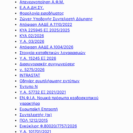
Απενεργοποίηση Α.Φ.Μ.
Ε.Α.Α.ΔΗ.ΣΥ.
Φορολογία εισοδήματος
Ζώνες Υποδοχής Συντελεστή Δόμησης
Απόφαση ΑΑΔΕ Α.1110/2022
ΚΥΑ 225945 ΕΞ 2025/2025
ΚΥΑ 02/2026
Υ.Α. 03/2026
Απόφαση ΑΑΔΕ Α.1004/2026
Στοιχεία καταθετικών λογαριασμών
Υ.Α. 15245 ΕΞ 2026
Διασυνοριακές συγχωνεύσεις
ν. 5275/2026
INTRASTAT
Οδηγίες συμπλήρωσης εντύπων
Έντυπο Ν
Υ.Α. 57732 ΕΞ 2021/2021
ΕΝ.Φ.Ι.Α. Νομικά πρόσωπα κερδοσκοπικού
χαρακτήρα
Ευρωπαϊκή Επιτροπή
Συντελεστής (τκ)
ΠΟΛ 1212/2015
Εγκύκλιος Φ.80020/7757/2026
Υ.Α. 101701/2021