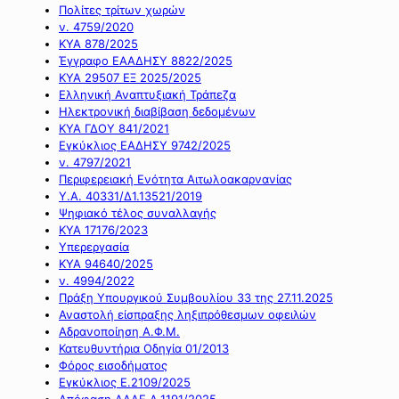
Πολίτες τρίτων χωρών
ν. 4759/2020
ΚΥΑ 878/2025
Έγγραφο ΕΑΑΔΗΣΥ 8822/2025
ΚΥΑ 29507 ΕΞ 2025/2025
Ελληνική Αναπτυξιακή Τράπεζα
Ηλεκτρονική διαβίβαση δεδομένων
ΚΥΑ ΓΔΟΥ 841/2021
Εγκύκλιος ΕΑΔΗΣΥ 9742/2025
ν. 4797/2021
Περιφερειακή Ενότητα Αιτωλοακαρνανίας
Υ.Α. 40331/Δ1.13521/2019
Ψηφιακό τέλος συναλλαγής
ΚΥΑ 17176/2023
Υπερεργασία
ΚΥΑ 94640/2025
ν. 4994/2022
Πράξη Υπουργικού Συμβουλίου 33 της 27.11.2025
Αναστολή είσπραξης ληξιπρόθεσμων οφειλών
Αδρανοποίηση Α.Φ.Μ.
Κατευθυντήρια Οδηγία 01/2013
Φόρος εισοδήματος
Εγκύκλιος Ε.2109/2025
Απόφαση ΑΑΔΕ Α.1191/2025