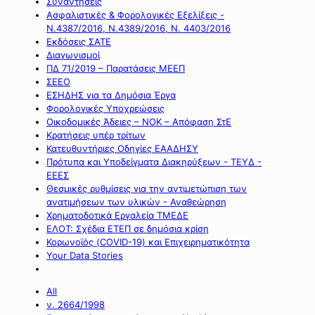
Συναντήσεις
Ασφαλιστικές & Φορολογικές Εξελίξεις -
Ν.4387/2016, Ν.4389/2016, Ν. 4403/2016
Εκδόσεις ΣΑΤΕ
Διαγωνισμοί
ΠΔ 71/2019 – Παρατάσεις ΜΕΕΠ
ΣΕΕΟ
ΕΣΗΔΗΣ για τα Δημόσια Έργα
Φορολογικές Υποχρεώσεις
Οικοδομικές Άδειες – ΝΟΚ – Απόφαση ΣτΕ
Κρατήσεις υπέρ τρίτων
Κατευθυντήριες Οδηγίες ΕΑΑΔΗΣΥ
Πρότυπα και Υποδείγματα Διακηρύξεων - ΤΕΥΔ -
ΕΕΕΣ
Θεσμικές ρυθμίσεις για την αντιμετώπιση των
ανατιμήσεων των υλικών - Αναθεώρηση
Χρηματοδοτικά Εργαλεία ΤΜΕΔΕ
ΕΛΟΤ: Σχέδια ΕΤΕΠ σε δημόσια κρίση
Κορωνοϊός (COVID-19) και Επιχειρηματικότητα
Your Data Stories
All
ν. 2664/1998