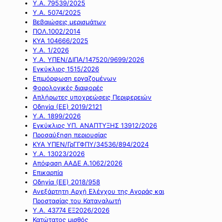
Υ.Α. 79539/2025
Υ.Α. 5074/2025
Βεβαιώσεις μερισμάτων
ΠΟΛ.1002/2014
ΚΥΑ 104666/2025
Υ.Α. 1/2026
Υ.Α. ΥΠΕΝ/ΔΙΠΑ/147520/9699/2026
Εγκύκλιος 1515/2026
Επιμόρφωση εργαζομένων
Φορολογικές διαφορές
Απλήρωτες υποχρεώσεις Περιφερειών
Οδηγία (ΕΕ) 2019/2121
Υ.Α. 1899/2026
Εγκύκλιος ΥΠ. ΑΝΑΠΤΥΞΗΣ 13912/2026
Προσαύξηση περιουσίας
ΚΥΑ ΥΠΕΝ/ΓρΓΓΦΠΥ/34536/894/2024
Υ.Α. 13023/2026
Απόφαση ΑΑΔΕ Α.1062/2026
Επικαρπία
Οδηγία (ΕΕ) 2018/958
Ανεξάρτητη Αρχή Ελέγχου της Αγοράς και
Προστασίας του Καταναλωτή
Υ.Α. 43774 ΕΞ2026/2026
Κατώτατος μισθός