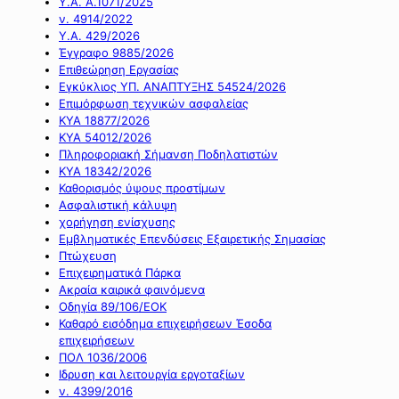
Υ.Α. Α.1071/2025
ν. 4914/2022
Υ.Α. 429/2026
Έγγραφο 9885/2026
Επιθεώρηση Εργασίας
Εγκύκλιος ΥΠ. ΑΝΑΠΤΥΞΗΣ 54524/2026
Επιμόρφωση τεχνικών ασφαλείας
ΚΥΑ 18877/2026
ΚΥΑ 54012/2026
Πληροφοριακή Σήμανση Ποδηλατιστών
ΚΥΑ 18342/2026
Καθορισμός ύψους προστίμων
Ασφαλιστική κάλυψη
χορήγηση ενίσχυσης
Εμβληματικές Επενδύσεις Εξαιρετικής Σημασίας
Πτώχευση
Επιχειρηματικά Πάρκα
Ακραία καιρικά φαινόμενα
Οδηγία 89/106/ΕΟΚ
Καθαρό εισόδημα επιχειρήσεων Έσοδα
επιχειρήσεων
ΠΟΛ 1036/2006
Ιδρυση και λειτουργία εργοταξίων
ν. 4399/2016