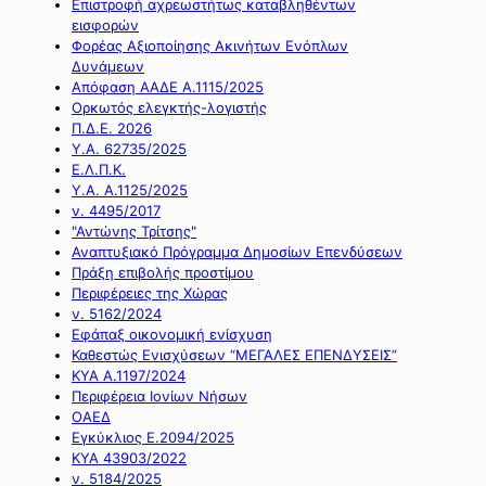
Επιστροφή αχρεωστήτως καταβληθέντων
εισφορών
Φορέας Αξιοποίησης Ακινήτων Ενόπλων
Δυνάμεων
Απόφαση ΑΑΔΕ Α.1115/2025
Ορκωτός ελεγκτής-λογιστής
Π.Δ.Ε. 2026
Υ.Α. 62735/2025
Ε.Λ.Π.Κ.
Υ.Α. Α.1125/2025
ν. 4495/2017
"Αντώνης Τρίτσης"
Αναπτυξιακό Πρόγραμμα Δημοσίων Επενδύσεων
Πράξη επιβολής προστίμου
Περιφέρειες της Χώρας
ν. 5162/2024
Εφάπαξ οικονομική ενίσχυση
Καθεστώς Ενισχύσεων “ΜΕΓΑΛΕΣ ΕΠΕΝΔΥΣΕΙΣ”
ΚΥΑ Α.1197/2024
Περιφέρεια Ιονίων Νήσων
ΟΑΕΔ
Εγκύκλιος Ε.2094/2025
ΚΥΑ 43903/2022
ν. 5184/2025