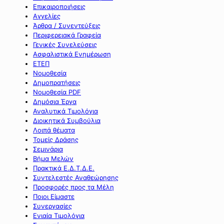
Επικαιροποιήσεις
Αγγελίες
Άρθρα / Συνεντεύξεις
Περιφερειακά Γραφεία
Γενικές Συνελεύσεις
Ασφαλιστικά Ενημέρωση
ΕΤΕΠ
Νομοθεσία
Δημοπρατήσεις
Νομοθεσία PDF
Δημόσια Έργα
Αναλυτικά Τιμολόγια
Διοικητικά Συμβούλια
Λοιπά θέματα
Τομείς Δράσης
Σεμινάρια
Βήμα Μελών
Πρακτικά Ε.Δ.Τ.Δ.Ε.
Συντελεστές Αναθεώρησης
Προσφορές προς τα Μέλη
Ποιοι Είμαστε
Συνεργασίες
Ενιαία Τιμολόγια