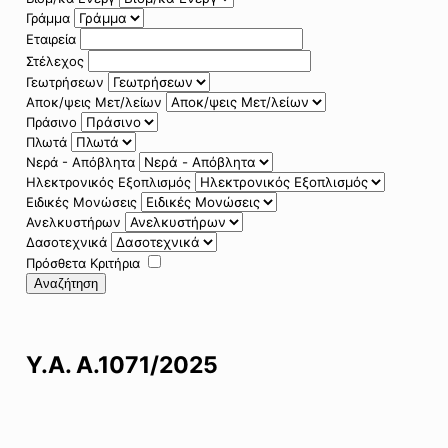
Γράμμα
Εταιρεία
Στέλεχος
Γεωτρήσεων
Αποκ/ψεις Μετ/λείων
Πράσινο
Πλωτά
Νερά - Απόβλητα
Ηλεκτρονικός Εξοπλισμός
Ειδικές Μονώσεις
Ανελκυστήρων
Δασοτεχνικά
Πρόσθετα Κριτήρια
Αναζήτηση
Υ.Α. Α.1071/2025