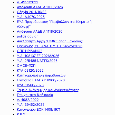
ν. 4951/2022
Απόφαση ΑΑΔΕ Α.1100/2026
Οδηγία 2011/16/ΕΕ
Υ.Α. Α.1070/2025
ΕΥΔ Προγράμματος "Περιβάλλον και Κλιματική
Αλλαγή"
Απόφαση ΑΑΔΕ Α.1118/2026
politis.gov.gr
Ανεξάρτητη Αρχή "Επιθεώρηση Εργασίας"
Εγκύκλιος ΥΠ. ΑΝΑΠΤΥΞΗΣ 54525/2026
ΟΠΣ-ΗΡΙΔΑΝΟΣ
Υ.Α. 108137 ΕΞ 2026/2026
Υ.Α. 2/54854/ΔΠΓΚ/2026
ΟΜΟΕ-ΠΣΠ
ΚΥΑ 62120/2022
Κατηγοριοποίηση παραβάσεων
Έγγραφο ΕΑΔΗΣΥ 6966/2026
ΚΥΑ 61566/2026
Ταμείο Ανάκαμψης και Ανθεκτικότητας
Πτωχευτική διαδικασία
ν. 4982/2022
Υ.Α. 39452/2025
Κανονισμός ΕΟΚ 1408/1971
Κ.Β.Σ.