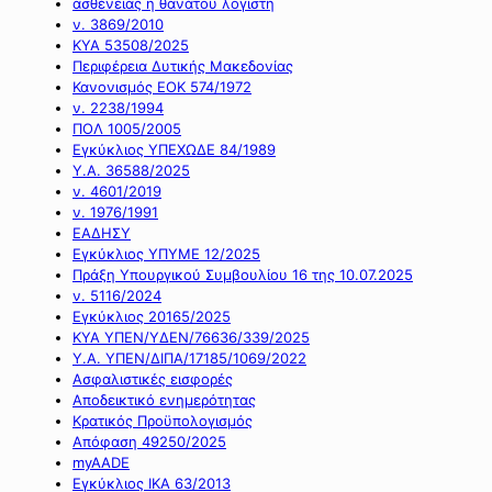
ασθένειας ή θανάτου λογιστή
ν. 3869/2010
ΚΥΑ 53508/2025
Περιφέρεια Δυτικής Μακεδονίας
Κανονισμός ΕΟΚ 574/1972
ν. 2238/1994
ΠΟΛ 1005/2005
Εγκύκλιος ΥΠΕΧΩΔΕ 84/1989
Υ.Α. 36588/2025
ν. 4601/2019
ν. 1976/1991
ΕΑΔΗΣΥ
Εγκύκλιος ΥΠΥΜΕ 12/2025
Πράξη Υπουργικού Συμβουλίου 16 της 10.07.2025
ν. 5116/2024
Εγκύκλιος 20165/2025
ΚΥΑ ΥΠΕΝ/ΥΔΕΝ/76636/339/2025
Υ.Α. ΥΠΕΝ/ΔΙΠΑ/17185/1069/2022
Ασφαλιστικές εισφορές
Αποδεικτικό ενημερότητας
Κρατικός Προϋπολογισμός
Απόφαση 49250/2025
myAADE
Εγκύκλιος ΙΚΑ 63/2013