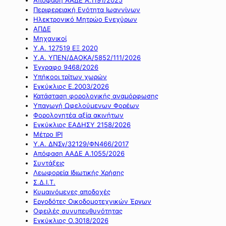
Περιφερειακή Ενότητα Ιωαννίνων
Ηλεκτρονικό Μητρώο Ενεχύρων
ΑΠΔΕ
Μηχανικοί
Υ.Α. 127519 ΕΞ 2020
Υ.Α. ΥΠΕΝ/ΔΑΟΚΑ/5852/111/2026
Έγγραφο 9468/2026
Υπήκοοι τρίτων χωρών
Εγκύκλιος Ε.2003/2026
Κατάσταση φορολογικής αναμόρφωσης
Υπαγωγή Ωφελούμενων Φορέων
Φορολογητέα αξία ακινήτων
Εγκύκλιος ΕΑΔΗΣΥ 2158/2026
Μέτρο IPI
Υ.Α. ΔΝΣγ/32129/ΦΝ466/2017
Απόφαση ΑΑΔΕ Α.1055/2026
Συντάξεις
Λεωφορεία Ιδιωτικής Χρήσης
Σ.Δ.Ι.Τ.
Κυμαινόμενες αποδοχές
Εργοδότες Οικοδομοτεχνικών Έργων
Οφειλές συνυπευθυνότητας
Εγκύκλιος Ο.3018/2026