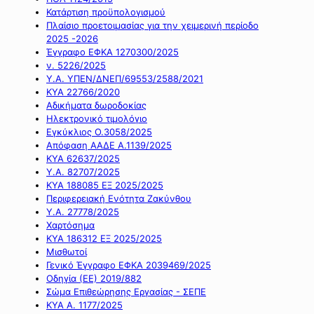
Κατάρτιση προϋπολογισμού
Πλαίσιο προετοιμασίας για την χειμερινή περίοδο
2025 -2026
Έγγραφο ΕΦΚΑ 1270300/2025
ν. 5226/2025
Υ.Α. ΥΠΕΝ/ΔΝΕΠ/69553/2588/2021
ΚΥΑ 22766/2020
Αδικήματα δωροδοκίας
Ηλεκτρονικό τιμολόγιο
Εγκύκλιος Ο.3058/2025
Απόφαση ΑΑΔΕ Α.1139/2025
ΚΥΑ 62637/2025
Υ.Α. 82707/2025
ΚΥΑ 188085 ΕΞ 2025/2025
Περιφερειακή Ενότητα Ζακύνθου
Υ.Α. 27778/2025
Χαρτόσημα
ΚΥΑ 186312 ΕΞ 2025/2025
Μισθωτοί
Γενικό Έγγραφο ΕΦΚΑ 2039469/2025
Οδηγία (ΕΕ) 2019/882
Σώμα Επιθεώρησης Εργασίας - ΣΕΠΕ
ΚΥΑ Α. 1177/2025