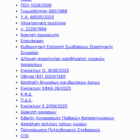
ΠΟΛ 1028/2006
Γνωμοδότηση 685/1988
Υ.Α. 48505/2025
Ηλεκτρονικά τιμολόγια
ν. 2229/1994
Άσκηση προσφυγής
Επανάκριση
Κυβερνητική Επιτροπή Συμβάσεων Στρατηγικής
Σημασίας
Δήλωση φορολογίας εισοδήματος νομικών
προσώπων
Εγκύκλιος Ο. 3036/2025
Οδηγία (ΕΕ) 2024/1265
Κατάταξη δημοσίων και ιδιωτικών έργων
Εγκύκλιος ΕΦΚΑ 09/2025
Κ.Φ.Δ.
Π.Δ.Ε.
Εγκύκλιος Ε.2058/2025
Διακοπή εργασιών
Ειδικός Λογαριασμός Παιδικών Κατασκηνώσεων
Ασφάλιση πολιτών τρίτων χωρών
Προγράμματα Πολεοδομικού Σχεδιασμού
ΟΤΑ