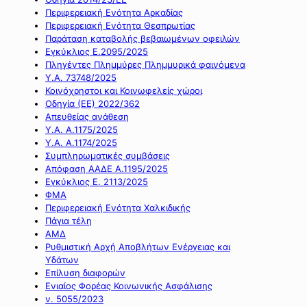
Περιφερειακή Ενότητα Αρκαδίας
Περιφερειακή Ενότητα Θεσπρωτίας
Παράταση καταβολής βεβαιωμένων οφειλών
Εγκύκλιος Ε.2095/2025
Πληγέντες Πλημμύρες Πλημμυρικά φαινόμενα
Υ.Α. 73748/2025
Κοινόχρηστοι και Κοινωφελείς χώροι
Οδηγία (ΕΕ) 2022/362
Απευθείας ανάθεση
Υ.Α. Α.1175/2025
Υ.Α. Α.1174/2025
Συμπληρωματικές συμβάσεις
Απόφαση ΑΑΔΕ Α.1195/2025
Εγκύκλιος Ε. 2113/2025
ΦΜΑ
Περιφερειακή Ενότητα Χαλκιδικής
Πάγια τέλη
ΑΜΔ
Ρυθμιστική Αρχή Αποβλήτων Ενέργειας και
Υδάτων
Επίλυση διαφορών
Ενιαίος Φορέας Κοινωνικής Ασφάλισης
ν. 5055/2023