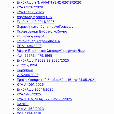
Εγκύκλιος ΥΠ. ΑΝΑΠΤΥΞΗΣ 62618/2026
ΚΥΑ 61267/2026
ΚΥΑ 63958/2026
παράταση προθεσμιών
Εγκύκλιος Ε.2041/2025
Θερμική καταπόνηση εργαζομένων
Περιφερειακή Ενότητα Κοζάνης
Κοινωνική ασφάλιση
Κανονισμός Ασφάλισης ΙΚΑ
ΠΟΛ 1139/2006
Άδειες ίδρυσης και λειτουργίας εργοταξίων
Υ.Α. 55575/Ι.479/1965
Εγκύκλιος 112033 ΕΞ 2025/2025
ν. 2217/1994
Παράβολο
ν. 5209/2025
Πράξη Υπουργικού Συμβουλίου 16 της 31.05.2021
ΚΥΑ Α.1091/2025
Εγκύκλιος 20041/2025
ΚΥΑ 1973/2025
ΚΥΑ ΥΠΕΝ/ΔΙΠΑ/82255/5190/2025
DANIEL
ΚΥΑ Α.1162/2023
ΠΟΛ 1124/2015