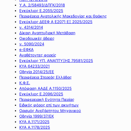
Υ.Α. 2/58493/ΔΠΓΚ/2018
Εγκύκλιος Ε.2055/2025
Περιφέρεια Ανατολικής Μακεδονίας και Θράκης
Εγκύκλιος ΔΕΕΦ Α Ε2071 ΕΞ 2025/2025
ν. 4314/2014
Δίκαιη Αναπτυξιακή Μετάβαση
Οικοδομικές άδειες
ν. 5090/2024
e-ΕΦΚΑ
Αναθέτοντες φορείς
Εγκύκλιος ΥΠ. ΑΝΑΠΤΥΞΗΣ 79581/2025
ΚΥΑ 64233/2021
Οδηγία 2014/25/ΕΕ
Περιφέρεια Στερεάς Ελλάδας
Κ.Φ.Ε.
Απόφαση ΑΑΔΕ Α.1150/2025
Εγκύκλιος Ε.2096/2025
Περιφερειακή Ενότητα Πιερίας
Ειδικός φόρος επί των ακινήτων
Ορισμός Ανεξάρτητου Μηχανικού
Οδηγία 1999/37/ΕΚ
ΚΥΑ Α.1171/2025
ΚΥΑ Α.1178/2025