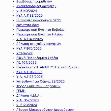
Συμβάσεις προμηθειών
Αναθέτουσα(ες) αρχή(ές)
ν. 5140/2024
ΚΥΑ Α.1138/2020
Πυρκαγιές καλοκαιριού 2021
Κατώτατα όρια
Περιφερειακή Ενότητα Ευβοίας
Περιφερειακή Ενότητα Ηλείας
Υ.Α. Α.1149/2025
Δήλωση στοιχείων ακινήτων
ΚΥΑ 71970/2025
Υπερωρίες
Ειδικά Πολεοδομικά Σχέδια
ΠΔ 104/2025
Εγκύκλιος ΥΠ. ΑΝΑΠΤΥΞΗΣ 99864/2025
ΚΥΑ Α.1176/2025
Υ.Α. Α.1173/2025
Κατευθυντήρια Οδηγία 29/2025
Φόρος μισθωτών υπηρεσιών
ΓΕΜΗ
Δήλωση Φ.Μ.Α.
Υ.Α. 357/2026
ν. 5123/2024
Άξονας Μακροχρόνιων Δεσμεύσεων