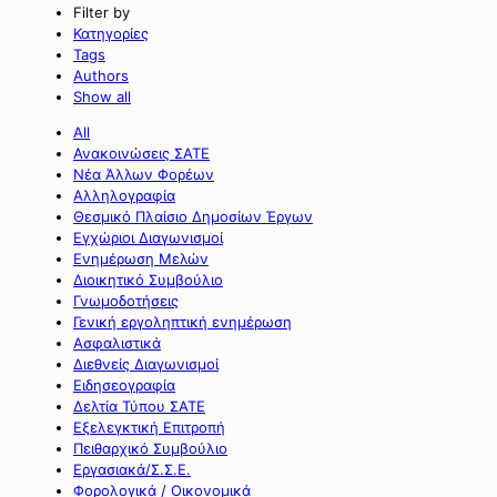
Filter by
Κατηγορίες
Tags
Authors
Show all
All
Ανακοινώσεις ΣΑΤΕ
Νέα Άλλων Φορέων
Αλληλογραφία
Θεσμικό Πλαίσιο Δημοσίων Έργων
Εγχώριοι Διαγωνισμοί
Ενημέρωση Μελών
Διοικητικό Συμβούλιο
Γνωμοδοτήσεις
Γενική εργοληπτική ενημέρωση
Ασφαλιστικά
Διεθνείς Διαγωνισμοί
Ειδησεογραφία
Δελτία Τύπου ΣΑΤΕ
Εξελεγκτική Επιτροπή
Πειθαρχικό Συμβούλιο
Εργασιακά/Σ.Σ.Ε.
Φορολογικά / Οικονομικά