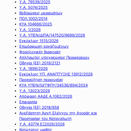
Υ.Α. 79539/2025
Υ.Α. 5074/2025
Βεβαιώσεις μερισμάτων
ΠΟΛ.1002/2014
ΚΥΑ 104666/2025
Υ.Α. 1/2026
Υ.Α. ΥΠΕΝ/ΔΙΠΑ/147520/9699/2026
Εγκύκλιος 1515/2026
Επιμόρφωση εργαζομένων
Φορολογικές διαφορές
Απλήρωτες υποχρεώσεις Περιφερειών
Οδηγία (ΕΕ) 2019/2121
Υ.Α. 1899/2026
Εγκύκλιος ΥΠ. ΑΝΑΠΤΥΞΗΣ 13912/2026
Προσαύξηση περιουσίας
ΚΥΑ ΥΠΕΝ/ΓρΓΓΦΠΥ/34536/894/2024
Υ.Α. 13023/2026
Απόφαση ΑΑΔΕ Α.1062/2026
Επικαρπία
Οδηγία (ΕΕ) 2018/958
Ανεξάρτητη Αρχή Ελέγχου της Αγοράς και
Προστασίας του Καταναλωτή
Υ.Α. 43774 ΕΞ2026/2026
Κατώτατος μισθός