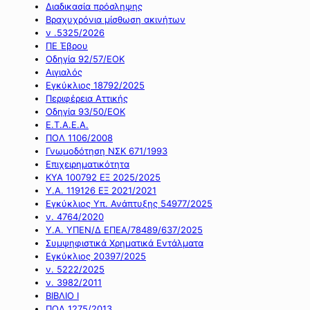
Διαδικασία πρόσληψης
Βραχυχρόνια μίσθωση ακινήτων
ν .5325/2026
ΠΕ Έβρου
Οδηγία 92/57/ΕΟΚ
Αιγιαλός
Εγκύκλιος 18792/2025
Περιφέρεια Αττικής
Οδηγία 93/50/ΕΟΚ
Ε.Τ.Α.Ε.Α.
ΠΟΛ 1106/2008
Γνωμοδότηση ΝΣΚ 671/1993
Επιχειρηματικότητα
ΚΥΑ 100792 ΕΞ 2025/2025
Υ.Α. 119126 ΕΞ 2021/2021
Εγκύκλιος Υπ. Ανάπτυξης 54977/2025
ν. 4764/2020
Υ.Α. ΥΠΕΝ/Δ ΕΠΕΑ/78489/637/2025
Συμψηφιστικά Χρηματικά Εντάλματα
Εγκύκλιος 20397/2025
ν. 5222/2025
ν. 3982/2011
ΒΙΒΛΙΟ Ι
ΠΟΛ 1275/2013