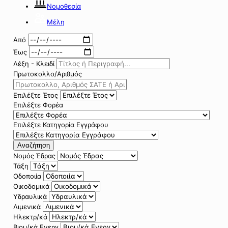
Νομοθεσία
Μέλη
Από
Έως
Λέξη - Κλειδί
Πρωτοκολλο/Αριθμός
Επιλέξτε Έτος
Επιλέξτε Φορέα
Επιλέξτε Κατηγορία Εγγράφου
Αναζήτηση
Νομός Έδρας
Τάξη
Οδοποιία
Οικοδομικά
Υδραυλικά
Λιμενικά
Ηλεκτρ/κά
Βιομ/κά Ενεργ