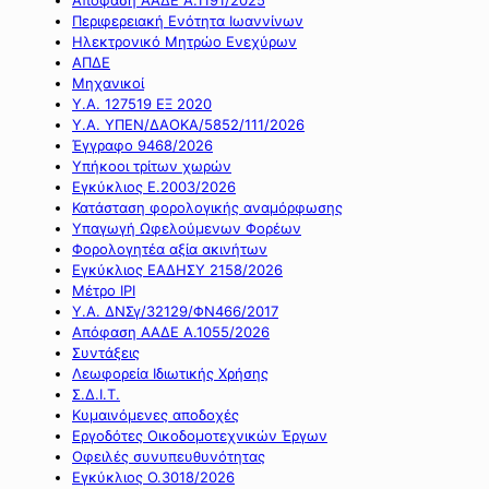
Περιφερειακή Ενότητα Ιωαννίνων
Ηλεκτρονικό Μητρώο Ενεχύρων
ΑΠΔΕ
Μηχανικοί
Υ.Α. 127519 ΕΞ 2020
Υ.Α. ΥΠΕΝ/ΔΑΟΚΑ/5852/111/2026
Έγγραφο 9468/2026
Υπήκοοι τρίτων χωρών
Εγκύκλιος Ε.2003/2026
Κατάσταση φορολογικής αναμόρφωσης
Υπαγωγή Ωφελούμενων Φορέων
Φορολογητέα αξία ακινήτων
Εγκύκλιος ΕΑΔΗΣΥ 2158/2026
Μέτρο IPI
Υ.Α. ΔΝΣγ/32129/ΦΝ466/2017
Απόφαση ΑΑΔΕ Α.1055/2026
Συντάξεις
Λεωφορεία Ιδιωτικής Χρήσης
Σ.Δ.Ι.Τ.
Κυμαινόμενες αποδοχές
Εργοδότες Οικοδομοτεχνικών Έργων
Οφειλές συνυπευθυνότητας
Εγκύκλιος Ο.3018/2026