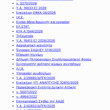
ν. 5270/2026
Υ.Α. 16033 ΕΞ 2026
Εγκύκλιος ΕΦΚΑ 04/2026
Ι.Κ.Ε.
Ενιαία άδεια διαμονής και εργασίας
ΕΛ.ΣΤΑΤ.
ΚΥΑ Α.1044/2026
Τηλεμετρία
Υ.Α. 16413 ΕΞ 2026/2026
Ασφαλιστική ικανότητα
Έγγραφο ΕΑΔΗΣΥ 5116/2025
Εξίσωση πτυχίων
Δήλωση Πληροφοριών Συμπληρωματικού Φόρου
Συντελεστής αύξησης κύριων συντάξεων
Λ.Ι.Χ.
Υπηρεσίες συμβούλων
Υ.Α. 2/26682/ΔΠΓΚ/2026
Εγκύκλιος ΥΠ. ΑΝΑΠΤΥΞΗΣ 32810/2026
Περιφερειακή Ενότητα Δυτικής Αττικής
ν. 5007/2022
ν. 4964/2022
Επιχειρησιακό Σχέδιο της ΑΑΔΕ
Υ.Α. 2/42652/ΔΠΓΚ/2026