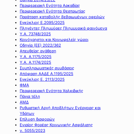
Περιφερειακή Ενότητα Αρκαδίας
Περιφερειακή Ενότητα Θεσπρωτίας
Παράταση καταβολής βεβαιωμένων οφειλών
Εγκύκλιος Ε.2095/2025
Πληγέντες Πλημμύρες Πλημμυρικά φαινόμενα
Υ.Α. 73748/2025
Κοινόχρηστοι και Κοινωφελείς χώροι
Οδηγία (ΕΕ) 2022/362
Απευθείας ανάθεση
Υ.Α. Α.1175/2025
Υ.Α. Α.1174/2025
Συμπληρωματικές συμβάσεις
Απόφαση ΑΑΔΕ Α.1195/2025
Εγκύκλιος Ε. 2113/2025
ΦΜΑ
Περιφερειακή Ενότητα Χαλκιδικής
Πάγια τέλη
ΑΜΔ
Ρυθμιστική Αρχή Αποβλήτων Ενέργειας και
Υδάτων
Επίλυση διαφορών
Ενιαίος Φορέας Κοινωνικής Ασφάλισης
ν. 5055/2023