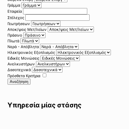
Γράμμα
Εταιρεία
Στέλεχος
Γεωτρήσεων
Αποκ/ψεις Μετ/λείων
Πράσινο
Πλωτά
Νερά - Απόβλητα
Ηλεκτρονικός Εξοπλισμός
Ειδικές Μονώσεις
Ανελκυστήρων
Δασοτεχνικά
Πρόσθετα Κριτήρια
Αναζήτηση
Υπηρεσία μίας στάσης