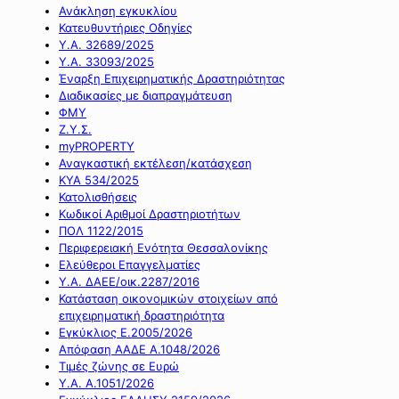
Ανάκληση εγκυκλίου
Κατευθυντήριες Οδηγίες
Υ.Α. 32689/2025
Υ.Α. 33093/2025
Έναρξη Επιχειρηματικής Δραστηριότητας
Διαδικασίες με διαπραγμάτευση
ΦΜΥ
Ζ.Υ.Σ.
myPROPERTY
Αναγκαστική εκτέλεση/κατάσχεση
ΚΥΑ 534/2025
Κατολισθήσεις
Κωδικοί Αριθμοί Δραστηριοτήτων
ΠΟΛ 1122/2015
Περιφερειακή Ενότητα Θεσσαλονίκης
Ελεύθεροι Επαγγελματίες
Υ.Α. ΔΑΕΕ/οικ.2287/2016
Κατάσταση οικονομικών στοιχείων από
επιχειρηματική δραστηριότητα
Εγκύκλιος Ε.2005/2026
Απόφαση ΑΑΔΕ Α.1048/2026
Τιμές ζώνης σε Ευρώ
Υ.Α. Α.1051/2026