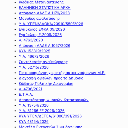
Κώδικας Μετανάστευσης
ΕΛΛΗΝΙΚΗ ΣΤΑΤΙΣΤΙΚΗ ΑΡΧΗ
Απόφαση ΑΑΔΕ Α.1179/2023
Μονάδες αφαλάτωσης
Υ.Α. ΥΠΕΝ/ΔΑΟΚΑ/20910/550/2026
Εγκύκλιος ΕΦΚΑ 09/2026
Εγκύκλιος Ε.2009/2026
ν. 4763/2020
Απόφαση ΑΑΔΕ Α.1057/2026
ΚΥΑ 153319/2025
Υ.Α. 46672/2026
Συντελεστές αναθεώρησης
Υ.Α. 52715/2026
Πιστοποιημένος χειριστής αυτοκινούμενων Μ.Ε.
Διαγραφή οφειλών προς το Δημόσιο
Κώδικας Πολιτικής Δικονομίας
ν. 4796/2021
Ε.Τ.Α.Α.
Αποκατάσταση Φυσικών Καταστροφών
Υ.Α. 13754/2026
Υ.Α. 81266 ΕΞ 2026/2026
ΚΥΑ ΥΠΕΝ/ΔΕΠΕΑ/61080/391/2026
ΚΥΑ 48154/2026
Μοντέλο Ενεργειών Συμμόρφωσης