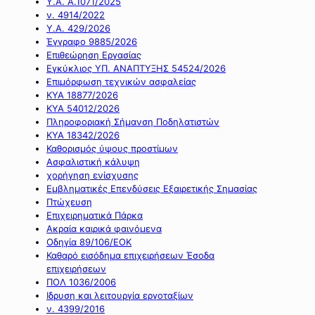
Υ.Α. Α.1071/2025
ν. 4914/2022
Υ.Α. 429/2026
Έγγραφο 9885/2026
Επιθεώρηση Εργασίας
Εγκύκλιος ΥΠ. ΑΝΑΠΤΥΞΗΣ 54524/2026
Επιμόρφωση τεχνικών ασφαλείας
ΚΥΑ 18877/2026
ΚΥΑ 54012/2026
Πληροφοριακή Σήμανση Ποδηλατιστών
ΚΥΑ 18342/2026
Καθορισμός ύψους προστίμων
Ασφαλιστική κάλυψη
χορήγηση ενίσχυσης
Εμβληματικές Επενδύσεις Εξαιρετικής Σημασίας
Πτώχευση
Επιχειρηματικά Πάρκα
Ακραία καιρικά φαινόμενα
Οδηγία 89/106/ΕΟΚ
Καθαρό εισόδημα επιχειρήσεων Έσοδα
επιχειρήσεων
ΠΟΛ 1036/2006
Ιδρυση και λειτουργία εργοταξίων
ν. 4399/2016