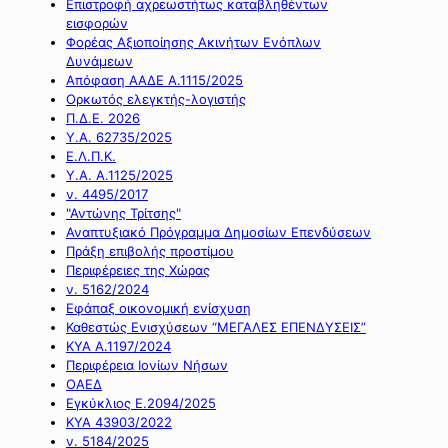
Επιστροφή αχρεωστήτως καταβληθέντων
εισφορών
Φορέας Αξιοποίησης Ακινήτων Ενόπλων
Δυνάμεων
Απόφαση ΑΑΔΕ Α.1115/2025
Ορκωτός ελεγκτής-λογιστής
Π.Δ.Ε. 2026
Υ.Α. 62735/2025
Ε.Λ.Π.Κ.
Υ.Α. Α.1125/2025
ν. 4495/2017
"Αντώνης Τρίτσης"
Αναπτυξιακό Πρόγραμμα Δημοσίων Επενδύσεων
Πράξη επιβολής προστίμου
Περιφέρειες της Χώρας
ν. 5162/2024
Εφάπαξ οικονομική ενίσχυση
Καθεστώς Ενισχύσεων “ΜΕΓΑΛΕΣ ΕΠΕΝΔΥΣΕΙΣ”
ΚΥΑ Α.1197/2024
Περιφέρεια Ιονίων Νήσων
ΟΑΕΔ
Εγκύκλιος Ε.2094/2025
ΚΥΑ 43903/2022
ν. 5184/2025