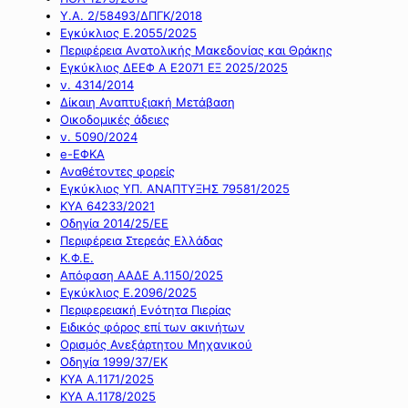
Υ.Α. 2/58493/ΔΠΓΚ/2018
Εγκύκλιος Ε.2055/2025
Περιφέρεια Ανατολικής Μακεδονίας και Θράκης
Εγκύκλιος ΔΕΕΦ Α Ε2071 ΕΞ 2025/2025
ν. 4314/2014
Δίκαιη Αναπτυξιακή Μετάβαση
Οικοδομικές άδειες
ν. 5090/2024
e-ΕΦΚΑ
Αναθέτοντες φορείς
Εγκύκλιος ΥΠ. ΑΝΑΠΤΥΞΗΣ 79581/2025
ΚΥΑ 64233/2021
Οδηγία 2014/25/ΕΕ
Περιφέρεια Στερεάς Ελλάδας
Κ.Φ.Ε.
Απόφαση ΑΑΔΕ Α.1150/2025
Εγκύκλιος Ε.2096/2025
Περιφερειακή Ενότητα Πιερίας
Ειδικός φόρος επί των ακινήτων
Ορισμός Ανεξάρτητου Μηχανικού
Οδηγία 1999/37/ΕΚ
ΚΥΑ Α.1171/2025
ΚΥΑ Α.1178/2025