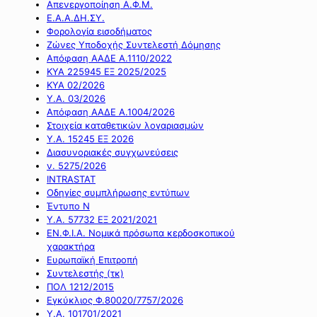
Απενεργοποίηση Α.Φ.Μ.
Ε.Α.Α.ΔΗ.ΣΥ.
Φορολογία εισοδήματος
Ζώνες Υποδοχής Συντελεστή Δόμησης
Απόφαση ΑΑΔΕ Α.1110/2022
ΚΥΑ 225945 ΕΞ 2025/2025
ΚΥΑ 02/2026
Υ.Α. 03/2026
Απόφαση ΑΑΔΕ Α.1004/2026
Στοιχεία καταθετικών λογαριασμών
Υ.Α. 15245 ΕΞ 2026
Διασυνοριακές συγχωνεύσεις
ν. 5275/2026
INTRASTAT
Οδηγίες συμπλήρωσης εντύπων
Έντυπο Ν
Υ.Α. 57732 ΕΞ 2021/2021
ΕΝ.Φ.Ι.Α. Νομικά πρόσωπα κερδοσκοπικού
χαρακτήρα
Ευρωπαϊκή Επιτροπή
Συντελεστής (τκ)
ΠΟΛ 1212/2015
Εγκύκλιος Φ.80020/7757/2026
Υ.Α. 101701/2021