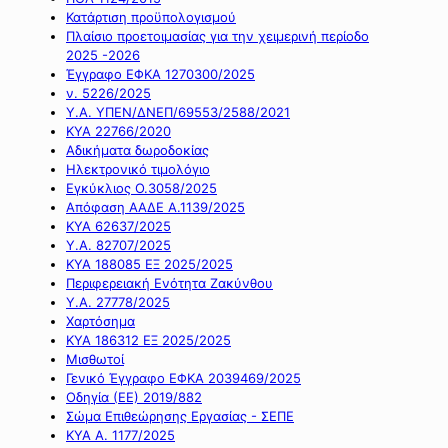
Κατάρτιση προϋπολογισμού
Πλαίσιο προετοιμασίας για την χειμερινή περίοδο
2025 -2026
Έγγραφο ΕΦΚΑ 1270300/2025
ν. 5226/2025
Υ.Α. ΥΠΕΝ/ΔΝΕΠ/69553/2588/2021
ΚΥΑ 22766/2020
Αδικήματα δωροδοκίας
Ηλεκτρονικό τιμολόγιο
Εγκύκλιος Ο.3058/2025
Απόφαση ΑΑΔΕ Α.1139/2025
ΚΥΑ 62637/2025
Υ.Α. 82707/2025
ΚΥΑ 188085 ΕΞ 2025/2025
Περιφερειακή Ενότητα Ζακύνθου
Υ.Α. 27778/2025
Χαρτόσημα
ΚΥΑ 186312 ΕΞ 2025/2025
Μισθωτοί
Γενικό Έγγραφο ΕΦΚΑ 2039469/2025
Οδηγία (ΕΕ) 2019/882
Σώμα Επιθεώρησης Εργασίας - ΣΕΠΕ
ΚΥΑ Α. 1177/2025