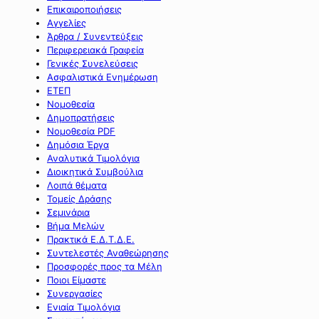
Επικαιροποιήσεις
Αγγελίες
Άρθρα / Συνεντεύξεις
Περιφερειακά Γραφεία
Γενικές Συνελεύσεις
Ασφαλιστικά Ενημέρωση
ΕΤΕΠ
Νομοθεσία
Δημοπρατήσεις
Νομοθεσία PDF
Δημόσια Έργα
Αναλυτικά Τιμολόγια
Διοικητικά Συμβούλια
Λοιπά θέματα
Τομείς Δράσης
Σεμινάρια
Βήμα Μελών
Πρακτικά Ε.Δ.Τ.Δ.Ε.
Συντελεστές Αναθεώρησης
Προσφορές προς τα Μέλη
Ποιοι Είμαστε
Συνεργασίες
Ενιαία Τιμολόγια