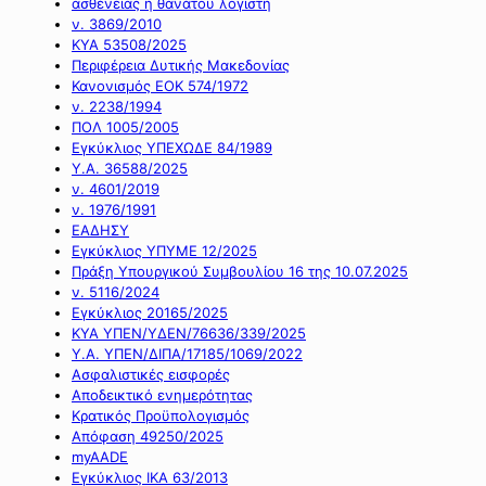
ασθένειας ή θανάτου λογιστή
ν. 3869/2010
ΚΥΑ 53508/2025
Περιφέρεια Δυτικής Μακεδονίας
Κανονισμός ΕΟΚ 574/1972
ν. 2238/1994
ΠΟΛ 1005/2005
Εγκύκλιος ΥΠΕΧΩΔΕ 84/1989
Υ.Α. 36588/2025
ν. 4601/2019
ν. 1976/1991
ΕΑΔΗΣΥ
Εγκύκλιος ΥΠΥΜΕ 12/2025
Πράξη Υπουργικού Συμβουλίου 16 της 10.07.2025
ν. 5116/2024
Εγκύκλιος 20165/2025
ΚΥΑ ΥΠΕΝ/ΥΔΕΝ/76636/339/2025
Υ.Α. ΥΠΕΝ/ΔΙΠΑ/17185/1069/2022
Ασφαλιστικές εισφορές
Αποδεικτικό ενημερότητας
Κρατικός Προϋπολογισμός
Απόφαση 49250/2025
myAADE
Εγκύκλιος ΙΚΑ 63/2013