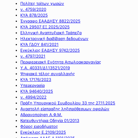
Πολίτες τρίτων χωρών
ν. 4759/2020
ΚΥΑ 878/2025
Έγγραφο ΕΑΑΔΗΣΥ 8822/2025
ΚΥΑ 29507 ΕΞ 2025/2025
Ελληνική Αναπτυξιακή Τράπεζα
Ηλεκτρονική διαβίβαση δεδομένων
ΚΥΑ ΓΔΟΥ 841/2021
Εγκύκλιος ΕΑΔΗΣΥ 9742/2025
ν. 4797/2021
Περιφερειακή Ενότητα Αιτωλοακαρνανίας
Υ.Α. 40331/Δ1.13521/2019
Ψηφιακό τέλος συναλλαγής
ΚΥΑ 17176/2023
Υπερεργασία
ΚΥΑ 94640/2025
ν. 4994/2022
Πράξη Υπουργικού Συμβουλίου 33 της 27.11.2025
Αναστολή είσπραξης ληξιπρόθεσμων οφειλών
Αδρανοποίηση Α.Φ.Μ.
Κατευθυντήρια Οδηγία 01/2013
Φόρος εισοδήματος
Εγκύκλιος Ε.2109/2025
Απόφαση ΑΑΔΕ Α.1191/2025