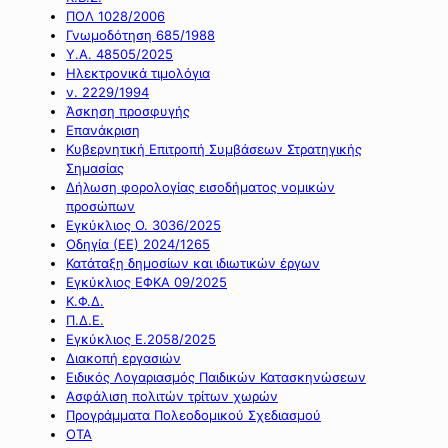
ΠΟΛ 1028/2006
Γνωμοδότηση 685/1988
Υ.Α. 48505/2025
Ηλεκτρονικά τιμολόγια
ν. 2229/1994
Άσκηση προσφυγής
Επανάκριση
Κυβερνητική Επιτροπή Συμβάσεων Στρατηγικής
Σημασίας
Δήλωση φορολογίας εισοδήματος νομικών
προσώπων
Εγκύκλιος Ο. 3036/2025
Οδηγία (ΕΕ) 2024/1265
Κατάταξη δημοσίων και ιδιωτικών έργων
Εγκύκλιος ΕΦΚΑ 09/2025
Κ.Φ.Δ.
Π.Δ.Ε.
Εγκύκλιος Ε.2058/2025
Διακοπή εργασιών
Ειδικός Λογαριασμός Παιδικών Κατασκηνώσεων
Ασφάλιση πολιτών τρίτων χωρών
Προγράμματα Πολεοδομικού Σχεδιασμού
ΟΤΑ