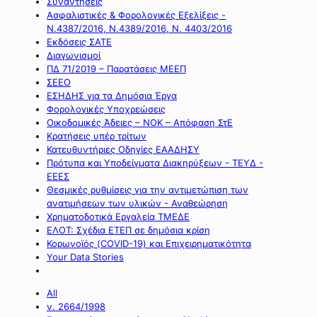
Συναντήσεις
Ασφαλιστικές & Φορολογικές Εξελίξεις -
Ν.4387/2016, Ν.4389/2016, Ν. 4403/2016
Εκδόσεις ΣΑΤΕ
Διαγωνισμοί
ΠΔ 71/2019 – Παρατάσεις ΜΕΕΠ
ΣΕΕΟ
ΕΣΗΔΗΣ για τα Δημόσια Έργα
Φορολογικές Υποχρεώσεις
Οικοδομικές Άδειες – ΝΟΚ – Απόφαση ΣτΕ
Κρατήσεις υπέρ τρίτων
Κατευθυντήριες Οδηγίες ΕΑΑΔΗΣΥ
Πρότυπα και Υποδείγματα Διακηρύξεων - ΤΕΥΔ -
ΕΕΕΣ
Θεσμικές ρυθμίσεις για την αντιμετώπιση των
ανατιμήσεων των υλικών - Αναθεώρηση
Χρηματοδοτικά Εργαλεία ΤΜΕΔΕ
ΕΛΟΤ: Σχέδια ΕΤΕΠ σε δημόσια κρίση
Κορωνοϊός (COVID-19) και Επιχειρηματικότητα
Your Data Stories
All
ν. 2664/1998