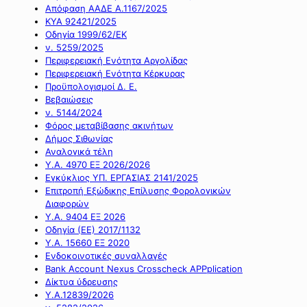
Απόφαση ΑΑΔΕ Α.1167/2025
ΚΥΑ 92421/2025
Οδηγία 1999/62/ΕΚ
ν. 5259/2025
Περιφερειακή Ενότητα Αργολίδας
Περιφερειακή Ενότητα Κέρκυρας
Προϋπολογισμοί Δ. Ε.
Βεβαιώσεις
ν. 5144/2024
Φόρος μεταβίβασης ακινήτων
Δήμος Σιθωνίας
Αναλογικά τέλη
Υ.Α. 4970 ΕΞ 2026/2026
Εγκύκλιος ΥΠ. ΕΡΓΑΣΙΑΣ 2141/2025
Επιτροπή Εξώδικης Επίλυσης Φορολογικών
Διαφορών
Υ.Α. 9404 ΕΞ 2026
Οδηγία (ΕΕ) 2017/1132
Υ.Α. 15660 ΕΞ 2020
Ενδοκοινοτικές συναλλαγές
Bank Account Nexus Crosscheck APPplication
Δίκτυα ύδρευσης
Υ.Α.12839/2026