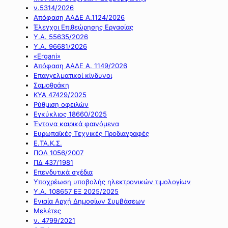
ν.5314/2026
Απόφαση ΑΑΔΕ Α.1124/2026
Έλεγχοι Επιθεώρησης Εργασίας
Υ.Α. 55635/2026
Υ.Α. 96681/2026
«Ergani»
Απόφαση ΑΑΔΕ Α. 1149/2026
Επαγγελματικοί κίνδυνοι
Σαμοθράκη
ΚΥΑ 47429/2025
Ρύθμιση οφειλών
Εγκύκλιος 18660/2025
Έντονα καιρικά φαινόμενα
Ευρωπαϊκές Τεχνικές Προδιαγραφές
Ε.ΤΑ.Κ.Σ.
ΠΟΛ 1056/2007
ΠΔ 437/1981
Επενδυτικά σχέδια
Υποχρέωση υποβολής ηλεκτρονικών τιμολογίων
Υ.Α. 108657 ΕΞ 2025/2025
Ενιαία Αρχή Δημοσίων Συμβάσεων
Μελέτες
ν. 4799/2021