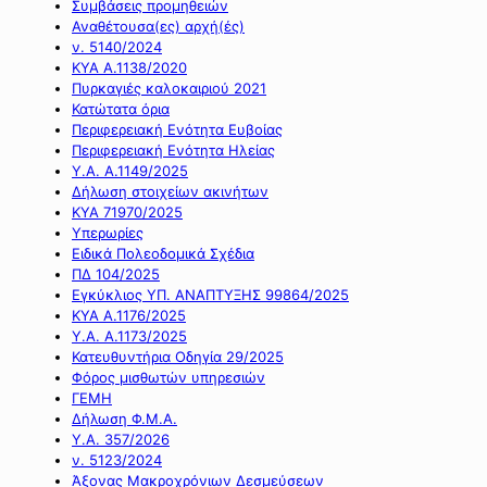
Συμβάσεις προμηθειών
Αναθέτουσα(ες) αρχή(ές)
ν. 5140/2024
ΚΥΑ Α.1138/2020
Πυρκαγιές καλοκαιριού 2021
Κατώτατα όρια
Περιφερειακή Ενότητα Ευβοίας
Περιφερειακή Ενότητα Ηλείας
Υ.Α. Α.1149/2025
Δήλωση στοιχείων ακινήτων
ΚΥΑ 71970/2025
Υπερωρίες
Ειδικά Πολεοδομικά Σχέδια
ΠΔ 104/2025
Εγκύκλιος ΥΠ. ΑΝΑΠΤΥΞΗΣ 99864/2025
ΚΥΑ Α.1176/2025
Υ.Α. Α.1173/2025
Κατευθυντήρια Οδηγία 29/2025
Φόρος μισθωτών υπηρεσιών
ΓΕΜΗ
Δήλωση Φ.Μ.Α.
Υ.Α. 357/2026
ν. 5123/2024
Άξονας Μακροχρόνιων Δεσμεύσεων