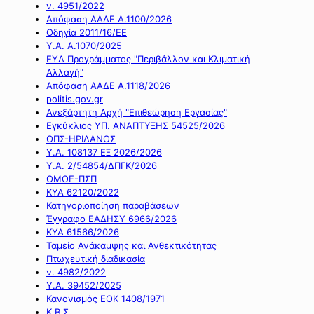
ν. 4951/2022
Απόφαση ΑΑΔΕ Α.1100/2026
Οδηγία 2011/16/ΕΕ
Υ.Α. Α.1070/2025
ΕΥΔ Προγράμματος "Περιβάλλον και Κλιματική
Αλλαγή"
Απόφαση ΑΑΔΕ Α.1118/2026
politis.gov.gr
Ανεξάρτητη Αρχή "Επιθεώρηση Εργασίας"
Εγκύκλιος ΥΠ. ΑΝΑΠΤΥΞΗΣ 54525/2026
ΟΠΣ-ΗΡΙΔΑΝΟΣ
Υ.Α. 108137 ΕΞ 2026/2026
Υ.Α. 2/54854/ΔΠΓΚ/2026
ΟΜΟΕ-ΠΣΠ
ΚΥΑ 62120/2022
Κατηγοριοποίηση παραβάσεων
Έγγραφο ΕΑΔΗΣΥ 6966/2026
ΚΥΑ 61566/2026
Ταμείο Ανάκαμψης και Ανθεκτικότητας
Πτωχευτική διαδικασία
ν. 4982/2022
Υ.Α. 39452/2025
Κανονισμός ΕΟΚ 1408/1971
Κ.Β.Σ.