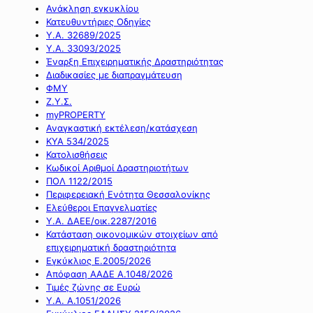
Ανάκληση εγκυκλίου
Κατευθυντήριες Οδηγίες
Υ.Α. 32689/2025
Υ.Α. 33093/2025
Έναρξη Επιχειρηματικής Δραστηριότητας
Διαδικασίες με διαπραγμάτευση
ΦΜΥ
Ζ.Υ.Σ.
myPROPERTY
Αναγκαστική εκτέλεση/κατάσχεση
ΚΥΑ 534/2025
Κατολισθήσεις
Κωδικοί Αριθμοί Δραστηριοτήτων
ΠΟΛ 1122/2015
Περιφερειακή Ενότητα Θεσσαλονίκης
Ελεύθεροι Επαγγελματίες
Υ.Α. ΔΑΕΕ/οικ.2287/2016
Κατάσταση οικονομικών στοιχείων από
επιχειρηματική δραστηριότητα
Εγκύκλιος Ε.2005/2026
Απόφαση ΑΑΔΕ Α.1048/2026
Τιμές ζώνης σε Ευρώ
Υ.Α. Α.1051/2026