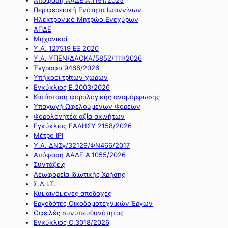
Περιφερειακή Ενότητα Ιωαννίνων
Ηλεκτρονικό Μητρώο Ενεχύρων
ΑΠΔΕ
Μηχανικοί
Υ.Α. 127519 ΕΞ 2020
Υ.Α. ΥΠΕΝ/ΔΑΟΚΑ/5852/111/2026
Έγγραφο 9468/2026
Υπήκοοι τρίτων χωρών
Εγκύκλιος Ε.2003/2026
Κατάσταση φορολογικής αναμόρφωσης
Υπαγωγή Ωφελούμενων Φορέων
Φορολογητέα αξία ακινήτων
Εγκύκλιος ΕΑΔΗΣΥ 2158/2026
Μέτρο IPI
Υ.Α. ΔΝΣγ/32129/ΦΝ466/2017
Απόφαση ΑΑΔΕ Α.1055/2026
Συντάξεις
Λεωφορεία Ιδιωτικής Χρήσης
Σ.Δ.Ι.Τ.
Κυμαινόμενες αποδοχές
Εργοδότες Οικοδομοτεχνικών Έργων
Οφειλές συνυπευθυνότητας
Εγκύκλιος Ο.3018/2026