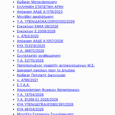
Κώδικας Μετανάστευσης
ΕΛΛΗΝΙΚΗ ΣΤΑΤΙΣΤΙΚΗ ΑΡΧΗ
Απόφαση ΑΑΔΕ Α.1179/2023
Μονάδες αφαλάτωσης
Υ.Α. ΥΠΕΝ/ΔΑΟΚΑ/20910/550/2026
Εγκύκλιος ΕΦΚΑ 09/2026
Εγκύκλιος Ε.2009/2026
ν. 4763/2020
Απόφαση ΑΑΔΕ Α.1057/2026
ΚΥΑ 153319/2025
Υ.Α. 46672/2026
Συντελεστές αναθεώρησης
Υ.Α. 52715/2026
Πιστοποιημένος χειριστής αυτοκινούμενων Μ.Ε.
Διαγραφή οφειλών προς το Δημόσιο
Κώδικας Πολιτικής Δικονομίας
ν. 4796/2021
Ε.Τ.Α.Α.
Αποκατάσταση Φυσικών Καταστροφών
Υ.Α. 13754/2026
Υ.Α. 81266 ΕΞ 2026/2026
ΚΥΑ ΥΠΕΝ/ΔΕΠΕΑ/61080/391/2026
ΚΥΑ 48154/2026
Μοντέλο Ενεργειών Συμμόρφωσης