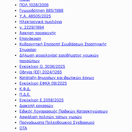
ΠΟΛ 1028/2006
Γνωμοδότηση 685/1988
Υ.Α. 48505/2025
Ηλεκτρονικά τιμολόγια
ν. 2229/1994
Άσκηση προσφυγής
Επανάκριση
Κυβερνητική Επιτροπή Συμβάσεων Στρατηγικής
Σημασίας
Δήλωση φορολογίας εισοδήματος νομικών
προσώπων
Εγκύκλιος Ο. 3036/2025
Οδηγία (ΕΕ) 2024/1265
Κατάταξη δημοσίων και ιδιωτικών έργων
Εγκύκλιος ΕΦΚΑ 09/2025
Κ.Φ.Δ.
Π.Δ.Ε.
Εγκύκλιος Ε.2058/2025
Διακοπή εργασιών
Ειδικός Λογαριασμός Παιδικών Κατασκηνώσεων
Ασφάλιση πολιτών τρίτων χωρών
Προγράμματα Πολεοδομικού Σχεδιασμού
ΟΤΑ