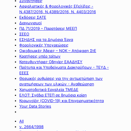
Συναντήσεις
Ασφαλιστικές & Φορολογικές Εξελίξεις -
Ν.4387/2016, Ν.4389/2016, Ν. 4403/2016
Εκδόσεις ΣΑΤΕ
Διαγωνισμοί
ΠΔ 71/2019 – Παρατάσεις ΜΕΕΠ
ΣΕΕΟ
ΕΣΗΔΗΣ για τα Δημόσια Έργα
Φορολογικές Υποχρεώσεις
Οικοδομικές Άδειες – ΝΟΚ – Απόφαση ΣτΕ
Κρατήσεις υπέρ τρίτων
Κατευθυντήριες Οδηγίες ΕΑΑΔΗΣΥ
Πρότυπα και Υποδείγματα Διακηρύξεων - ΤΕΥΔ -
ΕΕΕΣ
Θεσμικές ρυθμίσεις για την αντιμετώπιση των
ανατιμήσεων των υλικών - Αναθεώρηση
Χρηματοδοτικά Εργαλεία ΤΜΕΔΕ
ΕΛΟΤ: Σχέδια ΕΤΕΠ σε δημόσια κρίση
Κορωνοϊός (COVID-19) και Επιχειρηματικότητα
Your Data Stories
All
ν. 2664/1998