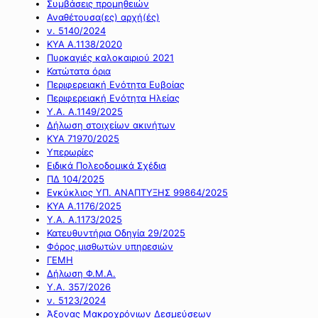
Συμβάσεις προμηθειών
Αναθέτουσα(ες) αρχή(ές)
ν. 5140/2024
ΚΥΑ Α.1138/2020
Πυρκαγιές καλοκαιριού 2021
Κατώτατα όρια
Περιφερειακή Ενότητα Ευβοίας
Περιφερειακή Ενότητα Ηλείας
Υ.Α. Α.1149/2025
Δήλωση στοιχείων ακινήτων
ΚΥΑ 71970/2025
Υπερωρίες
Ειδικά Πολεοδομικά Σχέδια
ΠΔ 104/2025
Εγκύκλιος ΥΠ. ΑΝΑΠΤΥΞΗΣ 99864/2025
ΚΥΑ Α.1176/2025
Υ.Α. Α.1173/2025
Κατευθυντήρια Οδηγία 29/2025
Φόρος μισθωτών υπηρεσιών
ΓΕΜΗ
Δήλωση Φ.Μ.Α.
Υ.Α. 357/2026
ν. 5123/2024
Άξονας Μακροχρόνιων Δεσμεύσεων