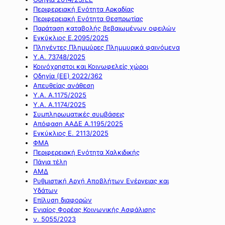
Περιφερειακή Ενότητα Αρκαδίας
Περιφερειακή Ενότητα Θεσπρωτίας
Παράταση καταβολής βεβαιωμένων οφειλών
Εγκύκλιος Ε.2095/2025
Πληγέντες Πλημμύρες Πλημμυρικά φαινόμενα
Υ.Α. 73748/2025
Κοινόχρηστοι και Κοινωφελείς χώροι
Οδηγία (ΕΕ) 2022/362
Απευθείας ανάθεση
Υ.Α. Α.1175/2025
Υ.Α. Α.1174/2025
Συμπληρωματικές συμβάσεις
Απόφαση ΑΑΔΕ Α.1195/2025
Εγκύκλιος Ε. 2113/2025
ΦΜΑ
Περιφερειακή Ενότητα Χαλκιδικής
Πάγια τέλη
ΑΜΔ
Ρυθμιστική Αρχή Αποβλήτων Ενέργειας και
Υδάτων
Επίλυση διαφορών
Ενιαίος Φορέας Κοινωνικής Ασφάλισης
ν. 5055/2023