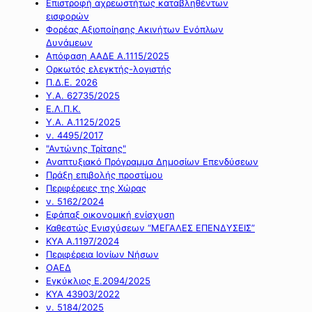
Επιστροφή αχρεωστήτως καταβληθέντων
εισφορών
Φορέας Αξιοποίησης Ακινήτων Ενόπλων
Δυνάμεων
Απόφαση ΑΑΔΕ Α.1115/2025
Ορκωτός ελεγκτής-λογιστής
Π.Δ.Ε. 2026
Υ.Α. 62735/2025
Ε.Λ.Π.Κ.
Υ.Α. Α.1125/2025
ν. 4495/2017
"Αντώνης Τρίτσης"
Αναπτυξιακό Πρόγραμμα Δημοσίων Επενδύσεων
Πράξη επιβολής προστίμου
Περιφέρειες της Χώρας
ν. 5162/2024
Εφάπαξ οικονομική ενίσχυση
Καθεστώς Ενισχύσεων “ΜΕΓΑΛΕΣ ΕΠΕΝΔΥΣΕΙΣ”
ΚΥΑ Α.1197/2024
Περιφέρεια Ιονίων Νήσων
ΟΑΕΔ
Εγκύκλιος Ε.2094/2025
ΚΥΑ 43903/2022
ν. 5184/2025