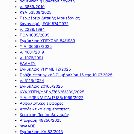
ασθένειας ή θανάτου λογιστή
ν. 3869/2010
ΚΥΑ 53508/2025
Περιφέρεια Δυτικής Μακεδονίας
Κανονισμός ΕΟΚ 574/1972
ν. 2238/1994
ΠΟΛ 1005/2005
Εγκύκλιος ΥΠΕΧΩΔΕ 84/1989
Υ.Α. 36588/2025
ν. 4601/2019
ν. 1976/1991
ΕΑΔΗΣΥ
Εγκύκλιος ΥΠΥΜΕ 12/2025
Πράξη Υπουργικού Συμβουλίου 16 της 10.07.2025
ν. 5116/2024
Εγκύκλιος 20165/2025
ΚΥΑ ΥΠΕΝ/ΥΔΕΝ/76636/339/2025
Υ.Α. ΥΠΕΝ/ΔΙΠΑ/17185/1069/2022
Ασφαλιστικές εισφορές
Αποδεικτικό ενημερότητας
Κρατικός Προϋπολογισμός
Απόφαση 49250/2025
myAADE
Εγκύκλιος ΙΚΑ 63/2013