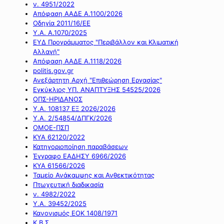
ν. 4951/2022
Απόφαση ΑΑΔΕ Α.1100/2026
Οδηγία 2011/16/ΕΕ
Υ.Α. Α.1070/2025
ΕΥΔ Προγράμματος "Περιβάλλον και Κλιματική
Αλλαγή"
Απόφαση ΑΑΔΕ Α.1118/2026
politis.gov.gr
Ανεξάρτητη Αρχή "Επιθεώρηση Εργασίας"
Εγκύκλιος ΥΠ. ΑΝΑΠΤΥΞΗΣ 54525/2026
ΟΠΣ-ΗΡΙΔΑΝΟΣ
Υ.Α. 108137 ΕΞ 2026/2026
Υ.Α. 2/54854/ΔΠΓΚ/2026
ΟΜΟΕ-ΠΣΠ
ΚΥΑ 62120/2022
Κατηγοριοποίηση παραβάσεων
Έγγραφο ΕΑΔΗΣΥ 6966/2026
ΚΥΑ 61566/2026
Ταμείο Ανάκαμψης και Ανθεκτικότητας
Πτωχευτική διαδικασία
ν. 4982/2022
Υ.Α. 39452/2025
Κανονισμός ΕΟΚ 1408/1971
Κ.Β.Σ.