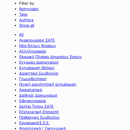
Filter by
Κατηγορίες
Tags
Authors
Show all
All
Ανακοινώσεις ΣΑΤΕ
Νέα Άλλων Φορέων
Αλληλογραφία
Θεσμικό Πλαίσιο Δημοσίων Έργων
Εγχώριοι Διαγωνισμοί
Ενημέρωση Μελών
Διοικητικό Συμβούλιο
Γνωμοδοτήσεις
Γενική εργοληπτική ενημέρωση
Ασφαλιστικά
Διεθνείς Διαγωνισμοί
Ειδησεογραφία
Δελτία Τύπου ΣΑΤΕ
Εξελεγκτική Επιτροπή
Πειθαρχικό Συμβούλιο
Εργασιακά/Σ.Σ.Ε.
Φορολογικά / Οικονομικά