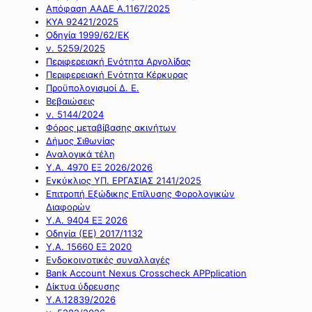
Απόφαση ΑΑΔΕ Α.1167/2025
ΚΥΑ 92421/2025
Οδηγία 1999/62/ΕΚ
ν. 5259/2025
Περιφερειακή Ενότητα Αργολίδας
Περιφερειακή Ενότητα Κέρκυρας
Προϋπολογισμοί Δ. Ε.
Βεβαιώσεις
ν. 5144/2024
Φόρος μεταβίβασης ακινήτων
Δήμος Σιθωνίας
Αναλογικά τέλη
Υ.Α. 4970 ΕΞ 2026/2026
Εγκύκλιος ΥΠ. ΕΡΓΑΣΙΑΣ 2141/2025
Επιτροπή Εξώδικης Επίλυσης Φορολογικών
Διαφορών
Υ.Α. 9404 ΕΞ 2026
Οδηγία (ΕΕ) 2017/1132
Υ.Α. 15660 ΕΞ 2020
Ενδοκοινοτικές συναλλαγές
Bank Account Nexus Crosscheck APPplication
Δίκτυα ύδρευσης
Υ.Α.12839/2026