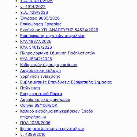
Υ.Α. Α.1071/2025
ν. 4914/2022
Υ.Α. 429/2026
Έγγραφο 9885/2026
Επιθεώρηση Εργασίας
Εγκύκλιος ΥΠ. ΑΝΑΠΤΥΞΗΣ 54524/2026
Επιμόρφωση τεχνικών ασφαλείας
ΚΥΑ 18877/2026
ΚΥΑ 54012/2026
Πληροφοριακή Σήμανση Ποδηλατιστών
ΚΥΑ 18342/2026
Καθορισμός ύψους προστίμων
Ασφαλιστική κάλυψη
χορήγηση ενίσχυσης
Εμβληματικές Επενδύσεις Εξαιρετικής Σημασίας
Πτώχευση
Επιχειρηματικά Πάρκα
Ακραία καιρικά φαινόμενα
Οδηγία 89/106/ΕΟΚ
Καθαρό εισόδημα επιχειρήσεων Έσοδα
επιχειρήσεων
ΠΟΛ 1036/2006
Ιδρυση και λειτουργία εργοταξίων
ν. 4399/2016