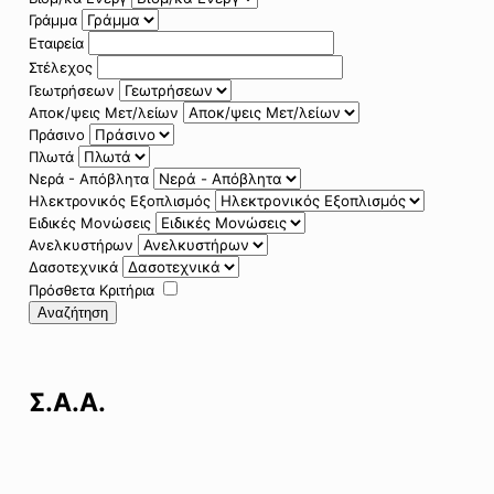
Γράμμα
Εταιρεία
Στέλεχος
Γεωτρήσεων
Αποκ/ψεις Μετ/λείων
Πράσινο
Πλωτά
Νερά - Απόβλητα
Ηλεκτρονικός Εξοπλισμός
Ειδικές Μονώσεις
Ανελκυστήρων
Δασοτεχνικά
Πρόσθετα Κριτήρια
Αναζήτηση
Σ.Α.Α.