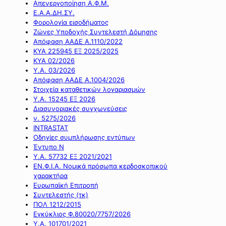
Απενεργοποίηση Α.Φ.Μ.
Ε.Α.Α.ΔΗ.ΣΥ.
Φορολογία εισοδήματος
Ζώνες Υποδοχής Συντελεστή Δόμησης
Απόφαση ΑΑΔΕ Α.1110/2022
ΚΥΑ 225945 ΕΞ 2025/2025
ΚΥΑ 02/2026
Υ.Α. 03/2026
Απόφαση ΑΑΔΕ Α.1004/2026
Στοιχεία καταθετικών λογαριασμών
Υ.Α. 15245 ΕΞ 2026
Διασυνοριακές συγχωνεύσεις
ν. 5275/2026
INTRASTAT
Οδηγίες συμπλήρωσης εντύπων
Έντυπο Ν
Υ.Α. 57732 ΕΞ 2021/2021
ΕΝ.Φ.Ι.Α. Νομικά πρόσωπα κερδοσκοπικού
χαρακτήρα
Ευρωπαϊκή Επιτροπή
Συντελεστής (τκ)
ΠΟΛ 1212/2015
Εγκύκλιος Φ.80020/7757/2026
Υ.Α. 101701/2021