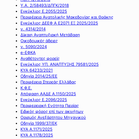
Υ.Α. 2/58493/ΔΠΓΚ/2018
Εγκύκλιος Ε.2055/2025
Περιφέρεια Ανατολικής Μακεδονίας και Θράκης
Εγκύκλιος ΔΕΕΦ Α Ε2071 ΕΞ 2025/2025
ν. 4314/2014
Δίκαιη Αναπτυξιακή Μετάβαση
Οικοδομικές άδειες
ν. 5090/2024
e-ΕΦΚΑ
Αναθέτοντες φορείς
Εγκύκλιος ΥΠ. ΑΝΑΠΤΥΞΗΣ 79581/2025
ΚΥΑ 64233/2021
Οδηγία 2014/25/ΕΕ
Περιφέρεια Στερεάς Ελλάδας
Κ.Φ.Ε.
Απόφαση ΑΑΔΕ Α.1150/2025
Εγκύκλιος Ε.2096/2025
Περιφερειακή Ενότητα Πιερίας
Ειδικός φόρος επί των ακινήτων
Ορισμός Ανεξάρτητου Μηχανικού
Οδηγία 1999/37/ΕΚ
ΚΥΑ Α.1171/2025
ΚΥΑ Α.1178/2025