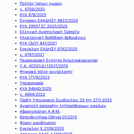
Πολίτες τρίτων χωρών
ν. 4759/2020
ΚΥΑ 878/2025
Έγγραφο ΕΑΑΔΗΣΥ 8822/2025
ΚΥΑ 29507 ΕΞ 2025/2025
Ελληνική Αναπτυξιακή Τράπεζα
Ηλεκτρονική διαβίβαση δεδομένων
ΚΥΑ ΓΔΟΥ 841/2021
Εγκύκλιος ΕΑΔΗΣΥ 9742/2025
ν. 4797/2021
Περιφερειακή Ενότητα Αιτωλοακαρνανίας
Υ.Α. 40331/Δ1.13521/2019
Ψηφιακό τέλος συναλλαγής
ΚΥΑ 17176/2023
Υπερεργασία
ΚΥΑ 94640/2025
ν. 4994/2022
Πράξη Υπουργικού Συμβουλίου 33 της 27.11.2025
Αναστολή είσπραξης ληξιπρόθεσμων οφειλών
Αδρανοποίηση Α.Φ.Μ.
Κατευθυντήρια Οδηγία 01/2013
Φόρος εισοδήματος
Εγκύκλιος Ε.2109/2025
Απόφαση ΑΑΔΕ Α.1191/2025