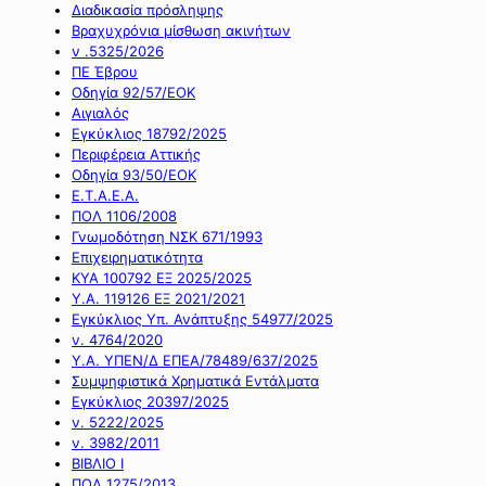
Διαδικασία πρόσληψης
Βραχυχρόνια μίσθωση ακινήτων
ν .5325/2026
ΠΕ Έβρου
Οδηγία 92/57/ΕΟΚ
Αιγιαλός
Εγκύκλιος 18792/2025
Περιφέρεια Αττικής
Οδηγία 93/50/ΕΟΚ
Ε.Τ.Α.Ε.Α.
ΠΟΛ 1106/2008
Γνωμοδότηση ΝΣΚ 671/1993
Επιχειρηματικότητα
ΚΥΑ 100792 ΕΞ 2025/2025
Υ.Α. 119126 ΕΞ 2021/2021
Εγκύκλιος Υπ. Ανάπτυξης 54977/2025
ν. 4764/2020
Υ.Α. ΥΠΕΝ/Δ ΕΠΕΑ/78489/637/2025
Συμψηφιστικά Χρηματικά Εντάλματα
Εγκύκλιος 20397/2025
ν. 5222/2025
ν. 3982/2011
ΒΙΒΛΙΟ Ι
ΠΟΛ 1275/2013