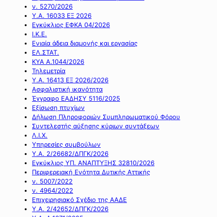
ν. 5270/2026
Υ.Α. 16033 ΕΞ 2026
Εγκύκλιος ΕΦΚΑ 04/2026
Ι.Κ.Ε.
Ενιαία άδεια διαμονής και εργασίας
ΕΛ.ΣΤΑΤ.
ΚΥΑ Α.1044/2026
Τηλεμετρία
Υ.Α. 16413 ΕΞ 2026/2026
Ασφαλιστική ικανότητα
Έγγραφο ΕΑΔΗΣΥ 5116/2025
Εξίσωση πτυχίων
Δήλωση Πληροφοριών Συμπληρωματικού Φόρου
Συντελεστής αύξησης κύριων συντάξεων
Λ.Ι.Χ.
Υπηρεσίες συμβούλων
Υ.Α. 2/26682/ΔΠΓΚ/2026
Εγκύκλιος ΥΠ. ΑΝΑΠΤΥΞΗΣ 32810/2026
Περιφερειακή Ενότητα Δυτικής Αττικής
ν. 5007/2022
ν. 4964/2022
Επιχειρησιακό Σχέδιο της ΑΑΔΕ
Υ.Α. 2/42652/ΔΠΓΚ/2026