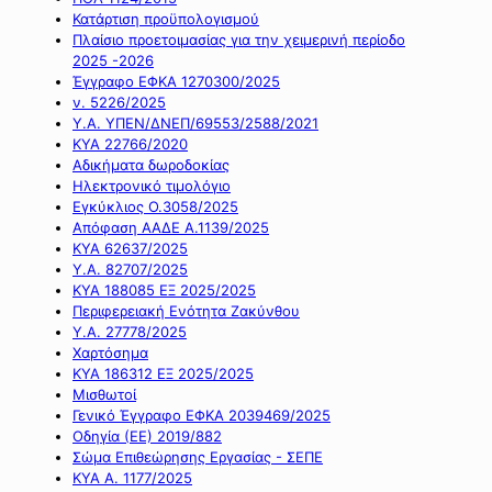
Κατάρτιση προϋπολογισμού
Πλαίσιο προετοιμασίας για την χειμερινή περίοδο
2025 -2026
Έγγραφο ΕΦΚΑ 1270300/2025
ν. 5226/2025
Υ.Α. ΥΠΕΝ/ΔΝΕΠ/69553/2588/2021
ΚΥΑ 22766/2020
Αδικήματα δωροδοκίας
Ηλεκτρονικό τιμολόγιο
Εγκύκλιος Ο.3058/2025
Απόφαση ΑΑΔΕ Α.1139/2025
ΚΥΑ 62637/2025
Υ.Α. 82707/2025
ΚΥΑ 188085 ΕΞ 2025/2025
Περιφερειακή Ενότητα Ζακύνθου
Υ.Α. 27778/2025
Χαρτόσημα
ΚΥΑ 186312 ΕΞ 2025/2025
Μισθωτοί
Γενικό Έγγραφο ΕΦΚΑ 2039469/2025
Οδηγία (ΕΕ) 2019/882
Σώμα Επιθεώρησης Εργασίας - ΣΕΠΕ
ΚΥΑ Α. 1177/2025