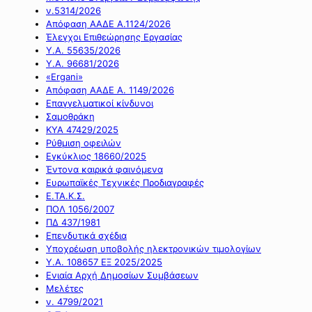
ν.5314/2026
Απόφαση ΑΑΔΕ Α.1124/2026
Έλεγχοι Επιθεώρησης Εργασίας
Υ.Α. 55635/2026
Υ.Α. 96681/2026
«Ergani»
Απόφαση ΑΑΔΕ Α. 1149/2026
Επαγγελματικοί κίνδυνοι
Σαμοθράκη
ΚΥΑ 47429/2025
Ρύθμιση οφειλών
Εγκύκλιος 18660/2025
Έντονα καιρικά φαινόμενα
Ευρωπαϊκές Τεχνικές Προδιαγραφές
Ε.ΤΑ.Κ.Σ.
ΠΟΛ 1056/2007
ΠΔ 437/1981
Επενδυτικά σχέδια
Υποχρέωση υποβολής ηλεκτρονικών τιμολογίων
Υ.Α. 108657 ΕΞ 2025/2025
Ενιαία Αρχή Δημοσίων Συμβάσεων
Μελέτες
ν. 4799/2021