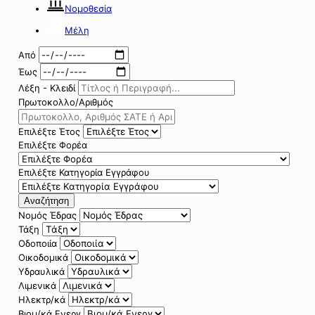
Νομοθεσία
Μέλη
Από
Έως
Λέξη - Κλειδί
Πρωτοκολλο/Αριθμός
Επιλέξτε Έτος
Επιλέξτε Φορέα
Επιλέξτε Κατηγορία Εγγράφου
Αναζήτηση
Νομός Έδρας
Τάξη
Οδοποιία
Οικοδομικά
Υδραυλικά
Λιμενικά
Ηλεκτρ/κά
Βιομ/κά Ενεργ