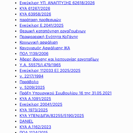
Εγκύκλιος ΥΠ. ΑΝΑΠΤΥΞΗΣ 62618/2026
ΚΥΑ 61267/2026
ΚΥΑ 63958/2026
παράταση προθεσμιών
Εγκύκλιος Ε.2041/2025
Θερμική καταπόνηση εργαζομένων
Περιφερειακή Ενότητα Κοζάνης
Κοινωνική ασφάλιση
Κανονισμός Ασφάλισης ΙΚΑ
ΠΟΛ 1139/2006
Άδειες ίδρυσης και λειτουργίας εργοταξίων
Υ.Α. 55575/Ι.479/1965
Εγκύκλιος 112033 ΕΞ 2025/2025
ν. 2217/1994
Παράβολο
ν. 5209/2025
Πράξη Υπουργικού Συμβουλίου 16 της 31.05.2021
ΚΥΑ Α.1091/2025
Εγκύκλιος 20041/2025
ΚΥΑ 1973/2025
ΚΥΑ ΥΠΕΝ/ΔΙΠΑ/82255/5190/2025
DANIEL
ΚΥΑ Α.1162/2023
ΠΟΛ 1124/2015