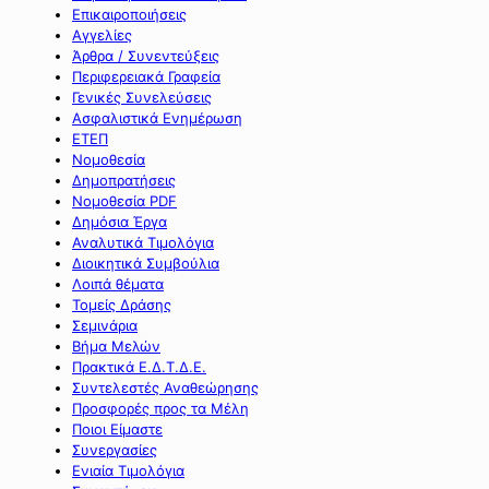
Επικαιροποιήσεις
Αγγελίες
Άρθρα / Συνεντεύξεις
Περιφερειακά Γραφεία
Γενικές Συνελεύσεις
Ασφαλιστικά Ενημέρωση
ΕΤΕΠ
Νομοθεσία
Δημοπρατήσεις
Νομοθεσία PDF
Δημόσια Έργα
Αναλυτικά Τιμολόγια
Διοικητικά Συμβούλια
Λοιπά θέματα
Τομείς Δράσης
Σεμινάρια
Βήμα Μελών
Πρακτικά Ε.Δ.Τ.Δ.Ε.
Συντελεστές Αναθεώρησης
Προσφορές προς τα Μέλη
Ποιοι Είμαστε
Συνεργασίες
Ενιαία Τιμολόγια