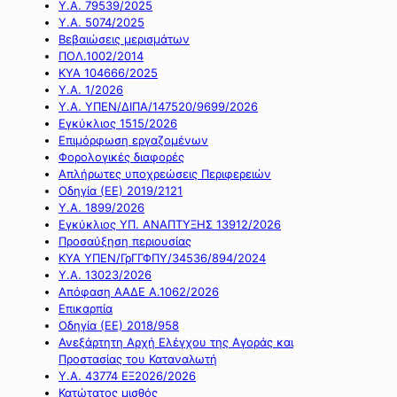
Υ.Α. 79539/2025
Υ.Α. 5074/2025
Βεβαιώσεις μερισμάτων
ΠΟΛ.1002/2014
ΚΥΑ 104666/2025
Υ.Α. 1/2026
Υ.Α. ΥΠΕΝ/ΔΙΠΑ/147520/9699/2026
Εγκύκλιος 1515/2026
Επιμόρφωση εργαζομένων
Φορολογικές διαφορές
Απλήρωτες υποχρεώσεις Περιφερειών
Οδηγία (ΕΕ) 2019/2121
Υ.Α. 1899/2026
Εγκύκλιος ΥΠ. ΑΝΑΠΤΥΞΗΣ 13912/2026
Προσαύξηση περιουσίας
ΚΥΑ ΥΠΕΝ/ΓρΓΓΦΠΥ/34536/894/2024
Υ.Α. 13023/2026
Απόφαση ΑΑΔΕ Α.1062/2026
Επικαρπία
Οδηγία (ΕΕ) 2018/958
Ανεξάρτητη Αρχή Ελέγχου της Αγοράς και
Προστασίας του Καταναλωτή
Υ.Α. 43774 ΕΞ2026/2026
Κατώτατος μισθός