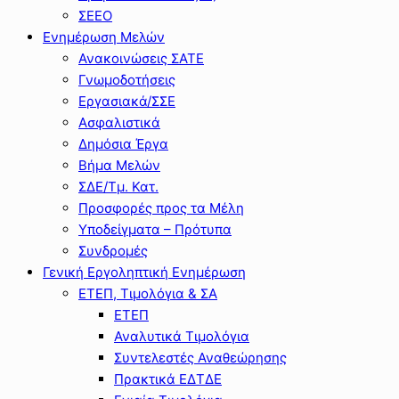
ΣΕΕΟ
Ενημέρωση Μελών
Ανακοινώσεις ΣΑΤΕ
Γνωμοδοτήσεις
Εργασιακά/ΣΣΕ
Ασφαλιστικά
Δημόσια Έργα
Βήμα Μελών
ΣΔΕ/Τμ. Κατ.
Προσφορές προς τα Μέλη
Υποδείγματα – Πρότυπα
Συνδρομές
Γενική Εργοληπτική Ενημέρωση
ΕΤΕΠ, Τιμολόγια & ΣΑ
ΕΤΕΠ
Αναλυτικά Τιμολόγια
Συντελεστές Αναθεώρησης
Πρακτικά ΕΔΤΔΕ