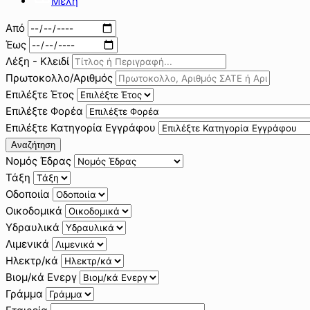
Μέλη
Από
Έως
Λέξη - Κλειδί
Πρωτοκολλο/Αριθμός
Επιλέξτε Έτος
Επιλέξτε Φορέα
Επιλέξτε Κατηγορία Εγγράφου
Αναζήτηση
Νομός Έδρας
Τάξη
Οδοποιία
Οικοδομικά
Υδραυλικά
Λιμενικά
Ηλεκτρ/κά
Βιομ/κά Ενεργ
Γράμμα