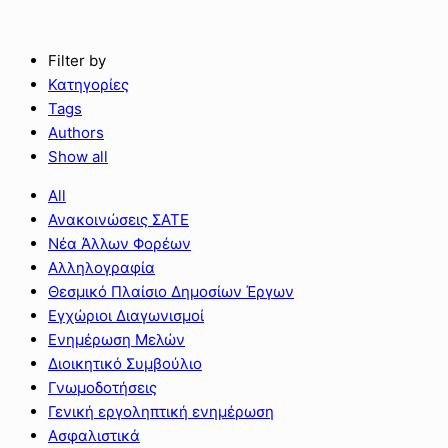
Filter by
Κατηγορίες
Tags
Authors
Show all
All
Ανακοινώσεις ΣΑΤΕ
Νέα Άλλων Φορέων
Αλληλογραφία
Θεσμικό Πλαίσιο Δημοσίων Έργων
Εγχώριοι Διαγωνισμοί
Ενημέρωση Μελών
Διοικητικό Συμβούλιο
Γνωμοδοτήσεις
Γενική εργοληπτική ενημέρωση
Ασφαλιστικά