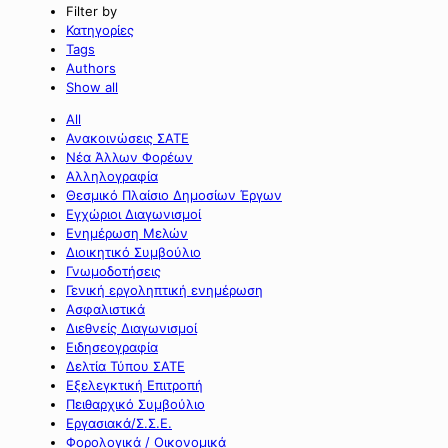
Filter by
Κατηγορίες
Tags
Authors
Show all
All
Ανακοινώσεις ΣΑΤΕ
Νέα Άλλων Φορέων
Αλληλογραφία
Θεσμικό Πλαίσιο Δημοσίων Έργων
Εγχώριοι Διαγωνισμοί
Ενημέρωση Μελών
Διοικητικό Συμβούλιο
Γνωμοδοτήσεις
Γενική εργοληπτική ενημέρωση
Ασφαλιστικά
Διεθνείς Διαγωνισμοί
Ειδησεογραφία
Δελτία Τύπου ΣΑΤΕ
Εξελεγκτική Επιτροπή
Πειθαρχικό Συμβούλιο
Εργασιακά/Σ.Σ.Ε.
Φορολογικά / Οικονομικά