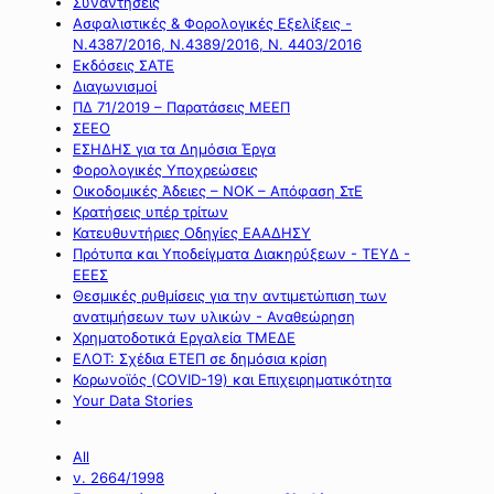
Συναντήσεις
Ασφαλιστικές & Φορολογικές Εξελίξεις -
Ν.4387/2016, Ν.4389/2016, Ν. 4403/2016
Εκδόσεις ΣΑΤΕ
Διαγωνισμοί
ΠΔ 71/2019 – Παρατάσεις ΜΕΕΠ
ΣΕΕΟ
ΕΣΗΔΗΣ για τα Δημόσια Έργα
Φορολογικές Υποχρεώσεις
Οικοδομικές Άδειες – ΝΟΚ – Απόφαση ΣτΕ
Κρατήσεις υπέρ τρίτων
Κατευθυντήριες Οδηγίες ΕΑΑΔΗΣΥ
Πρότυπα και Υποδείγματα Διακηρύξεων - ΤΕΥΔ -
ΕΕΕΣ
Θεσμικές ρυθμίσεις για την αντιμετώπιση των
ανατιμήσεων των υλικών - Αναθεώρηση
Χρηματοδοτικά Εργαλεία ΤΜΕΔΕ
ΕΛΟΤ: Σχέδια ΕΤΕΠ σε δημόσια κρίση
Κορωνοϊός (COVID-19) και Επιχειρηματικότητα
Your Data Stories
All
ν. 2664/1998