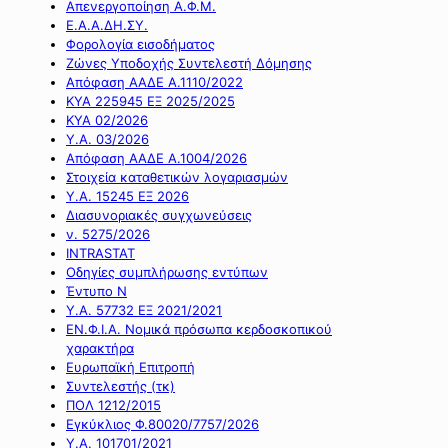
Απενεργοποίηση Α.Φ.Μ.
Ε.Α.Α.ΔΗ.ΣΥ.
Φορολογία εισοδήματος
Ζώνες Υποδοχής Συντελεστή Δόμησης
Απόφαση ΑΑΔΕ Α.1110/2022
ΚΥΑ 225945 ΕΞ 2025/2025
ΚΥΑ 02/2026
Υ.Α. 03/2026
Απόφαση ΑΑΔΕ Α.1004/2026
Στοιχεία καταθετικών λογαριασμών
Υ.Α. 15245 ΕΞ 2026
Διασυνοριακές συγχωνεύσεις
ν. 5275/2026
INTRASTAT
Οδηγίες συμπλήρωσης εντύπων
Έντυπο Ν
Υ.Α. 57732 ΕΞ 2021/2021
ΕΝ.Φ.Ι.Α. Νομικά πρόσωπα κερδοσκοπικού
χαρακτήρα
Ευρωπαϊκή Επιτροπή
Συντελεστής (τκ)
ΠΟΛ 1212/2015
Εγκύκλιος Φ.80020/7757/2026
Υ.Α. 101701/2021