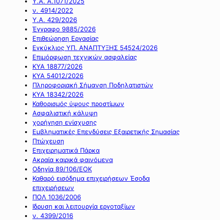
Υ.Α. Α.1071/2025
ν. 4914/2022
Υ.Α. 429/2026
Έγγραφο 9885/2026
Επιθεώρηση Εργασίας
Εγκύκλιος ΥΠ. ΑΝΑΠΤΥΞΗΣ 54524/2026
Επιμόρφωση τεχνικών ασφαλείας
ΚΥΑ 18877/2026
ΚΥΑ 54012/2026
Πληροφοριακή Σήμανση Ποδηλατιστών
ΚΥΑ 18342/2026
Καθορισμός ύψους προστίμων
Ασφαλιστική κάλυψη
χορήγηση ενίσχυσης
Εμβληματικές Επενδύσεις Εξαιρετικής Σημασίας
Πτώχευση
Επιχειρηματικά Πάρκα
Ακραία καιρικά φαινόμενα
Οδηγία 89/106/ΕΟΚ
Καθαρό εισόδημα επιχειρήσεων Έσοδα
επιχειρήσεων
ΠΟΛ 1036/2006
Ιδρυση και λειτουργία εργοταξίων
ν. 4399/2016