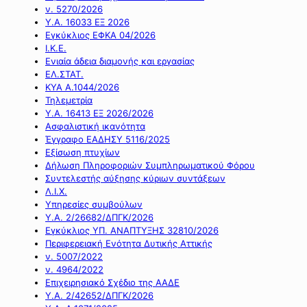
ν. 5270/2026
Υ.Α. 16033 ΕΞ 2026
Εγκύκλιος ΕΦΚΑ 04/2026
Ι.Κ.Ε.
Ενιαία άδεια διαμονής και εργασίας
ΕΛ.ΣΤΑΤ.
ΚΥΑ Α.1044/2026
Τηλεμετρία
Υ.Α. 16413 ΕΞ 2026/2026
Ασφαλιστική ικανότητα
Έγγραφο ΕΑΔΗΣΥ 5116/2025
Εξίσωση πτυχίων
Δήλωση Πληροφοριών Συμπληρωματικού Φόρου
Συντελεστής αύξησης κύριων συντάξεων
Λ.Ι.Χ.
Υπηρεσίες συμβούλων
Υ.Α. 2/26682/ΔΠΓΚ/2026
Εγκύκλιος ΥΠ. ΑΝΑΠΤΥΞΗΣ 32810/2026
Περιφερειακή Ενότητα Δυτικής Αττικής
ν. 5007/2022
ν. 4964/2022
Επιχειρησιακό Σχέδιο της ΑΑΔΕ
Υ.Α. 2/42652/ΔΠΓΚ/2026