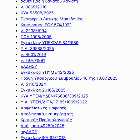
ασθένειας ή θανάτου λογιστή
ν. 3869/2010
ΚΥΑ 53508/2025
Περιφέρεια Δυτικής Μακεδονίας
Κανονισμός ΕΟΚ 574/1972
ν. 2238/1994
ΠΟΛ 1005/2005
Εγκύκλιος ΥΠΕΧΩΔΕ 84/1989
Υ.Α. 36588/2025
ν. 4601/2019
ν. 1976/1991
ΕΑΔΗΣΥ
Εγκύκλιος ΥΠΥΜΕ 12/2025
Πράξη Υπουργικού Συμβουλίου 16 της 10.07.2025
ν. 5116/2024
Εγκύκλιος 20165/2025
ΚΥΑ ΥΠΕΝ/ΥΔΕΝ/76636/339/2025
Υ.Α. ΥΠΕΝ/ΔΙΠΑ/17185/1069/2022
Ασφαλιστικές εισφορές
Αποδεικτικό ενημερότητας
Κρατικός Προϋπολογισμός
Απόφαση 49250/2025
myAADE
Εγκύκλιος ΙΚΑ 63/2013