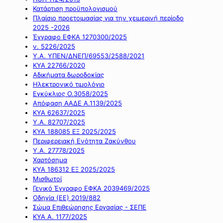
Κατάρτιση προϋπολογισμού
Πλαίσιο προετοιμασίας για την χειμερινή περίοδο
2025 -2026
Έγγραφο ΕΦΚΑ 1270300/2025
ν. 5226/2025
Υ.Α. ΥΠΕΝ/ΔΝΕΠ/69553/2588/2021
ΚΥΑ 22766/2020
Αδικήματα δωροδοκίας
Ηλεκτρονικό τιμολόγιο
Εγκύκλιος Ο.3058/2025
Απόφαση ΑΑΔΕ Α.1139/2025
ΚΥΑ 62637/2025
Υ.Α. 82707/2025
ΚΥΑ 188085 ΕΞ 2025/2025
Περιφερειακή Ενότητα Ζακύνθου
Υ.Α. 27778/2025
Χαρτόσημα
ΚΥΑ 186312 ΕΞ 2025/2025
Μισθωτοί
Γενικό Έγγραφο ΕΦΚΑ 2039469/2025
Οδηγία (ΕΕ) 2019/882
Σώμα Επιθεώρησης Εργασίας - ΣΕΠΕ
ΚΥΑ Α. 1177/2025