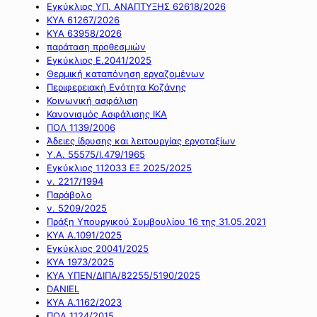
Εγκύκλιος ΥΠ. ΑΝΑΠΤΥΞΗΣ 62618/2026
ΚΥΑ 61267/2026
ΚΥΑ 63958/2026
παράταση προθεσμιών
Εγκύκλιος Ε.2041/2025
Θερμική καταπόνηση εργαζομένων
Περιφερειακή Ενότητα Κοζάνης
Κοινωνική ασφάλιση
Κανονισμός Ασφάλισης ΙΚΑ
ΠΟΛ 1139/2006
Άδειες ίδρυσης και λειτουργίας εργοταξίων
Υ.Α. 55575/Ι.479/1965
Εγκύκλιος 112033 ΕΞ 2025/2025
ν. 2217/1994
Παράβολο
ν. 5209/2025
Πράξη Υπουργικού Συμβουλίου 16 της 31.05.2021
ΚΥΑ Α.1091/2025
Εγκύκλιος 20041/2025
ΚΥΑ 1973/2025
ΚΥΑ ΥΠΕΝ/ΔΙΠΑ/82255/5190/2025
DANIEL
ΚΥΑ Α.1162/2023
ΠΟΛ 1124/2015