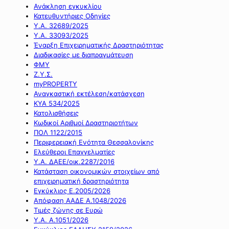
Ανάκληση εγκυκλίου
Κατευθυντήριες Οδηγίες
Υ.Α. 32689/2025
Υ.Α. 33093/2025
Έναρξη Επιχειρηματικής Δραστηριότητας
Διαδικασίες με διαπραγμάτευση
ΦΜΥ
Ζ.Υ.Σ.
myPROPERTY
Αναγκαστική εκτέλεση/κατάσχεση
ΚΥΑ 534/2025
Κατολισθήσεις
Κωδικοί Αριθμοί Δραστηριοτήτων
ΠΟΛ 1122/2015
Περιφερειακή Ενότητα Θεσσαλονίκης
Ελεύθεροι Επαγγελματίες
Υ.Α. ΔΑΕΕ/οικ.2287/2016
Κατάσταση οικονομικών στοιχείων από
επιχειρηματική δραστηριότητα
Εγκύκλιος Ε.2005/2026
Απόφαση ΑΑΔΕ Α.1048/2026
Τιμές ζώνης σε Ευρώ
Υ.Α. Α.1051/2026