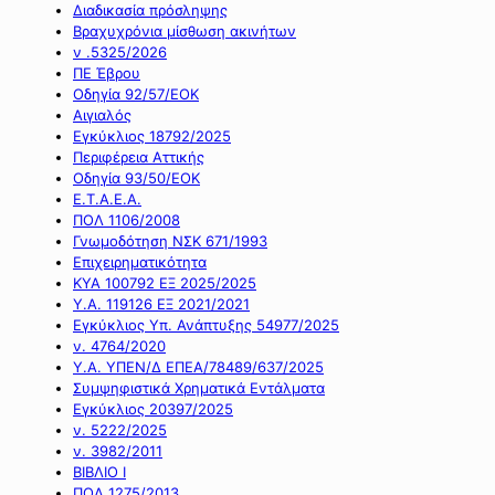
Διαδικασία πρόσληψης
Βραχυχρόνια μίσθωση ακινήτων
ν .5325/2026
ΠΕ Έβρου
Οδηγία 92/57/ΕΟΚ
Αιγιαλός
Εγκύκλιος 18792/2025
Περιφέρεια Αττικής
Οδηγία 93/50/ΕΟΚ
Ε.Τ.Α.Ε.Α.
ΠΟΛ 1106/2008
Γνωμοδότηση ΝΣΚ 671/1993
Επιχειρηματικότητα
ΚΥΑ 100792 ΕΞ 2025/2025
Υ.Α. 119126 ΕΞ 2021/2021
Εγκύκλιος Υπ. Ανάπτυξης 54977/2025
ν. 4764/2020
Υ.Α. ΥΠΕΝ/Δ ΕΠΕΑ/78489/637/2025
Συμψηφιστικά Χρηματικά Εντάλματα
Εγκύκλιος 20397/2025
ν. 5222/2025
ν. 3982/2011
ΒΙΒΛΙΟ Ι
ΠΟΛ 1275/2013