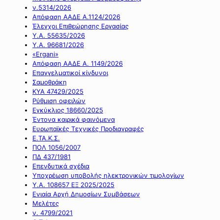
ν.5314/2026
Απόφαση ΑΑΔΕ Α.1124/2026
Έλεγχοι Επιθεώρησης Εργασίας
Υ.Α. 55635/2026
Υ.Α. 96681/2026
«Ergani»
Απόφαση ΑΑΔΕ Α. 1149/2026
Επαγγελματικοί κίνδυνοι
Σαμοθράκη
ΚΥΑ 47429/2025
Ρύθμιση οφειλών
Εγκύκλιος 18660/2025
Έντονα καιρικά φαινόμενα
Ευρωπαϊκές Τεχνικές Προδιαγραφές
Ε.ΤΑ.Κ.Σ.
ΠΟΛ 1056/2007
ΠΔ 437/1981
Επενδυτικά σχέδια
Υποχρέωση υποβολής ηλεκτρονικών τιμολογίων
Υ.Α. 108657 ΕΞ 2025/2025
Ενιαία Αρχή Δημοσίων Συμβάσεων
Μελέτες
ν. 4799/2021