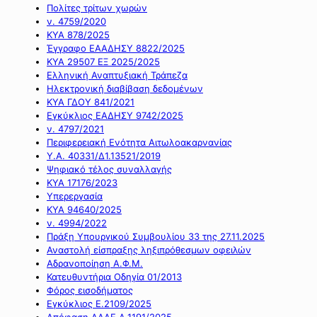
Πολίτες τρίτων χωρών
ν. 4759/2020
ΚΥΑ 878/2025
Έγγραφο ΕΑΑΔΗΣΥ 8822/2025
ΚΥΑ 29507 ΕΞ 2025/2025
Ελληνική Αναπτυξιακή Τράπεζα
Ηλεκτρονική διαβίβαση δεδομένων
ΚΥΑ ΓΔΟΥ 841/2021
Εγκύκλιος ΕΑΔΗΣΥ 9742/2025
ν. 4797/2021
Περιφερειακή Ενότητα Αιτωλοακαρνανίας
Υ.Α. 40331/Δ1.13521/2019
Ψηφιακό τέλος συναλλαγής
ΚΥΑ 17176/2023
Υπερεργασία
ΚΥΑ 94640/2025
ν. 4994/2022
Πράξη Υπουργικού Συμβουλίου 33 της 27.11.2025
Αναστολή είσπραξης ληξιπρόθεσμων οφειλών
Αδρανοποίηση Α.Φ.Μ.
Κατευθυντήρια Οδηγία 01/2013
Φόρος εισοδήματος
Εγκύκλιος Ε.2109/2025
Απόφαση ΑΑΔΕ Α.1191/2025