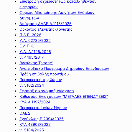
Επιστροφή αχρεωστήτως καταβληθέντων
εισφορών
Φορέας Αξιοποίησης Ακινήτων Ενόπλων
Δυνάμεων
Απόφαση ΑΑΔΕ Α.1115/2025
Ορκωτός ελεγκτής-λογιστής
Π.Δ.Ε. 2026
Υ.Α. 62735/2025
Ε.Λ.Π.Κ.
Υ.Α. Α.1125/2025
ν. 4495/2017
"Αντώνης Τρίτσης"
Αναπτυξιακό Πρόγραμμα Δημοσίων Επενδύσεων
Πράξη επιβολής προστίμου
Περιφέρειες της Χώρας
ν. 5162/2024
Εφάπαξ οικονομική ενίσχυση
Καθεστώς Ενισχύσεων “ΜΕΓΑΛΕΣ ΕΠΕΝΔΥΣΕΙΣ”
ΚΥΑ Α.1197/2024
Περιφέρεια Ιονίων Νήσων
ΟΑΕΔ
Εγκύκλιος Ε.2094/2025
ΚΥΑ 43903/2022
ν. 5184/2025