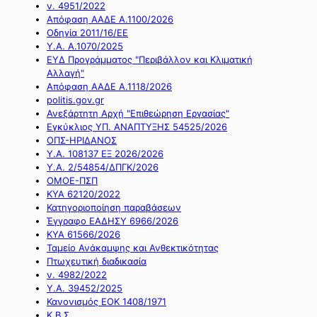
ν. 4951/2022
Απόφαση ΑΑΔΕ Α.1100/2026
Οδηγία 2011/16/ΕΕ
Υ.Α. Α.1070/2025
ΕΥΔ Προγράμματος "Περιβάλλον και Κλιματική
Αλλαγή"
Απόφαση ΑΑΔΕ Α.1118/2026
politis.gov.gr
Ανεξάρτητη Αρχή "Επιθεώρηση Εργασίας"
Εγκύκλιος ΥΠ. ΑΝΑΠΤΥΞΗΣ 54525/2026
ΟΠΣ-ΗΡΙΔΑΝΟΣ
Υ.Α. 108137 ΕΞ 2026/2026
Υ.Α. 2/54854/ΔΠΓΚ/2026
ΟΜΟΕ-ΠΣΠ
ΚΥΑ 62120/2022
Κατηγοριοποίηση παραβάσεων
Έγγραφο ΕΑΔΗΣΥ 6966/2026
ΚΥΑ 61566/2026
Ταμείο Ανάκαμψης και Ανθεκτικότητας
Πτωχευτική διαδικασία
ν. 4982/2022
Υ.Α. 39452/2025
Κανονισμός ΕΟΚ 1408/1971
Κ.Β.Σ.