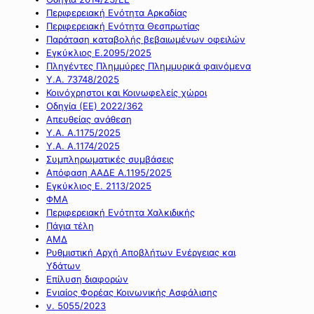
Περιφερειακή Ενότητα Αρκαδίας
Περιφερειακή Ενότητα Θεσπρωτίας
Παράταση καταβολής βεβαιωμένων οφειλών
Εγκύκλιος Ε.2095/2025
Πληγέντες Πλημμύρες Πλημμυρικά φαινόμενα
Υ.Α. 73748/2025
Κοινόχρηστοι και Κοινωφελείς χώροι
Οδηγία (ΕΕ) 2022/362
Απευθείας ανάθεση
Υ.Α. Α.1175/2025
Υ.Α. Α.1174/2025
Συμπληρωματικές συμβάσεις
Απόφαση ΑΑΔΕ Α.1195/2025
Εγκύκλιος Ε. 2113/2025
ΦΜΑ
Περιφερειακή Ενότητα Χαλκιδικής
Πάγια τέλη
ΑΜΔ
Ρυθμιστική Αρχή Αποβλήτων Ενέργειας και
Υδάτων
Επίλυση διαφορών
Ενιαίος Φορέας Κοινωνικής Ασφάλισης
ν. 5055/2023