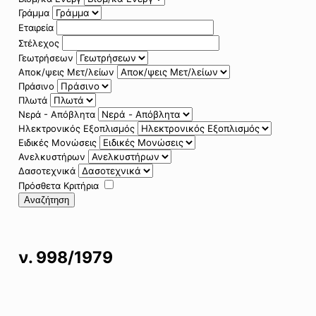
Γράμμα
Εταιρεία
Στέλεχος
Γεωτρήσεων
Αποκ/ψεις Μετ/λείων
Πράσινο
Πλωτά
Νερά - Απόβλητα
Ηλεκτρονικός Εξοπλισμός
Ειδικές Μονώσεις
Ανελκυστήρων
Δασοτεχνικά
Πρόσθετα Κριτήρια
Αναζήτηση
ν. 998/1979