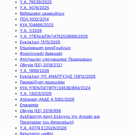
Υ.Α. 79539/2025
Υ.Α. 5074/2025
Βεβαιώσεις μερισμάτων
ΠΟΛ.1002/2014
ΚΥΑ 104666/2025
Υ.Α. 1/2026
Υ.Α. ΥΠΕΝ/ΔΙΠΑ/147520/9699/2026
Εγκύκλιος 1515/2026
Επιμόρφωση εργαζομένων
Φορολογικές διαφορές
Απλήρωτες υποχρεώσεις Περιφερειών
Οδηγία (ΕΕ) 2019/2121
Υ.Α. 1899/2026
Εγκύκλιος ΥΠ. ΑΝΑΠΤΥΞΗΣ 13912/2026
Προσαύξηση περιουσίας
ΚΥΑ ΥΠΕΝ/ΓρΓΓΦΠΥ/34536/894/2024
Υ.Α. 13023/2026
Απόφαση ΑΑΔΕ Α.1062/2026
Επικαρπία
Οδηγία (ΕΕ) 2018/958
Ανεξάρτητη Αρχή Ελέγχου της Αγοράς και
Προστασίας του Καταναλωτή
Υ.Α. 43774 ΕΞ2026/2026
Κατώτατος μισθός