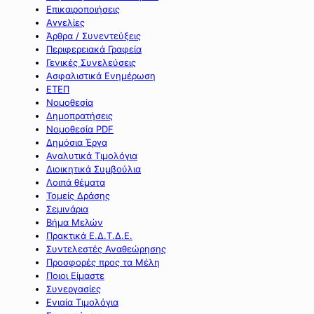
Επικαιροποιήσεις
Αγγελίες
Άρθρα / Συνεντεύξεις
Περιφερειακά Γραφεία
Γενικές Συνελεύσεις
Ασφαλιστικά Ενημέρωση
ΕΤΕΠ
Νομοθεσία
Δημοπρατήσεις
Νομοθεσία PDF
Δημόσια Έργα
Αναλυτικά Τιμολόγια
Διοικητικά Συμβούλια
Λοιπά θέματα
Τομείς Δράσης
Σεμινάρια
Βήμα Μελών
Πρακτικά Ε.Δ.Τ.Δ.Ε.
Συντελεστές Αναθεώρησης
Προσφορές προς τα Μέλη
Ποιοι Είμαστε
Συνεργασίες
Ενιαία Τιμολόγια