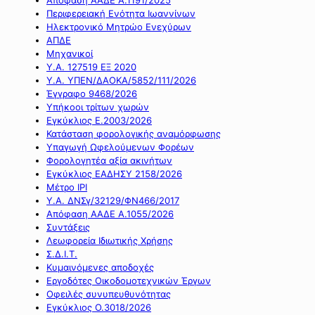
Περιφερειακή Ενότητα Ιωαννίνων
Ηλεκτρονικό Μητρώο Ενεχύρων
ΑΠΔΕ
Μηχανικοί
Υ.Α. 127519 ΕΞ 2020
Υ.Α. ΥΠΕΝ/ΔΑΟΚΑ/5852/111/2026
Έγγραφο 9468/2026
Υπήκοοι τρίτων χωρών
Εγκύκλιος Ε.2003/2026
Κατάσταση φορολογικής αναμόρφωσης
Υπαγωγή Ωφελούμενων Φορέων
Φορολογητέα αξία ακινήτων
Εγκύκλιος ΕΑΔΗΣΥ 2158/2026
Μέτρο IPI
Υ.Α. ΔΝΣγ/32129/ΦΝ466/2017
Απόφαση ΑΑΔΕ Α.1055/2026
Συντάξεις
Λεωφορεία Ιδιωτικής Χρήσης
Σ.Δ.Ι.Τ.
Κυμαινόμενες αποδοχές
Εργοδότες Οικοδομοτεχνικών Έργων
Οφειλές συνυπευθυνότητας
Εγκύκλιος Ο.3018/2026