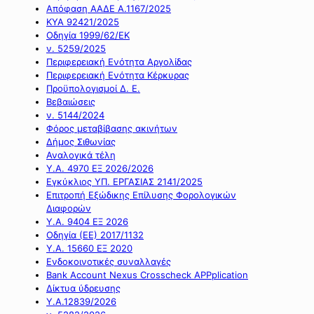
Απόφαση ΑΑΔΕ Α.1167/2025
ΚΥΑ 92421/2025
Οδηγία 1999/62/ΕΚ
ν. 5259/2025
Περιφερειακή Ενότητα Αργολίδας
Περιφερειακή Ενότητα Κέρκυρας
Προϋπολογισμοί Δ. Ε.
Βεβαιώσεις
ν. 5144/2024
Φόρος μεταβίβασης ακινήτων
Δήμος Σιθωνίας
Αναλογικά τέλη
Υ.Α. 4970 ΕΞ 2026/2026
Εγκύκλιος ΥΠ. ΕΡΓΑΣΙΑΣ 2141/2025
Επιτροπή Εξώδικης Επίλυσης Φορολογικών
Διαφορών
Υ.Α. 9404 ΕΞ 2026
Οδηγία (ΕΕ) 2017/1132
Υ.Α. 15660 ΕΞ 2020
Ενδοκοινοτικές συναλλαγές
Bank Account Nexus Crosscheck APPplication
Δίκτυα ύδρευσης
Υ.Α.12839/2026