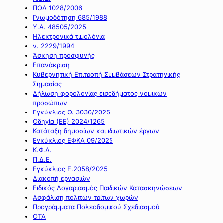
ΠΟΛ 1028/2006
Γνωμοδότηση 685/1988
Υ.Α. 48505/2025
Ηλεκτρονικά τιμολόγια
ν. 2229/1994
Άσκηση προσφυγής
Επανάκριση
Κυβερνητική Επιτροπή Συμβάσεων Στρατηγικής
Σημασίας
Δήλωση φορολογίας εισοδήματος νομικών
προσώπων
Εγκύκλιος Ο. 3036/2025
Οδηγία (ΕΕ) 2024/1265
Κατάταξη δημοσίων και ιδιωτικών έργων
Εγκύκλιος ΕΦΚΑ 09/2025
Κ.Φ.Δ.
Π.Δ.Ε.
Εγκύκλιος Ε.2058/2025
Διακοπή εργασιών
Ειδικός Λογαριασμός Παιδικών Κατασκηνώσεων
Ασφάλιση πολιτών τρίτων χωρών
Προγράμματα Πολεοδομικού Σχεδιασμού
ΟΤΑ