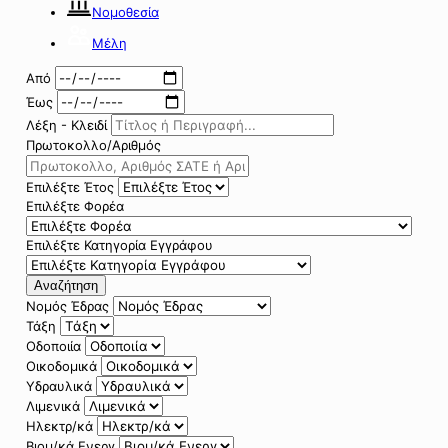
Νομοθεσία
Μέλη
Από
Έως
Λέξη - Κλειδί
Πρωτοκολλο/Αριθμός
Επιλέξτε Έτος
Επιλέξτε Φορέα
Επιλέξτε Κατηγορία Εγγράφου
Αναζήτηση
Νομός Έδρας
Τάξη
Οδοποιία
Οικοδομικά
Υδραυλικά
Λιμενικά
Ηλεκτρ/κά
Βιομ/κά Ενεργ