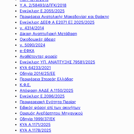
Υ.Α. 2/58493/ΔΠΓΚ/2018
Εγκύκλιος Ε.2055/2025
Περιφέρεια Ανατολικής Μακεδονίας και Θράκης
Εγκύκλιος ΔΕΕΦ Α Ε2071 ΕΞ 2025/2025
ν. 4314/2014
Δίκαιη Αναπτυξιακή Μετάβαση
Οικοδομικές άδειες
ν. 5090/2024
e-ΕΦΚΑ
Αναθέτοντες φορείς
Εγκύκλιος ΥΠ. ΑΝΑΠΤΥΞΗΣ 79581/2025
ΚΥΑ 64233/2021
Οδηγία 2014/25/ΕΕ
Περιφέρεια Στερεάς Ελλάδας
Κ.Φ.Ε.
Απόφαση ΑΑΔΕ Α.1150/2025
Εγκύκλιος Ε.2096/2025
Περιφερειακή Ενότητα Πιερίας
Ειδικός φόρος επί των ακινήτων
Ορισμός Ανεξάρτητου Μηχανικού
Οδηγία 1999/37/ΕΚ
ΚΥΑ Α.1171/2025
ΚΥΑ Α.1178/2025