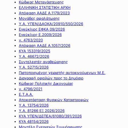
Κώδικας Μετανάστευσης
ΕΛΛΗΝΙΚΗ ΣΤΑΤΙΣΤΙΚΗ ΑΡΧΗ
Απόφαση ΑΑΔΕ Α.1179/2023
Μονάδες αφαλάτωσης
Υ.Α. ΥΠΕΝ/ΔΑΟΚΑ/20910/550/2026
Εγκύκλιος ΕΦΚΑ 09/2026
Εγκύκλιος Ε.2009/2026
ν. 4763/2020
Απόφαση ΑΑΔΕ Α.1057/2026
ΚΥΑ 153319/2025
Υ.Α. 46672/2026
Συντελεστές αναθεώρησης
Υ.Α. 52715/2026
Πιστοποιημένος χειριστής αυτοκινούμενων Μ.Ε.
Διαγραφή οφειλών προς το Δημόσιο
Κώδικας Πολιτικής Δικονομίας
ν. 4796/2021
Ε.Τ.Α.Α.
Αποκατάσταση Φυσικών Καταστροφών
Υ.Α. 13754/2026
Υ.Α. 81266 ΕΞ 2026/2026
ΚΥΑ ΥΠΕΝ/ΔΕΠΕΑ/61080/391/2026
ΚΥΑ 48154/2026
Μοντέλο Ενεργειών Συμμόρφωσης