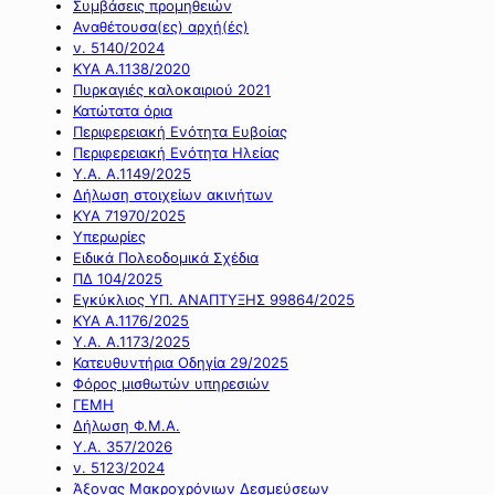
Συμβάσεις προμηθειών
Αναθέτουσα(ες) αρχή(ές)
ν. 5140/2024
ΚΥΑ Α.1138/2020
Πυρκαγιές καλοκαιριού 2021
Κατώτατα όρια
Περιφερειακή Ενότητα Ευβοίας
Περιφερειακή Ενότητα Ηλείας
Υ.Α. Α.1149/2025
Δήλωση στοιχείων ακινήτων
ΚΥΑ 71970/2025
Υπερωρίες
Ειδικά Πολεοδομικά Σχέδια
ΠΔ 104/2025
Εγκύκλιος ΥΠ. ΑΝΑΠΤΥΞΗΣ 99864/2025
ΚΥΑ Α.1176/2025
Υ.Α. Α.1173/2025
Κατευθυντήρια Οδηγία 29/2025
Φόρος μισθωτών υπηρεσιών
ΓΕΜΗ
Δήλωση Φ.Μ.Α.
Υ.Α. 357/2026
ν. 5123/2024
Άξονας Μακροχρόνιων Δεσμεύσεων