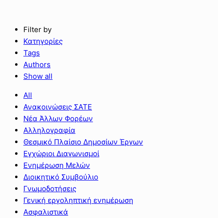
Filter by
Κατηγορίες
Tags
Authors
Show all
All
Ανακοινώσεις ΣΑΤΕ
Νέα Άλλων Φορέων
Αλληλογραφία
Θεσμικό Πλαίσιο Δημοσίων Έργων
Εγχώριοι Διαγωνισμοί
Ενημέρωση Μελών
Διοικητικό Συμβούλιο
Γνωμοδοτήσεις
Γενική εργοληπτική ενημέρωση
Ασφαλιστικά