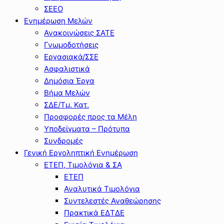
ΣΕΕΟ
Ενημέρωση Μελών
Ανακοινώσεις ΣΑΤΕ
Γνωμοδοτήσεις
Εργασιακά/ΣΣΕ
Ασφαλιστικά
Δημόσια Έργα
Βήμα Μελών
ΣΔΕ/Τμ. Κατ.
Προσφορές προς τα Μέλη
Υποδείγματα – Πρότυπα
Συνδρομές
Γενική Εργοληπτική Ενημέρωση
ΕΤΕΠ, Τιμολόγια & ΣΑ
ΕΤΕΠ
Αναλυτικά Τιμολόγια
Συντελεστές Αναθεώρησης
Πρακτικά ΕΔΤΔΕ