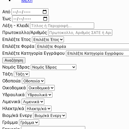
Μέλη
Από
Έως
Λέξη - Κλειδί
Πρωτοκολλο/Αριθμός
Επιλέξτε Έτος
Επιλέξτε Φορέα
Επιλέξτε Κατηγορία Εγγράφου
Αναζήτηση
Νομός Έδρας
Τάξη
Οδοποιία
Οικοδομικά
Υδραυλικά
Λιμενικά
Ηλεκτρ/κά
Βιομ/κά Ενεργ
Γράμμα