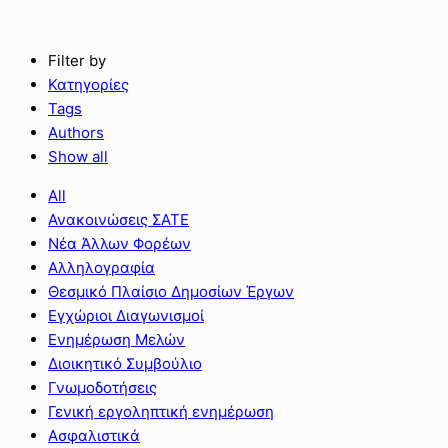
Filter by
Κατηγορίες
Tags
Authors
Show all
All
Ανακοινώσεις ΣΑΤΕ
Νέα Άλλων Φορέων
Αλληλογραφία
Θεσμικό Πλαίσιο Δημοσίων Έργων
Εγχώριοι Διαγωνισμοί
Ενημέρωση Μελών
Διοικητικό Συμβούλιο
Γνωμοδοτήσεις
Γενική εργοληπτική ενημέρωση
Ασφαλιστικά