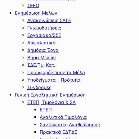
ΣΕΕΟ
Ενημέρωση Μελών
Ανακοινώσεις ΣΑΤΕ
Γνωμοδοτήσεις
Εργασιακά/ΣΣΕ
Ασφαλιστικά
Δημόσια Έργα
Βήμα Μελών
ΣΔΕ/Τμ. Κατ.
Προσφορές προς τα Μέλη
Υποδείγματα – Πρότυπα
Συνδρομές
Γενική Εργοληπτική Ενημέρωση
ΕΤΕΠ, Τιμολόγια & ΣΑ
ΕΤΕΠ
Αναλυτικά Τιμολόγια
Συντελεστές Αναθεώρησης
Πρακτικά ΕΔΤΔΕ