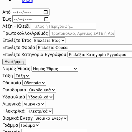
Μέλη
Από
Έως
Λέξη - Κλειδί
Πρωτοκολλο/Αριθμός
Επιλέξτε Έτος
Επιλέξτε Φορέα
Επιλέξτε Κατηγορία Εγγράφου
Αναζήτηση
Νομός Έδρας
Τάξη
Οδοποιία
Οικοδομικά
Υδραυλικά
Λιμενικά
Ηλεκτρ/κά
Βιομ/κά Ενεργ
Γράμμα