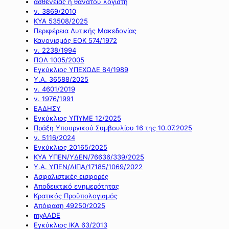
ασθένειας ή θανάτου λογιστή
ν. 3869/2010
ΚΥΑ 53508/2025
Περιφέρεια Δυτικής Μακεδονίας
Κανονισμός ΕΟΚ 574/1972
ν. 2238/1994
ΠΟΛ 1005/2005
Εγκύκλιος ΥΠΕΧΩΔΕ 84/1989
Υ.Α. 36588/2025
ν. 4601/2019
ν. 1976/1991
ΕΑΔΗΣΥ
Εγκύκλιος ΥΠΥΜΕ 12/2025
Πράξη Υπουργικού Συμβουλίου 16 της 10.07.2025
ν. 5116/2024
Εγκύκλιος 20165/2025
ΚΥΑ ΥΠΕΝ/ΥΔΕΝ/76636/339/2025
Υ.Α. ΥΠΕΝ/ΔΙΠΑ/17185/1069/2022
Ασφαλιστικές εισφορές
Αποδεικτικό ενημερότητας
Κρατικός Προϋπολογισμός
Απόφαση 49250/2025
myAADE
Εγκύκλιος ΙΚΑ 63/2013