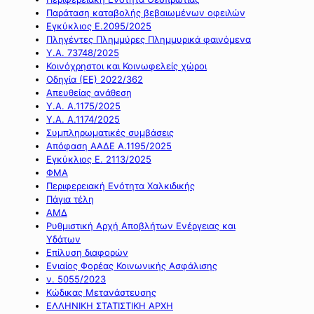
Παράταση καταβολής βεβαιωμένων οφειλών
Εγκύκλιος Ε.2095/2025
Πληγέντες Πλημμύρες Πλημμυρικά φαινόμενα
Υ.Α. 73748/2025
Κοινόχρηστοι και Κοινωφελείς χώροι
Οδηγία (ΕΕ) 2022/362
Απευθείας ανάθεση
Υ.Α. Α.1175/2025
Υ.Α. Α.1174/2025
Συμπληρωματικές συμβάσεις
Απόφαση ΑΑΔΕ Α.1195/2025
Εγκύκλιος Ε. 2113/2025
ΦΜΑ
Περιφερειακή Ενότητα Χαλκιδικής
Πάγια τέλη
ΑΜΔ
Ρυθμιστική Αρχή Αποβλήτων Ενέργειας και
Υδάτων
Επίλυση διαφορών
Ενιαίος Φορέας Κοινωνικής Ασφάλισης
ν. 5055/2023
Κώδικας Μετανάστευσης
ΕΛΛΗΝΙΚΗ ΣΤΑΤΙΣΤΙΚΗ ΑΡΧΗ