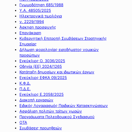
Γνωμοδότηση 685/1988
Υ.Α. 48505/2025
Ηλεκτρονικά τιμολόγια
ν. 2229/1994
Άσκηση προσφυγής
Επανάκριση
Κυβερνητική Επιτροπή Συμβάσεων Στρατηγικής
Σημασίας
Δήλωση φορολογίας εισοδήματος νομικών
προσώπων
Εγκύκλιος Ο. 3036/2025
Οδηγία (ΕΕ) 2024/1265
Κατάταξη δημοσίων και ιδιωτικών έργων
Εγκύκλιος ΕΦΚΑ 09/2025
Κ.Φ.Δ.
Π.Δ.Ε.
Εγκύκλιος Ε.2058/2025
Διακοπή εργασιών
Ειδικός Λογαριασμός Παιδικών Κατασκηνώσεων
Ασφάλιση πολιτών τρίτων χωρών
Προγράμματα Πολεοδομικού Σχεδιασμού
ΟΤΑ
Συμβάσεις προμηθειών