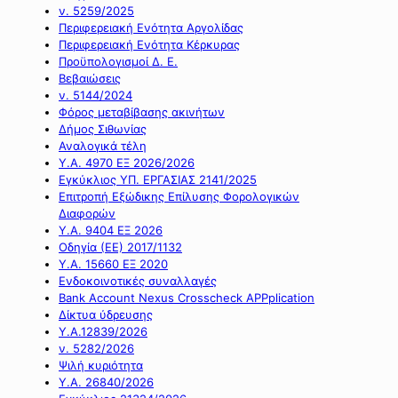
ν. 5259/2025
Περιφερειακή Ενότητα Αργολίδας
Περιφερειακή Ενότητα Κέρκυρας
Προϋπολογισμοί Δ. Ε.
Βεβαιώσεις
ν. 5144/2024
Φόρος μεταβίβασης ακινήτων
Δήμος Σιθωνίας
Αναλογικά τέλη
Υ.Α. 4970 ΕΞ 2026/2026
Εγκύκλιος ΥΠ. ΕΡΓΑΣΙΑΣ 2141/2025
Επιτροπή Εξώδικης Επίλυσης Φορολογικών
Διαφορών
Υ.Α. 9404 ΕΞ 2026
Οδηγία (ΕΕ) 2017/1132
Υ.Α. 15660 ΕΞ 2020
Ενδοκοινοτικές συναλλαγές
Bank Account Nexus Crosscheck APPplication
Δίκτυα ύδρευσης
Υ.Α.12839/2026
ν. 5282/2026
Ψιλή κυριότητα
Υ.Α. 26840/2026