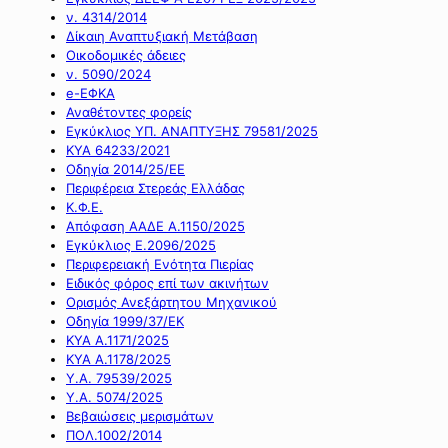
ν. 4314/2014
Δίκαιη Αναπτυξιακή Μετάβαση
Οικοδομικές άδειες
ν. 5090/2024
e-ΕΦΚΑ
Αναθέτοντες φορείς
Εγκύκλιος ΥΠ. ΑΝΑΠΤΥΞΗΣ 79581/2025
ΚΥΑ 64233/2021
Οδηγία 2014/25/ΕΕ
Περιφέρεια Στερεάς Ελλάδας
Κ.Φ.Ε.
Απόφαση ΑΑΔΕ Α.1150/2025
Εγκύκλιος Ε.2096/2025
Περιφερειακή Ενότητα Πιερίας
Ειδικός φόρος επί των ακινήτων
Ορισμός Ανεξάρτητου Μηχανικού
Οδηγία 1999/37/ΕΚ
ΚΥΑ Α.1171/2025
ΚΥΑ Α.1178/2025
Υ.Α. 79539/2025
Υ.Α. 5074/2025
Βεβαιώσεις μερισμάτων
ΠΟΛ.1002/2014