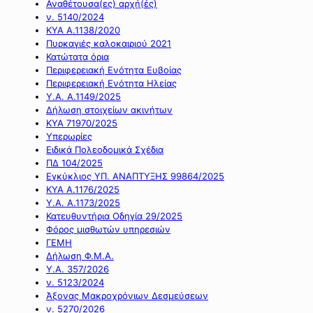
Αναθέτουσα(ες) αρχή(ές)
ν. 5140/2024
ΚΥΑ Α.1138/2020
Πυρκαγιές καλοκαιριού 2021
Κατώτατα όρια
Περιφερειακή Ενότητα Ευβοίας
Περιφερειακή Ενότητα Ηλείας
Υ.Α. Α.1149/2025
Δήλωση στοιχείων ακινήτων
ΚΥΑ 71970/2025
Υπερωρίες
Ειδικά Πολεοδομικά Σχέδια
ΠΔ 104/2025
Εγκύκλιος ΥΠ. ΑΝΑΠΤΥΞΗΣ 99864/2025
ΚΥΑ Α.1176/2025
Υ.Α. Α.1173/2025
Κατευθυντήρια Οδηγία 29/2025
Φόρος μισθωτών υπηρεσιών
ΓΕΜΗ
Δήλωση Φ.Μ.Α.
Υ.Α. 357/2026
ν. 5123/2024
Άξονας Μακροχρόνιων Δεσμεύσεων
ν. 5270/2026