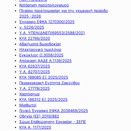
Κατάρτιση προϋπολογισμού
Πλαίσιο προετοιμασίας για την χειμερινή περίοδο
2025 -2026
Έγγραφο ΕΦΚΑ 1270300/2025
ν. 5226/2025
Υ.Α. ΥΠΕΝ/ΔΝΕΠ/69553/2588/2021
ΚΥΑ 22766/2020
Αδικήματα δωροδοκίας
Ηλεκτρονικό τιμολόγιο
Εγκύκλιος Ο.3058/2025
Απόφαση ΑΑΔΕ Α.1139/2025
ΚΥΑ 62637/2025
Υ.Α. 82707/2025
ΚΥΑ 188085 ΕΞ 2025/2025
Περιφερειακή Ενότητα Ζακύνθου
Υ.Α. 27778/2025
Χαρτόσημα
ΚΥΑ 186312 ΕΞ 2025/2025
Μισθωτοί
Γενικό Έγγραφο ΕΦΚΑ 2039469/2025
Οδηγία (ΕΕ) 2019/882
Σώμα Επιθεώρησης Εργασίας - ΣΕΠΕ
ΚΥΑ Α. 1177/2025