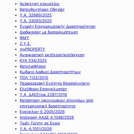
Ανάκληση εγκυκλίου
Κατευθυντήριες Οδηγίες
Υ.Α. 32689/2025
Υ.Α. 33093/2025
Έναρξη Επιχειρηματικής Δραστηριότητας
Διαδικασίες με διαπραγμάτευση
ΦΜΥ
Ζ.Υ.Σ.
myPROPERTY
Αναγκαστική εκτέλεση/κατάσχεση
ΚΥΑ 534/2025
Κατολισθήσεις
Κωδικοί Αριθμοί Δραστηριοτήτων
ΠΟΛ 1122/2015
Περιφερειακή Ενότητα Θεσσαλονίκης
Ελεύθεροι Επαγγελματίες
Υ.Α. ΔΑΕΕ/οικ.2287/2016
Κατάσταση οικονομικών στοιχείων από
επιχειρηματική δραστηριότητα
Εγκύκλιος Ε.2005/2026
Απόφαση ΑΑΔΕ Α.1048/2026
Τιμές ζώνης σε Ευρώ
Υ.Α. Α.1051/2026