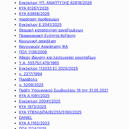
Εγκύκλιος ΥΠ. ΑΝΑΠΤΥΞΗΣ 62618/2026
ΚΥΑ 61267/2026
ΚΥΑ 63958/2026
παράταση προθεσμιών
Εγκύκλιος Ε.2041/2025
Θερμική καταπόνηση εργαζομένων
Περιφερειακή Ενότητα Κοζάνης
Κοινωνική ασφάλιση
Κανονισμός Ασφάλισης ΙΚΑ
ΠΟΛ 1139/2006
Άδειες ίδρυσης και λειτουργίας εργοταξίων
Υ.Α. 55575/Ι.479/1965
Εγκύκλιος 112033 ΕΞ 2025/2025
ν. 2217/1994
Παράβολο
ν. 5209/2025
Πράξη Υπουργικού Συμβουλίου 16 της 31.05.2021
ΚΥΑ Α.1091/2025
Εγκύκλιος 20041/2025
ΚΥΑ 1973/2025
ΚΥΑ ΥΠΕΝ/ΔΙΠΑ/82255/5190/2025
DANIEL
ΚΥΑ Α.1162/2023
ΠΟΛ 1124/2015