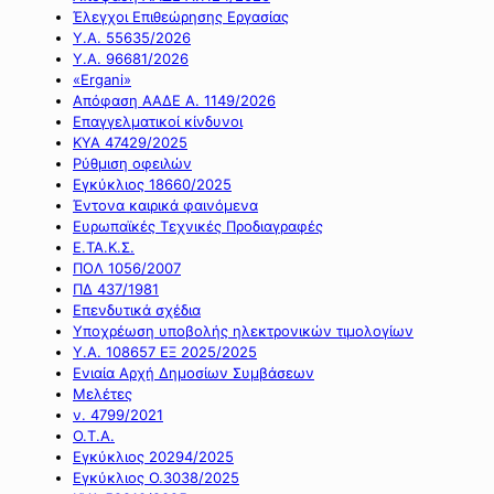
Έλεγχοι Επιθεώρησης Εργασίας
Υ.Α. 55635/2026
Υ.Α. 96681/2026
«Ergani»
Απόφαση ΑΑΔΕ Α. 1149/2026
Επαγγελματικοί κίνδυνοι
ΚΥΑ 47429/2025
Ρύθμιση οφειλών
Εγκύκλιος 18660/2025
Έντονα καιρικά φαινόμενα
Ευρωπαϊκές Τεχνικές Προδιαγραφές
Ε.ΤΑ.Κ.Σ.
ΠΟΛ 1056/2007
ΠΔ 437/1981
Επενδυτικά σχέδια
Υποχρέωση υποβολής ηλεκτρονικών τιμολογίων
Υ.Α. 108657 ΕΞ 2025/2025
Ενιαία Αρχή Δημοσίων Συμβάσεων
Μελέτες
ν. 4799/2021
Ο.Τ.Α.
Εγκύκλιος 20294/2025
Εγκύκλιος Ο.3038/2025