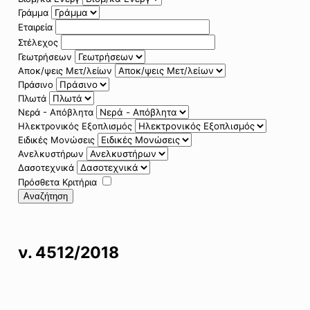
Γράμμα
Εταιρεία
Στέλεχος
Γεωτρήσεων
Αποκ/ψεις Μετ/λείων
Πράσινο
Πλωτά
Νερά - Απόβλητα
Ηλεκτρονικός Εξοπλισμός
Ειδικές Μονώσεις
Ανελκυστήρων
Δασοτεχνικά
Πρόσθετα Κριτήρια
Αναζήτηση
ν. 4512/2018