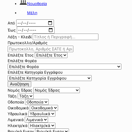
Νομοθεσία
Μέλη
Από
Έως
Λέξη - Κλειδί
Πρωτοκολλο/Αριθμός
Επιλέξτε Έτος
Επιλέξτε Φορέα
Επιλέξτε Κατηγορία Εγγράφου
Αναζήτηση
Νομός Έδρας
Τάξη
Οδοποιία
Οικοδομικά
Υδραυλικά
Λιμενικά
Ηλεκτρ/κά
Βιομ/κά Ενεργ