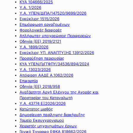
ΚΥΑ 104666/2025
Υ.Α. 1/2026
Υ.Α. ΥΠΕΝ/ΔΙΠΑ/147520/9699/2026
Εγκύκλιος 1515/2026
Επιμόρφωση εργαζομένων
Φορολογικές διαφορές
Απλήρωτες υποχρεώσεις Περιφερειών
Οδηγία (ΕΕ) 2019/2121
Υ.Α. 1899/2026
Εγκύκλιος ΥΠ. ΑΝΑΠΤΥΞΗΣ 13912/2026
Προσαύξηση περιουσίας
ΚΥΑ ΥΠΕΝ/ΓρΓΓΦΠΥ/34536/894/2024
Υ.Α. 13023/2026
Απόφαση ΑΑΔΕ Α.1062/2026
Επικαρπία
Οδηγία (ΕΕ) 2018/958
Ανεξάρτητη Αρχή Ελέγχου της Αγοράς και
Προστασίας του Καταναλωτή
Υ.Α. 43774 ΕΞ2026/2026
Κατώτατος μισθός
Δημοσίευση περίληψης διακήρυξης
Ταμείο Εκσυγχρονισμού
Χειριστές μηχανημάτων έργων
Γενικό Έγγραφο ΕΦΚΑ 818662/2026