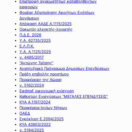
Επιστροφή αχρεωστήτως καταβληθέντων
εισφορών
Φορέας Αξιοποίησης Ακινήτων Ενόπλων
Δυνάμεων
Απόφαση ΑΑΔΕ Α.1115/2025
Ορκωτός ελεγκτής-λογιστής
Π.Δ.Ε. 2026
Υ.Α. 62735/2025
Ε.Λ.Π.Κ.
Υ.Α. Α.1125/2025
ν. 4495/2017
"Αντώνης Τρίτσης"
Αναπτυξιακό Πρόγραμμα Δημοσίων Επενδύσεων
Πράξη επιβολής προστίμου
Περιφέρειες της Χώρας
ν. 5162/2024
Εφάπαξ οικονομική ενίσχυση
Καθεστώς Ενισχύσεων “ΜΕΓΑΛΕΣ ΕΠΕΝΔΥΣΕΙΣ”
ΚΥΑ Α.1197/2024
Περιφέρεια Ιονίων Νήσων
ΟΑΕΔ
Εγκύκλιος Ε.2094/2025
ΚΥΑ 43903/2022
ν. 5184/2025