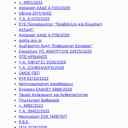
ν. 4951/2022
Απόφαση ΑΑΔΕ Α.1100/2026
Οδηγία 2011/16/ΕΕ
Υ.Α. Α.1070/2025
ΕΥΔ Προγράμματος "Περιβάλλον και Κλιματική
Αλλαγή"
Απόφαση ΑΑΔΕ Α.1118/2026
politis.gov.gr
Ανεξάρτητη Αρχή "Επιθεώρηση Εργασίας"
Εγκύκλιος ΥΠ. ΑΝΑΠΤΥΞΗΣ 54525/2026
ΟΠΣ-ΗΡΙΔΑΝΟΣ
Υ.Α. 108137 ΕΞ 2026/2026
Υ.Α. 2/54854/ΔΠΓΚ/2026
ΟΜΟΕ-ΠΣΠ
ΚΥΑ 62120/2022
Κατηγοριοποίηση παραβάσεων
Έγγραφο ΕΑΔΗΣΥ 6966/2026
Ταμείο Ανάκαμψης και Ανθεκτικότητας
Πτωχευτική διαδικασία
ν. 4982/2022
Υ.Α. 39452/2025
Κανονισμός ΕΟΚ 1408/1971
Κ.Β.Σ.
ΠΟΛ 1028/2006