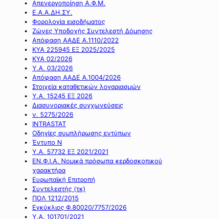
Απενεργοποίηση Α.Φ.Μ.
Ε.Α.Α.ΔΗ.ΣΥ.
Φορολογία εισοδήματος
Ζώνες Υποδοχής Συντελεστή Δόμησης
Απόφαση ΑΑΔΕ Α.1110/2022
ΚΥΑ 225945 ΕΞ 2025/2025
ΚΥΑ 02/2026
Υ.Α. 03/2026
Απόφαση ΑΑΔΕ Α.1004/2026
Στοιχεία καταθετικών λογαριασμών
Υ.Α. 15245 ΕΞ 2026
Διασυνοριακές συγχωνεύσεις
ν. 5275/2026
INTRASTAT
Οδηγίες συμπλήρωσης εντύπων
Έντυπο Ν
Υ.Α. 57732 ΕΞ 2021/2021
ΕΝ.Φ.Ι.Α. Νομικά πρόσωπα κερδοσκοπικού
χαρακτήρα
Ευρωπαϊκή Επιτροπή
Συντελεστής (τκ)
ΠΟΛ 1212/2015
Εγκύκλιος Φ.80020/7757/2026
Υ.Α. 101701/2021