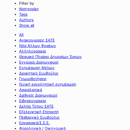
Filter by
Κατηγορίες
Tags
Authors
Show all
All
Ανακοινώσεις ΣΑΤΕ
Νέα Άλλων Φορέων
Αλληλογραφία
Θεσμικό Πλαίσιο Δημοσίων Έργων
Εγχώριοι Διαγωνισμοί
Ενημέρωση Μελών
Διοικητικό Συμβούλιο
Γνωμοδοτήσεις
Γενική εργοληπτική ενημέρωση
Ασφαλιστικά
Διεθνείς Διαγωνισμοί
Ειδησεογραφία
Δελτία Τύπου ΣΑΤΕ
Εξελεγκτική Επιτροπή
Πειθαρχικό Συμβούλιο
Εργασιακά/Σ.Σ.Ε.
Φορολογικά / Οικονομικά