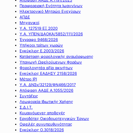
Περιφερειακή Ενότητα Ιωαννίνων
Ηλεκτρονικό Μητρώο Ενεχύρων
ΑΠΔΕ
Μηχανικοί
Υ.Α. 127519 ΕΞ 2020
Υ.Α. ΥΠΕΝ/ΔΑΟΚΑ/5852/111/2026
Έγγραφο 9468/2026
Υπήκοοι τρίτων χωρών
Εγκύκλιος Ε.2003/2026
Κατάσταση φορολογικής αναμόρφωσης
Υπαγωγή Ωφελούμενων Φορέων
Φορολογητέα αξία ακινήτων
Εγκύκλιος ΕΑΔΗΣΥ 2158/2026
Μέτρο IPI
Υ.Α. ΔΝΣγ/32129/ΦΝ466/2017
Απόφαση ΑΑΔΕ Α.1055/2026
Συντάξεις
Λεωφορεία Ιδιωτικής Χρήσης
Σ.Δ.Ι.Τ.
Κυμαινόμενες αποδοχές
Εργοδότες Οικοδομοτεχνικών Έργων
Οφειλές συνυπευθυνότητας
Εγκύκλιος Ο.3018/2026