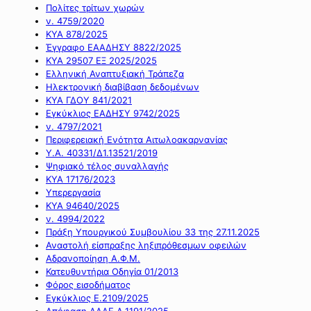
Πολίτες τρίτων χωρών
ν. 4759/2020
ΚΥΑ 878/2025
Έγγραφο ΕΑΑΔΗΣΥ 8822/2025
ΚΥΑ 29507 ΕΞ 2025/2025
Ελληνική Αναπτυξιακή Τράπεζα
Ηλεκτρονική διαβίβαση δεδομένων
ΚΥΑ ΓΔΟΥ 841/2021
Εγκύκλιος ΕΑΔΗΣΥ 9742/2025
ν. 4797/2021
Περιφερειακή Ενότητα Αιτωλοακαρνανίας
Υ.Α. 40331/Δ1.13521/2019
Ψηφιακό τέλος συναλλαγής
ΚΥΑ 17176/2023
Υπερεργασία
ΚΥΑ 94640/2025
ν. 4994/2022
Πράξη Υπουργικού Συμβουλίου 33 της 27.11.2025
Αναστολή είσπραξης ληξιπρόθεσμων οφειλών
Αδρανοποίηση Α.Φ.Μ.
Κατευθυντήρια Οδηγία 01/2013
Φόρος εισοδήματος
Εγκύκλιος Ε.2109/2025
Απόφαση ΑΑΔΕ Α.1191/2025