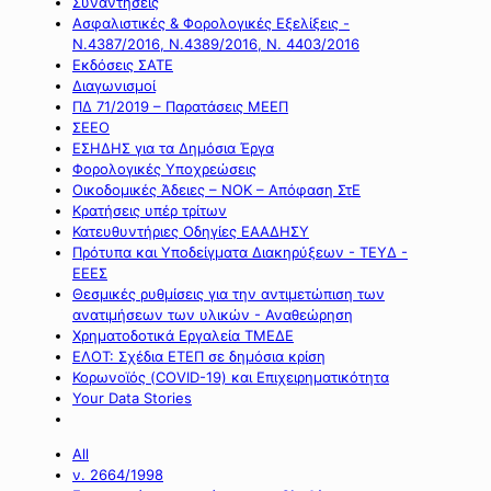
Συναντήσεις
Ασφαλιστικές & Φορολογικές Εξελίξεις -
Ν.4387/2016, Ν.4389/2016, Ν. 4403/2016
Εκδόσεις ΣΑΤΕ
Διαγωνισμοί
ΠΔ 71/2019 – Παρατάσεις ΜΕΕΠ
ΣΕΕΟ
ΕΣΗΔΗΣ για τα Δημόσια Έργα
Φορολογικές Υποχρεώσεις
Οικοδομικές Άδειες – ΝΟΚ – Απόφαση ΣτΕ
Κρατήσεις υπέρ τρίτων
Κατευθυντήριες Οδηγίες ΕΑΑΔΗΣΥ
Πρότυπα και Υποδείγματα Διακηρύξεων - ΤΕΥΔ -
ΕΕΕΣ
Θεσμικές ρυθμίσεις για την αντιμετώπιση των
ανατιμήσεων των υλικών - Αναθεώρηση
Χρηματοδοτικά Εργαλεία ΤΜΕΔΕ
ΕΛΟΤ: Σχέδια ΕΤΕΠ σε δημόσια κρίση
Κορωνοϊός (COVID-19) και Επιχειρηματικότητα
Your Data Stories
All
ν. 2664/1998