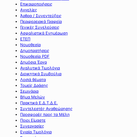
Επικαιροποιήσεις
Αγγελίες
Άρθρα / Συνεντεύξεις
Περιφερειακά Γραφεία
Γενικές Συνελεύσεις
Ασφαλιστικά Ενημέρωση
ΕΤΕΠ
Νομοθεσία
Δημοπρατήσεις
Νομοθεσία PDF
Δημόσια Έργα
Αναλυτικά Τιμολόγια
Διοικητικά Συμβούλια
Λοιπά θέματα
Τομείς Δράσης
Σεμινάρια
Βήμα Μελών
Πρακτικά Ε.Δ.Τ.Δ.Ε.
Συντελεστές Αναθεώρησης
Προσφορές προς τα Μέλη
Ποιοι Είμαστε
Συνεργασίες
Ενιαία Τιμολόγια