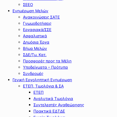
ΣΕΕΟ
Ενημέρωση Μελών
Ανακοινώσεις ΣΑΤΕ
Γνωμοδοτήσεις
Εργασιακά/ΣΣΕ
Ασφαλιστικά
Δημόσια Έργα
Βήμα Μελών
ΣΔΕ/Τμ. Κατ.
Προσφορές προς τα Μέλη
Υποδείγματα – Πρότυπα
Συνδρομές
Γενική Εργοληπτική Ενημέρωση
ΕΤΕΠ, Τιμολόγια & ΣΑ
ΕΤΕΠ
Αναλυτικά Τιμολόγια
Συντελεστές Αναθεώρησης
Πρακτικά ΕΔΤΔΕ