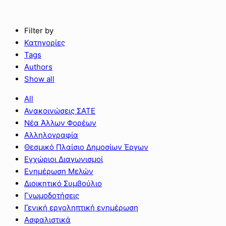
Filter by
Κατηγορίες
Tags
Authors
Show all
All
Ανακοινώσεις ΣΑΤΕ
Νέα Άλλων Φορέων
Αλληλογραφία
Θεσμικό Πλαίσιο Δημοσίων Έργων
Εγχώριοι Διαγωνισμοί
Ενημέρωση Μελών
Διοικητικό Συμβούλιο
Γνωμοδοτήσεις
Γενική εργοληπτική ενημέρωση
Ασφαλιστικά