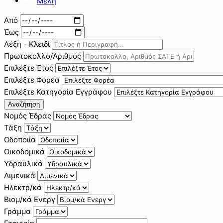
Μέλη
Από
Έως
Λέξη - Κλειδί
Πρωτοκολλο/Αριθμός
Επιλέξτε Έτος
Επιλέξτε Φορέα
Επιλέξτε Κατηγορία Εγγράφου
Αναζήτηση
Νομός Έδρας
Τάξη
Οδοποιία
Οικοδομικά
Υδραυλικά
Λιμενικά
Ηλεκτρ/κά
Βιομ/κά Ενεργ
Γράμμα