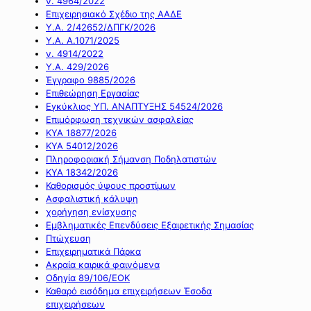
ν. 4964/2022
Επιχειρησιακό Σχέδιο της ΑΑΔΕ
Υ.Α. 2/42652/ΔΠΓΚ/2026
Υ.Α. Α.1071/2025
ν. 4914/2022
Υ.Α. 429/2026
Έγγραφο 9885/2026
Επιθεώρηση Εργασίας
Εγκύκλιος ΥΠ. ΑΝΑΠΤΥΞΗΣ 54524/2026
Επιμόρφωση τεχνικών ασφαλείας
ΚΥΑ 18877/2026
ΚΥΑ 54012/2026
Πληροφοριακή Σήμανση Ποδηλατιστών
ΚΥΑ 18342/2026
Καθορισμός ύψους προστίμων
Ασφαλιστική κάλυψη
χορήγηση ενίσχυσης
Εμβληματικές Επενδύσεις Εξαιρετικής Σημασίας
Πτώχευση
Επιχειρηματικά Πάρκα
Ακραία καιρικά φαινόμενα
Οδηγία 89/106/ΕΟΚ
Καθαρό εισόδημα επιχειρήσεων Έσοδα
επιχειρήσεων