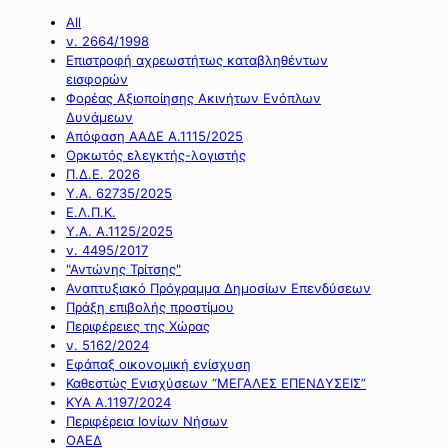
All
ν. 2664/1998
Επιστροφή αχρεωστήτως καταβληθέντων
εισφορών
Φορέας Αξιοποίησης Ακινήτων Ενόπλων
Δυνάμεων
Απόφαση ΑΑΔΕ Α.1115/2025
Ορκωτός ελεγκτής-λογιστής
Π.Δ.Ε. 2026
Υ.Α. 62735/2025
Ε.Λ.Π.Κ.
Υ.Α. Α.1125/2025
ν. 4495/2017
"Αντώνης Τρίτσης"
Αναπτυξιακό Πρόγραμμα Δημοσίων Επενδύσεων
Πράξη επιβολής προστίμου
Περιφέρειες της Χώρας
ν. 5162/2024
Εφάπαξ οικονομική ενίσχυση
Καθεστώς Ενισχύσεων “ΜΕΓΑΛΕΣ ΕΠΕΝΔΥΣΕΙΣ”
ΚΥΑ Α.1197/2024
Περιφέρεια Ιονίων Νήσων
ΟΑΕΔ