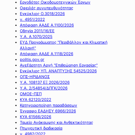
Εργοδότες Οικοδομοτεχνικών Έργων
Οφειλές συνυπευθυνότητας
Εγκύκλιος Ο.3018/2026
ν. 4951/2022
Απόφαση ΑΑΔΕ Α.1100/2026
Οδηγία 2011/16/ΕΕ
Υ.Α. Α.1070/2025
ΕΥΔ Προγράμματος "Περιβάλλον και Κλιματική
Αλλαγή"
Απόφαση ΑΑΔΕ Α.1118/2026
politis.gov.gr
Ανεξάρτητη Αρχή "Επιθεώρηση Εργασίας"
Εγκύκλιος ΥΠ. ΑΝΑΠΤΥΞΗΣ 54525/2026
ΟΠΣ-ΗΡΙΔΑΝΟΣ
Υ.Α. 108137 ΕΞ 2026/2026
Υ.Α. 2/54854/ΔΠΓΚ/2026
ΟΜΟΕ-ΠΣΠ
ΚΥΑ 62120/2022
Κατηγοριοποίηση παραβάσεων
Έγγραφο ΕΑΔΗΣΥ 6966/2026
ΚΥΑ 61566/2026
Ταμείο Ανάκαμψης και Ανθεκτικότητας
Πτωχευτική διαδικασία
ν. 4982/2022