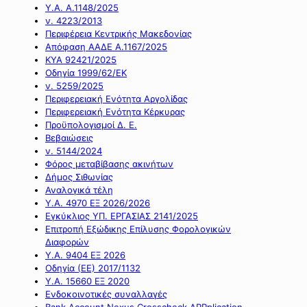
Υ.Α. Α.1148/2025
ν. 4223/2013
Περιφέρεια Κεντρικής Μακεδονίας
Απόφαση ΑΑΔΕ Α.1167/2025
ΚΥΑ 92421/2025
Οδηγία 1999/62/ΕΚ
ν. 5259/2025
Περιφερειακή Ενότητα Αργολίδας
Περιφερειακή Ενότητα Κέρκυρας
Προϋπολογισμοί Δ. Ε.
Βεβαιώσεις
ν. 5144/2024
Φόρος μεταβίβασης ακινήτων
Δήμος Σιθωνίας
Αναλογικά τέλη
Υ.Α. 4970 ΕΞ 2026/2026
Εγκύκλιος ΥΠ. ΕΡΓΑΣΙΑΣ 2141/2025
Επιτροπή Εξώδικης Επίλυσης Φορολογικών
Διαφορών
Υ.Α. 9404 ΕΞ 2026
Οδηγία (ΕΕ) 2017/1132
Υ.Α. 15660 ΕΞ 2020
Ενδοκοινοτικές συναλλαγές
Bank Account Nexus Crosscheck APPplication