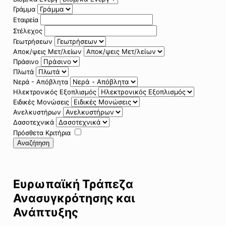
Γράμμα
Εταιρεία
Στέλεχος
Γεωτρήσεων
Αποκ/ψεις Μετ/λείων
Πράσινο
Πλωτά
Νερά - Απόβλητα
Ηλεκτρονικός Εξοπλισμός
Ειδικές Μονώσεις
Ανελκυστήρων
Δασοτεχνικά
Πρόσθετα Κριτήρια
Αναζήτηση
Ευρωπαϊκή Τράπεζα
Ανασυγκρότησης και
Ανάπτυξης