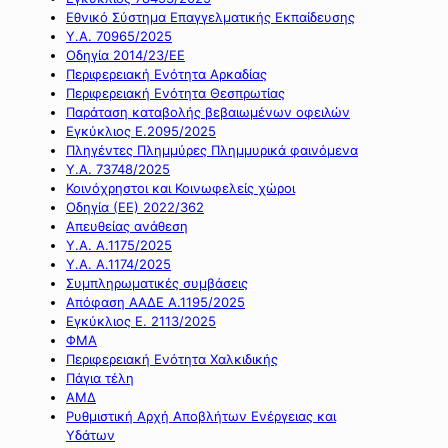
Εθνικό Σύστημα Επαγγελματικής Εκπαίδευσης
Υ.Α. 70965/2025
Οδηγία 2014/23/ΕΕ
Περιφερειακή Ενότητα Αρκαδίας
Περιφερειακή Ενότητα Θεσπρωτίας
Παράταση καταβολής βεβαιωμένων οφειλών
Εγκύκλιος Ε.2095/2025
Πληγέντες Πλημμύρες Πλημμυρικά φαινόμενα
Υ.Α. 73748/2025
Κοινόχρηστοι και Κοινωφελείς χώροι
Οδηγία (ΕΕ) 2022/362
Απευθείας ανάθεση
Υ.Α. Α.1175/2025
Υ.Α. Α.1174/2025
Συμπληρωματικές συμβάσεις
Απόφαση ΑΑΔΕ Α.1195/2025
Εγκύκλιος Ε. 2113/2025
ΦΜΑ
Περιφερειακή Ενότητα Χαλκιδικής
Πάγια τέλη
ΑΜΔ
Ρυθμιστική Αρχή Αποβλήτων Ενέργειας και
Υδάτων