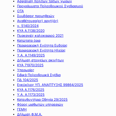
Ασφάλιση πολιτών τρίτων χωρών
Προγράμματα Πολεοδομικού Σχεδιασμού
ΟΤΑ
Συμβάσεις προμηθειών
Αναθέτουσα(ες) αρχή(ές)
ν. 5140/2024
ΚΥΑ Α.1138/2020
Πυρκαγιές καλοκαιριού 2021
Κατώτατα όρια
Περιφερειακή Ενότητα Ευβοίας
Περιφερειακή Ενότητα Ηλείας
Υ.Α. Α.1149/2025
Δήλωση στοιχείων ακινήτων
ΚΥΑ 71970/2025
Υπερωρίες
Ειδικά Πολεοδομικά Σχέδια
ΠΔ 104/2025
Εγκύκλιος ΥΠ. ΑΝΑΠΤΥΞΗΣ 99864/2025
ΚΥΑ Α.1176/2025
Υ.Α. Α.1173/2025
Κατευθυντήρια Οδηγία 29/2025
Φόρος μισθωτών υπηρεσιών
ΓΕΜΗ
Δήλωση Φ.Μ.Α.