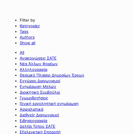
Filter by
Κατηγορίες
Tags
Authors
Show all
All
Ανακοινώσεις ΣΑΤΕ
Νέα Άλλων Φορέων
Αλληλογραφία
Θεσμικό Πλαίσιο Δημοσίων Έργων
Εγχώριοι Διαγωνισμοί
Ενημέρωση Μελών
Διοικητικό Συμβούλιο
Γνωμοδοτήσεις
Γενική εργοληπτική ενημέρωση
Ασφαλιστικά
Διεθνείς Διαγωνισμοί
Ειδησεογραφία
Δελτία Τύπου ΣΑΤΕ
Εξελεγκτική Επιτροπή