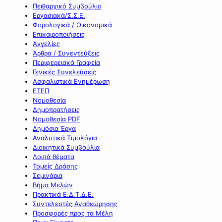
Πειθαρχικό Συμβούλιο
Εργασιακά/Σ.Σ.Ε.
Φορολογικά / Οικονομικά
Επικαιροποιήσεις
Αγγελίες
Άρθρα / Συνεντεύξεις
Περιφερειακά Γραφεία
Γενικές Συνελεύσεις
Ασφαλιστικά Ενημέρωση
ΕΤΕΠ
Νομοθεσία
Δημοπρατήσεις
Νομοθεσία PDF
Δημόσια Έργα
Αναλυτικά Τιμολόγια
Διοικητικά Συμβούλια
Λοιπά θέματα
Τομείς Δράσης
Σεμινάρια
Βήμα Μελών
Πρακτικά Ε.Δ.Τ.Δ.Ε.
Συντελεστές Αναθεώρησης
Προσφορές προς τα Μέλη