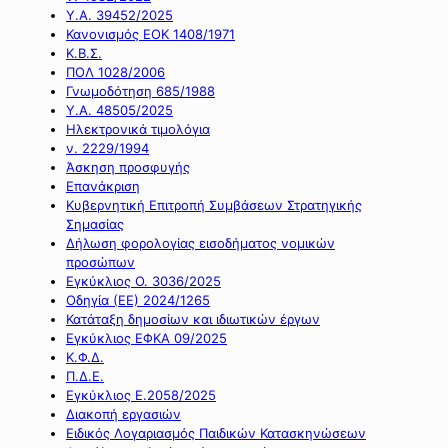
Υ.Α. 39452/2025
Κανονισμός ΕΟΚ 1408/1971
Κ.Β.Σ.
ΠΟΛ 1028/2006
Γνωμοδότηση 685/1988
Υ.Α. 48505/2025
Ηλεκτρονικά τιμολόγια
ν. 2229/1994
Άσκηση προσφυγής
Επανάκριση
Κυβερνητική Επιτροπή Συμβάσεων Στρατηγικής
Σημασίας
Δήλωση φορολογίας εισοδήματος νομικών
προσώπων
Εγκύκλιος Ο. 3036/2025
Οδηγία (ΕΕ) 2024/1265
Κατάταξη δημοσίων και ιδιωτικών έργων
Εγκύκλιος ΕΦΚΑ 09/2025
Κ.Φ.Δ.
Π.Δ.Ε.
Εγκύκλιος Ε.2058/2025
Διακοπή εργασιών
Ειδικός Λογαριασμός Παιδικών Κατασκηνώσεων