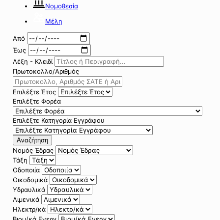
Νομοθεσία
Μέλη
Από
Έως
Λέξη - Κλειδί
Πρωτοκολλο/Αριθμός
Επιλέξτε Έτος
Επιλέξτε Φορέα
Επιλέξτε Κατηγορία Εγγράφου
Αναζήτηση
Νομός Έδρας
Τάξη
Οδοποιία
Οικοδομικά
Υδραυλικά
Λιμενικά
Ηλεκτρ/κά
Βιομ/κά Ενεργ