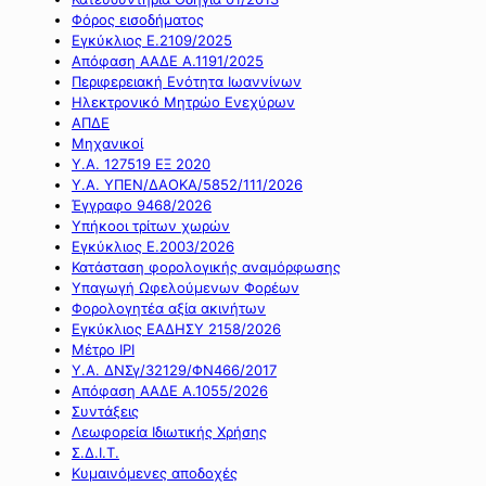
Φόρος εισοδήματος
Εγκύκλιος Ε.2109/2025
Απόφαση ΑΑΔΕ Α.1191/2025
Περιφερειακή Ενότητα Ιωαννίνων
Ηλεκτρονικό Μητρώο Ενεχύρων
ΑΠΔΕ
Μηχανικοί
Υ.Α. 127519 ΕΞ 2020
Υ.Α. ΥΠΕΝ/ΔΑΟΚΑ/5852/111/2026
Έγγραφο 9468/2026
Υπήκοοι τρίτων χωρών
Εγκύκλιος Ε.2003/2026
Κατάσταση φορολογικής αναμόρφωσης
Υπαγωγή Ωφελούμενων Φορέων
Φορολογητέα αξία ακινήτων
Εγκύκλιος ΕΑΔΗΣΥ 2158/2026
Μέτρο IPI
Υ.Α. ΔΝΣγ/32129/ΦΝ466/2017
Απόφαση ΑΑΔΕ Α.1055/2026
Συντάξεις
Λεωφορεία Ιδιωτικής Χρήσης
Σ.Δ.Ι.Τ.
Κυμαινόμενες αποδοχές