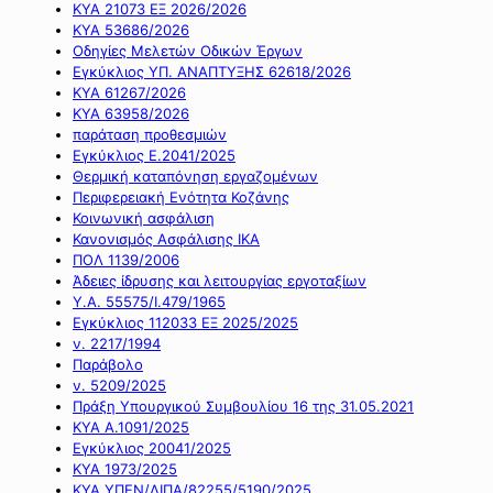
ΚΥΑ 21073 ΕΞ 2026/2026
ΚΥΑ 53686/2026
Οδηγίες Μελετών Οδικών Έργων
Εγκύκλιος ΥΠ. ΑΝΑΠΤΥΞΗΣ 62618/2026
ΚΥΑ 61267/2026
ΚΥΑ 63958/2026
παράταση προθεσμιών
Εγκύκλιος Ε.2041/2025
Θερμική καταπόνηση εργαζομένων
Περιφερειακή Ενότητα Κοζάνης
Κοινωνική ασφάλιση
Κανονισμός Ασφάλισης ΙΚΑ
ΠΟΛ 1139/2006
Άδειες ίδρυσης και λειτουργίας εργοταξίων
Υ.Α. 55575/Ι.479/1965
Εγκύκλιος 112033 ΕΞ 2025/2025
ν. 2217/1994
Παράβολο
ν. 5209/2025
Πράξη Υπουργικού Συμβουλίου 16 της 31.05.2021
ΚΥΑ Α.1091/2025
Εγκύκλιος 20041/2025
ΚΥΑ 1973/2025
ΚΥΑ ΥΠΕΝ/ΔΙΠΑ/82255/5190/2025