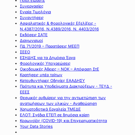
Ποιοι Είμαστε
Συνεργασίες
Ενιαία Τιμολόγια
Συναντήσεις
Ασφαλιστικές & Φορολογικές Εξελίξεις -
Ν.4387/2016, Ν.4389/2016, Ν. 4403/2016
Εκδόσεις ΣΑΤΕ
Διαγωνισμοί
ΠΔ 71/2019 – Παρατάσεις ΜΕΕΠ
ΣΕΕΟ
ΕΣΗΔΗΣ για τα Δημόσια Έργα
Φορολογικές Υποχρεώσεις
Οικοδομικές Άδειες – ΝΟΚ – Απόφαση ΣτΕ
Κρατήσεις υπέρ τρίτων
Κατευθυντήριες Οδηγίες ΕΑΑΔΗΣΥ
Πρότυπα και Υποδείγματα Διακηρύξεων - ΤΕΥΔ -
ΕΕΕΣ
Θεσμικές ρυθμίσεις για την αντιμετώπιση των
ανατιμήσεων των υλικών - Αναθεώρηση
Χρηματοδοτικά Εργαλεία ΤΜΕΔΕ
ΕΛΟΤ: Σχέδια ΕΤΕΠ σε δημόσια κρίση
Κορωνοϊός (COVID-19) και Επιχειρηματικότητα
Your Data Stories