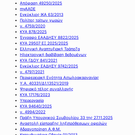
Απόφαση 49250/2025
myAADE
Εγκύκλιος ΙΚΑ 63/2013
Πολίτες τρίτων χωρών
ν. 4759/2020
ΚΥΑ 878/2025
Έγγραφο ΕΑΑΔΗΣΥ 8822/2025
ΚΥΑ 29507 ΕΞ 2025/2025
Ελληνική Αναπτυξιακή Τράπεζα
Ηλεκτρονική διαβίβαση δεδομένων
ΚΥΑ ΓΔΟΥ 841/2021
Εγκύκλιος ΕΑΔΗΣΥ 9742/2025
ν. 4797/2021
Περιφερειακή Ενότητα Αιτωλοακαρνανίας
Υ.Α. 40331/Δ1.13521/2019
Ψηφιακό τέλος συναλλαγής
ΚΥΑ 17176/2023
Υπερεργασία
ΚΥΑ 94640/2025
ν. 4994/2022
Πράξη Υπουργικού Συμβουλίου 33 της 27.11.2025
Αναστολή είσπραξης ληξιπρόθεσμων οφειλών
Αδρανοποίηση Α.Φ.Μ.
Κατευθυντήρια Οδηγία 01/2013