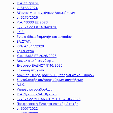
Υ.Α. 357/2026
ν. 5123/2024
Άξονας Μακροχρόνιων Δεσμεύσεων
ν. 5270/2026
Υ.Α. 16033 ΕΞ 2026
Εγκύκλιος ΕΦΚΑ 04/2026
Ι.Κ.Ε.
Ενιαία άδεια διαμονής και εργασίας
ΕΛ.ΣΤΑΤ.
ΚΥΑ Α.1044/2026
Τηλεμετρία
Υ.Α. 16413 ΕΞ 2026/2026
Ασφαλιστική ικανότητα
Έγγραφο ΕΑΔΗΣΥ 5116/2025
Εξίσωση πτυχίων
Δήλωση Πληροφοριών Συμπληρωματικού Φόρου
Συντελεστής αύξησης κύριων συντάξεων
Λ.Ι.Χ.
Υπηρεσίες συμβούλων
Υ.Α. 2/26682/ΔΠΓΚ/2026
Εγκύκλιος ΥΠ. ΑΝΑΠΤΥΞΗΣ 32810/2026
Περιφερειακή Ενότητα Δυτικής Αττικής
ν. 5007/2022