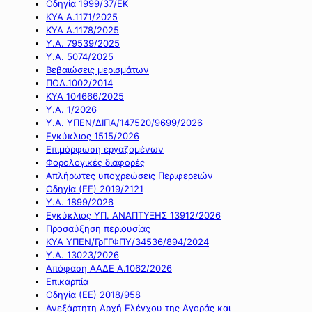
Οδηγία 1999/37/ΕΚ
ΚΥΑ Α.1171/2025
ΚΥΑ Α.1178/2025
Υ.Α. 79539/2025
Υ.Α. 5074/2025
Βεβαιώσεις μερισμάτων
ΠΟΛ.1002/2014
ΚΥΑ 104666/2025
Υ.Α. 1/2026
Υ.Α. ΥΠΕΝ/ΔΙΠΑ/147520/9699/2026
Εγκύκλιος 1515/2026
Επιμόρφωση εργαζομένων
Φορολογικές διαφορές
Απλήρωτες υποχρεώσεις Περιφερειών
Οδηγία (ΕΕ) 2019/2121
Υ.Α. 1899/2026
Εγκύκλιος ΥΠ. ΑΝΑΠΤΥΞΗΣ 13912/2026
Προσαύξηση περιουσίας
ΚΥΑ ΥΠΕΝ/ΓρΓΓΦΠΥ/34536/894/2024
Υ.Α. 13023/2026
Απόφαση ΑΑΔΕ Α.1062/2026
Επικαρπία
Οδηγία (ΕΕ) 2018/958
Ανεξάρτητη Αρχή Ελέγχου της Αγοράς και