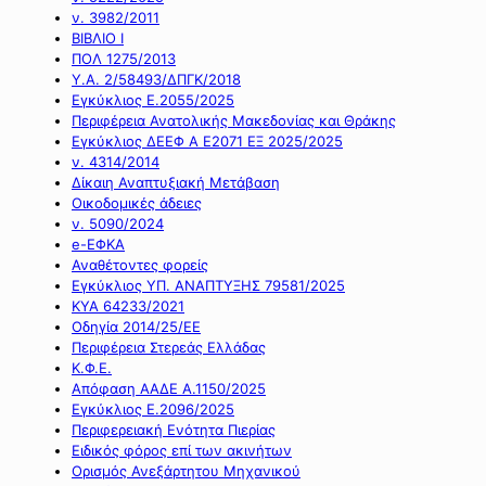
ν. 3982/2011
ΒΙΒΛΙΟ Ι
ΠΟΛ 1275/2013
Υ.Α. 2/58493/ΔΠΓΚ/2018
Εγκύκλιος Ε.2055/2025
Περιφέρεια Ανατολικής Μακεδονίας και Θράκης
Εγκύκλιος ΔΕΕΦ Α Ε2071 ΕΞ 2025/2025
ν. 4314/2014
Δίκαιη Αναπτυξιακή Μετάβαση
Οικοδομικές άδειες
ν. 5090/2024
e-ΕΦΚΑ
Αναθέτοντες φορείς
Εγκύκλιος ΥΠ. ΑΝΑΠΤΥΞΗΣ 79581/2025
ΚΥΑ 64233/2021
Οδηγία 2014/25/ΕΕ
Περιφέρεια Στερεάς Ελλάδας
Κ.Φ.Ε.
Απόφαση ΑΑΔΕ Α.1150/2025
Εγκύκλιος Ε.2096/2025
Περιφερειακή Ενότητα Πιερίας
Ειδικός φόρος επί των ακινήτων
Ορισμός Ανεξάρτητου Μηχανικού