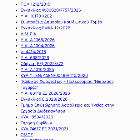
ΠΟΛ 1212/2015
Εγκύκλιος Φ.80020/7757/2026
Υ.Α. 101701/2021
Συμπράξεις Δημοσίου και Ιδιωτικού Τομέα
Εγκύκλιος ΕΦΚΑ 12/2026
Δ.Μ.Σ.Α.
Υ.Α. Α.1066/2026
Υ.Α. Α.1094/2026
ν. 4414/2016
Y.A. 668/2026
Οδηγία (ΕΕ) 2025/872
Υ.Α. Α.1010/2025
ΚΥΑ ΥΠΕΝ/ΥΔΕΝ/60489/410/2026
"Κώδικας Χωροταξίας - Πολεοδομίας "Νικόλαος
Ταγαράς"
Υ.Α. 86118 ΕΞ 2026/2026
Εγκύκλιος Ε.2028/2026
Τμήμα Επιθεώρησης Ασφάλειας και Υγείας στην
Εργασία Δωδεκανήσου
ΚΥΑ 18504/2026
Τήρηση θυρίδων
ΚΥΑ 74617 ΕΞ 2021/2021
ΟΜΟΕ