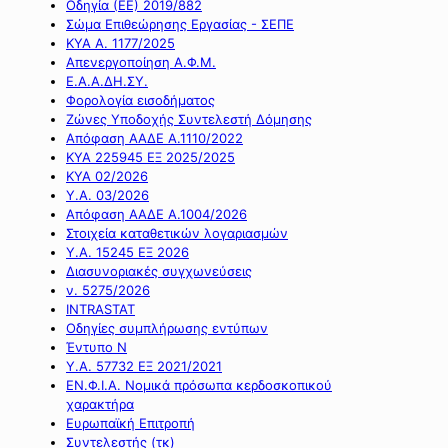
Οδηγία (ΕΕ) 2019/882
Σώμα Επιθεώρησης Εργασίας - ΣΕΠΕ
ΚΥΑ Α. 1177/2025
Απενεργοποίηση Α.Φ.Μ.
Ε.Α.Α.ΔΗ.ΣΥ.
Φορολογία εισοδήματος
Ζώνες Υποδοχής Συντελεστή Δόμησης
Απόφαση ΑΑΔΕ Α.1110/2022
ΚΥΑ 225945 ΕΞ 2025/2025
ΚΥΑ 02/2026
Υ.Α. 03/2026
Απόφαση ΑΑΔΕ Α.1004/2026
Στοιχεία καταθετικών λογαριασμών
Υ.Α. 15245 ΕΞ 2026
Διασυνοριακές συγχωνεύσεις
ν. 5275/2026
INTRASTAT
Οδηγίες συμπλήρωσης εντύπων
Έντυπο Ν
Υ.Α. 57732 ΕΞ 2021/2021
ΕΝ.Φ.Ι.Α. Νομικά πρόσωπα κερδοσκοπικού
χαρακτήρα
Ευρωπαϊκή Επιτροπή
Συντελεστής (τκ)